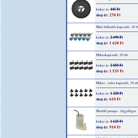
445 Ft
kisker ár:
270 Ft
shop ár:
Mini billentős kapcsoló, 10 d
2 690 Ft
kisker ár:
1 620 Ft
shop ár:
Mikrokapcsoló, 10 db
2 850 Ft
kisker ár:
1 535 Ft
shop ár:
Mikro - tolós kapcsoló, 10 d
1 220 Ft
kisker ár:
610 Ft
shop ár:
Merülő pumpa - függőleges
1 625 Ft
kisker ár:
910 Ft
shop ár: