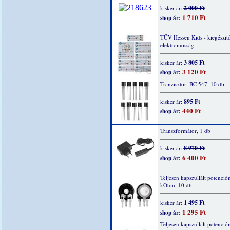
2 000 Ft
kisker ár:
1 710 Ft
shop ár:
TÜV Hessen Kids - kiegészítő
elektromosság
3 805 Ft
kisker ár:
3 120 Ft
shop ár:
Tranzisztor, BC 547, 10 db
895 Ft
kisker ár:
440 Ft
shop ár:
Transzformátor, 1 db
8 970 Ft
kisker ár:
6 400 Ft
shop ár:
Teljesen kapszullált potenció
kOhm, 10 db
1 495 Ft
kisker ár:
1 295 Ft
shop ár:
Teljesen kapszullált potenció