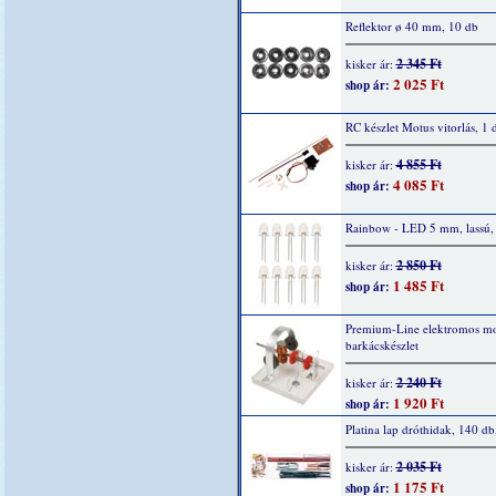
Reflektor ø 40 mm, 10 db
2 345 Ft
kisker ár:
2 025 Ft
shop ár:
RC készlet Motus vitorlás, 1 
4 855 Ft
kisker ár:
4 085 Ft
shop ár:
Rainbow - LED 5 mm, lassú,
2 850 Ft
kisker ár:
1 485 Ft
shop ár:
Premium-Line elektromos mo
barkácskészlet
2 240 Ft
kisker ár:
1 920 Ft
shop ár:
Platina lap dróthidak, 140 db
2 035 Ft
kisker ár:
1 175 Ft
shop ár: