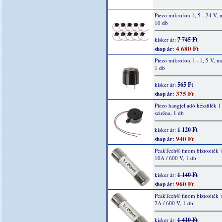
Piezo mikrofon 1, 5 - 24 V, 
10 db
7 745 Ft
kisker ár:
4 680 Ft
shop ár:
Piezo mikrofon 1 - 1, 5 V, m
1 db
565 Ft
kisker ár:
375 Ft
shop ár:
Piezo hangjel adó készülék 1 
sziréna, 1 db
1 120 Ft
kisker ár:
940 Ft
shop ár:
PeakTech® finom biztosíték 
10A / 600 V, 1 db
1 140 Ft
kisker ár:
960 Ft
shop ár:
PeakTech® finom biztosíték 
2A / 600 V, 1 db
1 410 Ft
kisker ár: