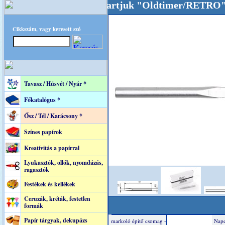
nkat akarattal tartjuk "Oldtimer/RETRO" desi
Cikkszám, vagy keresett szó
Tavasz / Húsvét / Nyár *
Főkatalógus *
Ősz / Tél / Karácsony *
Színes papírok
Kreatívitás a papírral
Lyukasztók, ollók, nyomdázás,
ragasztók
Festékek és kellékek
Ceruzák, kréták, festetlen
formák
Papír tárgyak, dekupázs