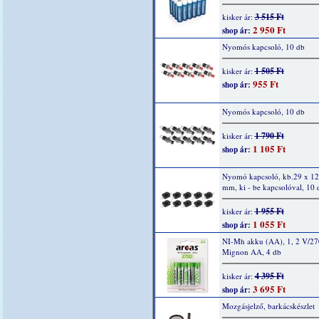
3 515 Ft
kisker ár:
2 950 Ft
shop ár:
Nyomós kapcsoló, 10 db
1 505 Ft
kisker ár:
955 Ft
shop ár:
Nyomós kapcsoló, 10 db
1 790 Ft
kisker ár:
1 105 Ft
shop ár:
Nyomó kapcsoló, kb.29 x 12
mm, ki - be kapcsolóval, 10 
1 955 Ft
kisker ár:
1 055 Ft
shop ár:
NI-Mh akku (AA), 1, 2 V/2
Mignon AA, 4 db
4 395 Ft
kisker ár:
3 695 Ft
shop ár:
Mozgásjelző, barkácskészlet