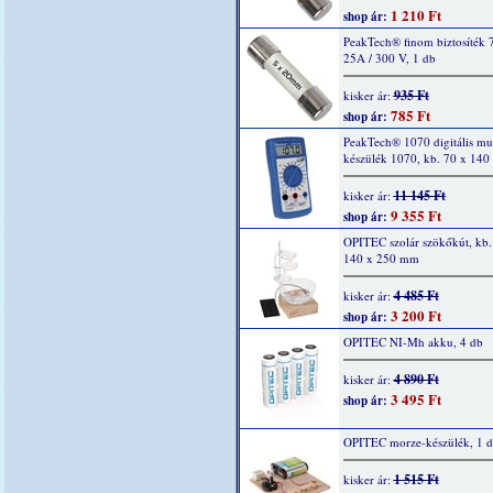
1 210 Ft
shop ár:
PeakTech® finom biztosíték 
25A / 300 V, 1 db
935 Ft
kisker ár:
785 Ft
shop ár:
PeakTech® 1070 digitális mu
készülék 1070, kb. 70 x 14
11 145 Ft
kisker ár:
9 355 Ft
shop ár:
OPITEC szolár szökőkút, kb.
140 x 250 mm
4 485 Ft
kisker ár:
3 200 Ft
shop ár:
OPITEC NI-Mh akku, 4 db
4 890 Ft
kisker ár:
3 495 Ft
shop ár:
OPITEC morze-készülék, 1 
1 515 Ft
kisker ár: