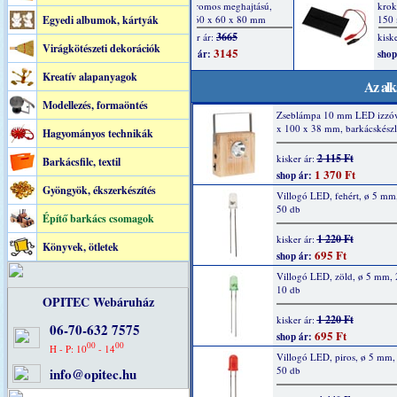
Egyedi albumok, kártyák
Virágkötészeti dekorációk
Kreatív alapanyagok
Az alk
Modellezés, formaöntés
Zseblámpa 10 mm LED izzóv
x 100 x 38 mm, barkácskészl
Hagyományos technikák
2 115 Ft
kisker ár:
Barkácsfilc, textil
1 370 Ft
shop ár:
Gyöngyök, ékszerkészítés
Villogó LED, fehért, ø 5 mm
50 db
Építő barkács csomagok
1 220 Ft
kisker ár:
Könyvek, ötletek
695 Ft
shop ár:
Villogó LED, zöld, ø 5 mm,
10 db
OPITEC Webáruház
1 220 Ft
kisker ár:
06-70-632 7575
695 Ft
shop ár:
00
00
H - P: 10
- 14
Villogó LED, piros, ø 5 mm
50 db
info@opitec.hu