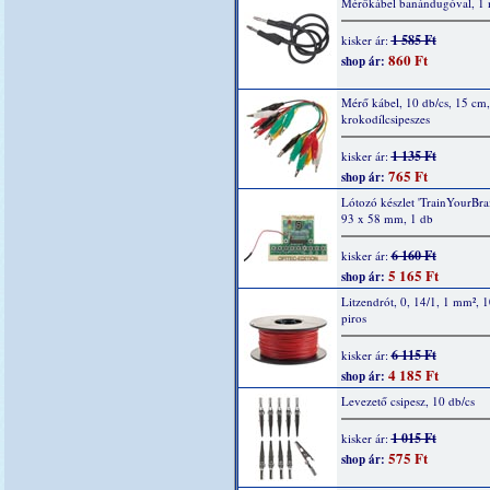
Mérőkábel banándugóval, 1 
1 585 Ft
kisker ár:
860 Ft
shop ár:
Mérő kábel, 10 db/cs, 15 cm,
krokodílcsipeszes
1 135 Ft
kisker ár:
765 Ft
shop ár:
Lótozó készlet 'TrainYourBrai
93 x 58 mm, 1 db
6 160 Ft
kisker ár:
5 165 Ft
shop ár:
Litzendrót, 0, 14/1, 1 mm², 
piros
6 115 Ft
kisker ár:
4 185 Ft
shop ár:
Levezető csipesz, 10 db/cs
1 015 Ft
kisker ár:
575 Ft
shop ár: