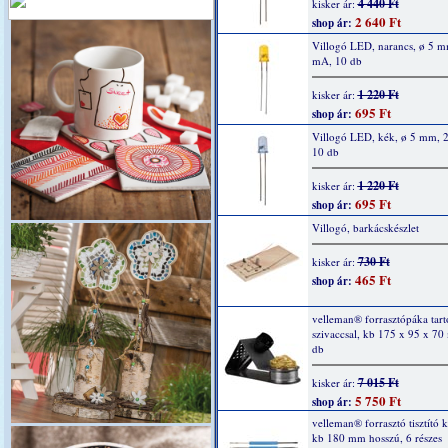
4 440 Ft
kisker ár:
2 640 Ft
shop ár:
Villogó LED, narancs, ø 5 m
mA, 10 db
1 220 Ft
kisker ár:
695 Ft
shop ár:
Villogó LED, kék, ø 5 mm, 
10 db
1 220 Ft
kisker ár:
695 Ft
shop ár:
Villogó, barkácskészlet
730 Ft
kisker ár:
465 Ft
shop ár:
velleman® forrasztópáka tartó
szivaccsal, kb 175 x 95 x 70
db
7 015 Ft
kisker ár:
5 750 Ft
shop ár:
velleman® forrasztó tisztító k
kb 180 mm hosszú, 6 részes