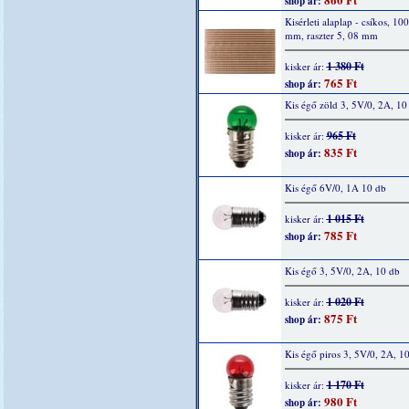
shop ár:
Kisérleti alaplap - csíkos, 10
mm, raszter 5, 08 mm
1 380 Ft
kisker ár:
765 Ft
shop ár:
Kis égő zöld 3, 5V/0, 2A, 10
965 Ft
kisker ár:
835 Ft
shop ár:
Kis égő 6V/0, 1A 10 db
1 015 Ft
kisker ár:
785 Ft
shop ár:
Kis égő 3, 5V/0, 2A, 10 db
1 020 Ft
kisker ár:
875 Ft
shop ár:
Kis égő piros 3, 5V/0, 2A, 1
1 170 Ft
kisker ár:
980 Ft
shop ár: