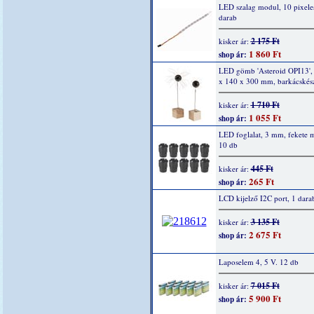
LED szalag modul, 10 pixele
darab
2 175 Ft
kisker ár:
1 860 Ft
shop ár:
LED gömb 'Asteroid OPI13',
x 140 x 300 mm, barkácskész
1 710 Ft
kisker ár:
1 055 Ft
shop ár:
LED foglalat, 3 mm, fekete 
10 db
445 Ft
kisker ár:
265 Ft
shop ár:
LCD kijelző I2C port, 1 dara
3 135 Ft
kisker ár:
2 675 Ft
shop ár:
Laposelem 4, 5 V. 12 db
7 015 Ft
kisker ár:
5 900 Ft
shop ár: