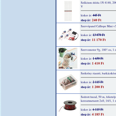
Szilícium dióda 1N 4148, 2
V
445 Ft
kisker ár:
240 Ft
shop ár:
Szervópanel Calliope Mini v
13 070 Ft
kisker ár:
11 170 Ft
shop ár:
Szervomotor 9g, 180°-os, 1 
1 650 Ft
kisker ár:
1 410 Ft
shop ár:
Szekrény riasztó, barkácskész
2 115 Ft
kisker ár:
1 200 Ft
shop ár:
Sodrott huzal, 50 m, fekete/p
keresztmetszett 2x0, 14/1, 1
6 115 Ft
kisker ár:
4 185 Ft
shop ár: