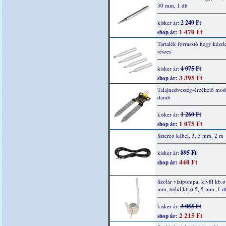
30 mm, 1 db
2 240 Ft
kisker ár:
1 470 Ft
shop ár:
Tartalék forrasztó hegy készle
részes
4 075 Ft
kisker ár:
3 395 Ft
shop ár:
Talajnedvesség-érzékelő mod
darab
1 260 Ft
kisker ár:
1 075 Ft
shop ár:
Sztereo kábel, 3, 5 mm, 2 m
895 Ft
kisker ár:
440 Ft
shop ár:
Szolár vizipumpa, kívül kb.ø
mm, belül kb.ø 5, 5 mm, 1 d
3 055 Ft
kisker ár:
2 215 Ft
shop ár: