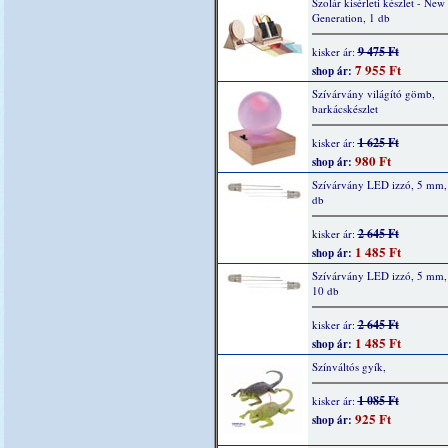
Szolár kisérleti készlet - New
Generation, 1 db
9 475 Ft
kisker ár:
7 955 Ft
shop ár:
Szívárvány világító gömb,
barkácskészlet
1 625 Ft
kisker ár:
980 Ft
shop ár:
Szívárvány LED izzó, 5 mm, 
db
2 645 Ft
kisker ár:
1 485 Ft
shop ár:
Szívárvány LED izzó, 5 mm,
10 db
2 645 Ft
kisker ár:
1 485 Ft
shop ár:
Színváltós gyík,
1 085 Ft
kisker ár:
925 Ft
shop ár: