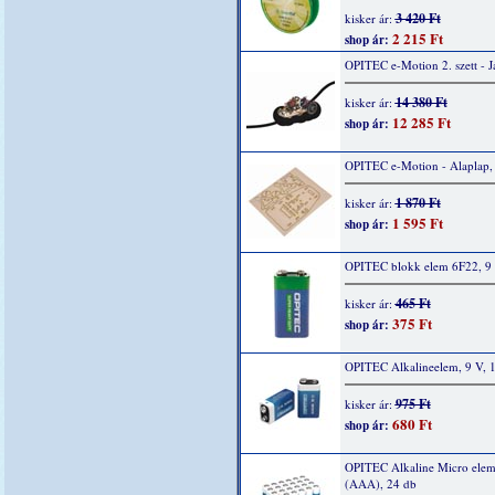
3 420 Ft
kisker ár:
2 215 Ft
shop ár:
OPITEC e-Motion 2. szett - 
14 380 Ft
kisker ár:
12 285 Ft
shop ár:
OPITEC e-Motion - Alaplap,
1 870 Ft
kisker ár:
1 595 Ft
shop ár:
OPITEC blokk elem 6F22, 9 
465 Ft
kisker ár:
375 Ft
shop ár:
OPITEC Alkalineelem, 9 V, 
975 Ft
kisker ár:
680 Ft
shop ár:
OPITEC Alkaline Micro elem
(AAA), 24 db