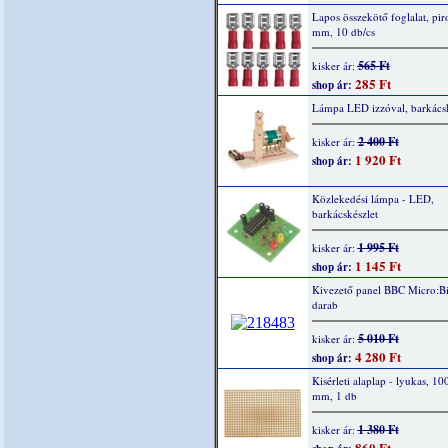
Lapos összekötő foglalat, piro
mm, 10 db/cs
565 Ft
kisker ár:
285 Ft
shop ár:
Lámpa LED izzóval, barkácsk
2 400 Ft
kisker ár:
1 920 Ft
shop ár:
Közlekedési lámpa - LED,
barkácskészlet
1 995 Ft
kisker ár:
1 145 Ft
shop ár:
Kivezető panel BBC Micro:Bi
darab
5 010 Ft
kisker ár:
4 280 Ft
shop ár:
Kisérleti alaplap - lyukas, 10
mm, 1 db
1 380 Ft
kisker ár:
860 Ft