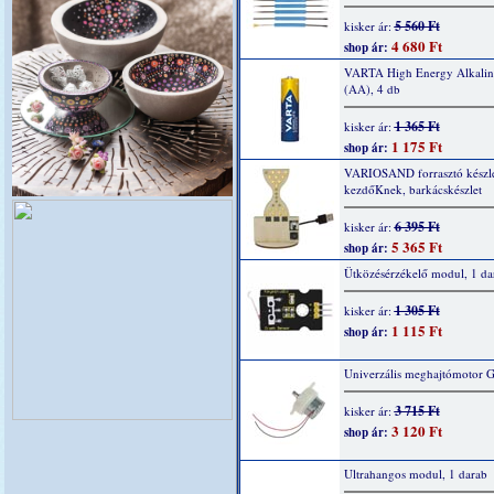
5 560 Ft
kisker ár:
4 680 Ft
shop ár:
VARTA High Energy Alkaline
(AA), 4 db
1 365 Ft
kisker ár:
1 175 Ft
shop ár:
VARIOSAND forrasztó készl
kezdőKnek, barkácskészlet
6 395 Ft
kisker ár:
5 365 Ft
shop ár:
Ütközésérzékelő modul, 1 da
1 305 Ft
kisker ár:
1 115 Ft
shop ár:
Univerzális meghajtómotor 
3 715 Ft
kisker ár:
3 120 Ft
shop ár:
Ultrahangos modul, 1 darab