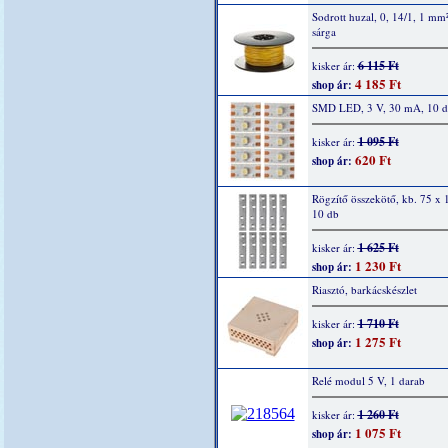
Sodrott huzal, 0, 14/1, 1 mm
sárga
6 115 Ft
kisker ár:
4 185 Ft
shop ár:
SMD LED, 3 V, 30 mA, 10 
1 095 Ft
kisker ár:
620 Ft
shop ár:
Rögzítő összekötő, kb. 75 x
10 db
1 625 Ft
kisker ár:
1 230 Ft
shop ár:
Riasztó, barkácskészlet
1 710 Ft
kisker ár:
1 275 Ft
shop ár:
Relé modul 5 V, 1 darab
1 260 Ft
kisker ár:
1 075 Ft
shop ár: