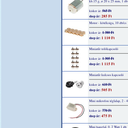
kb.15 g, ø 20 x 25 mm, 1 db
565 Ft
kisker ár:
285 Ft
shop ár:
Motor - kötélcsiga, 10 db/cs
1 380 Ft
kisker ár:
1 110 Ft
shop ár:
Miniatűr tolókapcsoló
1 305 Ft
kisker ár:
1 115 Ft
shop ár:
Miniatűr kulcsos kapcsoló
610 Ft
kisker ár:
505 Ft
shop ár:
Mini mikrofon téglalap, 2 - 
770 Ft
kisker ár:
475 Ft
shop ár:
Mini hangfal, 0, 2 Watt 1 db