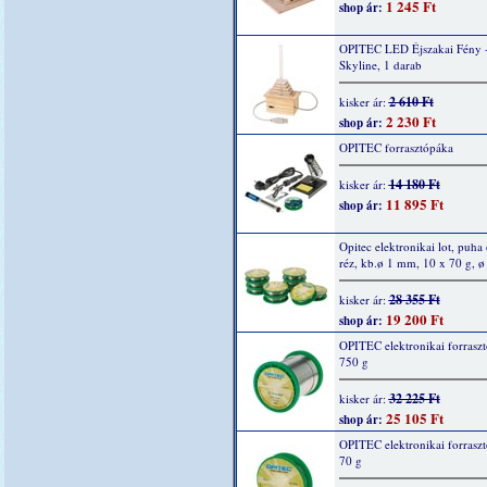
1 245 Ft
shop ár:
OPITEC LED Éjszakai Fény 
Skyline, 1 darab
2 610 Ft
kisker ár:
2 230 Ft
shop ár:
OPITEC forrasztópáka
14 180 Ft
kisker ár:
11 895 Ft
shop ár:
Opitec elektronikai lot, puha 
réz, kb.ø 1 mm, 10 x 70 g, 
28 355 Ft
kisker ár:
19 200 Ft
shop ár:
OPITEC elektronikai forraszt
750 g
32 225 Ft
kisker ár:
25 105 Ft
shop ár:
OPITEC elektronikai forraszt
70 g