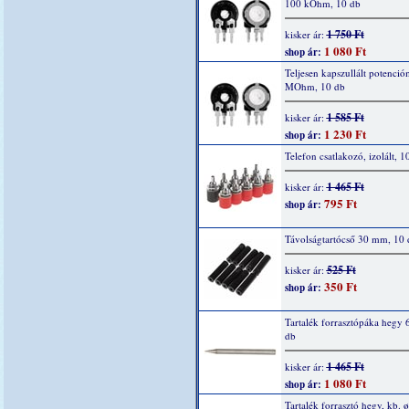
100 kOhm, 10 db
1 750 Ft
kisker ár:
1 080 Ft
shop ár:
Teljesen kapszullált potenció
MOhm, 10 db
1 585 Ft
kisker ár:
1 230 Ft
shop ár:
Telefon csatlakozó, izolált, 1
1 465 Ft
kisker ár:
795 Ft
shop ár:
Távolságtartócső 30 mm, 10 
525 Ft
kisker ár:
350 Ft
shop ár:
Tartalék forrasztópáka hegy 
db
1 465 Ft
kisker ár:
1 080 Ft
shop ár:
Tartalék forrasztó hegy, kb. ø