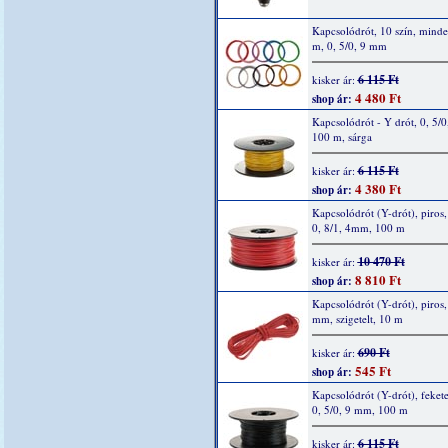
Kapcsolódrót, 10 szín, mind
m, 0, 5/0, 9 mm
6 115 Ft
kisker ár:
4 480 Ft
shop ár:
Kapcsolódrót - Y drót, 0, 5/0
100 m, sárga
6 115 Ft
kisker ár:
4 380 Ft
shop ár:
Kapcsolódrót (Y-drót), piros, 
0, 8/1, 4mm, 100 m
10 470 Ft
kisker ár:
8 810 Ft
shop ár:
Kapcsolódrót (Y-drót), piros, 
mm, szigetelt, 10 m
690 Ft
kisker ár:
545 Ft
shop ár:
Kapcsolódrót (Y-drót), fekete
0, 5/0, 9 mm, 100 m
6 115 Ft
kisker ár: