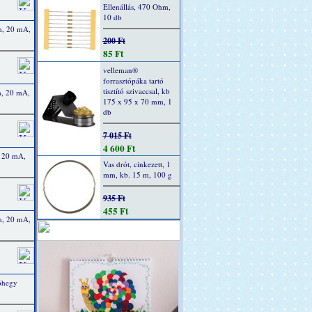
Ellenállás, 470 Ohm,
10 db
m, 20 mA,
200 Ft
85 Ft
velleman®
forrasztópáka tartó
tisztító szivaccsal, kb
m, 20 mA,
175 x 95 x 70 mm, 1
db
7 015 Ft
4 600 Ft
, 20 mA,
Vas drót, cinkezett, 1
mm, kb. 15 m, 100 g
935 Ft
455 Ft
m, 20 mA,
tóhegy