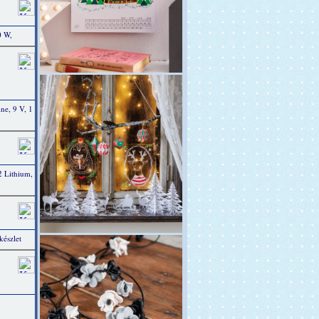
0 W,
e, 9 V, 1
 Lithium,
készlet