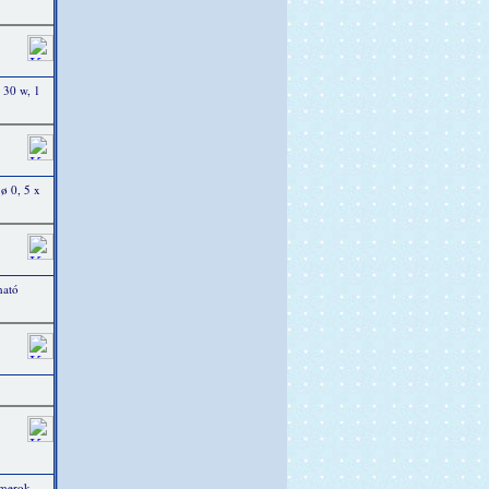
 30 w, 1
 ø 0, 5 x
ható
mmerok