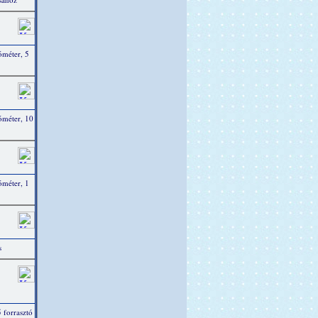
óméter, 5
ióméter, 10
óméter, 1
s
 forrasztó