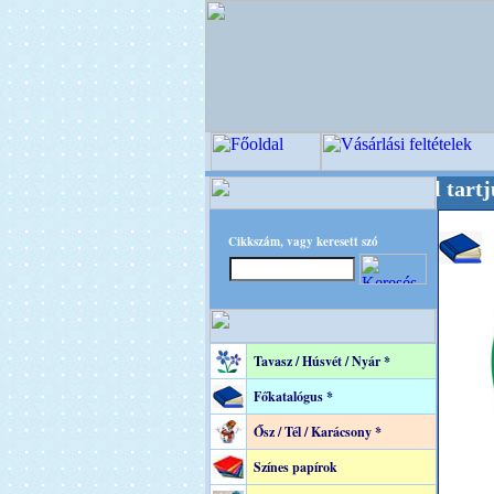
tere! +++++++ Oldalunkat akarattal tartjuk "O
Cikkszám, vagy keresett szó
Tavasz / Húsvét / Nyár *
Főkatalógus *
Ősz / Tél / Karácsony *
Színes papírok