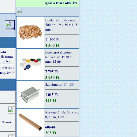
Ugrás a kosár oldalára
Eredeti cidrusfa cserép,
500 db, 19 x 30 x 1, 5
mm
11 900 Ft
4 500 Ft
Ecsettartó tölcséres
tetővel, kb. Ø 70 x 90
mm, 12 db
7 795 Ft
3 950 Ft
Szolármotor FF 130
1 015 Ft
425 Ft
Kartoncső, kb. 50 x 5 x
0, 4 cm, 1 db
, 20 mA,
605 Ft
305 Ft