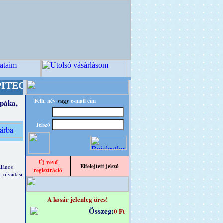
Kreatív Világ Mestere! +++++++ Oldalunkat ak
Felh. név
vagy
e-mail cím
páka,
Jelszó
Új vevő
Elfelejtett jelszó
alános
regisztráció
, olvadási
A kosár jelenleg üres!
Összeg:
0 Ft