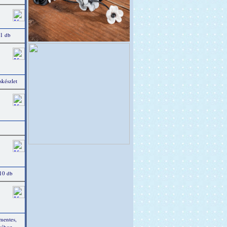
 1 db
készlet
 10 db
tmentes,
ásához