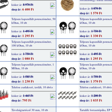
8 970 Ft
kisker ár:
1 870 Ft
kisker ár:
6 400 Ft
shop ár:
1 570 Ft
shop ár:
Teljesen kapszullált potencióméter, 50
Teljesen kapszullált potenci
kOhm, 10 db
kOhm, 10 db
1 495 Ft
1 750 Ft
kisker ár:
kisker ár:
1 295 Ft
1 330 Ft
shop ár:
shop ár:
Teljesen kapszullált potencióméter,
Teljesen kapszullált potenc
100 kOhm, 10 db
kOhm, 10 db
1 750 Ft
1 495 Ft
kisker ár:
kisker ár:
1 080 Ft
1 295 Ft
shop ár:
shop ár:
Teljesen kapszullált potencióméter, 1
Teljesen kapszullált potenci
MOhm, 10 db
kOhm, 10 db
1 585 Ft
1 750 Ft
kisker ár:
kisker ár:
1 230 Ft
1 370 Ft
shop ár:
shop ár:
Telefon csatlakozó, izolált, 10 db/cs
Telefon csatlakozó, 10 db/c
1 465 Ft
1 200 Ft
kisker ár:
kisker ár:
795 Ft
1 035 Ft
shop ár:
shop ár:
Távolságtartócső 30 mm, 10 db
Tartalék forrasztópáka, EP 5