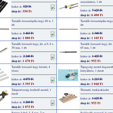
szerszámhoz, 1 db
525 Ft
kisker ár:
7 625 Ft
kisker ár:
350 Ft
shop ár:
6 400 Ft
shop ár:
Tartalék forrasztópáka hegy 60 w, 1
Tartalék forrasztópáka hegy
db
db
1 465 Ft
1 340 Ft
kisker ár:
kisker ár:
1 080 Ft
1 105 Ft
shop ár:
shop ár:
Tartalék forrasztó hegy, kb. ø 0, 6 x
Tartalék forrasztó hegy, kb.
30 mm, 1 db
65 mm, 1 db
2 240 Ft
1 425 Ft
kisker ár:
kisker ár:
1 470 Ft
955 Ft
shop ár:
shop ár:
Tartalék forrasztó hegy készlet, 4
Tápegység modul dugaszol
részes
kártyákhoz, 1 darab
4 075 Ft
1 215 Ft
kisker ár:
kisker ár:
3 395 Ft
1 040 Ft
shop ár:
shop ár:
Talajnedvesség-érzékelő modul, 1
Tűzriadó, barkácskészlet
darab
1 625 Ft
kisker ár:
1 260 Ft
kisker ár:
955 Ft
shop ár:
1 075 Ft
shop ár:
Sztereo kábel, 3, 5 mm, 2 m
Szolárcella motorok és su