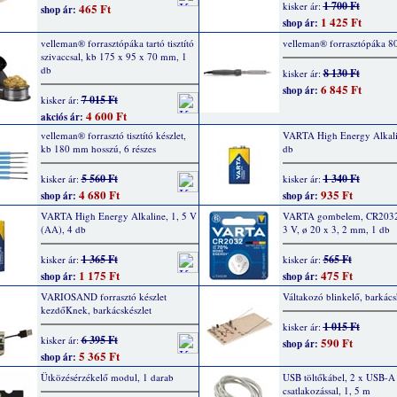
1 700 Ft
kisker ár:
465 Ft
shop ár:
1 425 Ft
shop ár:
velleman® forrasztópáka tartó tisztító
velleman® forrasztópáka 8
szivaccsal, kb 175 x 95 x 70 mm, 1
db
8 130 Ft
kisker ár:
6 845 Ft
shop ár:
7 015 Ft
kisker ár:
4 600 Ft
akciós ár:
velleman® forrasztó tisztító készlet,
VARTA High Energy Alkalin
kb 180 mm hosszú, 6 részes
db
5 560 Ft
1 340 Ft
kisker ár:
kisker ár:
4 680 Ft
935 Ft
shop ár:
shop ár:
VARTA High Energy Alkaline, 1, 5 V
VARTA gombelem, CR2032
(AA), 4 db
3 V, ø 20 x 3, 2 mm, 1 db
1 365 Ft
565 Ft
kisker ár:
kisker ár:
1 175 Ft
475 Ft
shop ár:
shop ár:
VARIOSAND forrasztó készlet
Váltakozó blinkelő, barkács
kezdőKnek, barkácskészlet
1 015 Ft
kisker ár:
6 395 Ft
kisker ár:
590 Ft
shop ár:
5 365 Ft
shop ár:
Ütközésérzékelő modul, 1 darab
USB töltőkábel, 2 x USB-A
csatlakozással, 1, 5 m