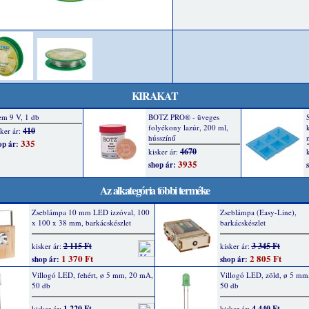
KIRAKAT
Az alkategória többi terméke
Zseblámpa 10 mm LED izzóval, 100
Zseblámpa (Easy-Line),
x 100 x 38 mm, barkácskészlet
barkácskészlet
2 115 Ft
3 345 Ft
kisker ár:
kisker ár:
1 370 Ft
2 805 Ft
shop ár:
shop ár:
Villogó LED, fehért, ø 5 mm, 20 mA,
Villogó LED, zöld, ø 5 mm
50 db
50 db
1 220 Ft
4 440 Ft
kisker ár:
kisker ár: