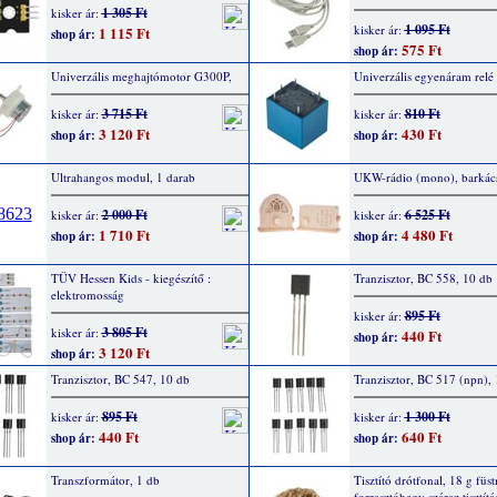
1 305 Ft
kisker ár:
1 095 Ft
kisker ár:
1 115 Ft
shop ár:
575 Ft
shop ár:
Univerzális meghajtómotor G300P,
Univerzális egyenáram relé
3 715 Ft
810 Ft
kisker ár:
kisker ár:
3 120 Ft
430 Ft
shop ár:
shop ár:
Ultrahangos modul, 1 darab
UKW-rádio (mono), barkács
2 000 Ft
6 525 Ft
kisker ár:
kisker ár:
1 710 Ft
4 480 Ft
shop ár:
shop ár:
TÜV Hessen Kids - kiegészítő :
Tranzisztor, BC 558, 10 db
elektromosság
895 Ft
kisker ár:
3 805 Ft
kisker ár:
440 Ft
shop ár:
3 120 Ft
shop ár:
Tranzisztor, BC 547, 10 db
Tranzisztor, BC 517 (npn),
895 Ft
1 300 Ft
kisker ár:
kisker ár:
440 Ft
640 Ft
shop ár:
shop ár:
Transzformátor, 1 db
Tisztító drótfonal, 18 g füs
forrasztóhegy száraz tisztít