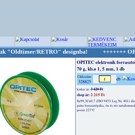
ldtimer/RETRO" designba!
+++++++ OPITEC - A 
OPITEC elektronik forrasztó
70 g, kb.ø 1, 5 mm, 1 db
Cikkszám:
db
328825
3 420 Ft
kisker ár:
2 215 Ft
shop ár:
Sn99,3Cu0,7 (ISO 9453 Leg.Nr. 401) ált
puha forrasztópáka, ón és réz tartalommal
poont 227°C