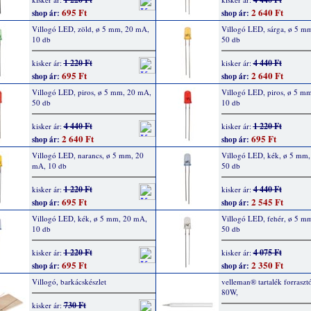
695 Ft
2 640 Ft
shop ár:
shop ár:
Villogó LED, zöld, ø 5 mm, 20 mA,
Villogó LED, sárga, ø 5 m
10 db
50 db
1 220 Ft
4 440 Ft
kisker ár:
kisker ár:
695 Ft
2 640 Ft
shop ár:
shop ár:
Villogó LED, piros, ø 5 mm, 20 mA,
Villogó LED, piros, ø 5 m
50 db
10 db
4 440 Ft
1 220 Ft
kisker ár:
kisker ár:
2 640 Ft
695 Ft
shop ár:
shop ár:
Villogó LED, narancs, ø 5 mm, 20
Villogó LED, kék, ø 5 mm
mA, 10 db
50 db
1 220 Ft
4 440 Ft
kisker ár:
kisker ár:
695 Ft
2 545 Ft
shop ár:
shop ár:
Villogó LED, kék, ø 5 mm, 20 mA,
Villogó LED, fehér, ø 5 m
10 db
50 db
1 220 Ft
4 075 Ft
kisker ár:
kisker ár:
695 Ft
2 350 Ft
shop ár:
shop ár:
Villogó, barkácskészlet
velleman® tartalék forrasz
80W,
730 Ft
kisker ár: