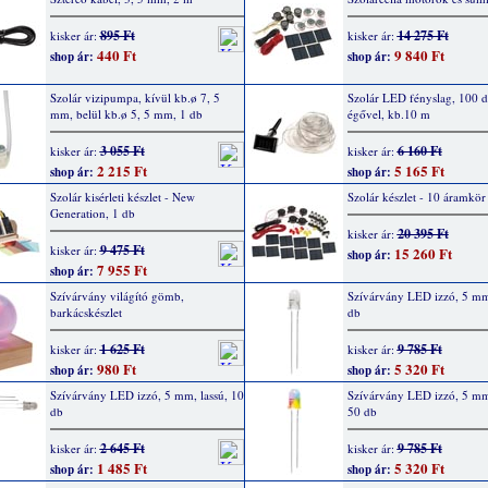
895 Ft
14 275 Ft
kisker ár:
kisker ár:
440 Ft
9 840 Ft
shop ár:
shop ár:
Szolár vizipumpa, kívül kb.ø 7, 5
Szolár LED fényslag, 100 
mm, belül kb.ø 5, 5 mm, 1 db
égővel, kb.10 m
3 055 Ft
6 160 Ft
kisker ár:
kisker ár:
2 215 Ft
5 165 Ft
shop ár:
shop ár:
Szolár kisérleti készlet - New
Szolár készlet - 10 áramkör
Generation, 1 db
20 395 Ft
kisker ár:
9 475 Ft
kisker ár:
15 260 Ft
shop ár:
7 955 Ft
shop ár:
Szívárvány világító gömb,
Szívárvány LED izzó, 5 mm,
barkácskészlet
db
1 625 Ft
9 785 Ft
kisker ár:
kisker ár:
980 Ft
5 320 Ft
shop ár:
shop ár:
Szívárvány LED izzó, 5 mm, lassú, 10
Szívárvány LED izzó, 5 mm
db
50 db
2 645 Ft
9 785 Ft
kisker ár:
kisker ár:
1 485 Ft
5 320 Ft
shop ár:
shop ár: