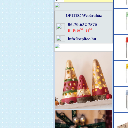
OPITEC Webáruház
06-70-632 7575
00
00
H - P: 10
- 14
info@opitec.hu