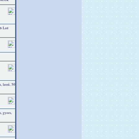
db Led
 lassú, 50
, gyors,