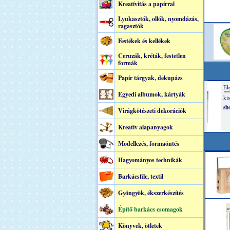
Kreatívitás a papírral
Lyukasztók, ollók, nyomdázás,
ragasztók
Festékek és kellékek
Ceruzák, kréták, festetlen
formák
Papír tárgyak, dekupázs
Egyedi albumok, kártyák
Virágkötészeti dekorációk
Kreatív alapanyagok
Modellezés, formaöntés
Hagyományos technikák
Barkácsfilc, textil
Gyöngyök, ékszerkészítés
Építő barkács csomagok
Könyvek, ötletek