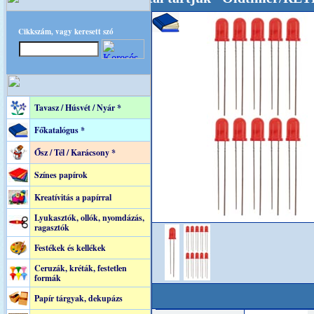
Cikkszám, vagy keresett szó
Tavasz / Húsvét / Nyár *
Főkatalógus *
Ősz / Tél / Karácsony *
Színes papírok
Kreatívitás a papírral
Lyukasztók, ollók, nyomdázás,
ragasztók
Festékek és kellékek
Ceruzák, kréták, festetlen
formák
Papír tárgyak, dekupázs