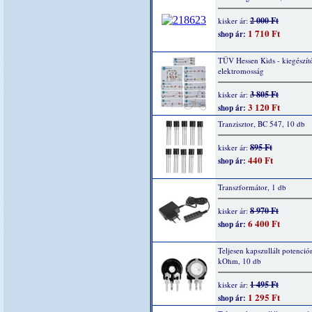
2 000 Ft
kisker ár:
1 710 Ft
shop ár:
TÜV Hessen Kids - kiegészítő
elektromosság
3 805 Ft
kisker ár:
3 120 Ft
shop ár:
Tranzisztor, BC 547, 10 db
895 Ft
kisker ár:
440 Ft
shop ár:
Transzformátor, 1 db
8 970 Ft
kisker ár:
6 400 Ft
shop ár:
Teljesen kapszullált potenció
kOhm, 10 db
1 495 Ft
kisker ár:
1 295 Ft
shop ár: