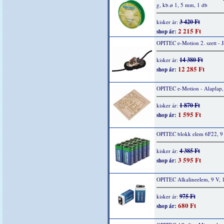
g, kb.ø 1, 5 mm, 1 db
3 420 Ft
kisker ár:
2 215 Ft
shop ár:
OPITEC e-Motion 2. szett - 
14 380 Ft
kisker ár:
12 285 Ft
shop ár:
OPITEC e-Motion - Alaplap,
1 870 Ft
kisker ár:
1 595 Ft
shop ár:
OPITEC blokk elem 6F22, 9 
4 385 Ft
kisker ár:
3 595 Ft
shop ár:
OPITEC Alkalineelem, 9 V, 
975 Ft
kisker ár:
680 Ft
shop ár: