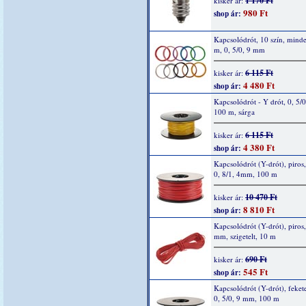
1 170 Ft
kisker ár:
980 Ft
shop ár:
Kapcsolódrót, 10 szín, mind
m, 0, 5/0, 9 mm
6 115 Ft
kisker ár:
4 480 Ft
shop ár:
Kapcsolódrót - Y drót, 0, 5/
100 m, sárga
6 115 Ft
kisker ár:
4 380 Ft
shop ár:
Kapcsolódrót (Y-drót), piros,
0, 8/1, 4mm, 100 m
10 470 Ft
kisker ár:
8 810 Ft
shop ár:
Kapcsolódrót (Y-drót), piros,
mm, szigetelt, 10 m
690 Ft
kisker ár:
545 Ft
shop ár:
Kapcsolódrót (Y-drót), fekete
0, 5/0, 9 mm, 100 m