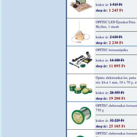
1 515 Ft
kisker ár:
1 245 Ft
shop ár:
OPITEC LED Éjszakai Fény 
Skyline, 1 darab
2 610 Ft
kisker ár:
2 230 Ft
shop ár:
OPITEC forrasztópáka
14 180 Ft
kisker ár:
11 895 Ft
shop ár:
Opitec elektronikai lot, puha
réz, kb.ø 1 mm, 10 x 70 g, 
28 355 Ft
kisker ár:
19 200 Ft
shop ár:
OPITEC elektronikai forrasz
750 g
32 225 Ft
kisker ár:
25 105 Ft
shop ár:
OPITEC elektronikai forrasz