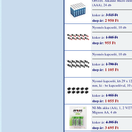
OPITEC Alkaline Micro elem
(AAA), 24 db
3 515 Ft
kisker ár:
2 950 Ft
shop ár:
Nyomós kapcsoló, 10 db
1 505 Ft
kisker ár:
955 Ft
shop ár:
Nyomós kapcsoló, 10 db
1 790 Ft
kisker ár:
1 105 Ft
shop ár:
Nyomó kapcsoló, kb.29 x 12
mm, ki - be kapcsolóval, 10
1 955 Ft
kisker ár:
1 055 Ft
shop ár:
NI-Mh akku (AA), 1, 2 V/2
Mignon AA, 4 db
4 395 Ft
kisker ár:
3 695 Ft
shop ár: