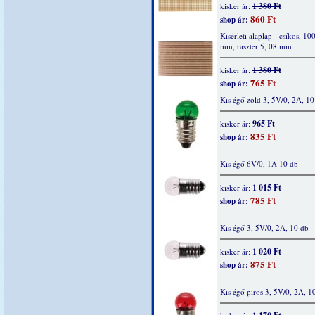
1 380 Ft
kisker ár:
860 Ft
shop ár:
Kisérleti alaplap - csíkos, 10
mm, raszter 5, 08 mm
1 380 Ft
kisker ár:
765 Ft
shop ár:
Kis égő zöld 3, 5V/0, 2A, 10
965 Ft
kisker ár:
835 Ft
shop ár:
Kis égő 6V/0, 1A 10 db
1 015 Ft
kisker ár:
785 Ft
shop ár:
Kis égő 3, 5V/0, 2A, 10 db
1 020 Ft
kisker ár:
875 Ft
shop ár:
Kis égő piros 3, 5V/0, 2A, 1