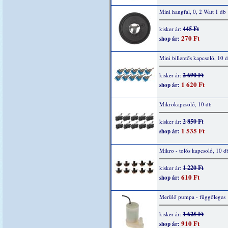
Mini hangfal, 0, 2 Watt 1 db
445 Ft
kisker ár:
270 Ft
shop ár:
Mini billentős kapcsoló, 10 
2 690 Ft
kisker ár:
1 620 Ft
shop ár:
Mikrokapcsoló, 10 db
2 850 Ft
kisker ár:
1 535 Ft
shop ár:
Mikro - tolós kapcsoló, 10 d
1 220 Ft
kisker ár:
610 Ft
shop ár:
Merülő pumpa - függőleges
1 625 Ft
kisker ár:
910 Ft
shop ár: