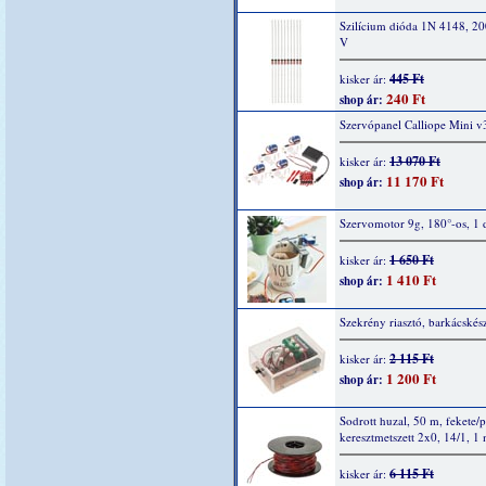
Szilícium dióda 1N 4148, 2
V
445 Ft
kisker ár:
240 Ft
shop ár:
Szervópanel Calliope Mini v
13 070 Ft
kisker ár:
11 170 Ft
shop ár:
Szervomotor 9g, 180°-os, 1 
1 650 Ft
kisker ár:
1 410 Ft
shop ár:
Szekrény riasztó, barkácskész
2 115 Ft
kisker ár:
1 200 Ft
shop ár:
Sodrott huzal, 50 m, fekete/p
keresztmetszett 2x0, 14/1, 1
6 115 Ft
kisker ár: