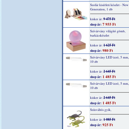
Szolár kisérleti készlet - New
Generation, 1 db
9 475 Ft
kisker ár:
7 955 Ft
shop ár:
Szívárvány világító gömb,
barkácskészlet
1 625 Ft
kisker ár:
980 Ft
shop ár:
Szívárvány LED izzó, 5 mm, 
10 db
2 645 Ft
kisker ár:
1 485 Ft
shop ár:
Szívárvány LED izzó, 5 mm,
10 db
2 645 Ft
kisker ár:
1 485 Ft
shop ár:
Színváltós gyík,
1 085 Ft
kisker ár:
925 Ft
shop ár: