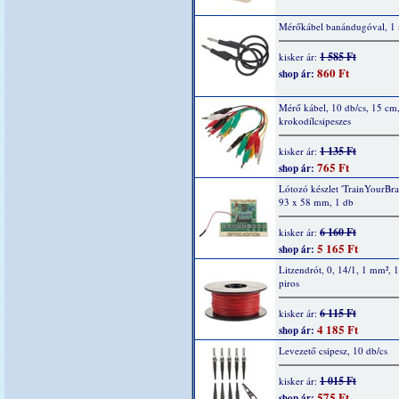
Mérőkábel banándugóval, 1 
1 585 Ft
kisker ár:
860 Ft
shop ár:
Mérő kábel, 10 db/cs, 15 cm
krokodílcsipeszes
1 135 Ft
kisker ár:
765 Ft
shop ár:
Lótozó készlet 'TrainYourBrai
93 x 58 mm, 1 db
6 160 Ft
kisker ár:
5 165 Ft
shop ár:
Litzendrót, 0, 14/1, 1 mm², 
piros
6 115 Ft
kisker ár:
4 185 Ft
shop ár:
Levezető csipesz, 10 db/cs
1 015 Ft
kisker ár:
575 Ft
shop ár: