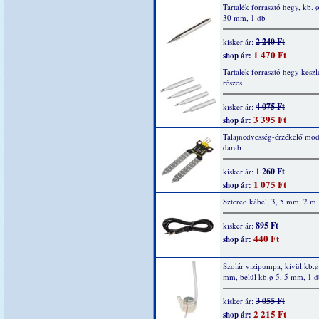
Tartalék forrasztó hegy, kb. ø
30 mm, 1 db
2 240 Ft
kisker ár:
1 470 Ft
shop ár:
Tartalék forrasztó hegy készle
részes
4 075 Ft
kisker ár:
3 395 Ft
shop ár:
Talajnedvesség-érzékelő mod
darab
1 260 Ft
kisker ár:
1 075 Ft
shop ár:
Sztereo kábel, 3, 5 mm, 2 m
895 Ft
kisker ár:
440 Ft
shop ár:
Szolár vizipumpa, kívül kb.ø
mm, belül kb.ø 5, 5 mm, 1 d
3 055 Ft
kisker ár:
2 215 Ft
shop ár: