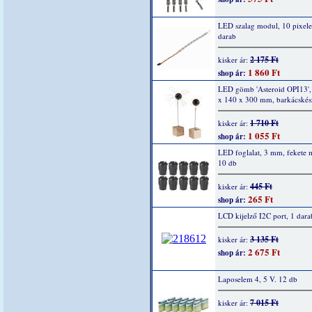
LED szalag modul, 10 pixel
darab
2 175 Ft
kisker ár:
1 860 Ft
shop ár:
LED gömb 'Asteroid OPI13',
x 140 x 300 mm, barkácskész
1 710 Ft
kisker ár:
1 055 Ft
shop ár:
LED foglalat, 3 mm, fekete
10 db
445 Ft
kisker ár:
265 Ft
shop ár:
LCD kijelző I2C port, 1 dara
3 135 Ft
kisker ár:
2 675 Ft
shop ár:
Laposelem 4, 5 V. 12 db
7 015 Ft
kisker ár: