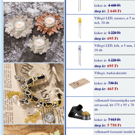
4 440 Ft
kisker ár:
2 640 Ft
shop ár:
Villogó LED, narancs, ø 5 
mA, 10 db
1 220 Ft
kisker ár:
695 Ft
shop ár:
Villogó LED, kék, ø 5 mm, 
10 db
1 220 Ft
kisker ár:
695 Ft
shop ár:
Villogó, barkácskészlet
730 Ft
kisker ár:
465 Ft
shop ár:
velleman® forrasztópáka tartó
szivaccsal, kb 175 x 95 x 7
db
7 015 Ft
kisker ár:
5 750 Ft
shop ár:
velleman® forrasztó tisztító k