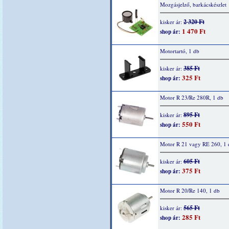
Mozgásjelző, barkácskészlet
2 320 Ft
kisker ár:
1 470 Ft
shop ár:
Motortartó, 1 db
385 Ft
kisker ár:
325 Ft
shop ár:
Motor R 23/Re 280R, 1 db
895 Ft
kisker ár:
550 Ft
shop ár:
Motor R 21 vagy RE 260, 1 
605 Ft
kisker ár:
375 Ft
shop ár:
Motor R 20/Re 140, 1 db
565 Ft
kisker ár:
285 Ft
shop ár: