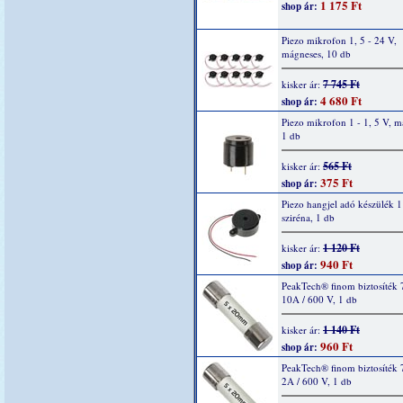
1 175 Ft
shop ár:
Piezo mikrofon 1, 5 - 24 V,
mágneses, 10 db
7 745 Ft
kisker ár:
4 680 Ft
shop ár:
Piezo mikrofon 1 - 1, 5 V, m
1 db
565 Ft
kisker ár:
375 Ft
shop ár:
Piezo hangjel adó készülék 1
sziréna, 1 db
1 120 Ft
kisker ár:
940 Ft
shop ár:
PeakTech® finom biztosíték 
10A / 600 V, 1 db
1 140 Ft
kisker ár:
960 Ft
shop ár:
PeakTech® finom biztosíték 
2A / 600 V, 1 db