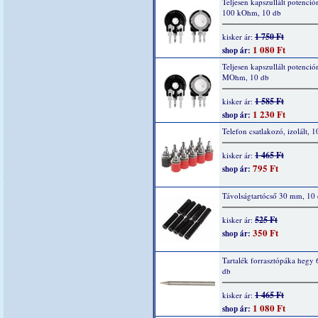
Teljesen kapszullált potenció
100 kOhm, 10 db
1 750 Ft
kisker ár:
1 080 Ft
shop ár:
Teljesen kapszullált potenció
MOhm, 10 db
1 585 Ft
kisker ár:
1 230 Ft
shop ár:
Telefon csatlakozó, izolált, 1
1 465 Ft
kisker ár:
795 Ft
shop ár:
Távolságtartócső 30 mm, 10
525 Ft
kisker ár:
350 Ft
shop ár:
Tartalék forrasztópáka hegy 
db
1 465 Ft
kisker ár:
1 080 Ft
shop ár: