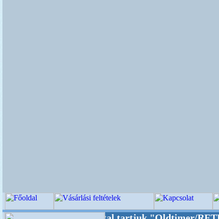
dalunkat akarattal tartjuk "Oldtimer/RETRO" 