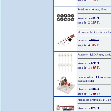
shop ár:
Reflektor ø 40 mm, 10 db
2 345 Ft
kisker ár:
2 025 Ft
shop ár:
RC készlet Motus vitorlás, 1 
4 855 Ft
kisker ár:
4 085 Ft
shop ár:
Rainbow - LED 5 mm, lassú,
2 850 Ft
kisker ár:
1 485 Ft
shop ár:
Premium-Line elektromos mo
barkácskészlet
2 240 Ft
kisker ár:
1 920 Ft
shop ár:
Platina lap dróthidak, 140 db
2 035 Ft
kisker ár: