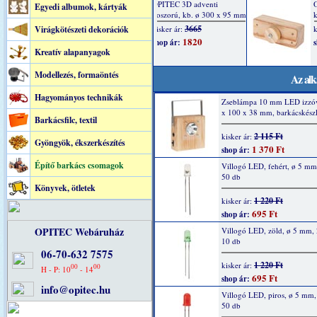
Egyedi albumok, kártyák
Virágkötészeti dekorációk
Kreatív alapanyagok
Modellezés, formaöntés
Az alk
Hagyományos technikák
Zseblámpa 10 mm LED izzóv
x 100 x 38 mm, barkácskészl
Barkácsfilc, textil
2 115 Ft
kisker ár:
Gyöngyök, ékszerkészítés
1 370 Ft
shop ár:
Építő barkács csomagok
Villogó LED, fehért, ø 5 m
50 db
Könyvek, ötletek
1 220 Ft
kisker ár:
695 Ft
shop ár:
OPITEC Webáruház
Villogó LED, zöld, ø 5 mm,
10 db
06-70-632 7575
1 220 Ft
kisker ár:
00
00
H - P: 10
- 14
695 Ft
shop ár:
info@opitec.hu
Villogó LED, piros, ø 5 mm
50 db