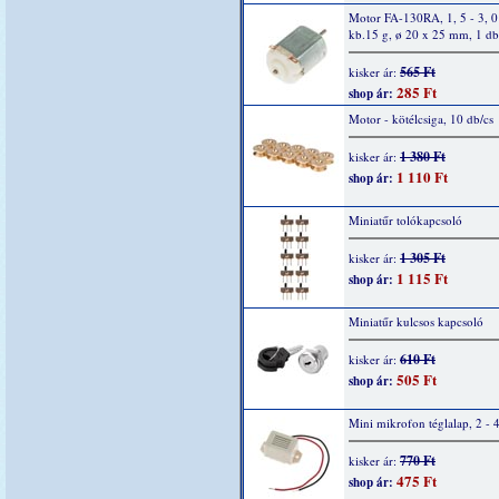
Motor FA-130RA, 1, 5 - 3, 
kb.15 g, ø 20 x 25 mm, 1 db
565 Ft
kisker ár:
285 Ft
shop ár:
Motor - kötélcsiga, 10 db/cs
1 380 Ft
kisker ár:
1 110 Ft
shop ár:
Miniatűr tolókapcsoló
1 305 Ft
kisker ár:
1 115 Ft
shop ár:
Miniatűr kulcsos kapcsoló
610 Ft
kisker ár:
505 Ft
shop ár:
Mini mikrofon téglalap, 2 - 
770 Ft
kisker ár:
475 Ft
shop ár: