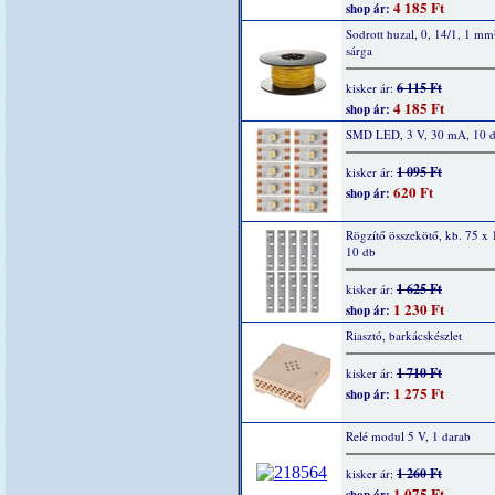
4 185 Ft
shop ár:
Sodrott huzal, 0, 14/1, 1 mm
sárga
6 115 Ft
kisker ár:
4 185 Ft
shop ár:
SMD LED, 3 V, 30 mA, 10 
1 095 Ft
kisker ár:
620 Ft
shop ár:
Rögzítő összekötő, kb. 75 x
10 db
1 625 Ft
kisker ár:
1 230 Ft
shop ár:
Riasztó, barkácskészlet
1 710 Ft
kisker ár:
1 275 Ft
shop ár:
Relé modul 5 V, 1 darab
1 260 Ft
kisker ár:
1 075 Ft