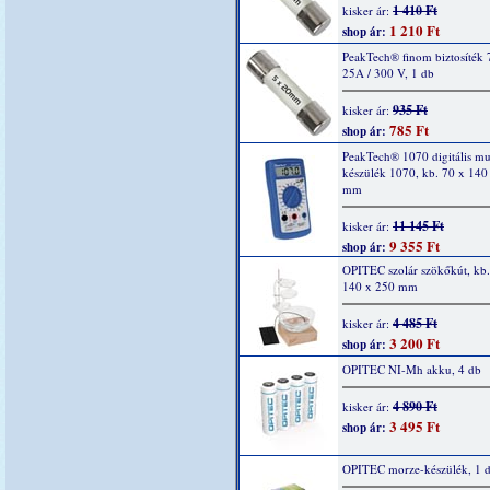
1 410 Ft
kisker ár:
1 210 Ft
shop ár:
PeakTech® finom biztosíték 
25A / 300 V, 1 db
935 Ft
kisker ár:
785 Ft
shop ár:
PeakTech® 1070 digitális mu
készülék 1070, kb. 70 x 140
mm
11 145 Ft
kisker ár:
9 355 Ft
shop ár:
OPITEC szolár szökőkút, kb.
140 x 250 mm
4 485 Ft
kisker ár:
3 200 Ft
shop ár:
OPITEC NI-Mh akku, 4 db
4 890 Ft
kisker ár:
3 495 Ft
shop ár:
OPITEC morze-készülék, 1 