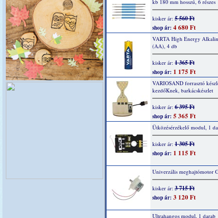
kb 180 mm hosszú, 6 részes
5 560 Ft
kisker ár:
4 680 Ft
shop ár:
VARTA High Energy Alkaline
(AA), 4 db
1 365 Ft
kisker ár:
1 175 Ft
shop ár:
VARIOSAND forrasztó készl
kezdőKnek, barkácskészlet
6 395 Ft
kisker ár:
5 365 Ft
shop ár:
Ütközésérzékelő modul, 1 da
1 305 Ft
kisker ár:
1 115 Ft
shop ár:
Univerzális meghajtómotor 
3 715 Ft
kisker ár:
3 120 Ft
shop ár:
Ultrahangos modul, 1 darab