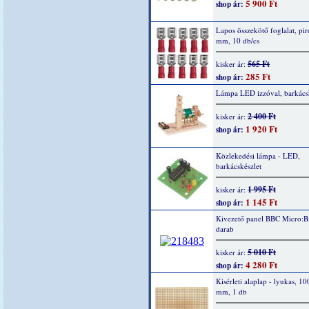
5 900 Ft
shop ár:
Lapos összekötő foglalat, piro
mm, 10 db/cs
565 Ft
kisker ár:
285 Ft
shop ár:
Lámpa LED izzóval, barkácsk
2 400 Ft
kisker ár:
1 920 Ft
shop ár:
Közlekedési lámpa - LED,
barkácskészlet
1 995 Ft
kisker ár:
1 145 Ft
shop ár:
Kivezető panel BBC Micro:Bi
darab
5 010 Ft
kisker ár:
4 280 Ft
shop ár:
Kisérleti alaplap - lyukas, 1
mm, 1 db