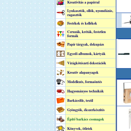
Kreatívitás a papírral
Lyukasztók, ollók, nyomdázás,
ragasztók
Festékek és kellékek
Ceruzák, kréták, festetlen
formák
Papír tárgyak, dekupázs
Egyedi albumok, kártyák
Virágkötészeti dekorációk
Kreatív alapanyagok
Modellezés, formaöntés
Hagyományos technikák
Barkácsfilc, textil
Gyöngyök, ékszerkészítés
Építő barkács csomagok
Könyvek, ötletek