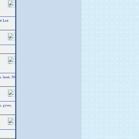
db Led
 lassú, 50
, gyors,