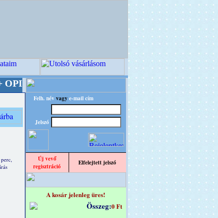
 A Kreatív Világ Mestere! +++++++ Oldalunkat
Felh. név
vagy
e-mail cím
Jelszó
Új vevő
 perc,
Elfelejtett jelszó
regisztráció
írás
A kosár jelenleg üres!
Összeg:
0 Ft