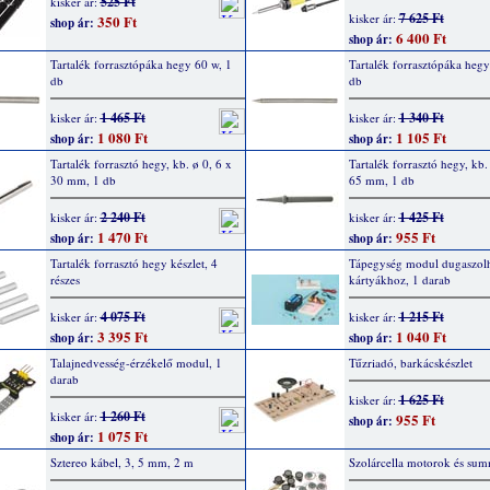
525 Ft
kisker ár:
7 625 Ft
kisker ár:
350 Ft
shop ár:
6 400 Ft
shop ár:
Tartalék forrasztópáka hegy 60 w, 1
Tartalék forrasztópáka hegy
db
db
1 465 Ft
1 340 Ft
kisker ár:
kisker ár:
1 080 Ft
1 105 Ft
shop ár:
shop ár:
Tartalék forrasztó hegy, kb. ø 0, 6 x
Tartalék forrasztó hegy, kb.
30 mm, 1 db
65 mm, 1 db
2 240 Ft
1 425 Ft
kisker ár:
kisker ár:
1 470 Ft
955 Ft
shop ár:
shop ár:
Tartalék forrasztó hegy készlet, 4
Tápegység modul dugaszol
részes
kártyákhoz, 1 darab
4 075 Ft
1 215 Ft
kisker ár:
kisker ár:
3 395 Ft
1 040 Ft
shop ár:
shop ár:
Talajnedvesség-érzékelő modul, 1
Tűzriadó, barkácskészlet
darab
1 625 Ft
kisker ár:
1 260 Ft
kisker ár:
955 Ft
shop ár:
1 075 Ft
shop ár:
Sztereo kábel, 3, 5 mm, 2 m
Szolárcella motorok és su