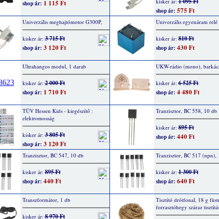
1 095 Ft
kisker ár:
1 115 Ft
shop ár:
575 Ft
shop ár:
Univerzális meghajtómotor G300P,
Univerzális egyenáram relé
3 715 Ft
810 Ft
kisker ár:
kisker ár:
3 120 Ft
430 Ft
shop ár:
shop ár:
Ultrahangos modul, 1 darab
UKW-rádio (mono), barkács
2 000 Ft
6 525 Ft
kisker ár:
kisker ár:
1 710 Ft
4 480 Ft
shop ár:
shop ár:
TÜV Hessen Kids - kiegészítő :
Tranzisztor, BC 558, 10 db
elektromosság
895 Ft
kisker ár:
3 805 Ft
kisker ár:
440 Ft
shop ár:
3 120 Ft
shop ár:
Tranzisztor, BC 547, 10 db
Tranzisztor, BC 517 (npn),
895 Ft
1 300 Ft
kisker ár:
kisker ár:
440 Ft
640 Ft
shop ár:
shop ár:
Transzformátor, 1 db
Tisztító drótfonal, 18 g füs
forrasztóhegy száraz tisztít
8 970 Ft
kisker ár: