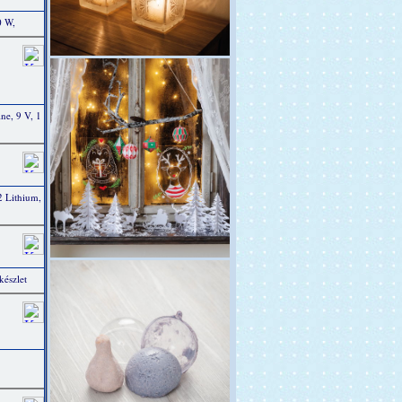
0 W,
e, 9 V, 1
 Lithium,
készlet