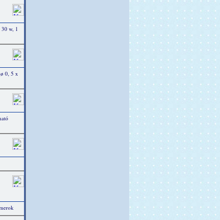
 30 w, 1
 ø 0, 5 x
ható
mmerok