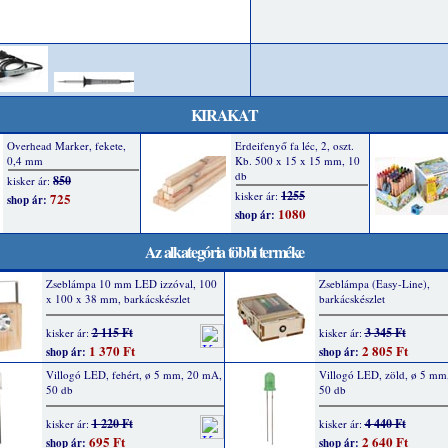
KIRAKAT
Az alkategória többi terméke
Zseblámpa 10 mm LED izzóval, 100
Zseblámpa (Easy-Line),
x 100 x 38 mm, barkácskészlet
barkácskészlet
2 115 Ft
3 345 Ft
kisker ár:
kisker ár:
1 370 Ft
2 805 Ft
shop ár:
shop ár:
Villogó LED, fehért, ø 5 mm, 20 mA,
Villogó LED, zöld, ø 5 mm
50 db
50 db
1 220 Ft
4 440 Ft
kisker ár:
kisker ár:
695 Ft
2 640 Ft
shop ár:
shop ár: