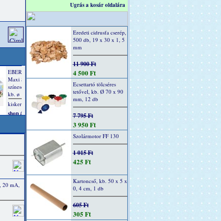
Ugrás a kosár oldalára
Eredeti cidrusfa cserép,
500 db, 19 x 30 x 1, 5
mm
11 900 Ft
4 500 Ft
Ecsettartó tölcséres
tetővel, kb. Ø 70 x 90
mm, 12 db
7 795 Ft
3 950 Ft
Szolármotor FF 130
1 015 Ft
425 Ft
Kartoncső, kb. 50 x 5 x
, 20 mA,
0, 4 cm, 1 db
605 Ft
305 Ft