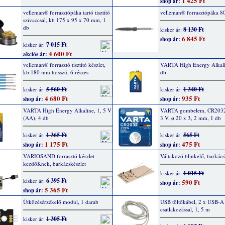
1 425 Ft
shop ár:
velleman® forrasztópáka tartó tisztító
velleman® forrasztópáka 8
szivaccsal, kb 175 x 95 x 70 mm, 1
db
8 130 Ft
kisker ár:
6 845 Ft
shop ár:
7 015 Ft
kisker ár:
4 600 Ft
akciós ár:
velleman® forrasztó tisztító készlet,
VARTA High Energy Alkalin
kb 180 mm hosszú, 6 részes
db
5 560 Ft
1 340 Ft
kisker ár:
kisker ár:
4 680 Ft
935 Ft
shop ár:
shop ár:
VARTA High Energy Alkaline, 1, 5 V
VARTA gombelem, CR2032
(AA), 4 db
3 V, ø 20 x 3, 2 mm, 1 db
1 365 Ft
565 Ft
kisker ár:
kisker ár:
1 175 Ft
475 Ft
shop ár:
shop ár:
VARIOSAND forrasztó készlet
Váltakozó blinkelő, barkács
kezdőKnek, barkácskészlet
1 015 Ft
kisker ár:
6 395 Ft
kisker ár:
590 Ft
shop ár:
5 365 Ft
shop ár:
Ütközésérzékelő modul, 1 darab
USB töltőkábel, 2 x USB-A
csatlakozással, 1, 5 m
1 305 Ft
kisker ár: