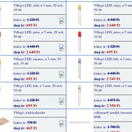
Villogó LED, zöld, ø 5 mm, 20 mA,
Villogó LED, sárga, ø 5 m
10 db
50 db
1 220 Ft
4 440 Ft
kisker ár:
kisker ár:
695 Ft
2 640 Ft
shop ár:
shop ár:
Villogó LED, piros, ø 5 mm, 20 mA,
Villogó LED, piros, ø 5 m
50 db
10 db
4 440 Ft
1 220 Ft
kisker ár:
kisker ár:
2 640 Ft
695 Ft
shop ár:
shop ár:
Villogó LED, narancs, ø 5 mm, 20
Villogó LED, kék, ø 5 mm
mA, 10 db
50 db
1 220 Ft
4 440 Ft
kisker ár:
kisker ár:
695 Ft
2 545 Ft
shop ár:
shop ár:
Villogó LED, kék, ø 5 mm, 20 mA,
Villogó LED, fehér, ø 5 m
10 db
50 db
1 220 Ft
4 075 Ft
kisker ár:
kisker ár:
695 Ft
2 350 Ft
shop ár:
shop ár:
Villogó, barkácskészlet
velleman® tartalék forrasz
80W,
730 Ft
kisker ár:
1 700 Ft
kisker ár:
465 Ft
shop ár: