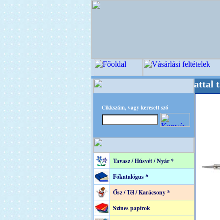
Mestere! +++++++ Oldalunkat akarattal tartjuk
Cikkszám, vagy keresett szó
Tavasz / Húsvét / Nyár *
Főkatalógus *
Ősz / Tél / Karácsony *
Színes papírok