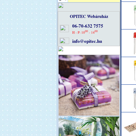
OPITEC Webáruház
06-70-632 7575
00
00
H - P: 10
- 14
info@opitec.hu