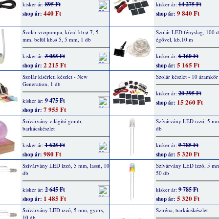
895 Ft
14 275 Ft
kisker ár:
kisker ár:
440 Ft
9 840 Ft
shop ár:
shop ár:
Szolár vizipumpa, kívül kb.ø 7, 5
Szolár LED fényslag, 100 
mm, belül kb.ø 5, 5 mm, 1 db
égővel, kb.10 m
3 055 Ft
6 160 Ft
kisker ár:
kisker ár:
2 215 Ft
5 165 Ft
shop ár:
shop ár:
Szolár kisérleti készlet - New
Szolár készlet - 10 áramkör
Generation, 1 db
20 395 Ft
kisker ár:
9 475 Ft
kisker ár:
15 260 Ft
shop ár:
7 955 Ft
shop ár:
Szívárvány világító gömb,
Szívárvány LED izzó, 5 mm,
barkácskészlet
db
1 625 Ft
9 785 Ft
kisker ár:
kisker ár:
980 Ft
5 320 Ft
shop ár:
shop ár:
Szívárvány LED izzó, 5 mm, lassú, 10
Szívárvány LED izzó, 5 mm
db
50 db
2 645 Ft
9 785 Ft
kisker ár:
kisker ár:
1 485 Ft
5 320 Ft
shop ár:
shop ár:
Szívárvány LED izzó, 5 mm, gyors,
Sziréna, barkácskészlet
10 db