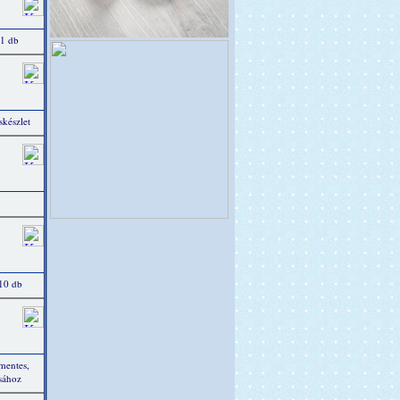
 1 db
készlet
 10 db
tmentes,
ásához