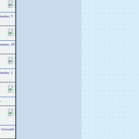
óméter, 5
ióméter, 10
óméter, 1
s
 forrasztó