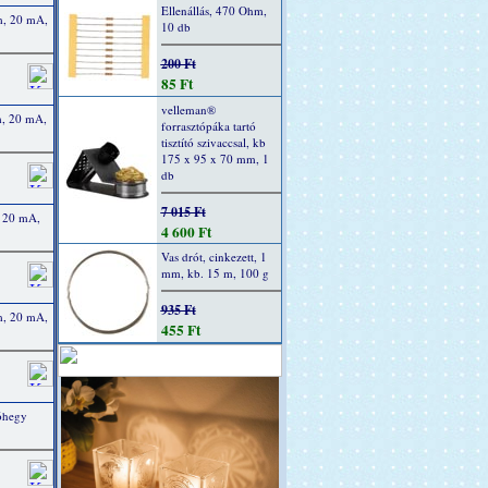
Ellenállás, 470 Ohm,
m, 20 mA,
10 db
200 Ft
85 Ft
velleman®
m, 20 mA,
forrasztópáka tartó
tisztító szivaccsal, kb
175 x 95 x 70 mm, 1
db
7 015 Ft
, 20 mA,
4 600 Ft
Vas drót, cinkezett, 1
mm, kb. 15 m, 100 g
935 Ft
m, 20 mA,
455 Ft
tóhegy