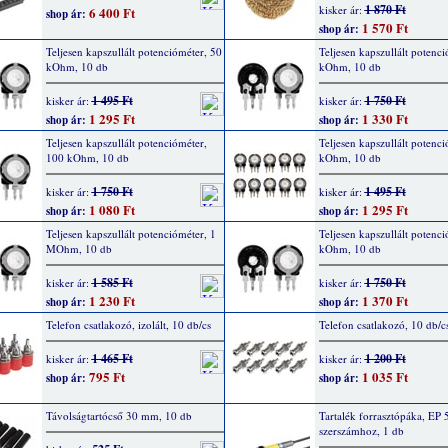
1 870 Ft
kisker ár:
6 400 Ft
shop ár:
1 570 Ft
shop ár:
Teljesen kapszullált potencióméter, 50
Teljesen kapszullált potenci
kOhm, 10 db
kOhm, 10 db
1 495 Ft
1 750 Ft
kisker ár:
kisker ár:
1 295 Ft
1 330 Ft
shop ár:
shop ár:
Teljesen kapszullált potencióméter,
Teljesen kapszullált potenc
100 kOhm, 10 db
kOhm, 10 db
1 750 Ft
1 495 Ft
kisker ár:
kisker ár:
1 080 Ft
1 295 Ft
shop ár:
shop ár:
Teljesen kapszullált potencióméter, 1
Teljesen kapszullált potenci
MOhm, 10 db
kOhm, 10 db
1 585 Ft
1 750 Ft
kisker ár:
kisker ár:
1 230 Ft
1 370 Ft
shop ár:
shop ár:
Telefon csatlakozó, izolált, 10 db/cs
Telefon csatlakozó, 10 db/c
1 465 Ft
1 200 Ft
kisker ár:
kisker ár:
795 Ft
1 035 Ft
shop ár:
shop ár:
Távolságtartócső 30 mm, 10 db
Tartalék forrasztópáka, EP 5
szerszámhoz, 1 db