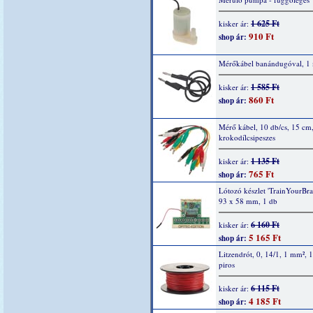
1 625 Ft
kisker ár:
910 Ft
shop ár:
Mérőkábel banándugóval, 1 
1 585 Ft
kisker ár:
860 Ft
shop ár:
Mérő kábel, 10 db/cs, 15 cm
krokodílcsipeszes
1 135 Ft
kisker ár:
765 Ft
shop ár:
Lótozó készlet 'TrainYourBrai
93 x 58 mm, 1 db
6 160 Ft
kisker ár:
5 165 Ft
shop ár:
Litzendrót, 0, 14/1, 1 mm², 
piros
6 115 Ft
kisker ár:
4 185 Ft
shop ár: