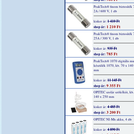
PeakTech® finom biztosíték 
2A / 600 V, 1 db
1 410 Ft
kisker ár:
1 210 Ft
shop ár:
PeakTech® finom biztosíték 
25A / 300 V, 1 db
935 Ft
kisker ár:
785 Ft
shop ár:
PeakTech® 1070 digitális mu
készülék 1070, kb. 70 x 140
mm
11 145 Ft
kisker ár:
9 355 Ft
shop ár:
OPITEC szolár szökőkút, kb.
140 x 250 mm
4 485 Ft
kisker ár:
3 200 Ft
shop ár:
OPITEC NI-Mh akku, 4 db
4 890 Ft
kisker ár: