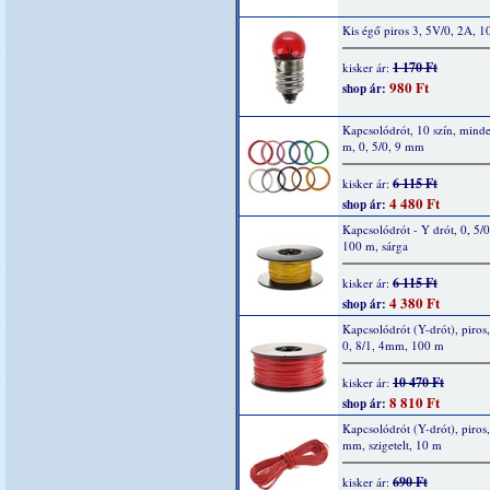
Kis égő piros 3, 5V/0, 2A, 1
1 170 Ft
kisker ár:
980 Ft
shop ár:
Kapcsolódrót, 10 szín, mind
m, 0, 5/0, 9 mm
6 115 Ft
kisker ár:
4 480 Ft
shop ár:
Kapcsolódrót - Y drót, 0, 5/
100 m, sárga
6 115 Ft
kisker ár:
4 380 Ft
shop ár:
Kapcsolódrót (Y-drót), piros,
0, 8/1, 4mm, 100 m
10 470 Ft
kisker ár:
8 810 Ft
shop ár:
Kapcsolódrót (Y-drót), piros,
mm, szigetelt, 10 m
690 Ft
kisker ár: