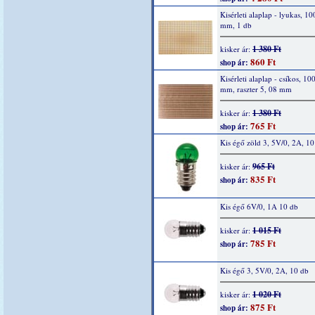
Kisérleti alaplap - lyukas, 1
mm, 1 db
1 380 Ft
kisker ár:
860 Ft
shop ár:
Kisérleti alaplap - csíkos, 10
mm, raszter 5, 08 mm
1 380 Ft
kisker ár:
765 Ft
shop ár:
Kis égő zöld 3, 5V/0, 2A, 10
965 Ft
kisker ár:
835 Ft
shop ár:
Kis égő 6V/0, 1A 10 db
1 015 Ft
kisker ár:
785 Ft
shop ár:
Kis égő 3, 5V/0, 2A, 10 db
1 020 Ft
kisker ár:
875 Ft
shop ár: