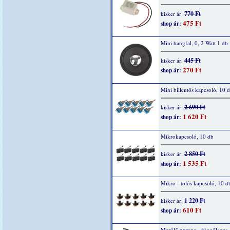
770 Ft
kisker ár:
475 Ft
shop ár:
Mini hangfal, 0, 2 Watt 1 db
445 Ft
kisker ár:
270 Ft
shop ár:
Mini billentős kapcsoló, 10 
2 690 Ft
kisker ár:
1 620 Ft
shop ár:
Mikrokapcsoló, 10 db
2 850 Ft
kisker ár:
1 535 Ft
shop ár:
Mikro - tolós kapcsoló, 10 d
1 220 Ft
kisker ár:
610 Ft
shop ár:
Merülő pumpa - függőleges