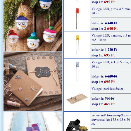
695 Ft
shop ár:
Villogó LED, piros, ø 5 mm
50 db
4 440 Ft
kisker ár:
2 640 Ft
shop ár:
Villogó LED, narancs, ø 5 
mA, 10 db
1 220 Ft
kisker ár:
695 Ft
shop ár:
Villogó LED, kék, ø 5 mm, 
10 db
1 220 Ft
kisker ár:
695 Ft
shop ár:
Villogó, barkácskészlet
730 Ft
kisker ár:
465 Ft
shop ár:
velleman® forrasztópáka tartó
szivaccsal, kb 175 x 95 x 7
db