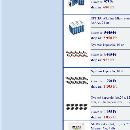
975 Ft
kisker ár:
680 Ft
shop ár:
OPITEC Alkaline Micro elem
(AAA), 24 db
3 515 Ft
kisker ár:
2 950 Ft
shop ár:
Nyomós kapcsoló, 10 db
1 505 Ft
kisker ár:
955 Ft
shop ár:
Nyomós kapcsoló, 10 db
1 790 Ft
kisker ár:
1 105 Ft
shop ár:
Nyomó kapcsoló, kb.29 x 12
mm, ki - be kapcsolóval, 10
1 955 Ft
kisker ár:
1 055 Ft
shop ár:
NI-Mh akku (AA), 1, 2 V/2
Mignon AA, 4 db