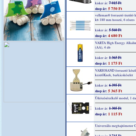
7 015 Ft
kisker ár:
5 750 Ft
shop ár:
velleman® forrasztó tisztító k
kb 180 mm hosszú, 6 részes
5 560 Ft
kisker ár:
4 680 Ft
shop ár:
VARTA High Energy Alkaline
(AA), 4 db
1 365 Ft
kisker ár:
1 175 Ft
shop ár:
VARIOSAND forrasztó készl
kezdőKnek, barkácskészlet
6 395 Ft
kisker ár:
5 365 Ft
shop ár:
Ütközésérzékelő modul, 1 da
1 305 Ft
kisker ár:
1 115 Ft
shop ár:
Univerzális meghajtómotor 
3 715 Ft
kisker ár: