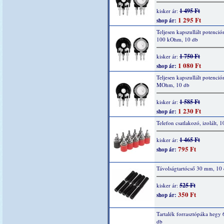
1 495 Ft
kisker ár:
1 295 Ft
shop ár:
Teljesen kapszullált potenció
100 kOhm, 10 db
1 750 Ft
kisker ár:
1 080 Ft
shop ár:
Teljesen kapszullált potenció
MOhm, 10 db
1 585 Ft
kisker ár:
1 230 Ft
shop ár:
Telefon csatlakozó, izolált, 1
1 465 Ft
kisker ár:
795 Ft
shop ár:
Távolságtartócső 30 mm, 10
525 Ft
kisker ár:
350 Ft
shop ár:
Tartalék forrasztópáka hegy 
db