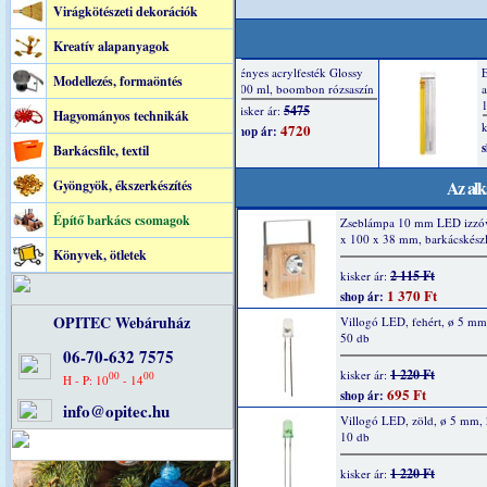
Virágkötészeti dekorációk
Kreatív alapanyagok
Modellezés, formaöntés
Hagyományos technikák
Barkácsfilc, textil
Az alk
Gyöngyök, ékszerkészítés
Építő barkács csomagok
Zseblámpa 10 mm LED izzóv
x 100 x 38 mm, barkácskészl
Könyvek, ötletek
2 115 Ft
kisker ár:
1 370 Ft
shop ár:
OPITEC Webáruház
Villogó LED, fehért, ø 5 m
50 db
06-70-632 7575
1 220 Ft
kisker ár:
00
00
H - P: 10
- 14
695 Ft
shop ár:
info@opitec.hu
Villogó LED, zöld, ø 5 mm,
10 db
1 220 Ft
kisker ár: