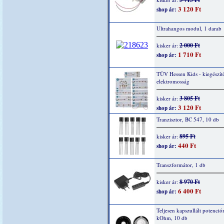
3 120 Ft
shop ár:
Ultrahangos modul, 1 darab
2 000 Ft
kisker ár:
1 710 Ft
shop ár:
TÜV Hessen Kids - kiegészítő
elektromosság
3 805 Ft
kisker ár:
3 120 Ft
shop ár:
Tranzisztor, BC 547, 10 db
895 Ft
kisker ár:
440 Ft
shop ár:
Transzformátor, 1 db
8 970 Ft
kisker ár:
6 400 Ft
shop ár:
Teljesen kapszullált potenció
kOhm, 10 db