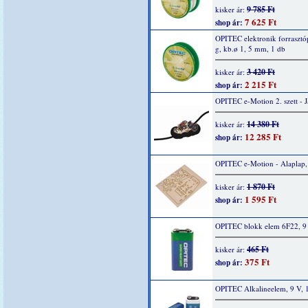
9 785 Ft
kisker ár:
7 625 Ft
shop ár:
OPITEC elektronik forrasztó
g, kb.ø 1, 5 mm, 1 db
3 420 Ft
kisker ár:
2 215 Ft
shop ár:
OPITEC e-Motion 2. szett - 
14 380 Ft
kisker ár:
12 285 Ft
shop ár:
OPITEC e-Motion - Alaplap,
1 870 Ft
kisker ár:
1 595 Ft
shop ár:
OPITEC blokk elem 6F22, 9 
465 Ft
kisker ár:
375 Ft
shop ár:
OPITEC Alkalineelem, 9 V, 