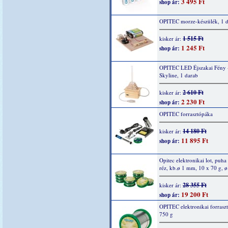
3 495 Ft
shop ár:
OPITEC morze-készülék, 1 
1 515 Ft
kisker ár:
1 245 Ft
shop ár:
OPITEC LED Éjszakai Fény 
Skyline, 1 darab
2 610 Ft
kisker ár:
2 230 Ft
shop ár:
OPITEC forrasztópáka
14 180 Ft
kisker ár:
11 895 Ft
shop ár:
Opitec elektronikai lot, puha
réz, kb.ø 1 mm, 10 x 70 g, 
28 355 Ft
kisker ár:
19 200 Ft
shop ár:
OPITEC elektronikai forrasz
750 g