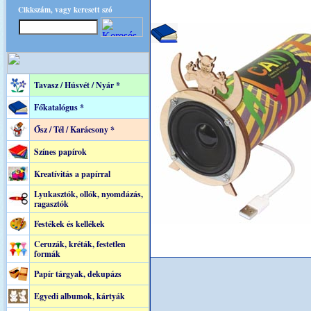
Cikkszám, vagy keresett szó
Tavasz / Húsvét / Nyár *
Főkatalógus *
Ősz / Tél / Karácsony *
Színes papírok
Kreatívitás a papírral
Lyukasztók, ollók, nyomdázás,
ragasztók
Festékek és kellékek
Ceruzák, kréták, festetlen
formák
Papír tárgyak, dekupázs
Egyedi albumok, kártyák