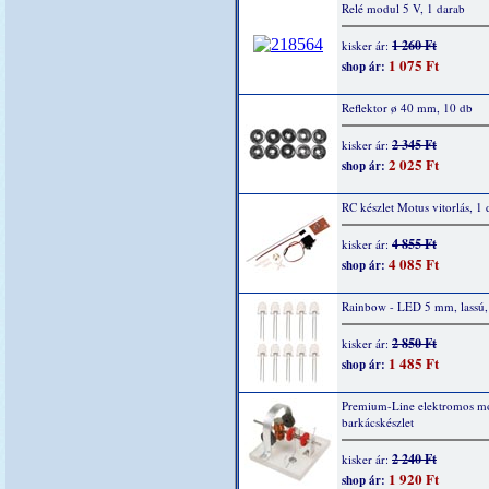
Relé modul 5 V, 1 darab
1 260 Ft
kisker ár:
1 075 Ft
shop ár:
Reflektor ø 40 mm, 10 db
2 345 Ft
kisker ár:
2 025 Ft
shop ár:
RC készlet Motus vitorlás, 1 
4 855 Ft
kisker ár:
4 085 Ft
shop ár:
Rainbow - LED 5 mm, lassú,
2 850 Ft
kisker ár:
1 485 Ft
shop ár:
Premium-Line elektromos mo
barkácskészlet
2 240 Ft
kisker ár:
1 920 Ft
shop ár: