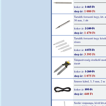
1 465 Ft
kisker ár:
1 080 Ft
shop ár:
Tartalék forrasztó hegy, kb. ø
30 mm, 1 db
2 240 Ft
kisker ár:
1 470 Ft
shop ár:
Tartalék forrasztó hegy készle
részes
4 075 Ft
kisker ár:
3 395 Ft
shop ár:
Talajnedvesség-érzékelő mod
darab
1 260 Ft
kisker ár:
1 075 Ft
shop ár:
Sztereo kábel, 3, 5 mm, 2 m
895 Ft
kisker ár:
440 Ft
shop ár:
Szolár vizipumpa, kívül kb.ø