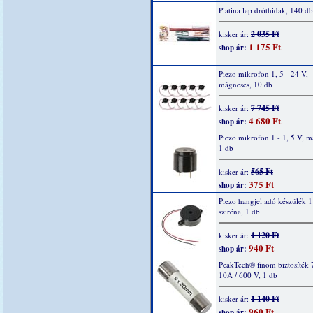
Platina lap dróthidak, 140 db
2 035 Ft
kisker ár:
1 175 Ft
shop ár:
Piezo mikrofon 1, 5 - 24 V,
mágneses, 10 db
7 745 Ft
kisker ár:
4 680 Ft
shop ár:
Piezo mikrofon 1 - 1, 5 V, m
1 db
565 Ft
kisker ár:
375 Ft
shop ár:
Piezo hangjel adó készülék 1
sziréna, 1 db
1 120 Ft
kisker ár:
940 Ft
shop ár:
PeakTech® finom biztosíték 
10A / 600 V, 1 db
1 140 Ft
kisker ár:
960 Ft
shop ár: