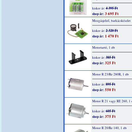
4 395 Ft
kisker ár:
3 695 Ft
shop ár:
Mozgásjelző, barkácskészlet
2 320 Ft
kisker ár:
1 470 Ft
shop ár:
Motortartó, 1 db
385 Ft
kisker ár:
325 Ft
shop ár:
Motor R 23/Re 280R, 1 db
895 Ft
kisker ár:
550 Ft
shop ár:
Motor R 21 vagy RE 260, 1 
605 Ft
kisker ár:
375 Ft
shop ár:
Motor R 20/Re 140, 1 db