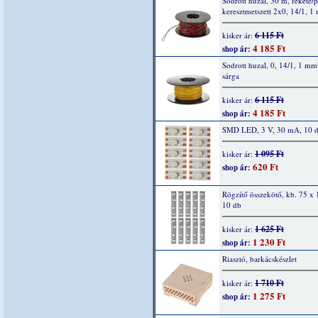
Sodrott huzal, 50 m, fekete/p
keresztmetszett 2x0, 14/1, 1
6 115 Ft
kisker ár:
4 185 Ft
shop ár:
Sodrott huzal, 0, 14/1, 1 mm
sárga
6 115 Ft
kisker ár:
4 185 Ft
shop ár:
SMD LED, 3 V, 30 mA, 10 
1 095 Ft
kisker ár:
620 Ft
shop ár:
Rögzítő összekötő, kb. 75 x
10 db
1 625 Ft
kisker ár:
1 230 Ft
shop ár:
Riasztó, barkácskészlet
1 710 Ft
kisker ár:
1 275 Ft
shop ár: