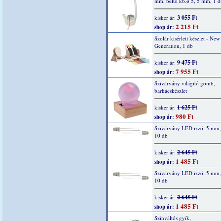
mm, belül kb.ø 5, 5 mm, 1 d
3 055 Ft
kisker ár:
2 215 Ft
shop ár:
Szolár kisérleti készlet - New
Generation, 1 db
9 475 Ft
kisker ár:
7 955 Ft
shop ár:
Szívárvány világító gömb,
barkácskészlet
1 625 Ft
kisker ár:
980 Ft
shop ár:
Szívárvány LED izzó, 5 mm, 
10 db
2 645 Ft
kisker ár:
1 485 Ft
shop ár:
Szívárvány LED izzó, 5 mm,
10 db
2 645 Ft
kisker ár:
1 485 Ft
shop ár:
Színváltós gyík,