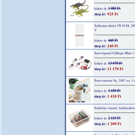
1 085 Ft
kisker ár:
925 Ft
shop ár:
Szilícium dióda 1N 4148, 2
V
445 Ft
kisker ár:
240 Ft
shop ár:
Szervópanel Calliope Mini v
13 070 Ft
kisker ár:
11 170 Ft
shop ár:
Szervomotor 9g, 180°-os, 1 
1 650 Ft
kisker ár:
1 410 Ft
shop ár:
Szekrény riasztó, barkácskész
2 115 Ft
kisker ár:
1 200 Ft
shop ár: