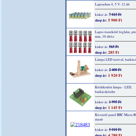
Laposelem 4, 5 V. 12 db
7 015 Ft
kisker ár:
5 900 Ft
shop ár:
Lapos összekötő foglalat, piro
mm, 10 db/cs
565 Ft
kisker ár:
285 Ft
shop ár:
Lámpa LED izzóval, barkácsk
2 400 Ft
kisker ár:
1 920 Ft
shop ár:
Közlekedési lámpa - LED,
barkácskészlet
1 995 Ft
kisker ár:
1 145 Ft
shop ár:
Kivezető panel BBC Micro:Bi
darab
5 010 Ft
kisker ár:
4 280 Ft
shop ár: