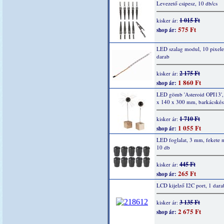
Levezető csipesz, 10 db/cs
1 015 Ft
kisker ár:
575 Ft
shop ár:
LED szalag modul, 10 pixel
darab
2 175 Ft
kisker ár:
1 860 Ft
shop ár:
LED gömb 'Asteroid OPI13',
x 140 x 300 mm, barkácskész
1 710 Ft
kisker ár:
1 055 Ft
shop ár:
LED foglalat, 3 mm, fekete
10 db
445 Ft
kisker ár:
265 Ft
shop ár:
LCD kijelző I2C port, 1 dara
3 135 Ft
kisker ár:
2 675 Ft
shop ár: