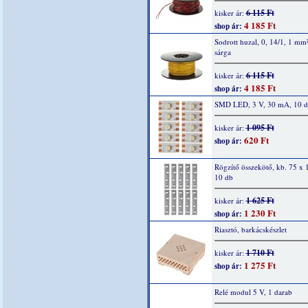
6 115 Ft
kisker ár:
4 185 Ft
shop ár:
Sodrott huzal, 0, 14/1, 1 mm
sárga
6 115 Ft
kisker ár:
4 185 Ft
shop ár:
SMD LED, 3 V, 30 mA, 10 
1 095 Ft
kisker ár:
620 Ft
shop ár:
Rögzítő összekötő, kb. 75 x
10 db
1 625 Ft
kisker ár:
1 230 Ft
shop ár:
Riasztó, barkácskészlet
1 710 Ft
kisker ár:
1 275 Ft
shop ár:
Relé modul 5 V, 1 darab