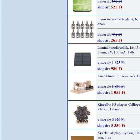
645 Ft
kisker ár:
525 Ft
shop ár:
Lapos összekötő foglalat, 6,
db/cs
445 Ft
kisker ár:
265 Ft
shop ár:
Laminált szolárcellák, kb.45 
5 mm, 2V, 100 mA, 1 db
1 625 Ft
kisker ár:
980 Ft
shop ár:
Kontaktmotor, barkácskészle
1 830 Ft
kisker ár:
1 055 Ft
shop ár:
KittenBot IO adapter Calliop
v3-hoz, 1 darab
3 920 Ft
kisker ár:
3 350 Ft
shop ár:
Kisérleti alaplap - lyukas, 10
mm, 1 db