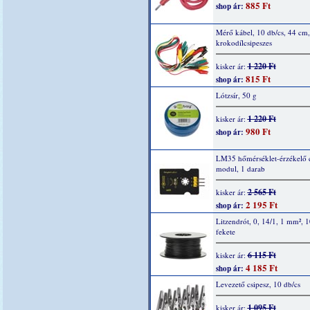
885 Ft
shop ár:
Mérő kábel, 10 db/cs, 44 cm,
krokodílcsipeszes
1 220 Ft
kisker ár:
815 Ft
shop ár:
Lótzsír, 50 g
1 220 Ft
kisker ár:
980 Ft
shop ár:
LM35 hőmérséklet-érzékelő 
modul, 1 darab
2 565 Ft
kisker ár:
2 195 Ft
shop ár:
Litzendrót, 0, 14/1, 1 mm², 
fekete
6 115 Ft
kisker ár:
4 185 Ft
shop ár:
Levezető csipesz, 10 db/cs
1 095 Ft
kisker ár: