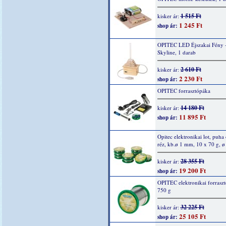
1 515 Ft
kisker ár:
1 245 Ft
shop ár:
OPITEC LED Éjszakai Fény 
Skyline, 1 darab
2 610 Ft
kisker ár:
2 230 Ft
shop ár:
OPITEC forrasztópáka
14 180 Ft
kisker ár:
11 895 Ft
shop ár:
Opitec elektronikai lot, puha 
réz, kb.ø 1 mm, 10 x 70 g, 
28 355 Ft
kisker ár:
19 200 Ft
shop ár:
OPITEC elektronikai forraszt
750 g
32 225 Ft
kisker ár:
25 105 Ft
shop ár: