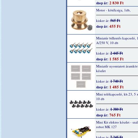
2 830 Ft
shop ár:
Motor - kötélcsiga, 1db,
565 Ft
kisker ár:
455 Ft
shop ár:
Miniatúr billentős kapcsoló,
A/250 V, 10 db
2 445 Ft
kisker ár:
1 585 Ft
shop ár:
Miniatűr nyomtatott áramkör
készlet
1 740 Ft
kisker ár:
1 485 Ft
shop ár:
Mini tolókapcsoló, kb.23, 5
10 db
1 380 Ft
kisker ár:
765 Ft
shop ár:
Mini Kit elektro készlet - sza
robot MK 127
7 245 Ft
kisker ár: