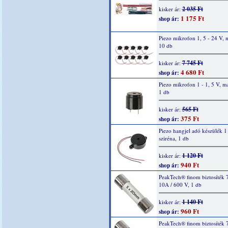
2 035 Ft
kisker ár:
1 175 Ft
shop ár:
Piezo mikrofon 1, 5 - 24 V, 
10 db
7 745 Ft
kisker ár:
4 680 Ft
shop ár:
Piezo mikrofon 1 - 1, 5 V, m
1 db
565 Ft
kisker ár:
375 Ft
shop ár:
Piezo hangjel adó készülék 1 
sziréna, 1 db
1 120 Ft
kisker ár:
940 Ft
shop ár:
PeakTech® finom biztosíték 
10A / 600 V, 1 db
1 140 Ft
kisker ár:
960 Ft
shop ár:
PeakTech® finom biztosíték 