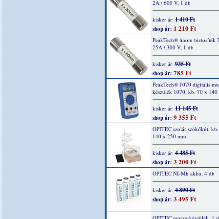
2A / 600 V, 1 db
1 410 Ft
kisker ár:
1 210 Ft
shop ár:
PeakTech® finom biztosíték 
25A / 300 V, 1 db
935 Ft
kisker ár:
785 Ft
shop ár:
PeakTech® 1070 digitális mu
készülék 1070, kb. 70 x 14
11 145 Ft
kisker ár:
9 355 Ft
shop ár:
OPITEC szolár szökőkút, kb.
140 x 250 mm
4 485 Ft
kisker ár:
3 200 Ft
shop ár:
OPITEC NI-Mh akku, 4 db
4 890 Ft
kisker ár:
3 495 Ft
shop ár:
OPITEC morze-készülék, 1 