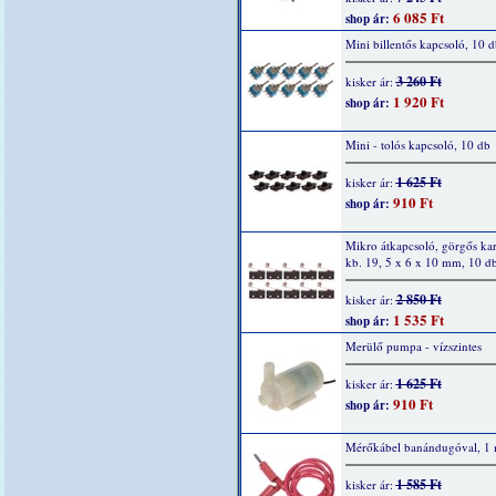
6 085 Ft
shop ár:
Mini billentős kapcsoló, 10 d
3 260 Ft
kisker ár:
1 920 Ft
shop ár:
Mini - tolós kapcsoló, 10 db
1 625 Ft
kisker ár:
910 Ft
shop ár:
Mikro átkapcsoló, görgős ka
kb. 19, 5 x 6 x 10 mm, 10 d
2 850 Ft
kisker ár:
1 535 Ft
shop ár:
Merülő pumpa - vízszintes
1 625 Ft
kisker ár:
910 Ft
shop ár:
Mérőkábel banándugóval, 1 
1 585 Ft
kisker ár: