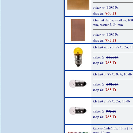
1 380 Ft
kisker ár:
860 Ft
shop ár:
Kisérleti alaplap - csíkos, 10
mm, raszter 2, 54 mm
1 380 Ft
kisker ár:
795 Ft
shop ár:
Kis égő sárga 3, 5V/0, 2A, 1
1 135 Ft
kisker ár:
785 Ft
shop ár:
Kis égő 3, 8V/0, 07A, 10 db
1 015 Ft
kisker ár:
785 Ft
shop ár:
Kis égő 2, 5V/0, 2A, 10 db
975 Ft
kisker ár:
785 Ft
shop ár:
Kapcsolózsinórok, 10 m (1 x
mm), 10 szín