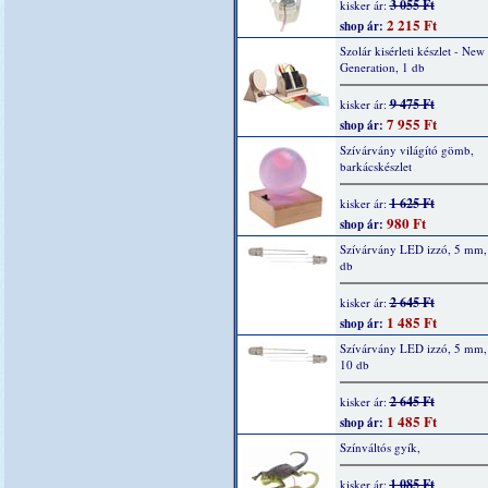
3 055 Ft
kisker ár:
2 215 Ft
shop ár:
Szolár kisérleti készlet - New
Generation, 1 db
9 475 Ft
kisker ár:
7 955 Ft
shop ár:
Szívárvány világító gömb,
barkácskészlet
1 625 Ft
kisker ár:
980 Ft
shop ár:
Szívárvány LED izzó, 5 mm, 
db
2 645 Ft
kisker ár:
1 485 Ft
shop ár:
Szívárvány LED izzó, 5 mm,
10 db
2 645 Ft
kisker ár:
1 485 Ft
shop ár:
Színváltós gyík,
1 085 Ft
kisker ár: