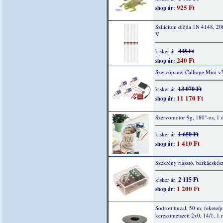
925 Ft
shop ár:
Szilícium dióda 1N 4148, 2
V
445 Ft
kisker ár:
240 Ft
shop ár:
Szervópanel Calliope Mini v
13 070 Ft
kisker ár:
11 170 Ft
shop ár:
Szervomotor 9g, 180°-os, 1 
1 650 Ft
kisker ár:
1 410 Ft
shop ár:
Szekrény riasztó, barkácskész
2 115 Ft
kisker ár:
1 200 Ft
shop ár:
Sodrott huzal, 50 m, fekete/p
keresztmetszett 2x0, 14/1, 1