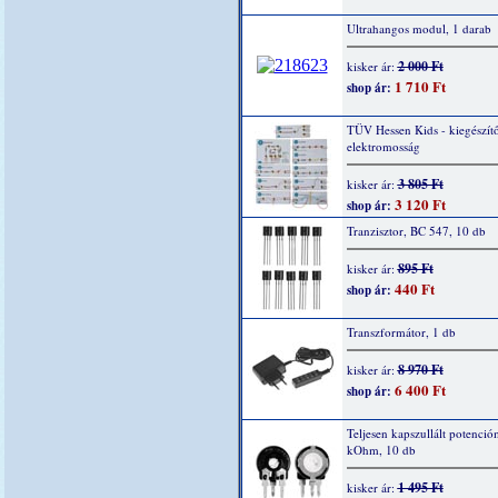
Ultrahangos modul, 1 darab
2 000 Ft
kisker ár:
1 710 Ft
shop ár:
TÜV Hessen Kids - kiegészítő
elektromosság
3 805 Ft
kisker ár:
3 120 Ft
shop ár:
Tranzisztor, BC 547, 10 db
895 Ft
kisker ár:
440 Ft
shop ár:
Transzformátor, 1 db
8 970 Ft
kisker ár:
6 400 Ft
shop ár:
Teljesen kapszullált potenció
kOhm, 10 db
1 495 Ft
kisker ár: