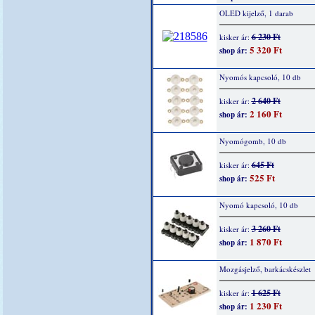
OLED kijelző, 1 darab
6 230 Ft
kisker ár:
5 320 Ft
shop ár:
Nyomós kapcsoló, 10 db
2 640 Ft
kisker ár:
2 160 Ft
shop ár:
Nyomógomb, 10 db
645 Ft
kisker ár:
525 Ft
shop ár:
Nyomó kapcsoló, 10 db
3 260 Ft
kisker ár:
1 870 Ft
shop ár:
Mozgásjelző, barkácskészlet
1 625 Ft
kisker ár:
1 230 Ft
shop ár: