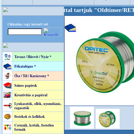
ldalunkat akarattal tartjuk "Oldtimer/RETRO"
Cikkszám, vagy keresett szó
Tavasz / Húsvét / Nyár *
Főkatalógus *
Ősz / Tél / Karácsony *
Színes papírok
Kreatívitás a papírral
Lyukasztók, ollók, nyomdázás,
ragasztók
Festékek és kellékek
Ceruzák, kréták, festetlen
formák