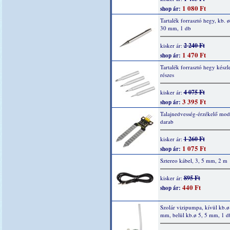
1 080 Ft
shop ár:
Tartalék forrasztó hegy, kb. ø
30 mm, 1 db
2 240 Ft
kisker ár:
1 470 Ft
shop ár:
Tartalék forrasztó hegy készle
részes
4 075 Ft
kisker ár:
3 395 Ft
shop ár:
Talajnedvesség-érzékelő mod
darab
1 260 Ft
kisker ár:
1 075 Ft
shop ár:
Sztereo kábel, 3, 5 mm, 2 m
895 Ft
kisker ár:
440 Ft
shop ár:
Szolár vizipumpa, kívül kb.ø
mm, belül kb.ø 5, 5 mm, 1 d