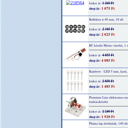
1 260 Ft
kisker ár:
1 075 Ft
shop ár:
Reflektor ø 40 mm, 10 db
2 345 Ft
kisker ár:
2 025 Ft
shop ár:
RC készlet Motus vitorlás, 1 
4 855 Ft
kisker ár:
4 085 Ft
shop ár:
Rainbow - LED 5 mm, lassú,
2 850 Ft
kisker ár:
1 485 Ft
shop ár:
Premium-Line elektromos mo
barkácskészlet
2 240 Ft
kisker ár:
1 920 Ft
shop ár:
Platina lap dróthidak, 140 db