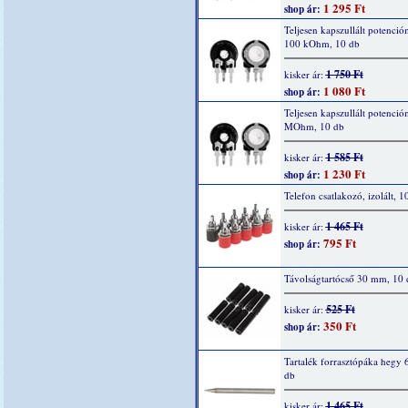
1 295 Ft
shop ár:
Teljesen kapszullált potenció
100 kOhm, 10 db
1 750 Ft
kisker ár:
1 080 Ft
shop ár:
Teljesen kapszullált potenció
MOhm, 10 db
1 585 Ft
kisker ár:
1 230 Ft
shop ár:
Telefon csatlakozó, izolált, 1
1 465 Ft
kisker ár:
795 Ft
shop ár:
Távolságtartócső 30 mm, 10 
525 Ft
kisker ár:
350 Ft
shop ár:
Tartalék forrasztópáka hegy 
db
1 465 Ft
kisker ár: