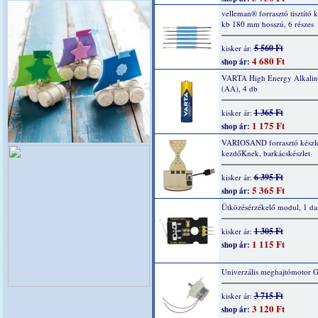
velleman® forrasztó tisztító k
kb 180 mm hosszú, 6 részes
5 560 Ft
kisker ár:
4 680 Ft
shop ár:
VARTA High Energy Alkaline
(AA), 4 db
1 365 Ft
kisker ár:
1 175 Ft
shop ár:
VARIOSAND forrasztó készl
kezdőKnek, barkácskészlet
6 395 Ft
kisker ár:
5 365 Ft
shop ár:
Ütközésérzékelő modul, 1 da
1 305 Ft
kisker ár:
1 115 Ft
shop ár:
Univerzális meghajtómotor 
3 715 Ft
kisker ár:
3 120 Ft
shop ár: