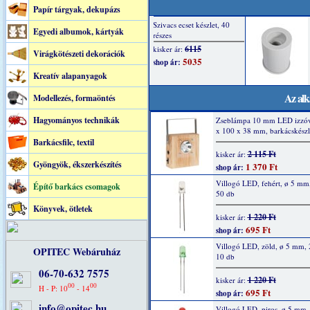
Papír tárgyak, dekupázs
Egyedi albumok, kártyák
Virágkötészeti dekorációk
Kreatív alapanyagok
Az alk
Modellezés, formaöntés
Hagyományos technikák
Zseblámpa 10 mm LED izzóv
x 100 x 38 mm, barkácskészl
Barkácsfilc, textil
2 115 Ft
kisker ár:
Gyöngyök, ékszerkészítés
1 370 Ft
shop ár:
Villogó LED, fehért, ø 5 mm
Építő barkács csomagok
50 db
Könyvek, ötletek
1 220 Ft
kisker ár:
695 Ft
shop ár:
Villogó LED, zöld, ø 5 mm,
OPITEC Webáruház
10 db
06-70-632 7575
1 220 Ft
kisker ár:
00
00
H - P: 10
- 14
695 Ft
shop ár:
info@opitec.hu
Villogó LED, piros, ø 5 mm