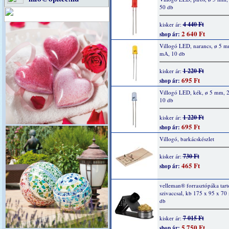
50 db
4 440 Ft
kisker ár:
2 640 Ft
shop ár:
Villogó LED, narancs, ø 5 m
mA, 10 db
1 220 Ft
kisker ár:
695 Ft
shop ár:
Villogó LED, kék, ø 5 mm, 
10 db
1 220 Ft
kisker ár:
695 Ft
shop ár:
Villogó, barkácskészlet
730 Ft
kisker ár:
465 Ft
shop ár:
velleman® forrasztópáka tartó
szivaccsal, kb 175 x 95 x 70
db
7 015 Ft
kisker ár:
5 750 Ft
shop ár: