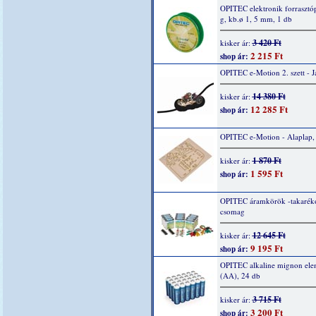
OPITEC elektronik forrasztó
g, kb.ø 1, 5 mm, 1 db
3 420 Ft
kisker ár:
2 215 Ft
shop ár:
OPITEC e-Motion 2. szett - 
14 380 Ft
kisker ár:
12 285 Ft
shop ár:
OPITEC e-Motion - Alaplap,
1 870 Ft
kisker ár:
1 595 Ft
shop ár:
OPITEC áramkörök -takarék
csomag
12 645 Ft
kisker ár:
9 195 Ft
shop ár:
OPITEC alkaline mignon ele
(AA), 24 db
3 715 Ft
kisker ár:
3 200 Ft
shop ár: