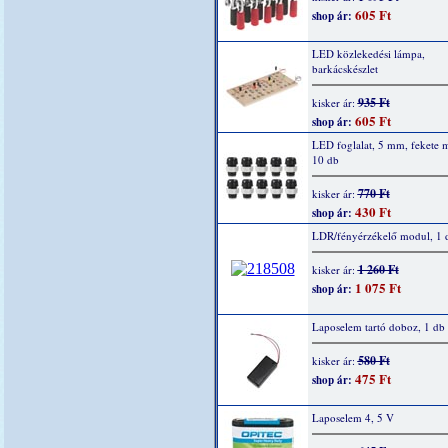
605 Ft
shop ár:
LED közlekedési lámpa,
barkácskészlet
935 Ft
kisker ár:
605 Ft
shop ár:
LED foglalat, 5 mm, fekete 
10 db
770 Ft
kisker ár:
430 Ft
shop ár:
LDR/fényérzékelő modul, 1 
1 260 Ft
kisker ár:
1 075 Ft
shop ár:
Laposelem tartó doboz, 1 db
580 Ft
kisker ár:
475 Ft
shop ár:
Laposelem 4, 5 V