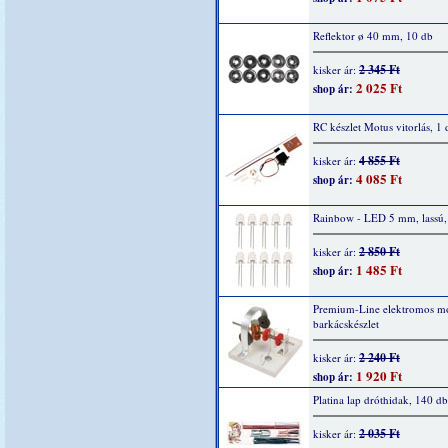
Reflektor ø 40 mm, 10 db
2 345 Ft
kisker ár:
2 025 Ft
shop ár:
RC készlet Motus vitorlás, 1 
4 855 Ft
kisker ár:
4 085 Ft
shop ár:
Rainbow - LED 5 mm, lassú,
2 850 Ft
kisker ár:
1 485 Ft
shop ár:
Premium-Line elektromos mo
barkácskészlet
2 240 Ft
kisker ár:
1 920 Ft
shop ár:
Platina lap dróthidak, 140 db
2 035 Ft
kisker ár: