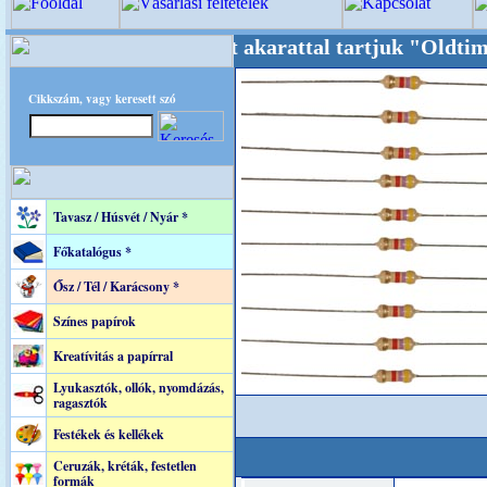
++++ Oldalunkat akarattal tartjuk "Oldtimer/
Cikkszám, vagy keresett szó
Tavasz / Húsvét / Nyár *
Főkatalógus *
Ősz / Tél / Karácsony *
Színes papírok
Kreatívitás a papírral
Lyukasztók, ollók, nyomdázás,
ragasztók
Festékek és kellékek
Ceruzák, kréták, festetlen
formák