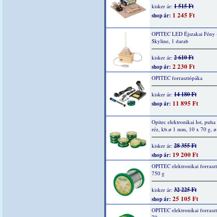
1 515 Ft
kisker ár:
1 245 Ft
shop ár:
OPITEC LED Éjszakai Fény 
Skyline, 1 darab
2 610 Ft
kisker ár:
2 230 Ft
shop ár:
OPITEC forrasztópáka
14 180 Ft
kisker ár:
11 895 Ft
shop ár:
Opitec elektronikai lot, puha
réz, kb.ø 1 mm, 10 x 70 g, 
28 355 Ft
kisker ár:
19 200 Ft
shop ár:
OPITEC elektronikai forrasz
750 g
32 225 Ft
kisker ár:
25 105 Ft
shop ár:
OPITEC elektronikai forrasz