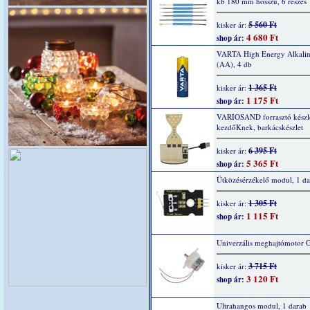
kb 180 mm hosszú, 6 részes
5 560 Ft
kisker ár:
4 680 Ft
shop ár:
VARTA High Energy Alkaline
(AA), 4 db
1 365 Ft
kisker ár:
1 175 Ft
shop ár:
VARIOSAND forrasztó készl
kezdőKnek, barkácskészlet
6 395 Ft
kisker ár:
5 365 Ft
shop ár:
Ütközésérzékelő modul, 1 da
1 305 Ft
kisker ár:
1 115 Ft
shop ár:
Univerzális meghajtómotor 
3 715 Ft
kisker ár:
3 120 Ft
shop ár:
Ultrahangos modul, 1 darab