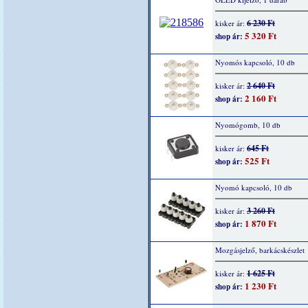
6 230 Ft
kisker ár:
5 320 Ft
shop ár:
Nyomós kapcsoló, 10 db
2 640 Ft
kisker ár:
2 160 Ft
shop ár:
Nyomógomb, 10 db
645 Ft
kisker ár:
525 Ft
shop ár:
Nyomó kapcsoló, 10 db
3 260 Ft
kisker ár:
1 870 Ft
shop ár:
Mozgásjelző, barkácskészlet
1 625 Ft
kisker ár:
1 230 Ft
shop ár: