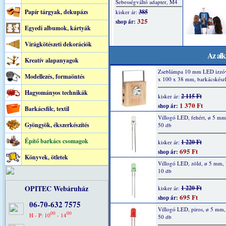
Papír tárgyak, dekupázs
Egyedi albumok, kártyák
Virágkötészeti dekorációk
Az alk
Kreatív alapanyagok
Zseblámpa 10 mm LED izzóv
Modellezés, formaöntés
x 100 x 38 mm, barkácskészl
Hagyományos technikák
2 115 Ft
kisker ár:
1 370 Ft
shop ár:
Barkácsfilc, textil
Villogó LED, fehért, ø 5 m
Gyöngyök, ékszerkészítés
50 db
Építő barkács csomagok
1 220 Ft
kisker ár:
695 Ft
shop ár:
Könyvek, ötletek
Villogó LED, zöld, ø 5 mm,
10 db
OPITEC Webáruház
1 220 Ft
kisker ár:
695 Ft
shop ár:
06-70-632 7575
Villogó LED, piros, ø 5 mm
00
00
H - P: 10
- 14
50 db