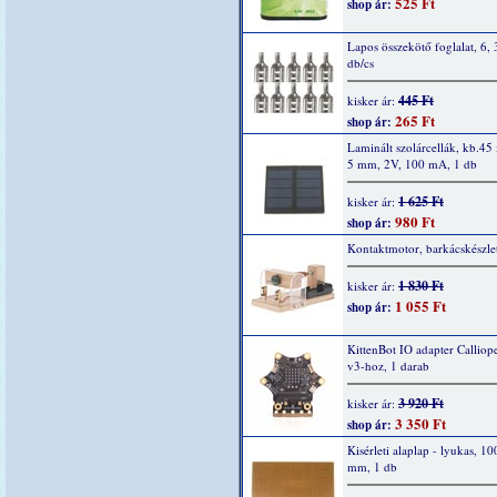
525 Ft
shop ár:
Lapos összekötő foglalat, 6,
db/cs
445 Ft
kisker ár:
265 Ft
shop ár:
Laminált szolárcellák, kb.45 
5 mm, 2V, 100 mA, 1 db
1 625 Ft
kisker ár:
980 Ft
shop ár:
Kontaktmotor, barkácskészle
1 830 Ft
kisker ár:
1 055 Ft
shop ár:
KittenBot IO adapter Calliop
v3-hoz, 1 darab
3 920 Ft
kisker ár:
3 350 Ft
shop ár:
Kisérleti alaplap - lyukas, 1
mm, 1 db