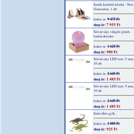
Szolár kisérleti készlet - New
Generation, 1 db
9 475 Ft
kisker ár:
7 955 Ft
shop ár:
Szívárvány világító gömb,
barkácskészlet
1 625 Ft
kisker ár:
980 Ft
shop ár:
Szívárvány LED izzó, 5 mm, 
10 db
2 645 Ft
kisker ár:
1 485 Ft
shop ár:
Szívárvány LED izzó, 5 mm,
10 db
2 645 Ft
kisker ár:
1 485 Ft
shop ár:
Színváltós gyík,
1 085 Ft
kisker ár:
925 Ft
shop ár: