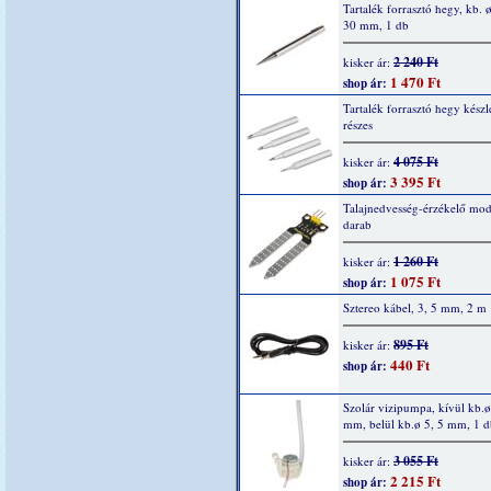
Tartalék forrasztó hegy, kb. ø
30 mm, 1 db
2 240 Ft
kisker ár:
1 470 Ft
shop ár:
Tartalék forrasztó hegy készle
részes
4 075 Ft
kisker ár:
3 395 Ft
shop ár:
Talajnedvesség-érzékelő mod
darab
1 260 Ft
kisker ár:
1 075 Ft
shop ár:
Sztereo kábel, 3, 5 mm, 2 m
895 Ft
kisker ár:
440 Ft
shop ár:
Szolár vizipumpa, kívül kb.ø
mm, belül kb.ø 5, 5 mm, 1 d
3 055 Ft
kisker ár:
2 215 Ft
shop ár: