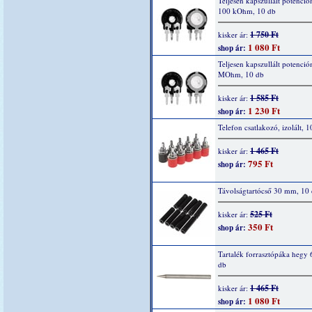
Teljesen kapszullált potenció
100 kOhm, 10 db
1 750 Ft
kisker ár:
1 080 Ft
shop ár:
Teljesen kapszullált potenció
MOhm, 10 db
1 585 Ft
kisker ár:
1 230 Ft
shop ár:
Telefon csatlakozó, izolált, 1
1 465 Ft
kisker ár:
795 Ft
shop ár:
Távolságtartócső 30 mm, 10
525 Ft
kisker ár:
350 Ft
shop ár:
Tartalék forrasztópáka hegy 
db
1 465 Ft
kisker ár:
1 080 Ft
shop ár: