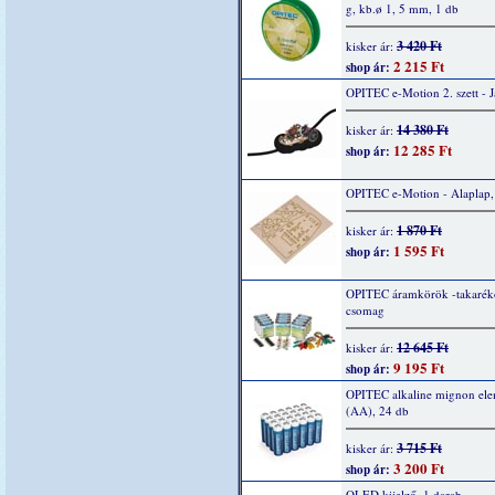
g, kb.ø 1, 5 mm, 1 db
3 420 Ft
kisker ár:
2 215 Ft
shop ár:
OPITEC e-Motion 2. szett - 
14 380 Ft
kisker ár:
12 285 Ft
shop ár:
OPITEC e-Motion - Alaplap,
1 870 Ft
kisker ár:
1 595 Ft
shop ár:
OPITEC áramkörök -takarék
csomag
12 645 Ft
kisker ár:
9 195 Ft
shop ár:
OPITEC alkaline mignon ele
(AA), 24 db
3 715 Ft
kisker ár:
3 200 Ft
shop ár:
OLED kijelző, 1 darab