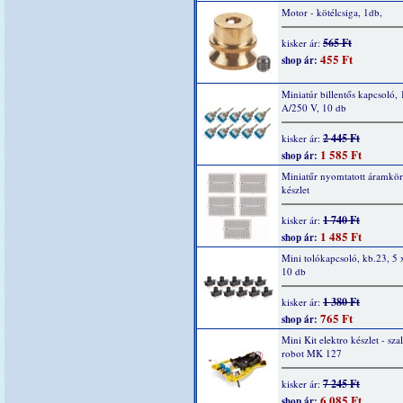
Motor - kötélcsiga, 1db,
565 Ft
kisker ár:
455 Ft
shop ár:
Miniatúr billentős kapcsoló,
A/250 V, 10 db
2 445 Ft
kisker ár:
1 585 Ft
shop ár:
Miniatűr nyomtatott áramkör
készlet
1 740 Ft
kisker ár:
1 485 Ft
shop ár:
Mini tolókapcsoló, kb.23, 5
10 db
1 380 Ft
kisker ár:
765 Ft
shop ár:
Mini Kit elektro készlet - sza
robot MK 127
7 245 Ft
kisker ár:
6 085 Ft
shop ár: