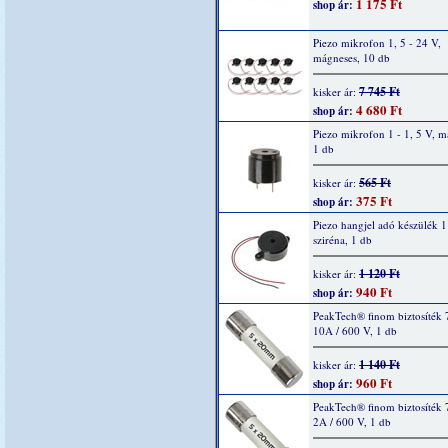
1 175 Ft
shop ár:
Piezo mikrofon 1, 5 - 24 V,
mágneses, 10 db
7 745 Ft
kisker ár:
4 680 Ft
shop ár:
Piezo mikrofon 1 - 1, 5 V, m
1 db
565 Ft
kisker ár:
375 Ft
shop ár:
Piezo hangjel adó készülék 1
sziréna, 1 db
1 120 Ft
kisker ár:
940 Ft
shop ár:
PeakTech® finom biztosíték 
10A / 600 V, 1 db
1 140 Ft
kisker ár:
960 Ft
shop ár:
PeakTech® finom biztosíték 
2A / 600 V, 1 db