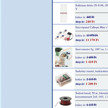
Szilícium dióda 1N 4148, 2
V
445 Ft
kisker ár:
240 Ft
shop ár:
Szervópanel Calliope Mini v
13 070 Ft
kisker ár:
11 170 Ft
shop ár:
Szervomotor 9g, 180°-os, 1 
1 650 Ft
kisker ár:
1 410 Ft
shop ár:
Szekrény riasztó, barkácskész
2 115 Ft
kisker ár:
1 200 Ft
shop ár:
Sodrott huzal, 50 m, fekete/p
keresztmetszett 2x0, 14/1, 1
6 115 Ft
kisker ár: