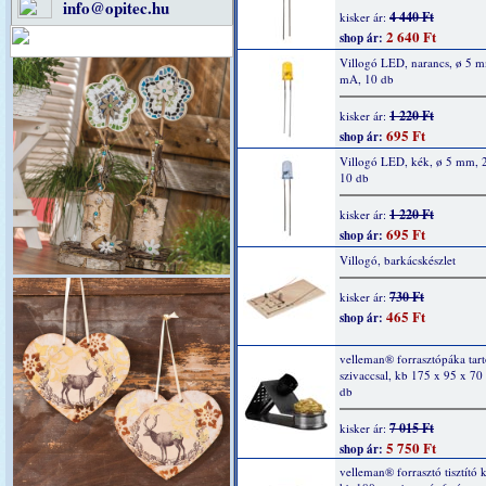
info@opitec.hu
4 440 Ft
kisker ár:
2 640 Ft
shop ár:
Villogó LED, narancs, ø 5 
mA, 10 db
1 220 Ft
kisker ár:
695 Ft
shop ár:
Villogó LED, kék, ø 5 mm, 
10 db
1 220 Ft
kisker ár:
695 Ft
shop ár:
Villogó, barkácskészlet
730 Ft
kisker ár:
465 Ft
shop ár:
velleman® forrasztópáka tartó
szivaccsal, kb 175 x 95 x 7
db
7 015 Ft
kisker ár:
5 750 Ft
shop ár:
velleman® forrasztó tisztító k