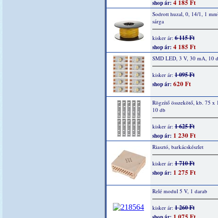
4 185 Ft
shop ár:
Sodrott huzal, 0, 14/1, 1 mm
sárga
6 115 Ft
kisker ár:
4 185 Ft
shop ár:
SMD LED, 3 V, 30 mA, 10 
1 095 Ft
kisker ár:
620 Ft
shop ár:
Rögzítő összekötő, kb. 75 x
10 db
1 625 Ft
kisker ár:
1 230 Ft
shop ár:
Riasztó, barkácskészlet
1 710 Ft
kisker ár:
1 275 Ft
shop ár:
Relé modul 5 V, 1 darab
1 260 Ft
kisker ár:
1 075 Ft
shop ár: