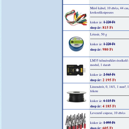
Mérő kábel, 10 db/cs, 44 cm
krokodílcsipeszes
1 220 Ft
kisker ár:
815 Ft
shop ár:
Lótzsír, 50 g
1 220 Ft
kisker ár:
980 Ft
shop ár:
LM35 hőmérséklet-érzékelő 
modul, 1 darab
2 565 Ft
kisker ár:
2 195 Ft
shop ár:
Litzendrót, 0, 14/1, 1 mm², 
fekete
6 115 Ft
kisker ár:
4 185 Ft
shop ár:
Levezető csipesz, 10 db/cs
1 095 Ft
kisker ár:
605 Ft
shop ár: