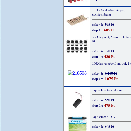
LED közlekedési lámpa,
barkácskészlet
935 Ft
kisker ár:
605 Ft
shop ár:
LED foglalat, 5 mm, fekete
10 db
770 Ft
kisker ár:
430 Ft
shop ár:
LDR/fényérzékelő modul, 1 
1 260 Ft
kisker ár:
1 075 Ft
shop ár:
Laposelem tartó doboz, 1 db
580 Ft
kisker ár:
475 Ft
shop ár:
Laposelem 4, 5 V
645 Ft
kisker ár: