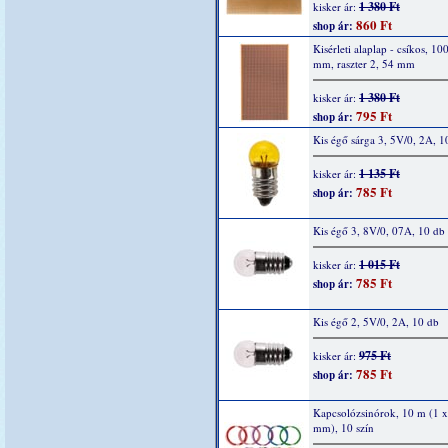
1 380 Ft
kisker ár:
860 Ft
shop ár:
Kisérleti alaplap - csíkos, 10
mm, raszter 2, 54 mm
1 380 Ft
kisker ár:
795 Ft
shop ár:
Kis égő sárga 3, 5V/0, 2A, 1
1 135 Ft
kisker ár:
785 Ft
shop ár:
Kis égő 3, 8V/0, 07A, 10 db
1 015 Ft
kisker ár:
785 Ft
shop ár:
Kis égő 2, 5V/0, 2A, 10 db
975 Ft
kisker ár:
785 Ft
shop ár:
Kapcsolózsinórok, 10 m (1 x
mm), 10 szín