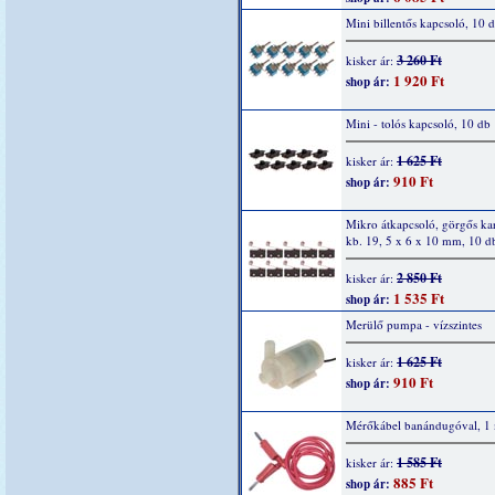
Mini billentős kapcsoló, 10 
3 260 Ft
kisker ár:
1 920 Ft
shop ár:
Mini - tolós kapcsoló, 10 db
1 625 Ft
kisker ár:
910 Ft
shop ár:
Mikro átkapcsoló, görgős ka
kb. 19, 5 x 6 x 10 mm, 10 d
2 850 Ft
kisker ár:
1 535 Ft
shop ár:
Merülő pumpa - vízszintes
1 625 Ft
kisker ár:
910 Ft
shop ár:
Mérőkábel banándugóval, 1 
1 585 Ft
kisker ár:
885 Ft
shop ár: