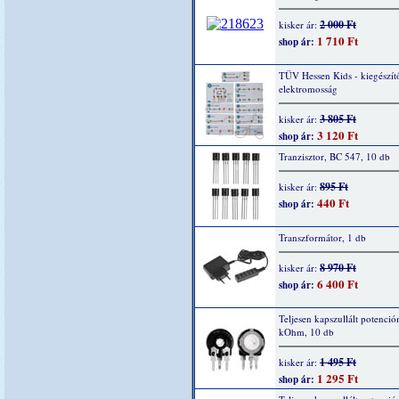
2 000 Ft
kisker ár:
1 710 Ft
shop ár:
TÜV Hessen Kids - kiegészítő
elektromosság
3 805 Ft
kisker ár:
3 120 Ft
shop ár:
Tranzisztor, BC 547, 10 db
895 Ft
kisker ár:
440 Ft
shop ár:
Transzformátor, 1 db
8 970 Ft
kisker ár:
6 400 Ft
shop ár:
Teljesen kapszullált potenció
kOhm, 10 db
1 495 Ft
kisker ár:
1 295 Ft
shop ár: