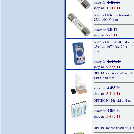
1 410 Ft
kisker ár:
1 210 Ft
shop ár:
PeakTech® finom biztosíték 
25A / 300 V, 1 db
935 Ft
kisker ár:
785 Ft
shop ár:
PeakTech® 1070 digitális mu
készülék 1070, kb. 70 x 140
mm
11 145 Ft
kisker ár:
9 355 Ft
shop ár:
OPITEC szolár szökőkút, kb.
140 x 250 mm
4 485 Ft
kisker ár:
3 200 Ft
shop ár:
OPITEC NI-Mh akku, 4 db
4 890 Ft
kisker ár:
3 495 Ft
shop ár:
OPITEC morze-készülék, 1 