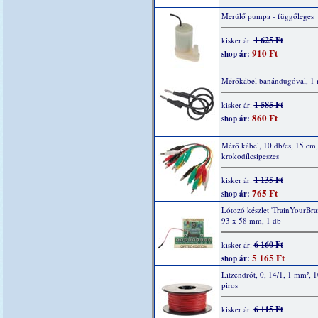
Merülő pumpa - függőleges
1 625 Ft
kisker ár:
910 Ft
shop ár:
Mérőkábel banándugóval, 1 
1 585 Ft
kisker ár:
860 Ft
shop ár:
Mérő kábel, 10 db/cs, 15 cm,
krokodílcsipeszes
1 135 Ft
kisker ár:
765 Ft
shop ár:
Lótozó készlet 'TrainYourBrai
93 x 58 mm, 1 db
6 160 Ft
kisker ár:
5 165 Ft
shop ár:
Litzendrót, 0, 14/1, 1 mm², 
piros
6 115 Ft
kisker ár: