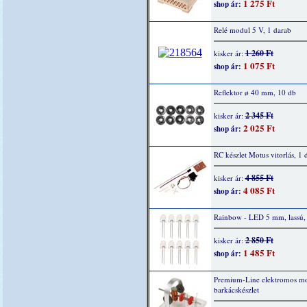
1 275 Ft
shop ár:
Relé modul 5 V, 1 darab
1 260 Ft
kisker ár:
1 075 Ft
shop ár:
Reflektor ø 40 mm, 10 db
2 345 Ft
kisker ár:
2 025 Ft
shop ár:
RC készlet Motus vitorlás, 1 
4 855 Ft
kisker ár:
4 085 Ft
shop ár:
Rainbow - LED 5 mm, lassú,
2 850 Ft
kisker ár:
1 485 Ft
shop ár:
Premium-Line elektromos mo
barkácskészlet