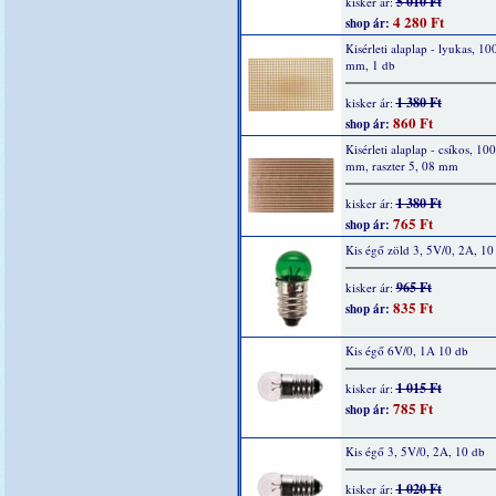
5 010 Ft
kisker ár:
4 280 Ft
shop ár:
Kisérleti alaplap - lyukas, 10
mm, 1 db
1 380 Ft
kisker ár:
860 Ft
shop ár:
Kisérleti alaplap - csíkos, 10
mm, raszter 5, 08 mm
1 380 Ft
kisker ár:
765 Ft
shop ár:
Kis égő zöld 3, 5V/0, 2A, 10
965 Ft
kisker ár:
835 Ft
shop ár:
Kis égő 6V/0, 1A 10 db
1 015 Ft
kisker ár:
785 Ft
shop ár:
Kis égő 3, 5V/0, 2A, 10 db
1 020 Ft
kisker ár: