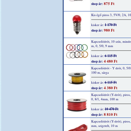
875 Ft
shop ár:
Kis égő piros 3, 5V/0, 2A, 1
1 170 Ft
kisker ár:
980 Ft
shop ár:
Kapcsolódrót, 10 szín, mind
m, 0, 5/0, 9 mm
6 115 Ft
kisker ár:
4 480 Ft
shop ár:
Kapcsolódrót - Y drót, 0, 5/0
100 m, sárga
6 115 Ft
kisker ár:
4 380 Ft
shop ár:
Kapcsolódrót (Y-drót), piros, 
0, 8/1, 4mm, 100 m
10 470 Ft
kisker ár:
8 810 Ft
shop ár:
Kapcsolódrót (Y-drót), piros, 
mm, szigetelt, 10 m