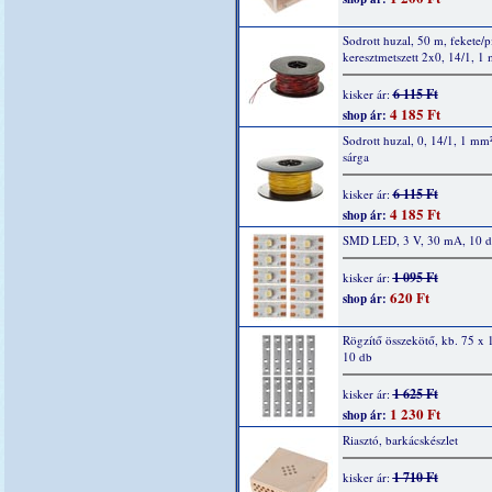
Sodrott huzal, 50 m, fekete/p
keresztmetszett 2x0, 14/1, 1
6 115 Ft
kisker ár:
4 185 Ft
shop ár:
Sodrott huzal, 0, 14/1, 1 mm
sárga
6 115 Ft
kisker ár:
4 185 Ft
shop ár:
SMD LED, 3 V, 30 mA, 10 
1 095 Ft
kisker ár:
620 Ft
shop ár:
Rögzítő összekötő, kb. 75 x
10 db
1 625 Ft
kisker ár:
1 230 Ft
shop ár:
Riasztó, barkácskészlet
1 710 Ft
kisker ár: