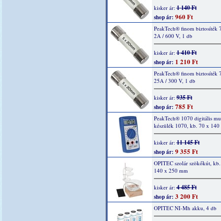
1 140 Ft
kisker ár:
960 Ft
shop ár:
PeakTech® finom biztosíték 
2A / 600 V, 1 db
1 410 Ft
kisker ár:
1 210 Ft
shop ár:
PeakTech® finom biztosíték 
25A / 300 V, 1 db
935 Ft
kisker ár:
785 Ft
shop ár:
PeakTech® 1070 digitális mu
készülék 1070, kb. 70 x 14
11 145 Ft
kisker ár:
9 355 Ft
shop ár:
OPITEC szolár szökőkút, kb.
140 x 250 mm
4 485 Ft
kisker ár:
3 200 Ft
shop ár:
OPITEC NI-Mh akku, 4 db