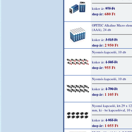
975 Ft
kisker ár:
680 Ft
shop ár:
OPITEC Alkaline Micro elem
(AAA), 24 db
3 515 Ft
kisker ár:
2 950 Ft
shop ár:
Nyomós kapcsoló, 10 db
1 505 Ft
kisker ár:
955 Ft
shop ár:
Nyomós kapcsoló, 10 db
1 790 Ft
kisker ár:
1 105 Ft
shop ár:
Nyomó kapcsoló, kb.29 x 12
mm, ki - be kapcsolóval, 10 
1 955 Ft
kisker ár:
1 055 Ft
shop ár: