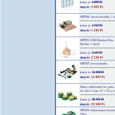
4 890 Ft
kisker ár:
3 495 Ft
shop ár:
OPITEC morze-készülék, 1 
1 515 Ft
kisker ár:
1 245 Ft
shop ár:
OPITEC LED Éjszakai Fény 
Skyline, 1 darab
2 610 Ft
kisker ár:
2 230 Ft
shop ár:
OPITEC forrasztópáka
14 180 Ft
kisker ár:
11 895 Ft
shop ár:
Opitec elektronikai lot, puha 
réz, kb.ø 1 mm, 10 x 70 g, 
28 355 Ft
kisker ár:
19 200 Ft
shop ár:
OPITEC elektronikai forraszt
750 g