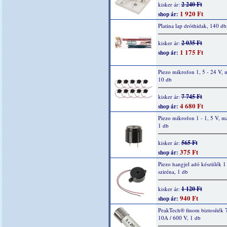
2 240 Ft
kisker ár:
1 920 Ft
shop ár:
Platina lap dróthidak, 140 db
2 035 Ft
kisker ár:
1 175 Ft
shop ár:
Piezo mikrofon 1, 5 - 24 V, 
10 db
7 745 Ft
kisker ár:
4 680 Ft
shop ár:
Piezo mikrofon 1 - 1, 5 V, m
1 db
565 Ft
kisker ár:
375 Ft
shop ár:
Piezo hangjel adó készülék 1 
sziréna, 1 db
1 120 Ft
kisker ár:
940 Ft
shop ár:
PeakTech® finom biztosíték 
10A / 600 V, 1 db