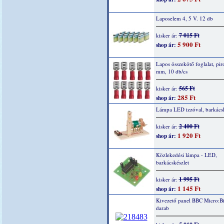
Laposelem 4, 5 V. 12 db
7 015 Ft
kisker ár:
5 900 Ft
shop ár:
Lapos összekötő foglalat, piro
mm, 10 db/cs
565 Ft
kisker ár:
285 Ft
shop ár:
Lámpa LED izzóval, barkácsk
2 400 Ft
kisker ár:
1 920 Ft
shop ár:
Közlekedési lámpa - LED,
barkácskészlet
1 995 Ft
kisker ár:
1 145 Ft
shop ár:
Kivezető panel BBC Micro:Bi
darab