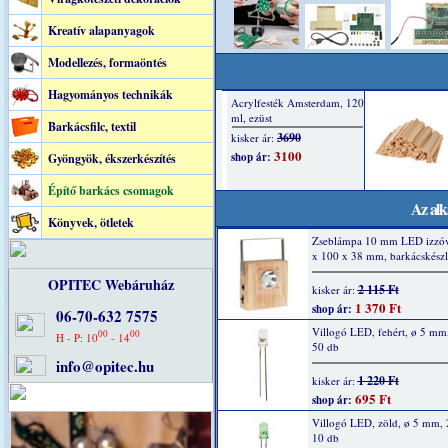
Kreatív alapanyagok
Modellezés, formaöntés
Hagyományos technikák
Barkácsfilc, textil
Gyöngyök, ékszerkészítés
Építő barkács csomagok
Az alk
Könyvek, ötletek
Zseblámpa 10 mm LED izzóv
x 100 x 38 mm, barkácskészl
OPITEC Webáruház
2 115 Ft
kisker ár:
1 370 Ft
shop ár:
06-70-632 7575
Villogó LED, fehért, ø 5 mm
00
00
H - P: 10
- 14
50 db
info@opitec.hu
1 220 Ft
kisker ár:
695 Ft
shop ár:
Villogó LED, zöld, ø 5 mm,
10 db