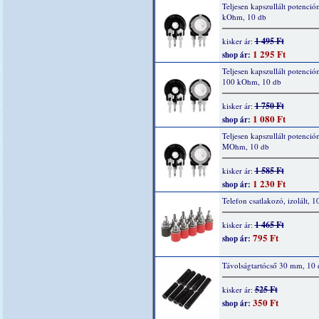
Teljesen kapszullált potenció
kOhm, 10 db
1 495 Ft
kisker ár:
1 295 Ft
shop ár:
Teljesen kapszullált potenció
100 kOhm, 10 db
1 750 Ft
kisker ár:
1 080 Ft
shop ár:
Teljesen kapszullált potenció
MOhm, 10 db
1 585 Ft
kisker ár:
1 230 Ft
shop ár:
Telefon csatlakozó, izolált, 1
1 465 Ft
kisker ár:
795 Ft
shop ár:
Távolságtartócső 30 mm, 10 
525 Ft
kisker ár:
350 Ft
shop ár: