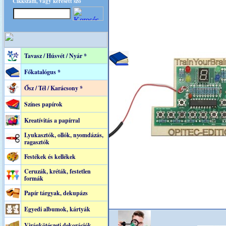
Cikkszám, vagy keresett szó
Tavasz / Húsvét / Nyár *
Főkatalógus *
Ősz / Tél / Karácsony *
Színes papírok
Kreatívitás a papírral
Lyukasztók, ollók, nyomdázás,
ragasztók
Festékek és kellékek
Ceruzák, kréták, festetlen
formák
Papír tárgyak, dekupázs
Egyedi albumok, kártyák
Virágkötészeti dekorációk