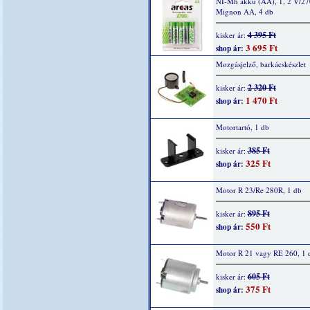
NI-Mh akku (AA), 1, 2 V/2
Mignon AA, 4 db
4 395 Ft
kisker ár:
3 695 Ft
shop ár:
Mozgásjelző, barkácskészlet
2 320 Ft
kisker ár:
1 470 Ft
shop ár:
Motortartó, 1 db
385 Ft
kisker ár:
325 Ft
shop ár:
Motor R 23/Re 280R, 1 db
895 Ft
kisker ár:
550 Ft
shop ár:
Motor R 21 vagy RE 260, 1 
605 Ft
kisker ár:
375 Ft
shop ár: