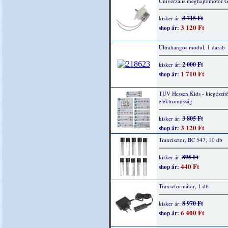
Univerzális meghajtómotor 
3 715 Ft
kisker ár:
3 120 Ft
shop ár:
Ultrahangos modul, 1 darab
2 000 Ft
kisker ár:
1 710 Ft
shop ár:
TÜV Hessen Kids - kiegészítő
elektromosság
3 805 Ft
kisker ár:
3 120 Ft
shop ár:
Tranzisztor, BC 547, 10 db
895 Ft
kisker ár:
440 Ft
shop ár:
Transzformátor, 1 db
8 970 Ft
kisker ár:
6 400 Ft
shop ár: