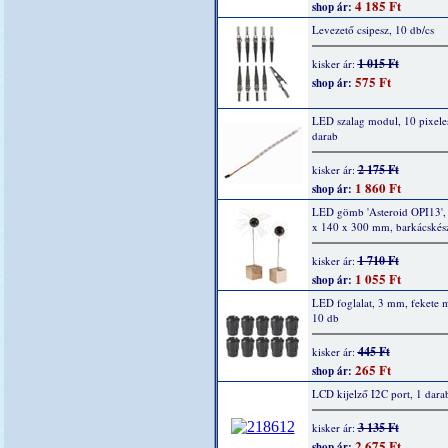
4 185 Ft
shop ár:
Levezető csipesz, 10 db/cs
1 015 Ft
kisker ár:
575 Ft
shop ár:
LED szalag modul, 10 pixele
darab
2 175 Ft
kisker ár:
1 860 Ft
shop ár:
LED gömb 'Asteroid OPI13',
x 140 x 300 mm, barkácskész
1 710 Ft
kisker ár:
1 055 Ft
shop ár:
LED foglalat, 3 mm, fekete 
10 db
445 Ft
kisker ár:
265 Ft
shop ár:
LCD kijelző I2C port, 1 dara
3 135 Ft
kisker ár:
2 675 Ft
shop ár: