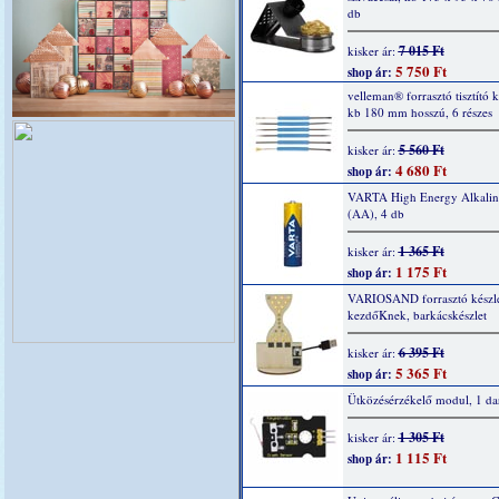
db
7 015 Ft
kisker ár:
5 750 Ft
shop ár:
velleman® forrasztó tisztító k
kb 180 mm hosszú, 6 részes
5 560 Ft
kisker ár:
4 680 Ft
shop ár:
VARTA High Energy Alkaline
(AA), 4 db
1 365 Ft
kisker ár:
1 175 Ft
shop ár:
VARIOSAND forrasztó készl
kezdőKnek, barkácskészlet
6 395 Ft
kisker ár:
5 365 Ft
shop ár:
Ütközésérzékelő modul, 1 da
1 305 Ft
kisker ár:
1 115 Ft
shop ár: