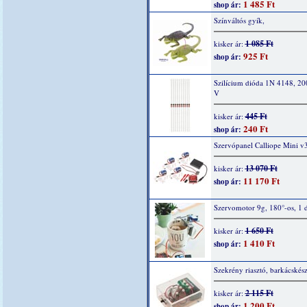
1 485 Ft
shop ár:
Színváltós gyík,
1 085 Ft
kisker ár:
925 Ft
shop ár:
Szilícium dióda 1N 4148, 2
V
445 Ft
kisker ár:
240 Ft
shop ár:
Szervópanel Calliope Mini v
13 070 Ft
kisker ár:
11 170 Ft
shop ár:
Szervomotor 9g, 180°-os, 1 
1 650 Ft
kisker ár:
1 410 Ft
shop ár:
Szekrény riasztó, barkácskész
2 115 Ft
kisker ár:
1 200 Ft
shop ár: