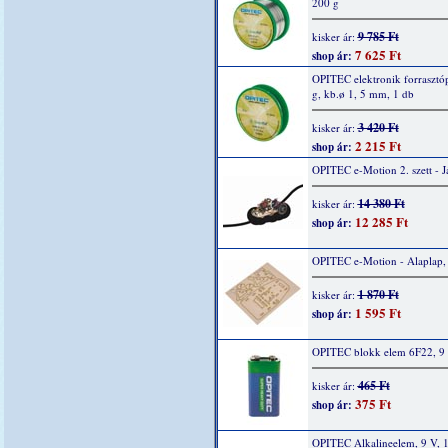
200 g
9 785 Ft
kisker ár:
7 625 Ft
shop ár:
OPITEC elektronik forrasztó
g, kb.ø 1, 5 mm, 1 db
3 420 Ft
kisker ár:
2 215 Ft
shop ár:
OPITEC e-Motion 2. szett - 
14 380 Ft
kisker ár:
12 285 Ft
shop ár:
OPITEC e-Motion - Alaplap,
1 870 Ft
kisker ár:
1 595 Ft
shop ár:
OPITEC blokk elem 6F22, 9 
465 Ft
kisker ár:
375 Ft
shop ár:
OPITEC Alkalineelem, 9 V, 