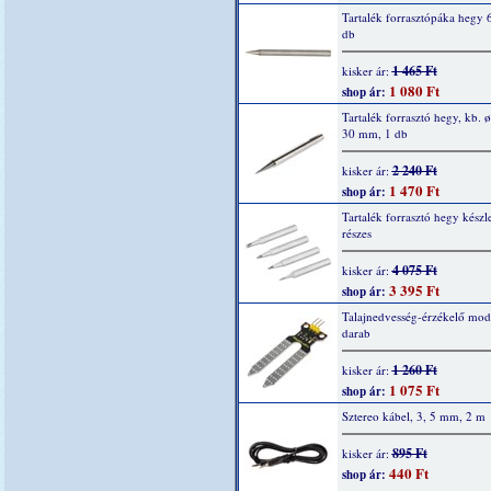
Tartalék forrasztópáka hegy 
db
1 465 Ft
kisker ár:
1 080 Ft
shop ár:
Tartalék forrasztó hegy, kb. ø
30 mm, 1 db
2 240 Ft
kisker ár:
1 470 Ft
shop ár:
Tartalék forrasztó hegy készle
részes
4 075 Ft
kisker ár:
3 395 Ft
shop ár:
Talajnedvesség-érzékelő mod
darab
1 260 Ft
kisker ár:
1 075 Ft
shop ár:
Sztereo kábel, 3, 5 mm, 2 m
895 Ft
kisker ár:
440 Ft
shop ár: