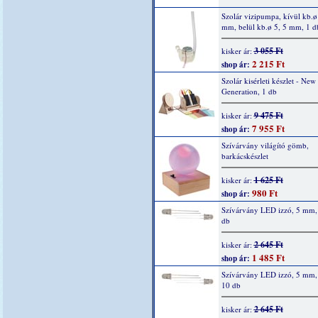
Szolár vizipumpa, kívül kb.ø
mm, belül kb.ø 5, 5 mm, 1 d
3 055 Ft
kisker ár:
2 215 Ft
shop ár:
Szolár kisérleti készlet - New
Generation, 1 db
9 475 Ft
kisker ár:
7 955 Ft
shop ár:
Szívárvány világító gömb,
barkácskészlet
1 625 Ft
kisker ár:
980 Ft
shop ár:
Szívárvány LED izzó, 5 mm, 
db
2 645 Ft
kisker ár:
1 485 Ft
shop ár:
Szívárvány LED izzó, 5 mm,
10 db
2 645 Ft
kisker ár: