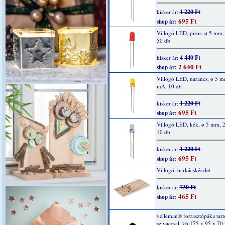
1 220 Ft
kisker ár:
695 Ft
shop ár:
Villogó LED, piros, ø 5 mm
50 db
4 440 Ft
kisker ár:
2 640 Ft
shop ár:
Villogó LED, narancs, ø 5 m
mA, 10 db
1 220 Ft
kisker ár:
695 Ft
shop ár:
Villogó LED, kék, ø 5 mm, 
10 db
1 220 Ft
kisker ár:
695 Ft
shop ár:
Villogó, barkácskészlet
730 Ft
kisker ár:
465 Ft
shop ár:
velleman® forrasztópáka tartó
szivaccsal, kb 175 x 95 x 70