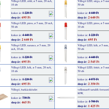
Villogó LED, zöld, ø 5 mm, 20 mA,
Villogó LED, sárga, ø 5 m
10 db
50 db
1 220 Ft
4 440 Ft
kisker ár:
kisker ár:
695 Ft
2 640 Ft
shop ár:
shop ár:
Villogó LED, piros, ø 5 mm, 20 mA,
Villogó LED, piros, ø 5 m
50 db
10 db
4 440 Ft
1 220 Ft
kisker ár:
kisker ár:
2 640 Ft
695 Ft
shop ár:
shop ár:
Villogó LED, narancs, ø 5 mm, 20
Villogó LED, kék, ø 5 mm
mA, 10 db
50 db
1 220 Ft
4 440 Ft
kisker ár:
kisker ár:
695 Ft
2 545 Ft
shop ár:
shop ár:
Villogó LED, kék, ø 5 mm, 20 mA,
Villogó LED, fehér, ø 5 m
10 db
50 db
1 220 Ft
4 075 Ft
kisker ár:
kisker ár:
695 Ft
2 350 Ft
shop ár:
shop ár:
Villogó, barkácskészlet
velleman® tartalék forrasz
80W,
730 Ft
kisker ár:
1 700 Ft
kisker ár:
465 Ft
shop ár:
1 425 Ft
shop ár: