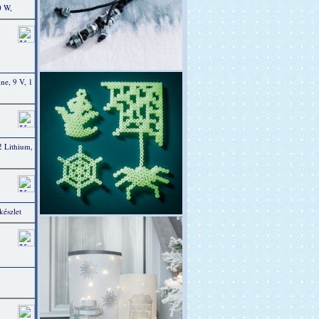
0 W,
e, 9 V, 1
 Lithium,
készlet