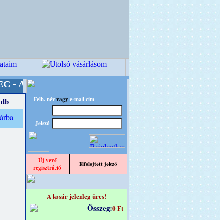
tív Világ Mestere! +++++++ Oldalunkat akarat
Felh. név
vagy
e-mail cím
 db
Jelszó
Új vevő
Elfelejtett jelszó
regisztráció
A kosár jelenleg üres!
Összeg:
0 Ft