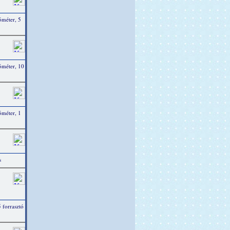
óméter, 5
ióméter, 10
óméter, 1
s
 forrasztó