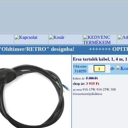
imer/RETRO" designba!
+++++++ OPITEC - A Krea
Ersa tartalék kábel, 1, 4 m, 1
Cikkszám:
db
314059
5 300 Ft
kisker ár:
3 935 Ft
shop ár:
az ersa 910-15W, 910-25W, 30S
forrasztasztópákákhoz