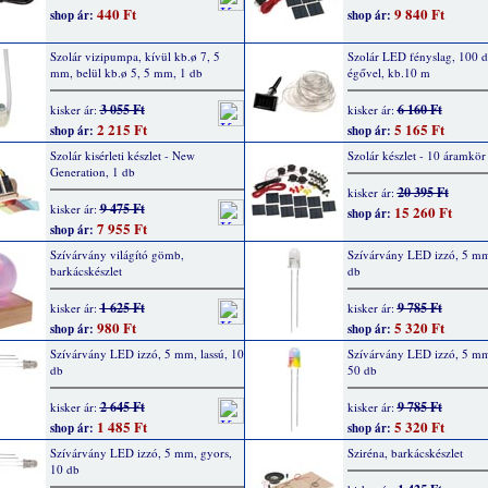
440 Ft
9 840 Ft
shop ár:
shop ár:
Szolár vizipumpa, kívül kb.ø 7, 5
Szolár LED fényslag, 100 
mm, belül kb.ø 5, 5 mm, 1 db
égővel, kb.10 m
3 055 Ft
6 160 Ft
kisker ár:
kisker ár:
2 215 Ft
5 165 Ft
shop ár:
shop ár:
Szolár kisérleti készlet - New
Szolár készlet - 10 áramkör
Generation, 1 db
20 395 Ft
kisker ár:
9 475 Ft
kisker ár:
15 260 Ft
shop ár:
7 955 Ft
shop ár:
Szívárvány világító gömb,
Szívárvány LED izzó, 5 mm,
barkácskészlet
db
1 625 Ft
9 785 Ft
kisker ár:
kisker ár:
980 Ft
5 320 Ft
shop ár:
shop ár:
Szívárvány LED izzó, 5 mm, lassú, 10
Szívárvány LED izzó, 5 mm
db
50 db
2 645 Ft
9 785 Ft
kisker ár:
kisker ár:
1 485 Ft
5 320 Ft
shop ár:
shop ár:
Szívárvány LED izzó, 5 mm, gyors,
Sziréna, barkácskészlet
10 db