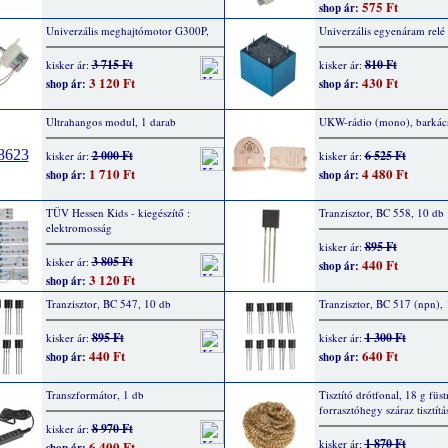
575 Ft
shop ár:
Univerzális meghajtómotor G300P,
Univerzális egyenáram relé
3 715 Ft
810 Ft
kisker ár:
kisker ár:
3 120 Ft
430 Ft
shop ár:
shop ár:
Ultrahangos modul, 1 darab
UKW-rádio (mono), barkács
2 000 Ft
6 525 Ft
kisker ár:
kisker ár:
1 710 Ft
4 480 Ft
shop ár:
shop ár:
TÜV Hessen Kids - kiegészítő :
Tranzisztor, BC 558, 10 db
elektromosság
895 Ft
kisker ár:
3 805 Ft
kisker ár:
440 Ft
shop ár:
3 120 Ft
shop ár:
Tranzisztor, BC 547, 10 db
Tranzisztor, BC 517 (npn),
895 Ft
1 300 Ft
kisker ár:
kisker ár:
440 Ft
640 Ft
shop ár:
shop ár:
Transzformátor, 1 db
Tisztító drótfonal, 18 g füs
forrasztóhegy száraz tisztít
8 970 Ft
kisker ár:
1 870 Ft
kisker ár:
6 400 Ft