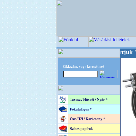
! +++++++ Oldalunkat akarattal tartjuk "Oldt
Cikkszám, vagy keresett szó
Tavasz / Húsvét / Nyár *
Főkatalógus *
Ősz / Tél / Karácsony *
Színes papírok