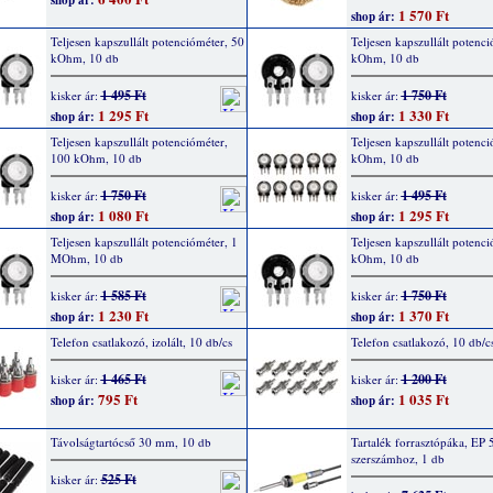
shop ár:
1 570 Ft
shop ár:
Teljesen kapszullált potencióméter, 50
Teljesen kapszullált potenci
kOhm, 10 db
kOhm, 10 db
1 495 Ft
1 750 Ft
kisker ár:
kisker ár:
1 295 Ft
1 330 Ft
shop ár:
shop ár:
Teljesen kapszullált potencióméter,
Teljesen kapszullált potenc
100 kOhm, 10 db
kOhm, 10 db
1 750 Ft
1 495 Ft
kisker ár:
kisker ár:
1 080 Ft
1 295 Ft
shop ár:
shop ár:
Teljesen kapszullált potencióméter, 1
Teljesen kapszullált potenci
MOhm, 10 db
kOhm, 10 db
1 585 Ft
1 750 Ft
kisker ár:
kisker ár:
1 230 Ft
1 370 Ft
shop ár:
shop ár:
Telefon csatlakozó, izolált, 10 db/cs
Telefon csatlakozó, 10 db/c
1 465 Ft
1 200 Ft
kisker ár:
kisker ár:
795 Ft
1 035 Ft
shop ár:
shop ár:
Távolságtartócső 30 mm, 10 db
Tartalék forrasztópáka, EP 5
szerszámhoz, 1 db
525 Ft
kisker ár: