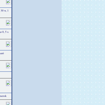
 30 w, 1
 ø 0, 5 x
ható
mmerok