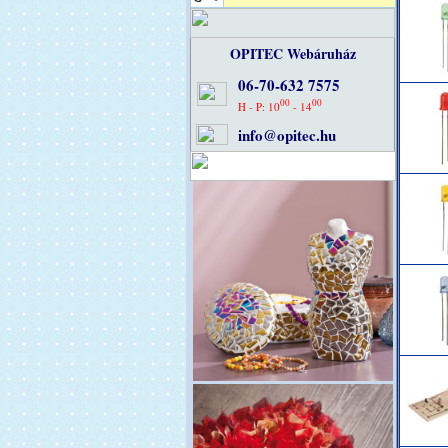
OPITEC Webáruház
06-70-632 7575
00
00
H - P: 10
- 14
info@opitec.hu