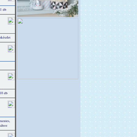
 1 db
készlet
 10 db
tmentes,
ásához