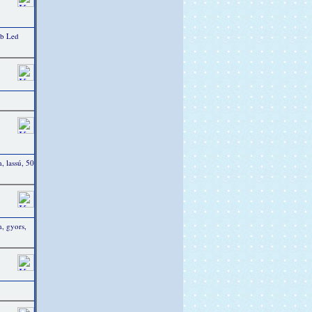
db Led
 lassú, 50
, gyors,