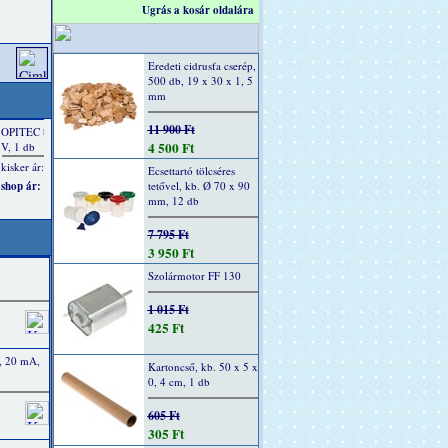
Ugrás a kosár oldalára
Eredeti cidrusfa cserép,
500 db, 19 x 30 x 1, 5
mm
11 900 Ft
4 500 Ft
Ecsettartó tölcséres
tetővel, kb. Ø 70 x 90
mm, 12 db
7 795 Ft
3 950 Ft
Szolármotor FF 130
1 015 Ft
425 Ft
, 20 mA,
Kartoncső, kb. 50 x 5 x
0, 4 cm, 1 db
605 Ft
305 Ft