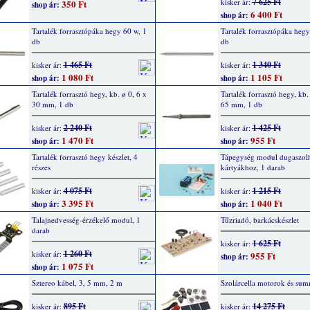
7 625 Ft
kisker ár:
350 Ft
shop ár:
6 400 Ft
shop ár:
Tartalék forrasztópáka hegy 60 w, 1
Tartalék forrasztópáka hegy
db
db
1 465 Ft
1 340 Ft
kisker ár:
kisker ár:
1 080 Ft
1 105 Ft
shop ár:
shop ár:
Tartalék forrasztó hegy, kb. ø 0, 6 x
Tartalék forrasztó hegy, kb.
30 mm, 1 db
65 mm, 1 db
2 240 Ft
1 425 Ft
kisker ár:
kisker ár:
1 470 Ft
955 Ft
shop ár:
shop ár:
Tartalék forrasztó hegy készlet, 4
Tápegység modul dugaszol
részes
kártyákhoz, 1 darab
4 075 Ft
1 215 Ft
kisker ár:
kisker ár:
3 395 Ft
1 040 Ft
shop ár:
shop ár:
Talajnedvesség-érzékelő modul, 1
Tűzriadó, barkácskészlet
darab
1 625 Ft
kisker ár:
1 260 Ft
kisker ár:
955 Ft
shop ár:
1 075 Ft
shop ár:
Sztereo kábel, 3, 5 mm, 2 m
Szolárcella motorok és su
895 Ft
14 275 Ft
kisker ár:
kisker ár: