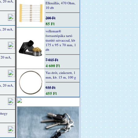
m, 20 mA,
Ellenállás, 470 Ohm,
10 db
200 Ft
85 Ft
m, 20 mA,
velleman®
forrasztópáka tartó
tisztító szivaccsal, kb
175 x 95 x 70 mm, 1
db
, 20 mA,
7 015 Ft
4 600 Ft
Vas drót, cinkezett, 1
mm, kb. 15 m, 100 g
m, 20 mA,
935 Ft
455 Ft
tóhegy