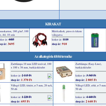
KIRAKAT
Az alkategória többi terméke
Zseblámpa 10 mm LED izzóval, 100
Zseblámpa (Easy-Line),
x 100 x 38 mm, barkácskészlet
barkácskészlet
2 115 Ft
3 345 Ft
kisker ár:
kisker ár:
1 370 Ft
2 805 Ft
shop ár:
shop ár:
Villogó LED, fehért, ø 5 mm, 20 mA,
Villogó LED, zöld, ø 5 mm
50 db
50 db
1 220 Ft
4 440 Ft
kisker ár:
kisker ár:
695 Ft
2 640 Ft
shop ár:
shop ár: