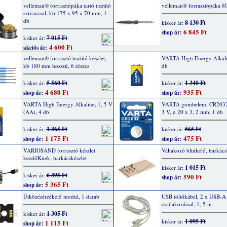
velleman® forrasztópáka tartó tisztító
velleman® forrasztópáka 8
szivaccsal, kb 175 x 95 x 70 mm, 1
db
8 130 Ft
kisker ár:
6 845 Ft
shop ár:
7 015 Ft
kisker ár:
4 600 Ft
akciós ár:
velleman® forrasztó tisztító készlet,
VARTA High Energy Alkalin
kb 180 mm hosszú, 6 részes
db
5 560 Ft
1 340 Ft
kisker ár:
kisker ár:
4 680 Ft
935 Ft
shop ár:
shop ár:
VARTA High Energy Alkaline, 1, 5 V
VARTA gombelem, CR2032
(AA), 4 db
3 V, ø 20 x 3, 2 mm, 1 db
1 365 Ft
565 Ft
kisker ár:
kisker ár:
1 175 Ft
475 Ft
shop ár:
shop ár:
VARIOSAND forrasztó készlet
Váltakozó blinkelő, barkács
kezdőKnek, barkácskészlet
1 015 Ft
kisker ár:
6 395 Ft
kisker ár:
590 Ft
shop ár:
5 365 Ft
shop ár:
Ütközésérzékelő modul, 1 darab
USB töltőkábel, 2 x USB-A
csatlakozással, 1, 5 m
1 305 Ft
kisker ár:
1 095 Ft
kisker ár:
1 115 Ft
shop ár: