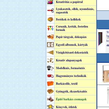
Kreatívitás a papírral
Lyukasztók, ollók, nyomdázás,
ragasztók
Festékek és kellékek
Ceruzák, kréták, festetlen
formák
Papír tárgyak, dekupázs
Egyedi albumok, kártyák
Virágkötészeti dekorációk
Kreatív alapanyagok
Modellezés, formaöntés
Hagyományos technikák
Barkácsfilc, textil
Gyöngyök, ékszerkészítés
Építő barkács csomagok
Könyvek, ötletek