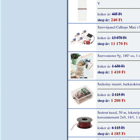
V
445 Ft
kisker ár:
240 Ft
shop ár:
Szervópanel Calliope Mini v
13 070 Ft
kisker ár:
11 170 Ft
shop ár:
Szervomotor 9g, 180°-os, 1 
1 650 Ft
kisker ár:
1 410 Ft
shop ár:
Szekrény riasztó, barkácskész
2 115 Ft
kisker ár:
1 200 Ft
shop ár:
Sodrott huzal, 50 m, fekete/p
keresztmetszett 2x0, 14/1, 1
6 115 Ft
kisker ár:
4 185 Ft
shop ár: