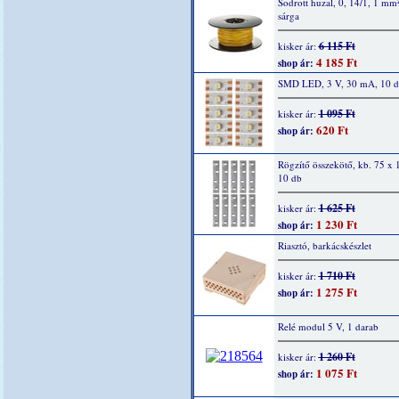
Sodrott huzal, 0, 14/1, 1 mm
sárga
6 115 Ft
kisker ár:
4 185 Ft
shop ár:
SMD LED, 3 V, 30 mA, 10 
1 095 Ft
kisker ár:
620 Ft
shop ár:
Rögzítő összekötő, kb. 75 x
10 db
1 625 Ft
kisker ár:
1 230 Ft
shop ár:
Riasztó, barkácskészlet
1 710 Ft
kisker ár:
1 275 Ft
shop ár:
Relé modul 5 V, 1 darab
1 260 Ft
kisker ár:
1 075 Ft
shop ár: