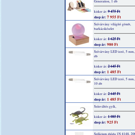
Generation, 1 db
9 475 Ft
kisker ár:
7 955 Ft
shop ár:
Szívárvány világító gömb,
barkácskészlet
1 625 Ft
kisker ár:
980 Ft
shop ár:
Szívárvány LED izzó, 5 mm, 
db
2 645 Ft
kisker ár:
1 485 Ft
shop ár:
Szívárvány LED izzó, 5 mm,
10 db
2 645 Ft
kisker ár:
1 485 Ft
shop ár:
Színváltós gyík,
1 085 Ft
kisker ár:
925 Ft
shop ár:
Szilícium dióda 1N 4148, 2