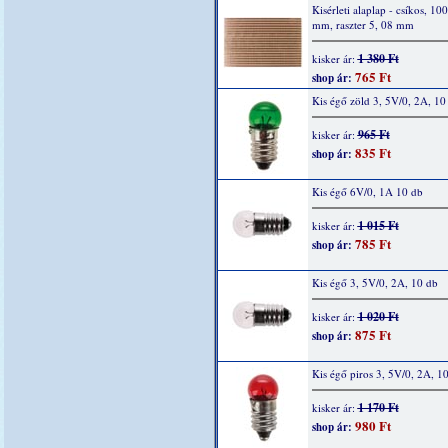
Kisérleti alaplap - csíkos, 10
mm, raszter 5, 08 mm
1 380 Ft
kisker ár:
765 Ft
shop ár:
Kis égő zöld 3, 5V/0, 2A, 10
965 Ft
kisker ár:
835 Ft
shop ár:
Kis égő 6V/0, 1A 10 db
1 015 Ft
kisker ár:
785 Ft
shop ár:
Kis égő 3, 5V/0, 2A, 10 db
1 020 Ft
kisker ár:
875 Ft
shop ár:
Kis égő piros 3, 5V/0, 2A, 1
1 170 Ft
kisker ár:
980 Ft
shop ár: