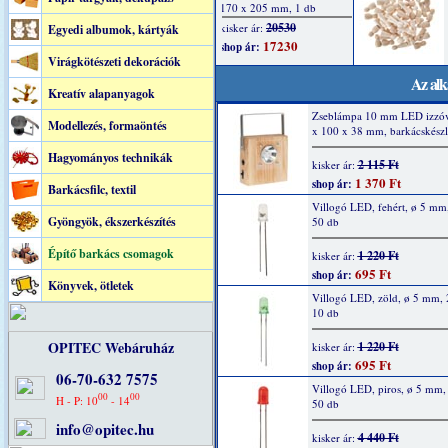
Egyedi albumok, kártyák
Virágkötészeti dekorációk
Az alk
Kreatív alapanyagok
Zseblámpa 10 mm LED izzóv
Modellezés, formaöntés
x 100 x 38 mm, barkácskészl
Hagyományos technikák
2 115 Ft
kisker ár:
1 370 Ft
shop ár:
Barkácsfilc, textil
Villogó LED, fehért, ø 5 mm
Gyöngyök, ékszerkészítés
50 db
Építő barkács csomagok
1 220 Ft
kisker ár:
695 Ft
shop ár:
Könyvek, ötletek
Villogó LED, zöld, ø 5 mm,
10 db
OPITEC Webáruház
1 220 Ft
kisker ár:
695 Ft
shop ár:
06-70-632 7575
Villogó LED, piros, ø 5 mm
00
00
H - P: 10
- 14
50 db
info@opitec.hu
4 440 Ft
kisker ár: