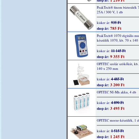
shop ár:
PeakTech® finom biztosíték 
25A / 300 V, 1 db
935 Ft
kisker ár:
785 Ft
shop ár:
PeakTech® 1070 digitális mu
készülék 1070, kb. 70 x 14
11 145 Ft
kisker ár:
9 355 Ft
shop ár:
OPITEC szolár szökőkút, kb.
140 x 250 mm
4 485 Ft
kisker ár:
3 200 Ft
shop ár:
OPITEC NI-Mh akku, 4 db
4 890 Ft
kisker ár:
3 495 Ft
shop ár:
OPITEC morze-készülék, 1 
1 515 Ft
kisker ár:
1 245 Ft
shop ár: