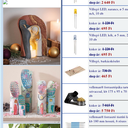
2 640 Ft
shop ár:
Villogó LED, narancs, ø 5 m
mA, 10 db
1 220 Ft
kisker ár:
695 Ft
shop ár:
Villogó LED, kék, ø 5 mm, 
10 db
1 220 Ft
kisker ár:
695 Ft
shop ár:
Villogó, barkácskészlet
730 Ft
kisker ár:
465 Ft
shop ár:
velleman® forrasztópáka tartó
szivaccsal, kb 175 x 95 x 70
db
7 015 Ft
kisker ár:
5 750 Ft
shop ár:
velleman® forrasztó tisztító k
kb 180 mm hosszú, 6 részes