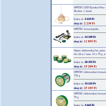
OPITEC LED Éjszakai Fény 
Skyline, 1 darab
2 610 Ft
kisker ár:
2 230 Ft
shop ár:
OPITEC forrasztópáka
14 180 Ft
kisker ár:
11 895 Ft
shop ár:
Opitec elektronikai lot, puha 
réz, kb.ø 1 mm, 10 x 70 g, 
28 355 Ft
kisker ár:
19 200 Ft
shop ár:
OPITEC elektronikai forraszt
750 g
32 225 Ft
kisker ár:
25 105 Ft
shop ár:
OPITEC elektronikai forraszt
70 g
3 665 Ft
kisker ár: