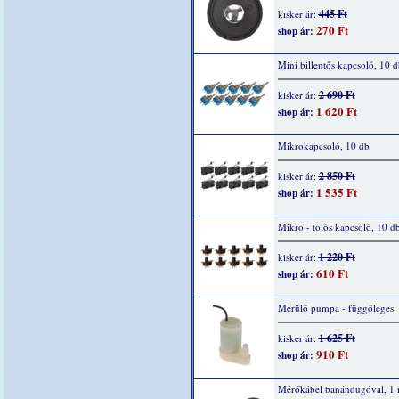
445 Ft
kisker ár:
270 Ft
shop ár:
Mini billentős kapcsoló, 10 d
2 690 Ft
kisker ár:
1 620 Ft
shop ár:
Mikrokapcsoló, 10 db
2 850 Ft
kisker ár:
1 535 Ft
shop ár:
Mikro - tolós kapcsoló, 10 d
1 220 Ft
kisker ár:
610 Ft
shop ár:
Merülő pumpa - függőleges
1 625 Ft
kisker ár:
910 Ft
shop ár:
Mérőkábel banándugóval, 1 