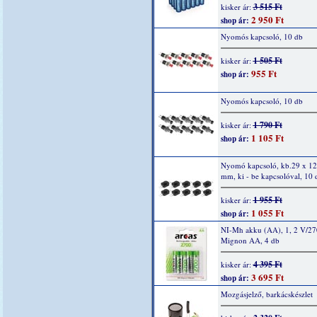
3 515 Ft
kisker ár:
2 950 Ft
shop ár:
Nyomós kapcsoló, 10 db
1 505 Ft
kisker ár:
955 Ft
shop ár:
Nyomós kapcsoló, 10 db
1 790 Ft
kisker ár:
1 105 Ft
shop ár:
Nyomó kapcsoló, kb.29 x 12
mm, ki - be kapcsolóval, 10 
1 955 Ft
kisker ár:
1 055 Ft
shop ár:
NI-Mh akku (AA), 1, 2 V/2
Mignon AA, 4 db
4 395 Ft
kisker ár:
3 695 Ft
shop ár:
Mozgásjelző, barkácskészlet