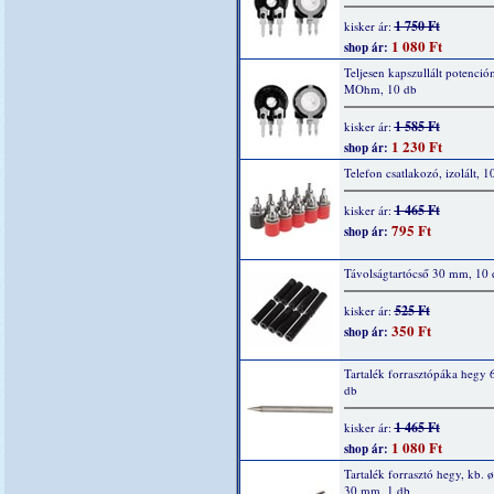
1 750 Ft
kisker ár:
1 080 Ft
shop ár:
Teljesen kapszullált potenció
MOhm, 10 db
1 585 Ft
kisker ár:
1 230 Ft
shop ár:
Telefon csatlakozó, izolált, 1
1 465 Ft
kisker ár:
795 Ft
shop ár:
Távolságtartócső 30 mm, 10 
525 Ft
kisker ár:
350 Ft
shop ár:
Tartalék forrasztópáka hegy 
db
1 465 Ft
kisker ár:
1 080 Ft
shop ár:
Tartalék forrasztó hegy, kb. ø
30 mm, 1 db