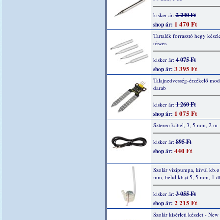
2 240 Ft
kisker ár:
1 470 Ft
shop ár:
Tartalék forrasztó hegy készle
részes
4 075 Ft
kisker ár:
3 395 Ft
shop ár:
Talajnedvesség-érzékelő mod
darab
1 260 Ft
kisker ár:
1 075 Ft
shop ár:
Sztereo kábel, 3, 5 mm, 2 m
895 Ft
kisker ár:
440 Ft
shop ár:
Szolár vizipumpa, kívül kb.ø
mm, belül kb.ø 5, 5 mm, 1 d
3 055 Ft
kisker ár:
2 215 Ft
shop ár:
Szolár kisérleti készlet - New