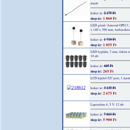
darab
2 175 Ft
kisker ár:
1 860 Ft
shop ár:
LED gömb 'Asteroid OPI13',
x 140 x 300 mm, barkácskész
1 710 Ft
kisker ár:
1 055 Ft
shop ár:
LED foglalat, 3 mm, fekete 
10 db
445 Ft
kisker ár:
265 Ft
shop ár:
LCD kijelző I2C port, 1 dara
3 135 Ft
kisker ár:
2 675 Ft
shop ár:
Laposelem 4, 5 V. 12 db
7 015 Ft
kisker ár:
5 900 Ft
shop ár: