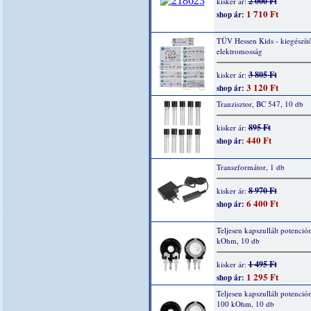
2 000 Ft
kisker ár:
1 710 Ft
shop ár:
TÜV Hessen Kids - kiegészítő
elektromosság
3 805 Ft
kisker ár:
3 120 Ft
shop ár:
Tranzisztor, BC 547, 10 db
895 Ft
kisker ár:
440 Ft
shop ár:
Transzformátor, 1 db
8 970 Ft
kisker ár:
6 400 Ft
shop ár:
Teljesen kapszullált potenció
kOhm, 10 db
1 495 Ft
kisker ár:
1 295 Ft
shop ár:
Teljesen kapszullált potenció
100 kOhm, 10 db