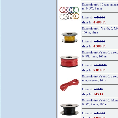
Kapcsolódrót, 10 szín, mind
m, 0, 5/0, 9 mm
6 115 Ft
kisker ár:
4 480 Ft
shop ár:
Kapcsolódrót - Y drót, 0, 5/0
100 m, sárga
6 115 Ft
kisker ár:
4 380 Ft
shop ár:
Kapcsolódrót (Y-drót), piros, 
0, 8/1, 4mm, 100 m
10 470 Ft
kisker ár:
8 810 Ft
shop ár:
Kapcsolódrót (Y-drót), piros, 
mm, szigetelt, 10 m
690 Ft
kisker ár:
545 Ft
shop ár:
Kapcsolódrót (Y-drót), fekete
0, 5/0, 9 mm, 100 m
6 115 Ft
kisker ár:
4 875 Ft