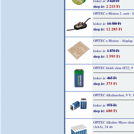
3 420 Ft
kisker ár:
2 215 Ft
shop ár:
OPITEC e-Motion 2. szett - 
14 380 Ft
kisker ár:
12 285 Ft
shop ár:
OPITEC e-Motion - Alaplap,
1 870 Ft
kisker ár:
1 595 Ft
shop ár:
OPITEC blokk elem 6F22, 9 
465 Ft
kisker ár:
375 Ft
shop ár:
OPITEC Alkalineelem, 9 V, 
975 Ft
kisker ár:
680 Ft
shop ár:
OPITEC Alkaline Micro elem
(AAA), 24 db