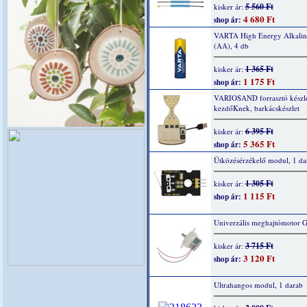
5 560 Ft
kisker ár:
4 680 Ft
shop ár:
VARTA High Energy Alkaline
(AA), 4 db
1 365 Ft
kisker ár:
1 175 Ft
shop ár:
VARIOSAND forrasztó készl
kezdőKnek, barkácskészlet
6 395 Ft
kisker ár:
5 365 Ft
shop ár:
Ütközésérzékelő modul, 1 da
1 305 Ft
kisker ár:
1 115 Ft
shop ár:
Univerzális meghajtómotor 
3 715 Ft
kisker ár:
3 120 Ft
shop ár:
Ultrahangos modul, 1 darab