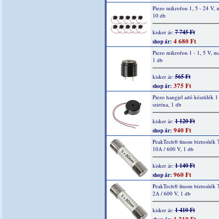
Piezo mikrofon 1, 5 - 24 V, 
10 db
7 745 Ft
kisker ár:
4 680 Ft
shop ár:
Piezo mikrofon 1 - 1, 5 V, m
1 db
565 Ft
kisker ár:
375 Ft
shop ár:
Piezo hangjel adó készülék 1 
sziréna, 1 db
1 120 Ft
kisker ár:
940 Ft
shop ár:
PeakTech® finom biztosíték 
10A / 600 V, 1 db
1 140 Ft
kisker ár:
960 Ft
shop ár:
PeakTech® finom biztosíték 
2A / 600 V, 1 db
1 410 Ft
kisker ár:
1 210 Ft