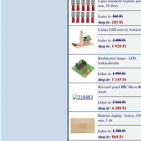
Lapos összekötő foglalat, piro
mm, 10 db/cs
565 Ft
kisker ár:
285 Ft
shop ár:
Lámpa LED izzóval, barkácsk
2 400 Ft
kisker ár:
1 920 Ft
shop ár:
Közlekedési lámpa - LED,
barkácskészlet
1 995 Ft
kisker ár:
1 145 Ft
shop ár:
Kivezető panel BBC Micro:Bi
darab
5 010 Ft
kisker ár:
4 280 Ft
shop ár:
Kisérleti alaplap - lyukas, 10
mm, 1 db
1 380 Ft
kisker ár:
860 Ft
shop ár: