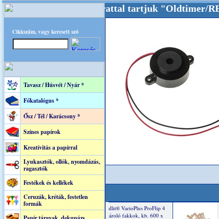
Oldalunkat akarattal tartjuk "Oldtimer/RETRO
Cikkszám, vagy keresett szó
Tavasz / Húsvét / Nyár *
Főkatalógus *
Ősz / Tél / Karácsony *
Színes papírok
Kreatívitás a papírral
Lyukasztók, ollók, nyomdázás,
ragasztók
Festékek és kellékek
Ceruzák, kréták, festetlen
formák
Papír tárgyak, dekupázs