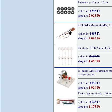
Reflektor ø 40 mm, 10 db
2 345 Ft
kisker ár:
2 025 Ft
shop ár:
RC készlet Motus vitorlás, 1 
4 855 Ft
kisker ár:
4 085 Ft
shop ár:
Rainbow - LED 5 mm, lassú,
2 850 Ft
kisker ár:
1 485 Ft
shop ár:
Premium-Line elektromos mo
barkácskészlet
2 240 Ft
kisker ár:
1 920 Ft
shop ár:
Platina lap dróthidak, 140 db
2 035 Ft
kisker ár:
1 175 Ft
shop ár: