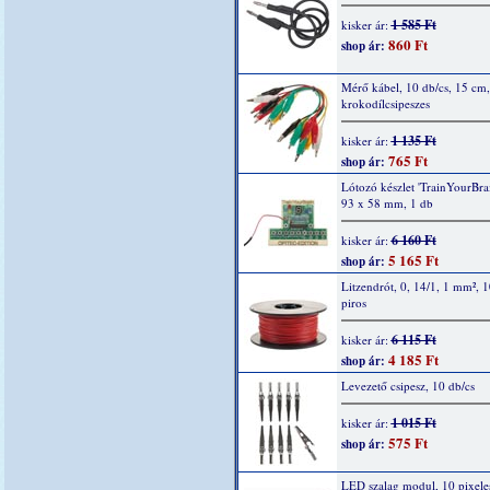
1 585 Ft
kisker ár:
860 Ft
shop ár:
Mérő kábel, 10 db/cs, 15 cm,
krokodílcsipeszes
1 135 Ft
kisker ár:
765 Ft
shop ár:
Lótozó készlet 'TrainYourBrai
93 x 58 mm, 1 db
6 160 Ft
kisker ár:
5 165 Ft
shop ár:
Litzendrót, 0, 14/1, 1 mm², 
piros
6 115 Ft
kisker ár:
4 185 Ft
shop ár:
Levezető csipesz, 10 db/cs
1 015 Ft
kisker ár:
575 Ft
shop ár:
LED szalag modul, 10 pixele