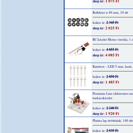
1 075 Ft
shop ár:
Reflektor ø 40 mm, 10 db
2 345 Ft
kisker ár:
2 025 Ft
shop ár:
RC készlet Motus vitorlás, 1 
4 855 Ft
kisker ár:
4 085 Ft
shop ár:
Rainbow - LED 5 mm, lassú,
2 850 Ft
kisker ár:
1 485 Ft
shop ár:
Premium-Line elektromos mo
barkácskészlet
2 240 Ft
kisker ár:
1 920 Ft
shop ár:
Platina lap dróthidak, 140 db
2 035 Ft
kisker ár: