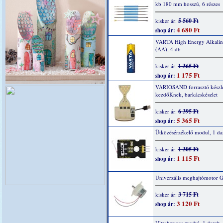
kb 180 mm hosszú, 6 részes
5 560 Ft
kisker ár:
4 680 Ft
shop ár:
VARTA High Energy Alkaline
(AA), 4 db
1 365 Ft
kisker ár:
1 175 Ft
shop ár:
VARIOSAND forrasztó készl
kezdőKnek, barkácskészlet
6 395 Ft
kisker ár:
5 365 Ft
shop ár:
Ütközésérzékelő modul, 1 da
1 305 Ft
kisker ár:
1 115 Ft
shop ár:
Univerzális meghajtómotor 
3 715 Ft
kisker ár:
3 120 Ft
shop ár:
Ultrahangos modul, 1 darab