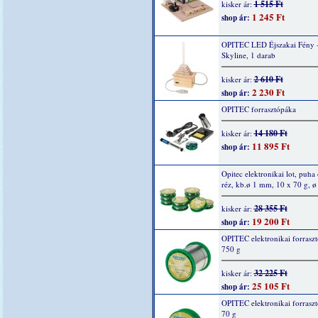
1 515 Ft
kisker ár:
1 245 Ft
shop ár:
OPITEC LED Éjszakai Fény 
Skyline, 1 darab
2 610 Ft
kisker ár:
2 230 Ft
shop ár:
OPITEC forrasztópáka
14 180 Ft
kisker ár:
11 895 Ft
shop ár:
Opitec elektronikai lot, puha 
réz, kb.ø 1 mm, 10 x 70 g, 
28 355 Ft
kisker ár:
19 200 Ft
shop ár:
OPITEC elektronikai forraszt
750 g
32 225 Ft
kisker ár:
25 105 Ft
shop ár:
OPITEC elektronikai forraszt
70 g