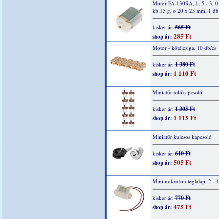
Motor FA-130RA, 1, 5 - 3, 0
kb.15 g, ø 20 x 25 mm, 1 db
565 Ft
kisker ár:
285 Ft
shop ár:
Motor - kötélcsiga, 10 db/cs
1 380 Ft
kisker ár:
1 110 Ft
shop ár:
Miniatűr tolókapcsoló
1 305 Ft
kisker ár:
1 115 Ft
shop ár:
Miniatűr kulcsos kapcsoló
610 Ft
kisker ár:
505 Ft
shop ár:
Mini mikrofon téglalap, 2 - 
770 Ft
kisker ár:
475 Ft
shop ár: