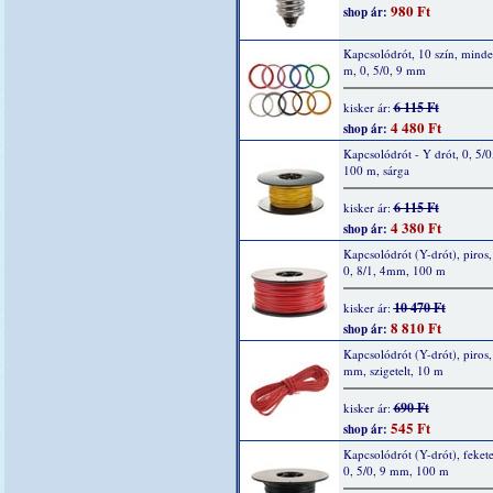
980 Ft
shop ár:
Kapcsolódrót, 10 szín, mind
m, 0, 5/0, 9 mm
6 115 Ft
kisker ár:
4 480 Ft
shop ár:
Kapcsolódrót - Y drót, 0, 5/0
100 m, sárga
6 115 Ft
kisker ár:
4 380 Ft
shop ár:
Kapcsolódrót (Y-drót), piros, 
0, 8/1, 4mm, 100 m
10 470 Ft
kisker ár:
8 810 Ft
shop ár:
Kapcsolódrót (Y-drót), piros, 
mm, szigetelt, 10 m
690 Ft
kisker ár:
545 Ft
shop ár:
Kapcsolódrót (Y-drót), fekete
0, 5/0, 9 mm, 100 m