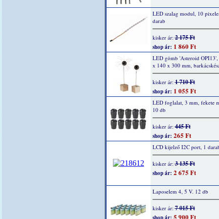
LED szalag modul, 10 pixele
darab
2 175 Ft
kisker ár:
1 860 Ft
shop ár:
LED gömb 'Asteroid OPI13',
x 140 x 300 mm, barkácskész
1 710 Ft
kisker ár:
1 055 Ft
shop ár:
LED foglalat, 3 mm, fekete 
10 db
445 Ft
kisker ár:
265 Ft
shop ár:
LCD kijelző I2C port, 1 dara
3 135 Ft
kisker ár:
2 675 Ft
shop ár:
Laposelem 4, 5 V. 12 db
7 015 Ft
kisker ár:
5 900 Ft
shop ár: