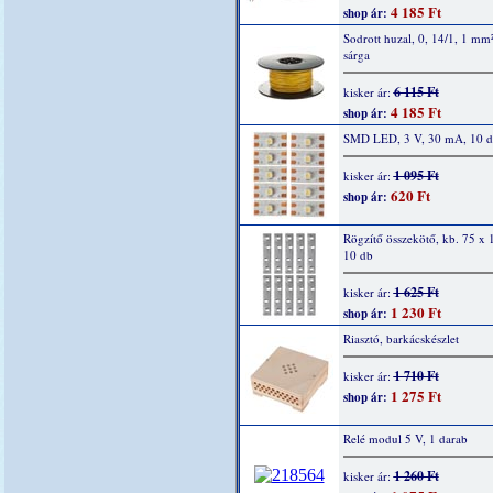
4 185 Ft
shop ár:
Sodrott huzal, 0, 14/1, 1 mm
sárga
6 115 Ft
kisker ár:
4 185 Ft
shop ár:
SMD LED, 3 V, 30 mA, 10 
1 095 Ft
kisker ár:
620 Ft
shop ár:
Rögzítő összekötő, kb. 75 x
10 db
1 625 Ft
kisker ár:
1 230 Ft
shop ár:
Riasztó, barkácskészlet
1 710 Ft
kisker ár:
1 275 Ft
shop ár:
Relé modul 5 V, 1 darab
1 260 Ft
kisker ár: