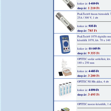
1 410 Ft
kisker ár:
1 210 Ft
shop ár:
PeakTech® finom biztosíték 
25A / 300 V, 1 db
935 Ft
kisker ár:
785 Ft
shop ár:
PeakTech® 1070 digitális mu
készülék 1070, kb. 70 x 14
11 145 Ft
kisker ár:
9 355 Ft
shop ár:
OPITEC szolár szökőkút, kb.
140 x 250 mm
4 485 Ft
kisker ár:
3 200 Ft
shop ár:
OPITEC NI-Mh akku, 4 db
4 890 Ft
kisker ár:
3 495 Ft
shop ár:
OPITEC morze-készülék, 1 