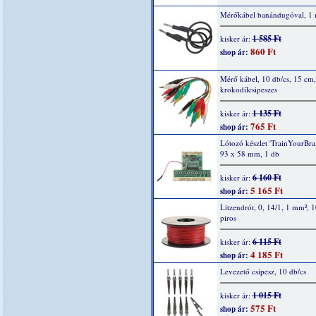
Mérőkábel banándugóval, 1 
1 585 Ft
kisker ár:
860 Ft
shop ár:
Mérő kábel, 10 db/cs, 15 cm,
krokodílcsipeszes
1 135 Ft
kisker ár:
765 Ft
shop ár:
Lótozó készlet 'TrainYourBrai
93 x 58 mm, 1 db
6 160 Ft
kisker ár:
5 165 Ft
shop ár:
Litzendrót, 0, 14/1, 1 mm², 
piros
6 115 Ft
kisker ár:
4 185 Ft
shop ár:
Levezető csipesz, 10 db/cs
1 015 Ft
kisker ár:
575 Ft
shop ár: