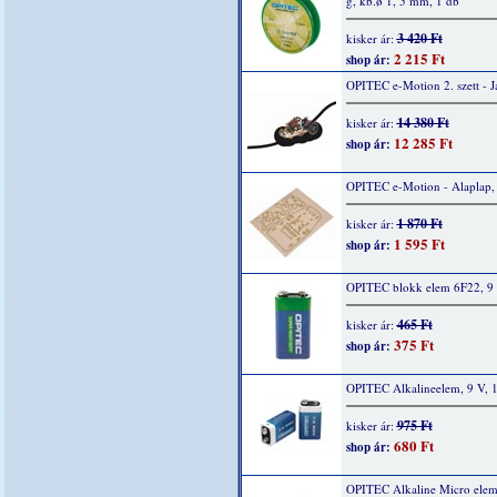
g, kb.ø 1, 5 mm, 1 db
3 420 Ft
kisker ár:
2 215 Ft
shop ár:
OPITEC e-Motion 2. szett - 
14 380 Ft
kisker ár:
12 285 Ft
shop ár:
OPITEC e-Motion - Alaplap,
1 870 Ft
kisker ár:
1 595 Ft
shop ár:
OPITEC blokk elem 6F22, 9 
465 Ft
kisker ár:
375 Ft
shop ár:
OPITEC Alkalineelem, 9 V, 
975 Ft
kisker ár:
680 Ft
shop ár:
OPITEC Alkaline Micro elem