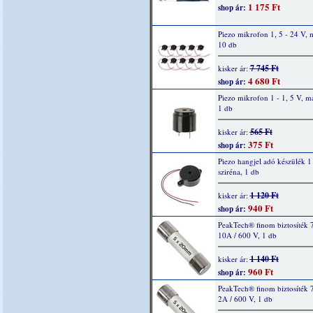
1 175 Ft
shop ár:
Piezo mikrofon 1, 5 - 24 V, 
10 db
7 745 Ft
kisker ár:
4 680 Ft
shop ár:
Piezo mikrofon 1 - 1, 5 V, m
1 db
565 Ft
kisker ár:
375 Ft
shop ár:
Piezo hangjel adó készülék 1 
sziréna, 1 db
1 120 Ft
kisker ár:
940 Ft
shop ár:
PeakTech® finom biztosíték 
10A / 600 V, 1 db
1 140 Ft
kisker ár:
960 Ft
shop ár:
PeakTech® finom biztosíték 
2A / 600 V, 1 db