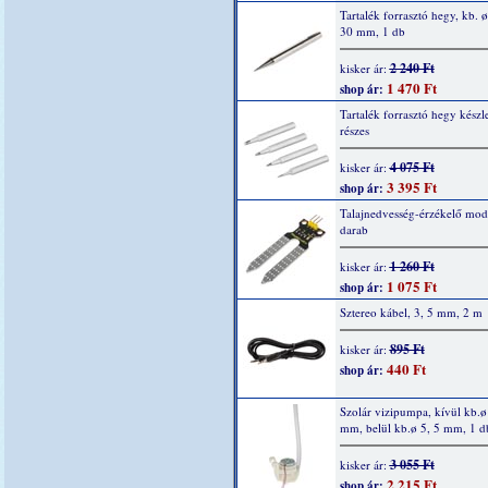
Tartalék forrasztó hegy, kb. ø
30 mm, 1 db
2 240 Ft
kisker ár:
1 470 Ft
shop ár:
Tartalék forrasztó hegy készle
részes
4 075 Ft
kisker ár:
3 395 Ft
shop ár:
Talajnedvesség-érzékelő mod
darab
1 260 Ft
kisker ár:
1 075 Ft
shop ár:
Sztereo kábel, 3, 5 mm, 2 m
895 Ft
kisker ár:
440 Ft
shop ár:
Szolár vizipumpa, kívül kb.ø
mm, belül kb.ø 5, 5 mm, 1 d
3 055 Ft
kisker ár:
2 215 Ft
shop ár: