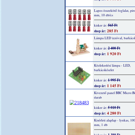
Lapos összekötő foglalat, piro
mm, 10 db/cs
565 Ft
kisker ár:
285 Ft
shop ár:
Lámpa LED izzóval, barkácsk
2 400 Ft
kisker ár:
1 920 Ft
shop ár:
Közlekedési lámpa - LED,
barkácskészlet
1 995 Ft
kisker ár:
1 145 Ft
shop ár:
Kivezető panel BBC Micro:Bi
darab
5 010 Ft
kisker ár:
4 280 Ft
shop ár:
Kisérleti alaplap - lyukas, 10
mm, 1 db
1 380 Ft
kisker ár: