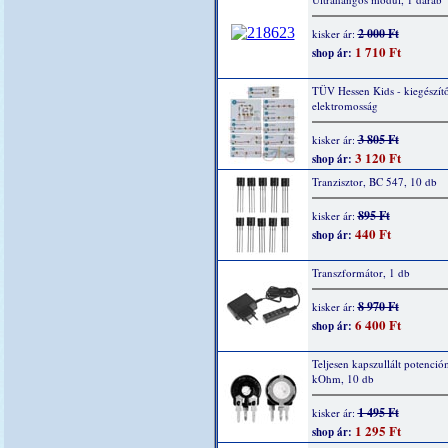
2 000 Ft
kisker ár:
1 710 Ft
shop ár:
TÜV Hessen Kids - kiegészítő
elektromosság
3 805 Ft
kisker ár:
3 120 Ft
shop ár:
Tranzisztor, BC 547, 10 db
895 Ft
kisker ár:
440 Ft
shop ár:
Transzformátor, 1 db
8 970 Ft
kisker ár:
6 400 Ft
shop ár:
Teljesen kapszullált potenció
kOhm, 10 db
1 495 Ft
kisker ár:
1 295 Ft
shop ár: