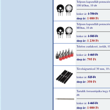
Teljesen kapszullált potenció
100 kOhm, 10 db
1 750 Ft
kisker ár:
1 080 Ft
shop ár:
Teljesen kapszullált potenció
MOhm, 10 db
1 585 Ft
kisker ár:
1 230 Ft
shop ár:
Telefon csatlakozó, izolált, 1
1 465 Ft
kisker ár:
795 Ft
shop ár:
Távolságtartócső 30 mm, 10 
525 Ft
kisker ár:
350 Ft
shop ár:
Tartalék forrasztópáka hegy 
db
1 465 Ft
kisker ár:
1 080 Ft
shop ár: