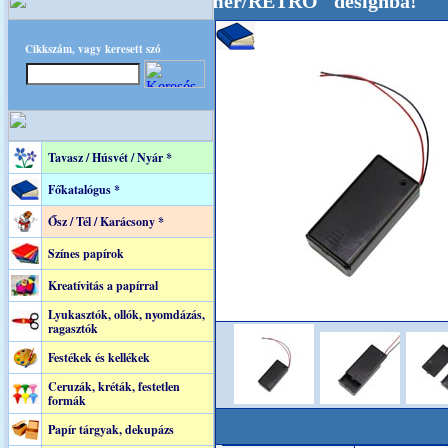
al tartjuk "Oldtimer/RETRO" designba!
++++++
Cikkszám, vagy keresett szó
Tavasz / Húsvét / Nyár *
Főkatalógus *
Ősz / Tél / Karácsony *
Színes papírok
Kreatívitás a papírral
Lyukasztók, ollók, nyomdázás,
ragasztók
Festékek és kellékek
Ceruzák, kréták, festetlen
formák
Papír tárgyak, dekupázs