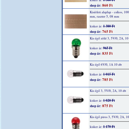
860 Ft
shop ár:
Kisérleti alaplap - csíkos, 10
mm, raszter 5, 08 mm
1 380 Ft
kisker ár:
765 Ft
shop ár:
Kis égő zöld 3, 5V/0, 2A, 10
965 Ft
kisker ár:
835 Ft
shop ár:
Kis égő 6V/0, 1A 10 db
1 015 Ft
kisker ár:
785 Ft
shop ár:
Kis égő 3, 5V/0, 2A, 10 db
1 020 Ft
kisker ár:
875 Ft
shop ár:
Kis égő piros 3, 5V/0, 2A, 1
1 170 Ft
kisker ár: