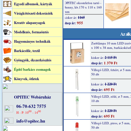
Egyedi albumok, kártyák
Virágkötészeti dekorációk
Kreatív alapanyagok
Modellezés, formaöntés
Az alk
Hagyományos technikák
Zseblámpa 10 mm LED izzóv
x 100 x 38 mm, barkácskészl
Barkácsfilc, textil
2 115 Ft
kisker ár:
Gyöngyök, ékszerkészítés
1 370 Ft
shop ár:
Építő barkács csomagok
Villogó LED, fehért, ø 5 mm
50 db
Könyvek, ötletek
1 220 Ft
kisker ár:
695 Ft
shop ár:
OPITEC Webáruház
Villogó LED, zöld, ø 5 mm,
10 db
06-70-632 7575
1 220 Ft
kisker ár:
00
00
H - P: 10
- 14
695 Ft
shop ár:
info@opitec.hu
Villogó LED, piros, ø 5 mm
50 db