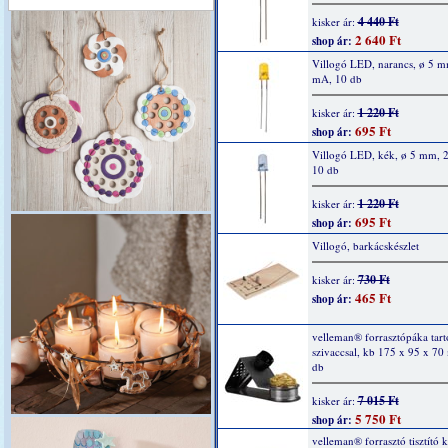
4 440 Ft
kisker ár:
2 640 Ft
shop ár:
Villogó LED, narancs, ø 5 m
mA, 10 db
1 220 Ft
kisker ár:
695 Ft
shop ár:
Villogó LED, kék, ø 5 mm, 
10 db
1 220 Ft
kisker ár:
695 Ft
shop ár:
Villogó, barkácskészlet
730 Ft
kisker ár:
465 Ft
shop ár:
velleman® forrasztópáka tartó
szivaccsal, kb 175 x 95 x 70
db
7 015 Ft
kisker ár:
5 750 Ft
shop ár:
velleman® forrasztó tisztító k