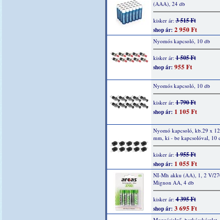
(AAA), 24 db
3 515 Ft
kisker ár:
2 950 Ft
shop ár:
Nyomós kapcsoló, 10 db
1 505 Ft
kisker ár:
955 Ft
shop ár:
Nyomós kapcsoló, 10 db
1 790 Ft
kisker ár:
1 105 Ft
shop ár:
Nyomó kapcsoló, kb.29 x 12
mm, ki - be kapcsolóval, 10 
1 955 Ft
kisker ár:
1 055 Ft
shop ár:
NI-Mh akku (AA), 1, 2 V/2
Mignon AA, 4 db
4 395 Ft
kisker ár:
3 695 Ft
shop ár:
Mozgásjelző, barkácskészlet