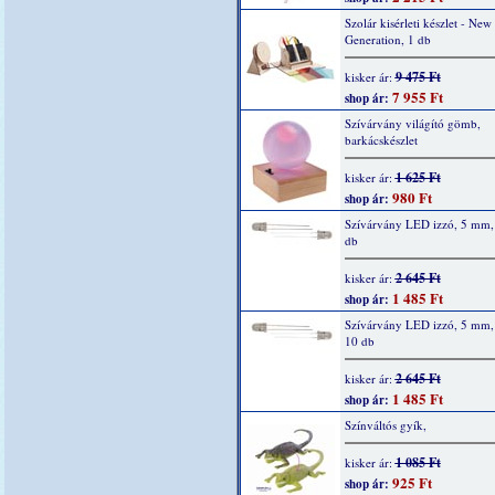
Szolár kisérleti készlet - New
Generation, 1 db
9 475 Ft
kisker ár:
7 955 Ft
shop ár:
Szívárvány világító gömb,
barkácskészlet
1 625 Ft
kisker ár:
980 Ft
shop ár:
Szívárvány LED izzó, 5 mm, 
db
2 645 Ft
kisker ár:
1 485 Ft
shop ár:
Szívárvány LED izzó, 5 mm,
10 db
2 645 Ft
kisker ár:
1 485 Ft
shop ár:
Színváltós gyík,
1 085 Ft
kisker ár:
925 Ft
shop ár: