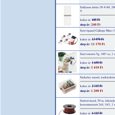
Szilícium dióda 1N 4148, 2
V
445 Ft
kisker ár:
240 Ft
shop ár:
Szervópanel Calliope Mini v
13 070 Ft
kisker ár:
11 170 Ft
shop ár:
Szervomotor 9g, 180°-os, 1 
1 650 Ft
kisker ár:
1 410 Ft
shop ár:
Szekrény riasztó, barkácskész
2 115 Ft
kisker ár:
1 200 Ft
shop ár:
Sodrott huzal, 50 m, fekete/p
keresztmetszett 2x0, 14/1, 1
6 115 Ft
kisker ár: