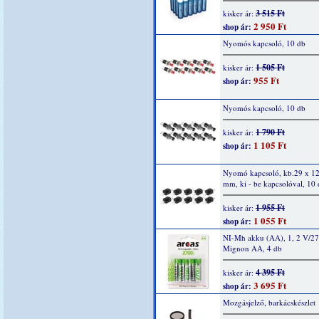
3 515 Ft
kisker ár:
2 950 Ft
shop ár:
Nyomós kapcsoló, 10 db
1 505 Ft
kisker ár:
955 Ft
shop ár:
Nyomós kapcsoló, 10 db
1 790 Ft
kisker ár:
1 105 Ft
shop ár:
Nyomó kapcsoló, kb.29 x 12
mm, ki - be kapcsolóval, 10
1 955 Ft
kisker ár:
1 055 Ft
shop ár:
NI-Mh akku (AA), 1, 2 V/2
Mignon AA, 4 db
4 395 Ft
kisker ár:
3 695 Ft
shop ár:
Mozgásjelző, barkácskészlet