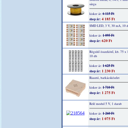
sárga
6 115 Ft
kisker ár:
4 185 Ft
shop ár:
SMD LED, 3 V, 30 mA, 10 
1 095 Ft
kisker ár:
620 Ft
shop ár:
Rögzítő összekötő, kb. 75 x
10 db
1 625 Ft
kisker ár:
1 230 Ft
shop ár:
Riasztó, barkácskészlet
1 710 Ft
kisker ár:
1 275 Ft
shop ár:
Relé modul 5 V, 1 darab
1 260 Ft
kisker ár:
1 075 Ft
shop ár: