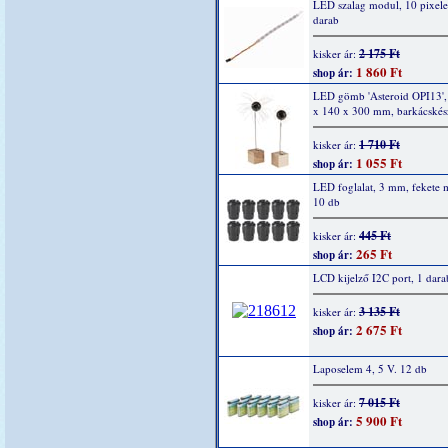
LED szalag modul, 10 pixel
darab
2 175 Ft
kisker ár:
1 860 Ft
shop ár:
LED gömb 'Asteroid OPI13',
x 140 x 300 mm, barkácskész
1 710 Ft
kisker ár:
1 055 Ft
shop ár:
LED foglalat, 3 mm, fekete
10 db
445 Ft
kisker ár:
265 Ft
shop ár:
LCD kijelző I2C port, 1 dara
3 135 Ft
kisker ár:
2 675 Ft
shop ár:
Laposelem 4, 5 V. 12 db
7 015 Ft
kisker ár:
5 900 Ft
shop ár: