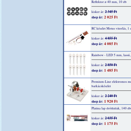
Reflektor ø 40 mm, 10 db
2 345 Ft
kisker ár:
2 025 Ft
shop ár:
RC készlet Motus vitorlás, 1 
4 855 Ft
kisker ár:
4 085 Ft
shop ár:
Rainbow - LED 5 mm, lassú,
2 850 Ft
kisker ár:
1 485 Ft
shop ár:
Premium-Line elektromos mo
barkácskészlet
2 240 Ft
kisker ár:
1 920 Ft
shop ár:
Platina lap dróthidak, 140 db
2 035 Ft
kisker ár:
1 175 Ft
shop ár: