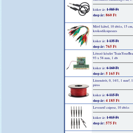
1 585 Ft
kisker ár:
860 Ft
shop ár:
Mérő kábel, 10 db/cs, 15 cm
krokodílcsipeszes
1 135 Ft
kisker ár:
765 Ft
shop ár:
Lótozó készlet 'TrainYourBrai
93 x 58 mm, 1 db
6 160 Ft
kisker ár:
5 165 Ft
shop ár:
Litzendrót, 0, 14/1, 1 mm², 
piros
6 115 Ft
kisker ár:
4 185 Ft
shop ár:
Levezető csipesz, 10 db/cs
1 015 Ft
kisker ár:
575 Ft
shop ár: