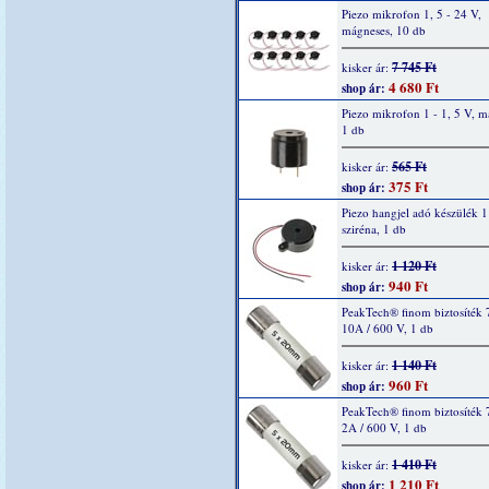
Piezo mikrofon 1, 5 - 24 V,
mágneses, 10 db
7 745 Ft
kisker ár:
4 680 Ft
shop ár:
Piezo mikrofon 1 - 1, 5 V, m
1 db
565 Ft
kisker ár:
375 Ft
shop ár:
Piezo hangjel adó készülék 1
sziréna, 1 db
1 120 Ft
kisker ár:
940 Ft
shop ár:
PeakTech® finom biztosíték 
10A / 600 V, 1 db
1 140 Ft
kisker ár:
960 Ft
shop ár:
PeakTech® finom biztosíték 
2A / 600 V, 1 db
1 410 Ft
kisker ár:
1 210 Ft
shop ár: