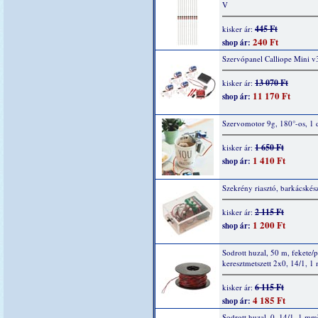
V
445 Ft
kisker ár:
240 Ft
shop ár:
Szervópanel Calliope Mini v
13 070 Ft
kisker ár:
11 170 Ft
shop ár:
Szervomotor 9g, 180°-os, 1 
1 650 Ft
kisker ár:
1 410 Ft
shop ár:
Szekrény riasztó, barkácskész
2 115 Ft
kisker ár:
1 200 Ft
shop ár:
Sodrott huzal, 50 m, fekete/p
keresztmetszett 2x0, 14/1, 1
6 115 Ft
kisker ár:
4 185 Ft
shop ár:
Sodrott huzal, 0, 14/1, 1 mm