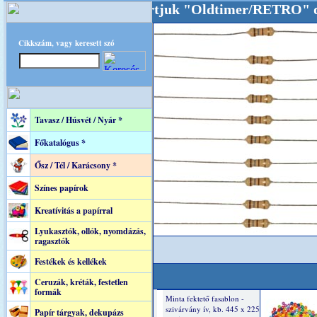
kat akarattal tartjuk "Oldtimer/RETRO" desig
Cikkszám, vagy keresett szó
Tavasz / Húsvét / Nyár *
Főkatalógus *
Ősz / Tél / Karácsony *
Színes papírok
Kreatívitás a papírral
Lyukasztók, ollók, nyomdázás,
ragasztók
Festékek és kellékek
Ceruzák, kréták, festetlen
formák
Papír tárgyak, dekupázs