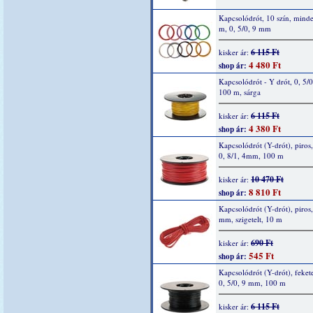
Kapcsolódrót, 10 szín, mind
m, 0, 5/0, 9 mm
6 115 Ft
kisker ár:
4 480 Ft
shop ár:
Kapcsolódrót - Y drót, 0, 5/
100 m, sárga
6 115 Ft
kisker ár:
4 380 Ft
shop ár:
Kapcsolódrót (Y-drót), piros,
0, 8/1, 4mm, 100 m
10 470 Ft
kisker ár:
8 810 Ft
shop ár:
Kapcsolódrót (Y-drót), piros,
mm, szigetelt, 10 m
690 Ft
kisker ár:
545 Ft
shop ár:
Kapcsolódrót (Y-drót), fekete
0, 5/0, 9 mm, 100 m
6 115 Ft
kisker ár: