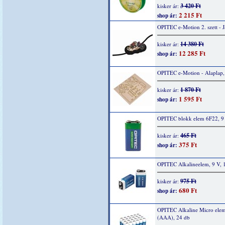
3 420 Ft
kisker ár:
2 215 Ft
shop ár:
OPITEC e-Motion 2. szett - 
14 380 Ft
kisker ár:
12 285 Ft
shop ár:
OPITEC e-Motion - Alaplap,
1 870 Ft
kisker ár:
1 595 Ft
shop ár:
OPITEC blokk elem 6F22, 9 
465 Ft
kisker ár:
375 Ft
shop ár:
OPITEC Alkalineelem, 9 V, 
975 Ft
kisker ár:
680 Ft
shop ár:
OPITEC Alkaline Micro elem
(AAA), 24 db