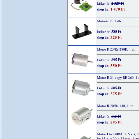
2 320 Ft
kisker ár:
1 470 Ft
shop ár:
Motortartó, 1 db
385 Ft
kisker ár:
325 Ft
shop ár:
Motor R 23/Re 280R, 1 db
895 Ft
kisker ár:
550 Ft
shop ár:
Motor R 21 vagy RE 260, 1 
605 Ft
kisker ár:
375 Ft
shop ár:
Motor R 20/Re 140, 1 db
565 Ft
kisker ár:
285 Ft
shop ár:
Motor FA-130RA, 1, 5 - 3, 
kb.15 g, ø 20 x 25 mm, 1 db