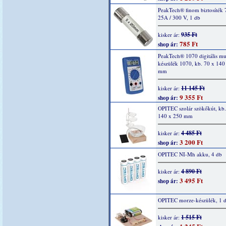
PeakTech® finom biztosíték 
25A / 300 V, 1 db
935 Ft
kisker ár:
785 Ft
shop ár:
PeakTech® 1070 digitális mu
készülék 1070, kb. 70 x 140
mm
11 145 Ft
kisker ár:
9 355 Ft
shop ár:
OPITEC szolár szökőkút, kb.
140 x 250 mm
4 485 Ft
kisker ár:
3 200 Ft
shop ár:
OPITEC NI-Mh akku, 4 db
4 890 Ft
kisker ár:
3 495 Ft
shop ár:
OPITEC morze-készülék, 1 
1 515 Ft
kisker ár: