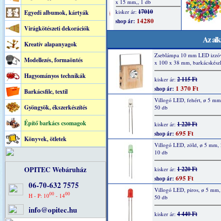
Egyedi albumok, kártyák
Virágkötészeti dekorációk
Az alk
Kreatív alapanyagok
Zseblámpa 10 mm LED izzóv
Modellezés, formaöntés
x 100 x 38 mm, barkácskészl
Hagyományos technikák
2 115 Ft
kisker ár:
1 370 Ft
shop ár:
Barkácsfilc, textil
Villogó LED, fehért, ø 5 m
Gyöngyök, ékszerkészítés
50 db
Építő barkács csomagok
1 220 Ft
kisker ár:
695 Ft
shop ár:
Könyvek, ötletek
Villogó LED, zöld, ø 5 mm,
10 db
OPITEC Webáruház
1 220 Ft
kisker ár:
695 Ft
shop ár:
06-70-632 7575
Villogó LED, piros, ø 5 mm
00
00
H - P: 10
- 14
50 db
info@opitec.hu
4 440 Ft
kisker ár: