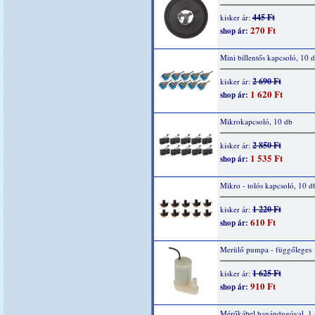
445 Ft
kisker ár:
270 Ft
shop ár:
Mini billentős kapcsoló, 10 
2 690 Ft
kisker ár:
1 620 Ft
shop ár:
Mikrokapcsoló, 10 db
2 850 Ft
kisker ár:
1 535 Ft
shop ár:
Mikro - tolós kapcsoló, 10 d
1 220 Ft
kisker ár:
610 Ft
shop ár:
Merülő pumpa - függőleges
1 625 Ft
kisker ár:
910 Ft
shop ár:
Mérőkábel banándugóval, 1 