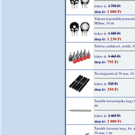
1 750 Ft
kisker ár:
1 080 Ft
shop ár:
Teljesen kapszullált potenció
MOhm, 10 db
1 585 Ft
kisker ár:
1 230 Ft
shop ár:
Telefon csatlakozó, izolált, 1
1 465 Ft
kisker ár:
795 Ft
shop ár:
Távolságtartócső 30 mm, 10
525 Ft
kisker ár:
350 Ft
shop ár:
Tartalék forrasztópáka hegy 
db
1 465 Ft
kisker ár:
1 080 Ft
shop ár:
Tartalék forrasztó hegy, kb. ø
30 mm, 1 db