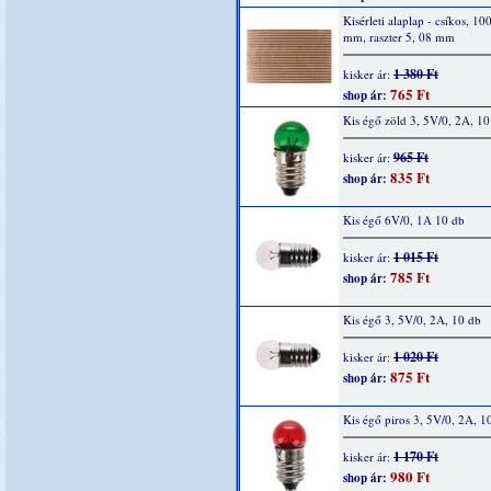
Kisérleti alaplap - csíkos, 10
mm, raszter 5, 08 mm
1 380 Ft
kisker ár:
765 Ft
shop ár:
Kis égő zöld 3, 5V/0, 2A, 10
965 Ft
kisker ár:
835 Ft
shop ár:
Kis égő 6V/0, 1A 10 db
1 015 Ft
kisker ár:
785 Ft
shop ár:
Kis égő 3, 5V/0, 2A, 10 db
1 020 Ft
kisker ár:
875 Ft
shop ár:
Kis égő piros 3, 5V/0, 2A, 1
1 170 Ft
kisker ár:
980 Ft
shop ár: