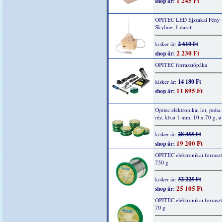
1 245 Ft
shop ár:
OPITEC LED Éjszakai Fény 
Skyline, 1 darab
2 610 Ft
kisker ár:
2 230 Ft
shop ár:
OPITEC forrasztópáka
14 180 Ft
kisker ár:
11 895 Ft
shop ár:
Opitec elektronikai lot, puha
réz, kb.ø 1 mm, 10 x 70 g, 
28 355 Ft
kisker ár:
19 200 Ft
shop ár:
OPITEC elektronikai forrasz
750 g
32 225 Ft
kisker ár:
25 105 Ft
shop ár:
OPITEC elektronikai forrasz
70 g