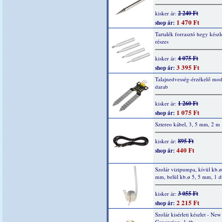
2 240 Ft
kisker ár:
1 470 Ft
shop ár:
Tartalék forrasztó hegy készle
részes
4 075 Ft
kisker ár:
3 395 Ft
shop ár:
Talajnedvesség-érzékelő mod
darab
1 260 Ft
kisker ár:
1 075 Ft
shop ár:
Sztereo kábel, 3, 5 mm, 2 m
895 Ft
kisker ár:
440 Ft
shop ár:
Szolár vizipumpa, kívül kb.ø
mm, belül kb.ø 5, 5 mm, 1 d
3 055 Ft
kisker ár:
2 215 Ft
shop ár:
Szolár kisérleti készlet - New
Generation, 1 db