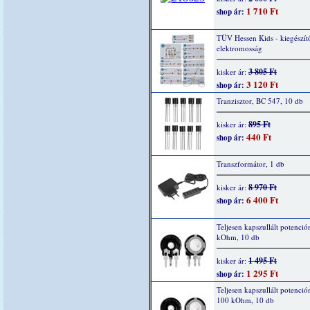
1 710 Ft
shop ár:
TÜV Hessen Kids - kiegészítő
elektromosság
3 805 Ft
kisker ár:
3 120 Ft
shop ár:
Tranzisztor, BC 547, 10 db
895 Ft
kisker ár:
440 Ft
shop ár:
Transzformátor, 1 db
8 970 Ft
kisker ár:
6 400 Ft
shop ár:
Teljesen kapszullált potenció
kOhm, 10 db
1 495 Ft
kisker ár:
1 295 Ft
shop ár:
Teljesen kapszullált potenció
100 kOhm, 10 db