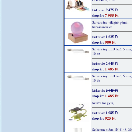
9 475 Ft
kisker ár:
7 955 Ft
shop ár:
Szívárvány világító gömb,
barkácskészlet
1 625 Ft
kisker ár:
980 Ft
shop ár:
Szívárvány LED izzó, 5 mm, 
10 db
2 645 Ft
kisker ár:
1 485 Ft
shop ár:
Szívárvány LED izzó, 5 mm,
10 db
2 645 Ft
kisker ár:
1 485 Ft
shop ár:
Színváltós gyík,
1 085 Ft
kisker ár:
925 Ft
shop ár:
Szilícium dióda 1N 4148, 2