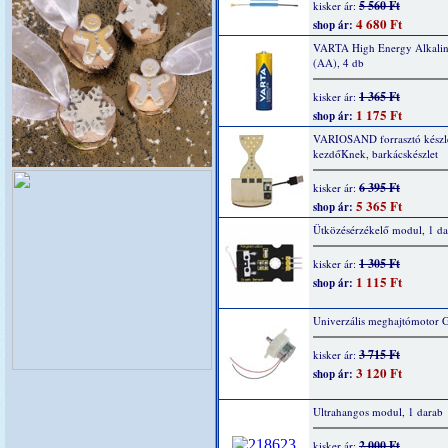
5 560 Ft
kisker ár:
4 680 Ft
shop ár:
VARTA High Energy Alkaline
(AA), 4 db
1 365 Ft
kisker ár:
1 175 Ft
shop ár:
VARIOSAND forrasztó készl
kezdőKnek, barkácskészlet
6 395 Ft
kisker ár:
5 365 Ft
shop ár:
Ütközésérzékelő modul, 1 da
1 305 Ft
kisker ár:
1 115 Ft
shop ár:
Univerzális meghajtómotor 
3 715 Ft
kisker ár:
3 120 Ft
shop ár:
Ultrahangos modul, 1 darab
2 000 Ft
kisker ár: