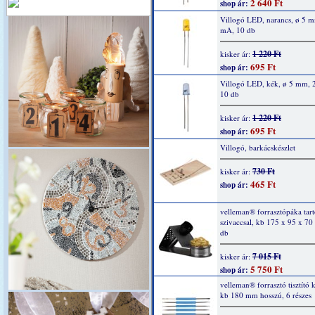
2 640 Ft
shop ár:
Villogó LED, narancs, ø 5 
mA, 10 db
1 220 Ft
kisker ár:
695 Ft
shop ár:
Villogó LED, kék, ø 5 mm, 
10 db
1 220 Ft
kisker ár:
695 Ft
shop ár:
Villogó, barkácskészlet
730 Ft
kisker ár:
465 Ft
shop ár:
velleman® forrasztópáka tartó
szivaccsal, kb 175 x 95 x 7
db
7 015 Ft
kisker ár:
5 750 Ft
shop ár:
velleman® forrasztó tisztító k
kb 180 mm hosszú, 6 részes