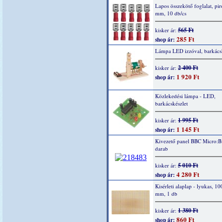
Lapos összekötő foglalat, piro
mm, 10 db/cs
565 Ft
kisker ár:
285 Ft
shop ár:
Lámpa LED izzóval, barkácsk
2 400 Ft
kisker ár:
1 920 Ft
shop ár:
Közlekedési lámpa - LED,
barkácskészlet
1 995 Ft
kisker ár:
1 145 Ft
shop ár:
Kivezető panel BBC Micro:Bi
darab
5 010 Ft
kisker ár:
4 280 Ft
shop ár:
Kisérleti alaplap - lyukas, 1
mm, 1 db
1 380 Ft
kisker ár:
860 Ft
shop ár: