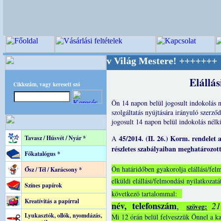
PITEC - A Kreatív Világ Mestere! +++++++ Old
Elállá
Cikkszám, vagy keresett szó
Ön 14 napon belül jogosult indokolás n
szolgáltatás nyújtására irányuló szerző
jogosult 14 napon belül indokolás nélk
45/2014. (II. 26.) Korm. rendelet a
Tavasz / Húsvét / Nyár *
A
részletes szabályaiban meghatározot
Főkatalógus *
Ön határidőben gyakorolja elállási/felmo
Ősz / Tél / Karácsony *
elküldi elállási/felmondási nyilatkozat
Színes papírok
következö tartalommal:
Kreatívitás a papírral
név, telefonszám
,
21
szöveg:
Lyukasztók, ollók, nyomdázás,
Mi 12 órán belül felveszzük Önnel a k