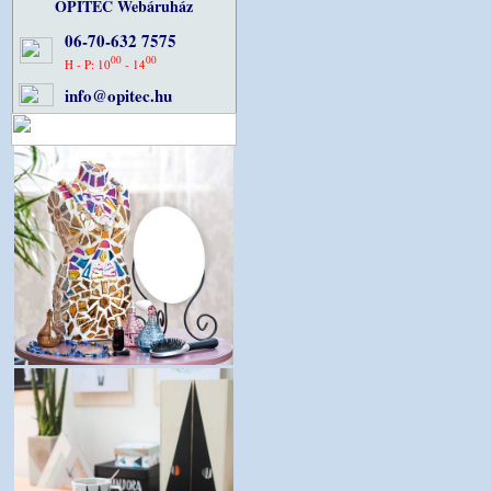
OPITEC Webáruház
06-70-632 7575
00
00
H - P: 10
- 14
info@opitec.hu