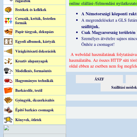
ragasztók
online elállási-/felmondási nyilatkoza
Festékek és kellékek
A Németországi központi rakt
Ceruzák, kréták, festetlen
A megrendeléseket a GLS futár
formák
szállítjuk.
Papír tárgyak, dekupázs
Csak Magyarország területén b
Személyes átvételre sajnos nincs
Egyedi albumok, kártyák
Önhöz a csomagot!
Virágkötészeti dekorációk
A weboldal használatának folytatásával
használatába. Az összes HTTP süti töröl
Kreatív alapanyagok
oldal ebben az esetben nem fog megfe
Modellezés, formaöntés
Hagyományos technikák
Barkácsfilc, textil
Gyöngyök, ékszerkészítés
Építő barkács csomagok
Könyvek, ötletek