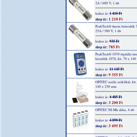
2A / 600 V, 1 db
1 410 Ft
kisker ár:
1 210 Ft
shop ár:
PeakTech® finom biztosíték 
25A / 300 V, 1 db
935 Ft
kisker ár:
785 Ft
shop ár:
PeakTech® 1070 digitális mu
készülék 1070, kb. 70 x 14
11 145 Ft
kisker ár:
9 355 Ft
shop ár:
OPITEC szolár szökőkút, kb.
140 x 250 mm
4 485 Ft
kisker ár:
3 200 Ft
shop ár:
OPITEC NI-Mh akku, 4 db
4 890 Ft
kisker ár:
3 495 Ft
shop ár: