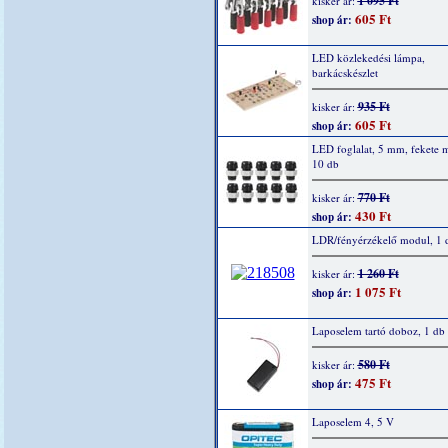
1 095 Ft
kisker ár:
605 Ft
shop ár:
LED közlekedési lámpa,
barkácskészlet
935 Ft
kisker ár:
605 Ft
shop ár:
LED foglalat, 5 mm, fekete 
10 db
770 Ft
kisker ár:
430 Ft
shop ár:
LDR/fényérzékelő modul, 1 
1 260 Ft
kisker ár:
1 075 Ft
shop ár:
Laposelem tartó doboz, 1 db
580 Ft
kisker ár:
475 Ft
shop ár:
Laposelem 4, 5 V