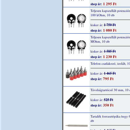
1 295 Ft
shop ár:
Teljesen kapszullált potenció
100 kOhm, 10 db
1 750 Ft
kisker ár:
1 080 Ft
shop ár:
Teljesen kapszullált potenció
MOhm, 10 db
1 585 Ft
kisker ár:
1 230 Ft
shop ár:
Telefon csatlakozó, izolált, 1
1 465 Ft
kisker ár:
795 Ft
shop ár:
Távolságtartócső 30 mm, 10 
525 Ft
kisker ár:
350 Ft
shop ár:
Tartalék forrasztópáka hegy 
db