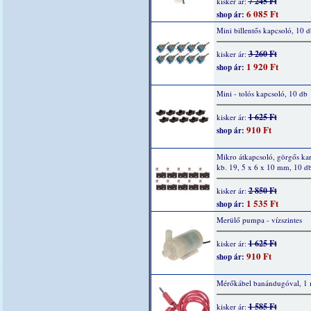
7 245 Ft
kisker ár:
6 085 Ft
shop ár:
Mini billentős kapcsoló, 10 d
3 260 Ft
kisker ár:
1 920 Ft
shop ár:
Mini - tolós kapcsoló, 10 db
1 625 Ft
kisker ár:
910 Ft
shop ár:
Mikro átkapcsoló, görgős ka
kb. 19, 5 x 6 x 10 mm, 10 d
2 850 Ft
kisker ár:
1 535 Ft
shop ár:
Merülő pumpa - vízszintes
1 625 Ft
kisker ár:
910 Ft
shop ár:
Mérőkábel banándugóval, 1 
1 585 Ft
kisker ár: