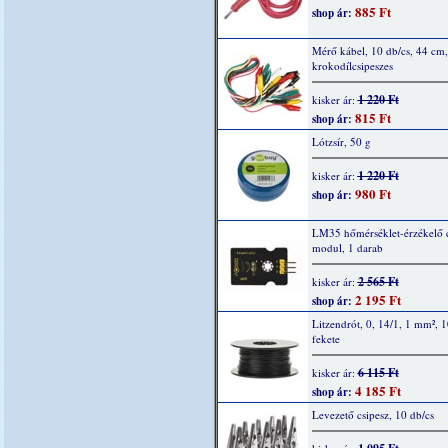
885 Ft
shop ár:
Mérő kábel, 10 db/cs, 44 cm,
krokodílcsipeszes
1 220 Ft
kisker ár:
815 Ft
shop ár:
Lótzsír, 50 g
1 220 Ft
kisker ár:
980 Ft
shop ár:
LM35 hőmérséklet-érzékelő 
modul, 1 darab
2 565 Ft
kisker ár:
2 195 Ft
shop ár:
Litzendrót, 0, 14/1, 1 mm², 
fekete
6 115 Ft
kisker ár:
4 185 Ft
shop ár:
Levezető csipesz, 10 db/cs