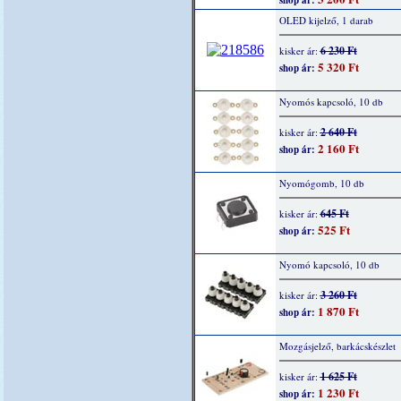
shop ár:
OLED kijelző, 1 darab
6 230 Ft
kisker ár:
5 320 Ft
shop ár:
Nyomós kapcsoló, 10 db
2 640 Ft
kisker ár:
2 160 Ft
shop ár:
Nyomógomb, 10 db
645 Ft
kisker ár:
525 Ft
shop ár:
Nyomó kapcsoló, 10 db
3 260 Ft
kisker ár:
1 870 Ft
shop ár:
Mozgásjelző, barkácskészlet
1 625 Ft
kisker ár:
1 230 Ft
shop ár: