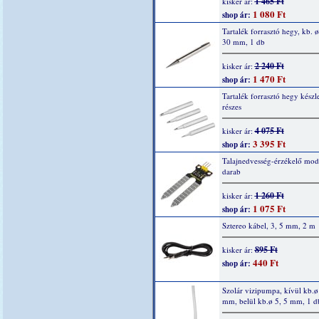
1 465 Ft
kisker ár:
1 080 Ft
shop ár:
Tartalék forrasztó hegy, kb. ø
30 mm, 1 db
2 240 Ft
kisker ár:
1 470 Ft
shop ár:
Tartalék forrasztó hegy készle
részes
4 075 Ft
kisker ár:
3 395 Ft
shop ár:
Talajnedvesség-érzékelő mod
darab
1 260 Ft
kisker ár:
1 075 Ft
shop ár:
Sztereo kábel, 3, 5 mm, 2 m
895 Ft
kisker ár:
440 Ft
shop ár:
Szolár vizipumpa, kívül kb.ø
mm, belül kb.ø 5, 5 mm, 1 d