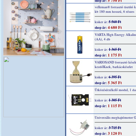
5 750 Ft
shop ár:
velleman® forrasztó tisztító k
kb 180 mm hosszú, 6 részes
5 560 Ft
kisker ár:
4 680 Ft
shop ár:
VARTA High Energy Alkaline
(AA), 4 db
1 365 Ft
kisker ár:
1 175 Ft
shop ár:
VARIOSAND forrasztó készl
kezdőKnek, barkácskészlet
6 395 Ft
kisker ár:
5 365 Ft
shop ár:
Ütközésérzékelő modul, 1 da
1 305 Ft
kisker ár:
1 115 Ft
shop ár:
Univerzális meghajtómotor 
3 715 Ft
kisker ár:
3 120 Ft
shop ár: