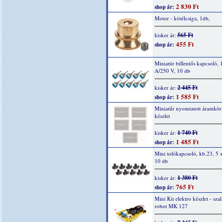
2 830 Ft
shop ár:
Motor - kötélcsiga, 1db,
565 Ft
kisker ár:
455 Ft
shop ár:
Miniatúr billentős kapcsoló,
A/250 V, 10 db
2 445 Ft
kisker ár:
1 585 Ft
shop ár:
Miniatűr nyomtatott áramkör
készlet
1 740 Ft
kisker ár:
1 485 Ft
shop ár:
Mini tolókapcsoló, kb.23, 5
10 db
1 380 Ft
kisker ár:
765 Ft
shop ár:
Mini Kit elektro készlet - sza
robot MK 127