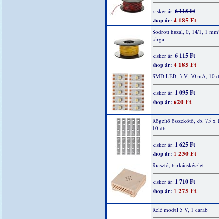
6 115 Ft
kisker ár:
4 185 Ft
shop ár:
Sodrott huzal, 0, 14/1, 1 mm
sárga
6 115 Ft
kisker ár:
4 185 Ft
shop ár:
SMD LED, 3 V, 30 mA, 10 
1 095 Ft
kisker ár:
620 Ft
shop ár:
Rögzítő összekötő, kb. 75 x
10 db
1 625 Ft
kisker ár:
1 230 Ft
shop ár:
Riasztó, barkácskészlet
1 710 Ft
kisker ár:
1 275 Ft
shop ár:
Relé modul 5 V, 1 darab