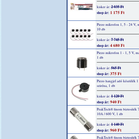
2 035 Ft
kisker ár:
1 175 Ft
shop ár:
Piezo mikrofon 1, 5 - 24 V, 
10 db
7 745 Ft
kisker ár:
4 680 Ft
shop ár:
Piezo mikrofon 1 - 1, 5 V, m
1 db
565 Ft
kisker ár:
375 Ft
shop ár:
Piezo hangjel adó készülék 1 
sziréna, 1 db
1 120 Ft
kisker ár:
940 Ft
shop ár:
PeakTech® finom biztosíték 
10A / 600 V, 1 db
1 140 Ft
kisker ár:
960 Ft
shop ár:
PeakTech® finom biztosíték 