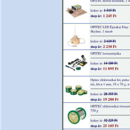
OPITEC morze-készülék, 1 
1 515 Ft
kisker ár:
1 245 Ft
shop ár:
OPITEC LED Éjszakai Fény 
Skyline, 1 darab
2 610 Ft
kisker ár:
2 230 Ft
shop ár:
OPITEC forrasztópáka
14 180 Ft
kisker ár:
11 895 Ft
shop ár:
Opitec elektronikai lot, puha 
réz, kb.ø 1 mm, 10 x 70 g, 
28 355 Ft
kisker ár:
19 200 Ft
shop ár:
OPITEC elektronikai forraszt
750 g
32 225 Ft
kisker ár:
25 105 Ft
shop ár: