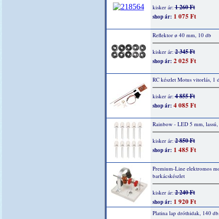
1 260 Ft
kisker ár:
1 075 Ft
shop ár:
Reflektor ø 40 mm, 10 db
2 345 Ft
kisker ár:
2 025 Ft
shop ár:
RC készlet Motus vitorlás, 1 
4 855 Ft
kisker ár:
4 085 Ft
shop ár:
Rainbow - LED 5 mm, lassú,
2 850 Ft
kisker ár:
1 485 Ft
shop ár:
Premium-Line elektromos mo
barkácskészlet
2 240 Ft
kisker ár:
1 920 Ft
shop ár:
Platina lap dróthidak, 140 db