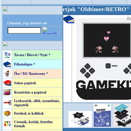
nkat akarattal tartjuk "Oldtimer/RETRO" desi
Cikkszám, vagy keresett szó
Tavasz / Húsvét / Nyár *
Főkatalógus *
Ősz / Tél / Karácsony *
Színes papírok
Kreatívitás a papírral
Lyukasztók, ollók, nyomdázás,
ragasztók
Festékek és kellékek
Ceruzák, kréták, festetlen
formák