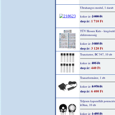
Ultrahangos modul, 1 darab
2 000 Ft
kisker ár:
1 710 Ft
shop ár:
TÜV Hessen Kids - kiegészítő
elektromosság
3 805 Ft
kisker ár:
3 120 Ft
shop ár:
Tranzisztor, BC 547, 10 db
895 Ft
kisker ár:
440 Ft
shop ár:
Transzformátor, 1 db
8 970 Ft
kisker ár:
6 400 Ft
shop ár:
Teljesen kapszullált potenció
kOhm, 10 db
1 495 Ft
kisker ár: