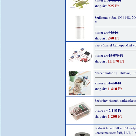
1 085 Ft
kisker ár:
925 Ft
shop ár:
Szilícium dióda 1N 4148, 2
V
445 Ft
kisker ár:
240 Ft
shop ár:
Szervópanel Calliope Mini v
13 070 Ft
kisker ár:
11 170 Ft
shop ár:
Szervomotor 9g, 180°-os, 1 
1 650 Ft
kisker ár:
1 410 Ft
shop ár:
Szekrény riasztó, barkácskész
2 115 Ft
kisker ár:
1 200 Ft
shop ár:
Sodrott huzal, 50 m, fekete/p
keresztmetszett 2x0, 14/1, 1