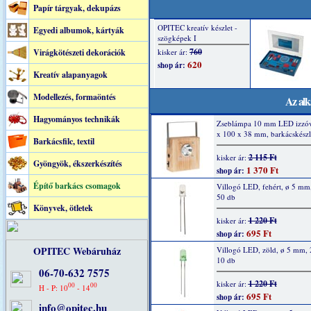
Papír tárgyak, dekupázs
Egyedi albumok, kártyák
Virágkötészeti dekorációk
Kreatív alapanyagok
Modellezés, formaöntés
Az alk
Hagyományos technikák
Zseblámpa 10 mm LED izzóv
x 100 x 38 mm, barkácskészl
Barkácsfilc, textil
2 115 Ft
kisker ár:
Gyöngyök, ékszerkészítés
1 370 Ft
shop ár:
Építő barkács csomagok
Villogó LED, fehért, ø 5 mm
50 db
Könyvek, ötletek
1 220 Ft
kisker ár:
695 Ft
shop ár:
OPITEC Webáruház
Villogó LED, zöld, ø 5 mm,
10 db
06-70-632 7575
1 220 Ft
kisker ár:
00
00
H - P: 10
- 14
695 Ft
shop ár:
info@opitec.hu