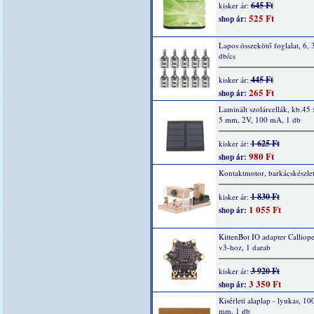
645 Ft
kisker ár:
525 Ft
shop ár:
Lapos összekötő foglalat, 6,
db/cs
445 Ft
kisker ár:
265 Ft
shop ár:
Laminált szolárcellák, kb.45 
5 mm, 2V, 100 mA, 1 db
1 625 Ft
kisker ár:
980 Ft
shop ár:
Kontaktmotor, barkácskészle
1 830 Ft
kisker ár:
1 055 Ft
shop ár:
KittenBot IO adapter Calliop
v3-hoz, 1 darab
3 920 Ft
kisker ár:
3 350 Ft
shop ár:
Kisérleti alaplap - lyukas, 10
mm, 1 db