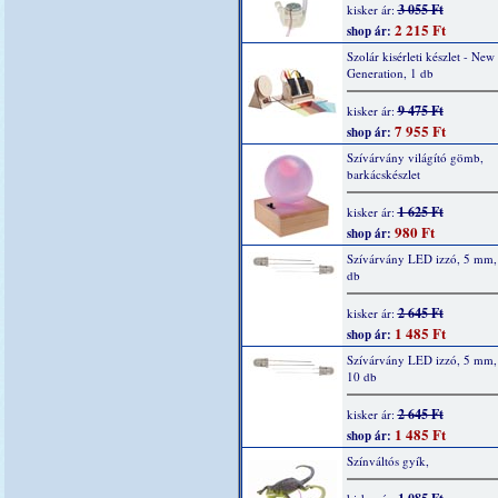
3 055 Ft
kisker ár:
2 215 Ft
shop ár:
Szolár kisérleti készlet - New
Generation, 1 db
9 475 Ft
kisker ár:
7 955 Ft
shop ár:
Szívárvány világító gömb,
barkácskészlet
1 625 Ft
kisker ár:
980 Ft
shop ár:
Szívárvány LED izzó, 5 mm, 
db
2 645 Ft
kisker ár:
1 485 Ft
shop ár:
Szívárvány LED izzó, 5 mm,
10 db
2 645 Ft
kisker ár:
1 485 Ft
shop ár:
Színváltós gyík,