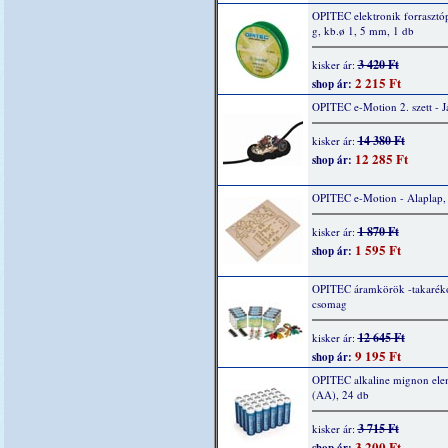
OPITEC elektronik forrasztó
g, kb.ø 1, 5 mm, 1 db
3 420 Ft
kisker ár:
2 215 Ft
shop ár:
OPITEC e-Motion 2. szett - 
14 380 Ft
kisker ár:
12 285 Ft
shop ár:
OPITEC e-Motion - Alaplap,
1 870 Ft
kisker ár:
1 595 Ft
shop ár:
OPITEC áramkörök -takarék
csomag
12 645 Ft
kisker ár:
9 195 Ft
shop ár:
OPITEC alkaline mignon ele
(AA), 24 db
3 715 Ft
kisker ár:
3 200 Ft