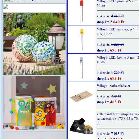
Villogó LED, piros, ø 5 mm
50 db
4 440 Ft
kisker ár:
2 640 Ft
shop ár:
Villogó LED, narancs, ø 5 m
mA, 10 db
1 220 Ft
kisker ár:
695 Ft
shop ár:
Villogó LED, kék, ø 5 mm, 
10 db
1 220 Ft
kisker ár:
695 Ft
shop ár:
Villogó, barkácskészlet
730 Ft
kisker ár:
465 Ft
shop ár:
velleman® forrasztópáka tartó
szivaccsal, kb 175 x 95 x 70
db
7 015 Ft
kisker ár: