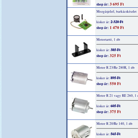
3 695 Ft
shop ár:
Mozgásjelző, barkácskészlet
2 320 Ft
kisker ár:
1 470 Ft
shop ár:
Motortartó, 1 db
385 Ft
kisker ár:
325 Ft
shop ár:
Motor R 23/Re 280R, 1 db
895 Ft
kisker ár:
550 Ft
shop ár:
Motor R 21 vagy RE 260, 1 
605 Ft
kisker ár:
375 Ft
shop ár:
Motor R 20/Re 140, 1 db
565 Ft
kisker ár: