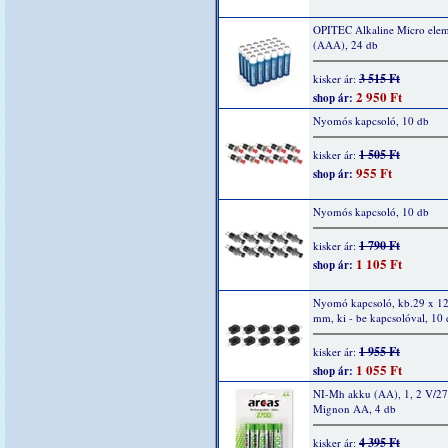
OPITEC Alkaline Micro elem
(AAA), 24 db
3 515 Ft
kisker ár:
2 950 Ft
shop ár:
Nyomós kapcsoló, 10 db
1 505 Ft
kisker ár:
955 Ft
shop ár:
Nyomós kapcsoló, 10 db
1 790 Ft
kisker ár:
1 105 Ft
shop ár:
Nyomó kapcsoló, kb.29 x 12
mm, ki - be kapcsolóval, 10
1 955 Ft
kisker ár:
1 055 Ft
shop ár:
NI-Mh akku (AA), 1, 2 V/2
Mignon AA, 4 db
4 395 Ft
kisker ár: