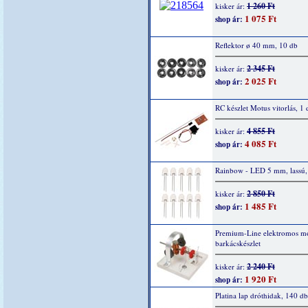
1 260 Ft
kisker ár:
1 075 Ft
shop ár:
Reflektor ø 40 mm, 10 db
2 345 Ft
kisker ár:
2 025 Ft
shop ár:
RC készlet Motus vitorlás, 1 
4 855 Ft
kisker ár:
4 085 Ft
shop ár:
Rainbow - LED 5 mm, lassú,
2 850 Ft
kisker ár:
1 485 Ft
shop ár:
Premium-Line elektromos mo
barkácskészlet
2 240 Ft
kisker ár:
1 920 Ft
shop ár:
Platina lap dróthidak, 140 db