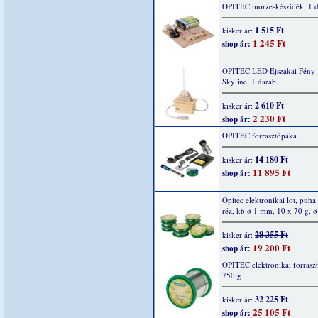
OPITEC morze-készülék, 1 
1 515 Ft
kisker ár:
1 245 Ft
shop ár:
OPITEC LED Éjszakai Fény 
Skyline, 1 darab
2 610 Ft
kisker ár:
2 230 Ft
shop ár:
OPITEC forrasztópáka
14 180 Ft
kisker ár:
11 895 Ft
shop ár:
Opitec elektronikai lot, puha
réz, kb.ø 1 mm, 10 x 70 g, 
28 355 Ft
kisker ár:
19 200 Ft
shop ár:
OPITEC elektronikai forrasz
750 g
32 225 Ft
kisker ár:
25 105 Ft
shop ár: