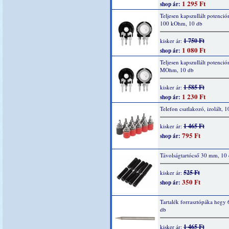
1 295 Ft
shop ár:
Teljesen kapszullált potenció
100 kOhm, 10 db
1 750 Ft
kisker ár:
1 080 Ft
shop ár:
Teljesen kapszullált potenció
MOhm, 10 db
1 585 Ft
kisker ár:
1 230 Ft
shop ár:
Telefon csatlakozó, izolált, 1
1 465 Ft
kisker ár:
795 Ft
shop ár:
Távolságtartócső 30 mm, 10
525 Ft
kisker ár:
350 Ft
shop ár:
Tartalék forrasztópáka hegy 
db
1 465 Ft
kisker ár: