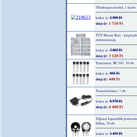
Ultrahangos modul, 1 darab
2 000 Ft
kisker ár:
1 710 Ft
shop ár:
TÜV Hessen Kids - kiegészítő
elektromosság
3 805 Ft
kisker ár:
3 120 Ft
shop ár:
Tranzisztor, BC 547, 10 db
895 Ft
kisker ár:
440 Ft
shop ár:
Transzformátor, 1 db
8 970 Ft
kisker ár:
6 400 Ft
shop ár:
Teljesen kapszullált potenció
kOhm, 10 db
1 495 Ft
kisker ár: