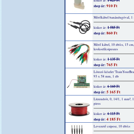
1 625 Ft
kisker ár:
910 Ft
shop ár:
Mérőkábel banándugóval, 1 
1 585 Ft
kisker ár:
860 Ft
shop ár:
Mérő kábel, 10 db/cs, 15 cm
krokodílcsipeszes
1 135 Ft
kisker ár:
765 Ft
shop ár:
Lótozó készlet 'TrainYourBrai
93 x 58 mm, 1 db
6 160 Ft
kisker ár:
5 165 Ft
shop ár:
Litzendrót, 0, 14/1, 1 mm², 
piros
6 115 Ft
kisker ár:
4 185 Ft
shop ár:
Levezető csipesz, 10 db/cs