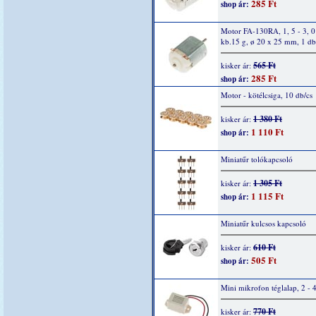
285 Ft
shop ár:
Motor FA-130RA, 1, 5 - 3, 
kb.15 g, ø 20 x 25 mm, 1 db
565 Ft
kisker ár:
285 Ft
shop ár:
Motor - kötélcsiga, 10 db/cs
1 380 Ft
kisker ár:
1 110 Ft
shop ár:
Miniatűr tolókapcsoló
1 305 Ft
kisker ár:
1 115 Ft
shop ár:
Miniatűr kulcsos kapcsoló
610 Ft
kisker ár:
505 Ft
shop ár:
Mini mikrofon téglalap, 2 - 
770 Ft
kisker ár: