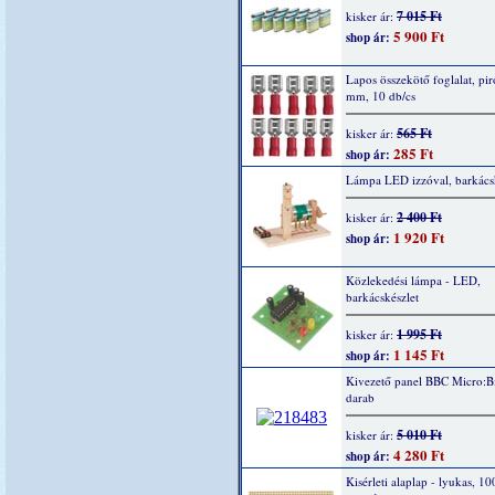
7 015 Ft
kisker ár:
5 900 Ft
shop ár:
Lapos összekötő foglalat, piro
mm, 10 db/cs
565 Ft
kisker ár:
285 Ft
shop ár:
Lámpa LED izzóval, barkácsk
2 400 Ft
kisker ár:
1 920 Ft
shop ár:
Közlekedési lámpa - LED,
barkácskészlet
1 995 Ft
kisker ár:
1 145 Ft
shop ár:
Kivezető panel BBC Micro:Bi
darab
5 010 Ft
kisker ár:
4 280 Ft
shop ár:
Kisérleti alaplap - lyukas, 1