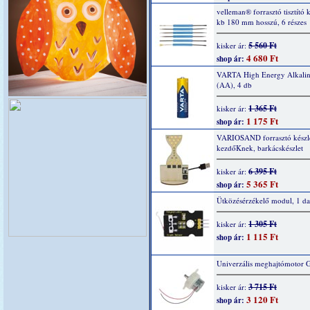
velleman® forrasztó tisztító k
kb 180 mm hosszú, 6 részes
5 560 Ft
kisker ár:
4 680 Ft
shop ár:
VARTA High Energy Alkaline
(AA), 4 db
1 365 Ft
kisker ár:
1 175 Ft
shop ár:
VARIOSAND forrasztó készl
kezdőKnek, barkácskészlet
6 395 Ft
kisker ár:
5 365 Ft
shop ár:
Ütközésérzékelő modul, 1 da
1 305 Ft
kisker ár:
1 115 Ft
shop ár:
Univerzális meghajtómotor 
3 715 Ft
kisker ár:
3 120 Ft
shop ár: