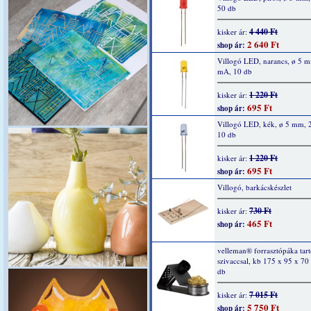
50 db
4 440 Ft
kisker ár:
2 640 Ft
shop ár:
Villogó LED, narancs, ø 5 
mA, 10 db
1 220 Ft
kisker ár:
695 Ft
shop ár:
Villogó LED, kék, ø 5 mm, 
10 db
1 220 Ft
kisker ár:
695 Ft
shop ár:
Villogó, barkácskészlet
730 Ft
kisker ár:
465 Ft
shop ár:
velleman® forrasztópáka tartó
szivaccsal, kb 175 x 95 x 7
db
7 015 Ft
kisker ár:
5 750 Ft
shop ár: