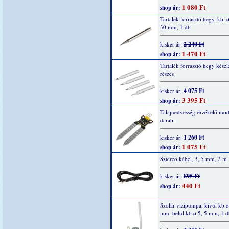
1 080 Ft
shop ár:
Tartalék forrasztó hegy, kb. ø
30 mm, 1 db
2 240 Ft
kisker ár:
1 470 Ft
shop ár:
Tartalék forrasztó hegy készle
részes
4 075 Ft
kisker ár:
3 395 Ft
shop ár:
Talajnedvesség-érzékelő mod
darab
1 260 Ft
kisker ár:
1 075 Ft
shop ár:
Sztereo kábel, 3, 5 mm, 2 m
895 Ft
kisker ár:
440 Ft
shop ár:
Szolár vizipumpa, kívül kb.ø
mm, belül kb.ø 5, 5 mm, 1 d