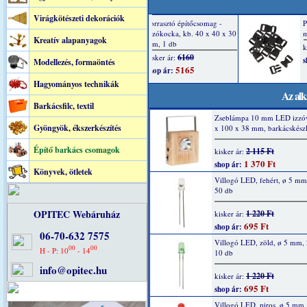
Virágkötészeti dekorációk
Kreatív alapanyagok
Modellezés, formaöntés
Hagyományos technikák
Az alk
Barkácsfilc, textil
Zseblámpa 10 mm LED izzóv
Gyöngyök, ékszerkészítés
x 100 x 38 mm, barkácskészl
Építő barkács csomagok
2 115 Ft
kisker ár:
1 370 Ft
shop ár:
Könyvek, ötletek
Villogó LED, fehért, ø 5 m
50 db
OPITEC Webáruház
1 220 Ft
kisker ár:
695 Ft
shop ár:
06-70-632 7575
Villogó LED, zöld, ø 5 mm,
00
00
H - P: 10
- 14
10 db
info@opitec.hu
1 220 Ft
kisker ár:
695 Ft
shop ár:
Villogó LED, piros, ø 5 mm