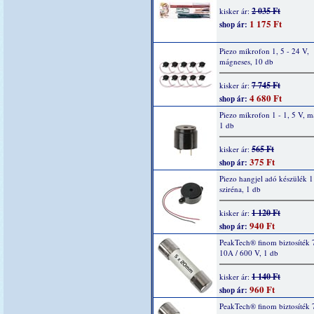
2 035 Ft
kisker ár:
1 175 Ft
shop ár:
Piezo mikrofon 1, 5 - 24 V,
mágneses, 10 db
7 745 Ft
kisker ár:
4 680 Ft
shop ár:
Piezo mikrofon 1 - 1, 5 V, m
1 db
565 Ft
kisker ár:
375 Ft
shop ár:
Piezo hangjel adó készülék 1
sziréna, 1 db
1 120 Ft
kisker ár:
940 Ft
shop ár:
PeakTech® finom biztosíték 
10A / 600 V, 1 db
1 140 Ft
kisker ár:
960 Ft
shop ár:
PeakTech® finom biztosíték 