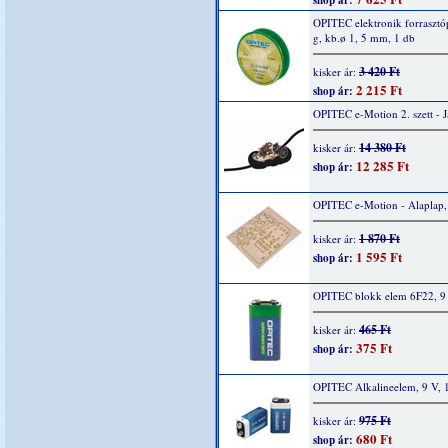
shop ár:
OPITEC elektronik forrasztó
g, kb.ø 1, 5 mm, 1 db
3 420 Ft
kisker ár:
2 215 Ft
shop ár:
OPITEC e-Motion 2. szett - 
14 380 Ft
kisker ár:
12 285 Ft
shop ár:
OPITEC e-Motion - Alaplap,
1 870 Ft
kisker ár:
1 595 Ft
shop ár:
OPITEC blokk elem 6F22, 9 
465 Ft
kisker ár:
375 Ft
shop ár:
OPITEC Alkalineelem, 9 V, 
975 Ft
kisker ár:
680 Ft
shop ár: