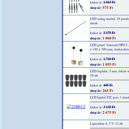
1 015 Ft
kisker ár:
575 Ft
shop ár:
LED szalag modul, 10 pixel
darab
2 175 Ft
kisker ár:
1 860 Ft
shop ár:
LED gömb 'Asteroid OPI13',
x 140 x 300 mm, barkácskész
1 710 Ft
kisker ár:
1 055 Ft
shop ár:
LED foglalat, 3 mm, fekete
10 db
445 Ft
kisker ár:
265 Ft
shop ár:
LCD kijelző I2C port, 1 dara
3 135 Ft
kisker ár:
2 675 Ft
shop ár:
Laposelem 4, 5 V. 12 db