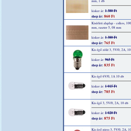
mm, 1 db
1 380 Ft
kisker ár:
860 Ft
shop ár:
Kisérleti alaplap - csíkos, 10
mm, raszter 5, 08 mm
1 380 Ft
kisker ár:
765 Ft
shop ár:
Kis égő zöld 3, 5V/0, 2A, 10
965 Ft
kisker ár:
835 Ft
shop ár:
Kis égő 6V/0, 1A 10 db
1 015 Ft
kisker ár:
785 Ft
shop ár:
Kis égő 3, 5V/0, 2A, 10 db
1 020 Ft
kisker ár:
875 Ft
shop ár:
Kis égő piros 3, 5V/0, 2A, 1