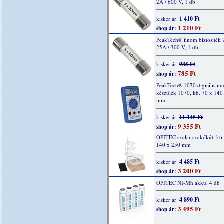
2A / 600 V, 1 db
1 410 Ft
kisker ár:
1 210 Ft
shop ár:
PeakTech® finom biztosíték 
25A / 300 V, 1 db
935 Ft
kisker ár:
785 Ft
shop ár:
PeakTech® 1070 digitális mu
készülék 1070, kb. 70 x 140
mm
11 145 Ft
kisker ár:
9 355 Ft
shop ár:
OPITEC szolár szökőkút, kb.
140 x 250 mm
4 485 Ft
kisker ár:
3 200 Ft
shop ár:
OPITEC NI-Mh akku, 4 db
4 890 Ft
kisker ár:
3 495 Ft
shop ár: