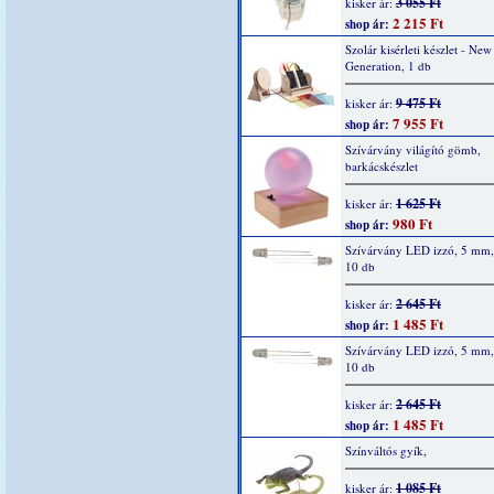
3 055 Ft
kisker ár:
2 215 Ft
shop ár:
Szolár kisérleti készlet - New
Generation, 1 db
9 475 Ft
kisker ár:
7 955 Ft
shop ár:
Szívárvány világító gömb,
barkácskészlet
1 625 Ft
kisker ár:
980 Ft
shop ár:
Szívárvány LED izzó, 5 mm, 
10 db
2 645 Ft
kisker ár:
1 485 Ft
shop ár:
Szívárvány LED izzó, 5 mm,
10 db
2 645 Ft
kisker ár:
1 485 Ft
shop ár:
Színváltós gyík,
1 085 Ft
kisker ár: