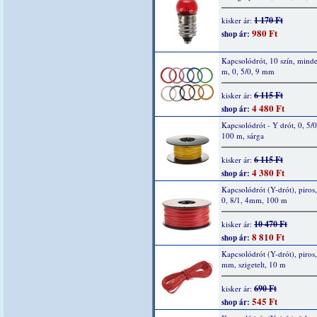
1 170 Ft
kisker ár:
980 Ft
shop ár:
Kapcsolódrót, 10 szín, mind
m, 0, 5/0, 9 mm
6 115 Ft
kisker ár:
4 480 Ft
shop ár:
Kapcsolódrót - Y drót, 0, 5/
100 m, sárga
6 115 Ft
kisker ár:
4 380 Ft
shop ár:
Kapcsolódrót (Y-drót), piros,
0, 8/1, 4mm, 100 m
10 470 Ft
kisker ár:
8 810 Ft
shop ár:
Kapcsolódrót (Y-drót), piros,
mm, szigetelt, 10 m
690 Ft
kisker ár:
545 Ft
shop ár: