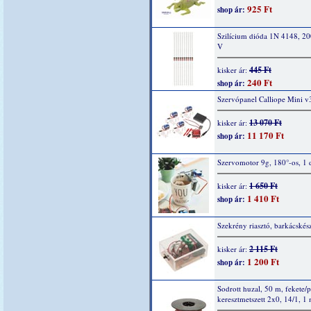
925 Ft
shop ár:
Szilícium dióda 1N 4148, 2
V
445 Ft
kisker ár:
240 Ft
shop ár:
Szervópanel Calliope Mini v
13 070 Ft
kisker ár:
11 170 Ft
shop ár:
Szervomotor 9g, 180°-os, 1 
1 650 Ft
kisker ár:
1 410 Ft
shop ár:
Szekrény riasztó, barkácskész
2 115 Ft
kisker ár:
1 200 Ft
shop ár:
Sodrott huzal, 50 m, fekete/p
keresztmetszett 2x0, 14/1, 1