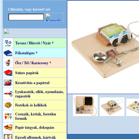
Cikkszám, vagy keresett szó
Tavasz / Húsvét / Nyár *
Főkatalógus *
Ősz / Tél / Karácsony *
Színes papírok
Kreatívitás a papírral
Lyukasztók, ollók, nyomdázás,
ragasztók
Festékek és kellékek
Ceruzák, kréták, festetlen
formák
Papír tárgyak, dekupázs
Egyedi albumok, kártyák