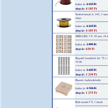
6 115 Ft
kisker ár:
4 185 Ft
shop ár:
Sodrott huzal, 0, 14/1, 1 mm
sárga
6 115 Ft
kisker ár:
4 185 Ft
shop ár:
SMD LED, 3 V, 30 mA, 10 
1 095 Ft
kisker ár:
620 Ft
shop ár:
Rögzítő összekötő, kb. 75 x
10 db
1 625 Ft
kisker ár:
1 230 Ft
shop ár:
Riasztó, barkácskészlet
1 710 Ft
kisker ár:
1 275 Ft
shop ár:
Relé modul 5 V, 1 darab