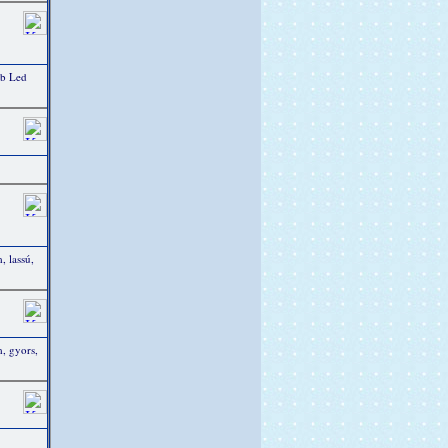
db Led
 lassú,
, gyors,