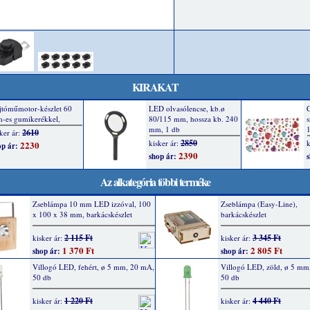
KIRAKAT
Az alkategória többi terméke
Zseblámpa 10 mm LED izzóval, 100
Zseblámpa (Easy-Line),
x 100 x 38 mm, barkácskészlet
barkácskészlet
2 115 Ft
3 345 Ft
kisker ár:
kisker ár:
1 370 Ft
2 805 Ft
shop ár:
shop ár:
Villogó LED, fehért, ø 5 mm, 20 mA,
Villogó LED, zöld, ø 5 mm
50 db
50 db
1 220 Ft
4 440 Ft
kisker ár:
kisker ár: