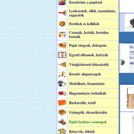
Kreatívitás a papírral
Lyukasztók, ollók, nyomdázás,
ragasztók
Festékek és kellékek
Ceruzák, kréták, festetlen
formák
Papír tárgyak, dekupázs
Egyedi albumok, kártyák
Virágkötészeti dekorációk
Kreatív alapanyagok
Modellezés, formaöntés
Hagyományos technikák
Barkácsfilc, textil
Gyöngyök, ékszerkészítés
Építő barkács csomagok
Könyvek, ötletek