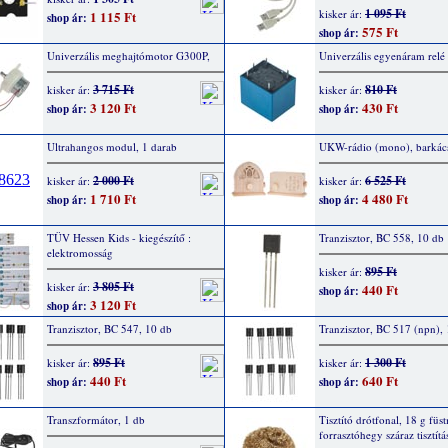
1 095 Ft
kisker ár:
1 115 Ft
shop ár:
575 Ft
shop ár:
Univerzális meghajtómotor G300P,
Univerzális egyenáram relé
3 715 Ft
810 Ft
kisker ár:
kisker ár:
3 120 Ft
430 Ft
shop ár:
shop ár:
Ultrahangos modul, 1 darab
UKW-rádio (mono), barkács
2 000 Ft
6 525 Ft
kisker ár:
kisker ár:
1 710 Ft
4 480 Ft
shop ár:
shop ár:
TÜV Hessen Kids - kiegészítő :
Tranzisztor, BC 558, 10 db
elektromosság
895 Ft
kisker ár:
3 805 Ft
kisker ár:
440 Ft
shop ár:
3 120 Ft
shop ár:
Tranzisztor, BC 547, 10 db
Tranzisztor, BC 517 (npn),
895 Ft
1 300 Ft
kisker ár:
kisker ár:
440 Ft
640 Ft
shop ár:
shop ár:
Transzformátor, 1 db
Tisztító drótfonal, 18 g füs
forrasztóhegy száraz tisztít