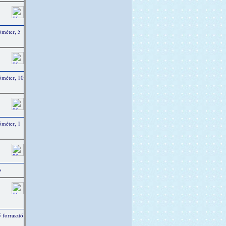
óméter, 5
ióméter, 10
óméter, 1
s
 forrasztó