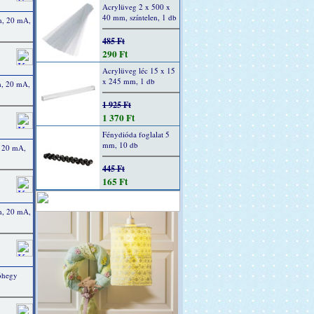
Acrylüveg 2 x 500 x
40 mm, színtelen, 1 db
m, 20 mA,
485 Ft
290 Ft
Acrylüveg léc 15 x 15
x 245 mm, 1 db
m, 20 mA,
1 925 Ft
1 370 Ft
Fénydióda foglalat 5
mm, 10 db
, 20 mA,
445 Ft
165 Ft
m, 20 mA,
tóhegy