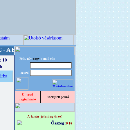
v Világ Mestere! +++++++ Oldalunkat akaratta
Felh. név
vagy
e-mail cím
x 10
db
Jelszó
Új vevő
Elfelejtett jelszó
regisztráció
A kosár jelenleg üres!
Összeg:
0 Ft