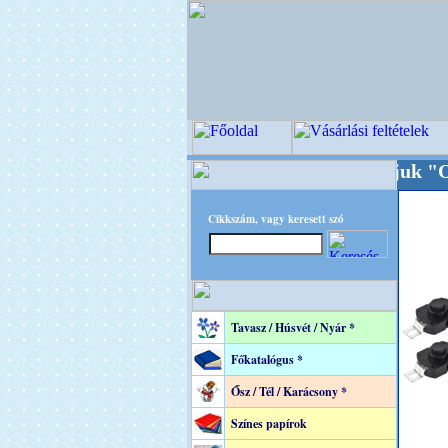
+++++++ Oldalunkat akarattal tartjuk "Oldtim
Cikkszám, vagy keresett szó
Tavasz / Húsvét / Nyár *
Főkatalógus *
Ősz / Tél / Karácsony *
Színes papírok