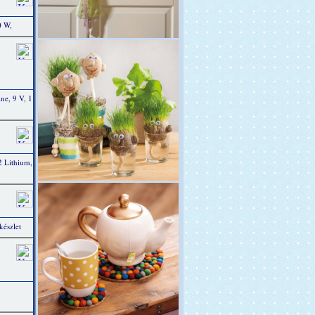
0 W,
e, 9 V, 1
 Lithium,
készlet