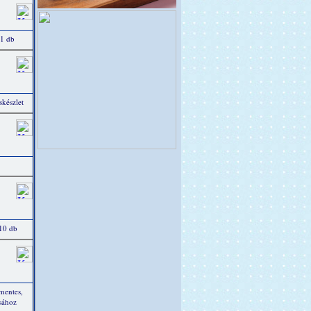
 1 db
készlet
 10 db
tmentes,
ásához