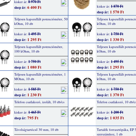
8 970 Ft
kisker ár:
1 870 Ft
kisker ár:
6 400 Ft
shop ár:
1 570 Ft
shop ár:
Teljesen kapszullált potencióméter, 50
Teljesen kapszullált potenci
kOhm, 10 db
kOhm, 10 db
1 495 Ft
1 750 Ft
kisker ár:
kisker ár:
1 295 Ft
1 330 Ft
shop ár:
shop ár:
Teljesen kapszullált potencióméter,
Teljesen kapszullált potenc
100 kOhm, 10 db
kOhm, 10 db
1 750 Ft
1 495 Ft
kisker ár:
kisker ár:
1 080 Ft
1 295 Ft
shop ár:
shop ár:
Teljesen kapszullált potencióméter, 1
Teljesen kapszullált potenci
MOhm, 10 db
kOhm, 10 db
1 585 Ft
1 750 Ft
kisker ár:
kisker ár:
1 230 Ft
1 370 Ft
shop ár:
shop ár:
Telefon csatlakozó, izolált, 10 db/cs
Telefon csatlakozó, 10 db/c
1 465 Ft
1 200 Ft
kisker ár:
kisker ár:
795 Ft
1 035 Ft
shop ár:
shop ár:
Távolságtartócső 30 mm, 10 db
Tartalék forrasztópáka, EP 5
szerszámhoz, 1 db