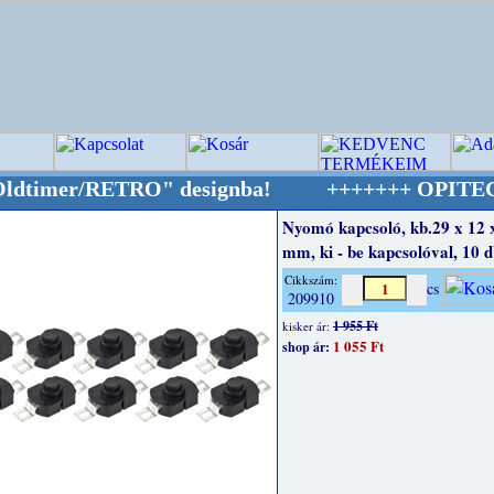
er/RETRO" designba!
+++++++ OPITEC - A Kreatí
Nyomó kapcsoló, kb.29 x 12 
mm, ki - be kapcsolóval, 10 
Cikkszám:
cs
209910
1 955 Ft
kisker ár:
1 055 Ft
shop ár: