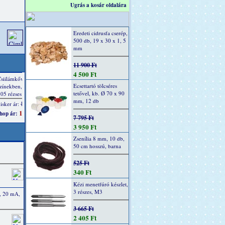
Ugrás a kosár oldalára
Eredeti cidrusfa cserép,
500 db, 19 x 30 x 1, 5
mm
11 900 Ft
4 500 Ft
Ecsettartó tölcséres
tetővel, kb. Ø 70 x 90
mm, 12 db
7 795 Ft
3 950 Ft
Zsenília 8 mm, 10 db,
50 cm hosszú, barna
525 Ft
340 Ft
Kézi menetfúró készlet,
3 részes, M3
, 20 mA,
3 665 Ft
2 405 Ft