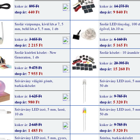
895 Ft
14 275 Ft
kisker ár:
kisker ár:
440 Ft
9 840 Ft
shop ár:
shop ár:
Szolár vizipumpa, kívül kb.ø 7, 5
Szolár LED fényslag, 100 
mm, belül kb.ø 5, 5 mm, 1 db
égővel, kb.10 m
3 055 Ft
6 160 Ft
kisker ár:
kisker ár:
2 215 Ft
5 165 Ft
shop ár:
shop ár:
Szolár kisérleti készlet - New
Szolár készlet - 10 áramkör
Generation, 1 db
20 395 Ft
kisker ár:
9 475 Ft
kisker ár:
15 260 Ft
shop ár:
7 955 Ft
shop ár:
Szívárvány világító gömb,
Szívárvány LED izzó, 5 mm,
barkácskészlet
50 db
1 625 Ft
9 785 Ft
kisker ár:
kisker ár:
980 Ft
5 320 Ft
shop ár:
shop ár:
Szívárvány LED izzó, 5 mm, lassú,
Szívárvány LED izzó, 5 mm
10 db
50 db
2 645 Ft
9 785 Ft
kisker ár:
kisker ár:
1 485 Ft
5 320 Ft
shop ár:
shop ár:
Szívárvány LED izzó, 5 mm, gyors,
Sziréna, barkácskészlet