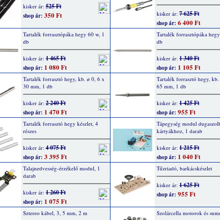
525 Ft
kisker ár:
7 625 Ft
kisker ár:
350 Ft
shop ár:
6 400 Ft
shop ár:
Tartalék forrasztópáka hegy 60 w, 1
Tartalék forrasztópáka hegy
db
db
1 465 Ft
1 340 Ft
kisker ár:
kisker ár:
1 080 Ft
1 105 Ft
shop ár:
shop ár:
Tartalék forrasztó hegy, kb. ø 0, 6 x
Tartalék forrasztó hegy, kb.
30 mm, 1 db
65 mm, 1 db
2 240 Ft
1 425 Ft
kisker ár:
kisker ár:
1 470 Ft
955 Ft
shop ár:
shop ár:
Tartalék forrasztó hegy készlet, 4
Tápegység modul dugaszol
részes
kártyákhoz, 1 darab
4 075 Ft
1 215 Ft
kisker ár:
kisker ár:
3 395 Ft
1 040 Ft
shop ár:
shop ár:
Talajnedvesség-érzékelő modul, 1
Tűzriadó, barkácskészlet
darab
1 625 Ft
kisker ár:
1 260 Ft
kisker ár:
955 Ft
shop ár:
1 075 Ft
shop ár:
Sztereo kábel, 3, 5 mm, 2 m
Szolárcella motorok és su