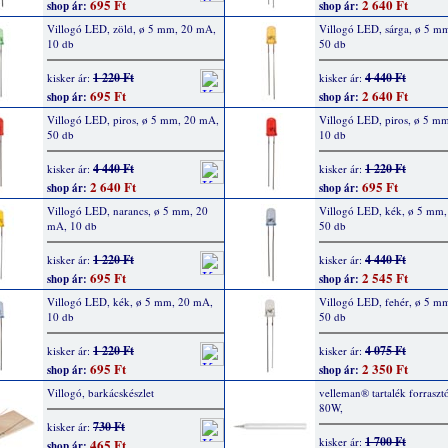
695 Ft
2 640 Ft
shop ár:
shop ár:
Villogó LED, zöld, ø 5 mm, 20 mA,
Villogó LED, sárga, ø 5 m
10 db
50 db
1 220 Ft
4 440 Ft
kisker ár:
kisker ár:
695 Ft
2 640 Ft
shop ár:
shop ár:
Villogó LED, piros, ø 5 mm, 20 mA,
Villogó LED, piros, ø 5 m
50 db
10 db
4 440 Ft
1 220 Ft
kisker ár:
kisker ár:
2 640 Ft
695 Ft
shop ár:
shop ár:
Villogó LED, narancs, ø 5 mm, 20
Villogó LED, kék, ø 5 mm
mA, 10 db
50 db
1 220 Ft
4 440 Ft
kisker ár:
kisker ár:
695 Ft
2 545 Ft
shop ár:
shop ár:
Villogó LED, kék, ø 5 mm, 20 mA,
Villogó LED, fehér, ø 5 m
10 db
50 db
1 220 Ft
4 075 Ft
kisker ár:
kisker ár:
695 Ft
2 350 Ft
shop ár:
shop ár:
Villogó, barkácskészlet
velleman® tartalék forrasz
80W,
730 Ft
kisker ár:
1 700 Ft
kisker ár:
465 Ft
shop ár: