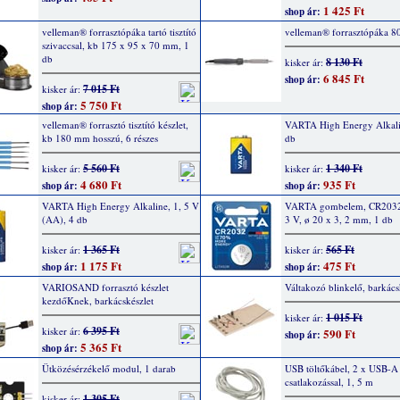
1 425 Ft
shop ár:
velleman® forrasztópáka tartó tisztító
velleman® forrasztópáka 8
szivaccsal, kb 175 x 95 x 70 mm, 1
db
8 130 Ft
kisker ár:
6 845 Ft
shop ár:
7 015 Ft
kisker ár:
5 750 Ft
shop ár:
velleman® forrasztó tisztító készlet,
VARTA High Energy Alkalin
kb 180 mm hosszú, 6 részes
db
5 560 Ft
1 340 Ft
kisker ár:
kisker ár:
4 680 Ft
935 Ft
shop ár:
shop ár:
VARTA High Energy Alkaline, 1, 5 V
VARTA gombelem, CR2032
(AA), 4 db
3 V, ø 20 x 3, 2 mm, 1 db
1 365 Ft
565 Ft
kisker ár:
kisker ár:
1 175 Ft
475 Ft
shop ár:
shop ár:
VARIOSAND forrasztó készlet
Váltakozó blinkelő, barkács
kezdőKnek, barkácskészlet
1 015 Ft
kisker ár:
6 395 Ft
kisker ár:
590 Ft
shop ár:
5 365 Ft
shop ár:
Ütközésérzékelő modul, 1 darab
USB töltőkábel, 2 x USB-A
csatlakozással, 1, 5 m
1 305 Ft
kisker ár: