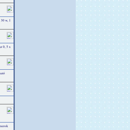
 30 w, 1
 ø 0, 5 x
ható
mmerok