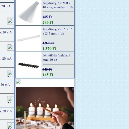
Acrylüveg 2 x 500 x
, 20 mA,
40 mm, színtelen, 1 db
485 Ft
290 Ft
Acrylüveg léc 15 x 15
m, 20 mA,
x 245 mm, 1 db
1 925 Ft
1 370 Ft
Fénydióda foglalat 5
m, 20 mA,
mm, 10 db
445 Ft
165 Ft
, 20 mA,
m, 20 mA,