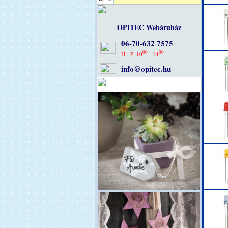
OPITEC Webáruház
06-70-632 7575
00
00
H - P: 10
- 14
info@opitec.hu