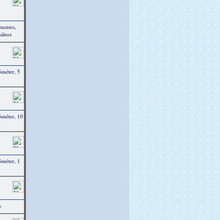
tmentes,
ásához
óméter, 5
ióméter, 10
óméter, 1
s