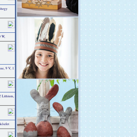
tóhegy
0 W,
e, 9 V, 1
 Lithium,
készlet