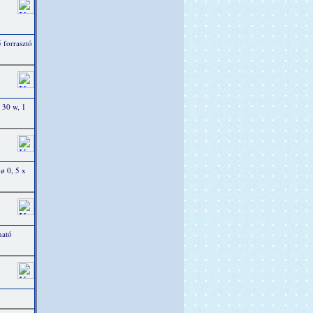
 forrasztó
 30 w, 1
 ø 0, 5 x
ható