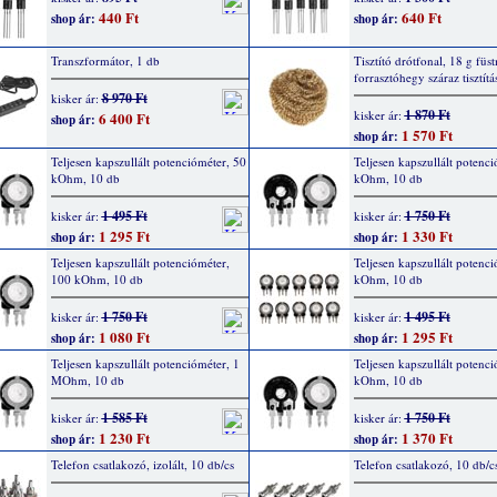
440 Ft
640 Ft
shop ár:
shop ár:
Transzformátor, 1 db
Tisztító drótfonal, 18 g füs
forrasztóhegy száraz tisztít
8 970 Ft
kisker ár:
1 870 Ft
kisker ár:
6 400 Ft
shop ár:
1 570 Ft
shop ár:
Teljesen kapszullált potencióméter, 50
Teljesen kapszullált potenci
kOhm, 10 db
kOhm, 10 db
1 495 Ft
1 750 Ft
kisker ár:
kisker ár:
1 295 Ft
1 330 Ft
shop ár:
shop ár:
Teljesen kapszullált potencióméter,
Teljesen kapszullált potenc
100 kOhm, 10 db
kOhm, 10 db
1 750 Ft
1 495 Ft
kisker ár:
kisker ár:
1 080 Ft
1 295 Ft
shop ár:
shop ár:
Teljesen kapszullált potencióméter, 1
Teljesen kapszullált potenci
MOhm, 10 db
kOhm, 10 db
1 585 Ft
1 750 Ft
kisker ár:
kisker ár:
1 230 Ft
1 370 Ft
shop ár:
shop ár:
Telefon csatlakozó, izolált, 10 db/cs
Telefon csatlakozó, 10 db/c