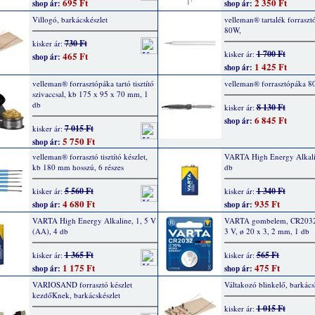
695 Ft
2 350 Ft
shop ár:
shop ár:
Villogó, barkácskészlet
velleman® tartalék forrasz
80W,
730 Ft
kisker ár:
1 700 Ft
kisker ár:
465 Ft
shop ár:
1 425 Ft
shop ár:
velleman® forrasztópáka tartó tisztító
velleman® forrasztópáka 8
szivaccsal, kb 175 x 95 x 70 mm, 1
db
8 130 Ft
kisker ár:
6 845 Ft
shop ár:
7 015 Ft
kisker ár:
5 750 Ft
shop ár:
velleman® forrasztó tisztító készlet,
VARTA High Energy Alkalin
kb 180 mm hosszú, 6 részes
db
5 560 Ft
1 340 Ft
kisker ár:
kisker ár:
4 680 Ft
935 Ft
shop ár:
shop ár:
VARTA High Energy Alkaline, 1, 5 V
VARTA gombelem, CR2032
(AA), 4 db
3 V, ø 20 x 3, 2 mm, 1 db
1 365 Ft
565 Ft
kisker ár:
kisker ár:
1 175 Ft
475 Ft
shop ár:
shop ár:
VARIOSAND forrasztó készlet
Váltakozó blinkelő, barkács
kezdőKnek, barkácskészlet
1 015 Ft
kisker ár: