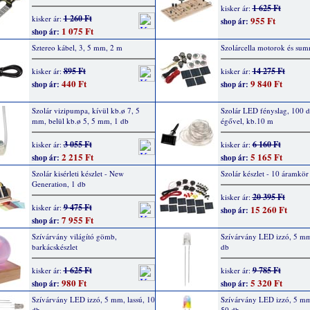
1 625 Ft
kisker ár:
1 260 Ft
kisker ár:
955 Ft
shop ár:
1 075 Ft
shop ár:
Sztereo kábel, 3, 5 mm, 2 m
Szolárcella motorok és su
895 Ft
14 275 Ft
kisker ár:
kisker ár:
440 Ft
9 840 Ft
shop ár:
shop ár:
Szolár vizipumpa, kívül kb.ø 7, 5
Szolár LED fényslag, 100 
mm, belül kb.ø 5, 5 mm, 1 db
égővel, kb.10 m
3 055 Ft
6 160 Ft
kisker ár:
kisker ár:
2 215 Ft
5 165 Ft
shop ár:
shop ár:
Szolár kisérleti készlet - New
Szolár készlet - 10 áramkör
Generation, 1 db
20 395 Ft
kisker ár:
9 475 Ft
kisker ár:
15 260 Ft
shop ár:
7 955 Ft
shop ár:
Szívárvány világító gömb,
Szívárvány LED izzó, 5 mm,
barkácskészlet
db
1 625 Ft
9 785 Ft
kisker ár:
kisker ár:
980 Ft
5 320 Ft
shop ár:
shop ár:
Szívárvány LED izzó, 5 mm, lassú, 10
Szívárvány LED izzó, 5 mm
db
50 db