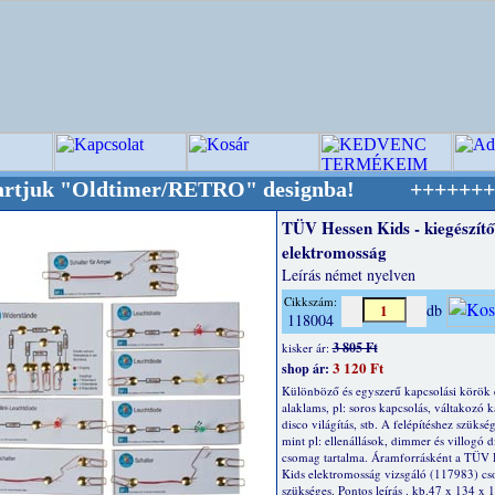
 "Oldtimer/RETRO" designba!
+++++++ OPITEC -
TÜV Hessen Kids - kiegészítő
elektromosság
Leírás német nyelven
Cikkszám:
db
118004
3 805 Ft
kisker ár:
3 120 Ft
shop ár:
Különböző és egyszerű kapcsolási körök é
alaklams, pl: soros kapcsolás, váltakozó k
disco világítás, stb. A felépítéshez szüksé
mint pl: ellenállások, dimmer és villogó d
csomag tartalma. Áramforrásként a TÜV 
Kids elektromosság vizsgáló (117983) c
szükséges. Pontos leírás . kb.47 x 134 x