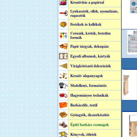
Kreatívitás a papírral
Lyukasztók, ollók, nyomdázás,
ragasztók
Festékek és kellékek
Ceruzák, kréták, festetlen
formák
Papír tárgyak, dekupázs
Egyedi albumok, kártyák
Virágkötészeti dekorációk
Kreatív alapanyagok
Modellezés, formaöntés
Hagyományos technikák
Barkácsfilc, textil
Gyöngyök, ékszerkészítés
Építő barkács csomagok
Könyvek, ötletek