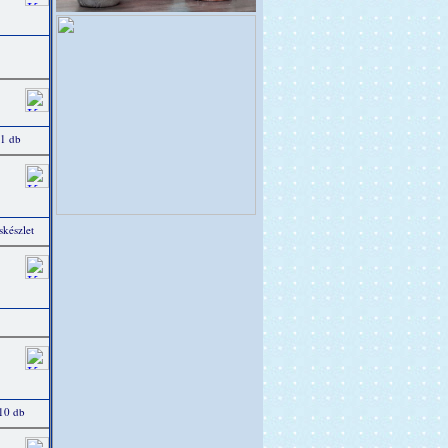
 1 db
készlet
 10 db