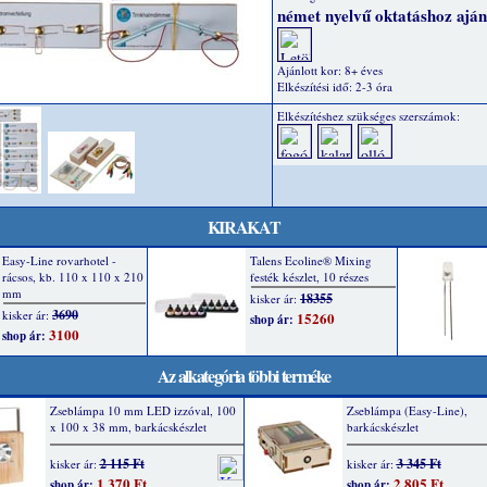
német nyelvű oktatáshoz ajánl
Ajánlott kor: 8+ éves
Elkészítési idő: 2-3 óra
Elkészítéshez szükséges szerszámok:
KIRAKAT
Az alkategória többi terméke
Zseblámpa 10 mm LED izzóval, 100
Zseblámpa (Easy-Line),
x 100 x 38 mm, barkácskészlet
barkácskészlet
2 115 Ft
3 345 Ft
kisker ár:
kisker ár:
1 370 Ft
2 805 Ft
shop ár:
shop ár: