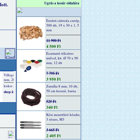
Ugrás a kosár oldalára
ott.
Eredeti cidrusfa cserép,
500 db, 19 x 30 x 1, 5
mm
11 900 Ft
4 500 Ft
Ecsettartó tölcséres
tetővel, kb. Ø 70 x 90
mm, 12 db
7 795 Ft
3 950 Ft
Zsenília 8 mm, 10 db,
50 cm hosszú, barna
525 Ft
340 Ft
Kézi menetfúró készlet,
3 részes, M3
3 665 Ft
2 405 Ft