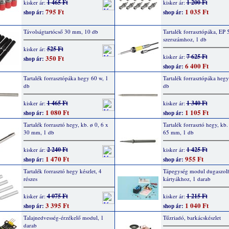
1 465 Ft
1 200 Ft
kisker ár:
kisker ár:
795 Ft
1 035 Ft
shop ár:
shop ár:
Távolságtartócső 30 mm, 10 db
Tartalék forrasztópáka, EP 5
szerszámhoz, 1 db
525 Ft
kisker ár:
7 625 Ft
kisker ár:
350 Ft
shop ár:
6 400 Ft
shop ár:
Tartalék forrasztópáka hegy 60 w, 1
Tartalék forrasztópáka hegy
db
db
1 465 Ft
1 340 Ft
kisker ár:
kisker ár:
1 080 Ft
1 105 Ft
shop ár:
shop ár:
Tartalék forrasztó hegy, kb. ø 0, 6 x
Tartalék forrasztó hegy, kb.
30 mm, 1 db
65 mm, 1 db
2 240 Ft
1 425 Ft
kisker ár:
kisker ár:
1 470 Ft
955 Ft
shop ár:
shop ár:
Tartalék forrasztó hegy készlet, 4
Tápegység modul dugaszol
részes
kártyákhoz, 1 darab
4 075 Ft
1 215 Ft
kisker ár:
kisker ár:
3 395 Ft
1 040 Ft
shop ár:
shop ár:
Talajnedvesség-érzékelő modul, 1
Tűzriadó, barkácskészlet
darab