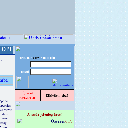
 A Kreatív Világ Mestere! +++++++ Oldalunkat 
Felh. név
vagy
e-mail cím
 :
Jelszó
Új vevő
Elfelejtett jelszó
regisztráció
pítésére
apcsolás,
ges részek
A kosár jelenleg üres!
ióda a
Hessen
Összeg:
0 Ft
somag
 15 mm