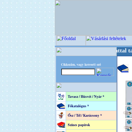
estere! +++++++ Oldalunkat akarattal tartjuk
Cikkszám, vagy keresett szó
Tavasz / Húsvét / Nyár *
Főkatalógus *
Ősz / Tél / Karácsony *
Színes papírok