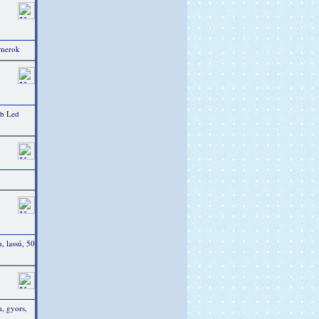
mmerok
db Led
 lassú, 50
, gyors,