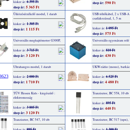
6 395 Ft
kisker ár:
590 Ft
shop ár:
5 365 Ft
shop ár:
Ütközésérzékelő modul, 1 darab
USB töltőkábel, 2 x USB-A
csatlakozással, 1, 5 m
1 305 Ft
kisker ár:
1 095 Ft
kisker ár:
1 115 Ft
shop ár:
575 Ft
shop ár:
Univerzális meghajtómotor G300P,
Univerzális egyenáram relé
3 715 Ft
810 Ft
kisker ár:
kisker ár:
3 120 Ft
430 Ft
shop ár:
shop ár:
Ultrahangos modul, 1 darab
UKW-rádio (mono), barkács
2 000 Ft
6 525 Ft
kisker ár:
kisker ár:
1 710 Ft
4 480 Ft
shop ár:
shop ár:
TÜV Hessen Kids - kiegészítő :
Tranzisztor, BC 558, 10 db
elektromosság
895 Ft
kisker ár:
3 805 Ft
kisker ár:
440 Ft
shop ár:
3 120 Ft
shop ár:
Tranzisztor, BC 547, 10 db
Tranzisztor, BC 517 (npn),
895 Ft
1 300 Ft
kisker ár:
kisker ár: