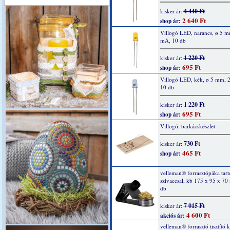
4 440 Ft
kisker ár:
2 640 Ft
shop ár:
Villogó LED, narancs, ø 5 m
mA, 10 db
1 220 Ft
kisker ár:
695 Ft
shop ár:
Villogó LED, kék, ø 5 mm, 
10 db
1 220 Ft
kisker ár:
695 Ft
shop ár:
Villogó, barkácskészlet
730 Ft
kisker ár:
465 Ft
shop ár:
velleman® forrasztópáka tartó
szivaccsal, kb 175 x 95 x 70
db
7 015 Ft
kisker ár:
4 600 Ft
akciós ár:
velleman® forrasztó tisztító k