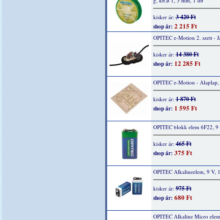
g, kb.ø 1, 5 mm, 1 db
3 420 Ft
kisker ár:
2 215 Ft
shop ár:
OPITEC e-Motion 2. szett - 
14 380 Ft
kisker ár:
12 285 Ft
shop ár:
OPITEC e-Motion - Alaplap,
1 870 Ft
kisker ár:
1 595 Ft
shop ár:
OPITEC blokk elem 6F22, 9 
465 Ft
kisker ár:
375 Ft
shop ár:
OPITEC Alkalineelem, 9 V, 
975 Ft
kisker ár:
680 Ft
shop ár:
OPITEC Alkaline Micro elem