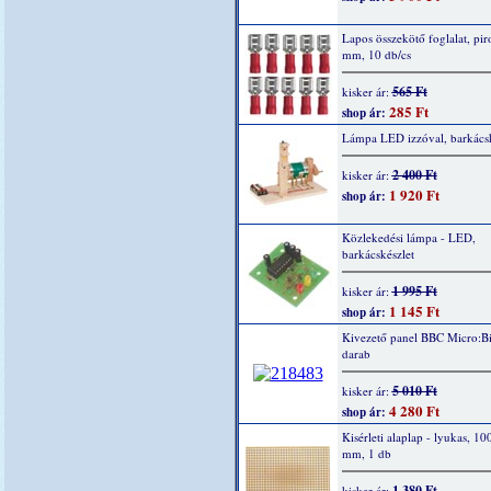
Lapos összekötő foglalat, piro
mm, 10 db/cs
565 Ft
kisker ár:
285 Ft
shop ár:
Lámpa LED izzóval, barkácsk
2 400 Ft
kisker ár:
1 920 Ft
shop ár:
Közlekedési lámpa - LED,
barkácskészlet
1 995 Ft
kisker ár:
1 145 Ft
shop ár:
Kivezető panel BBC Micro:Bi
darab
5 010 Ft
kisker ár:
4 280 Ft
shop ár:
Kisérleti alaplap - lyukas, 10
mm, 1 db
1 380 Ft
kisker ár: