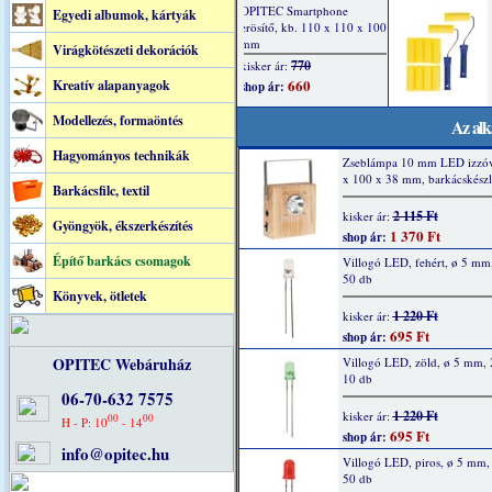
Egyedi albumok, kártyák
Virágkötészeti dekorációk
Kreatív alapanyagok
Modellezés, formaöntés
Az alk
Hagyományos technikák
Zseblámpa 10 mm LED izzóv
x 100 x 38 mm, barkácskészl
Barkácsfilc, textil
2 115 Ft
kisker ár:
Gyöngyök, ékszerkészítés
1 370 Ft
shop ár:
Építő barkács csomagok
Villogó LED, fehért, ø 5 mm
50 db
Könyvek, ötletek
1 220 Ft
kisker ár:
695 Ft
shop ár:
OPITEC Webáruház
Villogó LED, zöld, ø 5 mm,
10 db
06-70-632 7575
1 220 Ft
kisker ár:
00
00
H - P: 10
- 14
695 Ft
shop ár:
info@opitec.hu
Villogó LED, piros, ø 5 mm
50 db