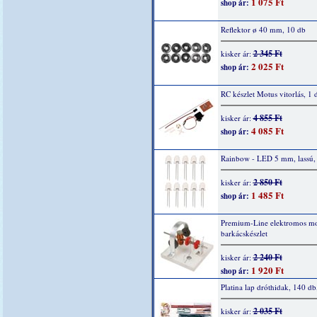
1 075 Ft
shop ár:
Reflektor ø 40 mm, 10 db
2 345 Ft
kisker ár:
2 025 Ft
shop ár:
RC készlet Motus vitorlás, 1 
4 855 Ft
kisker ár:
4 085 Ft
shop ár:
Rainbow - LED 5 mm, lassú,
2 850 Ft
kisker ár:
1 485 Ft
shop ár:
Premium-Line elektromos mo
barkácskészlet
2 240 Ft
kisker ár:
1 920 Ft
shop ár:
Platina lap dróthidak, 140 db
2 035 Ft
kisker ár: