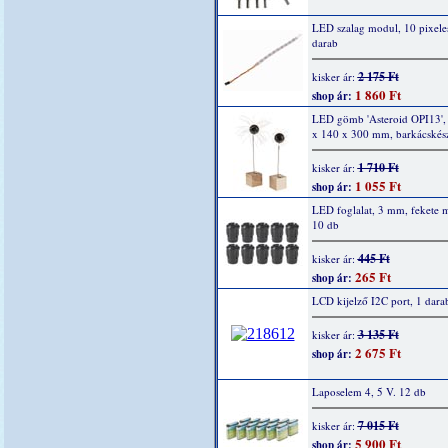
LED szalag modul, 10 pixele
darab
2 175 Ft
kisker ár:
1 860 Ft
shop ár:
LED gömb 'Asteroid OPI13',
x 140 x 300 mm, barkácskész
1 710 Ft
kisker ár:
1 055 Ft
shop ár:
LED foglalat, 3 mm, fekete 
10 db
445 Ft
kisker ár:
265 Ft
shop ár:
LCD kijelző I2C port, 1 dara
3 135 Ft
kisker ár:
2 675 Ft
shop ár:
Laposelem 4, 5 V. 12 db
7 015 Ft
kisker ár:
5 900 Ft
shop ár: