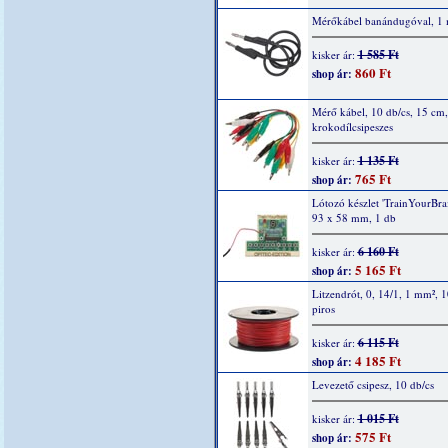
Mérőkábel banándugóval, 1 
1 585 Ft
kisker ár:
860 Ft
shop ár:
Mérő kábel, 10 db/cs, 15 cm,
krokodílcsipeszes
1 135 Ft
kisker ár:
765 Ft
shop ár:
Lótozó készlet 'TrainYourBrai
93 x 58 mm, 1 db
6 160 Ft
kisker ár:
5 165 Ft
shop ár:
Litzendrót, 0, 14/1, 1 mm², 
piros
6 115 Ft
kisker ár:
4 185 Ft
shop ár:
Levezető csipesz, 10 db/cs
1 015 Ft
kisker ár:
575 Ft
shop ár: