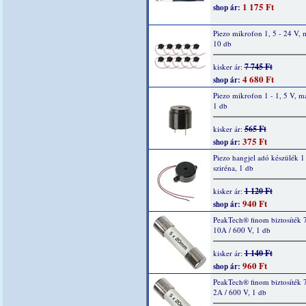
1 175 Ft
shop ár:
Piezo mikrofon 1, 5 - 24 V, 
10 db
7 745 Ft
kisker ár:
4 680 Ft
shop ár:
Piezo mikrofon 1 - 1, 5 V, m
1 db
565 Ft
kisker ár:
375 Ft
shop ár:
Piezo hangjel adó készülék 1 
sziréna, 1 db
1 120 Ft
kisker ár:
940 Ft
shop ár:
PeakTech® finom biztosíték 
10A / 600 V, 1 db
1 140 Ft
kisker ár:
960 Ft
shop ár:
PeakTech® finom biztosíték 
2A / 600 V, 1 db