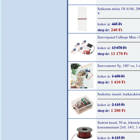
Szilícium dióda 1N 4148, 2
V
445 Ft
kisker ár:
240 Ft
shop ár:
Szervópanel Calliope Mini v
13 070 Ft
kisker ár:
11 170 Ft
shop ár:
Szervomotor 9g, 180°-os, 1 
1 650 Ft
kisker ár:
1 410 Ft
shop ár:
Szekrény riasztó, barkácskész
2 115 Ft
kisker ár:
1 200 Ft
shop ár:
Sodrott huzal, 50 m, fekete/p
keresztmetszett 2x0, 14/1, 1
6 115 Ft
kisker ár: