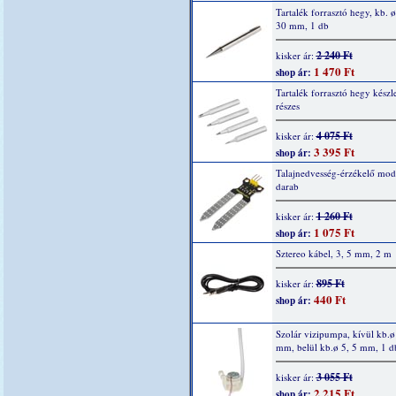
Tartalék forrasztó hegy, kb. ø
30 mm, 1 db
2 240 Ft
kisker ár:
1 470 Ft
shop ár:
Tartalék forrasztó hegy készle
részes
4 075 Ft
kisker ár:
3 395 Ft
shop ár:
Talajnedvesség-érzékelő mod
darab
1 260 Ft
kisker ár:
1 075 Ft
shop ár:
Sztereo kábel, 3, 5 mm, 2 m
895 Ft
kisker ár:
440 Ft
shop ár:
Szolár vizipumpa, kívül kb.ø
mm, belül kb.ø 5, 5 mm, 1 d
3 055 Ft
kisker ár:
2 215 Ft
shop ár: