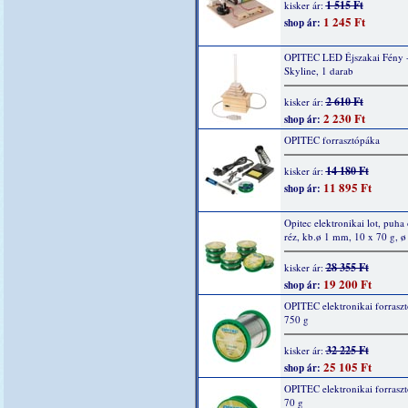
1 515 Ft
kisker ár:
1 245 Ft
shop ár:
OPITEC LED Éjszakai Fény 
Skyline, 1 darab
2 610 Ft
kisker ár:
2 230 Ft
shop ár:
OPITEC forrasztópáka
14 180 Ft
kisker ár:
11 895 Ft
shop ár:
Opitec elektronikai lot, puha 
réz, kb.ø 1 mm, 10 x 70 g, 
28 355 Ft
kisker ár:
19 200 Ft
shop ár:
OPITEC elektronikai forraszt
750 g
32 225 Ft
kisker ár:
25 105 Ft
shop ár:
OPITEC elektronikai forraszt
70 g