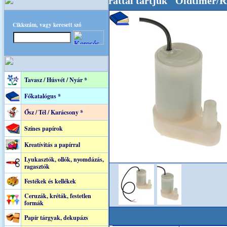
 Oldalunkat akarattal tartjuk "Oldtimer/RETR
Cikkszám, vagy keresett szó
Tavasz / Húsvét / Nyár *
Főkatalógus *
Ősz / Tél / Karácsony *
Színes papírok
Kreatívitás a papírral
Lyukasztók, ollók, nyomdázás,
ragasztók
Festékek és kellékek
Ceruzák, kréták, festetlen
formák
Papír tárgyak, dekupázs