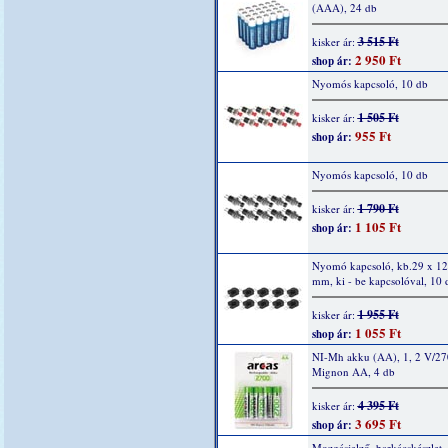
(AAA), 24 db
3 515 Ft
kisker ár:
2 950 Ft
shop ár:
Nyomós kapcsoló, 10 db
1 505 Ft
kisker ár:
955 Ft
shop ár:
Nyomós kapcsoló, 10 db
1 790 Ft
kisker ár:
1 105 Ft
shop ár:
Nyomó kapcsoló, kb.29 x 12
mm, ki - be kapcsolóval, 10 
1 955 Ft
kisker ár:
1 055 Ft
shop ár:
NI-Mh akku (AA), 1, 2 V/2
Mignon AA, 4 db
4 395 Ft
kisker ár:
3 695 Ft
shop ár:
Mozgásjelző, barkácskészlet