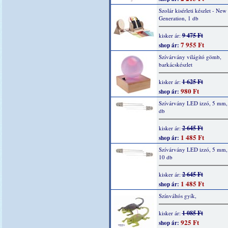
Szolár kisérleti készlet - New
Generation, 1 db
9 475 Ft
kisker ár:
7 955 Ft
shop ár:
Szívárvány világító gömb,
barkácskészlet
1 625 Ft
kisker ár:
980 Ft
shop ár:
Szívárvány LED izzó, 5 mm, 
db
2 645 Ft
kisker ár:
1 485 Ft
shop ár:
Szívárvány LED izzó, 5 mm,
10 db
2 645 Ft
kisker ár:
1 485 Ft
shop ár:
Színváltós gyík,
1 085 Ft
kisker ár:
925 Ft
shop ár: