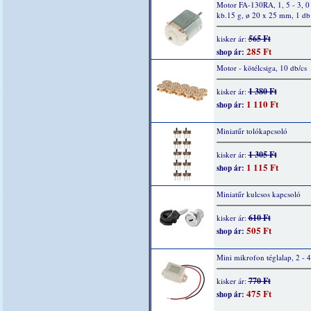
Motor FA-130RA, 1, 5 - 3, 0
kb.15 g, ø 20 x 25 mm, 1 db
565 Ft
kisker ár:
285 Ft
shop ár:
Motor - kötélcsiga, 10 db/cs
1 380 Ft
kisker ár:
1 110 Ft
shop ár:
Miniatűr tolókapcsoló
1 305 Ft
kisker ár:
1 115 Ft
shop ár:
Miniatűr kulcsos kapcsoló
610 Ft
kisker ár:
505 Ft
shop ár:
Mini mikrofon téglalap, 2 - 
770 Ft
kisker ár:
475 Ft
shop ár: