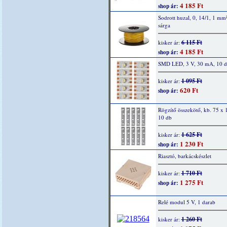
4 185 Ft
shop ár:
Sodrott huzal, 0, 14/1, 1 mm
sárga
6 115 Ft
kisker ár:
4 185 Ft
shop ár:
SMD LED, 3 V, 30 mA, 10 
1 095 Ft
kisker ár:
620 Ft
shop ár:
Rögzítő összekötő, kb. 75 x
10 db
1 625 Ft
kisker ár:
1 230 Ft
shop ár:
Riasztó, barkácskészlet
1 710 Ft
kisker ár:
1 275 Ft
shop ár:
Relé modul 5 V, 1 darab
1 260 Ft
kisker ár: