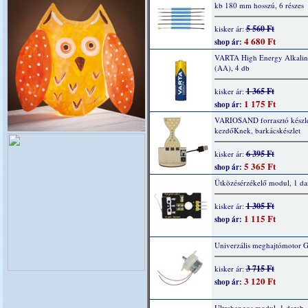
kb 180 mm hosszú, 6 részes
5 560 Ft
kisker ár:
4 680 Ft
shop ár:
VARTA High Energy Alkaline
(AA), 4 db
1 365 Ft
kisker ár:
1 175 Ft
shop ár:
VARIOSAND forrasztó készl
kezdőKnek, barkácskészlet
6 395 Ft
kisker ár:
5 365 Ft
shop ár:
Ütközésérzékelő modul, 1 da
1 305 Ft
kisker ár:
1 115 Ft
shop ár:
Univerzális meghajtómotor 
3 715 Ft
kisker ár:
3 120 Ft
shop ár:
Ultrahangos modul, 1 darab