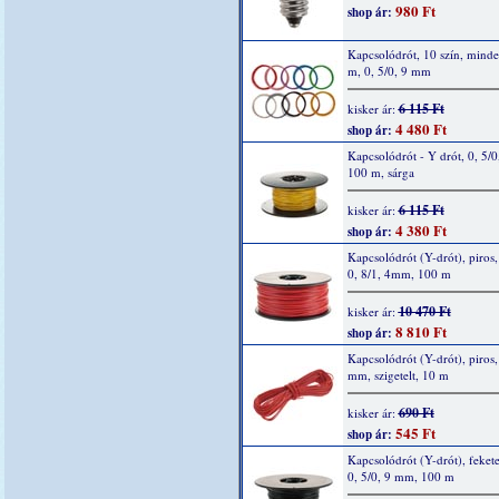
980 Ft
shop ár:
Kapcsolódrót, 10 szín, mind
m, 0, 5/0, 9 mm
6 115 Ft
kisker ár:
4 480 Ft
shop ár:
Kapcsolódrót - Y drót, 0, 5/0
100 m, sárga
6 115 Ft
kisker ár:
4 380 Ft
shop ár:
Kapcsolódrót (Y-drót), piros, 
0, 8/1, 4mm, 100 m
10 470 Ft
kisker ár:
8 810 Ft
shop ár:
Kapcsolódrót (Y-drót), piros, 
mm, szigetelt, 10 m
690 Ft
kisker ár:
545 Ft
shop ár:
Kapcsolódrót (Y-drót), fekete
0, 5/0, 9 mm, 100 m