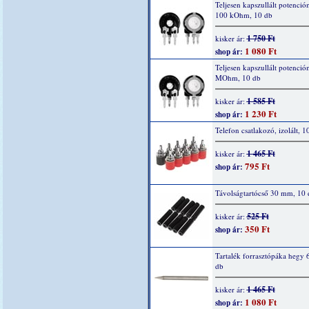
Teljesen kapszullált potenció
100 kOhm, 10 db
1 750 Ft
kisker ár:
1 080 Ft
shop ár:
Teljesen kapszullált potenció
MOhm, 10 db
1 585 Ft
kisker ár:
1 230 Ft
shop ár:
Telefon csatlakozó, izolált, 1
1 465 Ft
kisker ár:
795 Ft
shop ár:
Távolságtartócső 30 mm, 10 
525 Ft
kisker ár:
350 Ft
shop ár:
Tartalék forrasztópáka hegy 
db
1 465 Ft
kisker ár:
1 080 Ft
shop ár: