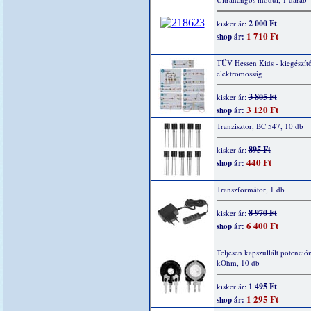
2 000 Ft
kisker ár:
1 710 Ft
shop ár:
TÜV Hessen Kids - kiegészítő
elektromosság
3 805 Ft
kisker ár:
3 120 Ft
shop ár:
Tranzisztor, BC 547, 10 db
895 Ft
kisker ár:
440 Ft
shop ár:
Transzformátor, 1 db
8 970 Ft
kisker ár:
6 400 Ft
shop ár:
Teljesen kapszullált potenció
kOhm, 10 db
1 495 Ft
kisker ár:
1 295 Ft
shop ár: