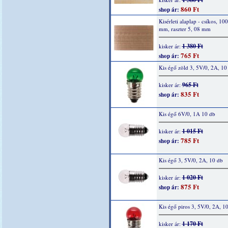
860 Ft
shop ár:
Kisérleti alaplap - csíkos, 10
mm, raszter 5, 08 mm
1 380 Ft
kisker ár:
765 Ft
shop ár:
Kis égő zöld 3, 5V/0, 2A, 10
965 Ft
kisker ár:
835 Ft
shop ár:
Kis égő 6V/0, 1A 10 db
1 015 Ft
kisker ár:
785 Ft
shop ár:
Kis égő 3, 5V/0, 2A, 10 db
1 020 Ft
kisker ár:
875 Ft
shop ár:
Kis égő piros 3, 5V/0, 2A, 1
1 170 Ft
kisker ár: