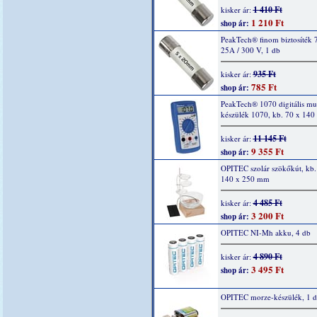
1 410 Ft
kisker ár:
1 210 Ft
shop ár:
PeakTech® finom biztosíték 
25A / 300 V, 1 db
935 Ft
kisker ár:
785 Ft
shop ár:
PeakTech® 1070 digitális mu
készülék 1070, kb. 70 x 14
11 145 Ft
kisker ár:
9 355 Ft
shop ár:
OPITEC szolár szökőkút, kb.
140 x 250 mm
4 485 Ft
kisker ár:
3 200 Ft
shop ár:
OPITEC NI-Mh akku, 4 db
4 890 Ft
kisker ár:
3 495 Ft
shop ár:
OPITEC morze-készülék, 1 