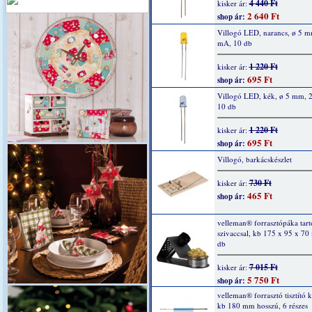
4 440 Ft
kisker ár:
2 640 Ft
shop ár:
Villogó LED, narancs, ø 5 m
mA, 10 db
1 220 Ft
kisker ár:
695 Ft
shop ár:
Villogó LED, kék, ø 5 mm, 
10 db
1 220 Ft
kisker ár:
695 Ft
shop ár:
Villogó, barkácskészlet
730 Ft
kisker ár:
465 Ft
shop ár:
velleman® forrasztópáka tartó
szivaccsal, kb 175 x 95 x 70
db
7 015 Ft
kisker ár:
5 750 Ft
shop ár:
velleman® forrasztó tisztító k
kb 180 mm hosszú, 6 részes