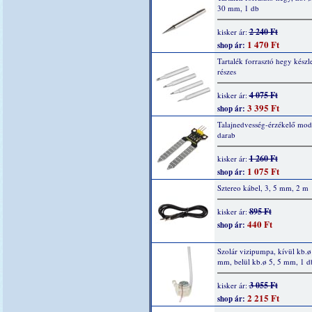
30 mm, 1 db
2 240 Ft
kisker ár:
1 470 Ft
shop ár:
Tartalék forrasztó hegy készle
részes
4 075 Ft
kisker ár:
3 395 Ft
shop ár:
Talajnedvesség-érzékelő mod
darab
1 260 Ft
kisker ár:
1 075 Ft
shop ár:
Sztereo kábel, 3, 5 mm, 2 m
895 Ft
kisker ár:
440 Ft
shop ár:
Szolár vizipumpa, kívül kb.ø
mm, belül kb.ø 5, 5 mm, 1 d
3 055 Ft
kisker ár:
2 215 Ft
shop ár: