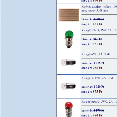
860 Ft
shop ár:
Kisérleti alaplap - csíkos, 10
mm, raszter 5, 08 mm
1 380 Ft
kisker ár:
765 Ft
shop ár:
Kis égő zöld 3, 5V/0, 2A, 10
965 Ft
kisker ár:
835 Ft
shop ár:
Kis égő 6V/0, 1A 10 db
1 015 Ft
kisker ár:
785 Ft
shop ár:
Kis égő 3, 5V/0, 2A, 10 db
1 020 Ft
kisker ár:
875 Ft
shop ár:
Kis égő piros 3, 5V/0, 2A, 1
1 170 Ft
kisker ár:
980 Ft
shop ár: