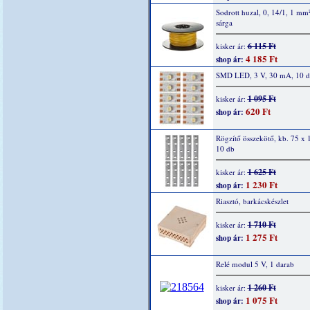
Sodrott huzal, 0, 14/1, 1 mm
sárga
6 115 Ft
kisker ár:
4 185 Ft
shop ár:
SMD LED, 3 V, 30 mA, 10 
1 095 Ft
kisker ár:
620 Ft
shop ár:
Rögzítő összekötő, kb. 75 x
10 db
1 625 Ft
kisker ár:
1 230 Ft
shop ár:
Riasztó, barkácskészlet
1 710 Ft
kisker ár:
1 275 Ft
shop ár:
Relé modul 5 V, 1 darab
1 260 Ft
kisker ár:
1 075 Ft
shop ár: