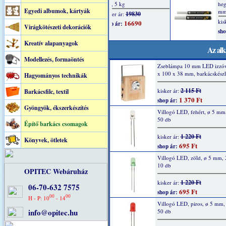
Egyedi albumok, kártyák
Virágkötészeti dekorációk
Kreatív alapanyagok
Az alk
Modellezés, formaöntés
Zseblámpa 10 mm LED izzóv
x 100 x 38 mm, barkácskészl
Hagyományos technikák
2 115 Ft
kisker ár:
Barkácsfilc, textil
1 370 Ft
shop ár:
Gyöngyök, ékszerkészítés
Villogó LED, fehért, ø 5 mm
50 db
Építő barkács csomagok
1 220 Ft
kisker ár:
Könyvek, ötletek
695 Ft
shop ár:
Villogó LED, zöld, ø 5 mm,
10 db
OPITEC Webáruház
1 220 Ft
kisker ár:
06-70-632 7575
695 Ft
shop ár:
00
00
H - P: 10
- 14
Villogó LED, piros, ø 5 mm
info@opitec.hu
50 db