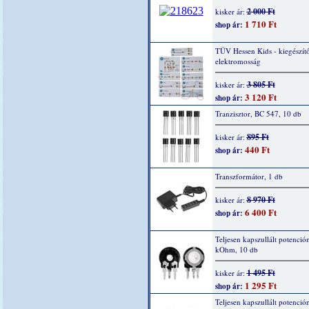
2 000 Ft
kisker ár:
1 710 Ft
shop ár:
TÜV Hessen Kids - kiegészítő
elektromosság
3 805 Ft
kisker ár:
3 120 Ft
shop ár:
Tranzisztor, BC 547, 10 db
895 Ft
kisker ár:
440 Ft
shop ár:
Transzformátor, 1 db
8 970 Ft
kisker ár:
6 400 Ft
shop ár:
Teljesen kapszullált potenció
kOhm, 10 db
1 495 Ft
kisker ár:
1 295 Ft
shop ár:
Teljesen kapszullált potenció