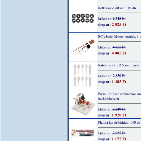
Reflektor ø 40 mm, 10 db
2 345 Ft
kisker ár:
2 025 Ft
shop ár:
RC készlet Motus vitorlás, 1 
4 855 Ft
kisker ár:
4 085 Ft
shop ár:
Rainbow - LED 5 mm, lassú,
2 850 Ft
kisker ár:
1 485 Ft
shop ár:
Premium-Line elektromos mo
barkácskészlet
2 240 Ft
kisker ár:
1 920 Ft
shop ár:
Platina lap dróthidak, 140 db
2 035 Ft
kisker ár:
1 175 Ft
shop ár: