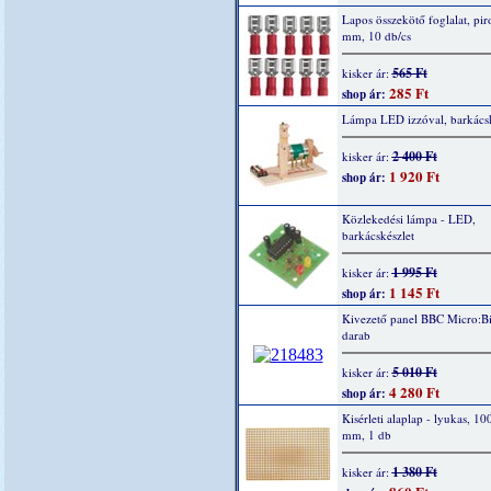
Lapos összekötő foglalat, piro
mm, 10 db/cs
565 Ft
kisker ár:
285 Ft
shop ár:
Lámpa LED izzóval, barkácsk
2 400 Ft
kisker ár:
1 920 Ft
shop ár:
Közlekedési lámpa - LED,
barkácskészlet
1 995 Ft
kisker ár:
1 145 Ft
shop ár:
Kivezető panel BBC Micro:Bi
darab
5 010 Ft
kisker ár:
4 280 Ft
shop ár:
Kisérleti alaplap - lyukas, 10
mm, 1 db
1 380 Ft
kisker ár: