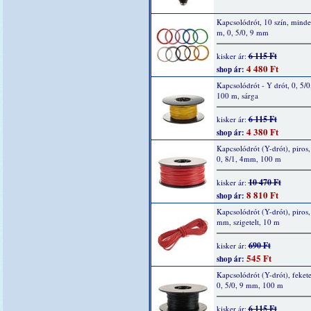
Kapcsolódrót, 10 szín, mind
m, 0, 5/0, 9 mm
6 115 Ft
kisker ár:
4 480 Ft
shop ár:
Kapcsolódrót - Y drót, 0, 5/0
100 m, sárga
6 115 Ft
kisker ár:
4 380 Ft
shop ár:
Kapcsolódrót (Y-drót), piros, 
0, 8/1, 4mm, 100 m
10 470 Ft
kisker ár:
8 810 Ft
shop ár:
Kapcsolódrót (Y-drót), piros, 
mm, szigetelt, 10 m
690 Ft
kisker ár:
545 Ft
shop ár:
Kapcsolódrót (Y-drót), fekete
0, 5/0, 9 mm, 100 m
6 115 Ft
kisker ár: