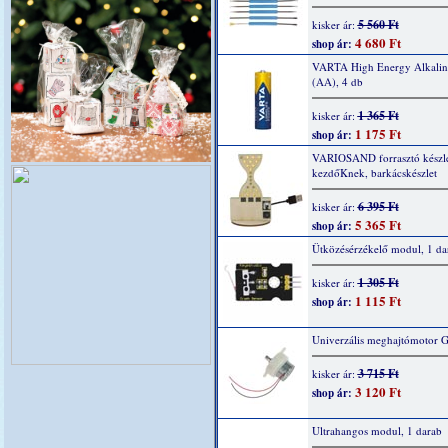
5 560 Ft
kisker ár:
4 680 Ft
shop ár:
VARTA High Energy Alkaline
(AA), 4 db
1 365 Ft
kisker ár:
1 175 Ft
shop ár:
VARIOSAND forrasztó készl
kezdőKnek, barkácskészlet
6 395 Ft
kisker ár:
5 365 Ft
shop ár:
Ütközésérzékelő modul, 1 da
1 305 Ft
kisker ár:
1 115 Ft
shop ár:
Univerzális meghajtómotor 
3 715 Ft
kisker ár:
3 120 Ft
shop ár:
Ultrahangos modul, 1 darab