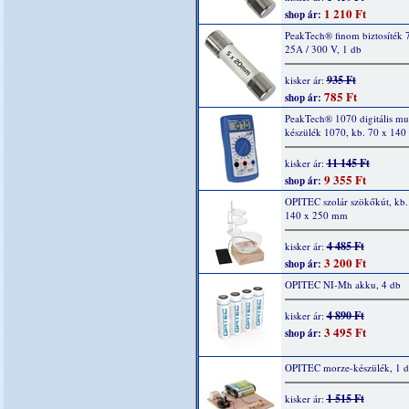
1 210 Ft
shop ár:
PeakTech® finom biztosíték 
25A / 300 V, 1 db
935 Ft
kisker ár:
785 Ft
shop ár:
PeakTech® 1070 digitális mu
készülék 1070, kb. 70 x 14
11 145 Ft
kisker ár:
9 355 Ft
shop ár:
OPITEC szolár szökőkút, kb.
140 x 250 mm
4 485 Ft
kisker ár:
3 200 Ft
shop ár:
OPITEC NI-Mh akku, 4 db
4 890 Ft
kisker ár:
3 495 Ft
shop ár:
OPITEC morze-készülék, 1 
1 515 Ft
kisker ár: