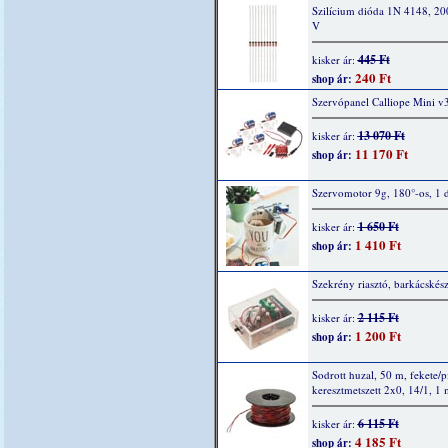
Szilícium dióda 1N 4148, 2
V
445 Ft
kisker ár:
240 Ft
shop ár:
Szervópanel Calliope Mini v
13 070 Ft
kisker ár:
11 170 Ft
shop ár:
Szervomotor 9g, 180°-os, 1 
1 650 Ft
kisker ár:
1 410 Ft
shop ár:
Szekrény riasztó, barkácskész
2 115 Ft
kisker ár:
1 200 Ft
shop ár:
Sodrott huzal, 50 m, fekete/p
keresztmetszett 2x0, 14/1, 1
6 115 Ft
kisker ár:
4 185 Ft
shop ár: