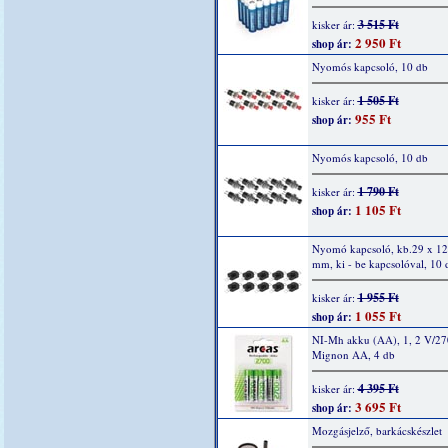
3 515 Ft
kisker ár:
2 950 Ft
shop ár:
Nyomós kapcsoló, 10 db
1 505 Ft
kisker ár:
955 Ft
shop ár:
Nyomós kapcsoló, 10 db
1 790 Ft
kisker ár:
1 105 Ft
shop ár:
Nyomó kapcsoló, kb.29 x 12
mm, ki - be kapcsolóval, 10 
1 955 Ft
kisker ár:
1 055 Ft
shop ár:
NI-Mh akku (AA), 1, 2 V/2
Mignon AA, 4 db
4 395 Ft
kisker ár:
3 695 Ft
shop ár:
Mozgásjelző, barkácskészlet