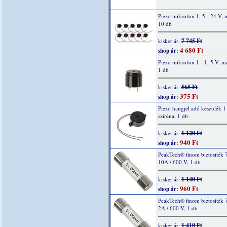
Piezo mikrofon 1, 5 - 24 V, 
10 db
7 745 Ft
kisker ár:
4 680 Ft
shop ár:
Piezo mikrofon 1 - 1, 5 V, m
1 db
565 Ft
kisker ár:
375 Ft
shop ár:
Piezo hangjel adó készülék 1 
sziréna, 1 db
1 120 Ft
kisker ár:
940 Ft
shop ár:
PeakTech® finom biztosíték 
10A / 600 V, 1 db
1 140 Ft
kisker ár:
960 Ft
shop ár:
PeakTech® finom biztosíték 
2A / 600 V, 1 db
1 410 Ft
kisker ár: