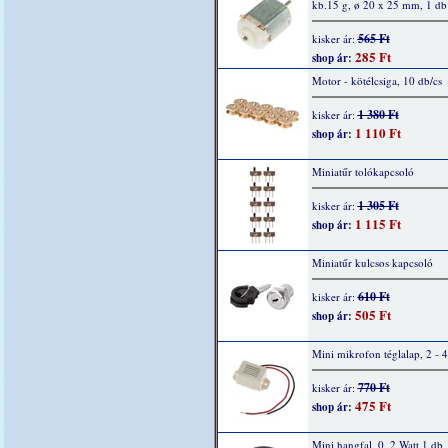
kb.15 g, ø 20 x 25 mm, 1 db
565 Ft
kisker ár:
285 Ft
shop ár:
Motor - kötélcsiga, 10 db/cs
1 380 Ft
kisker ár:
1 110 Ft
shop ár:
Miniatűr tolókapcsoló
1 305 Ft
kisker ár:
1 115 Ft
shop ár:
Miniatűr kulcsos kapcsoló
610 Ft
kisker ár:
505 Ft
shop ár:
Mini mikrofon téglalap, 2 - 
770 Ft
kisker ár:
475 Ft
shop ár:
Mini hangfal, 0, 2 Watt 1 db