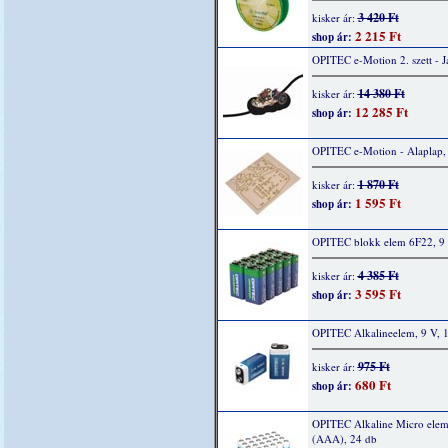
3 420 Ft
kisker ár:
2 215 Ft
shop ár:
OPITEC e-Motion 2. szett - 
14 380 Ft
kisker ár:
12 285 Ft
shop ár:
OPITEC e-Motion - Alaplap,
1 870 Ft
kisker ár:
1 595 Ft
shop ár:
OPITEC blokk elem 6F22, 9 
4 385 Ft
kisker ár:
3 595 Ft
shop ár:
OPITEC Alkalineelem, 9 V, 
975 Ft
kisker ár:
680 Ft
shop ár:
OPITEC Alkaline Micro elem
(AAA), 24 db