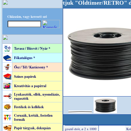
kat akarattal tartjuk "Oldtimer/RETRO" desig
Cikkszám, vagy keresett szó
Tavasz / Húsvét / Nyár *
Főkatalógus *
Ősz / Tél / Karácsony *
Színes papírok
Kreatívitás a papírral
Lyukasztók, ollók, nyomdázás,
ragasztók
Festékek és kellékek
Ceruzák, kréták, festetlen
formák
Papír tárgyak, dekupázs