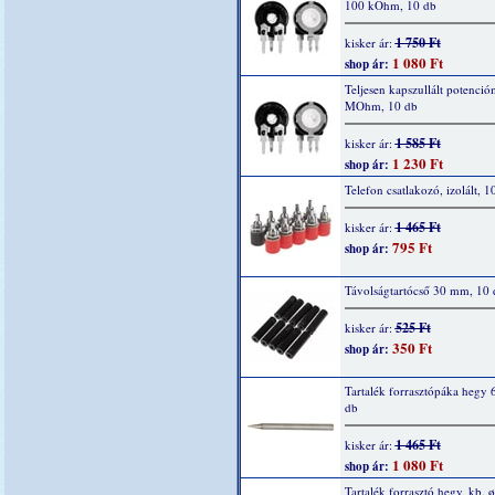
100 kOhm, 10 db
1 750 Ft
kisker ár:
1 080 Ft
shop ár:
Teljesen kapszullált potenció
MOhm, 10 db
1 585 Ft
kisker ár:
1 230 Ft
shop ár:
Telefon csatlakozó, izolált, 1
1 465 Ft
kisker ár:
795 Ft
shop ár:
Távolságtartócső 30 mm, 10 
525 Ft
kisker ár:
350 Ft
shop ár:
Tartalék forrasztópáka hegy 
db
1 465 Ft
kisker ár:
1 080 Ft
shop ár:
Tartalék forrasztó hegy, kb. ø