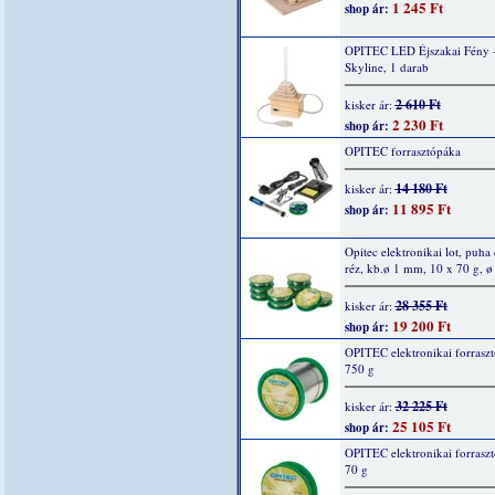
1 245 Ft
shop ár:
OPITEC LED Éjszakai Fény 
Skyline, 1 darab
2 610 Ft
kisker ár:
2 230 Ft
shop ár:
OPITEC forrasztópáka
14 180 Ft
kisker ár:
11 895 Ft
shop ár:
Opitec elektronikai lot, puha 
réz, kb.ø 1 mm, 10 x 70 g, 
28 355 Ft
kisker ár:
19 200 Ft
shop ár:
OPITEC elektronikai forraszt
750 g
32 225 Ft
kisker ár:
25 105 Ft
shop ár:
OPITEC elektronikai forraszt
70 g