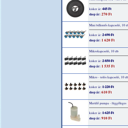
445 Ft
kisker ár:
270 Ft
shop ár:
Mini billentős kapcsoló, 10 d
2 690 Ft
kisker ár:
1 620 Ft
shop ár:
Mikrokapcsoló, 10 db
2 850 Ft
kisker ár:
1 535 Ft
shop ár:
Mikro - tolós kapcsoló, 10 d
1 220 Ft
kisker ár:
610 Ft
shop ár:
Merülő pumpa - függőleges
1 625 Ft
kisker ár:
910 Ft
shop ár: