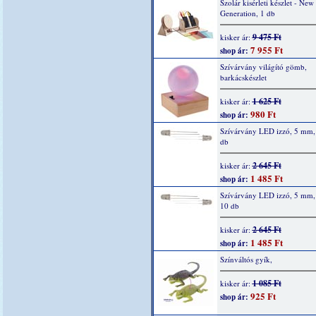
Szolár kisérleti készlet - New
Generation, 1 db
9 475 Ft
kisker ár:
7 955 Ft
shop ár:
Szívárvány világító gömb,
barkácskészlet
1 625 Ft
kisker ár:
980 Ft
shop ár:
Szívárvány LED izzó, 5 mm, 
db
2 645 Ft
kisker ár:
1 485 Ft
shop ár:
Szívárvány LED izzó, 5 mm,
10 db
2 645 Ft
kisker ár:
1 485 Ft
shop ár:
Színváltós gyík,
1 085 Ft
kisker ár:
925 Ft
shop ár: