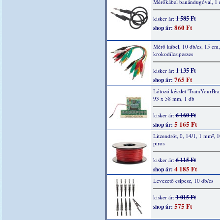
Mérőkábel banándugóval, 1 
1 585 Ft
kisker ár:
860 Ft
shop ár:
Mérő kábel, 10 db/cs, 15 cm,
krokodílcsipeszes
1 135 Ft
kisker ár:
765 Ft
shop ár:
Lótozó készlet 'TrainYourBrai
93 x 58 mm, 1 db
6 160 Ft
kisker ár:
5 165 Ft
shop ár:
Litzendrót, 0, 14/1, 1 mm², 
piros
6 115 Ft
kisker ár:
4 185 Ft
shop ár:
Levezető csipesz, 10 db/cs
1 015 Ft
kisker ár:
575 Ft
shop ár: