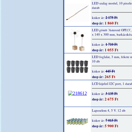
LED szalag modul, 10 pixele
darab
2 175 Ft
kisker ár:
1 860 Ft
shop ár:
LED gömb 'Asteroid OPI13',
x 140 x 300 mm, barkácskész
1 710 Ft
kisker ár:
1 055 Ft
shop ár:
LED foglalat, 3 mm, fekete 
10 db
445 Ft
kisker ár:
265 Ft
shop ár:
LCD kijelző I2C port, 1 dara
3 135 Ft
kisker ár:
2 675 Ft
shop ár:
Laposelem 4, 5 V. 12 db
7 015 Ft
kisker ár:
5 900 Ft
shop ár: