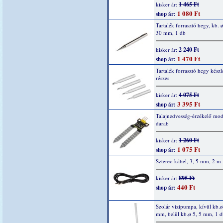
1 465 Ft
kisker ár:
1 080 Ft
shop ár:
Tartalék forrasztó hegy, kb. ø
30 mm, 1 db
2 240 Ft
kisker ár:
1 470 Ft
shop ár:
Tartalék forrasztó hegy készle
részes
4 075 Ft
kisker ár:
3 395 Ft
shop ár:
Talajnedvesség-érzékelő mod
darab
1 260 Ft
kisker ár:
1 075 Ft
shop ár:
Sztereo kábel, 3, 5 mm, 2 m
895 Ft
kisker ár:
440 Ft
shop ár:
Szolár vizipumpa, kívül kb.ø
mm, belül kb.ø 5, 5 mm, 1 d