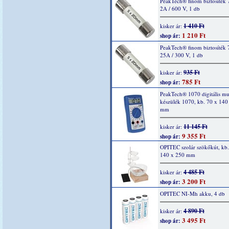
PeakTech® finom biztosíték 
2A / 600 V, 1 db
1 410 Ft
kisker ár:
1 210 Ft
shop ár:
PeakTech® finom biztosíték 
25A / 300 V, 1 db
935 Ft
kisker ár:
785 Ft
shop ár:
PeakTech® 1070 digitális mu
készülék 1070, kb. 70 x 140
mm
11 145 Ft
kisker ár:
9 355 Ft
shop ár:
OPITEC szolár szökőkút, kb.
140 x 250 mm
4 485 Ft
kisker ár:
3 200 Ft
shop ár:
OPITEC NI-Mh akku, 4 db
4 890 Ft
kisker ár:
3 495 Ft
shop ár: