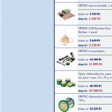
OPITEC morze-készülék, 1 
1 515 Ft
kisker ár:
1 245 Ft
shop ár:
OPITEC LED Éjszakai Fény 
Skyline, 1 darab
2 610 Ft
kisker ár:
2 230 Ft
shop ár:
OPITEC forrasztópáka
14 180 Ft
kisker ár:
11 895 Ft
shop ár:
Opitec elektronikai lot, puha
réz, kb.ø 1 mm, 10 x 70 g, 
28 355 Ft
kisker ár:
19 200 Ft
shop ár:
OPITEC elektronikai forrasz
750 g
32 225 Ft
kisker ár: