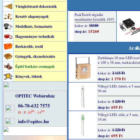
Virágkötészeti dekorációk
Kreatív alapanyagok
Modellezés, formaöntés
Hagyományos technikák
Barkácsfilc, textil
Az alk
Gyöngyök, ékszerkészítés
Zseblámpa 10 mm LED izzóv
x 100 x 38 mm, barkácskészl
Építő barkács csomagok
2 115 Ft
kisker ár:
Könyvek, ötletek
1 370 Ft
shop ár:
Villogó LED, fehért, ø 5 m
50 db
OPITEC Webáruház
1 220 Ft
kisker ár:
06-70-632 7575
695 Ft
shop ár:
00
00
H - P: 10
- 14
Villogó LED, zöld, ø 5 mm,
10 db
info@opitec.hu
1 220 Ft
kisker ár:
695 Ft
shop ár: