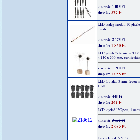
1 015 Ft
kisker ár:
575 Ft
shop ár:
LED szalag modul, 10 pixel
darab
2 175 Ft
kisker ár:
1 860 Ft
shop ár:
LED gömb 'Asteroid OPI13',
x 140 x 300 mm, barkácskész
1 710 Ft
kisker ár:
1 055 Ft
shop ár:
LED foglalat, 3 mm, fekete
10 db
445 Ft
kisker ár:
265 Ft
shop ár:
LCD kijelző I2C port, 1 dara
3 135 Ft
kisker ár:
2 675 Ft
shop ár:
Laposelem 4, 5 V. 12 db