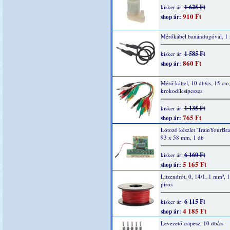
1 625 Ft
kisker ár:
910 Ft
shop ár:
Mérőkábel banándugóval, 1 
1 585 Ft
kisker ár:
860 Ft
shop ár:
Mérő kábel, 10 db/cs, 15 cm
krokodílcsipeszes
1 135 Ft
kisker ár:
765 Ft
shop ár:
Lótozó készlet 'TrainYourBrai
93 x 58 mm, 1 db
6 160 Ft
kisker ár:
5 165 Ft
shop ár:
Litzendrót, 0, 14/1, 1 mm², 
piros
6 115 Ft
kisker ár:
4 185 Ft
shop ár:
Levezető csipesz, 10 db/cs