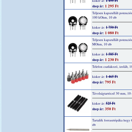
1 495 Ft
kisker ár:
1 295 Ft
shop ár:
Teljesen kapszullált potenció
100 kOhm, 10 db
1 750 Ft
kisker ár:
1 080 Ft
shop ár:
Teljesen kapszullált potenció
MOhm, 10 db
1 585 Ft
kisker ár:
1 230 Ft
shop ár:
Telefon csatlakozó, izolált, 1
1 465 Ft
kisker ár:
795 Ft
shop ár:
Távolságtartócső 30 mm, 10
525 Ft
kisker ár:
350 Ft
shop ár:
Tartalék forrasztópáka hegy 
db