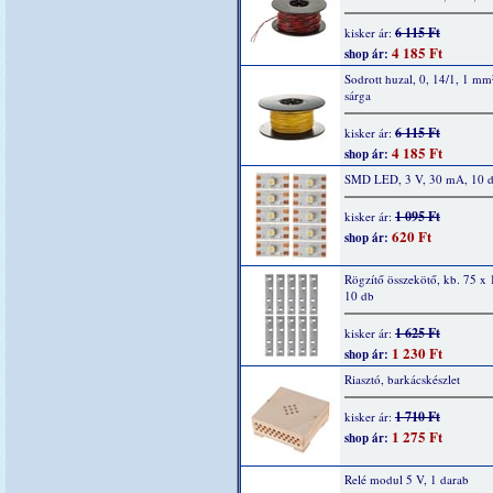
6 115 Ft
kisker ár:
4 185 Ft
shop ár:
Sodrott huzal, 0, 14/1, 1 mm
sárga
6 115 Ft
kisker ár:
4 185 Ft
shop ár:
SMD LED, 3 V, 30 mA, 10 
1 095 Ft
kisker ár:
620 Ft
shop ár:
Rögzítő összekötő, kb. 75 x
10 db
1 625 Ft
kisker ár:
1 230 Ft
shop ár:
Riasztó, barkácskészlet
1 710 Ft
kisker ár:
1 275 Ft
shop ár:
Relé modul 5 V, 1 darab