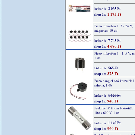
2 035 Ft
kisker ár:
1 175 Ft
shop ár:
Piezo mikrofon 1, 5 - 24 V,
mágneses, 10 db
7 745 Ft
kisker ár:
4 680 Ft
shop ár:
Piezo mikrofon 1 - 1, 5 V, m
1 db
565 Ft
kisker ár:
375 Ft
shop ár:
Piezo hangjel adó készülék 1
sziréna, 1 db
1 120 Ft
kisker ár:
940 Ft
shop ár:
PeakTech® finom biztosíték 
10A / 600 V, 1 db
1 140 Ft
kisker ár:
960 Ft
shop ár: