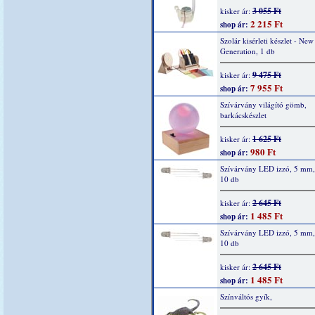
3 055 Ft
kisker ár:
2 215 Ft
shop ár:
Szolár kisérleti készlet - New
Generation, 1 db
9 475 Ft
kisker ár:
7 955 Ft
shop ár:
Szívárvány világító gömb,
barkácskészlet
1 625 Ft
kisker ár:
980 Ft
shop ár:
Szívárvány LED izzó, 5 mm, 
10 db
2 645 Ft
kisker ár:
1 485 Ft
shop ár:
Szívárvány LED izzó, 5 mm,
10 db
2 645 Ft
kisker ár:
1 485 Ft
shop ár:
Színváltós gyík,