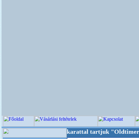
++ Oldalunkat akarattal tartjuk "Oldtimer/RE