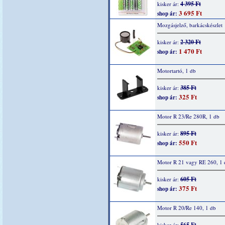
4 395 Ft
kisker ár:
3 695 Ft
shop ár:
Mozgásjelző, barkácskészlet
2 320 Ft
kisker ár:
1 470 Ft
shop ár:
Motortartó, 1 db
385 Ft
kisker ár:
325 Ft
shop ár:
Motor R 23/Re 280R, 1 db
895 Ft
kisker ár:
550 Ft
shop ár:
Motor R 21 vagy RE 260, 1 
605 Ft
kisker ár:
375 Ft
shop ár:
Motor R 20/Re 140, 1 db
565 Ft
kisker ár: