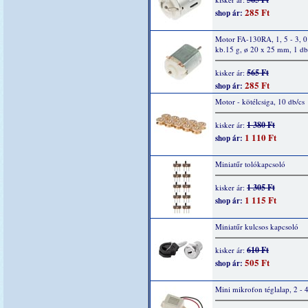
285 Ft
shop ár:
Motor FA-130RA, 1, 5 - 3, 
kb.15 g, ø 20 x 25 mm, 1 db
565 Ft
kisker ár:
285 Ft
shop ár:
Motor - kötélcsiga, 10 db/cs
1 380 Ft
kisker ár:
1 110 Ft
shop ár:
Miniatűr tolókapcsoló
1 305 Ft
kisker ár:
1 115 Ft
shop ár:
Miniatűr kulcsos kapcsoló
610 Ft
kisker ár:
505 Ft
shop ár:
Mini mikrofon téglalap, 2 - 