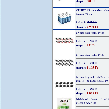
680 Ft
shop ár:
OPITEC Alkaline Micro elem
(AAA), 24 db
3 515 Ft
kisker ár:
2 950 Ft
shop ár:
Nyomós kapcsoló, 10 db
1 505 Ft
kisker ár:
955 Ft
shop ár:
Nyomós kapcsoló, 10 db
1 790 Ft
kisker ár:
1 105 Ft
shop ár:
Nyomó kapcsoló, kb.29 x 12
mm, ki - be kapcsolóval, 10
1 955 Ft
kisker ár:
1 055 Ft
shop ár:
NI-Mh akku (AA), 1, 2 V/2
Mignon AA, 4 db