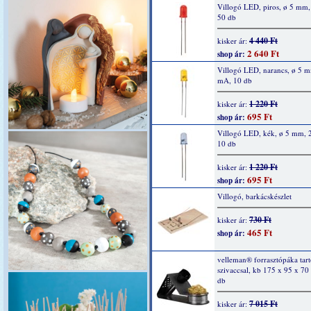
Villogó LED, piros, ø 5 mm
50 db
4 440 Ft
kisker ár:
2 640 Ft
shop ár:
Villogó LED, narancs, ø 5 
mA, 10 db
1 220 Ft
kisker ár:
695 Ft
shop ár:
Villogó LED, kék, ø 5 mm, 
10 db
1 220 Ft
kisker ár:
695 Ft
shop ár:
Villogó, barkácskészlet
730 Ft
kisker ár:
465 Ft
shop ár:
velleman® forrasztópáka tartó
szivaccsal, kb 175 x 95 x 7
db
7 015 Ft
kisker ár: