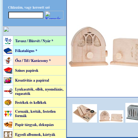
Cikkszám, vagy keresett szó
Tavasz / Húsvét / Nyár *
Főkatalógus *
Ősz / Tél / Karácsony *
Színes papírok
Kreatívitás a papírral
Lyukasztók, ollók, nyomdázás,
ragasztók
Festékek és kellékek
Ceruzák, kréták, festetlen
formák
Papír tárgyak, dekupázs
Egyedi albumok, kártyák