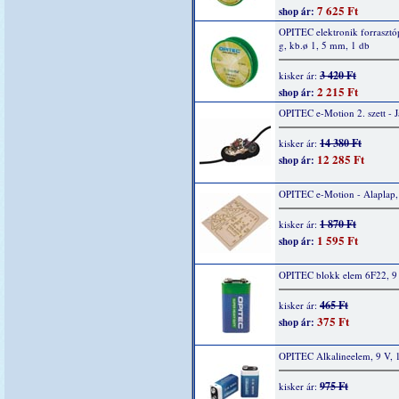
7 625 Ft
shop ár:
OPITEC elektronik forrasztó
g, kb.ø 1, 5 mm, 1 db
3 420 Ft
kisker ár:
2 215 Ft
shop ár:
OPITEC e-Motion 2. szett - 
14 380 Ft
kisker ár:
12 285 Ft
shop ár:
OPITEC e-Motion - Alaplap,
1 870 Ft
kisker ár:
1 595 Ft
shop ár:
OPITEC blokk elem 6F22, 9 
465 Ft
kisker ár:
375 Ft
shop ár:
OPITEC Alkalineelem, 9 V, 
975 Ft
kisker ár: