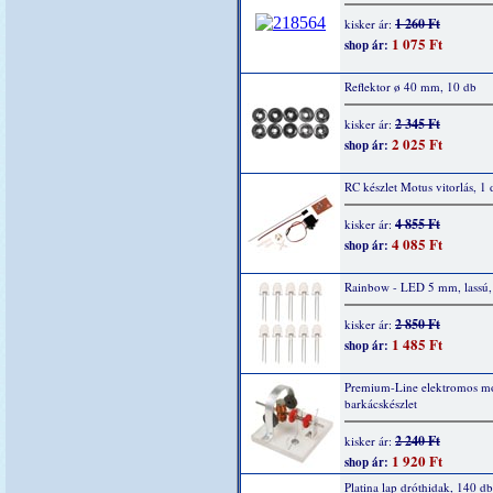
1 260 Ft
kisker ár:
1 075 Ft
shop ár:
Reflektor ø 40 mm, 10 db
2 345 Ft
kisker ár:
2 025 Ft
shop ár:
RC készlet Motus vitorlás, 1 
4 855 Ft
kisker ár:
4 085 Ft
shop ár:
Rainbow - LED 5 mm, lassú,
2 850 Ft
kisker ár:
1 485 Ft
shop ár:
Premium-Line elektromos mo
barkácskészlet
2 240 Ft
kisker ár:
1 920 Ft
shop ár:
Platina lap dróthidak, 140 db