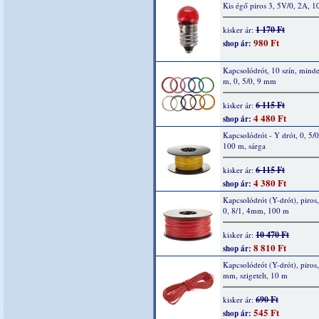
Kis égő piros 3, 5V/0, 2A, 1
1 170 Ft
kisker ár:
980 Ft
shop ár:
Kapcsolódrót, 10 szín, mind
m, 0, 5/0, 9 mm
6 115 Ft
kisker ár:
4 480 Ft
shop ár:
Kapcsolódrót - Y drót, 0, 5/
100 m, sárga
6 115 Ft
kisker ár:
4 380 Ft
shop ár:
Kapcsolódrót (Y-drót), piros,
0, 8/1, 4mm, 100 m
10 470 Ft
kisker ár:
8 810 Ft
shop ár:
Kapcsolódrót (Y-drót), piros,
mm, szigetelt, 10 m
690 Ft
kisker ár:
545 Ft
shop ár: