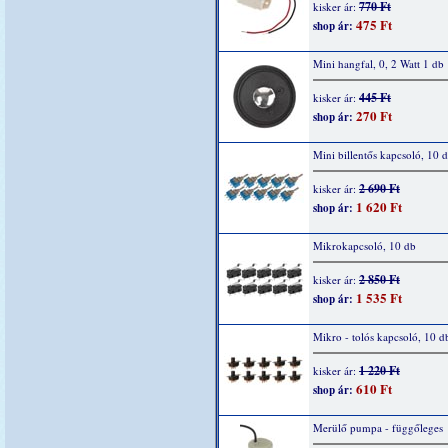
770 Ft
kisker ár:
475 Ft
shop ár:
Mini hangfal, 0, 2 Watt 1 db
445 Ft
kisker ár:
270 Ft
shop ár:
Mini billentős kapcsoló, 10 
2 690 Ft
kisker ár:
1 620 Ft
shop ár:
Mikrokapcsoló, 10 db
2 850 Ft
kisker ár:
1 535 Ft
shop ár:
Mikro - tolós kapcsoló, 10 d
1 220 Ft
kisker ár:
610 Ft
shop ár:
Merülő pumpa - függőleges