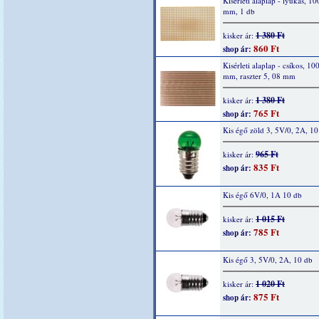
Kisérleti alaplap - lyukas, 1
mm, 1 db
1 380 Ft
kisker ár:
860 Ft
shop ár:
Kisérleti alaplap - csíkos, 10
mm, raszter 5, 08 mm
1 380 Ft
kisker ár:
765 Ft
shop ár:
Kis égő zöld 3, 5V/0, 2A, 10
965 Ft
kisker ár:
835 Ft
shop ár:
Kis égő 6V/0, 1A 10 db
1 015 Ft
kisker ár:
785 Ft
shop ár:
Kis égő 3, 5V/0, 2A, 10 db
1 020 Ft
kisker ár:
875 Ft
shop ár: