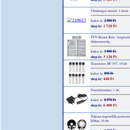
Ultrahangos modul, 1 darab
2 000 Ft
kisker ár:
1 710 Ft
shop ár:
TÜV Hessen Kids - kiegészítő
elektromosság
3 805 Ft
kisker ár:
3 120 Ft
shop ár:
Tranzisztor, BC 547, 10 db
895 Ft
kisker ár:
440 Ft
shop ár:
Transzformátor, 1 db
8 970 Ft
kisker ár:
6 400 Ft
shop ár:
Teljesen kapszullált potenció
kOhm, 10 db