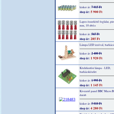
7 015 Ft
kisker ár:
5 900 Ft
shop ár:
Lapos összekötő foglalat, piro
mm, 10 db/cs
565 Ft
kisker ár:
285 Ft
shop ár:
Lámpa LED izzóval, barkácsk
2 400 Ft
kisker ár:
1 920 Ft
shop ár:
Közlekedési lámpa - LED,
barkácskészlet
1 995 Ft
kisker ár:
1 145 Ft
shop ár:
Kivezető panel BBC Micro:Bi
darab
5 010 Ft
kisker ár:
4 280 Ft
shop ár: