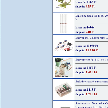
1 085 Ft
kisker ár:
925 Ft
shop ár:
Szilícium dióda 1N 4148, 2
V
445 Ft
kisker ár:
240 Ft
shop ár:
Szervópanel Calliope Mini v
13 070 Ft
kisker ár:
11 170 Ft
shop ár:
Szervomotor 9g, 180°-os, 1 
1 650 Ft
kisker ár:
1 410 Ft
shop ár:
Szekrény riasztó, barkácskész
2 115 Ft
kisker ár:
1 200 Ft
shop ár:
Sodrott huzal, 50 m, fekete/p
keresztmetszett 2x0, 14/1, 1