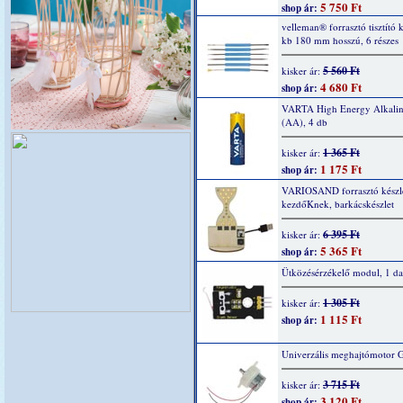
5 750 Ft
shop ár:
velleman® forrasztó tisztító k
kb 180 mm hosszú, 6 részes
5 560 Ft
kisker ár:
4 680 Ft
shop ár:
VARTA High Energy Alkaline
(AA), 4 db
1 365 Ft
kisker ár:
1 175 Ft
shop ár:
VARIOSAND forrasztó készl
kezdőKnek, barkácskészlet
6 395 Ft
kisker ár:
5 365 Ft
shop ár:
Ütközésérzékelő modul, 1 da
1 305 Ft
kisker ár:
1 115 Ft
shop ár:
Univerzális meghajtómotor 
3 715 Ft
kisker ár:
3 120 Ft
shop ár: