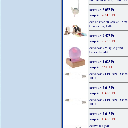
3 055 Ft
kisker ár:
2 215 Ft
shop ár:
Szolár kisérleti készlet - New
Generation, 1 db
9 475 Ft
kisker ár:
7 955 Ft
shop ár:
Szívárvány világító gömb,
barkácskészlet
1 625 Ft
kisker ár:
980 Ft
shop ár:
Szívárvány LED izzó, 5 mm, 
10 db
2 645 Ft
kisker ár:
1 485 Ft
shop ár:
Szívárvány LED izzó, 5 mm,
10 db
2 645 Ft
kisker ár:
1 485 Ft
shop ár:
Színváltós gyík,