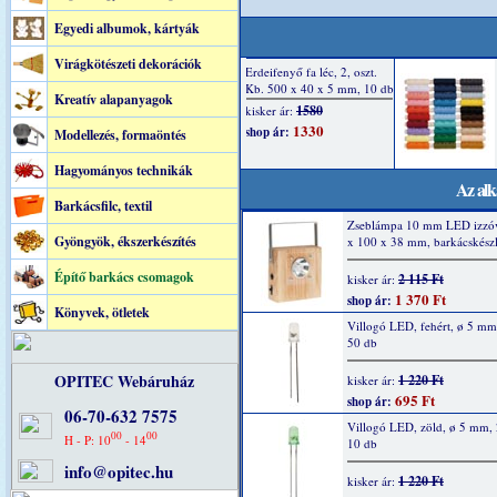
Egyedi albumok, kártyák
Virágkötészeti dekorációk
Kreatív alapanyagok
Modellezés, formaöntés
Hagyományos technikák
Az alk
Barkácsfilc, textil
Zseblámpa 10 mm LED izzóv
Gyöngyök, ékszerkészítés
x 100 x 38 mm, barkácskészl
Építő barkács csomagok
2 115 Ft
kisker ár:
1 370 Ft
shop ár:
Könyvek, ötletek
Villogó LED, fehért, ø 5 m
50 db
OPITEC Webáruház
1 220 Ft
kisker ár:
695 Ft
shop ár:
06-70-632 7575
Villogó LED, zöld, ø 5 mm,
00
00
H - P: 10
- 14
10 db
info@opitec.hu
1 220 Ft
kisker ár: