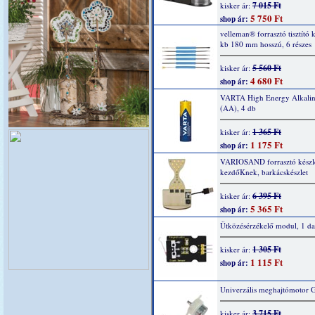
7 015 Ft
kisker ár:
5 750 Ft
shop ár:
velleman® forrasztó tisztító k
kb 180 mm hosszú, 6 részes
5 560 Ft
kisker ár:
4 680 Ft
shop ár:
VARTA High Energy Alkaline
(AA), 4 db
1 365 Ft
kisker ár:
1 175 Ft
shop ár:
VARIOSAND forrasztó készl
kezdőKnek, barkácskészlet
6 395 Ft
kisker ár:
5 365 Ft
shop ár:
Ütközésérzékelő modul, 1 da
1 305 Ft
kisker ár:
1 115 Ft
shop ár:
Univerzális meghajtómotor 
3 715 Ft
kisker ár: