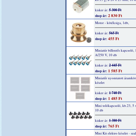
5 300 Ft
kisker ár:
2 830 Ft
shop ár:
Motor - kötélcsiga, 1db,
565 Ft
kisker ár:
455 Ft
shop ár:
Miniatúr billentős kapcsoló,
A/250 V, 10 db
2 445 Ft
kisker ár:
1 585 Ft
shop ár:
Miniatűr nyomtatott áramkör
készlet
1 740 Ft
kisker ár:
1 485 Ft
shop ár:
Mini tolókapcsoló, kb.23, 5
10 db
1 380 Ft
kisker ár:
765 Ft
shop ár:
Mini Kit elektro készlet - sza