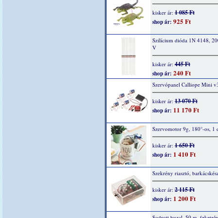
1 085 Ft
kisker ár:
925 Ft
shop ár:
Szilícium dióda 1N 4148, 2
V
445 Ft
kisker ár:
240 Ft
shop ár:
Szervópanel Calliope Mini v
13 070 Ft
kisker ár:
11 170 Ft
shop ár:
Szervomotor 9g, 180°-os, 1 
1 650 Ft
kisker ár:
1 410 Ft
shop ár:
Szekrény riasztó, barkácskész
2 115 Ft
kisker ár:
1 200 Ft
shop ár:
Sodrott huzal, 50 m, fekete/p