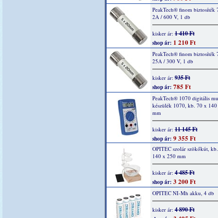
PeakTech® finom biztosíték 
2A / 600 V, 1 db
1 410 Ft
kisker ár:
1 210 Ft
shop ár:
PeakTech® finom biztosíték 
25A / 300 V, 1 db
935 Ft
kisker ár:
785 Ft
shop ár:
PeakTech® 1070 digitális mu
készülék 1070, kb. 70 x 140
mm
11 145 Ft
kisker ár:
9 355 Ft
shop ár:
OPITEC szolár szökőkút, kb.
140 x 250 mm
4 485 Ft
kisker ár:
3 200 Ft
shop ár:
OPITEC NI-Mh akku, 4 db
4 890 Ft
kisker ár: