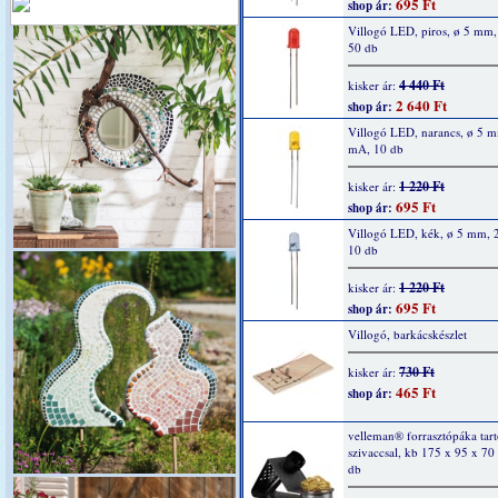
695 Ft
shop ár:
Villogó LED, piros, ø 5 mm
50 db
4 440 Ft
kisker ár:
2 640 Ft
shop ár:
Villogó LED, narancs, ø 5 
mA, 10 db
1 220 Ft
kisker ár:
695 Ft
shop ár:
Villogó LED, kék, ø 5 mm, 
10 db
1 220 Ft
kisker ár:
695 Ft
shop ár:
Villogó, barkácskészlet
730 Ft
kisker ár:
465 Ft
shop ár:
velleman® forrasztópáka tartó
szivaccsal, kb 175 x 95 x 7
db