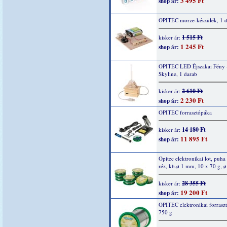
3 495 Ft
shop ár:
OPITEC morze-készülék, 1 
1 515 Ft
kisker ár:
1 245 Ft
shop ár:
OPITEC LED Éjszakai Fény 
Skyline, 1 darab
2 610 Ft
kisker ár:
2 230 Ft
shop ár:
OPITEC forrasztópáka
14 180 Ft
kisker ár:
11 895 Ft
shop ár:
Opitec elektronikai lot, puha
réz, kb.ø 1 mm, 10 x 70 g, 
28 355 Ft
kisker ár:
19 200 Ft
shop ár:
OPITEC elektronikai forrasz
750 g