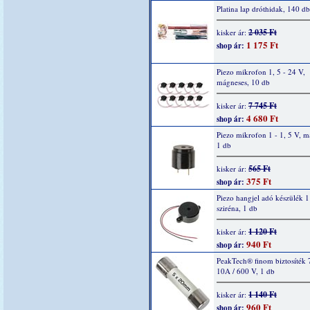
Platina lap dróthidak, 140 db
2 035 Ft
kisker ár:
1 175 Ft
shop ár:
Piezo mikrofon 1, 5 - 24 V,
mágneses, 10 db
7 745 Ft
kisker ár:
4 680 Ft
shop ár:
Piezo mikrofon 1 - 1, 5 V, m
1 db
565 Ft
kisker ár:
375 Ft
shop ár:
Piezo hangjel adó készülék 1
sziréna, 1 db
1 120 Ft
kisker ár:
940 Ft
shop ár:
PeakTech® finom biztosíték 
10A / 600 V, 1 db
1 140 Ft
kisker ár:
960 Ft
shop ár: