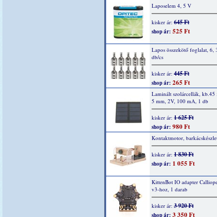
Laposelem 4, 5 V
645 Ft
kisker ár:
525 Ft
shop ár:
Lapos összekötő foglalat, 6,
db/cs
445 Ft
kisker ár:
265 Ft
shop ár:
Laminált szolárcellák, kb.45 
5 mm, 2V, 100 mA, 1 db
1 625 Ft
kisker ár:
980 Ft
shop ár:
Kontaktmotor, barkácskészle
1 830 Ft
kisker ár:
1 055 Ft
shop ár:
KittenBot IO adapter Calliop
v3-hoz, 1 darab
3 920 Ft
kisker ár:
3 350 Ft
shop ár: