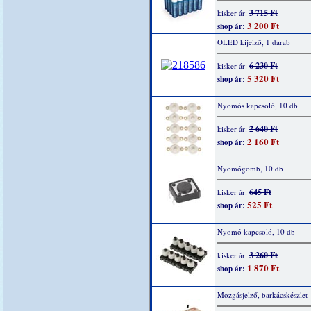
3 715 Ft
kisker ár:
3 200 Ft
shop ár:
OLED kijelző, 1 darab
6 230 Ft
kisker ár:
5 320 Ft
shop ár:
Nyomós kapcsoló, 10 db
2 640 Ft
kisker ár:
2 160 Ft
shop ár:
Nyomógomb, 10 db
645 Ft
kisker ár:
525 Ft
shop ár:
Nyomó kapcsoló, 10 db
3 260 Ft
kisker ár:
1 870 Ft
shop ár:
Mozgásjelző, barkácskészlet