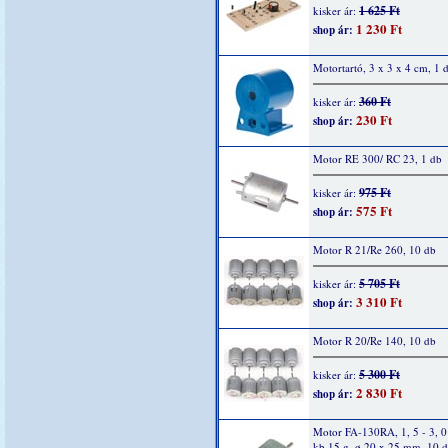
1 625 Ft
kisker ár:
1 230 Ft
shop ár:
Motortartó, 3 x 3 x 4 cm, 1 
360 Ft
kisker ár:
230 Ft
shop ár:
Motor RE 300/ RC 23, 1 db
975 Ft
kisker ár:
575 Ft
shop ár:
Motor R 21/Re 260, 10 db
5 705 Ft
kisker ár:
3 310 Ft
shop ár:
Motor R 20/Re 140, 10 db
5 300 Ft
kisker ár:
2 830 Ft
shop ár:
Motor FA-130RA, 1, 5 - 3, 
kb.15 g, ø 20 x 25 mm, 10 