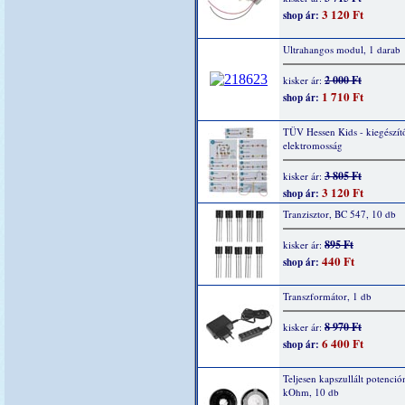
3 120 Ft
shop ár:
Ultrahangos modul, 1 darab
2 000 Ft
kisker ár:
1 710 Ft
shop ár:
TÜV Hessen Kids - kiegészítő
elektromosság
3 805 Ft
kisker ár:
3 120 Ft
shop ár:
Tranzisztor, BC 547, 10 db
895 Ft
kisker ár:
440 Ft
shop ár:
Transzformátor, 1 db
8 970 Ft
kisker ár:
6 400 Ft
shop ár:
Teljesen kapszullált potenció
kOhm, 10 db