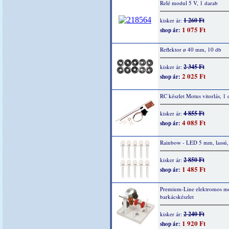
Relé modul 5 V, 1 darab
1 260 Ft
kisker ár:
1 075 Ft
shop ár:
Reflektor ø 40 mm, 10 db
2 345 Ft
kisker ár:
2 025 Ft
shop ár:
RC készlet Motus vitorlás, 1 
4 855 Ft
kisker ár:
4 085 Ft
shop ár:
Rainbow - LED 5 mm, lassú,
2 850 Ft
kisker ár:
1 485 Ft
shop ár:
Premium-Line elektromos mo
barkácskészlet
2 240 Ft
kisker ár:
1 920 Ft
shop ár: