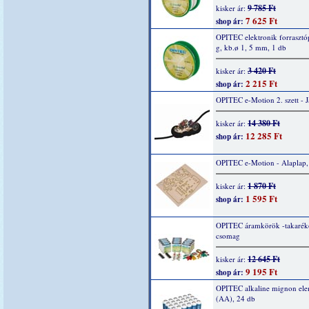
9 785 Ft
kisker ár:
7 625 Ft
shop ár:
OPITEC elektronik forrasztó
g, kb.ø 1, 5 mm, 1 db
3 420 Ft
kisker ár:
2 215 Ft
shop ár:
OPITEC e-Motion 2. szett - 
14 380 Ft
kisker ár:
12 285 Ft
shop ár:
OPITEC e-Motion - Alaplap,
1 870 Ft
kisker ár:
1 595 Ft
shop ár:
OPITEC áramkörök -takarék
csomag
12 645 Ft
kisker ár:
9 195 Ft
shop ár:
OPITEC alkaline mignon ele
(AA), 24 db