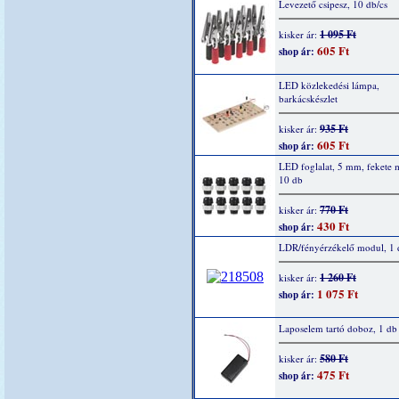
Levezető csipesz, 10 db/cs
1 095 Ft
kisker ár:
605 Ft
shop ár:
LED közlekedési lámpa,
barkácskészlet
935 Ft
kisker ár:
605 Ft
shop ár:
LED foglalat, 5 mm, fekete
10 db
770 Ft
kisker ár:
430 Ft
shop ár:
LDR/fényérzékelő modul, 1 
1 260 Ft
kisker ár:
1 075 Ft
shop ár:
Laposelem tartó doboz, 1 db
580 Ft
kisker ár:
475 Ft
shop ár: