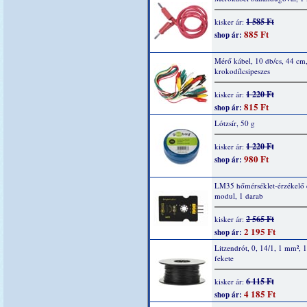
1 585 Ft
kisker ár:
885 Ft
shop ár:
Mérő kábel, 10 db/cs, 44 cm
krokodílcsipeszes
1 220 Ft
kisker ár:
815 Ft
shop ár:
Lótzsír, 50 g
1 220 Ft
kisker ár:
980 Ft
shop ár:
LM35 hőmérséklet-érzékelő 
modul, 1 darab
2 565 Ft
kisker ár:
2 195 Ft
shop ár:
Litzendrót, 0, 14/1, 1 mm², 
fekete
6 115 Ft
kisker ár:
4 185 Ft
shop ár: