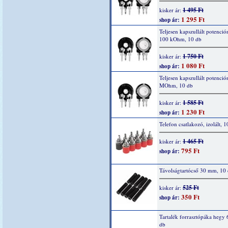
1 495 Ft
kisker ár:
1 295 Ft
shop ár:
Teljesen kapszullált potenció
100 kOhm, 10 db
1 750 Ft
kisker ár:
1 080 Ft
shop ár:
Teljesen kapszullált potenció
MOhm, 10 db
1 585 Ft
kisker ár:
1 230 Ft
shop ár:
Telefon csatlakozó, izolált, 1
1 465 Ft
kisker ár:
795 Ft
shop ár:
Távolságtartócső 30 mm, 10
525 Ft
kisker ár:
350 Ft
shop ár:
Tartalék forrasztópáka hegy 
db