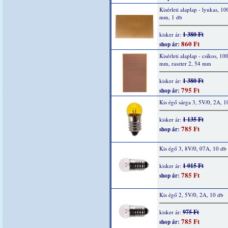
Kisérleti alaplap - lyukas, 1
mm, 1 db
1 380 Ft
kisker ár:
860 Ft
shop ár:
Kisérleti alaplap - csíkos, 10
mm, raszter 2, 54 mm
1 380 Ft
kisker ár:
795 Ft
shop ár:
Kis égő sárga 3, 5V/0, 2A, 1
1 135 Ft
kisker ár:
785 Ft
shop ár:
Kis égő 3, 8V/0, 07A, 10 db
1 015 Ft
kisker ár:
785 Ft
shop ár:
Kis égő 2, 5V/0, 2A, 10 db
975 Ft
kisker ár:
785 Ft
shop ár: