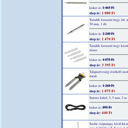
1 465 Ft
kisker ár:
1 080 Ft
shop ár:
Tartalék forrasztó hegy, kb. ø
30 mm, 1 db
2 240 Ft
kisker ár:
1 470 Ft
shop ár:
Tartalék forrasztó hegy készle
részes
4 075 Ft
kisker ár:
3 395 Ft
shop ár:
Talajnedvesség-érzékelő mod
darab
1 260 Ft
kisker ár:
1 075 Ft
shop ár:
Sztereo kábel, 3, 5 mm, 2 m
895 Ft
kisker ár:
440 Ft
shop ár:
Szolár vizipumpa, kívül kb.ø
mm, belül kb.ø 5, 5 mm, 1 d