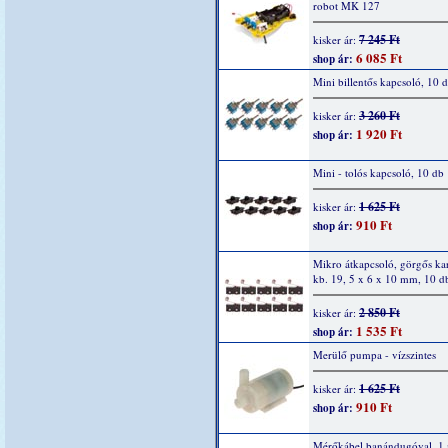
robot MK 127
7 245 Ft
kisker ár:
6 085 Ft
shop ár:
Mini billentős kapcsoló, 10 
3 260 Ft
kisker ár:
1 920 Ft
shop ár:
Mini - tolós kapcsoló, 10 db
1 625 Ft
kisker ár:
910 Ft
shop ár:
Mikro átkapcsoló, görgős ka
kb. 19, 5 x 6 x 10 mm, 10 d
2 850 Ft
kisker ár:
1 535 Ft
shop ár:
Merülő pumpa - vízszintes
1 625 Ft
kisker ár:
910 Ft
shop ár:
Mérőkábel banándugóval, 1 