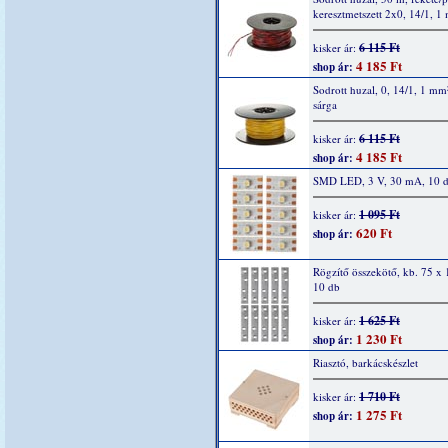
keresztmetszett 2x0, 14/1, 1
6 115 Ft
kisker ár:
4 185 Ft
shop ár:
Sodrott huzal, 0, 14/1, 1 mm
sárga
6 115 Ft
kisker ár:
4 185 Ft
shop ár:
SMD LED, 3 V, 30 mA, 10 
1 095 Ft
kisker ár:
620 Ft
shop ár:
Rögzítő összekötő, kb. 75 x
10 db
1 625 Ft
kisker ár:
1 230 Ft
shop ár:
Riasztó, barkácskészlet
1 710 Ft
kisker ár:
1 275 Ft
shop ár: