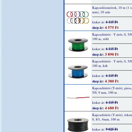
Kapcsolózsinórok, 10 m (1 x
mm), 10 szín
6 115 Ft
kisker ár:
4 575 Ft
shop ár:
Kapcsolódrót - Y drót, 0, 5/
100 m, zöld
6 115 Ft
kisker ár:
3 890 Ft
shop ár:
Kapcsolódrót - Y drót, 0, 5/
100 m, kék
6 115 Ft
kisker ár:
4 380 Ft
shop ár:
Kapcsolódrót (Y-drót), piros,
5/0, 9 mm, 100 m
6 115 Ft
kisker ár:
4 680 Ft
shop ár:
Kapcsolódrót (Y-drót), fekete
0, 8/1, 4mm, 100 m
9 025 Ft
kisker ár: