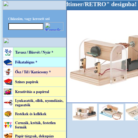
attal tartjuk "Oldtimer/RETRO" designba!
+++
Cikkszám, vagy keresett szó
Tavasz / Húsvét / Nyár *
Főkatalógus *
Ősz / Tél / Karácsony *
Színes papírok
Kreatívitás a papírral
Lyukasztók, ollók, nyomdázás,
ragasztók
Festékek és kellékek
Ceruzák, kréták, festetlen
formák
Papír tárgyak, dekupázs