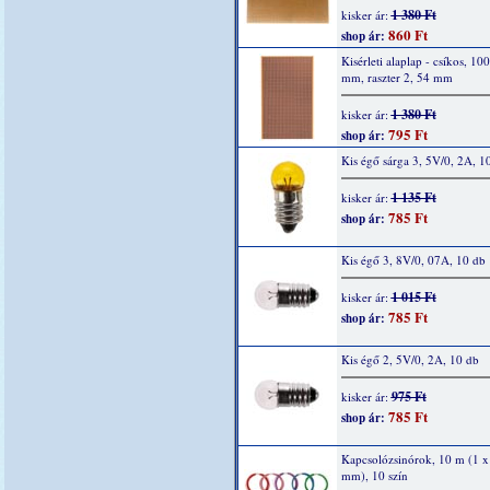
1 380 Ft
kisker ár:
860 Ft
shop ár:
Kisérleti alaplap - csíkos, 10
mm, raszter 2, 54 mm
1 380 Ft
kisker ár:
795 Ft
shop ár:
Kis égő sárga 3, 5V/0, 2A, 1
1 135 Ft
kisker ár:
785 Ft
shop ár:
Kis égő 3, 8V/0, 07A, 10 db
1 015 Ft
kisker ár:
785 Ft
shop ár:
Kis égő 2, 5V/0, 2A, 10 db
975 Ft
kisker ár:
785 Ft
shop ár:
Kapcsolózsinórok, 10 m (1 x
mm), 10 szín