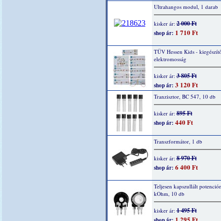
Ultrahangos modul, 1 darab
2 000 Ft
kisker ár:
1 710 Ft
shop ár:
TÜV Hessen Kids - kiegészítő
elektromosság
3 805 Ft
kisker ár:
3 120 Ft
shop ár:
Tranzisztor, BC 547, 10 db
895 Ft
kisker ár:
440 Ft
shop ár:
Transzformátor, 1 db
8 970 Ft
kisker ár:
6 400 Ft
shop ár:
Teljesen kapszullált potenció
kOhm, 10 db
1 495 Ft
kisker ár:
1 295 Ft
shop ár: