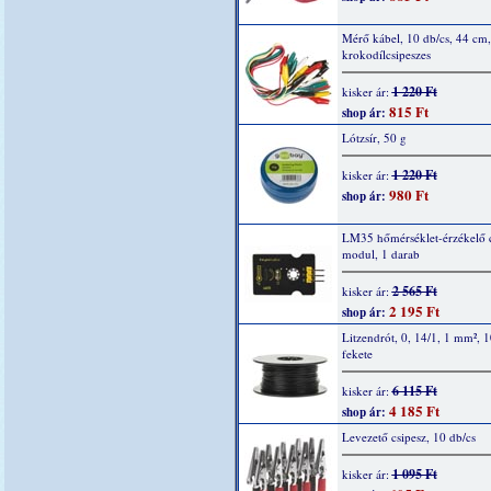
Mérő kábel, 10 db/cs, 44 cm,
krokodílcsipeszes
1 220 Ft
kisker ár:
815 Ft
shop ár:
Lótzsír, 50 g
1 220 Ft
kisker ár:
980 Ft
shop ár:
LM35 hőmérséklet-érzékelő 
modul, 1 darab
2 565 Ft
kisker ár:
2 195 Ft
shop ár:
Litzendrót, 0, 14/1, 1 mm², 
fekete
6 115 Ft
kisker ár:
4 185 Ft
shop ár:
Levezető csipesz, 10 db/cs
1 095 Ft
kisker ár: