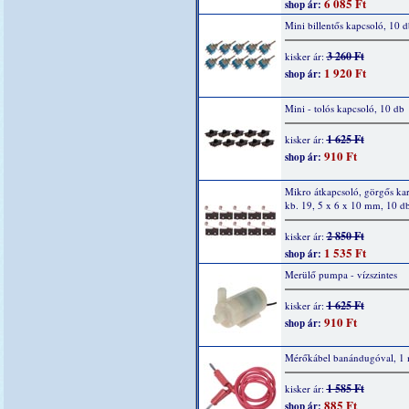
6 085 Ft
shop ár:
Mini billentős kapcsoló, 10 d
3 260 Ft
kisker ár:
1 920 Ft
shop ár:
Mini - tolós kapcsoló, 10 db
1 625 Ft
kisker ár:
910 Ft
shop ár:
Mikro átkapcsoló, görgős ka
kb. 19, 5 x 6 x 10 mm, 10 d
2 850 Ft
kisker ár:
1 535 Ft
shop ár:
Merülő pumpa - vízszintes
1 625 Ft
kisker ár:
910 Ft
shop ár:
Mérőkábel banándugóval, 1 
1 585 Ft
kisker ár:
885 Ft
shop ár: