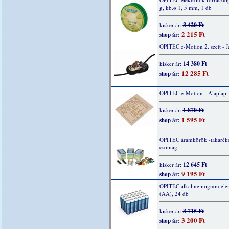
g, kb.ø 1, 5 mm, 1 db
3 420 Ft
kisker ár:
2 215 Ft
shop ár:
OPITEC e-Motion 2. szett - 
14 380 Ft
kisker ár:
12 285 Ft
shop ár:
OPITEC e-Motion - Alaplap,
1 870 Ft
kisker ár:
1 595 Ft
shop ár:
OPITEC áramkörök -takarék
csomag
12 645 Ft
kisker ár:
9 195 Ft
shop ár:
OPITEC alkaline mignon ele
(AA), 24 db
3 715 Ft
kisker ár:
3 200 Ft
shop ár: