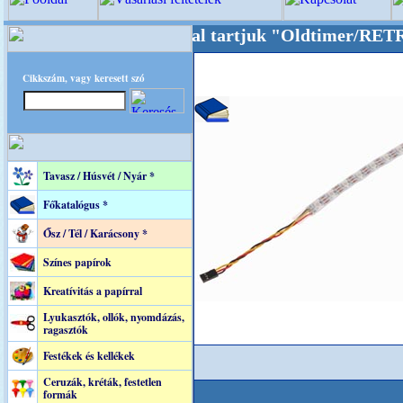
alunkat akarattal tartjuk "Oldtimer/RETRO" d
Cikkszám, vagy keresett szó
Tavasz / Húsvét / Nyár *
Főkatalógus *
Ősz / Tél / Karácsony *
Színes papírok
Kreatívitás a papírral
Lyukasztók, ollók, nyomdázás,
ragasztók
Festékek és kellékek
Ceruzák, kréták, festetlen
formák