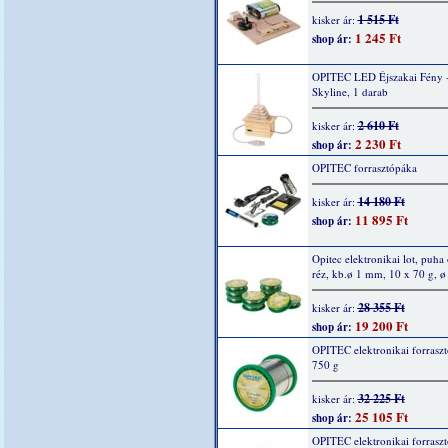
1 515 Ft
kisker ár:
1 245 Ft
shop ár:
OPITEC LED Éjszakai Fény 
Skyline, 1 darab
2 610 Ft
kisker ár:
2 230 Ft
shop ár:
OPITEC forrasztópáka
14 180 Ft
kisker ár:
11 895 Ft
shop ár:
Opitec elektronikai lot, puha 
réz, kb.ø 1 mm, 10 x 70 g, 
28 355 Ft
kisker ár:
19 200 Ft
shop ár:
OPITEC elektronikai forraszt
750 g
32 225 Ft
kisker ár:
25 105 Ft
shop ár:
OPITEC elektronikai forraszt