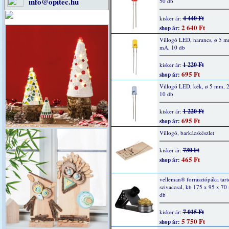
info@opitec.hu
50 db
4 440 Ft
kisker ár:
2 640 Ft
shop ár:
Villogó LED, narancs, ø 5 m
mA, 10 db
1 220 Ft
kisker ár:
695 Ft
shop ár:
Villogó LED, kék, ø 5 mm, 
10 db
1 220 Ft
kisker ár:
695 Ft
shop ár:
Villogó, barkácskészlet
730 Ft
kisker ár:
465 Ft
shop ár:
velleman® forrasztópáka tartó
szivaccsal, kb 175 x 95 x 70
db
7 015 Ft
kisker ár:
5 750 Ft
shop ár: