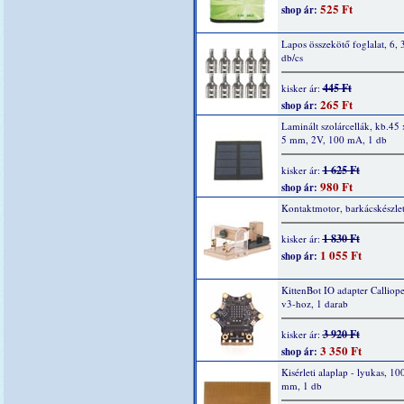
525 Ft
shop ár:
Lapos összekötő foglalat, 6,
db/cs
445 Ft
kisker ár:
265 Ft
shop ár:
Laminált szolárcellák, kb.45 
5 mm, 2V, 100 mA, 1 db
1 625 Ft
kisker ár:
980 Ft
shop ár:
Kontaktmotor, barkácskészle
1 830 Ft
kisker ár:
1 055 Ft
shop ár:
KittenBot IO adapter Calliop
v3-hoz, 1 darab
3 920 Ft
kisker ár:
3 350 Ft
shop ár:
Kisérleti alaplap - lyukas, 10
mm, 1 db