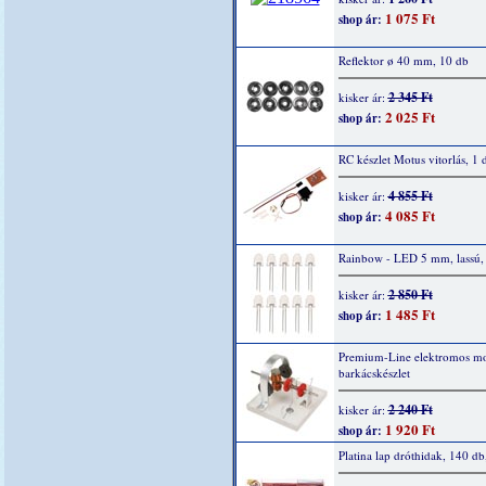
1 075 Ft
shop ár:
Reflektor ø 40 mm, 10 db
2 345 Ft
kisker ár:
2 025 Ft
shop ár:
RC készlet Motus vitorlás, 1 
4 855 Ft
kisker ár:
4 085 Ft
shop ár:
Rainbow - LED 5 mm, lassú,
2 850 Ft
kisker ár:
1 485 Ft
shop ár:
Premium-Line elektromos mo
barkácskészlet
2 240 Ft
kisker ár:
1 920 Ft
shop ár:
Platina lap dróthidak, 140 db