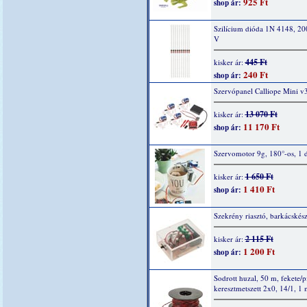
925 Ft
shop ár:
Szilícium dióda 1N 4148, 2
V
445 Ft
kisker ár:
240 Ft
shop ár:
Szervópanel Calliope Mini v
13 070 Ft
kisker ár:
11 170 Ft
shop ár:
Szervomotor 9g, 180°-os, 1 
1 650 Ft
kisker ár:
1 410 Ft
shop ár:
Szekrény riasztó, barkácskész
2 115 Ft
kisker ár:
1 200 Ft
shop ár:
Sodrott huzal, 50 m, fekete/p
keresztmetszett 2x0, 14/1, 1