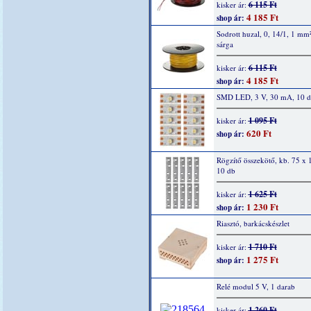
6 115 Ft
kisker ár:
4 185 Ft
shop ár:
Sodrott huzal, 0, 14/1, 1 mm
sárga
6 115 Ft
kisker ár:
4 185 Ft
shop ár:
SMD LED, 3 V, 30 mA, 10 
1 095 Ft
kisker ár:
620 Ft
shop ár:
Rögzítő összekötő, kb. 75 x
10 db
1 625 Ft
kisker ár:
1 230 Ft
shop ár:
Riasztó, barkácskészlet
1 710 Ft
kisker ár:
1 275 Ft
shop ár:
Relé modul 5 V, 1 darab
1 260 Ft
kisker ár: