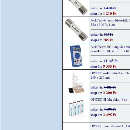
1 410 Ft
kisker ár:
1 210 Ft
shop ár:
PeakTech® finom biztosíték 
25A / 300 V, 1 db
935 Ft
kisker ár:
785 Ft
shop ár:
PeakTech® 1070 digitális mu
készülék 1070, kb. 70 x 14
11 145 Ft
kisker ár:
9 355 Ft
shop ár:
OPITEC szolár szökőkút, kb.
140 x 250 mm
4 485 Ft
kisker ár:
3 200 Ft
shop ár:
OPITEC NI-Mh akku, 4 db
4 890 Ft
kisker ár:
3 495 Ft
shop ár:
OPITEC morze-készülék, 1 