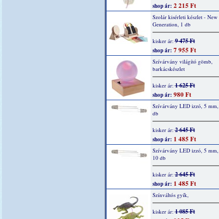
2 215 Ft
shop ár:
Szolár kisérleti készlet - New
Generation, 1 db
9 475 Ft
kisker ár:
7 955 Ft
shop ár:
Szívárvány világító gömb,
barkácskészlet
1 625 Ft
kisker ár:
980 Ft
shop ár:
Szívárvány LED izzó, 5 mm, 
db
2 645 Ft
kisker ár:
1 485 Ft
shop ár:
Szívárvány LED izzó, 5 mm,
10 db
2 645 Ft
kisker ár:
1 485 Ft
shop ár:
Színváltós gyík,
1 085 Ft
kisker ár: