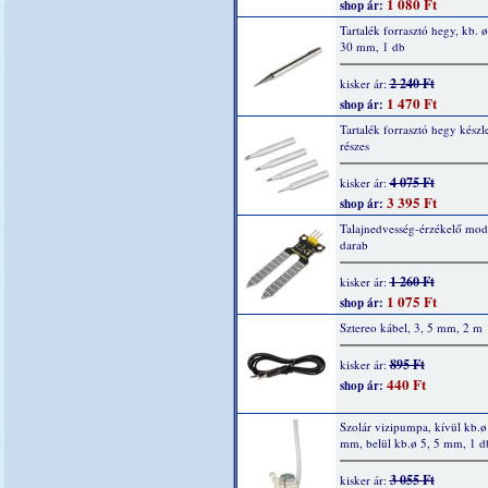
1 080 Ft
shop ár:
Tartalék forrasztó hegy, kb. ø
30 mm, 1 db
2 240 Ft
kisker ár:
1 470 Ft
shop ár:
Tartalék forrasztó hegy készle
részes
4 075 Ft
kisker ár:
3 395 Ft
shop ár:
Talajnedvesség-érzékelő mod
darab
1 260 Ft
kisker ár:
1 075 Ft
shop ár:
Sztereo kábel, 3, 5 mm, 2 m
895 Ft
kisker ár:
440 Ft
shop ár:
Szolár vizipumpa, kívül kb.ø
mm, belül kb.ø 5, 5 mm, 1 d
3 055 Ft
kisker ár: