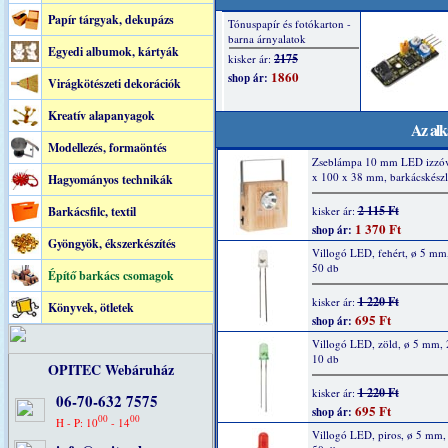
Papír tárgyak, dekupázs
Egyedi albumok, kártyák
Virágkötészeti dekorációk
Kreatív alapanyagok
Az alk
Modellezés, formaöntés
Zseblámpa 10 mm LED izzóv
x 100 x 38 mm, barkácskészl
Hagyományos technikák
2 115 Ft
Barkácsfilc, textil
kisker ár:
1 370 Ft
shop ár:
Gyöngyök, ékszerkészítés
Villogó LED, fehért, ø 5 mm
50 db
Építő barkács csomagok
1 220 Ft
kisker ár:
Könyvek, ötletek
695 Ft
shop ár:
Villogó LED, zöld, ø 5 mm,
10 db
OPITEC Webáruház
1 220 Ft
kisker ár:
06-70-632 7575
695 Ft
shop ár:
00
00
H - P: 10
- 14
Villogó LED, piros, ø 5 mm