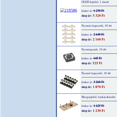
OLED kijelző, 1 darab
6 230 Ft
kisker ár:
5 320 Ft
shop ár:
Nyomós kapcsoló, 10 db
2 640 Ft
kisker ár:
2 160 Ft
shop ár:
Nyomógomb, 10 db
645 Ft
kisker ár:
525 Ft
shop ár:
Nyomó kapcsoló, 10 db
3 260 Ft
kisker ár:
1 870 Ft
shop ár:
Mozgásjelző, barkácskészlet
1 625 Ft
kisker ár:
1 230 Ft
shop ár: