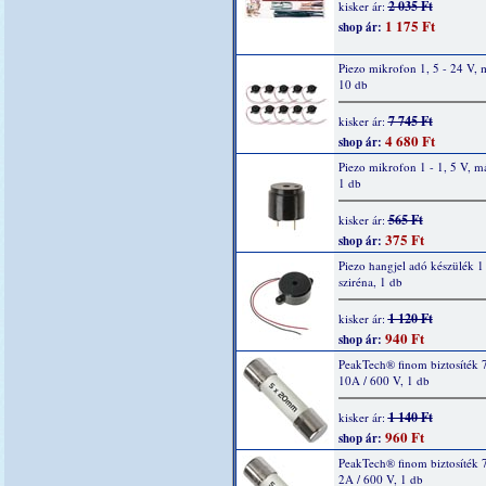
2 035 Ft
kisker ár:
1 175 Ft
shop ár:
Piezo mikrofon 1, 5 - 24 V, 
10 db
7 745 Ft
kisker ár:
4 680 Ft
shop ár:
Piezo mikrofon 1 - 1, 5 V, m
1 db
565 Ft
kisker ár:
375 Ft
shop ár:
Piezo hangjel adó készülék 1 
sziréna, 1 db
1 120 Ft
kisker ár:
940 Ft
shop ár:
PeakTech® finom biztosíték 
10A / 600 V, 1 db
1 140 Ft
kisker ár:
960 Ft
shop ár:
PeakTech® finom biztosíték 
2A / 600 V, 1 db