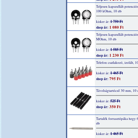
Teljesen kapszullált potenció
100 kOhm, 10 db
1 750 Ft
kisker ár:
1 080 Ft
shop ár:
Teljesen kapszullált potenció
MOhm, 10 db
1 585 Ft
kisker ár:
1 230 Ft
shop ár:
Telefon csatlakozó, izolált, 1
1 465 Ft
kisker ár:
795 Ft
shop ár:
Távolságtartócső 30 mm, 10 
525 Ft
kisker ár:
350 Ft
shop ár:
Tartalék forrasztópáka hegy 
db
1 465 Ft
kisker ár: