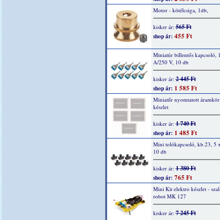
Motor - kötélcsiga, 1db,
565 Ft
kisker ár:
455 Ft
shop ár:
Miniatúr billentős kapcsoló,
A/250 V, 10 db
2 445 Ft
kisker ár:
1 585 Ft
shop ár:
Miniatűr nyomtatott áramkör
készlet
1 740 Ft
kisker ár:
1 485 Ft
shop ár:
Mini tolókapcsoló, kb.23, 5
10 db
1 380 Ft
kisker ár:
765 Ft
shop ár:
Mini Kit elektro készlet - sza
robot MK 127
7 245 Ft
kisker ár: