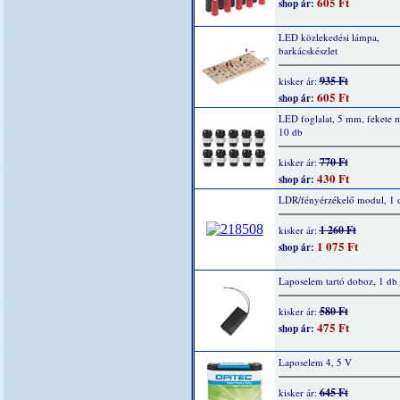
605 Ft
shop ár:
LED közlekedési lámpa,
barkácskészlet
935 Ft
kisker ár:
605 Ft
shop ár:
LED foglalat, 5 mm, fekete 
10 db
770 Ft
kisker ár:
430 Ft
shop ár:
LDR/fényérzékelő modul, 1 
1 260 Ft
kisker ár:
1 075 Ft
shop ár:
Laposelem tartó doboz, 1 db
580 Ft
kisker ár:
475 Ft
shop ár:
Laposelem 4, 5 V
645 Ft
kisker ár: