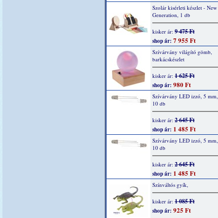
Szolár kisérleti készlet - New
Generation, 1 db
9 475 Ft
kisker ár:
7 955 Ft
shop ár:
Szívárvány világító gömb,
barkácskészlet
1 625 Ft
kisker ár:
980 Ft
shop ár:
Szívárvány LED izzó, 5 mm, 
10 db
2 645 Ft
kisker ár:
1 485 Ft
shop ár:
Szívárvány LED izzó, 5 mm,
10 db
2 645 Ft
kisker ár:
1 485 Ft
shop ár:
Színváltós gyík,
1 085 Ft
kisker ár:
925 Ft
shop ár: