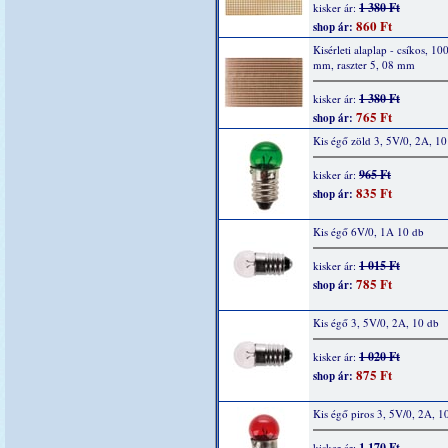
1 380 Ft
kisker ár:
860 Ft
shop ár:
Kisérleti alaplap - csíkos, 10
mm, raszter 5, 08 mm
1 380 Ft
kisker ár:
765 Ft
shop ár:
Kis égő zöld 3, 5V/0, 2A, 10
965 Ft
kisker ár:
835 Ft
shop ár:
Kis égő 6V/0, 1A 10 db
1 015 Ft
kisker ár:
785 Ft
shop ár:
Kis égő 3, 5V/0, 2A, 10 db
1 020 Ft
kisker ár:
875 Ft
shop ár:
Kis égő piros 3, 5V/0, 2A, 1
1 170 Ft
kisker ár: