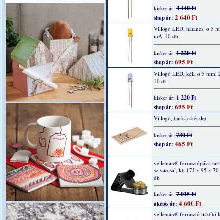
4 440 Ft
kisker ár:
2 640 Ft
shop ár:
Villogó LED, narancs, ø 5 
mA, 10 db
1 220 Ft
kisker ár:
695 Ft
shop ár:
Villogó LED, kék, ø 5 mm, 
10 db
1 220 Ft
kisker ár:
695 Ft
shop ár:
Villogó, barkácskészlet
730 Ft
kisker ár:
465 Ft
shop ár:
velleman® forrasztópáka tartó
szivaccsal, kb 175 x 95 x 7
db
7 015 Ft
kisker ár:
4 600 Ft
akciós ár:
velleman® forrasztó tisztító k