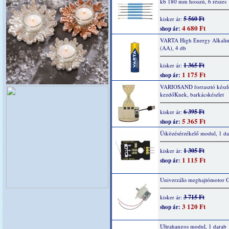
kb 180 mm hosszú, 6 részes
5 560 Ft
kisker ár:
4 680 Ft
shop ár:
VARTA High Energy Alkaline
(AA), 4 db
1 365 Ft
kisker ár:
1 175 Ft
shop ár:
VARIOSAND forrasztó készl
kezdőKnek, barkácskészlet
6 395 Ft
kisker ár:
5 365 Ft
shop ár:
Ütközésérzékelő modul, 1 da
1 305 Ft
kisker ár:
1 115 Ft
shop ár:
Univerzális meghajtómotor 
3 715 Ft
kisker ár:
3 120 Ft
shop ár:
Ultrahangos modul, 1 darab