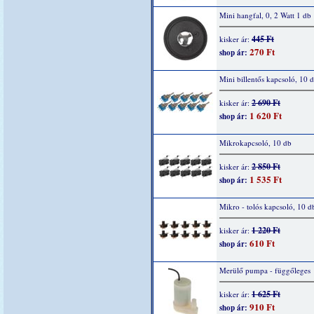
Mini hangfal, 0, 2 Watt 1 db
445 Ft
kisker ár:
270 Ft
shop ár:
Mini billentős kapcsoló, 10 
2 690 Ft
kisker ár:
1 620 Ft
shop ár:
Mikrokapcsoló, 10 db
2 850 Ft
kisker ár:
1 535 Ft
shop ár:
Mikro - tolós kapcsoló, 10 d
1 220 Ft
kisker ár:
610 Ft
shop ár:
Merülő pumpa - függőleges
1 625 Ft
kisker ár:
910 Ft
shop ár: