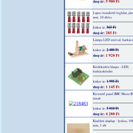
5 900 Ft
shop ár:
Lapos összekötő foglalat, piro
mm, 10 db/cs
565 Ft
kisker ár:
285 Ft
shop ár:
Lámpa LED izzóval, barkácsk
2 400 Ft
kisker ár:
1 920 Ft
shop ár:
Közlekedési lámpa - LED,
barkácskészlet
1 995 Ft
kisker ár:
1 145 Ft
shop ár:
Kivezető panel BBC Micro:Bi
darab
5 010 Ft
kisker ár:
4 280 Ft
shop ár:
Kisérleti alaplap - lyukas, 1
mm, 1 db