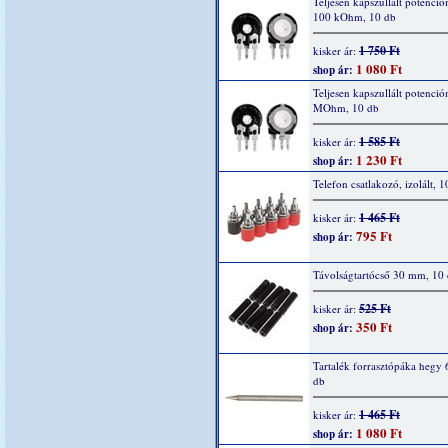
Teljesen kapszullált potenció
100 kOhm, 10 db
1 750 Ft
kisker ár:
1 080 Ft
shop ár:
Teljesen kapszullált potenció
MOhm, 10 db
1 585 Ft
kisker ár:
1 230 Ft
shop ár:
Telefon csatlakozó, izolált, 1
1 465 Ft
kisker ár:
795 Ft
shop ár:
Távolságtartócső 30 mm, 10
525 Ft
kisker ár:
350 Ft
shop ár:
Tartalék forrasztópáka hegy 
db
1 465 Ft
kisker ár:
1 080 Ft
shop ár: