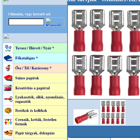
Cikkszám, vagy keresett szó
Tavasz / Húsvét / Nyár *
Főkatalógus *
Ősz / Tél / Karácsony *
Színes papírok
Kreatívitás a papírral
Lyukasztók, ollók, nyomdázás,
ragasztók
Festékek és kellékek
Ceruzák, kréták, festetlen
formák
Papír tárgyak, dekupázs