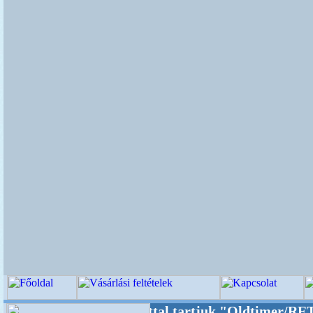
dalunkat akarattal tartjuk "Oldtimer/RETRO" 