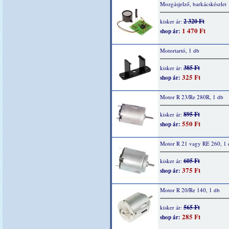
Mozgásjelző, barkácskészlet
2 320 Ft
kisker ár:
1 470 Ft
shop ár:
Motortartó, 1 db
385 Ft
kisker ár:
325 Ft
shop ár:
Motor R 23/Re 280R, 1 db
895 Ft
kisker ár:
550 Ft
shop ár:
Motor R 21 vagy RE 260, 1 
605 Ft
kisker ár:
375 Ft
shop ár:
Motor R 20/Re 140, 1 db
565 Ft
kisker ár:
285 Ft
shop ár: