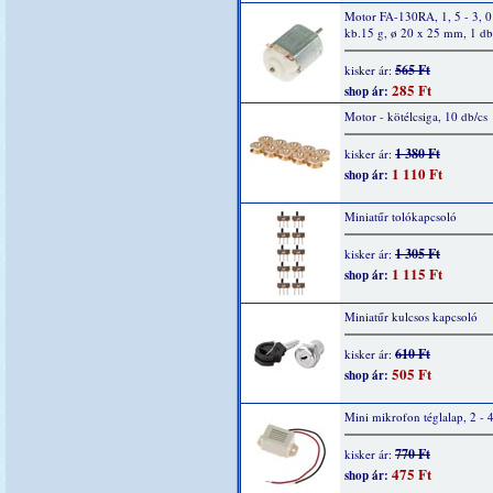
Motor FA-130RA, 1, 5 - 3, 
kb.15 g, ø 20 x 25 mm, 1 db
565 Ft
kisker ár:
285 Ft
shop ár:
Motor - kötélcsiga, 10 db/cs
1 380 Ft
kisker ár:
1 110 Ft
shop ár:
Miniatűr tolókapcsoló
1 305 Ft
kisker ár:
1 115 Ft
shop ár:
Miniatűr kulcsos kapcsoló
610 Ft
kisker ár:
505 Ft
shop ár:
Mini mikrofon téglalap, 2 - 
770 Ft
kisker ár:
475 Ft
shop ár: