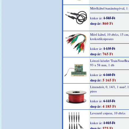
Mérőkábel banándugóval, 1 
1 585 Ft
kisker ár:
860 Ft
shop ár:
Mérő kábel, 10 db/cs, 15 cm
krokodílcsipeszes
1 135 Ft
kisker ár:
765 Ft
shop ár:
Lótozó készlet 'TrainYourBrai
93 x 58 mm, 1 db
6 160 Ft
kisker ár:
5 165 Ft
shop ár:
Litzendrót, 0, 14/1, 1 mm², 
piros
6 115 Ft
kisker ár:
4 185 Ft
shop ár:
Levezető csipesz, 10 db/cs
1 015 Ft
kisker ár:
575 Ft
shop ár: