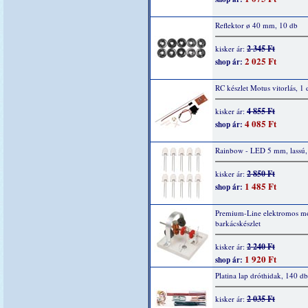
Reflektor ø 40 mm, 10 db
2 345 Ft
kisker ár:
2 025 Ft
shop ár:
RC készlet Motus vitorlás, 1 
4 855 Ft
kisker ár:
4 085 Ft
shop ár:
Rainbow - LED 5 mm, lassú,
2 850 Ft
kisker ár:
1 485 Ft
shop ár:
Premium-Line elektromos mo
barkácskészlet
2 240 Ft
kisker ár:
1 920 Ft
shop ár:
Platina lap dróthidak, 140 db
2 035 Ft
kisker ár: