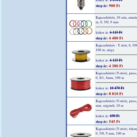
980 Ft
shop ár:
Kapcsolódrót, 10 szín, mind
m, 0, 5/0, 9 mm
6 115 Ft
kisker ár:
4 480 Ft
shop ár:
Kapcsolódrót - Y drót, 0, 5/
100 m, sárga
6 115 Ft
kisker ár:
4 380 Ft
shop ár:
Kapcsolódrót (Y-drót), piros,
0, 8/1, 4mm, 100 m
10 470 Ft
kisker ár:
8 810 Ft
shop ár:
Kapcsolódrót (Y-drót), piros,
mm, szigetelt, 10 m
690 Ft
kisker ár:
545 Ft
shop ár:
Kapcsolódrót (Y-drót), fekete
0, 5/0, 9 mm, 100 m