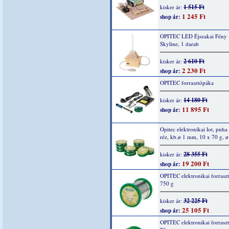
1 515 Ft
kisker ár:
1 245 Ft
shop ár:
OPITEC LED Éjszakai Fény 
Skyline, 1 darab
2 610 Ft
kisker ár:
2 230 Ft
shop ár:
OPITEC forrasztópáka
14 180 Ft
kisker ár:
11 895 Ft
shop ár:
Opitec elektronikai lot, puha
réz, kb.ø 1 mm, 10 x 70 g, 
28 355 Ft
kisker ár:
19 200 Ft
shop ár:
OPITEC elektronikai forrasz
750 g
32 225 Ft
kisker ár:
25 105 Ft
shop ár:
OPITEC elektronikai forrasz