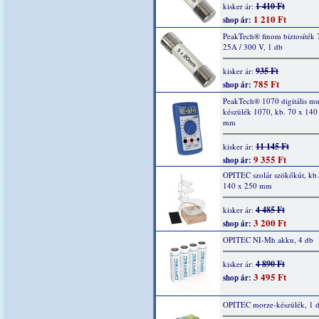
1 410 Ft
kisker ár:
1 210 Ft
shop ár:
PeakTech® finom biztosíték 
25A / 300 V, 1 db
935 Ft
kisker ár:
785 Ft
shop ár:
PeakTech® 1070 digitális mu
készülék 1070, kb. 70 x 140
mm
11 145 Ft
kisker ár:
9 355 Ft
shop ár:
OPITEC szolár szökőkút, kb.
140 x 250 mm
4 485 Ft
kisker ár:
3 200 Ft
shop ár:
OPITEC NI-Mh akku, 4 db
4 890 Ft
kisker ár:
3 495 Ft
shop ár:
OPITEC morze-készülék, 1 