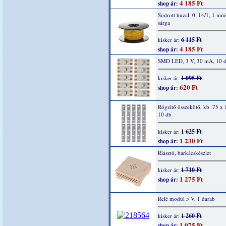
4 185 Ft
shop ár:
Sodrott huzal, 0, 14/1, 1 mm
sárga
6 115 Ft
kisker ár:
4 185 Ft
shop ár:
SMD LED, 3 V, 30 mA, 10 
1 095 Ft
kisker ár:
620 Ft
shop ár:
Rögzítő összekötő, kb. 75 x
10 db
1 625 Ft
kisker ár:
1 230 Ft
shop ár:
Riasztó, barkácskészlet
1 710 Ft
kisker ár:
1 275 Ft
shop ár:
Relé modul 5 V, 1 darab
1 260 Ft
kisker ár:
1 075 Ft
shop ár: