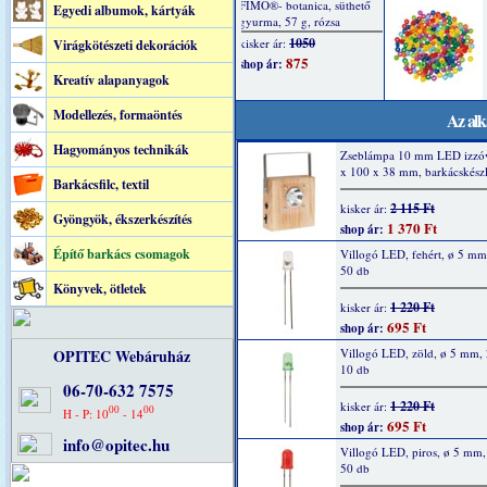
Egyedi albumok, kártyák
Virágkötészeti dekorációk
Kreatív alapanyagok
Modellezés, formaöntés
Az alk
Hagyományos technikák
Zseblámpa 10 mm LED izzóv
x 100 x 38 mm, barkácskészl
Barkácsfilc, textil
2 115 Ft
kisker ár:
Gyöngyök, ékszerkészítés
1 370 Ft
shop ár:
Építő barkács csomagok
Villogó LED, fehért, ø 5 m
50 db
Könyvek, ötletek
1 220 Ft
kisker ár:
695 Ft
shop ár:
OPITEC Webáruház
Villogó LED, zöld, ø 5 mm,
10 db
06-70-632 7575
1 220 Ft
kisker ár:
00
00
H - P: 10
- 14
695 Ft
shop ár:
info@opitec.hu
Villogó LED, piros, ø 5 mm
50 db