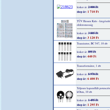
2 000 Ft
kisker ár:
1 710 Ft
shop ár:
TÜV Hessen Kids - kiegészítő
elektromosság
3 805 Ft
kisker ár:
3 120 Ft
shop ár:
Tranzisztor, BC 547, 10 db
895 Ft
kisker ár:
440 Ft
shop ár:
Transzformátor, 1 db
8 970 Ft
kisker ár:
6 400 Ft
shop ár:
Teljesen kapszullált potenció
kOhm, 10 db
1 495 Ft
kisker ár:
1 295 Ft
shop ár: