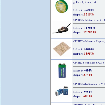
g, kb.ø 1, 5 mm, 1 db
3 420 Ft
kisker ár:
2 215 Ft
shop ár:
OPITEC e-Motion 2. szett - 
14 380 Ft
kisker ár:
12 285 Ft
shop ár:
OPITEC e-Motion - Alaplap,
1 870 Ft
kisker ár:
1 595 Ft
shop ár:
OPITEC blokk elem 6F22, 9 
465 Ft
kisker ár:
375 Ft
shop ár:
OPITEC Alkalineelem, 9 V, 
975 Ft
kisker ár:
680 Ft
shop ár: