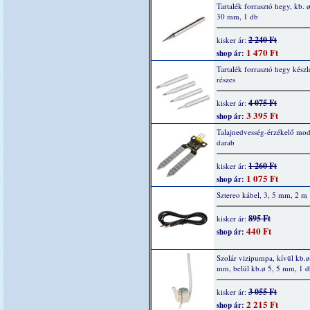
Tartalék forrasztó hegy, kb. ø
30 mm, 1 db
2 240 Ft
kisker ár:
1 470 Ft
shop ár:
Tartalék forrasztó hegy készle
részes
4 075 Ft
kisker ár:
3 395 Ft
shop ár:
Talajnedvesség-érzékelő mod
darab
1 260 Ft
kisker ár:
1 075 Ft
shop ár:
Sztereo kábel, 3, 5 mm, 2 m
895 Ft
kisker ár:
440 Ft
shop ár:
Szolár vizipumpa, kívül kb.ø
mm, belül kb.ø 5, 5 mm, 1 d
3 055 Ft
kisker ár:
2 215 Ft
shop ár: