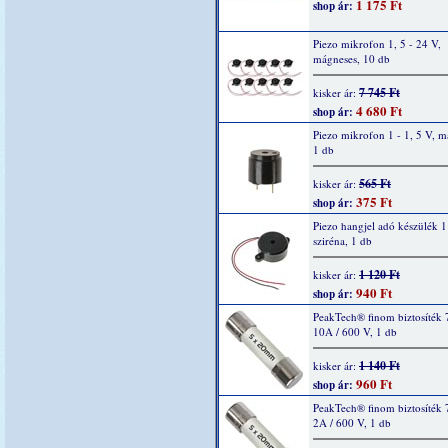
1 175 Ft
shop ár:
Piezo mikrofon 1, 5 - 24 V,
mágneses, 10 db
7 745 Ft
kisker ár:
4 680 Ft
shop ár:
Piezo mikrofon 1 - 1, 5 V, m
1 db
565 Ft
kisker ár:
375 Ft
shop ár:
Piezo hangjel adó készülék 1
sziréna, 1 db
1 120 Ft
kisker ár:
940 Ft
shop ár:
PeakTech® finom biztosíték 
10A / 600 V, 1 db
1 140 Ft
kisker ár:
960 Ft
shop ár:
PeakTech® finom biztosíték 
2A / 600 V, 1 db