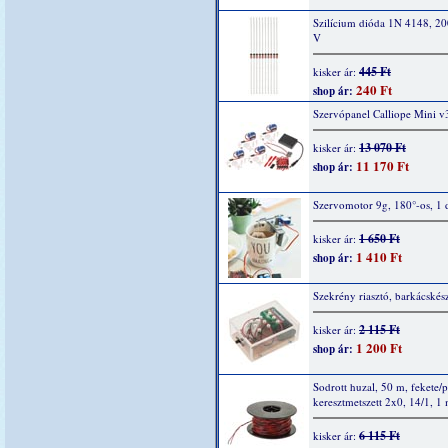
Szilícium dióda 1N 4148, 2
V
445 Ft
kisker ár:
240 Ft
shop ár:
Szervópanel Calliope Mini v
13 070 Ft
kisker ár:
11 170 Ft
shop ár:
Szervomotor 9g, 180°-os, 1 
1 650 Ft
kisker ár:
1 410 Ft
shop ár:
Szekrény riasztó, barkácskész
2 115 Ft
kisker ár:
1 200 Ft
shop ár:
Sodrott huzal, 50 m, fekete/p
keresztmetszett 2x0, 14/1, 1
6 115 Ft
kisker ár: