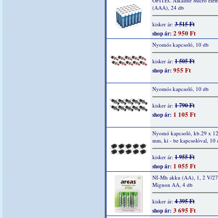
OPITEC Alkaline Micro elem
(AAA), 24 db
3 515 Ft
kisker ár:
2 950 Ft
shop ár:
Nyomós kapcsoló, 10 db
1 505 Ft
kisker ár:
955 Ft
shop ár:
Nyomós kapcsoló, 10 db
1 790 Ft
kisker ár:
1 105 Ft
shop ár:
Nyomó kapcsoló, kb.29 x 12
mm, ki - be kapcsolóval, 10
1 955 Ft
kisker ár:
1 055 Ft
shop ár:
NI-Mh akku (AA), 1, 2 V/2
Mignon AA, 4 db
4 395 Ft
kisker ár:
3 695 Ft
shop ár: