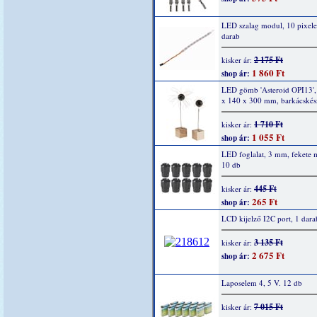
LED szalag modul, 10 pixel
darab
2 175 Ft
kisker ár:
1 860 Ft
shop ár:
LED gömb 'Asteroid OPI13',
x 140 x 300 mm, barkácskész
1 710 Ft
kisker ár:
1 055 Ft
shop ár:
LED foglalat, 3 mm, fekete
10 db
445 Ft
kisker ár:
265 Ft
shop ár:
LCD kijelző I2C port, 1 dara
3 135 Ft
kisker ár:
2 675 Ft
shop ár:
Laposelem 4, 5 V. 12 db
7 015 Ft
kisker ár: