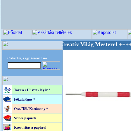
PITEC - A Kreatív Világ Mestere! +++++++ Old
Cikkszám, vagy keresett szó
Tavasz / Húsvét / Nyár *
Főkatalógus *
Ősz / Tél / Karácsony *
Színes papírok
Kreatívitás a papírral