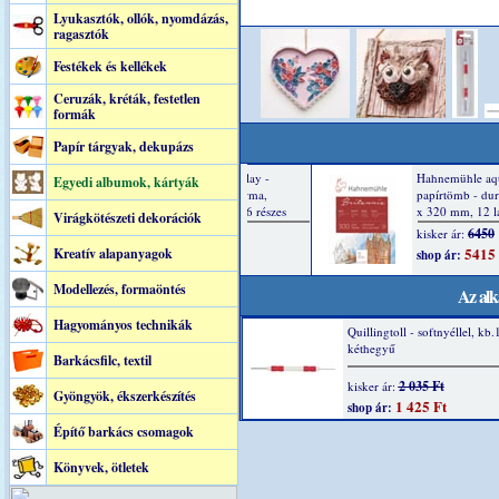
Lyukasztók, ollók, nyomdázás,
ragasztók
Festékek és kellékek
Ceruzák, kréták, festetlen
formák
Papír tárgyak, dekupázs
Egyedi albumok, kártyák
Virágkötészeti dekorációk
Kreatív alapanyagok
Modellezés, formaöntés
Az alk
Hagyományos technikák
Quillingtoll - softnyéllel, k
kéthegyű
Barkácsfilc, textil
2 035 Ft
kisker ár:
Gyöngyök, ékszerkészítés
1 425 Ft
shop ár:
Építő barkács csomagok
Könyvek, ötletek