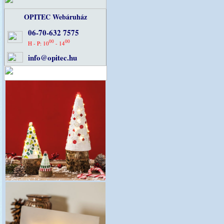
OPITEC Webáruház
06-70-632 7575
00
00
H - P: 10
- 14
info@opitec.hu