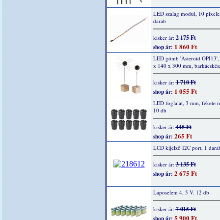
LED szalag modul, 10 pixele
darab
2 175 Ft
kisker ár:
1 860 Ft
shop ár:
LED gömb 'Asteroid OPI13',
x 140 x 300 mm, barkácskész
1 710 Ft
kisker ár:
1 055 Ft
shop ár:
LED foglalat, 3 mm, fekete 
10 db
445 Ft
kisker ár:
265 Ft
shop ár:
LCD kijelző I2C port, 1 dara
3 135 Ft
kisker ár:
2 675 Ft
shop ár:
Laposelem 4, 5 V. 12 db
7 015 Ft
kisker ár:
5 900 Ft
shop ár: