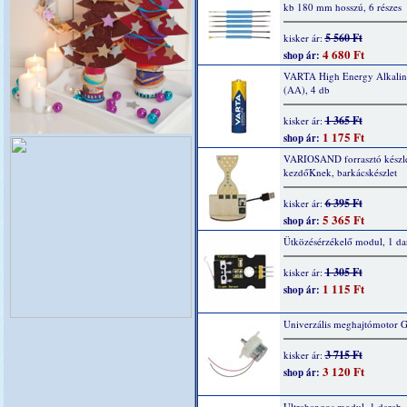
kb 180 mm hosszú, 6 részes
5 560 Ft
kisker ár:
4 680 Ft
shop ár:
VARTA High Energy Alkaline
(AA), 4 db
1 365 Ft
kisker ár:
1 175 Ft
shop ár:
VARIOSAND forrasztó készl
kezdőKnek, barkácskészlet
6 395 Ft
kisker ár:
5 365 Ft
shop ár:
Ütközésérzékelő modul, 1 da
1 305 Ft
kisker ár:
1 115 Ft
shop ár:
Univerzális meghajtómotor 
3 715 Ft
kisker ár:
3 120 Ft
shop ár:
Ultrahangos modul, 1 darab