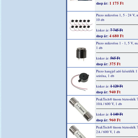
1 175 Ft
shop ár:
Piezo mikrofon 1, 5 - 24 V, 
10 db
7 745 Ft
kisker ár:
4 680 Ft
shop ár:
Piezo mikrofon 1 - 1, 5 V, m
1 db
565 Ft
kisker ár:
375 Ft
shop ár:
Piezo hangjel adó készülék 1 
sziréna, 1 db
1 120 Ft
kisker ár:
940 Ft
shop ár:
PeakTech® finom biztosíték 
10A / 600 V, 1 db
1 140 Ft
kisker ár:
960 Ft
shop ár:
PeakTech® finom biztosíték 
2A / 600 V, 1 db