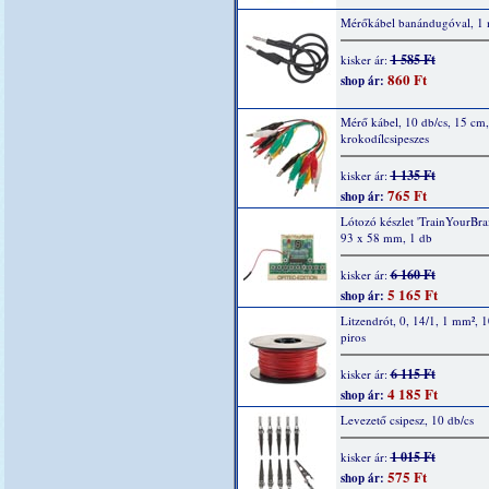
Mérőkábel banándugóval, 1 
1 585 Ft
kisker ár:
860 Ft
shop ár:
Mérő kábel, 10 db/cs, 15 cm,
krokodílcsipeszes
1 135 Ft
kisker ár:
765 Ft
shop ár:
Lótozó készlet 'TrainYourBrai
93 x 58 mm, 1 db
6 160 Ft
kisker ár:
5 165 Ft
shop ár:
Litzendrót, 0, 14/1, 1 mm², 
piros
6 115 Ft
kisker ár:
4 185 Ft
shop ár:
Levezető csipesz, 10 db/cs
1 015 Ft
kisker ár:
575 Ft
shop ár: