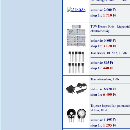
2 000 Ft
kisker ár:
1 710 Ft
shop ár:
TÜV Hessen Kids - kiegészítő
elektromosság
3 805 Ft
kisker ár:
3 120 Ft
shop ár:
Tranzisztor, BC 547, 10 db
895 Ft
kisker ár:
440 Ft
shop ár:
Transzformátor, 1 db
8 970 Ft
kisker ár:
6 400 Ft
shop ár:
Teljesen kapszullált potenció
kOhm, 10 db
1 495 Ft
kisker ár:
1 295 Ft
shop ár: