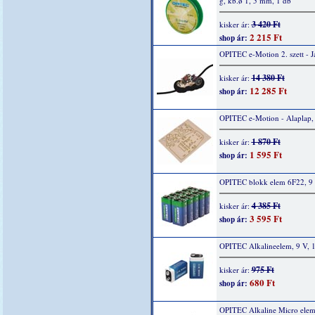
g, kb.ø 1, 5 mm, 1 db
3 420 Ft
kisker ár:
2 215 Ft
shop ár:
OPITEC e-Motion 2. szett - 
14 380 Ft
kisker ár:
12 285 Ft
shop ár:
OPITEC e-Motion - Alaplap,
1 870 Ft
kisker ár:
1 595 Ft
shop ár:
OPITEC blokk elem 6F22, 9 
4 385 Ft
kisker ár:
3 595 Ft
shop ár:
OPITEC Alkalineelem, 9 V, 
975 Ft
kisker ár:
680 Ft
shop ár:
OPITEC Alkaline Micro elem