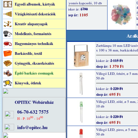
Egyedi albumok, kártyák
Virágkötészeti dekorációk
Kreatív alapanyagok
Modellezés, formaöntés
Az alk
Hagyományos technikák
Zseblámpa 10 mm LED izzóv
x 100 x 38 mm, barkácskészl
Barkácsfilc, textil
2 115 Ft
kisker ár:
Gyöngyök, ékszerkészítés
1 370 Ft
shop ár:
Építő barkács csomagok
Villogó LED, fehért, ø 5 mm
50 db
Könyvek, ötletek
1 220 Ft
kisker ár:
695 Ft
shop ár:
OPITEC Webáruház
Villogó LED, zöld, ø 5 mm,
10 db
06-70-632 7575
1 220 Ft
kisker ár:
00
00
H - P: 10
- 14
695 Ft
shop ár:
info@opitec.hu
Villogó LED, piros, ø 5 mm
50 db