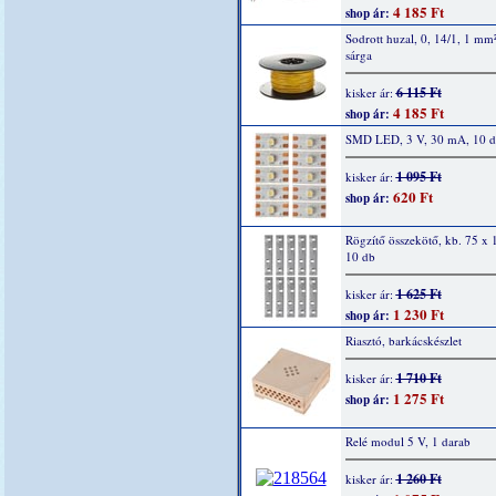
4 185 Ft
shop ár:
Sodrott huzal, 0, 14/1, 1 mm
sárga
6 115 Ft
kisker ár:
4 185 Ft
shop ár:
SMD LED, 3 V, 30 mA, 10 
1 095 Ft
kisker ár:
620 Ft
shop ár:
Rögzítő összekötő, kb. 75 x
10 db
1 625 Ft
kisker ár:
1 230 Ft
shop ár:
Riasztó, barkácskészlet
1 710 Ft
kisker ár:
1 275 Ft
shop ár:
Relé modul 5 V, 1 darab
1 260 Ft
kisker ár: