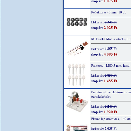
1 075 Ft
shop ár:
Reflektor ø 40 mm, 10 db
2 345 Ft
kisker ár:
2 025 Ft
shop ár:
RC készlet Motus vitorlás, 1 
4 855 Ft
kisker ár:
4 085 Ft
shop ár:
Rainbow - LED 5 mm, lassú,
2 850 Ft
kisker ár:
1 485 Ft
shop ár:
Premium-Line elektromos mo
barkácskészlet
2 240 Ft
kisker ár:
1 920 Ft
shop ár:
Platina lap dróthidak, 140 db
2 035 Ft
kisker ár: