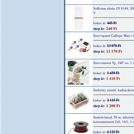
Szilícium dióda 1N 4148, 2
V
445 Ft
kisker ár:
240 Ft
shop ár:
Szervópanel Calliope Mini v
13 070 Ft
kisker ár:
11 170 Ft
shop ár:
Szervomotor 9g, 180°-os, 1 
1 650 Ft
kisker ár:
1 410 Ft
shop ár:
Szekrény riasztó, barkácskész
2 115 Ft
kisker ár:
1 200 Ft
shop ár:
Sodrott huzal, 50 m, fekete/p
keresztmetszett 2x0, 14/1, 1
6 115 Ft
kisker ár: