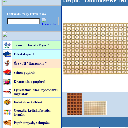
unkat akarattal tartjuk "Oldtimer/RETRO" des
Cikkszám, vagy keresett szó
Tavasz / Húsvét / Nyár *
Főkatalógus *
Ősz / Tél / Karácsony *
Színes papírok
Kreatívitás a papírral
Lyukasztók, ollók, nyomdázás,
ragasztók
Festékek és kellékek
Ceruzák, kréták, festetlen
formák
Papír tárgyak, dekupázs