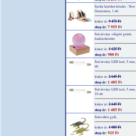
Szolár kisérleti készlet - New
Generation, 1 db
9 475 Ft
kisker ár:
7 955 Ft
shop ár:
Szívárvány világító gömb,
barkácskészlet
1 625 Ft
kisker ár:
980 Ft
shop ár:
Szívárvány LED izzó, 5 mm, 
db
2 645 Ft
kisker ár:
1 485 Ft
shop ár:
Szívárvány LED izzó, 5 mm,
10 db
2 645 Ft
kisker ár:
1 485 Ft
shop ár:
Színváltós gyík,
1 085 Ft
kisker ár:
925 Ft
shop ár: