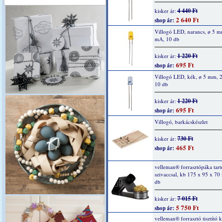
4 440 Ft
kisker ár:
2 640 Ft
shop ár:
Villogó LED, narancs, ø 5 m
mA, 10 db
1 220 Ft
kisker ár:
695 Ft
shop ár:
Villogó LED, kék, ø 5 mm, 
10 db
1 220 Ft
kisker ár:
695 Ft
shop ár:
Villogó, barkácskészlet
730 Ft
kisker ár:
465 Ft
shop ár:
velleman® forrasztópáka tartó
szivaccsal, kb 175 x 95 x 70
db
7 015 Ft
kisker ár:
5 750 Ft
shop ár:
velleman® forrasztó tisztító k