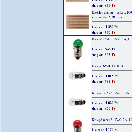
860 Ft
shop ár:
Kisérleti alaplap - csíkos, 10
mm, raszter 5, 08 mm
1 380 Ft
kisker ár:
765 Ft
shop ár:
Kis égő zöld 3, 5V/0, 2A, 10
965 Ft
kisker ár:
835 Ft
shop ár:
Kis égő 6V/0, 1A 10 db
1 015 Ft
kisker ár:
785 Ft
shop ár:
Kis égő 3, 5V/0, 2A, 10 db
1 020 Ft
kisker ár:
875 Ft
shop ár:
Kis égő piros 3, 5V/0, 2A, 1
1 170 Ft
kisker ár: