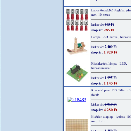
Lapos összekötő foglalat, piro
mm, 10 db/cs
565 Ft
kisker ár:
285 Ft
shop ár:
Lámpa LED izzóval, barkácsk
2 400 Ft
kisker ár:
1 920 Ft
shop ár:
Közlekedési lámpa - LED,
barkácskészlet
1 995 Ft
kisker ár:
1 145 Ft
shop ár:
Kivezető panel BBC Micro:Bi
darab
5 010 Ft
kisker ár:
4 280 Ft
shop ár:
Kisérleti alaplap - lyukas, 10
mm, 1 db
1 380 Ft
kisker ár: