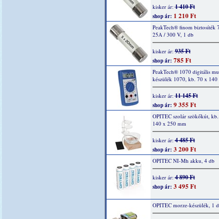
1 410 Ft
kisker ár:
1 210 Ft
shop ár:
PeakTech® finom biztosíték 
25A / 300 V, 1 db
935 Ft
kisker ár:
785 Ft
shop ár:
PeakTech® 1070 digitális mu
készülék 1070, kb. 70 x 14
11 145 Ft
kisker ár:
9 355 Ft
shop ár:
OPITEC szolár szökőkút, kb.
140 x 250 mm
4 485 Ft
kisker ár:
3 200 Ft
shop ár:
OPITEC NI-Mh akku, 4 db
4 890 Ft
kisker ár:
3 495 Ft
shop ár:
OPITEC morze-készülék, 1 