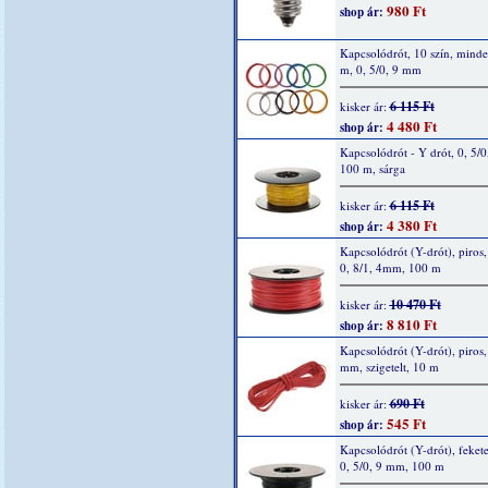
980 Ft
shop ár:
Kapcsolódrót, 10 szín, mind
m, 0, 5/0, 9 mm
6 115 Ft
kisker ár:
4 480 Ft
shop ár:
Kapcsolódrót - Y drót, 0, 5/0
100 m, sárga
6 115 Ft
kisker ár:
4 380 Ft
shop ár:
Kapcsolódrót (Y-drót), piros, 
0, 8/1, 4mm, 100 m
10 470 Ft
kisker ár:
8 810 Ft
shop ár:
Kapcsolódrót (Y-drót), piros, 
mm, szigetelt, 10 m
690 Ft
kisker ár:
545 Ft
shop ár:
Kapcsolódrót (Y-drót), fekete
0, 5/0, 9 mm, 100 m