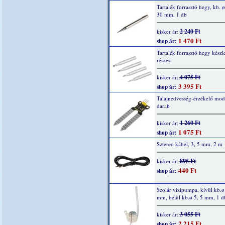
Tartalék forrasztó hegy, kb. ø
30 mm, 1 db
2 240 Ft
kisker ár:
1 470 Ft
shop ár:
Tartalék forrasztó hegy készle
részes
4 075 Ft
kisker ár:
3 395 Ft
shop ár:
Talajnedvesség-érzékelő mod
darab
1 260 Ft
kisker ár:
1 075 Ft
shop ár:
Sztereo kábel, 3, 5 mm, 2 m
895 Ft
kisker ár:
440 Ft
shop ár:
Szolár vizipumpa, kívül kb.ø
mm, belül kb.ø 5, 5 mm, 1 d
3 055 Ft
kisker ár:
2 215 Ft
shop ár: