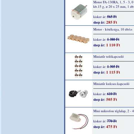
Motor FA-130RA, 1, 5 - 3, 0
kb.15 g, ø 20 x 25 mm, 1 db
565 Ft
kisker ár:
285 Ft
shop ár:
Motor - kötélcsiga, 10 db/cs
1 380 Ft
kisker ár:
1 110 Ft
shop ár:
Miniatűr tolókapcsoló
1 305 Ft
kisker ár:
1 115 Ft
shop ár:
Miniatűr kulcsos kapcsoló
610 Ft
kisker ár:
505 Ft
shop ár:
Mini mikrofon téglalap, 2 - 
770 Ft
kisker ár:
475 Ft
shop ár: