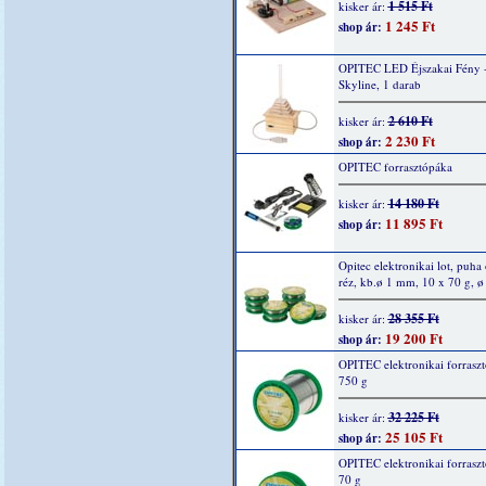
1 515 Ft
kisker ár:
1 245 Ft
shop ár:
OPITEC LED Éjszakai Fény 
Skyline, 1 darab
2 610 Ft
kisker ár:
2 230 Ft
shop ár:
OPITEC forrasztópáka
14 180 Ft
kisker ár:
11 895 Ft
shop ár:
Opitec elektronikai lot, puha 
réz, kb.ø 1 mm, 10 x 70 g, 
28 355 Ft
kisker ár:
19 200 Ft
shop ár:
OPITEC elektronikai forraszt
750 g
32 225 Ft
kisker ár:
25 105 Ft
shop ár:
OPITEC elektronikai forraszt
70 g