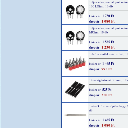
Teljesen kapszullált potenció
100 kOhm, 10 db
1 750 Ft
kisker ár:
1 080 Ft
shop ár:
Teljesen kapszullált potenció
MOhm, 10 db
1 585 Ft
kisker ár:
1 230 Ft
shop ár:
Telefon csatlakozó, izolált, 1
1 465 Ft
kisker ár:
795 Ft
shop ár:
Távolságtartócső 30 mm, 10 
525 Ft
kisker ár:
350 Ft
shop ár:
Tartalék forrasztópáka hegy 
db
1 465 Ft
kisker ár:
1 080 Ft
shop ár: