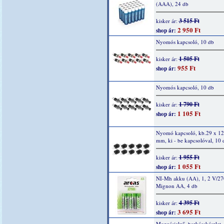
(AAA), 24 db
3 515 Ft
kisker ár:
2 950 Ft
shop ár:
Nyomós kapcsoló, 10 db
1 505 Ft
kisker ár:
955 Ft
shop ár:
Nyomós kapcsoló, 10 db
1 790 Ft
kisker ár:
1 105 Ft
shop ár:
Nyomó kapcsoló, kb.29 x 12
mm, ki - be kapcsolóval, 10 
1 955 Ft
kisker ár:
1 055 Ft
shop ár:
NI-Mh akku (AA), 1, 2 V/2
Mignon AA, 4 db
4 395 Ft
kisker ár:
3 695 Ft
shop ár:
Mozgásjelző, barkácskészlet