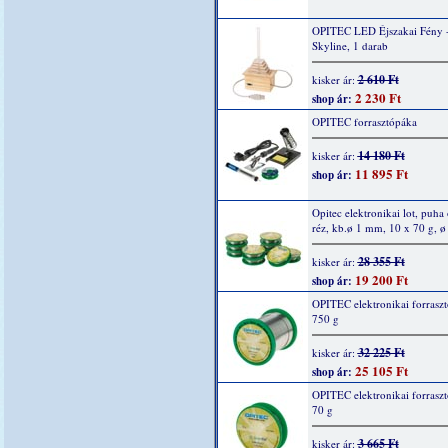
OPITEC LED Éjszakai Fény 
Skyline, 1 darab
2 610 Ft
kisker ár:
2 230 Ft
shop ár:
OPITEC forrasztópáka
14 180 Ft
kisker ár:
11 895 Ft
shop ár:
Opitec elektronikai lot, puha 
réz, kb.ø 1 mm, 10 x 70 g, 
28 355 Ft
kisker ár:
19 200 Ft
shop ár:
OPITEC elektronikai forraszt
750 g
32 225 Ft
kisker ár:
25 105 Ft
shop ár:
OPITEC elektronikai forraszt
70 g
3 665 Ft
kisker ár: