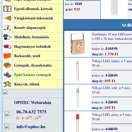
Egyedi albumok, kártyák
Virágkötészeti dekorációk
Az alk
Kreatív alapanyagok
Zseblámpa 10 mm LED izzóv
Modellezés, formaöntés
x 100 x 38 mm, barkácskészl
Hagyományos technikák
2 115 Ft
kisker ár:
1 370 Ft
shop ár:
Barkácsfilc, textil
Villogó LED, fehért, ø 5 mm
Gyöngyök, ékszerkészítés
50 db
Építő barkács csomagok
1 220 Ft
kisker ár:
695 Ft
shop ár:
Könyvek, ötletek
Villogó LED, zöld, ø 5 mm,
10 db
OPITEC Webáruház
1 220 Ft
kisker ár:
695 Ft
shop ár:
06-70-632 7575
Villogó LED, piros, ø 5 mm
00
00
H - P: 10
- 14
50 db
info@opitec.hu
4 440 Ft
kisker ár: