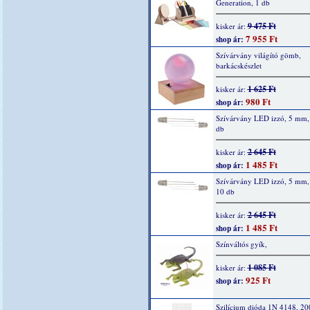
Generation, 1 db
9 475 Ft
kisker ár:
7 955 Ft
shop ár:
Szívárvány világító gömb,
barkácskészlet
1 625 Ft
kisker ár:
980 Ft
shop ár:
Szívárvány LED izzó, 5 mm, 
db
2 645 Ft
kisker ár:
1 485 Ft
shop ár:
Szívárvány LED izzó, 5 mm,
10 db
2 645 Ft
kisker ár:
1 485 Ft
shop ár:
Színváltós gyík,
1 085 Ft
kisker ár:
925 Ft
shop ár:
Szilícium dióda 1N 4148, 2