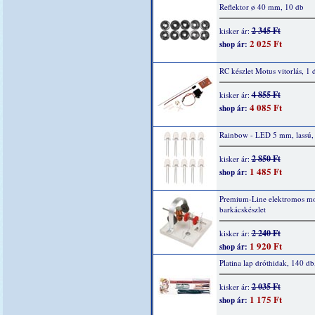
Reflektor ø 40 mm, 10 db
2 345 Ft
kisker ár:
2 025 Ft
shop ár:
RC készlet Motus vitorlás, 1 
4 855 Ft
kisker ár:
4 085 Ft
shop ár:
Rainbow - LED 5 mm, lassú,
2 850 Ft
kisker ár:
1 485 Ft
shop ár:
Premium-Line elektromos mo
barkácskészlet
2 240 Ft
kisker ár:
1 920 Ft
shop ár:
Platina lap dróthidak, 140 db
2 035 Ft
kisker ár:
1 175 Ft
shop ár: