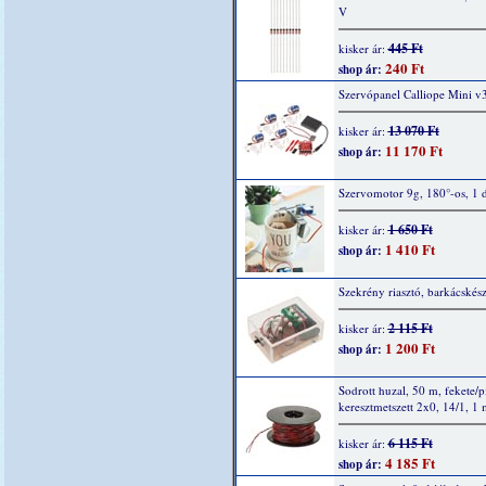
V
445 Ft
kisker ár:
240 Ft
shop ár:
Szervópanel Calliope Mini v
13 070 Ft
kisker ár:
11 170 Ft
shop ár:
Szervomotor 9g, 180°-os, 1 
1 650 Ft
kisker ár:
1 410 Ft
shop ár:
Szekrény riasztó, barkácskész
2 115 Ft
kisker ár:
1 200 Ft
shop ár:
Sodrott huzal, 50 m, fekete/p
keresztmetszett 2x0, 14/1, 1
6 115 Ft
kisker ár:
4 185 Ft
shop ár: