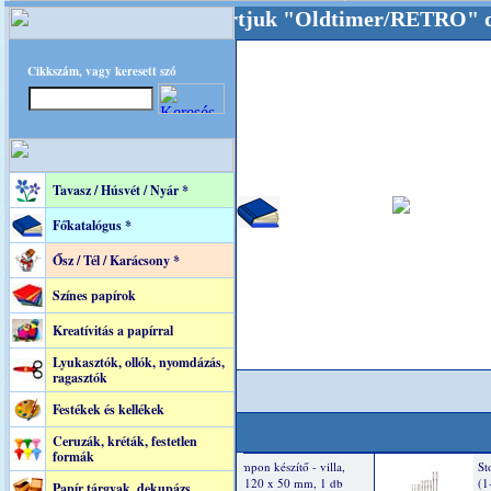
kat akarattal tartjuk "Oldtimer/RETRO" desig
Cikkszám, vagy keresett szó
Tavasz / Húsvét / Nyár *
Főkatalógus *
Ősz / Tél / Karácsony *
Színes papírok
Kreatívitás a papírral
Lyukasztók, ollók, nyomdázás,
ragasztók
Festékek és kellékek
Ceruzák, kréták, festetlen
formák
Papír tárgyak, dekupázs