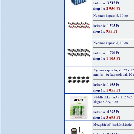
3 515 Ft
kisker ár:
2 950 Ft
shop ár:
Nyomós kapcsoló, 10 db
1 505 Ft
kisker ár:
955 Ft
shop ár:
Nyomós kapcsoló, 10 db
1 790 Ft
kisker ár:
1 105 Ft
shop ár:
Nyomó kapcsoló, kb.29 x 12
mm, ki - be kapcsolóval, 10 
1 955 Ft
kisker ár:
1 055 Ft
shop ár:
NI-Mh akku (AA), 1, 2 V/2
Mignon AA, 4 db
4 395 Ft
kisker ár:
3 695 Ft
shop ár:
Mozgásjelző, barkácskészlet