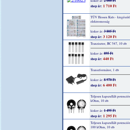
2 000 Ft
kisker ár:
1 710 Ft
shop ár:
TÜV Hessen Kids - kiegészítő
elektromosság
3 805 Ft
kisker ár:
3 120 Ft
shop ár:
Tranzisztor, BC 547, 10 db
895 Ft
kisker ár:
440 Ft
shop ár:
Transzformátor, 1 db
8 970 Ft
kisker ár:
6 400 Ft
shop ár:
Teljesen kapszullált potenció
kOhm, 10 db
1 495 Ft
kisker ár:
1 295 Ft
shop ár:
Teljesen kapszullált potenció
100 kOhm, 10 db