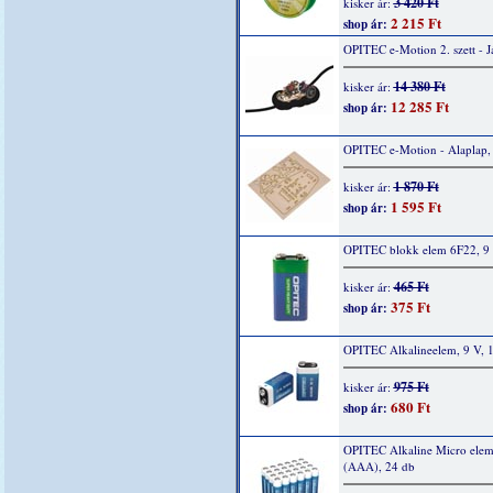
3 420 Ft
kisker ár:
2 215 Ft
shop ár:
OPITEC e-Motion 2. szett - 
14 380 Ft
kisker ár:
12 285 Ft
shop ár:
OPITEC e-Motion - Alaplap,
1 870 Ft
kisker ár:
1 595 Ft
shop ár:
OPITEC blokk elem 6F22, 9 
465 Ft
kisker ár:
375 Ft
shop ár:
OPITEC Alkalineelem, 9 V, 
975 Ft
kisker ár:
680 Ft
shop ár:
OPITEC Alkaline Micro elem
(AAA), 24 db