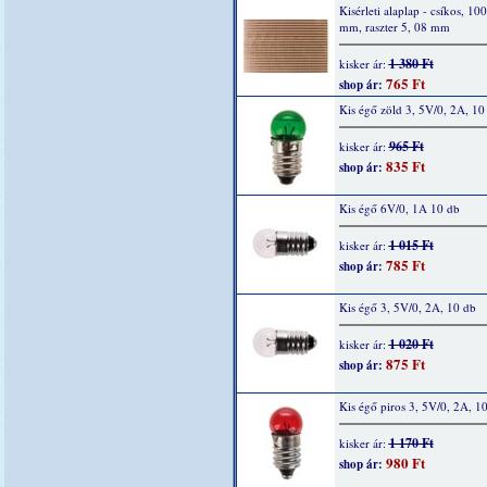
Kisérleti alaplap - csíkos, 10
mm, raszter 5, 08 mm
1 380 Ft
kisker ár:
765 Ft
shop ár:
Kis égő zöld 3, 5V/0, 2A, 10
965 Ft
kisker ár:
835 Ft
shop ár:
Kis égő 6V/0, 1A 10 db
1 015 Ft
kisker ár:
785 Ft
shop ár:
Kis égő 3, 5V/0, 2A, 10 db
1 020 Ft
kisker ár:
875 Ft
shop ár:
Kis égő piros 3, 5V/0, 2A, 1
1 170 Ft
kisker ár:
980 Ft
shop ár: