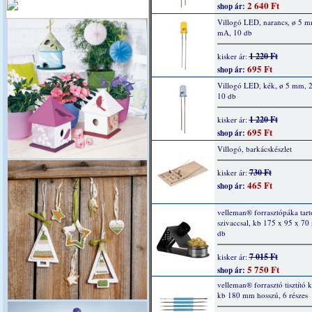
2 640 Ft
shop ár:
Villogó LED, narancs, ø 5 m
mA, 10 db
1 220 Ft
kisker ár:
695 Ft
shop ár:
Villogó LED, kék, ø 5 mm, 
10 db
1 220 Ft
kisker ár:
695 Ft
shop ár:
Villogó, barkácskészlet
730 Ft
kisker ár:
465 Ft
shop ár:
velleman® forrasztópáka tartó
szivaccsal, kb 175 x 95 x 70
db
7 015 Ft
kisker ár:
5 750 Ft
shop ár:
velleman® forrasztó tisztító k
kb 180 mm hosszú, 6 részes