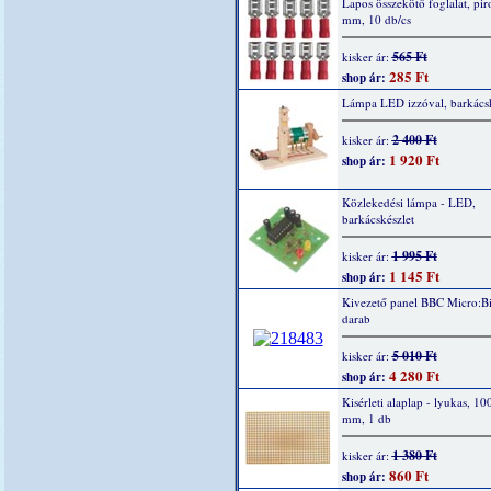
Lapos összekötő foglalat, piro
mm, 10 db/cs
565 Ft
kisker ár:
285 Ft
shop ár:
Lámpa LED izzóval, barkácsk
2 400 Ft
kisker ár:
1 920 Ft
shop ár:
Közlekedési lámpa - LED,
barkácskészlet
1 995 Ft
kisker ár:
1 145 Ft
shop ár:
Kivezető panel BBC Micro:Bi
darab
5 010 Ft
kisker ár:
4 280 Ft
shop ár:
Kisérleti alaplap - lyukas, 10
mm, 1 db
1 380 Ft
kisker ár:
860 Ft
shop ár: