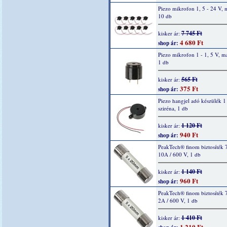
Piezo mikrofon 1, 5 - 24 V, 
10 db
7 745 Ft
kisker ár:
4 680 Ft
shop ár:
Piezo mikrofon 1 - 1, 5 V, m
1 db
565 Ft
kisker ár:
375 Ft
shop ár:
Piezo hangjel adó készülék 1 
sziréna, 1 db
1 120 Ft
kisker ár:
940 Ft
shop ár:
PeakTech® finom biztosíték 
10A / 600 V, 1 db
1 140 Ft
kisker ár:
960 Ft
shop ár:
PeakTech® finom biztosíték 
2A / 600 V, 1 db
1 410 Ft
kisker ár:
1 210 Ft