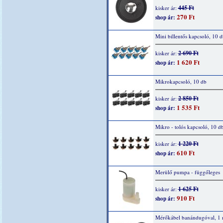
445 Ft
kisker ár:
270 Ft
shop ár:
Mini billentős kapcsoló, 10 d
2 690 Ft
kisker ár:
1 620 Ft
shop ár:
Mikrokapcsoló, 10 db
2 850 Ft
kisker ár:
1 535 Ft
shop ár:
Mikro - tolós kapcsoló, 10 d
1 220 Ft
kisker ár:
610 Ft
shop ár:
Merülő pumpa - függőleges
1 625 Ft
kisker ár:
910 Ft
shop ár:
Mérőkábel banándugóval, 1 