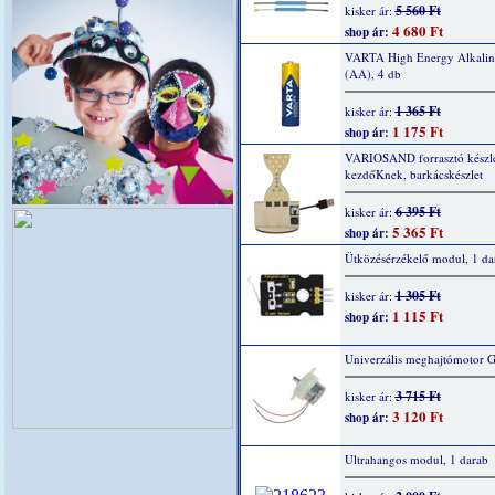
5 560 Ft
kisker ár:
4 680 Ft
shop ár:
VARTA High Energy Alkaline
(AA), 4 db
1 365 Ft
kisker ár:
1 175 Ft
shop ár:
VARIOSAND forrasztó készl
kezdőKnek, barkácskészlet
6 395 Ft
kisker ár:
5 365 Ft
shop ár:
Ütközésérzékelő modul, 1 da
1 305 Ft
kisker ár:
1 115 Ft
shop ár:
Univerzális meghajtómotor 
3 715 Ft
kisker ár:
3 120 Ft
shop ár:
Ultrahangos modul, 1 darab