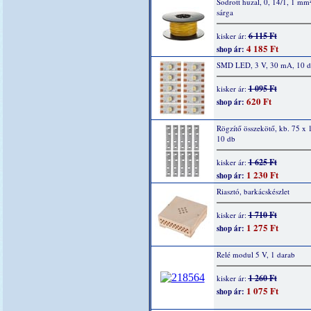
Sodrott huzal, 0, 14/1, 1 mm
sárga
6 115 Ft
kisker ár:
4 185 Ft
shop ár:
SMD LED, 3 V, 30 mA, 10 
1 095 Ft
kisker ár:
620 Ft
shop ár:
Rögzítő összekötő, kb. 75 x
10 db
1 625 Ft
kisker ár:
1 230 Ft
shop ár:
Riasztó, barkácskészlet
1 710 Ft
kisker ár:
1 275 Ft
shop ár:
Relé modul 5 V, 1 darab
1 260 Ft
kisker ár:
1 075 Ft
shop ár: