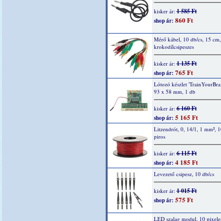
1 585 Ft
kisker ár:
860 Ft
shop ár:
Mérő kábel, 10 db/cs, 15 cm,
krokodílcsipeszes
1 135 Ft
kisker ár:
765 Ft
shop ár:
Lótozó készlet 'TrainYourBrai
93 x 58 mm, 1 db
6 160 Ft
kisker ár:
5 165 Ft
shop ár:
Litzendrót, 0, 14/1, 1 mm², 
piros
6 115 Ft
kisker ár:
4 185 Ft
shop ár:
Levezető csipesz, 10 db/cs
1 015 Ft
kisker ár:
575 Ft
shop ár:
LED szalag modul, 10 pixele