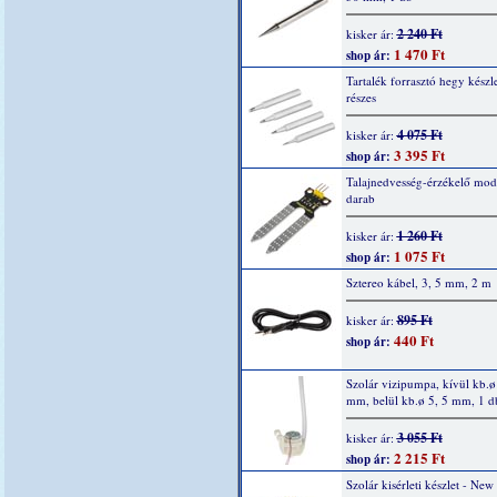
2 240 Ft
kisker ár:
1 470 Ft
shop ár:
Tartalék forrasztó hegy készle
részes
4 075 Ft
kisker ár:
3 395 Ft
shop ár:
Talajnedvesség-érzékelő mod
darab
1 260 Ft
kisker ár:
1 075 Ft
shop ár:
Sztereo kábel, 3, 5 mm, 2 m
895 Ft
kisker ár:
440 Ft
shop ár:
Szolár vizipumpa, kívül kb.ø
mm, belül kb.ø 5, 5 mm, 1 d
3 055 Ft
kisker ár:
2 215 Ft
shop ár:
Szolár kisérleti készlet - New