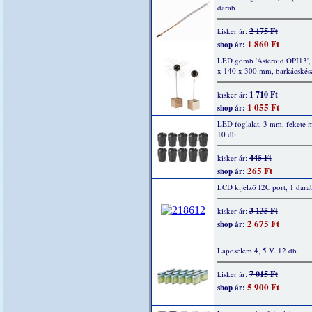
darab
2 175 Ft
kisker ár:
1 860 Ft
shop ár:
LED gömb 'Asteroid OPI13',
x 140 x 300 mm, barkácskész
1 710 Ft
kisker ár:
1 055 Ft
shop ár:
LED foglalat, 3 mm, fekete 
10 db
445 Ft
kisker ár:
265 Ft
shop ár:
LCD kijelző I2C port, 1 dara
3 135 Ft
kisker ár:
2 675 Ft
shop ár:
Laposelem 4, 5 V. 12 db
7 015 Ft
kisker ár:
5 900 Ft
shop ár: