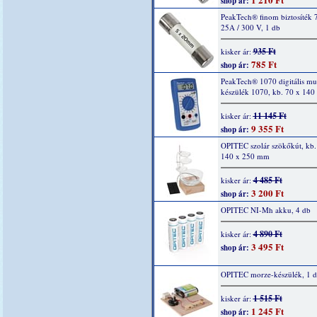
shop ár:
PeakTech® finom biztosíték 
25A / 300 V, 1 db
935 Ft
kisker ár:
785 Ft
shop ár:
PeakTech® 1070 digitális mu
készülék 1070, kb. 70 x 14
11 145 Ft
kisker ár:
9 355 Ft
shop ár:
OPITEC szolár szökőkút, kb.
140 x 250 mm
4 485 Ft
kisker ár:
3 200 Ft
shop ár:
OPITEC NI-Mh akku, 4 db
4 890 Ft
kisker ár:
3 495 Ft
shop ár:
OPITEC morze-készülék, 1 
1 515 Ft
kisker ár:
1 245 Ft
shop ár: