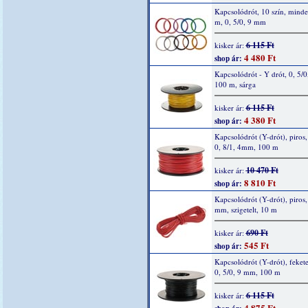
Kapcsolódrót, 10 szín, mind
m, 0, 5/0, 9 mm
6 115 Ft
kisker ár:
4 480 Ft
shop ár:
Kapcsolódrót - Y drót, 0, 5/0
100 m, sárga
6 115 Ft
kisker ár:
4 380 Ft
shop ár:
Kapcsolódrót (Y-drót), piros, 
0, 8/1, 4mm, 100 m
10 470 Ft
kisker ár:
8 810 Ft
shop ár:
Kapcsolódrót (Y-drót), piros, 
mm, szigetelt, 10 m
690 Ft
kisker ár:
545 Ft
shop ár:
Kapcsolódrót (Y-drót), fekete
0, 5/0, 9 mm, 100 m
6 115 Ft
kisker ár:
4 875 Ft