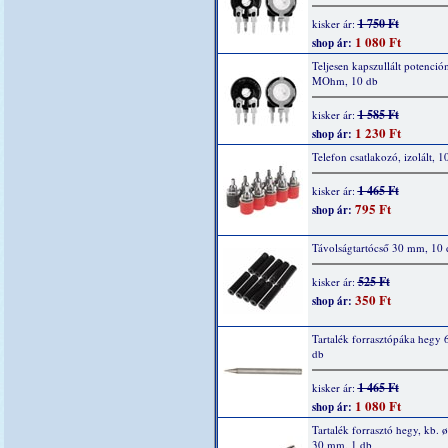
1 750 Ft
kisker ár:
1 080 Ft
shop ár:
Teljesen kapszullált potenció
MOhm, 10 db
1 585 Ft
kisker ár:
1 230 Ft
shop ár:
Telefon csatlakozó, izolált, 1
1 465 Ft
kisker ár:
795 Ft
shop ár:
Távolságtartócső 30 mm, 10 
525 Ft
kisker ár:
350 Ft
shop ár:
Tartalék forrasztópáka hegy 
db
1 465 Ft
kisker ár:
1 080 Ft
shop ár:
Tartalék forrasztó hegy, kb. ø
30 mm, 1 db