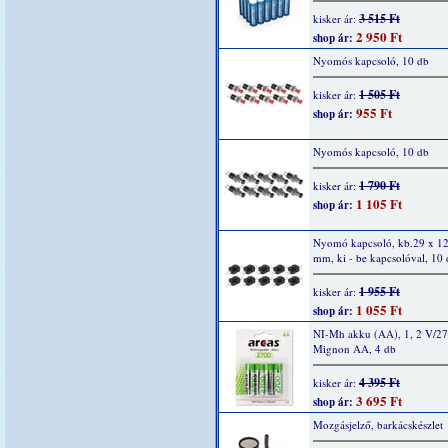
3 515 Ft
kisker ár:
2 950 Ft
shop ár:
Nyomós kapcsoló, 10 db
1 505 Ft
kisker ár:
955 Ft
shop ár:
Nyomós kapcsoló, 10 db
1 790 Ft
kisker ár:
1 105 Ft
shop ár:
Nyomó kapcsoló, kb.29 x 12
mm, ki - be kapcsolóval, 10
1 955 Ft
kisker ár:
1 055 Ft
shop ár:
NI-Mh akku (AA), 1, 2 V/2
Mignon AA, 4 db
4 395 Ft
kisker ár:
3 695 Ft
shop ár:
Mozgásjelző, barkácskészlet