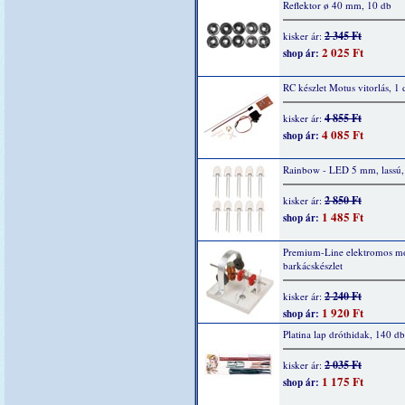
Reflektor ø 40 mm, 10 db
2 345 Ft
kisker ár:
2 025 Ft
shop ár:
RC készlet Motus vitorlás, 1 
4 855 Ft
kisker ár:
4 085 Ft
shop ár:
Rainbow - LED 5 mm, lassú,
2 850 Ft
kisker ár:
1 485 Ft
shop ár:
Premium-Line elektromos mo
barkácskészlet
2 240 Ft
kisker ár:
1 920 Ft
shop ár:
Platina lap dróthidak, 140 db
2 035 Ft
kisker ár:
1 175 Ft
shop ár: