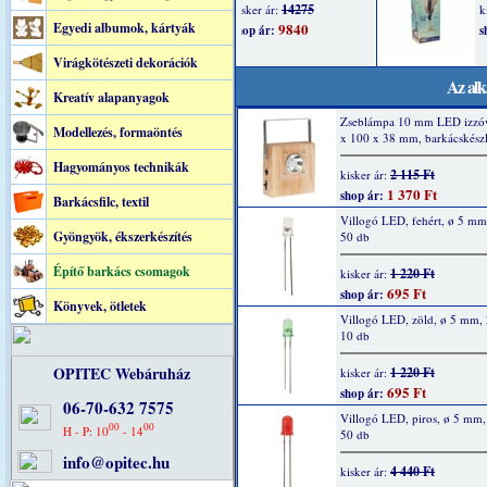
Egyedi albumok, kártyák
Virágkötészeti dekorációk
Az alk
Kreatív alapanyagok
Zseblámpa 10 mm LED izzóv
Modellezés, formaöntés
x 100 x 38 mm, barkácskészl
Hagyományos technikák
2 115 Ft
kisker ár:
1 370 Ft
shop ár:
Barkácsfilc, textil
Villogó LED, fehért, ø 5 m
Gyöngyök, ékszerkészítés
50 db
Építő barkács csomagok
1 220 Ft
kisker ár:
695 Ft
shop ár:
Könyvek, ötletek
Villogó LED, zöld, ø 5 mm,
10 db
OPITEC Webáruház
1 220 Ft
kisker ár:
695 Ft
shop ár:
06-70-632 7575
Villogó LED, piros, ø 5 mm
00
00
H - P: 10
- 14
50 db
info@opitec.hu
4 440 Ft
kisker ár: