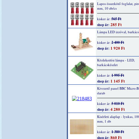
Lapos összekötő foglalat, piro
mm, 10 db/cs
565 Ft
kisker ár:
285 Ft
shop ár:
Lámpa LED izzóval, barkácsk
2 400 Ft
kisker ár:
1 920 Ft
shop ár:
Közlekedési lámpa - LED,
barkácskészlet
1 995 Ft
kisker ár:
1 145 Ft
shop ár:
Kivezető panel BBC Micro:Bi
darab
5 010 Ft
kisker ár:
4 280 Ft
shop ár:
Kisérleti alaplap - lyukas, 1
mm, 1 db
1 380 Ft
kisker ár:
860 Ft
shop ár: