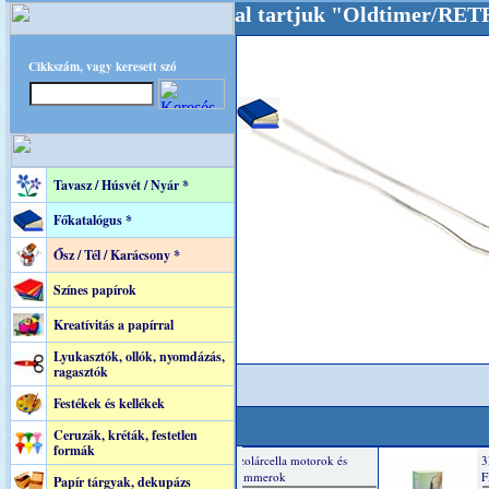
dalunkat akarattal tartjuk "Oldtimer/RETRO" d
Cikkszám, vagy keresett szó
Tavasz / Húsvét / Nyár *
Főkatalógus *
Ősz / Tél / Karácsony *
Színes papírok
Kreatívitás a papírral
Lyukasztók, ollók, nyomdázás,
ragasztók
Festékek és kellékek
Ceruzák, kréták, festetlen
formák
Papír tárgyak, dekupázs