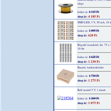
sárga
6 115 Ft
kisker ár:
4 185 Ft
shop ár:
SMD LED, 3 V, 30 mA, 10 
1 095 Ft
kisker ár:
620 Ft
shop ár:
Rögzítő összekötő, kb. 75 x
10 db
1 625 Ft
kisker ár:
1 230 Ft
shop ár:
Riasztó, barkácskészlet
1 710 Ft
kisker ár:
1 275 Ft
shop ár:
Relé modul 5 V, 1 darab
1 260 Ft
kisker ár:
1 075 Ft
shop ár: