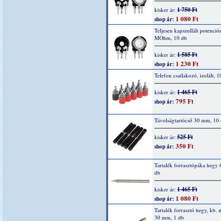
1 750 Ft
kisker ár:
1 080 Ft
shop ár:
Teljesen kapszullált potenció
MOhm, 10 db
1 585 Ft
kisker ár:
1 230 Ft
shop ár:
Telefon csatlakozó, izolált, 1
1 465 Ft
kisker ár:
795 Ft
shop ár:
Távolságtartócső 30 mm, 10
525 Ft
kisker ár:
350 Ft
shop ár:
Tartalék forrasztópáka hegy 
db
1 465 Ft
kisker ár:
1 080 Ft
shop ár:
Tartalék forrasztó hegy, kb. ø
30 mm, 1 db