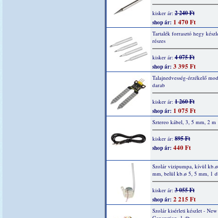
2 240 Ft
kisker ár:
1 470 Ft
shop ár:
Tartalék forrasztó hegy készle
részes
4 075 Ft
kisker ár:
3 395 Ft
shop ár:
Talajnedvesség-érzékelő mod
darab
1 260 Ft
kisker ár:
1 075 Ft
shop ár:
Sztereo kábel, 3, 5 mm, 2 m
895 Ft
kisker ár:
440 Ft
shop ár:
Szolár vizipumpa, kívül kb.ø
mm, belül kb.ø 5, 5 mm, 1 d
3 055 Ft
kisker ár:
2 215 Ft
shop ár:
Szolár kisérleti készlet - New
Generation, 1 db