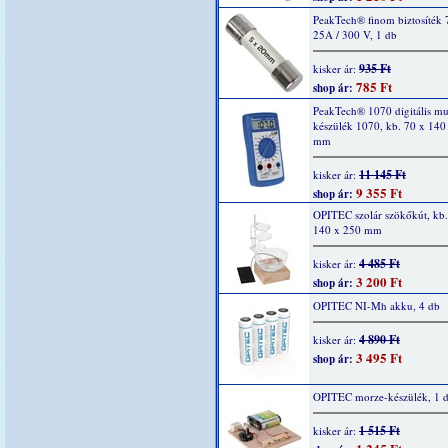
PeakTech® finom biztosíték 
25A / 300 V, 1 db
935 Ft
kisker ár:
785 Ft
shop ár:
PeakTech® 1070 digitális mu
készülék 1070, kb. 70 x 140
mm
11 145 Ft
kisker ár:
9 355 Ft
shop ár:
OPITEC szolár szökőkút, kb.
140 x 250 mm
4 485 Ft
kisker ár:
3 200 Ft
shop ár:
OPITEC NI-Mh akku, 4 db
4 890 Ft
kisker ár:
3 495 Ft
shop ár:
OPITEC morze-készülék, 1 
1 515 Ft
kisker ár: