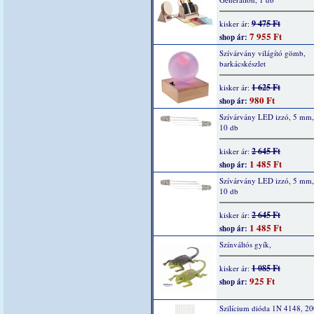
9 475 Ft
kisker ár:
7 955 Ft
shop ár:
Szívárvány világító gömb,
barkácskészlet
1 625 Ft
kisker ár:
980 Ft
shop ár:
Szívárvány LED izzó, 5 mm, 
10 db
2 645 Ft
kisker ár:
1 485 Ft
shop ár:
Szívárvány LED izzó, 5 mm,
10 db
2 645 Ft
kisker ár:
1 485 Ft
shop ár:
Színváltós gyík,
1 085 Ft
kisker ár:
925 Ft
shop ár:
Szilícium dióda 1N 4148, 2