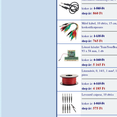
1 585 Ft
kisker ár:
860 Ft
shop ár:
Mérő kábel, 10 db/cs, 15 cm
krokodílcsipeszes
1 135 Ft
kisker ár:
765 Ft
shop ár:
Lótozó készlet 'TrainYourBrai
93 x 58 mm, 1 db
6 160 Ft
kisker ár:
5 165 Ft
shop ár:
Litzendrót, 0, 14/1, 1 mm², 
piros
6 115 Ft
kisker ár:
4 185 Ft
shop ár:
Levezető csipesz, 10 db/cs
1 015 Ft
kisker ár:
575 Ft
shop ár: