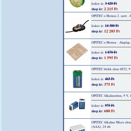
3 420 Ft
kisker ár:
2 215 Ft
shop ár:
OPITEC e-Motion 2. szett - 
14 380 Ft
kisker ár:
12 285 Ft
shop ár:
OPITEC e-Motion - Alaplap,
1 870 Ft
kisker ár:
1 595 Ft
shop ár:
OPITEC blokk elem 6F22, 9 
465 Ft
kisker ár:
375 Ft
shop ár:
OPITEC Alkalineelem, 9 V, 
975 Ft
kisker ár:
680 Ft
shop ár:
OPITEC Alkaline Micro elem
(AAA), 24 db