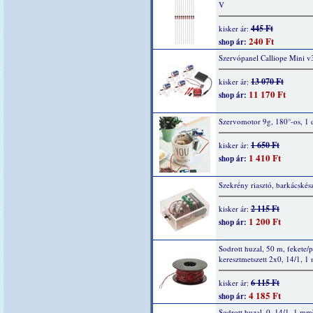
V
445 Ft
kisker ár:
240 Ft
shop ár:
Szervópanel Calliope Mini v
13 070 Ft
kisker ár:
11 170 Ft
shop ár:
Szervomotor 9g, 180°-os, 1 
1 650 Ft
kisker ár:
1 410 Ft
shop ár:
Szekrény riasztó, barkácskész
2 115 Ft
kisker ár:
1 200 Ft
shop ár:
Sodrott huzal, 50 m, fekete/p
keresztmetszett 2x0, 14/1, 1
6 115 Ft
kisker ár:
4 185 Ft
shop ár:
Sodrott huzal, 0, 14/1, 1 mm