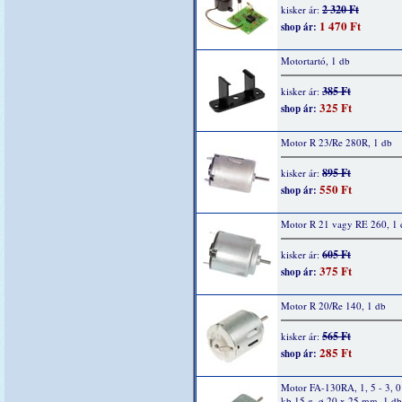
2 320 Ft
kisker ár:
1 470 Ft
shop ár:
Motortartó, 1 db
385 Ft
kisker ár:
325 Ft
shop ár:
Motor R 23/Re 280R, 1 db
895 Ft
kisker ár:
550 Ft
shop ár:
Motor R 21 vagy RE 260, 1 
605 Ft
kisker ár:
375 Ft
shop ár:
Motor R 20/Re 140, 1 db
565 Ft
kisker ár:
285 Ft
shop ár:
Motor FA-130RA, 1, 5 - 3, 
kb.15 g, ø 20 x 25 mm, 1 db