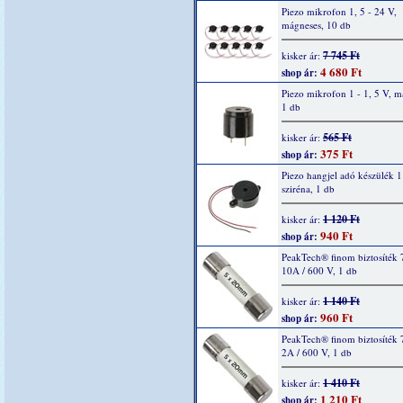
Piezo mikrofon 1, 5 - 24 V,
mágneses, 10 db
7 745 Ft
kisker ár:
4 680 Ft
shop ár:
Piezo mikrofon 1 - 1, 5 V, m
1 db
565 Ft
kisker ár:
375 Ft
shop ár:
Piezo hangjel adó készülék 1
sziréna, 1 db
1 120 Ft
kisker ár:
940 Ft
shop ár:
PeakTech® finom biztosíték 
10A / 600 V, 1 db
1 140 Ft
kisker ár:
960 Ft
shop ár:
PeakTech® finom biztosíték 
2A / 600 V, 1 db
1 410 Ft
kisker ár:
1 210 Ft
shop ár: