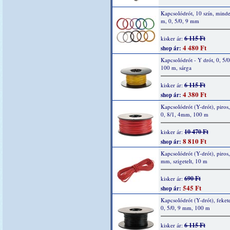
Kapcsolódrót, 10 szín, mind
m, 0, 5/0, 9 mm
6 115 Ft
kisker ár:
4 480 Ft
shop ár:
Kapcsolódrót - Y drót, 0, 5/
100 m, sárga
6 115 Ft
kisker ár:
4 380 Ft
shop ár:
Kapcsolódrót (Y-drót), piros,
0, 8/1, 4mm, 100 m
10 470 Ft
kisker ár:
8 810 Ft
shop ár:
Kapcsolódrót (Y-drót), piros,
mm, szigetelt, 10 m
690 Ft
kisker ár:
545 Ft
shop ár:
Kapcsolódrót (Y-drót), fekete
0, 5/0, 9 mm, 100 m
6 115 Ft
kisker ár: