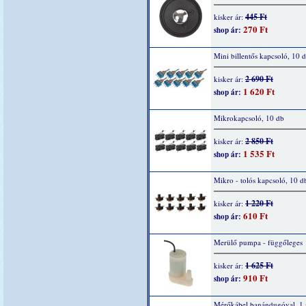
445 Ft
kisker ár:
270 Ft
shop ár:
Mini billentős kapcsoló, 10 
2 690 Ft
kisker ár:
1 620 Ft
shop ár:
Mikrokapcsoló, 10 db
2 850 Ft
kisker ár:
1 535 Ft
shop ár:
Mikro - tolós kapcsoló, 10 d
1 220 Ft
kisker ár:
610 Ft
shop ár:
Merülő pumpa - függőleges
1 625 Ft
kisker ár:
910 Ft
shop ár:
Mérőkábel banándugóval, 1 