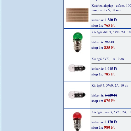
Kisérleti alaplap - csíkos, 10
mm, raszter 5, 08 mm
1 380 Ft
kisker ár:
765 Ft
shop ár:
Kis égő zöld 3, 5V/0, 2A, 10
965 Ft
kisker ár:
835 Ft
shop ár:
Kis égő 6V/0, 1A 10 db
1 015 Ft
kisker ár:
785 Ft
shop ár:
Kis égő 3, 5V/0, 2A, 10 db
1 020 Ft
kisker ár:
875 Ft
shop ár:
Kis égő piros 3, 5V/0, 2A, 1
1 170 Ft
kisker ár:
980 Ft
shop ár: