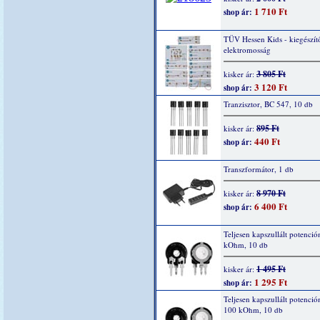
1 710 Ft
shop ár:
TÜV Hessen Kids - kiegészítő
elektromosság
3 805 Ft
kisker ár:
3 120 Ft
shop ár:
Tranzisztor, BC 547, 10 db
895 Ft
kisker ár:
440 Ft
shop ár:
Transzformátor, 1 db
8 970 Ft
kisker ár:
6 400 Ft
shop ár:
Teljesen kapszullált potenció
kOhm, 10 db
1 495 Ft
kisker ár:
1 295 Ft
shop ár:
Teljesen kapszullált potenció
100 kOhm, 10 db