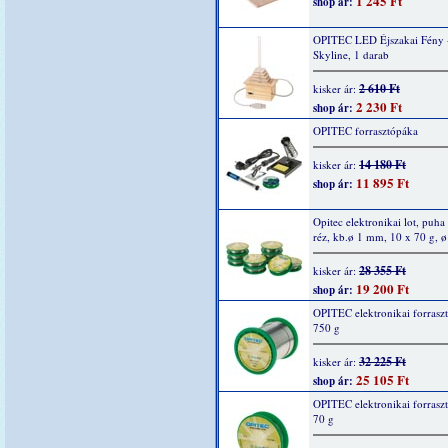
1 245 Ft
shop ár:
OPITEC LED Éjszakai Fény 
Skyline, 1 darab
2 610 Ft
kisker ár:
2 230 Ft
shop ár:
OPITEC forrasztópáka
14 180 Ft
kisker ár:
11 895 Ft
shop ár:
Opitec elektronikai lot, puha
réz, kb.ø 1 mm, 10 x 70 g, 
28 355 Ft
kisker ár:
19 200 Ft
shop ár:
OPITEC elektronikai forrasz
750 g
32 225 Ft
kisker ár:
25 105 Ft
shop ár:
OPITEC elektronikai forrasz
70 g