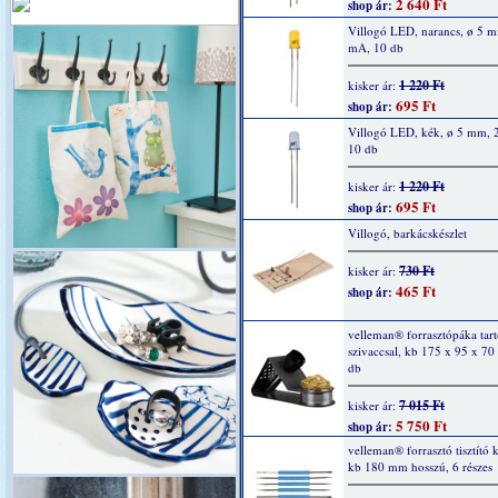
2 640 Ft
shop ár:
Villogó LED, narancs, ø 5 
mA, 10 db
1 220 Ft
kisker ár:
695 Ft
shop ár:
Villogó LED, kék, ø 5 mm, 
10 db
1 220 Ft
kisker ár:
695 Ft
shop ár:
Villogó, barkácskészlet
730 Ft
kisker ár:
465 Ft
shop ár:
velleman® forrasztópáka tartó
szivaccsal, kb 175 x 95 x 7
db
7 015 Ft
kisker ár:
5 750 Ft
shop ár:
velleman® forrasztó tisztító k
kb 180 mm hosszú, 6 részes