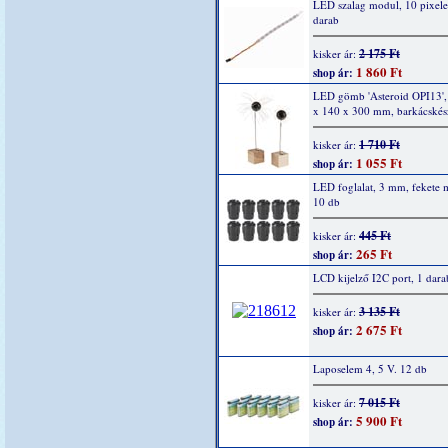
LED szalag modul, 10 pixel
darab
2 175 Ft
kisker ár:
1 860 Ft
shop ár:
LED gömb 'Asteroid OPI13',
x 140 x 300 mm, barkácskész
1 710 Ft
kisker ár:
1 055 Ft
shop ár:
LED foglalat, 3 mm, fekete
10 db
445 Ft
kisker ár:
265 Ft
shop ár:
LCD kijelző I2C port, 1 dara
3 135 Ft
kisker ár:
2 675 Ft
shop ár:
Laposelem 4, 5 V. 12 db
7 015 Ft
kisker ár:
5 900 Ft
shop ár: