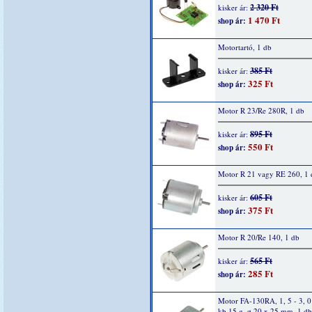
2 320 Ft
kisker ár:
1 470 Ft
shop ár:
Motortartó, 1 db
385 Ft
kisker ár:
325 Ft
shop ár:
Motor R 23/Re 280R, 1 db
895 Ft
kisker ár:
550 Ft
shop ár:
Motor R 21 vagy RE 260, 1 
605 Ft
kisker ár:
375 Ft
shop ár:
Motor R 20/Re 140, 1 db
565 Ft
kisker ár:
285 Ft
shop ár:
Motor FA-130RA, 1, 5 - 3, 
kb.15 g, ø 20 x 25 mm, 1 db