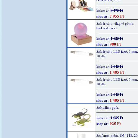
9 475 Ft
kisker ár:
7 955 Ft
shop ár:
Szívárvány világító gömb,
barkácskészlet
1 625 Ft
kisker ár:
980 Ft
shop ár:
Szívárvány LED izzó, 5 mm, 
10 db
2 645 Ft
kisker ár:
1 485 Ft
shop ár:
Szívárvány LED izzó, 5 mm,
10 db
2 645 Ft
kisker ár:
1 485 Ft
shop ár:
Színváltós gyík,
1 085 Ft
kisker ár:
925 Ft
shop ár:
Szilícium dióda 1N 4148, 2