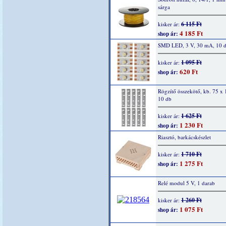
sárga
6 115 Ft
kisker ár:
4 185 Ft
shop ár:
SMD LED, 3 V, 30 mA, 10 
1 095 Ft
kisker ár:
620 Ft
shop ár:
Rögzítő összekötő, kb. 75 x
10 db
1 625 Ft
kisker ár:
1 230 Ft
shop ár:
Riasztó, barkácskészlet
1 710 Ft
kisker ár:
1 275 Ft
shop ár:
Relé modul 5 V, 1 darab
1 260 Ft
kisker ár:
1 075 Ft
shop ár: