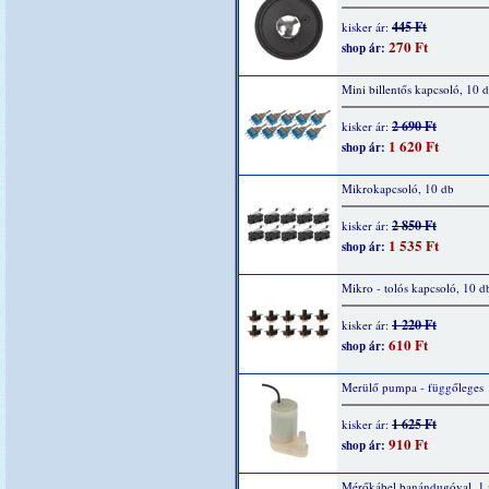
445 Ft
kisker ár:
270 Ft
shop ár:
Mini billentős kapcsoló, 10 
2 690 Ft
kisker ár:
1 620 Ft
shop ár:
Mikrokapcsoló, 10 db
2 850 Ft
kisker ár:
1 535 Ft
shop ár:
Mikro - tolós kapcsoló, 10 d
1 220 Ft
kisker ár:
610 Ft
shop ár:
Merülő pumpa - függőleges
1 625 Ft
kisker ár:
910 Ft
shop ár:
Mérőkábel banándugóval, 1 