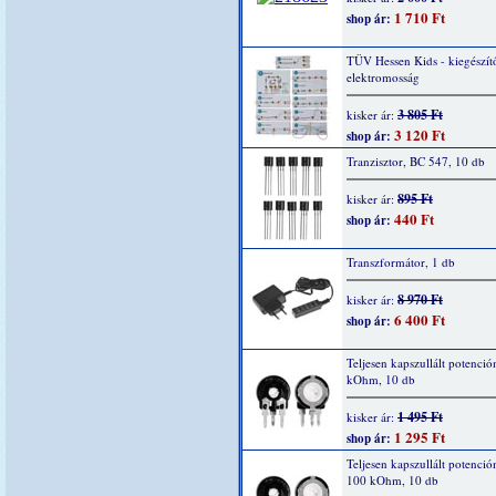
1 710 Ft
shop ár:
TÜV Hessen Kids - kiegészítő
elektromosság
3 805 Ft
kisker ár:
3 120 Ft
shop ár:
Tranzisztor, BC 547, 10 db
895 Ft
kisker ár:
440 Ft
shop ár:
Transzformátor, 1 db
8 970 Ft
kisker ár:
6 400 Ft
shop ár:
Teljesen kapszullált potenció
kOhm, 10 db
1 495 Ft
kisker ár:
1 295 Ft
shop ár:
Teljesen kapszullált potenció
100 kOhm, 10 db