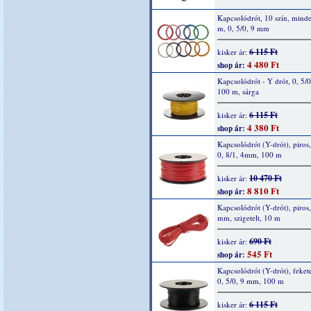
Kapcsolódrót, 10 szín, mind
m, 0, 5/0, 9 mm
6 115 Ft
kisker ár:
4 480 Ft
shop ár:
Kapcsolódrót - Y drót, 0, 5/
100 m, sárga
6 115 Ft
kisker ár:
4 380 Ft
shop ár:
Kapcsolódrót (Y-drót), piros,
0, 8/1, 4mm, 100 m
10 470 Ft
kisker ár:
8 810 Ft
shop ár:
Kapcsolódrót (Y-drót), piros,
mm, szigetelt, 10 m
690 Ft
kisker ár:
545 Ft
shop ár:
Kapcsolódrót (Y-drót), fekete
0, 5/0, 9 mm, 100 m
6 115 Ft
kisker ár: