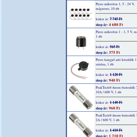
Piezo mikrofon 1, 5 - 24 V,
mágneses, 10 db
7 745 Ft
kisker ár:
4 680 Ft
shop ár:
Piezo mikrofon 1 - 1, 5 V, m
1 db
565 Ft
kisker ár:
375 Ft
shop ár:
Piezo hangjel adó készülék 1
sziréna, 1 db
1 120 Ft
kisker ár:
940 Ft
shop ár:
PeakTech® finom biztosíték 
10A / 600 V, 1 db
1 140 Ft
kisker ár:
960 Ft
shop ár:
PeakTech® finom biztosíték 
2A / 600 V, 1 db
1 410 Ft
kisker ár:
1 210 Ft
shop ár: