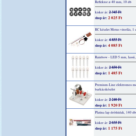
Reflektor ø 40 mm, 10 db
2 345 Ft
kisker ár:
2 025 Ft
shop ár:
RC készlet Motus vitorlás, 1 
4 855 Ft
kisker ár:
4 085 Ft
shop ár:
Rainbow - LED 5 mm, lassú,
2 850 Ft
kisker ár:
1 485 Ft
shop ár:
Premium-Line elektromos mo
barkácskészlet
2 240 Ft
kisker ár:
1 920 Ft
shop ár:
Platina lap dróthidak, 140 db
2 035 Ft
kisker ár:
1 175 Ft
shop ár: