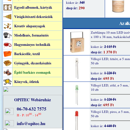
Egyedi albumok, kártyák
Virágkötészeti dekorációk
Az alk
Kreatív alapanyagok
Zseblámpa 10 mm LED izzóv
Modellezés, formaöntés
x 100 x 38 mm, barkácskészl
Hagyományos technikák
2 115 Ft
kisker ár:
1 370 Ft
shop ár:
Barkácsfilc, textil
Villogó LED, fehért, ø 5 m
Gyöngyök, ékszerkészítés
50 db
Építő barkács csomagok
1 220 Ft
kisker ár:
695 Ft
shop ár:
Könyvek, ötletek
Villogó LED, zöld, ø 5 mm,
10 db
OPITEC Webáruház
1 220 Ft
kisker ár:
695 Ft
shop ár:
06-70-632 7575
Villogó LED, piros, ø 5 mm
00
00
H - P: 10
- 14
50 db
info@opitec.hu
4 440 Ft
kisker ár: