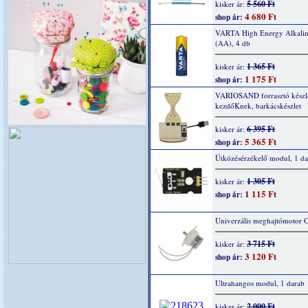
5 560 Ft
kisker ár:
4 680 Ft
shop ár:
VARTA High Energy Alkaline
(AA), 4 db
1 365 Ft
kisker ár:
1 175 Ft
shop ár:
VARIOSAND forrasztó készl
kezdőKnek, barkácskészlet
6 395 Ft
kisker ár:
5 365 Ft
shop ár:
Ütközésérzékelő modul, 1 da
1 305 Ft
kisker ár:
1 115 Ft
shop ár:
Univerzális meghajtómotor 
3 715 Ft
kisker ár:
3 120 Ft
shop ár:
Ultrahangos modul, 1 darab
2 000 Ft
kisker ár: