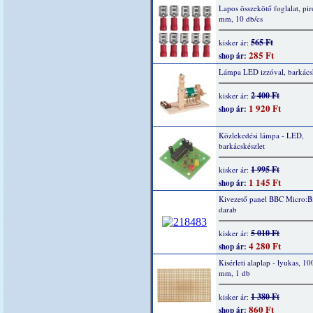
Lapos összekötő foglalat, piro
mm, 10 db/cs
565 Ft
kisker ár:
285 Ft
shop ár:
Lámpa LED izzóval, barkácsk
2 400 Ft
kisker ár:
1 920 Ft
shop ár:
Közlekedési lámpa - LED,
barkácskészlet
1 995 Ft
kisker ár:
1 145 Ft
shop ár:
Kivezető panel BBC Micro:Bi
darab
5 010 Ft
kisker ár:
4 280 Ft
shop ár:
Kisérleti alaplap - lyukas, 1
mm, 1 db
1 380 Ft
kisker ár:
860 Ft
shop ár: