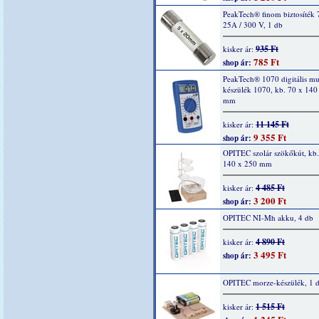
PeakTech® finom biztosíték 
25A / 300 V, 1 db
935 Ft
kisker ár:
785 Ft
shop ár:
PeakTech® 1070 digitális mu
készülék 1070, kb. 70 x 140
mm
11 145 Ft
kisker ár:
9 355 Ft
shop ár:
OPITEC szolár szökőkút, kb.
140 x 250 mm
4 485 Ft
kisker ár:
3 200 Ft
shop ár:
OPITEC NI-Mh akku, 4 db
4 890 Ft
kisker ár:
3 495 Ft
shop ár:
OPITEC morze-készülék, 1 
1 515 Ft
kisker ár: