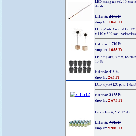
LED szalag modul, 10 pixel
darab
2 175 Ft
kisker ár:
1 860 Ft
shop ár:
LED gömb 'Asteroid OPI13',
x 140 x 300 mm, barkácskész
1 710 Ft
kisker ár:
1 055 Ft
shop ár:
LED foglalat, 3 mm, fekete
10 db
445 Ft
kisker ár:
265 Ft
shop ár:
LCD kijelző I2C port, 1 dara
3 135 Ft
kisker ár:
2 675 Ft
shop ár:
Laposelem 4, 5 V. 12 db
7 015 Ft
kisker ár:
5 900 Ft
shop ár: