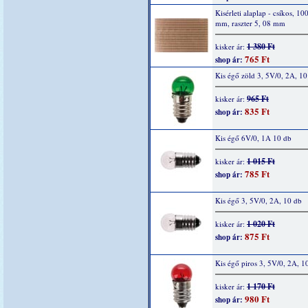
Kisérleti alaplap - csíkos, 10
mm, raszter 5, 08 mm
1 380 Ft
kisker ár:
765 Ft
shop ár:
Kis égő zöld 3, 5V/0, 2A, 10
965 Ft
kisker ár:
835 Ft
shop ár:
Kis égő 6V/0, 1A 10 db
1 015 Ft
kisker ár:
785 Ft
shop ár:
Kis égő 3, 5V/0, 2A, 10 db
1 020 Ft
kisker ár:
875 Ft
shop ár:
Kis égő piros 3, 5V/0, 2A, 1
1 170 Ft
kisker ár:
980 Ft
shop ár: