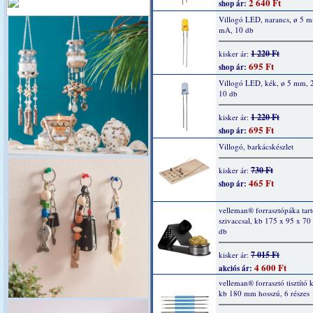
2 640 Ft
shop ár:
Villogó LED, narancs, ø 5 
mA, 10 db
1 220 Ft
kisker ár:
695 Ft
shop ár:
Villogó LED, kék, ø 5 mm, 
10 db
1 220 Ft
kisker ár:
695 Ft
shop ár:
Villogó, barkácskészlet
730 Ft
kisker ár:
465 Ft
shop ár:
velleman® forrasztópáka tartó
szivaccsal, kb 175 x 95 x 7
db
7 015 Ft
kisker ár:
4 600 Ft
akciós ár:
velleman® forrasztó tisztító k
kb 180 mm hosszú, 6 részes