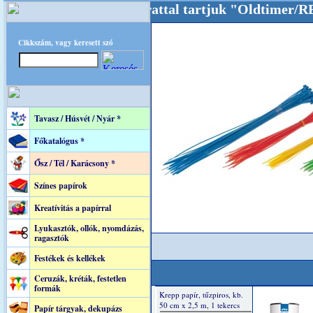
Oldalunkat akarattal tartjuk "Oldtimer/RETRO
Cikkszám, vagy keresett szó
Tavasz / Húsvét / Nyár *
Főkatalógus *
Ősz / Tél / Karácsony *
Színes papírok
Kreatívitás a papírral
Lyukasztók, ollók, nyomdázás,
ragasztók
Festékek és kellékek
Ceruzák, kréták, festetlen
formák
Papír tárgyak, dekupázs