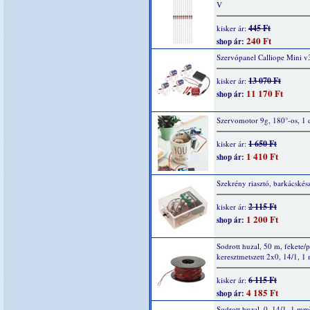
V
445 Ft
kisker ár:
240 Ft
shop ár:
Szervópanel Calliope Mini v
13 070 Ft
kisker ár:
11 170 Ft
shop ár:
Szervomotor 9g, 180°-os, 1 
1 650 Ft
kisker ár:
1 410 Ft
shop ár:
Szekrény riasztó, barkácskész
2 115 Ft
kisker ár:
1 200 Ft
shop ár:
Sodrott huzal, 50 m, fekete/p
keresztmetszett 2x0, 14/1, 1
6 115 Ft
kisker ár:
4 185 Ft
shop ár:
Sodrott huzal, 0, 14/1, 1 mm