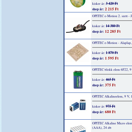
3 420 Ft
kisker ár:
2 215 Ft
shop ár:
OPITEC e-Motion 2. szett - 
14 380 Ft
kisker ár:
12 285 Ft
shop ár:
OPITEC e-Motion - Alaplap,
1 870 Ft
kisker ár:
1 595 Ft
shop ár:
OPITEC blokk elem 6F22, 9 
465 Ft
kisker ár:
375 Ft
shop ár:
OPITEC Alkalineelem, 9 V, 
975 Ft
kisker ár:
680 Ft
shop ár:
OPITEC Alkaline Micro elem
(AAA), 24 db