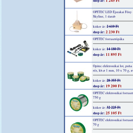
1 245 Ft
shop ár:
OPITEC LED Éjszakai Fény 
Skyline, 1 darab
2 610 Ft
kisker ár:
2 230 Ft
shop ár:
OPITEC forrasztópáka
14 180 Ft
kisker ár:
11 895 Ft
shop ár:
Opitec elektronikai lot, puha
réz, kb.ø 1 mm, 10 x 70 g, 
28 355 Ft
kisker ár:
19 200 Ft
shop ár:
OPITEC elektronikai forrasz
750 g
32 225 Ft
kisker ár:
25 105 Ft
shop ár:
OPITEC elektronikai forrasz
70 g