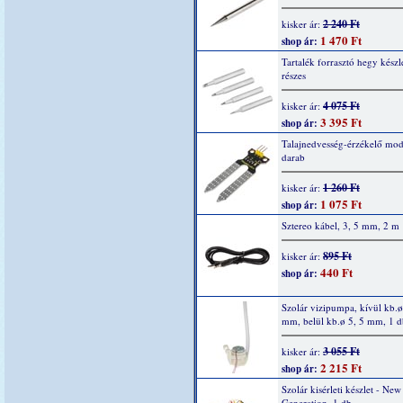
2 240 Ft
kisker ár:
1 470 Ft
shop ár:
Tartalék forrasztó hegy készle
részes
4 075 Ft
kisker ár:
3 395 Ft
shop ár:
Talajnedvesség-érzékelő mod
darab
1 260 Ft
kisker ár:
1 075 Ft
shop ár:
Sztereo kábel, 3, 5 mm, 2 m
895 Ft
kisker ár:
440 Ft
shop ár:
Szolár vizipumpa, kívül kb.ø
mm, belül kb.ø 5, 5 mm, 1 d
3 055 Ft
kisker ár:
2 215 Ft
shop ár:
Szolár kisérleti készlet - New
Generation, 1 db