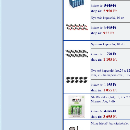
3 515 Ft
kisker ár:
2 950 Ft
shop ár:
Nyomós kapcsoló, 10 db
1 505 Ft
kisker ár:
955 Ft
shop ár:
Nyomós kapcsoló, 10 db
1 790 Ft
kisker ár:
1 105 Ft
shop ár:
Nyomó kapcsoló, kb.29 x 12
mm, ki - be kapcsolóval, 10
1 955 Ft
kisker ár:
1 055 Ft
shop ár:
NI-Mh akku (AA), 1, 2 V/2
Mignon AA, 4 db
4 395 Ft
kisker ár:
3 695 Ft
shop ár:
Mozgásjelző, barkácskészlet