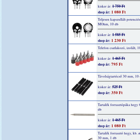
1 750 Ft
kisker ár:
1 080 Ft
shop ár:
Teljesen kapszullált potenció
MOhm, 10 db
1 585 Ft
kisker ár:
1 230 Ft
shop ár:
Telefon csatlakozó, izolált, 1
1 465 Ft
kisker ár:
795 Ft
shop ár:
Távolságtartócső 30 mm, 10
525 Ft
kisker ár:
350 Ft
shop ár:
Tartalék forrasztópáka hegy 
db
1 465 Ft
kisker ár:
1 080 Ft
shop ár:
Tartalék forrasztó hegy, kb. ø
30 mm, 1 db