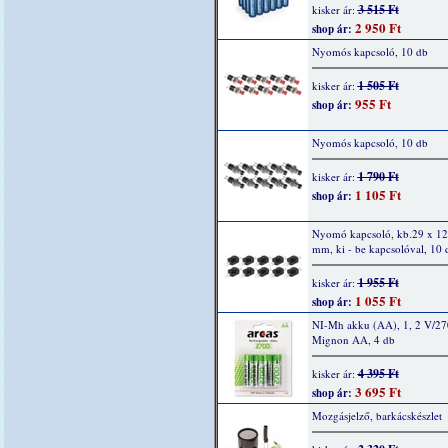
3 515 Ft
kisker ár:
2 950 Ft
shop ár:
Nyomós kapcsoló, 10 db
1 505 Ft
kisker ár:
955 Ft
shop ár:
Nyomós kapcsoló, 10 db
1 790 Ft
kisker ár:
1 105 Ft
shop ár:
Nyomó kapcsoló, kb.29 x 12
mm, ki - be kapcsolóval, 10 
1 955 Ft
kisker ár:
1 055 Ft
shop ár:
NI-Mh akku (AA), 1, 2 V/2
Mignon AA, 4 db
4 395 Ft
kisker ár:
3 695 Ft
shop ár:
Mozgásjelző, barkácskészlet