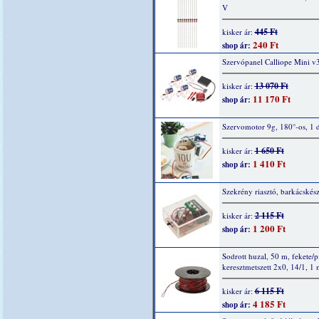
V
445 Ft
kisker ár:
240 Ft
shop ár:
Szervópanel Calliope Mini v
13 070 Ft
kisker ár:
11 170 Ft
shop ár:
Szervomotor 9g, 180°-os, 1 
1 650 Ft
kisker ár:
1 410 Ft
shop ár:
Szekrény riasztó, barkácskész
2 115 Ft
kisker ár:
1 200 Ft
shop ár:
Sodrott huzal, 50 m, fekete/p
keresztmetszett 2x0, 14/1, 1
6 115 Ft
kisker ár:
4 185 Ft
shop ár: