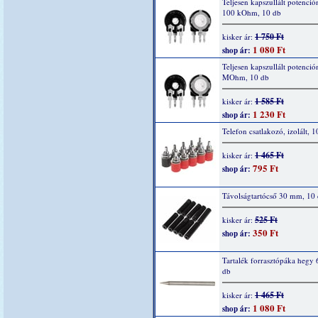
Teljesen kapszullált potenció
100 kOhm, 10 db
1 750 Ft
kisker ár:
1 080 Ft
shop ár:
Teljesen kapszullált potenció
MOhm, 10 db
1 585 Ft
kisker ár:
1 230 Ft
shop ár:
Telefon csatlakozó, izolált, 1
1 465 Ft
kisker ár:
795 Ft
shop ár:
Távolságtartócső 30 mm, 10
525 Ft
kisker ár:
350 Ft
shop ár:
Tartalék forrasztópáka hegy 
db
1 465 Ft
kisker ár:
1 080 Ft
shop ár: