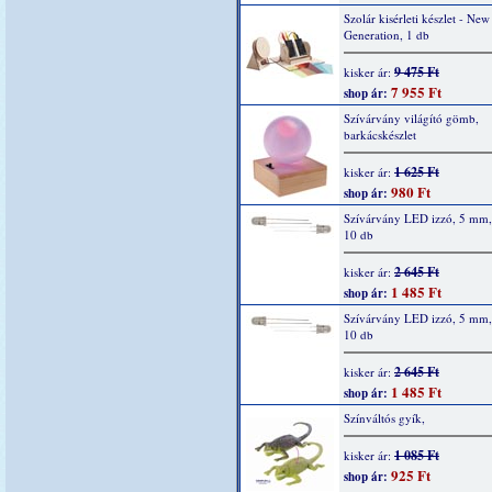
Szolár kisérleti készlet - New
Generation, 1 db
9 475 Ft
kisker ár:
7 955 Ft
shop ár:
Szívárvány világító gömb,
barkácskészlet
1 625 Ft
kisker ár:
980 Ft
shop ár:
Szívárvány LED izzó, 5 mm, 
10 db
2 645 Ft
kisker ár:
1 485 Ft
shop ár:
Szívárvány LED izzó, 5 mm,
10 db
2 645 Ft
kisker ár:
1 485 Ft
shop ár:
Színváltós gyík,
1 085 Ft
kisker ár:
925 Ft
shop ár: