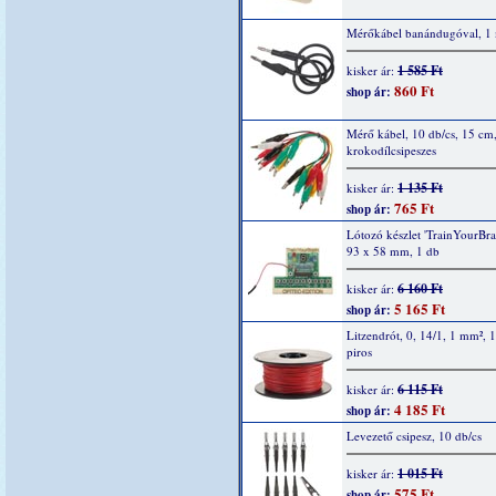
Mérőkábel banándugóval, 1 
1 585 Ft
kisker ár:
860 Ft
shop ár:
Mérő kábel, 10 db/cs, 15 cm
krokodílcsipeszes
1 135 Ft
kisker ár:
765 Ft
shop ár:
Lótozó készlet 'TrainYourBrai
93 x 58 mm, 1 db
6 160 Ft
kisker ár:
5 165 Ft
shop ár:
Litzendrót, 0, 14/1, 1 mm², 
piros
6 115 Ft
kisker ár:
4 185 Ft
shop ár:
Levezető csipesz, 10 db/cs
1 015 Ft
kisker ár:
575 Ft
shop ár: