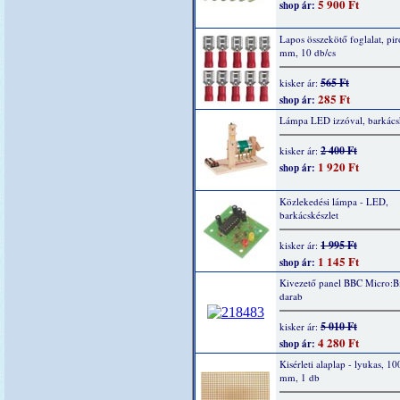
5 900 Ft
shop ár:
Lapos összekötő foglalat, piro
mm, 10 db/cs
565 Ft
kisker ár:
285 Ft
shop ár:
Lámpa LED izzóval, barkácsk
2 400 Ft
kisker ár:
1 920 Ft
shop ár:
Közlekedési lámpa - LED,
barkácskészlet
1 995 Ft
kisker ár:
1 145 Ft
shop ár:
Kivezető panel BBC Micro:Bi
darab
5 010 Ft
kisker ár:
4 280 Ft
shop ár:
Kisérleti alaplap - lyukas, 1
mm, 1 db