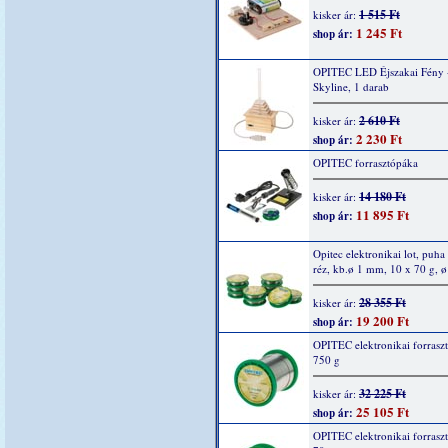
1 515 Ft
kisker ár:
1 245 Ft
shop ár:
OPITEC LED Éjszakai Fény 
Skyline, 1 darab
2 610 Ft
kisker ár:
2 230 Ft
shop ár:
OPITEC forrasztópáka
14 180 Ft
kisker ár:
11 895 Ft
shop ár:
Opitec elektronikai lot, puha
réz, kb.ø 1 mm, 10 x 70 g, 
28 355 Ft
kisker ár:
19 200 Ft
shop ár:
OPITEC elektronikai forrasz
750 g
32 225 Ft
kisker ár:
25 105 Ft
shop ár:
OPITEC elektronikai forrasz