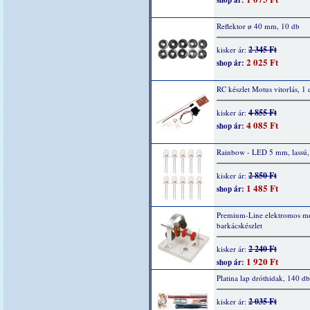
shop ár:
Reflektor ø 40 mm, 10 db
2 345 Ft
kisker ár:
2 025 Ft
shop ár:
RC készlet Motus vitorlás, 1 
4 855 Ft
kisker ár:
4 085 Ft
shop ár:
Rainbow - LED 5 mm, lassú,
2 850 Ft
kisker ár:
1 485 Ft
shop ár:
Premium-Line elektromos mo
barkácskészlet
2 240 Ft
kisker ár:
1 920 Ft
shop ár:
Platina lap dróthidak, 140 db
2 035 Ft
kisker ár: