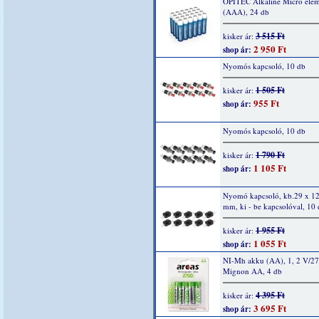
OPITEC Alkaline Micro elem
(AAA), 24 db
3 515 Ft
kisker ár:
2 950 Ft
shop ár:
Nyomós kapcsoló, 10 db
1 505 Ft
kisker ár:
955 Ft
shop ár:
Nyomós kapcsoló, 10 db
1 790 Ft
kisker ár:
1 105 Ft
shop ár:
Nyomó kapcsoló, kb.29 x 12
mm, ki - be kapcsolóval, 10
1 955 Ft
kisker ár:
1 055 Ft
shop ár:
NI-Mh akku (AA), 1, 2 V/2
Mignon AA, 4 db
4 395 Ft
kisker ár:
3 695 Ft
shop ár: