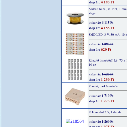
4 185 Ft
shop ár:
Sodrott huzal, 0, 14/1, 1 mm
sárga
6 115 Ft
kisker ár:
4 185 Ft
shop ár:
SMD LED, 3 V, 30 mA, 10 
1 095 Ft
kisker ár:
620 Ft
shop ár:
Rögzítő összekötő, kb. 75 x
10 db
1 625 Ft
kisker ár:
1 230 Ft
shop ár:
Riasztó, barkácskészlet
1 710 Ft
kisker ár:
1 275 Ft
shop ár:
Relé modul 5 V, 1 darab
1 260 Ft
kisker ár:
1 075 Ft