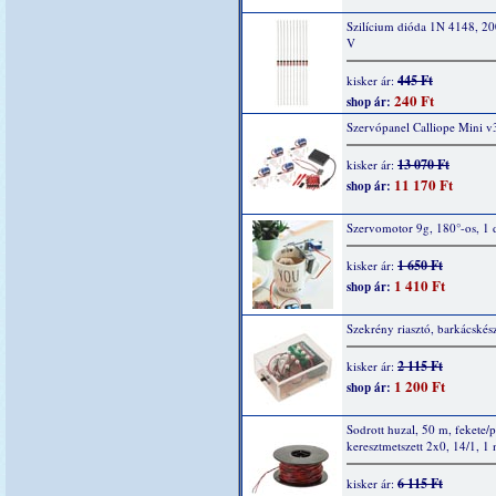
Szilícium dióda 1N 4148, 2
V
445 Ft
kisker ár:
240 Ft
shop ár:
Szervópanel Calliope Mini v
13 070 Ft
kisker ár:
11 170 Ft
shop ár:
Szervomotor 9g, 180°-os, 1 
1 650 Ft
kisker ár:
1 410 Ft
shop ár:
Szekrény riasztó, barkácskész
2 115 Ft
kisker ár:
1 200 Ft
shop ár:
Sodrott huzal, 50 m, fekete/p
keresztmetszett 2x0, 14/1, 1
6 115 Ft
kisker ár: