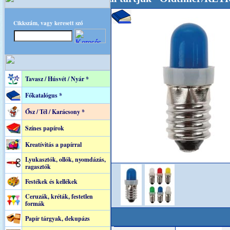
Cikkszám, vagy keresett szó
Tavasz / Húsvét / Nyár *
Főkatalógus *
Ősz / Tél / Karácsony *
Színes papírok
Kreatívitás a papírral
Lyukasztók, ollók, nyomdázás,
ragasztók
Festékek és kellékek
Ceruzák, kréták, festetlen
formák
Papír tárgyak, dekupázs