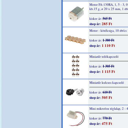
Motor FA-130RA, 1, 5 - 3, 
kb.15 g, ø 20 x 25 mm, 1 db
565 Ft
kisker ár:
285 Ft
shop ár:
Motor - kötélcsiga, 10 db/cs
1 380 Ft
kisker ár:
1 110 Ft
shop ár:
Miniatűr tolókapcsoló
1 305 Ft
kisker ár:
1 115 Ft
shop ár:
Miniatűr kulcsos kapcsoló
610 Ft
kisker ár:
505 Ft
shop ár:
Mini mikrofon téglalap, 2 - 
770 Ft
kisker ár:
475 Ft
shop ár: