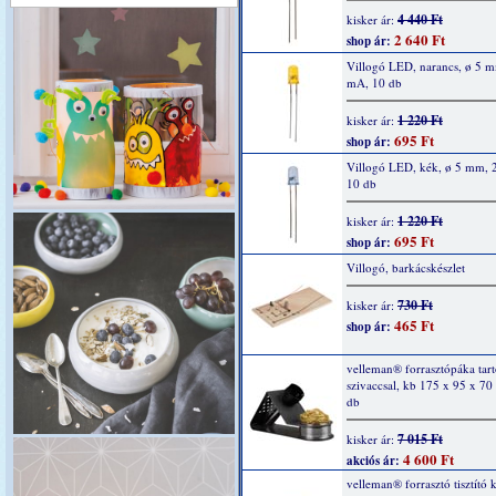
4 440 Ft
kisker ár:
2 640 Ft
shop ár:
Villogó LED, narancs, ø 5 
mA, 10 db
1 220 Ft
kisker ár:
695 Ft
shop ár:
Villogó LED, kék, ø 5 mm, 
10 db
1 220 Ft
kisker ár:
695 Ft
shop ár:
Villogó, barkácskészlet
730 Ft
kisker ár:
465 Ft
shop ár:
velleman® forrasztópáka tartó
szivaccsal, kb 175 x 95 x 7
db
7 015 Ft
kisker ár:
4 600 Ft
akciós ár:
velleman® forrasztó tisztító k