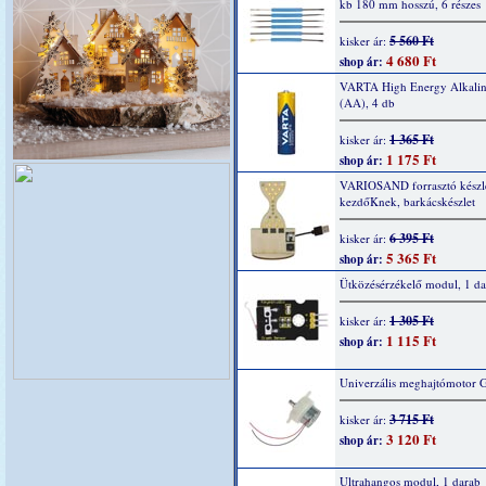
kb 180 mm hosszú, 6 részes
5 560 Ft
kisker ár:
4 680 Ft
shop ár:
VARTA High Energy Alkaline
(AA), 4 db
1 365 Ft
kisker ár:
1 175 Ft
shop ár:
VARIOSAND forrasztó készl
kezdőKnek, barkácskészlet
6 395 Ft
kisker ár:
5 365 Ft
shop ár:
Ütközésérzékelő modul, 1 da
1 305 Ft
kisker ár:
1 115 Ft
shop ár:
Univerzális meghajtómotor 
3 715 Ft
kisker ár:
3 120 Ft
shop ár:
Ultrahangos modul, 1 darab