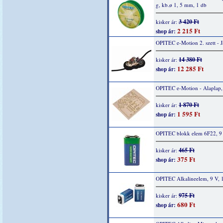
g, kb.ø 1, 5 mm, 1 db
3 420 Ft
kisker ár:
2 215 Ft
shop ár:
OPITEC e-Motion 2. szett - 
14 380 Ft
kisker ár:
12 285 Ft
shop ár:
OPITEC e-Motion - Alaplap,
1 870 Ft
kisker ár:
1 595 Ft
shop ár:
OPITEC blokk elem 6F22, 9 
465 Ft
kisker ár:
375 Ft
shop ár:
OPITEC Alkalineelem, 9 V, 
975 Ft
kisker ár:
680 Ft
shop ár: