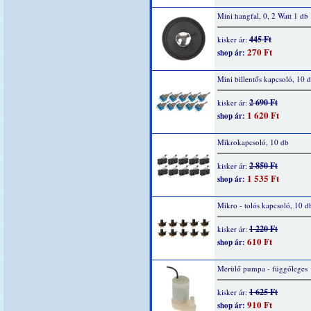
Mini hangfal, 0, 2 Watt 1 db
445 Ft
kisker ár:
270 Ft
shop ár:
Mini billentős kapcsoló, 10 
2 690 Ft
kisker ár:
1 620 Ft
shop ár:
Mikrokapcsoló, 10 db
2 850 Ft
kisker ár:
1 535 Ft
shop ár:
Mikro - tolós kapcsoló, 10 d
1 220 Ft
kisker ár:
610 Ft
shop ár:
Merülő pumpa - függőleges
1 625 Ft
kisker ár:
910 Ft
shop ár: