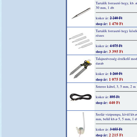
Tartalék forrasztó hegy, kb. ø
30 mm, 1 db
2 240 Ft
kisker ár:
1 470 Ft
shop ár:
Tartalék forrasztó hegy készle
részes
4 075 Ft
kisker ár:
3 395 Ft
shop ár:
Talajnedvesség-érzékelő mod
darab
1 260 Ft
kisker ár:
1 075 Ft
shop ár:
Sztereo kábel, 3, 5 mm, 2 m
895 Ft
kisker ár:
440 Ft
shop ár:
Szolár vizipumpa, kívül kb.ø
mm, belül kb.ø 5, 5 mm, 1 d
3 055 Ft
kisker ár:
2 215 Ft
shop ár: