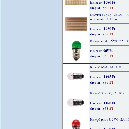
1 380 Ft
kisker ár:
860 Ft
shop ár:
Kisérleti alaplap - csíkos, 10
mm, raszter 5, 08 mm
1 380 Ft
kisker ár:
765 Ft
shop ár:
Kis égő zöld 3, 5V/0, 2A, 10
965 Ft
kisker ár:
835 Ft
shop ár:
Kis égő 6V/0, 1A 10 db
1 015 Ft
kisker ár:
785 Ft
shop ár:
Kis égő 3, 5V/0, 2A, 10 db
1 020 Ft
kisker ár:
875 Ft
shop ár:
Kis égő piros 3, 5V/0, 2A, 1