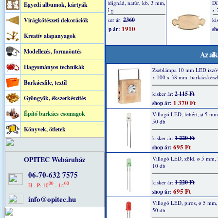
Egyedi albumok, kártyák
Virágkötészeti dekorációk
Kreatív alapanyagok
Modellezés, formaöntés
Az alk
Hagyományos technikák
Zseblámpa 10 mm LED izzóv
x 100 x 38 mm, barkácskészl
Barkácsfilc, textil
2 115 Ft
kisker ár:
Gyöngyök, ékszerkészítés
1 370 Ft
shop ár:
Építő barkács csomagok
Villogó LED, fehért, ø 5 m
50 db
Könyvek, ötletek
1 220 Ft
kisker ár:
695 Ft
shop ár:
OPITEC Webáruház
Villogó LED, zöld, ø 5 mm,
10 db
06-70-632 7575
1 220 Ft
kisker ár:
00
00
H - P: 10
- 14
695 Ft
shop ár:
info@opitec.hu
Villogó LED, piros, ø 5 mm
50 db