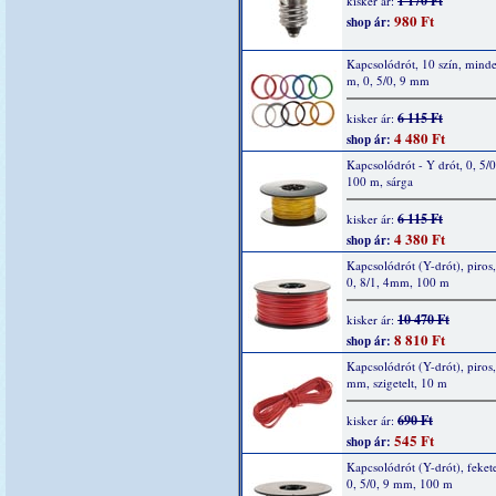
1 170 Ft
kisker ár:
980 Ft
shop ár:
Kapcsolódrót, 10 szín, mind
m, 0, 5/0, 9 mm
6 115 Ft
kisker ár:
4 480 Ft
shop ár:
Kapcsolódrót - Y drót, 0, 5/
100 m, sárga
6 115 Ft
kisker ár:
4 380 Ft
shop ár:
Kapcsolódrót (Y-drót), piros,
0, 8/1, 4mm, 100 m
10 470 Ft
kisker ár:
8 810 Ft
shop ár:
Kapcsolódrót (Y-drót), piros,
mm, szigetelt, 10 m
690 Ft
kisker ár:
545 Ft
shop ár:
Kapcsolódrót (Y-drót), fekete
0, 5/0, 9 mm, 100 m