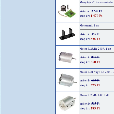
Mozgásjelző, barkácskészlet
2 320 Ft
kisker ár:
1 470 Ft
shop ár:
Motortartó, 1 db
385 Ft
kisker ár:
325 Ft
shop ár:
Motor R 23/Re 280R, 1 db
895 Ft
kisker ár:
550 Ft
shop ár:
Motor R 21 vagy RE 260, 1 
605 Ft
kisker ár:
375 Ft
shop ár:
Motor R 20/Re 140, 1 db
565 Ft
kisker ár:
285 Ft
shop ár: