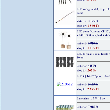
LED szalag modul, 10 pixel
darab
2 175 Ft
kisker ár:
1 860 Ft
shop ár:
LED gömb 'Asteroid OPI13',
x 140 x 300 mm, barkácskész
1 710 Ft
kisker ár:
1 055 Ft
shop ár:
LED foglalat, 3 mm, fekete
10 db
445 Ft
kisker ár:
265 Ft
shop ár:
LCD kijelző I2C port, 1 dara
3 135 Ft
kisker ár:
2 675 Ft
shop ár:
Laposelem 4, 5 V. 12 db
7 015 Ft
kisker ár: