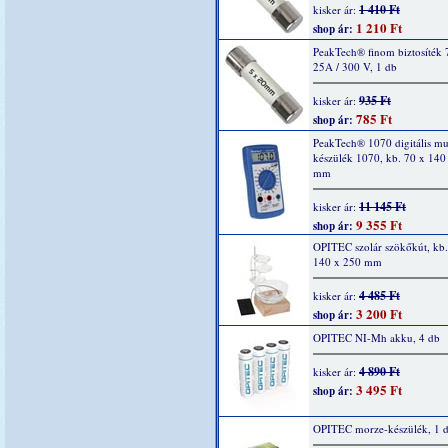
1 410 Ft
kisker ár:
1 210 Ft
shop ár:
PeakTech® finom biztosíték 
25A / 300 V, 1 db
935 Ft
kisker ár:
785 Ft
shop ár:
PeakTech® 1070 digitális mu
készülék 1070, kb. 70 x 140
mm
11 145 Ft
kisker ár:
9 355 Ft
shop ár:
OPITEC szolár szökőkút, kb.
140 x 250 mm
4 485 Ft
kisker ár:
3 200 Ft
shop ár:
OPITEC NI-Mh akku, 4 db
4 890 Ft
kisker ár:
3 495 Ft
shop ár:
OPITEC morze-készülék, 1 