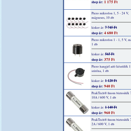
1 175 Ft
shop ár:
Piezo mikrofon 1, 5 - 24 V,
mágneses, 10 db
7 745 Ft
kisker ár:
4 680 Ft
shop ár:
Piezo mikrofon 1 - 1, 5 V, m
1 db
565 Ft
kisker ár:
375 Ft
shop ár:
Piezo hangjel adó készülék 1
sziréna, 1 db
1 120 Ft
kisker ár:
940 Ft
shop ár:
PeakTech® finom biztosíték 
10A / 600 V, 1 db
1 140 Ft
kisker ár:
960 Ft
shop ár:
PeakTech® finom biztosíték 
2A / 600 V, 1 db