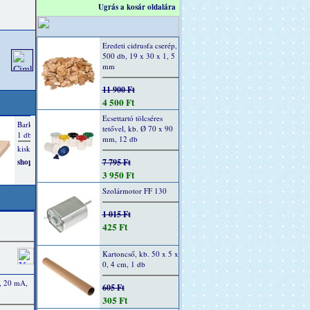
Ugrás a kosár oldalára
Eredeti cidrusfa cserép,
500 db, 19 x 30 x 1, 5
mm
11 900 Ft
4 500 Ft
Ecsettartó tölcséres
tetővel, kb. Ø 70 x 90
mm, 12 db
7 795 Ft
3 950 Ft
Szolármotor FF 130
1 015 Ft
425 Ft
Kartoncső, kb. 50 x 5 x
0, 4 cm, 1 db
, 20 mA,
605 Ft
305 Ft