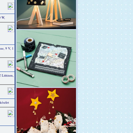
0 W,
e, 9 V, 1
 Lithium,
készlet