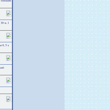
 forrasztó
 30 w, 1
 ø 0, 5 x
ható