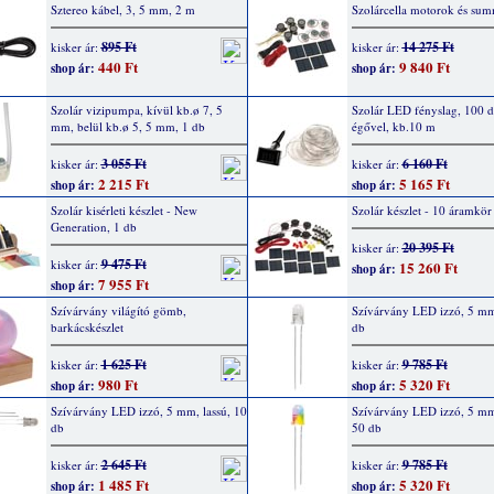
Sztereo kábel, 3, 5 mm, 2 m
Szolárcella motorok és su
895 Ft
14 275 Ft
kisker ár:
kisker ár:
440 Ft
9 840 Ft
shop ár:
shop ár:
Szolár vizipumpa, kívül kb.ø 7, 5
Szolár LED fényslag, 100 
mm, belül kb.ø 5, 5 mm, 1 db
égővel, kb.10 m
3 055 Ft
6 160 Ft
kisker ár:
kisker ár:
2 215 Ft
5 165 Ft
shop ár:
shop ár:
Szolár kisérleti készlet - New
Szolár készlet - 10 áramkör
Generation, 1 db
20 395 Ft
kisker ár:
9 475 Ft
kisker ár:
15 260 Ft
shop ár:
7 955 Ft
shop ár:
Szívárvány világító gömb,
Szívárvány LED izzó, 5 mm,
barkácskészlet
db
1 625 Ft
9 785 Ft
kisker ár:
kisker ár:
980 Ft
5 320 Ft
shop ár:
shop ár:
Szívárvány LED izzó, 5 mm, lassú, 10
Szívárvány LED izzó, 5 mm
db
50 db
2 645 Ft
9 785 Ft
kisker ár:
kisker ár:
1 485 Ft
5 320 Ft
shop ár:
shop ár: