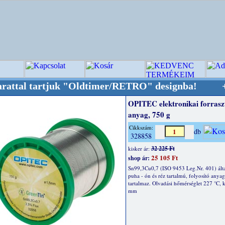
tartjuk "Oldtimer/RETRO" designba!
+++++++ O
OPITEC elektronikai forrasz
anyag, 750 g
Cikkszám:
db
328858
32 225 Ft
kisker ár:
25 105 Ft
shop ár:
Sn99,3Cu0,7 (ISO 9453 Leg.Nr. 401) ált
puha - ón és réz tartalmú, folyosító anyag
tartalmaz. Olvadási hőmérséglet 227 °C, k
mm