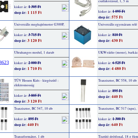
csatlakozással, 1, 5 m
1 305 Ft
kisker ár:
1 095 Ft
kisker ár:
1 115 Ft
shop ár:
575 Ft
shop ár:
Univerzális meghajtómotor G300P,
Univerzális egyenáram relé
3 715 Ft
810 Ft
kisker ár:
kisker ár:
3 120 Ft
430 Ft
shop ár:
shop ár:
Ultrahangos modul, 1 darab
UKW-rádio (mono), barkács
2 000 Ft
6 525 Ft
kisker ár:
kisker ár:
1 710 Ft
4 480 Ft
shop ár:
shop ár:
TÜV Hessen Kids - kiegészítő :
Tranzisztor, BC 558, 10 db
elektromosság
895 Ft
kisker ár:
3 805 Ft
kisker ár:
440 Ft
shop ár:
3 120 Ft
shop ár:
Tranzisztor, BC 547, 10 db
Tranzisztor, BC 517 (npn),
895 Ft
1 300 Ft
kisker ár:
kisker ár:
440 Ft
640 Ft
shop ár:
shop ár:
Transzformátor, 1 db
Tisztító drótfonal, 18 g füs