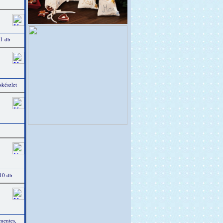
 1 db
készlet
 10 db
tmentes,