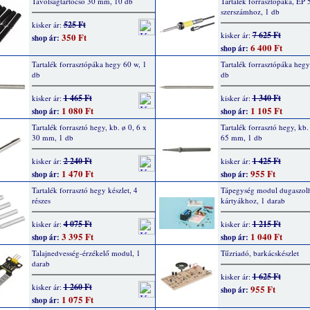
Távolságtartócső 30 mm, 10 db
Tartalék forrasztópáka, EP 5
szerszámhoz, 1 db
525 Ft
kisker ár:
7 625 Ft
kisker ár:
350 Ft
shop ár:
6 400 Ft
shop ár:
Tartalék forrasztópáka hegy 60 w, 1
Tartalék forrasztópáka hegy
db
db
1 465 Ft
1 340 Ft
kisker ár:
kisker ár:
1 080 Ft
1 105 Ft
shop ár:
shop ár:
Tartalék forrasztó hegy, kb. ø 0, 6 x
Tartalék forrasztó hegy, kb.
30 mm, 1 db
65 mm, 1 db
2 240 Ft
1 425 Ft
kisker ár:
kisker ár:
1 470 Ft
955 Ft
shop ár:
shop ár:
Tartalék forrasztó hegy készlet, 4
Tápegység modul dugaszol
részes
kártyákhoz, 1 darab
4 075 Ft
1 215 Ft
kisker ár:
kisker ár:
3 395 Ft
1 040 Ft
shop ár:
shop ár:
Talajnedvesség-érzékelő modul, 1
Tűzriadó, barkácskészlet
darab
1 625 Ft
kisker ár:
1 260 Ft
kisker ár:
955 Ft
shop ár:
1 075 Ft
shop ár: