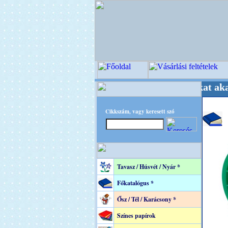
Világ Mestere! +++++++ Oldalunkat akarattal 
Cikkszám, vagy keresett szó
Tavasz / Húsvét / Nyár *
Főkatalógus *
Ősz / Tél / Karácsony *
Színes papírok