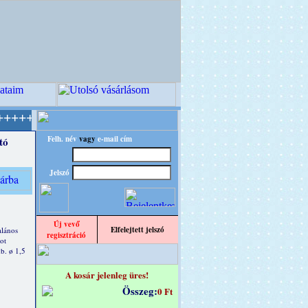
PITEC - A Kreatív Világ Mestere! +++++++ Olda
Felh. név
vagy
e-mail cím
tó
Jelszó
Új vevő
Elfelejtett jelszó
alános
regisztráció
ot
b. ø 1,5
A kosár jelenleg üres!
Összeg:
0 Ft