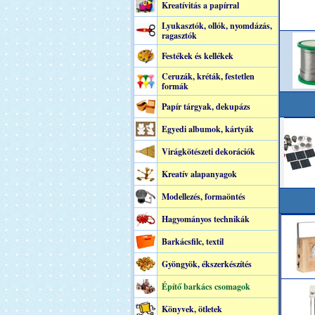
Kreatívitás a papírral
Lyukasztók, ollók, nyomdázás,
ragasztók
Festékek és kellékek
Ceruzák, kréták, festetlen
formák
Papír tárgyak, dekupázs
Egyedi albumok, kártyák
Virágkötészeti dekorációk
Kreatív alapanyagok
Modellezés, formaöntés
Hagyományos technikák
Barkácsfilc, textil
Gyöngyök, ékszerkészítés
Építő barkács csomagok
Könyvek, ötletek