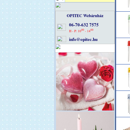
OPITEC Webáruház
06-70-632 7575
00
00
H - P: 10
- 14
info@opitec.hu