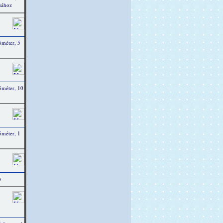
ásához
óméter, 5
ióméter, 10
óméter, 1
s