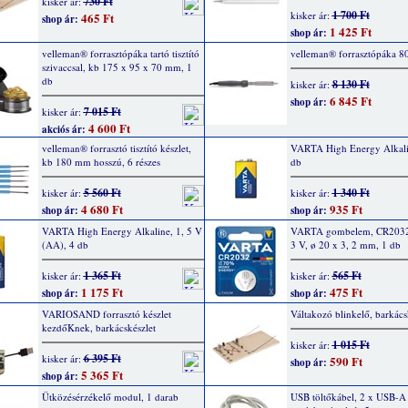
730 Ft
kisker ár:
1 700 Ft
kisker ár:
465 Ft
shop ár:
1 425 Ft
shop ár:
velleman® forrasztópáka tartó tisztító
velleman® forrasztópáka 8
szivaccsal, kb 175 x 95 x 70 mm, 1
db
8 130 Ft
kisker ár:
6 845 Ft
shop ár:
7 015 Ft
kisker ár:
4 600 Ft
akciós ár:
velleman® forrasztó tisztító készlet,
VARTA High Energy Alkalin
kb 180 mm hosszú, 6 részes
db
5 560 Ft
1 340 Ft
kisker ár:
kisker ár:
4 680 Ft
935 Ft
shop ár:
shop ár:
VARTA High Energy Alkaline, 1, 5 V
VARTA gombelem, CR2032
(AA), 4 db
3 V, ø 20 x 3, 2 mm, 1 db
1 365 Ft
565 Ft
kisker ár:
kisker ár:
1 175 Ft
475 Ft
shop ár:
shop ár:
VARIOSAND forrasztó készlet
Váltakozó blinkelő, barkács
kezdőKnek, barkácskészlet
1 015 Ft
kisker ár:
6 395 Ft
kisker ár:
590 Ft
shop ár:
5 365 Ft
shop ár:
Ütközésérzékelő modul, 1 darab
USB töltőkábel, 2 x USB-A