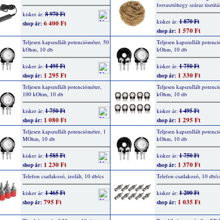
forrasztóhegy száraz tisztít
8 970 Ft
kisker ár:
1 870 Ft
kisker ár:
6 400 Ft
shop ár:
1 570 Ft
shop ár:
Teljesen kapszullált potencióméter, 50
Teljesen kapszullált potenci
kOhm, 10 db
kOhm, 10 db
1 495 Ft
1 750 Ft
kisker ár:
kisker ár:
1 295 Ft
1 330 Ft
shop ár:
shop ár:
Teljesen kapszullált potencióméter,
Teljesen kapszullált potenc
100 kOhm, 10 db
kOhm, 10 db
1 750 Ft
1 495 Ft
kisker ár:
kisker ár:
1 080 Ft
1 295 Ft
shop ár:
shop ár:
Teljesen kapszullált potencióméter, 1
Teljesen kapszullált potenci
MOhm, 10 db
kOhm, 10 db
1 585 Ft
1 750 Ft
kisker ár:
kisker ár:
1 230 Ft
1 370 Ft
shop ár:
shop ár:
Telefon csatlakozó, izolált, 10 db/cs
Telefon csatlakozó, 10 db/c
1 465 Ft
1 200 Ft
kisker ár:
kisker ár:
795 Ft
1 035 Ft
shop ár:
shop ár: