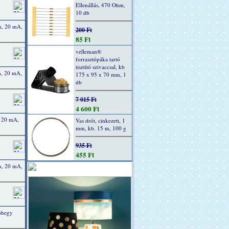
Ellenállás, 470 Ohm,
10 db
m, 20 mA,
200 Ft
85 Ft
velleman®
forrasztópáka tartó
tisztító szivaccsal, kb
m, 20 mA,
175 x 95 x 70 mm, 1
db
7 015 Ft
4 600 Ft
, 20 mA,
Vas drót, cinkezett, 1
mm, kb. 15 m, 100 g
935 Ft
455 Ft
m, 20 mA,
tóhegy