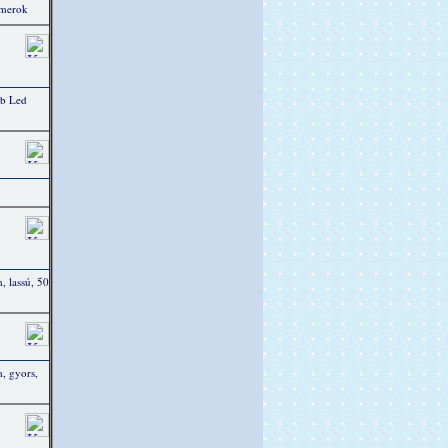
mmerok
db Led
 lassú, 50
, gyors,