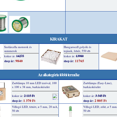
KIRAKAT
Az alkategória többi terméke
Zseblámpa 10 mm LED izzóval, 100
Zseblámpa (Easy-Line),
x 100 x 38 mm, barkácskészlet
barkácskészlet
2 115 Ft
3 345 Ft
kisker ár:
kisker ár:
1 370 Ft
2 805 Ft
shop ár:
shop ár:
Villogó LED, fehért, ø 5 mm, 20 mA,
Villogó LED, zöld, ø 5 mm
50 db
50 db