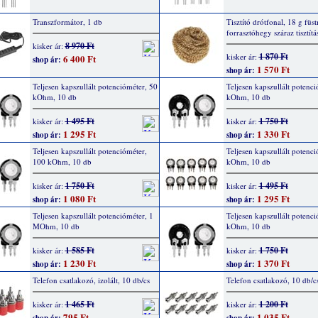
Transzformátor, 1 db
Tisztító drótfonal, 18 g füs
forrasztóhegy száraz tisztít
8 970 Ft
kisker ár:
1 870 Ft
kisker ár:
6 400 Ft
shop ár:
1 570 Ft
shop ár:
Teljesen kapszullált potencióméter, 50
Teljesen kapszullált potenci
kOhm, 10 db
kOhm, 10 db
1 495 Ft
1 750 Ft
kisker ár:
kisker ár:
1 295 Ft
1 330 Ft
shop ár:
shop ár:
Teljesen kapszullált potencióméter,
Teljesen kapszullált potenc
100 kOhm, 10 db
kOhm, 10 db
1 750 Ft
1 495 Ft
kisker ár:
kisker ár:
1 080 Ft
1 295 Ft
shop ár:
shop ár:
Teljesen kapszullált potencióméter, 1
Teljesen kapszullált potenci
MOhm, 10 db
kOhm, 10 db
1 585 Ft
1 750 Ft
kisker ár:
kisker ár:
1 230 Ft
1 370 Ft
shop ár:
shop ár:
Telefon csatlakozó, izolált, 10 db/cs
Telefon csatlakozó, 10 db/c
1 465 Ft
1 200 Ft
kisker ár:
kisker ár:
795 Ft
1 035 Ft