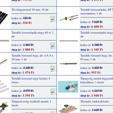
shop ár:
shop ár:
Távolságtartócső 30 mm, 10 db
Tartalék forrasztópáka, EP 5
szerszámhoz, 1 db
525 Ft
kisker ár:
7 625 Ft
kisker ár:
350 Ft
shop ár:
6 400 Ft
shop ár:
Tartalék forrasztópáka hegy 60 w, 1
Tartalék forrasztópáka hegy
db
db
1 465 Ft
1 340 Ft
kisker ár:
kisker ár:
1 080 Ft
1 105 Ft
shop ár:
shop ár:
Tartalék forrasztó hegy, kb. ø 0, 6 x
Tartalék forrasztó hegy, kb.
30 mm, 1 db
65 mm, 1 db
2 240 Ft
1 425 Ft
kisker ár:
kisker ár:
1 470 Ft
955 Ft
shop ár:
shop ár:
Tartalék forrasztó hegy készlet, 4
Tápegység modul dugaszol
részes
kártyákhoz, 1 darab
4 075 Ft
1 215 Ft
kisker ár:
kisker ár:
3 395 Ft
1 040 Ft
shop ár:
shop ár:
Talajnedvesség-érzékelő modul, 1
Tűzriadó, barkácskészlet
darab
1 625 Ft
kisker ár: