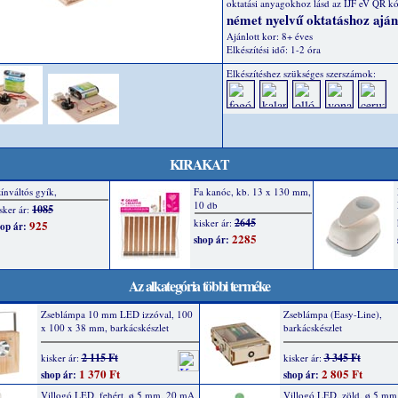
oktatási anyagokhoz lásd az IJF eV QR kó
német nyelvű oktatáshoz ajánl
Ajánlott kor: 8+ éves
Elkészítési idő: 1-2 óra
Elkészítéshez szükséges szerszámok:
KIRAKAT
Az alkategória többi terméke
Zseblámpa 10 mm LED izzóval, 100
Zseblámpa (Easy-Line),
x 100 x 38 mm, barkácskészlet
barkácskészlet
2 115 Ft
3 345 Ft
kisker ár:
kisker ár:
1 370 Ft
2 805 Ft
shop ár:
shop ár:
Villogó LED, fehért, ø 5 mm, 20 mA,
Villogó LED, zöld, ø 5 mm