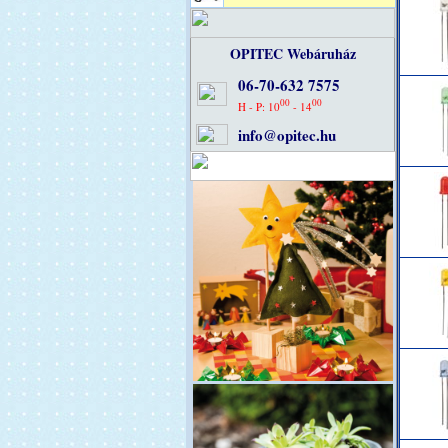
OPITEC Webáruház
06-70-632 7575
00
00
H - P: 10
- 14
info@opitec.hu