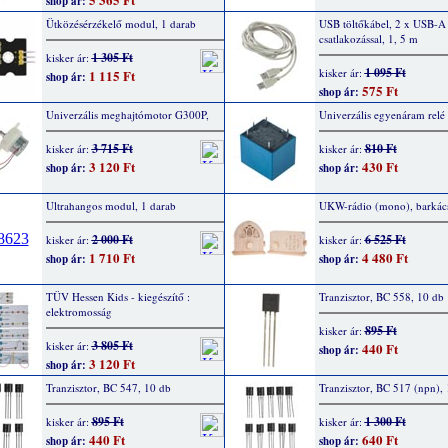
shop ár:
Ütközésérzékelő modul, 1 darab
USB töltőkábel, 2 x USB-A
csatlakozással, 1, 5 m
1 305 Ft
kisker ár:
1 095 Ft
kisker ár:
1 115 Ft
shop ár:
575 Ft
shop ár:
Univerzális meghajtómotor G300P,
Univerzális egyenáram relé
3 715 Ft
810 Ft
kisker ár:
kisker ár:
3 120 Ft
430 Ft
shop ár:
shop ár:
Ultrahangos modul, 1 darab
UKW-rádio (mono), barkács
2 000 Ft
6 525 Ft
kisker ár:
kisker ár:
1 710 Ft
4 480 Ft
shop ár:
shop ár:
TÜV Hessen Kids - kiegészítő :
Tranzisztor, BC 558, 10 db
elektromosság
895 Ft
kisker ár:
3 805 Ft
kisker ár:
440 Ft
shop ár:
3 120 Ft
shop ár:
Tranzisztor, BC 547, 10 db
Tranzisztor, BC 517 (npn),
895 Ft
1 300 Ft
kisker ár:
kisker ár:
440 Ft
640 Ft
shop ár:
shop ár: