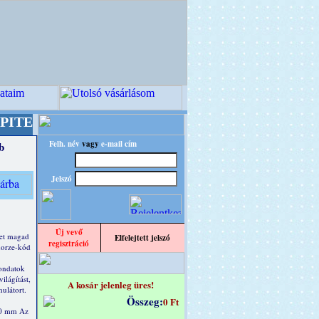
Kreatív Világ Mestere! +++++++ Oldalunkat ak
Felh. név
vagy
e-mail cím
b
Jelszó
Új vevő
et magad
Elfelejtett jelszó
regisztráció
 morze-kód
ondatok
ilágítást,
A kosár jelenleg üres!
ulátort.
Összeg:
0 Ft
40 mm Az