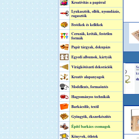
Kreatívitás a papírral
Lyukasztók, ollók, nyomdázás,
ragasztók
Festékek és kellékek
Ceruzák, kréták, festetlen
formák
Papír tárgyak, dekupázs
Egyedi albumok, kártyák
Virágkötészeti dekorációk
Kreatív alapanyagok
Modellezés, formaöntés
Hagyományos technikák
Barkácsfilc, textil
Gyöngyök, ékszerkészítés
Építő barkács csomagok
Könyvek, ötletek