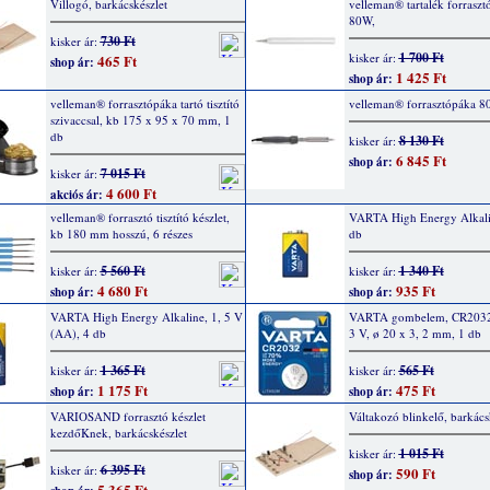
Villogó, barkácskészlet
velleman® tartalék forrasz
80W,
730 Ft
kisker ár:
1 700 Ft
kisker ár:
465 Ft
shop ár:
1 425 Ft
shop ár:
velleman® forrasztópáka tartó tisztító
velleman® forrasztópáka 8
szivaccsal, kb 175 x 95 x 70 mm, 1
db
8 130 Ft
kisker ár:
6 845 Ft
shop ár:
7 015 Ft
kisker ár:
4 600 Ft
akciós ár:
velleman® forrasztó tisztító készlet,
VARTA High Energy Alkalin
kb 180 mm hosszú, 6 részes
db
5 560 Ft
1 340 Ft
kisker ár:
kisker ár:
4 680 Ft
935 Ft
shop ár:
shop ár:
VARTA High Energy Alkaline, 1, 5 V
VARTA gombelem, CR2032
(AA), 4 db
3 V, ø 20 x 3, 2 mm, 1 db
1 365 Ft
565 Ft
kisker ár:
kisker ár:
1 175 Ft
475 Ft
shop ár:
shop ár:
VARIOSAND forrasztó készlet
Váltakozó blinkelő, barkács
kezdőKnek, barkácskészlet
1 015 Ft
kisker ár:
6 395 Ft
kisker ár:
590 Ft
shop ár:
5 365 Ft