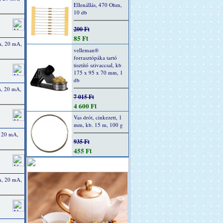
Ellenállás, 470 Ohm,
10 db
200 Ft
85 Ft
m, 20 mA,
velleman®
forrasztópáka tartó
tisztító szivaccsal, kb
175 x 95 x 70 mm, 1
db
m, 20 mA,
7 015 Ft
4 600 Ft
Vas drót, cinkezett, 1
mm, kb. 15 m, 100 g
, 20 mA,
935 Ft
455 Ft
m, 20 mA,