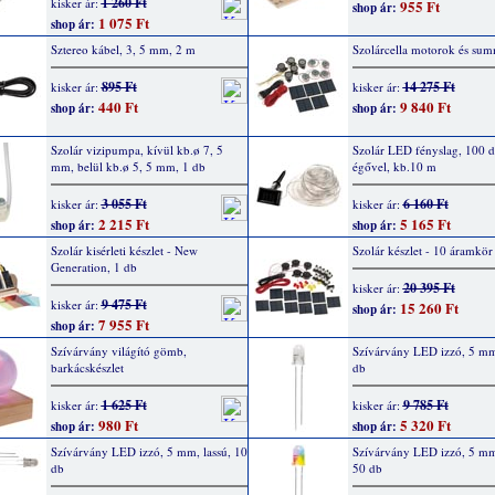
1 260 Ft
kisker ár:
955 Ft
shop ár:
1 075 Ft
shop ár:
Sztereo kábel, 3, 5 mm, 2 m
Szolárcella motorok és su
895 Ft
14 275 Ft
kisker ár:
kisker ár:
440 Ft
9 840 Ft
shop ár:
shop ár:
Szolár vizipumpa, kívül kb.ø 7, 5
Szolár LED fényslag, 100 
mm, belül kb.ø 5, 5 mm, 1 db
égővel, kb.10 m
3 055 Ft
6 160 Ft
kisker ár:
kisker ár:
2 215 Ft
5 165 Ft
shop ár:
shop ár:
Szolár kisérleti készlet - New
Szolár készlet - 10 áramkör
Generation, 1 db
20 395 Ft
kisker ár:
9 475 Ft
kisker ár:
15 260 Ft
shop ár:
7 955 Ft
shop ár:
Szívárvány világító gömb,
Szívárvány LED izzó, 5 mm,
barkácskészlet
db
1 625 Ft
9 785 Ft
kisker ár:
kisker ár:
980 Ft
5 320 Ft
shop ár:
shop ár:
Szívárvány LED izzó, 5 mm, lassú, 10
Szívárvány LED izzó, 5 mm
db
50 db