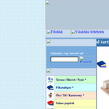
tere! +++++++ Oldalunkat akarattal tartjuk "
Cikkszám, vagy keresett szó
Tavasz / Húsvét / Nyár *
Főkatalógus *
Ősz / Tél / Karácsony *
Színes papírok