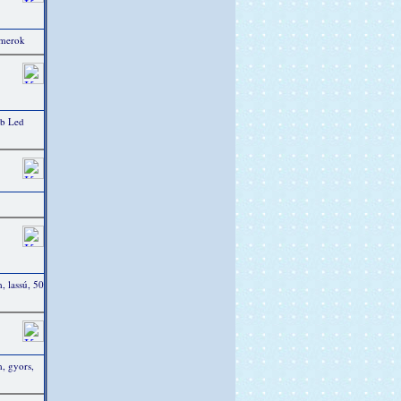
mmerok
db Led
 lassú, 50
, gyors,