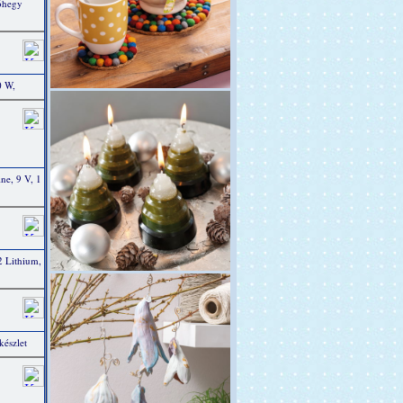
tóhegy
0 W,
e, 9 V, 1
 Lithium,
készlet