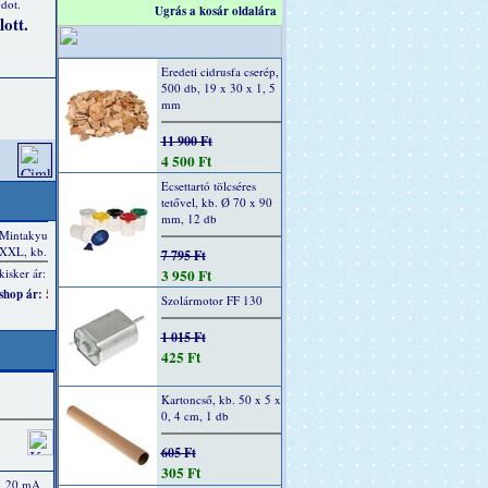
dot.
Ugrás a kosár oldalára
ott.
Eredeti cidrusfa cserép,
500 db, 19 x 30 x 1, 5
mm
11 900 Ft
4 500 Ft
Ecsettartó tölcséres
tetővel, kb. Ø 70 x 90
mm, 12 db
7 795 Ft
3 950 Ft
Szolármotor FF 130
1 015 Ft
425 Ft
Kartoncső, kb. 50 x 5 x
0, 4 cm, 1 db
605 Ft
305 Ft
, 20 mA,