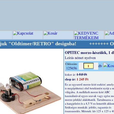
Oldtimer/RETRO" designba!
+++++++ OPITEC - A 
OPITEC morze-készülék, 1 d
Leírás német nyelven
Cikkszám:
db
125656
1 515 Ft
kisker ár:
1 245 Ft
shop ár:
Ez az egyszerű morze-kód eszköz( amely
is megépíthetsz) első betekintést nyújt a
világába. A mellékelt morze-kód ABC
használatával egyes szavak vagy egész m
morze-jelekké alakíthatók. Tartalmazza a v
a hangjelzést és a 4,5 V-os lemerült akkum
Szükséges munkák: jelölés, ragasztás és
összeszerelés. Méretek: kb 125 x 125 x 