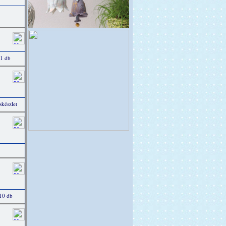
 1 db
készlet
 10 db