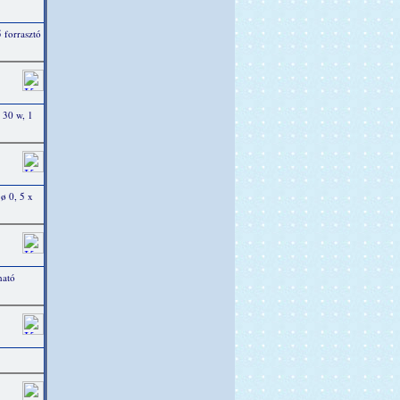
 forrasztó
 30 w, 1
 ø 0, 5 x
ható