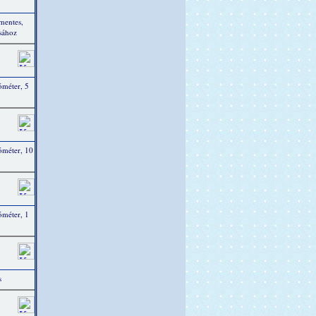
tmentes,
ásához
óméter, 5
ióméter, 10
óméter, 1
s