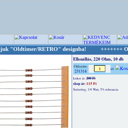
"Oldtimer/RETRO" designba!
+++++++ OPITEC - A
Ellenállás, 220 Ohm, 10 db
Cikkszám:
cs
231314
200 Ft
kisker ár:
115 Ft
shop ár:
Szénréteg, 1/4 Watt, 5% tolerancia