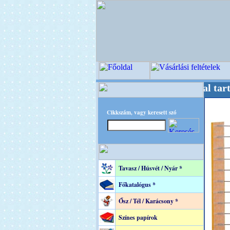
stere! +++++++ Oldalunkat akarattal tartjuk 
Cikkszám, vagy keresett szó
Tavasz / Húsvét / Nyár *
Főkatalógus *
Ősz / Tél / Karácsony *
Színes papírok