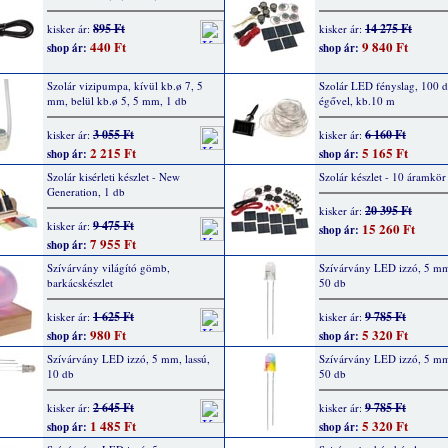
895 Ft
14 275 Ft
kisker ár:
kisker ár:
440 Ft
9 840 Ft
shop ár:
shop ár:
Szolár vizipumpa, kívül kb.ø 7, 5
Szolár LED fényslag, 100 
mm, belül kb.ø 5, 5 mm, 1 db
égővel, kb.10 m
3 055 Ft
6 160 Ft
kisker ár:
kisker ár:
2 215 Ft
5 165 Ft
shop ár:
shop ár:
Szolár kisérleti készlet - New
Szolár készlet - 10 áramkör
Generation, 1 db
20 395 Ft
kisker ár:
9 475 Ft
kisker ár:
15 260 Ft
shop ár:
7 955 Ft
shop ár:
Szívárvány világító gömb,
Szívárvány LED izzó, 5 mm,
barkácskészlet
50 db
1 625 Ft
9 785 Ft
kisker ár:
kisker ár:
980 Ft
5 320 Ft
shop ár:
shop ár:
Szívárvány LED izzó, 5 mm, lassú,
Szívárvány LED izzó, 5 mm
10 db
50 db
2 645 Ft
9 785 Ft
kisker ár:
kisker ár:
1 485 Ft
5 320 Ft
shop ár:
shop ár: