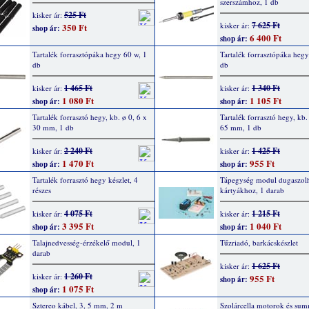
szerszámhoz, 1 db
525 Ft
kisker ár:
7 625 Ft
kisker ár:
350 Ft
shop ár:
6 400 Ft
shop ár:
Tartalék forrasztópáka hegy 60 w, 1
Tartalék forrasztópáka hegy
db
db
1 465 Ft
1 340 Ft
kisker ár:
kisker ár:
1 080 Ft
1 105 Ft
shop ár:
shop ár:
Tartalék forrasztó hegy, kb. ø 0, 6 x
Tartalék forrasztó hegy, kb.
30 mm, 1 db
65 mm, 1 db
2 240 Ft
1 425 Ft
kisker ár:
kisker ár:
1 470 Ft
955 Ft
shop ár:
shop ár:
Tartalék forrasztó hegy készlet, 4
Tápegység modul dugaszol
részes
kártyákhoz, 1 darab
4 075 Ft
1 215 Ft
kisker ár:
kisker ár:
3 395 Ft
1 040 Ft
shop ár:
shop ár:
Talajnedvesség-érzékelő modul, 1
Tűzriadó, barkácskészlet
darab
1 625 Ft
kisker ár:
1 260 Ft
kisker ár:
955 Ft
shop ár:
1 075 Ft
shop ár:
Sztereo kábel, 3, 5 mm, 2 m
Szolárcella motorok és su