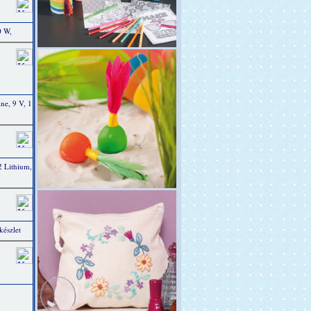
0 W,
e, 9 V, 1
 Lithium,
készlet