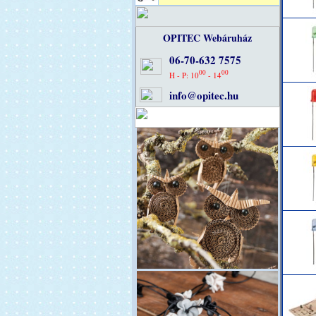
OPITEC Webáruház
06-70-632 7575
00
00
H - P: 10
- 14
info@opitec.hu