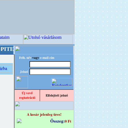
 Kreatív Világ Mestere! +++++++ Oldalunkat a
Felh. név
vagy
e-mail cím
Jelszó
Új vevő
Elfelejtett jelszó
regisztráció
A kosár jelenleg üres!
Összeg:
0 Ft