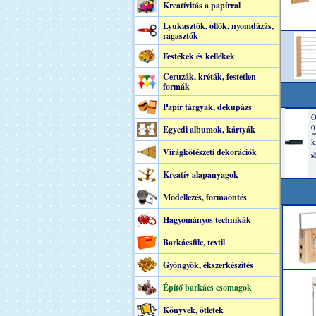
Kreatívitás a papírral
Lyukasztók, ollók, nyomdázás,
ragasztók
Festékek és kellékek
Ceruzák, kréták, festetlen
formák
Papír tárgyak, dekupázs
Egyedi albumok, kártyák
Virágkötészeti dekorációk
Kreatív alapanyagok
Modellezés, formaöntés
Hagyományos technikák
Barkácsfilc, textil
Gyöngyök, ékszerkészítés
Építő barkács csomagok
Könyvek, ötletek