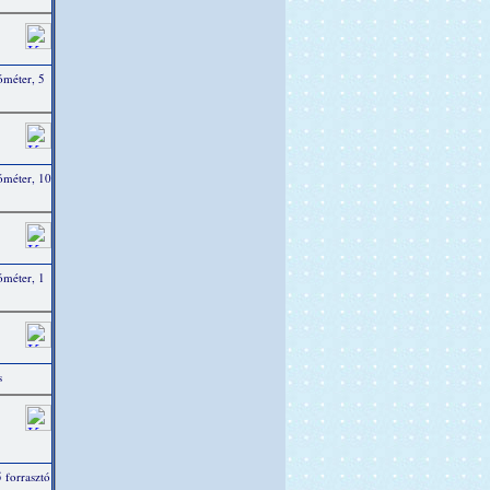
óméter, 5
ióméter, 10
óméter, 1
s
 forrasztó