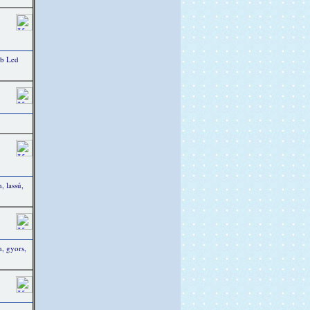
db Led
 lassú,
, gyors,