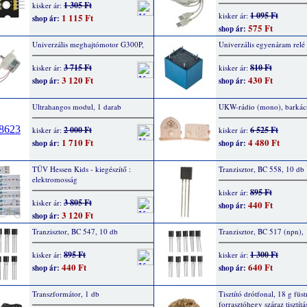
1 305 Ft
kisker ár:
1 095 Ft
kisker ár:
1 115 Ft
shop ár:
575 Ft
shop ár:
Univerzális meghajtómotor G300P,
Univerzális egyenáram relé
3 715 Ft
810 Ft
kisker ár:
kisker ár:
3 120 Ft
430 Ft
shop ár:
shop ár:
Ultrahangos modul, 1 darab
UKW-rádio (mono), barkács
2 000 Ft
6 525 Ft
kisker ár:
kisker ár:
1 710 Ft
4 480 Ft
shop ár:
shop ár:
TÜV Hessen Kids - kiegészítő :
Tranzisztor, BC 558, 10 db
elektromosság
895 Ft
kisker ár:
3 805 Ft
kisker ár:
440 Ft
shop ár:
3 120 Ft
shop ár:
Tranzisztor, BC 547, 10 db
Tranzisztor, BC 517 (npn),
895 Ft
1 300 Ft
kisker ár:
kisker ár:
440 Ft
640 Ft
shop ár:
shop ár:
Transzformátor, 1 db
Tisztító drótfonal, 18 g füs
forrasztóhegy száraz tisztít