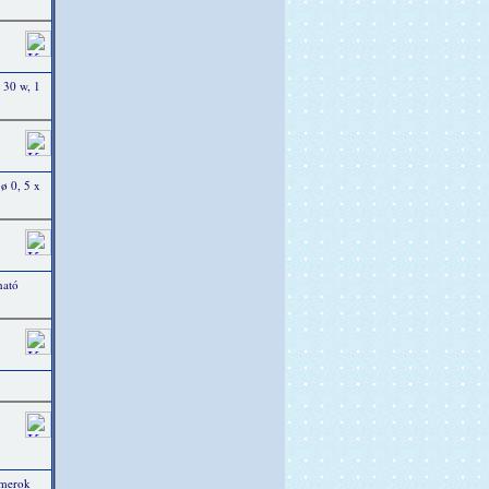
 30 w, 1
 ø 0, 5 x
ható
mmerok