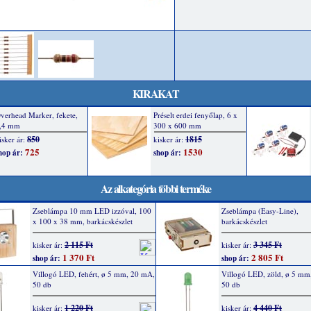
KIRAKAT
Az alkategória többi terméke
Zseblámpa 10 mm LED izzóval, 100
Zseblámpa (Easy-Line),
x 100 x 38 mm, barkácskészlet
barkácskészlet
2 115 Ft
3 345 Ft
kisker ár:
kisker ár:
1 370 Ft
2 805 Ft
shop ár:
shop ár:
Villogó LED, fehért, ø 5 mm, 20 mA,
Villogó LED, zöld, ø 5 mm
50 db
50 db
1 220 Ft
4 440 Ft
kisker ár:
kisker ár: