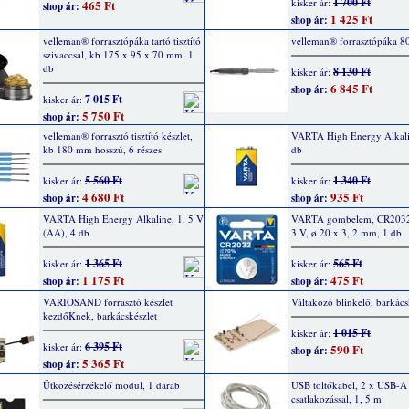
1 700 Ft
kisker ár:
465 Ft
shop ár:
1 425 Ft
shop ár:
velleman® forrasztópáka tartó tisztító
velleman® forrasztópáka 8
szivaccsal, kb 175 x 95 x 70 mm, 1
db
8 130 Ft
kisker ár:
6 845 Ft
shop ár:
7 015 Ft
kisker ár:
5 750 Ft
shop ár:
velleman® forrasztó tisztító készlet,
VARTA High Energy Alkalin
kb 180 mm hosszú, 6 részes
db
5 560 Ft
1 340 Ft
kisker ár:
kisker ár:
4 680 Ft
935 Ft
shop ár:
shop ár:
VARTA High Energy Alkaline, 1, 5 V
VARTA gombelem, CR2032
(AA), 4 db
3 V, ø 20 x 3, 2 mm, 1 db
1 365 Ft
565 Ft
kisker ár:
kisker ár:
1 175 Ft
475 Ft
shop ár:
shop ár:
VARIOSAND forrasztó készlet
Váltakozó blinkelő, barkács
kezdőKnek, barkácskészlet
1 015 Ft
kisker ár:
6 395 Ft
kisker ár:
590 Ft
shop ár:
5 365 Ft
shop ár:
Ütközésérzékelő modul, 1 darab
USB töltőkábel, 2 x USB-A
csatlakozással, 1, 5 m