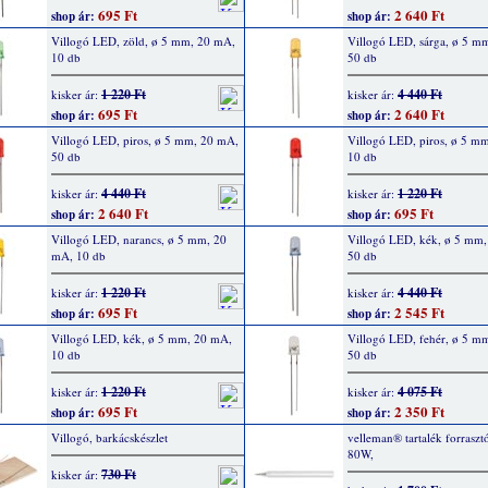
695 Ft
2 640 Ft
shop ár:
shop ár:
Villogó LED, zöld, ø 5 mm, 20 mA,
Villogó LED, sárga, ø 5 m
10 db
50 db
1 220 Ft
4 440 Ft
kisker ár:
kisker ár:
695 Ft
2 640 Ft
shop ár:
shop ár:
Villogó LED, piros, ø 5 mm, 20 mA,
Villogó LED, piros, ø 5 m
50 db
10 db
4 440 Ft
1 220 Ft
kisker ár:
kisker ár:
2 640 Ft
695 Ft
shop ár:
shop ár:
Villogó LED, narancs, ø 5 mm, 20
Villogó LED, kék, ø 5 mm
mA, 10 db
50 db
1 220 Ft
4 440 Ft
kisker ár:
kisker ár:
695 Ft
2 545 Ft
shop ár:
shop ár:
Villogó LED, kék, ø 5 mm, 20 mA,
Villogó LED, fehér, ø 5 m
10 db
50 db
1 220 Ft
4 075 Ft
kisker ár:
kisker ár:
695 Ft
2 350 Ft
shop ár:
shop ár:
Villogó, barkácskészlet
velleman® tartalék forrasz
80W,
730 Ft
kisker ár: