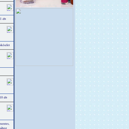
 1 db
készlet
 10 db
tmentes,
ásához