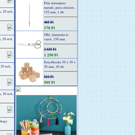
Fém másodperc
mutató, piros eloxiert,
m, 20 mA,
152 mm, 1 db
405 Ft
170 Ft
Olló, háztartási és
m, 20 mA,
varró, 150 mm
2 035 Ft
1 250 Ft
Fenyőkocka 30 x 30 x
, 20 mA,
30 mm, 10 db
810 Ft
505 Ft
m, 20 mA,
tóhegy