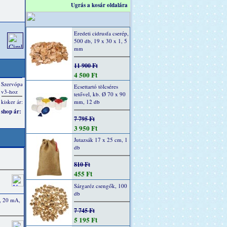
Ugrás a kosár oldalára
Eredeti cidrusfa cserép,
500 db, 19 x 30 x 1, 5
mm
11 900 Ft
4 500 Ft
Ecsettartó tölcséres
tetővel, kb. Ø 70 x 90
mm, 12 db
7 795 Ft
3 950 Ft
Jutazsák 17 x 25 cm, 1
db
810 Ft
455 Ft
Sárgaréz csengők, 100
db
, 20 mA,
7 745 Ft
5 195 Ft