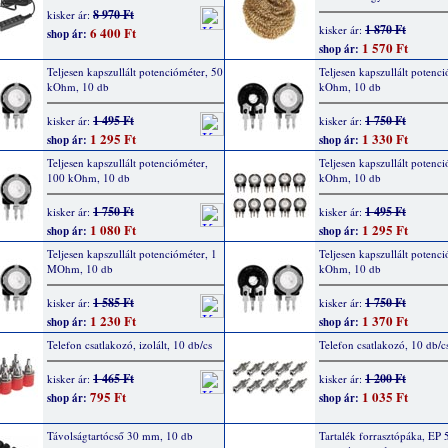
8 970 Ft
kisker ár:
1 870 Ft
kisker ár:
6 400 Ft
shop ár:
1 570 Ft
shop ár:
Teljesen kapszullált potencióméter, 50
Teljesen kapszullált potenci
kOhm, 10 db
kOhm, 10 db
1 495 Ft
1 750 Ft
kisker ár:
kisker ár:
1 295 Ft
1 330 Ft
shop ár:
shop ár:
Teljesen kapszullált potencióméter,
Teljesen kapszullált potenc
100 kOhm, 10 db
kOhm, 10 db
1 750 Ft
1 495 Ft
kisker ár:
kisker ár:
1 080 Ft
1 295 Ft
shop ár:
shop ár:
Teljesen kapszullált potencióméter, 1
Teljesen kapszullált potenci
MOhm, 10 db
kOhm, 10 db
1 585 Ft
1 750 Ft
kisker ár:
kisker ár:
1 230 Ft
1 370 Ft
shop ár:
shop ár:
Telefon csatlakozó, izolált, 10 db/cs
Telefon csatlakozó, 10 db/c
1 465 Ft
1 200 Ft
kisker ár:
kisker ár:
795 Ft
1 035 Ft
shop ár:
shop ár:
Távolságtartócső 30 mm, 10 db
Tartalék forrasztópáka, EP 5