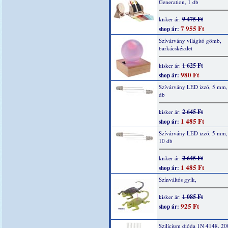
Generation, 1 db
9 475 Ft
kisker ár:
7 955 Ft
shop ár:
Szívárvány világító gömb,
barkácskészlet
1 625 Ft
kisker ár:
980 Ft
shop ár:
Szívárvány LED izzó, 5 mm, 
db
2 645 Ft
kisker ár:
1 485 Ft
shop ár:
Szívárvány LED izzó, 5 mm,
10 db
2 645 Ft
kisker ár:
1 485 Ft
shop ár:
Színváltós gyík,
1 085 Ft
kisker ár:
925 Ft
shop ár:
Szilícium dióda 1N 4148, 2