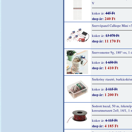
V
445 Ft
kisker ár:
240 Ft
shop ár:
Szervópanel Calliope Mini v
13 070 Ft
kisker ár:
11 170 Ft
shop ár:
Szervomotor 9g, 180°-os, 1 
1 650 Ft
kisker ár:
1 410 Ft
shop ár:
Szekrény riasztó, barkácskész
2 115 Ft
kisker ár:
1 200 Ft
shop ár:
Sodrott huzal, 50 m, fekete/p
keresztmetszett 2x0, 14/1, 1
6 115 Ft
kisker ár:
4 185 Ft
shop ár: