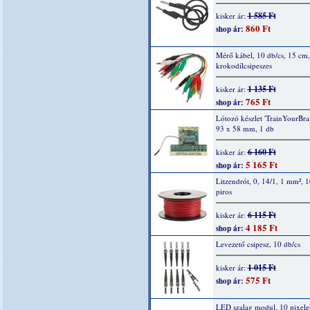
1 585 Ft
kisker ár:
860 Ft
shop ár:
Mérő kábel, 10 db/cs, 15 cm,
krokodílcsipeszes
1 135 Ft
kisker ár:
765 Ft
shop ár:
Lótozó készlet 'TrainYourBrai
93 x 58 mm, 1 db
6 160 Ft
kisker ár:
5 165 Ft
shop ár:
Litzendrót, 0, 14/1, 1 mm², 
piros
6 115 Ft
kisker ár:
4 185 Ft
shop ár:
Levezető csipesz, 10 db/cs
1 015 Ft
kisker ár:
575 Ft
shop ár:
LED szalag modul, 10 pixele