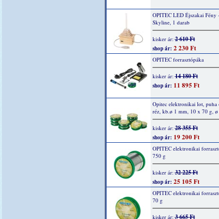
OPITEC LED Éjszakai Fény 
Skyline, 1 darab
2 610 Ft
kisker ár:
2 230 Ft
shop ár:
OPITEC forrasztópáka
14 180 Ft
kisker ár:
11 895 Ft
shop ár:
Opitec elektronikai lot, puha 
réz, kb.ø 1 mm, 10 x 70 g, 
28 355 Ft
kisker ár:
19 200 Ft
shop ár:
OPITEC elektronikai forraszt
750 g
32 225 Ft
kisker ár:
25 105 Ft
shop ár:
OPITEC elektronikai forraszt
70 g
3 665 Ft
kisker ár: