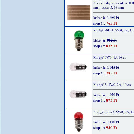
Kisérleti alaplap - csíkos, 10
mm, raszter 5, 08 mm
1 380 Ft
kisker ár:
765 Ft
shop ár:
Kis égő zöld 3, 5V/0, 2A, 10
965 Ft
kisker ár:
835 Ft
shop ár:
Kis égő 6V/0, 1A 10 db
1 015 Ft
kisker ár:
785 Ft
shop ár:
Kis égő 3, 5V/0, 2A, 10 db
1 020 Ft
kisker ár:
875 Ft
shop ár:
Kis égő piros 3, 5V/0, 2A, 1
1 170 Ft
kisker ár:
980 Ft
shop ár: