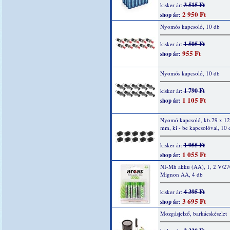
3 515 Ft
kisker ár:
2 950 Ft
shop ár:
Nyomós kapcsoló, 10 db
1 505 Ft
kisker ár:
955 Ft
shop ár:
Nyomós kapcsoló, 10 db
1 790 Ft
kisker ár:
1 105 Ft
shop ár:
Nyomó kapcsoló, kb.29 x 12
mm, ki - be kapcsolóval, 10 
1 955 Ft
kisker ár:
1 055 Ft
shop ár:
NI-Mh akku (AA), 1, 2 V/2
Mignon AA, 4 db
4 395 Ft
kisker ár:
3 695 Ft
shop ár:
Mozgásjelző, barkácskészlet