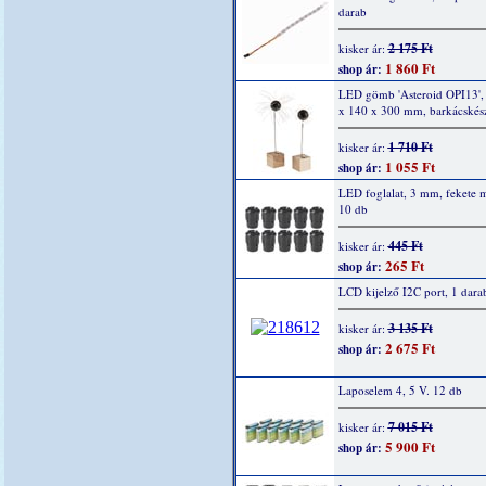
darab
2 175 Ft
kisker ár:
1 860 Ft
shop ár:
LED gömb 'Asteroid OPI13',
x 140 x 300 mm, barkácskész
1 710 Ft
kisker ár:
1 055 Ft
shop ár:
LED foglalat, 3 mm, fekete 
10 db
445 Ft
kisker ár:
265 Ft
shop ár:
LCD kijelző I2C port, 1 dara
3 135 Ft
kisker ár:
2 675 Ft
shop ár:
Laposelem 4, 5 V. 12 db
7 015 Ft
kisker ár:
5 900 Ft
shop ár: