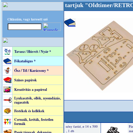
lunkat akarattal tartjuk "Oldtimer/RETRO" de
Cikkszám, vagy keresett szó
Tavasz / Húsvét / Nyár *
Főkatalógus *
Ősz / Tél / Karácsony *
Színes papírok
Kreatívitás a papírral
Lyukasztók, ollók, nyomdázás,
ragasztók
Festékek és kellékek
Ceruzák, kréták, festetlen
formák
Papír tárgyak, dekupázs