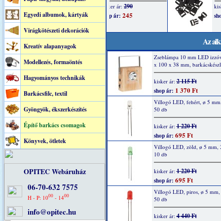
Egyedi albumok, kártyák
Virágkötészeti dekorációk
Az alk
Kreatív alapanyagok
Zseblámpa 10 mm LED izzóv
Modellezés, formaöntés
x 100 x 38 mm, barkácskészl
Hagyományos technikák
2 115 Ft
kisker ár:
1 370 Ft
shop ár:
Barkácsfilc, textil
Villogó LED, fehért, ø 5 mm
Gyöngyök, ékszerkészítés
50 db
Építő barkács csomagok
1 220 Ft
kisker ár:
695 Ft
shop ár:
Könyvek, ötletek
Villogó LED, zöld, ø 5 mm,
10 db
OPITEC Webáruház
1 220 Ft
kisker ár:
695 Ft
shop ár:
06-70-632 7575
Villogó LED, piros, ø 5 mm
00
00
H - P: 10
- 14
50 db
info@opitec.hu
4 440 Ft
kisker ár: