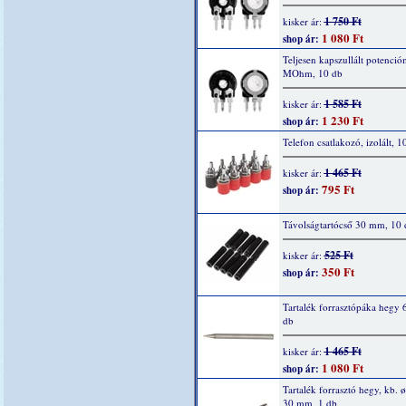
1 750 Ft
kisker ár:
1 080 Ft
shop ár:
Teljesen kapszullált potenció
MOhm, 10 db
1 585 Ft
kisker ár:
1 230 Ft
shop ár:
Telefon csatlakozó, izolált, 1
1 465 Ft
kisker ár:
795 Ft
shop ár:
Távolságtartócső 30 mm, 10 
525 Ft
kisker ár:
350 Ft
shop ár:
Tartalék forrasztópáka hegy 
db
1 465 Ft
kisker ár:
1 080 Ft
shop ár:
Tartalék forrasztó hegy, kb. ø
30 mm, 1 db