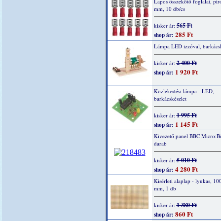
Lapos összekötő foglalat, piro
mm, 10 db/cs
565 Ft
kisker ár:
285 Ft
shop ár:
Lámpa LED izzóval, barkácsk
2 400 Ft
kisker ár:
1 920 Ft
shop ár:
Közlekedési lámpa - LED,
barkácskészlet
1 995 Ft
kisker ár:
1 145 Ft
shop ár:
Kivezető panel BBC Micro:Bi
darab
5 010 Ft
kisker ár:
4 280 Ft
shop ár:
Kisérleti alaplap - lyukas, 10
mm, 1 db
1 380 Ft
kisker ár:
860 Ft
shop ár: