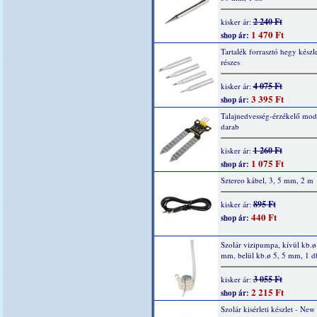
2 240 Ft
kisker ár:
1 470 Ft
shop ár:
Tartalék forrasztó hegy készle
részes
4 075 Ft
kisker ár:
3 395 Ft
shop ár:
Talajnedvesség-érzékelő mod
darab
1 260 Ft
kisker ár:
1 075 Ft
shop ár:
Sztereo kábel, 3, 5 mm, 2 m
895 Ft
kisker ár:
440 Ft
shop ár:
Szolár vizipumpa, kívül kb.ø
mm, belül kb.ø 5, 5 mm, 1 d
3 055 Ft
kisker ár:
2 215 Ft
shop ár:
Szolár kisérleti készlet - New