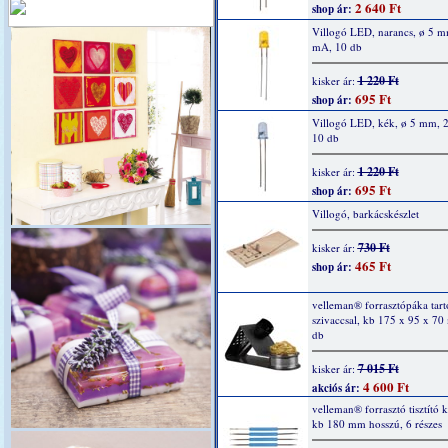
2 640 Ft
shop ár:
Villogó LED, narancs, ø 5 m
mA, 10 db
1 220 Ft
kisker ár:
695 Ft
shop ár:
Villogó LED, kék, ø 5 mm, 
10 db
1 220 Ft
kisker ár:
695 Ft
shop ár:
Villogó, barkácskészlet
730 Ft
kisker ár:
465 Ft
shop ár:
velleman® forrasztópáka tartó
szivaccsal, kb 175 x 95 x 70
db
7 015 Ft
kisker ár:
4 600 Ft
akciós ár:
velleman® forrasztó tisztító k
kb 180 mm hosszú, 6 részes