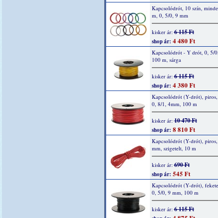
Kapcsolódrót, 10 szín, mind
m, 0, 5/0, 9 mm
6 115 Ft
kisker ár:
4 480 Ft
shop ár:
Kapcsolódrót - Y drót, 0, 5/0
100 m, sárga
6 115 Ft
kisker ár:
4 380 Ft
shop ár:
Kapcsolódrót (Y-drót), piros, 
0, 8/1, 4mm, 100 m
10 470 Ft
kisker ár:
8 810 Ft
shop ár:
Kapcsolódrót (Y-drót), piros, 
mm, szigetelt, 10 m
690 Ft
kisker ár:
545 Ft
shop ár:
Kapcsolódrót (Y-drót), fekete
0, 5/0, 9 mm, 100 m
6 115 Ft
kisker ár:
4 875 Ft