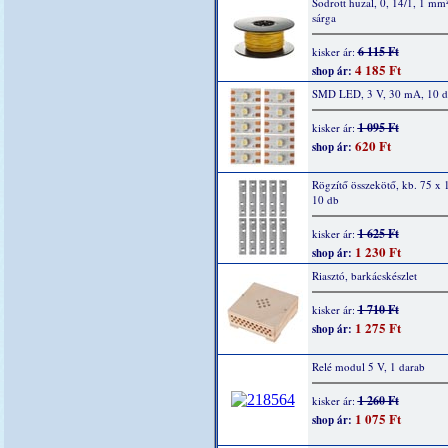
Sodrott huzal, 0, 14/1, 1 mm
sárga
6 115 Ft
kisker ár:
4 185 Ft
shop ár:
SMD LED, 3 V, 30 mA, 10 
1 095 Ft
kisker ár:
620 Ft
shop ár:
Rögzítő összekötő, kb. 75 x
10 db
1 625 Ft
kisker ár:
1 230 Ft
shop ár:
Riasztó, barkácskészlet
1 710 Ft
kisker ár:
1 275 Ft
shop ár:
Relé modul 5 V, 1 darab
1 260 Ft
kisker ár:
1 075 Ft
shop ár: