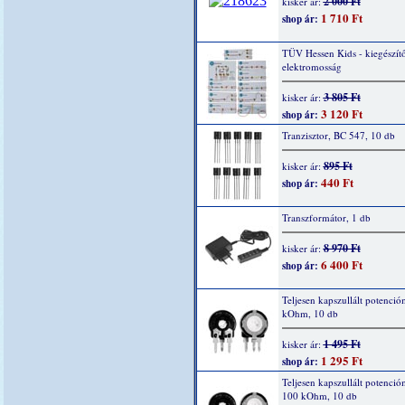
2 000 Ft
kisker ár:
1 710 Ft
shop ár:
TÜV Hessen Kids - kiegészítő
elektromosság
3 805 Ft
kisker ár:
3 120 Ft
shop ár:
Tranzisztor, BC 547, 10 db
895 Ft
kisker ár:
440 Ft
shop ár:
Transzformátor, 1 db
8 970 Ft
kisker ár:
6 400 Ft
shop ár:
Teljesen kapszullált potenció
kOhm, 10 db
1 495 Ft
kisker ár:
1 295 Ft
shop ár:
Teljesen kapszullált potenció
100 kOhm, 10 db