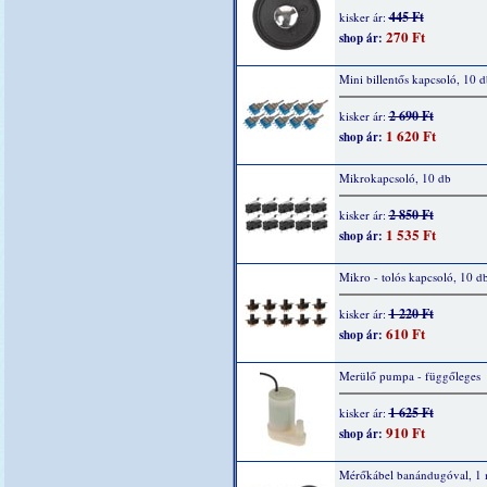
445 Ft
kisker ár:
270 Ft
shop ár:
Mini billentős kapcsoló, 10 d
2 690 Ft
kisker ár:
1 620 Ft
shop ár:
Mikrokapcsoló, 10 db
2 850 Ft
kisker ár:
1 535 Ft
shop ár:
Mikro - tolós kapcsoló, 10 d
1 220 Ft
kisker ár:
610 Ft
shop ár:
Merülő pumpa - függőleges
1 625 Ft
kisker ár:
910 Ft
shop ár:
Mérőkábel banándugóval, 1 