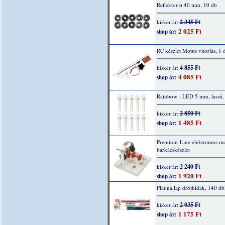
Reflektor ø 40 mm, 10 db
2 345 Ft
kisker ár:
2 025 Ft
shop ár:
RC készlet Motus vitorlás, 1 
4 855 Ft
kisker ár:
4 085 Ft
shop ár:
Rainbow - LED 5 mm, lassú,
2 850 Ft
kisker ár:
1 485 Ft
shop ár:
Premium-Line elektromos mo
barkácskészlet
2 240 Ft
kisker ár:
1 920 Ft
shop ár:
Platina lap dróthidak, 140 db
2 035 Ft
kisker ár:
1 175 Ft
shop ár: