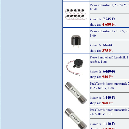
Piezo mikrofon 1, 5 - 24 V, 
10 db
7 745 Ft
kisker ár:
4 680 Ft
shop ár:
Piezo mikrofon 1 - 1, 5 V, m
1 db
565 Ft
kisker ár:
375 Ft
shop ár:
Piezo hangjel adó készülék 1 
sziréna, 1 db
1 120 Ft
kisker ár:
940 Ft
shop ár:
PeakTech® finom biztosíték 
10A / 600 V, 1 db
1 140 Ft
kisker ár:
960 Ft
shop ár:
PeakTech® finom biztosíték 
2A / 600 V, 1 db
1 410 Ft
kisker ár:
1 210 Ft