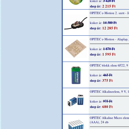
3 420 Ft
kisker ár:
2 215 Ft
shop ár:
OPITEC e-Motion 2. szett - 
14 380 Ft
kisker ár:
12 285 Ft
shop ár:
OPITEC e-Motion - Alaplap,
1 870 Ft
kisker ár:
1 595 Ft
shop ár:
OPITEC blokk elem 6F22, 9 
465 Ft
kisker ár:
375 Ft
shop ár:
OPITEC Alkalineelem, 9 V, 
975 Ft
kisker ár:
680 Ft
shop ár:
OPITEC Alkaline Micro elem
(AAA), 24 db