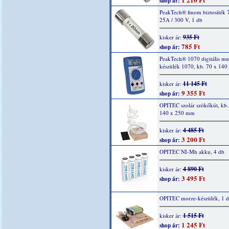
shop ár:
PeakTech® finom biztosíték 
25A / 300 V, 1 db
935 Ft
kisker ár:
785 Ft
shop ár:
PeakTech® 1070 digitális mu
készülék 1070, kb. 70 x 14
11 145 Ft
kisker ár:
9 355 Ft
shop ár:
OPITEC szolár szökőkút, kb.
140 x 250 mm
4 485 Ft
kisker ár:
3 200 Ft
shop ár:
OPITEC NI-Mh akku, 4 db
4 890 Ft
kisker ár:
3 495 Ft
shop ár:
OPITEC morze-készülék, 1 
1 515 Ft
kisker ár:
1 245 Ft
shop ár: