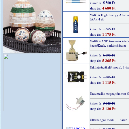
5 560 Ft
kisker ár:
4 680 Ft
shop ár:
VARTA High Energy Alkaline
(AA), 4 db
1 365 Ft
kisker ár:
1 175 Ft
shop ár:
VARIOSAND forrasztó készl
kezdőKnek, barkácskészlet
6 395 Ft
kisker ár:
5 365 Ft
shop ár:
Ütközésérzékelő modul, 1 da
1 305 Ft
kisker ár:
1 115 Ft
shop ár:
Univerzális meghajtómotor 
3 715 Ft
kisker ár:
3 120 Ft
shop ár:
Ultrahangos modul, 1 darab