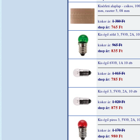
Kisérleti alaplap - csíkos, 10
mm, raszter 5, 08 mm
1 380 Ft
kisker ár:
765 Ft
shop ár:
Kis égő zöld 3, 5V/0, 2A, 10
965 Ft
kisker ár:
835 Ft
shop ár:
Kis égő 6V/0, 1A 10 db
1 015 Ft
kisker ár:
785 Ft
shop ár:
Kis égő 3, 5V/0, 2A, 10 db
1 020 Ft
kisker ár:
875 Ft
shop ár:
Kis égő piros 3, 5V/0, 2A, 1
1 170 Ft
kisker ár:
980 Ft
shop ár: