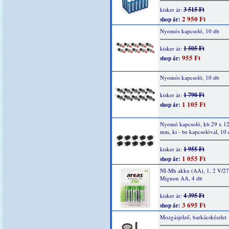
3 515 Ft
kisker ár:
2 950 Ft
shop ár:
Nyomós kapcsoló, 10 db
1 505 Ft
kisker ár:
955 Ft
shop ár:
Nyomós kapcsoló, 10 db
1 790 Ft
kisker ár:
1 105 Ft
shop ár:
Nyomó kapcsoló, kb.29 x 12
mm, ki - be kapcsolóval, 10
1 955 Ft
kisker ár:
1 055 Ft
shop ár:
NI-Mh akku (AA), 1, 2 V/2
Mignon AA, 4 db
4 395 Ft
kisker ár:
3 695 Ft
shop ár:
Mozgásjelző, barkácskészlet