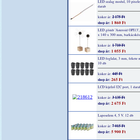
LED szalag modul, 10 pixel
darab
2 175 Ft
kisker ár:
1 860 Ft
shop ár:
LED gömb 'Asteroid OPI13',
x 140 x 300 mm, barkácskész
1 710 Ft
kisker ár:
1 055 Ft
shop ár:
LED foglalat, 3 mm, fekete
10 db
445 Ft
kisker ár:
265 Ft
shop ár:
LCD kijelző I2C port, 1 dara
3 135 Ft
kisker ár:
2 675 Ft
shop ár:
Laposelem 4, 5 V. 12 db
7 015 Ft
kisker ár:
5 900 Ft
shop ár: