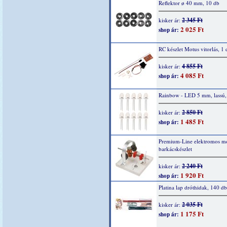
Reflektor ø 40 mm, 10 db
2 345 Ft
kisker ár:
2 025 Ft
shop ár:
RC készlet Motus vitorlás, 1 
4 855 Ft
kisker ár:
4 085 Ft
shop ár:
Rainbow - LED 5 mm, lassú,
2 850 Ft
kisker ár:
1 485 Ft
shop ár:
Premium-Line elektromos mo
barkácskészlet
2 240 Ft
kisker ár:
1 920 Ft
shop ár:
Platina lap dróthidak, 140 db
2 035 Ft
kisker ár:
1 175 Ft
shop ár: