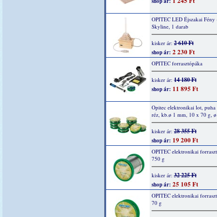
1 245 Ft
shop ár:
OPITEC LED Éjszakai Fény 
Skyline, 1 darab
2 610 Ft
kisker ár:
2 230 Ft
shop ár:
OPITEC forrasztópáka
14 180 Ft
kisker ár:
11 895 Ft
shop ár:
Opitec elektronikai lot, puha
réz, kb.ø 1 mm, 10 x 70 g, 
28 355 Ft
kisker ár:
19 200 Ft
shop ár:
OPITEC elektronikai forrasz
750 g
32 225 Ft
kisker ár:
25 105 Ft
shop ár:
OPITEC elektronikai forrasz
70 g