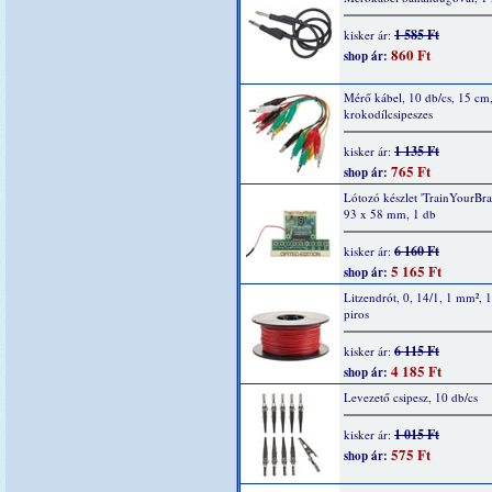
1 585 Ft
kisker ár:
860 Ft
shop ár:
Mérő kábel, 10 db/cs, 15 cm
krokodílcsipeszes
1 135 Ft
kisker ár:
765 Ft
shop ár:
Lótozó készlet 'TrainYourBrai
93 x 58 mm, 1 db
6 160 Ft
kisker ár:
5 165 Ft
shop ár:
Litzendrót, 0, 14/1, 1 mm², 
piros
6 115 Ft
kisker ár:
4 185 Ft
shop ár:
Levezető csipesz, 10 db/cs
1 015 Ft
kisker ár:
575 Ft
shop ár: