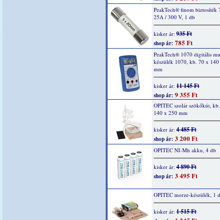
PeakTech® finom biztosíték 
25A / 300 V, 1 db
935 Ft
kisker ár:
785 Ft
shop ár:
PeakTech® 1070 digitális mu
készülék 1070, kb. 70 x 140
mm
11 145 Ft
kisker ár:
9 355 Ft
shop ár:
OPITEC szolár szökőkút, kb.
140 x 250 mm
4 485 Ft
kisker ár:
3 200 Ft
shop ár:
OPITEC NI-Mh akku, 4 db
4 890 Ft
kisker ár:
3 495 Ft
shop ár:
OPITEC morze-készülék, 1 
1 515 Ft
kisker ár: