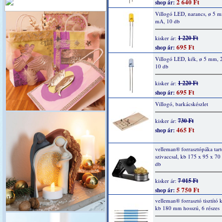
2 640 Ft
shop ár:
Villogó LED, narancs, ø 5 
mA, 10 db
1 220 Ft
kisker ár:
695 Ft
shop ár:
Villogó LED, kék, ø 5 mm, 
10 db
1 220 Ft
kisker ár:
695 Ft
shop ár:
Villogó, barkácskészlet
730 Ft
kisker ár:
465 Ft
shop ár:
velleman® forrasztópáka tartó
szivaccsal, kb 175 x 95 x 7
db
7 015 Ft
kisker ár:
5 750 Ft
shop ár:
velleman® forrasztó tisztító k
kb 180 mm hosszú, 6 részes