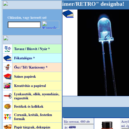
ttal tartjuk "Oldtimer/RETRO" designba!
+++++
Cikkszám, vagy keresett szó
Tavasz / Húsvét / Nyár *
Főkatalógus *
Ősz / Tél / Karácsony *
Színes papírok
Kreatívitás a papírral
Lyukasztók, ollók, nyomdázás,
ragasztók
Festékek és kellékek
Ceruzák, kréták, festetlen
formák
Papír tárgyak, dekupázs