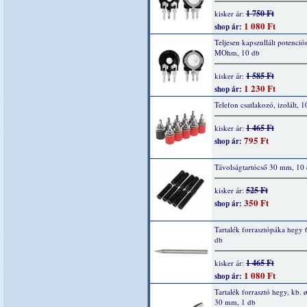
1 750 Ft
kisker ár:
1 080 Ft
shop ár:
Teljesen kapszullált potenció
MOhm, 10 db
1 585 Ft
kisker ár:
1 230 Ft
shop ár:
Telefon csatlakozó, izolált, 1
1 465 Ft
kisker ár:
795 Ft
shop ár:
Távolságtartócső 30 mm, 10
525 Ft
kisker ár:
350 Ft
shop ár:
Tartalék forrasztópáka hegy 
db
1 465 Ft
kisker ár:
1 080 Ft
shop ár:
Tartalék forrasztó hegy, kb. ø
30 mm, 1 db