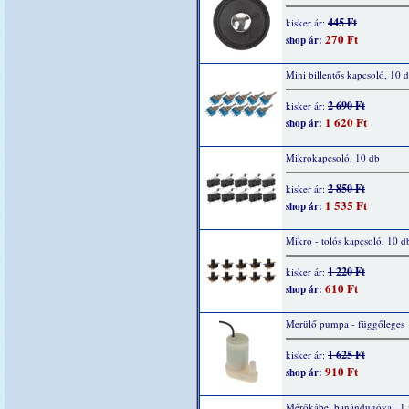
445 Ft
kisker ár:
270 Ft
shop ár:
Mini billentős kapcsoló, 10 
2 690 Ft
kisker ár:
1 620 Ft
shop ár:
Mikrokapcsoló, 10 db
2 850 Ft
kisker ár:
1 535 Ft
shop ár:
Mikro - tolós kapcsoló, 10 d
1 220 Ft
kisker ár:
610 Ft
shop ár:
Merülő pumpa - függőleges
1 625 Ft
kisker ár:
910 Ft
shop ár:
Mérőkábel banándugóval, 1 