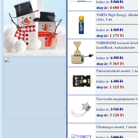
5 560 Ft
kisker ár:
4 680 Ft
shop ár:
VARTA High Energy Alkaline
(AA), 4 db
1 365 Ft
kisker ár:
1 175 Ft
shop ár:
VARIOSAND forrasztó készl
kezdőKnek, barkácskészlet
6 395 Ft
kisker ár:
5 365 Ft
shop ár:
Ütközésérzékelő modul, 1 da
1 305 Ft
kisker ár:
1 115 Ft
shop ár:
Univerzális meghajtómotor 
3 715 Ft
kisker ár:
3 120 Ft
shop ár:
Ultrahangos modul, 1 darab
2 000 Ft
kisker ár: