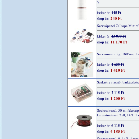
V
445 Ft
kisker ár:
240 Ft
shop ár:
Szervópanel Calliope Mini v
13 070 Ft
kisker ár:
11 170 Ft
shop ár:
Szervomotor 9g, 180°-os, 1 
1 650 Ft
kisker ár:
1 410 Ft
shop ár:
Szekrény riasztó, barkácskész
2 115 Ft
kisker ár:
1 200 Ft
shop ár:
Sodrott huzal, 50 m, fekete/p
keresztmetszett 2x0, 14/1, 1
6 115 Ft
kisker ár:
4 185 Ft
shop ár:
Sodrott huzal, 0, 14/1, 1 mm