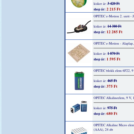
3 420 Ft
kisker ár:
2 215 Ft
shop ár:
OPITEC e-Motion 2. szett - 
14 380 Ft
kisker ár:
12 285 Ft
shop ár:
OPITEC e-Motion - Alaplap,
1 870 Ft
kisker ár:
1 595 Ft
shop ár:
OPITEC blokk elem 6F22, 9 
465 Ft
kisker ár:
375 Ft
shop ár:
OPITEC Alkalineelem, 9 V, 
975 Ft
kisker ár:
680 Ft
shop ár:
OPITEC Alkaline Micro elem
(AAA), 24 db