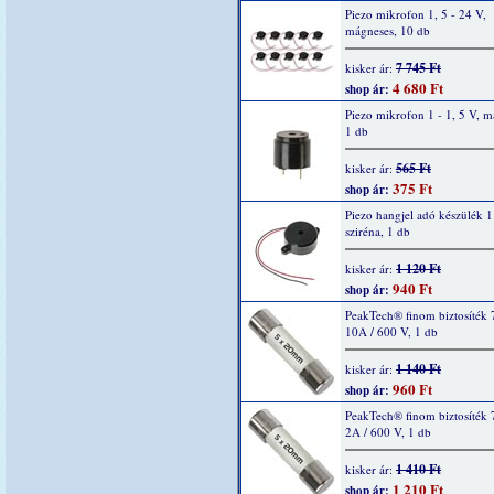
Piezo mikrofon 1, 5 - 24 V,
mágneses, 10 db
7 745 Ft
kisker ár:
4 680 Ft
shop ár:
Piezo mikrofon 1 - 1, 5 V, m
1 db
565 Ft
kisker ár:
375 Ft
shop ár:
Piezo hangjel adó készülék 1
sziréna, 1 db
1 120 Ft
kisker ár:
940 Ft
shop ár:
PeakTech® finom biztosíték 
10A / 600 V, 1 db
1 140 Ft
kisker ár:
960 Ft
shop ár:
PeakTech® finom biztosíték 
2A / 600 V, 1 db
1 410 Ft
kisker ár:
1 210 Ft
shop ár: