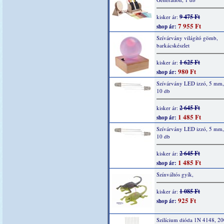
9 475 Ft
kisker ár:
7 955 Ft
shop ár:
Szívárvány világító gömb,
barkácskészlet
1 625 Ft
kisker ár:
980 Ft
shop ár:
Szívárvány LED izzó, 5 mm, 
10 db
2 645 Ft
kisker ár:
1 485 Ft
shop ár:
Szívárvány LED izzó, 5 mm,
10 db
2 645 Ft
kisker ár:
1 485 Ft
shop ár:
Színváltós gyík,
1 085 Ft
kisker ár:
925 Ft
shop ár:
Szilícium dióda 1N 4148, 2