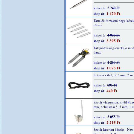
2 240 Ft
kisker ár:
1 470 Ft
shop ár:
Tartalék forrasztó hegy készle
részes
4 075 Ft
kisker ár:
3 395 Ft
shop ár:
Talajnedvesség-érzékelő mod
darab
1 260 Ft
kisker ár:
1 075 Ft
shop ár:
Sztereo kábel, 3, 5 mm, 2 m
895 Ft
kisker ár:
440 Ft
shop ár:
Szolár vizipumpa, kívül kb.ø
mm, belül kb.ø 5, 5 mm, 1 d
3 055 Ft
kisker ár:
2 215 Ft
shop ár:
Szolár kisérleti készlet - New
Generation, 1 db