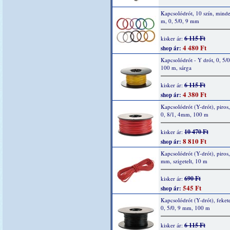
Kapcsolódrót, 10 szín, mind
m, 0, 5/0, 9 mm
6 115 Ft
kisker ár:
4 480 Ft
shop ár:
Kapcsolódrót - Y drót, 0, 5/
100 m, sárga
6 115 Ft
kisker ár:
4 380 Ft
shop ár:
Kapcsolódrót (Y-drót), piros,
0, 8/1, 4mm, 100 m
10 470 Ft
kisker ár:
8 810 Ft
shop ár:
Kapcsolódrót (Y-drót), piros,
mm, szigetelt, 10 m
690 Ft
kisker ár:
545 Ft
shop ár:
Kapcsolódrót (Y-drót), fekete
0, 5/0, 9 mm, 100 m
6 115 Ft
kisker ár: