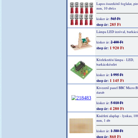
Lapos összekötő foglalat, piro
mm, 10 db/cs
565 Ft
kisker ár:
285 Ft
shop ár:
Lámpa LED izzóval, barkácsk
2 400 Ft
kisker ár:
1 920 Ft
shop ár:
Közlekedési lámpa - LED,
barkácskészlet
1 995 Ft
kisker ár:
1 145 Ft
shop ár:
Kivezető panel BBC Micro:Bi
darab
5 010 Ft
kisker ár:
4 280 Ft
shop ár:
Kisérleti alaplap - lyukas, 1
mm, 1 db
1 380 Ft
kisker ár:
860 Ft
shop ár: