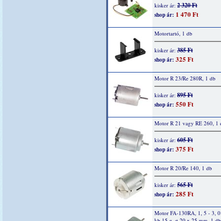
2 320 Ft
kisker ár:
1 470 Ft
shop ár:
Motortartó, 1 db
385 Ft
kisker ár:
325 Ft
shop ár:
Motor R 23/Re 280R, 1 db
895 Ft
kisker ár:
550 Ft
shop ár:
Motor R 21 vagy RE 260, 1 
605 Ft
kisker ár:
375 Ft
shop ár:
Motor R 20/Re 140, 1 db
565 Ft
kisker ár:
285 Ft
shop ár:
Motor FA-130RA, 1, 5 - 3, 
kb.15 g, ø 20 x 25 mm, 1 db