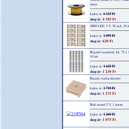
sárga
6 115 Ft
kisker ár:
4 185 Ft
shop ár:
SMD LED, 3 V, 30 mA, 10 
1 095 Ft
kisker ár:
620 Ft
shop ár:
Rögzítő összekötő, kb. 75 x
10 db
1 625 Ft
kisker ár:
1 230 Ft
shop ár:
Riasztó, barkácskészlet
1 710 Ft
kisker ár:
1 275 Ft
shop ár:
Relé modul 5 V, 1 darab
1 260 Ft
kisker ár:
1 075 Ft
shop ár: