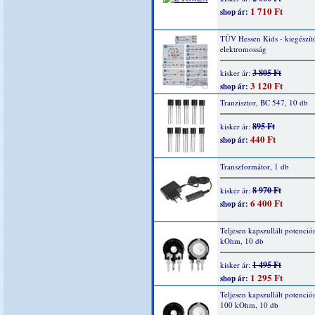
1 710 Ft
shop ár:
TÜV Hessen Kids - kiegészítő
elektromosság
3 805 Ft
kisker ár:
3 120 Ft
shop ár:
Tranzisztor, BC 547, 10 db
895 Ft
kisker ár:
440 Ft
shop ár:
Transzformátor, 1 db
8 970 Ft
kisker ár:
6 400 Ft
shop ár:
Teljesen kapszullált potenció
kOhm, 10 db
1 495 Ft
kisker ár:
1 295 Ft
shop ár:
Teljesen kapszullált potenció
100 kOhm, 10 db