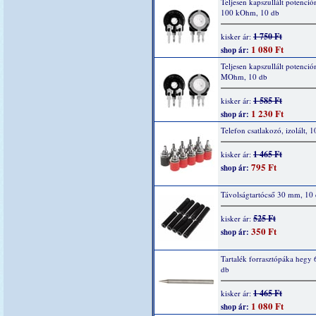
Teljesen kapszullált potenció
100 kOhm, 10 db
1 750 Ft
kisker ár:
1 080 Ft
shop ár:
Teljesen kapszullált potenció
MOhm, 10 db
1 585 Ft
kisker ár:
1 230 Ft
shop ár:
Telefon csatlakozó, izolált, 1
1 465 Ft
kisker ár:
795 Ft
shop ár:
Távolságtartócső 30 mm, 10
525 Ft
kisker ár:
350 Ft
shop ár:
Tartalék forrasztópáka hegy 
db
1 465 Ft
kisker ár:
1 080 Ft
shop ár: