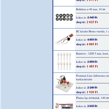
shop ár:
Reflektor ø 40 mm, 10 db
2 345 Ft
kisker ár:
2 025 Ft
shop ár:
RC készlet Motus vitorlás, 1 
4 855 Ft
kisker ár:
4 085 Ft
shop ár:
Rainbow - LED 5 mm, lassú,
2 850 Ft
kisker ár:
1 485 Ft
shop ár:
Premium-Line elektromos mo
barkácskészlet
2 240 Ft
kisker ár:
1 920 Ft
shop ár:
Platina lap dróthidak, 140 db
2 035 Ft
kisker ár: