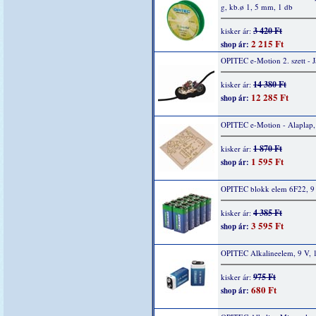
g, kb.ø 1, 5 mm, 1 db
3 420 Ft
kisker ár:
2 215 Ft
shop ár:
OPITEC e-Motion 2. szett - 
14 380 Ft
kisker ár:
12 285 Ft
shop ár:
OPITEC e-Motion - Alaplap,
1 870 Ft
kisker ár:
1 595 Ft
shop ár:
OPITEC blokk elem 6F22, 9 
4 385 Ft
kisker ár:
3 595 Ft
shop ár:
OPITEC Alkalineelem, 9 V, 
975 Ft
kisker ár:
680 Ft
shop ár: