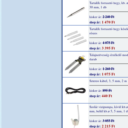
Tartalék forrasztó hegy, kb. ø
30 mm, 1 db
2 240 Ft
kisker ár:
1 470 Ft
shop ár:
Tartalék forrasztó hegy készle
részes
4 075 Ft
kisker ár:
3 395 Ft
shop ár:
Talajnedvesség-érzékelő mod
darab
1 260 Ft
kisker ár:
1 075 Ft
shop ár:
Sztereo kábel, 3, 5 mm, 2 m
895 Ft
kisker ár:
440 Ft
shop ár:
Szolár vizipumpa, kívül kb.ø
mm, belül kb.ø 5, 5 mm, 1 d
3 055 Ft
kisker ár:
2 215 Ft
shop ár: