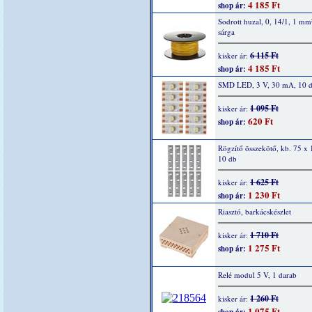
4 185 Ft
shop ár:
Sodrott huzal, 0, 14/1, 1 mm
sárga
6 115 Ft
kisker ár:
4 185 Ft
shop ár:
SMD LED, 3 V, 30 mA, 10 
1 095 Ft
kisker ár:
620 Ft
shop ár:
Rögzítő összekötő, kb. 75 x
10 db
1 625 Ft
kisker ár:
1 230 Ft
shop ár:
Riasztó, barkácskészlet
1 710 Ft
kisker ár:
1 275 Ft
shop ár:
Relé modul 5 V, 1 darab
1 260 Ft
kisker ár:
1 075 Ft