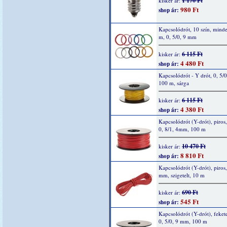
1 170 Ft
kisker ár:
980 Ft
shop ár:
Kapcsolódrót, 10 szín, mind
m, 0, 5/0, 9 mm
6 115 Ft
kisker ár:
4 480 Ft
shop ár:
Kapcsolódrót - Y drót, 0, 5/
100 m, sárga
6 115 Ft
kisker ár:
4 380 Ft
shop ár:
Kapcsolódrót (Y-drót), piros,
0, 8/1, 4mm, 100 m
10 470 Ft
kisker ár:
8 810 Ft
shop ár:
Kapcsolódrót (Y-drót), piros,
mm, szigetelt, 10 m
690 Ft
kisker ár:
545 Ft
shop ár:
Kapcsolódrót (Y-drót), fekete
0, 5/0, 9 mm, 100 m