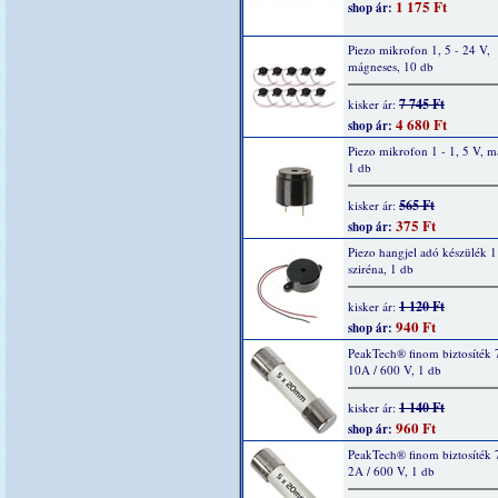
1 175 Ft
shop ár:
Piezo mikrofon 1, 5 - 24 V,
mágneses, 10 db
7 745 Ft
kisker ár:
4 680 Ft
shop ár:
Piezo mikrofon 1 - 1, 5 V, m
1 db
565 Ft
kisker ár:
375 Ft
shop ár:
Piezo hangjel adó készülék 1
sziréna, 1 db
1 120 Ft
kisker ár:
940 Ft
shop ár:
PeakTech® finom biztosíték 
10A / 600 V, 1 db
1 140 Ft
kisker ár:
960 Ft
shop ár:
PeakTech® finom biztosíték 
2A / 600 V, 1 db