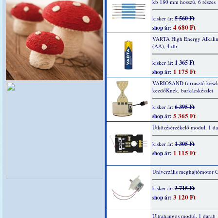
kb 180 mm hosszú, 6 részes
5 560 Ft
kisker ár:
4 680 Ft
shop ár:
VARTA High Energy Alkaline
(AA), 4 db
1 365 Ft
kisker ár:
1 175 Ft
shop ár:
VARIOSAND forrasztó készl
kezdőKnek, barkácskészlet
6 395 Ft
kisker ár:
5 365 Ft
shop ár:
Ütközésérzékelő modul, 1 da
1 305 Ft
kisker ár:
1 115 Ft
shop ár:
Univerzális meghajtómotor 
3 715 Ft
kisker ár:
3 120 Ft
shop ár:
Ultrahangos modul, 1 darab