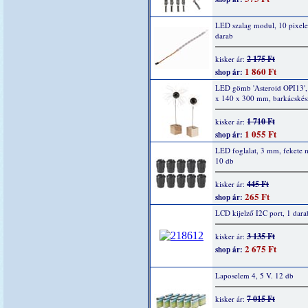
LED szalag modul, 10 pixel
darab
2 175 Ft
kisker ár:
1 860 Ft
shop ár:
LED gömb 'Asteroid OPI13',
x 140 x 300 mm, barkácskész
1 710 Ft
kisker ár:
1 055 Ft
shop ár:
LED foglalat, 3 mm, fekete
10 db
445 Ft
kisker ár:
265 Ft
shop ár:
LCD kijelző I2C port, 1 dara
3 135 Ft
kisker ár:
2 675 Ft
shop ár:
Laposelem 4, 5 V. 12 db
7 015 Ft
kisker ár: