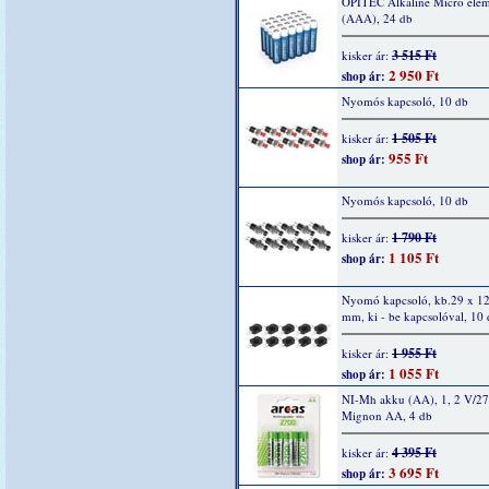
OPITEC Alkaline Micro elem
(AAA), 24 db
3 515 Ft
kisker ár:
2 950 Ft
shop ár:
Nyomós kapcsoló, 10 db
1 505 Ft
kisker ár:
955 Ft
shop ár:
Nyomós kapcsoló, 10 db
1 790 Ft
kisker ár:
1 105 Ft
shop ár:
Nyomó kapcsoló, kb.29 x 12
mm, ki - be kapcsolóval, 10
1 955 Ft
kisker ár:
1 055 Ft
shop ár:
NI-Mh akku (AA), 1, 2 V/2
Mignon AA, 4 db
4 395 Ft
kisker ár:
3 695 Ft
shop ár: