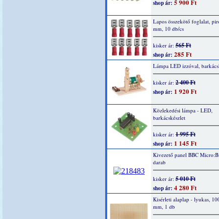
5 900 Ft
shop ár:
Lapos összekötő foglalat, piro
mm, 10 db/cs
565 Ft
kisker ár:
285 Ft
shop ár:
Lámpa LED izzóval, barkácsk
2 400 Ft
kisker ár:
1 920 Ft
shop ár:
Közlekedési lámpa - LED,
barkácskészlet
1 995 Ft
kisker ár:
1 145 Ft
shop ár:
Kivezető panel BBC Micro:Bi
darab
5 010 Ft
kisker ár:
4 280 Ft
shop ár:
Kisérleti alaplap - lyukas, 1
mm, 1 db