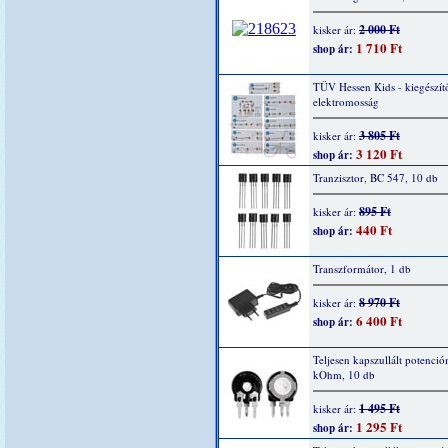
2 000 Ft
kisker ár:
1 710 Ft
shop ár:
TÜV Hessen Kids - kiegészítő
elektromosság
3 805 Ft
kisker ár:
3 120 Ft
shop ár:
Tranzisztor, BC 547, 10 db
895 Ft
kisker ár:
440 Ft
shop ár:
Transzformátor, 1 db
8 970 Ft
kisker ár:
6 400 Ft
shop ár:
Teljesen kapszullált potenció
kOhm, 10 db
1 495 Ft
kisker ár:
1 295 Ft
shop ár: