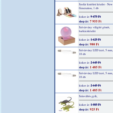
Szolár kisérleti készlet - New
Generation, 1 db
9 475 Ft
kisker ár:
7 955 Ft
shop ár:
Szívárvány világító gömb,
barkácskészlet
1 625 Ft
kisker ár:
980 Ft
shop ár:
Szívárvány LED izzó, 5 mm, 
10 db
2 645 Ft
kisker ár:
1 485 Ft
shop ár:
Szívárvány LED izzó, 5 mm,
10 db
2 645 Ft
kisker ár:
1 485 Ft
shop ár:
Színváltós gyík,
1 085 Ft
kisker ár:
925 Ft
shop ár: