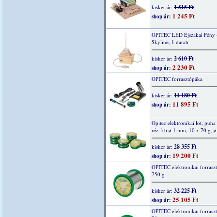
1 515 Ft
kisker ár:
1 245 Ft
shop ár:
OPITEC LED Éjszakai Fény 
Skyline, 1 darab
2 610 Ft
kisker ár:
2 230 Ft
shop ár:
OPITEC forrasztópáka
14 180 Ft
kisker ár:
11 895 Ft
shop ár:
Opitec elektronikai lot, puha
réz, kb.ø 1 mm, 10 x 70 g, 
28 355 Ft
kisker ár:
19 200 Ft
shop ár:
OPITEC elektronikai forrasz
750 g
32 225 Ft
kisker ár:
25 105 Ft
shop ár:
OPITEC elektronikai forrasz