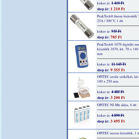
1 410 Ft
kisker ár:
1 210 Ft
shop ár:
PeakTech® finom biztosíték 
25A / 300 V, 1 db
935 Ft
kisker ár:
785 Ft
shop ár:
PeakTech® 1070 digitális mu
készülék 1070, kb. 70 x 140
mm
11 145 Ft
kisker ár:
9 355 Ft
shop ár:
OPITEC szolár szökőkút, kb.
140 x 250 mm
4 485 Ft
kisker ár:
3 200 Ft
shop ár:
OPITEC NI-Mh akku, 4 db
4 890 Ft
kisker ár:
3 495 Ft
shop ár:
OPITEC morze-készülék, 1 