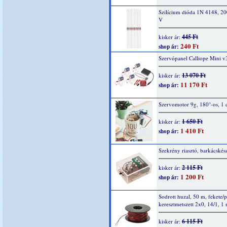
Szilícium dióda 1N 4148, 2
V
445 Ft
kisker ár:
240 Ft
shop ár:
Szervópanel Calliope Mini v
13 070 Ft
kisker ár:
11 170 Ft
shop ár:
Szervomotor 9g, 180°-os, 1 
1 650 Ft
kisker ár:
1 410 Ft
shop ár:
Szekrény riasztó, barkácskész
2 115 Ft
kisker ár:
1 200 Ft
shop ár:
Sodrott huzal, 50 m, fekete/p
keresztmetszett 2x0, 14/1, 1
6 115 Ft
kisker ár: