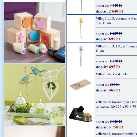
4 440 Ft
kisker ár:
2 640 Ft
shop ár:
Villogó LED, narancs, ø 5 
mA, 10 db
1 220 Ft
kisker ár:
695 Ft
shop ár:
Villogó LED, kék, ø 5 mm, 
10 db
1 220 Ft
kisker ár:
695 Ft
shop ár:
Villogó, barkácskészlet
730 Ft
kisker ár:
465 Ft
shop ár:
velleman® forrasztópáka tartó
szivaccsal, kb 175 x 95 x 7
db
7 015 Ft
kisker ár:
5 750 Ft
shop ár:
velleman® forrasztó tisztító k