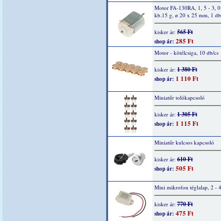
Motor FA-130RA, 1, 5 - 3, 
kb.15 g, ø 20 x 25 mm, 1 db
565 Ft
kisker ár:
285 Ft
shop ár:
Motor - kötélcsiga, 10 db/cs
1 380 Ft
kisker ár:
1 110 Ft
shop ár:
Miniatűr tolókapcsoló
1 305 Ft
kisker ár:
1 115 Ft
shop ár:
Miniatűr kulcsos kapcsoló
610 Ft
kisker ár:
505 Ft
shop ár:
Mini mikrofon téglalap, 2 - 
770 Ft
kisker ár:
475 Ft
shop ár: