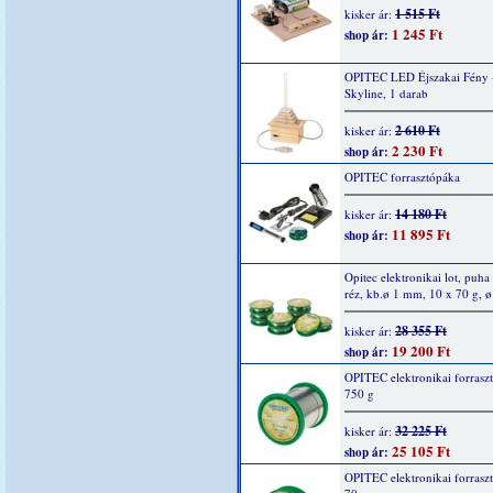
1 515 Ft
kisker ár:
1 245 Ft
shop ár:
OPITEC LED Éjszakai Fény 
Skyline, 1 darab
2 610 Ft
kisker ár:
2 230 Ft
shop ár:
OPITEC forrasztópáka
14 180 Ft
kisker ár:
11 895 Ft
shop ár:
Opitec elektronikai lot, puha
réz, kb.ø 1 mm, 10 x 70 g, 
28 355 Ft
kisker ár:
19 200 Ft
shop ár:
OPITEC elektronikai forrasz
750 g
32 225 Ft
kisker ár:
25 105 Ft
shop ár:
OPITEC elektronikai forrasz