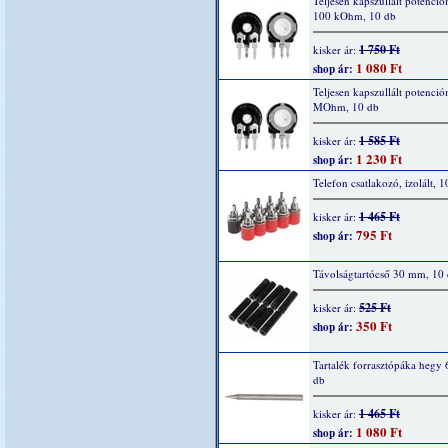
Teljesen kapszullált potenció
100 kOhm, 10 db
1 750 Ft
kisker ár:
1 080 Ft
shop ár:
Teljesen kapszullált potenció
MOhm, 10 db
1 585 Ft
kisker ár:
1 230 Ft
shop ár:
Telefon csatlakozó, izolált, 1
1 465 Ft
kisker ár:
795 Ft
shop ár:
Távolságtartócső 30 mm, 10
525 Ft
kisker ár:
350 Ft
shop ár:
Tartalék forrasztópáka hegy 
db
1 465 Ft
kisker ár:
1 080 Ft
shop ár: