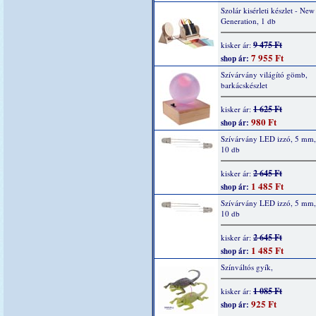
Szolár kisérleti készlet - New
Generation, 1 db
9 475 Ft
kisker ár:
7 955 Ft
shop ár:
Szívárvány világító gömb,
barkácskészlet
1 625 Ft
kisker ár:
980 Ft
shop ár:
Szívárvány LED izzó, 5 mm, 
10 db
2 645 Ft
kisker ár:
1 485 Ft
shop ár:
Szívárvány LED izzó, 5 mm,
10 db
2 645 Ft
kisker ár:
1 485 Ft
shop ár:
Színváltós gyík,
1 085 Ft
kisker ár:
925 Ft
shop ár: