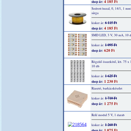
4 185 Ft
shop ár:
Sodrott huzal, 0, 14/1, 1 mm
sárga
6 115 Ft
kisker ár:
4 185 Ft
shop ár:
SMD LED, 3 V, 30 mA, 10 
1 095 Ft
kisker ár:
620 Ft
shop ár:
Rögzítő összekötő, kb. 75 x
10 db
1 625 Ft
kisker ár:
1 230 Ft
shop ár:
Riasztó, barkácskészlet
1 710 Ft
kisker ár:
1 275 Ft
shop ár:
Relé modul 5 V, 1 darab
1 260 Ft
kisker ár:
1 075 Ft
shop ár: