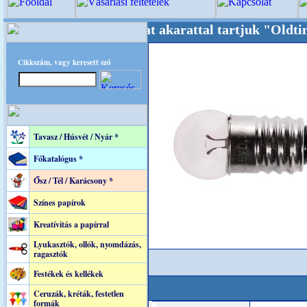
++++ Oldalunkat akarattal tartjuk "Oldtimer/
Cikkszám, vagy keresett szó
Tavasz / Húsvét / Nyár *
Főkatalógus *
Ősz / Tél / Karácsony *
Színes papírok
Kreatívitás a papírral
Lyukasztók, ollók, nyomdázás,
ragasztók
Festékek és kellékek
Ceruzák, kréták, festetlen
formák