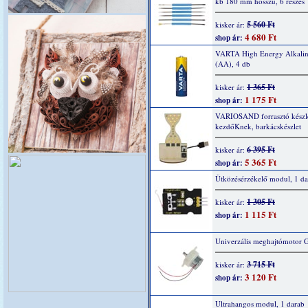
kb 180 mm hosszú, 6 részes
5 560 Ft
kisker ár:
4 680 Ft
shop ár:
VARTA High Energy Alkaline
(AA), 4 db
1 365 Ft
kisker ár:
1 175 Ft
shop ár:
VARIOSAND forrasztó készl
kezdőKnek, barkácskészlet
6 395 Ft
kisker ár:
5 365 Ft
shop ár:
Ütközésérzékelő modul, 1 da
1 305 Ft
kisker ár:
1 115 Ft
shop ár:
Univerzális meghajtómotor 
3 715 Ft
kisker ár:
3 120 Ft
shop ár:
Ultrahangos modul, 1 darab