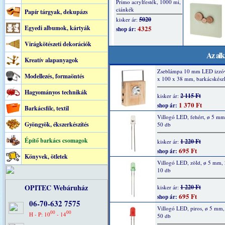
Papír tárgyak, dekupázs
Egyedi albumok, kártyák
Virágkötészeti dekorációk
Az alk
Kreatív alapanyagok
Zseblámpa 10 mm LED izzóv
Modellezés, formaöntés
x 100 x 38 mm, barkácskészl
Hagyományos technikák
2 115 Ft
kisker ár:
1 370 Ft
shop ár:
Barkácsfilc, textil
Villogó LED, fehért, ø 5 m
Gyöngyök, ékszerkészítés
50 db
Építő barkács csomagok
1 220 Ft
kisker ár:
695 Ft
shop ár:
Könyvek, ötletek
Villogó LED, zöld, ø 5 mm,
10 db
OPITEC Webáruház
1 220 Ft
kisker ár:
695 Ft
shop ár:
06-70-632 7575
Villogó LED, piros, ø 5 mm
00
00
H - P: 10
- 14
50 db