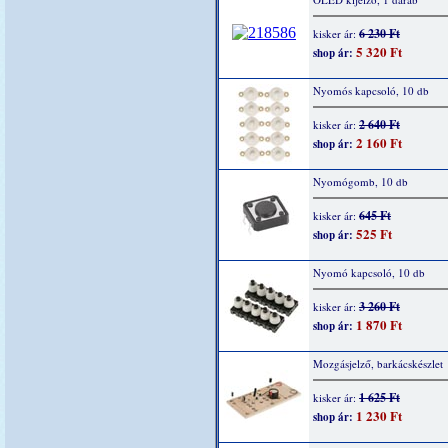
6 230 Ft
kisker ár:
5 320 Ft
shop ár:
Nyomós kapcsoló, 10 db
2 640 Ft
kisker ár:
2 160 Ft
shop ár:
Nyomógomb, 10 db
645 Ft
kisker ár:
525 Ft
shop ár:
Nyomó kapcsoló, 10 db
3 260 Ft
kisker ár:
1 870 Ft
shop ár:
Mozgásjelző, barkácskészlet
1 625 Ft
kisker ár:
1 230 Ft
shop ár: