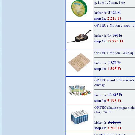
g, kb.ø 1, 5 mm, 1 db
3 420 Ft
kisker ár:
2 215 Ft
shop ár:
OPITEC e-Motion 2. szett - 
14 380 Ft
kisker ár:
12 285 Ft
shop ár:
OPITEC e-Motion - Alaplap,
1 870 Ft
kisker ár:
1 595 Ft
shop ár:
OPITEC áramkörök -takarék
csomag
12 645 Ft
kisker ár:
9 195 Ft
shop ár:
OPITEC alkaline mignon ele
(AA), 24 db
3 715 Ft
kisker ár:
3 200 Ft
shop ár:
OLED kijelző, 1 darab