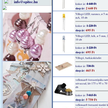
info@opitec.hu
4 440 Ft
kisker ár:
2 640 Ft
shop ár:
Villogó LED, narancs, ø 5 
mA, 10 db
1 220 Ft
kisker ár:
695 Ft
shop ár:
Villogó LED, kék, ø 5 mm, 
10 db
1 220 Ft
kisker ár:
695 Ft
shop ár:
Villogó, barkácskészlet
730 Ft
kisker ár:
465 Ft
shop ár:
velleman® forrasztópáka tartó
szivaccsal, kb 175 x 95 x 7
db
7 015 Ft
kisker ár:
5 750 Ft
shop ár:
velleman® forrasztó tisztító k