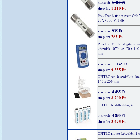
1 410 Ft
kisker ár:
1 210 Ft
shop ár:
PeakTech® finom biztosíték 
25A / 300 V, 1 db
935 Ft
kisker ár:
785 Ft
shop ár:
PeakTech® 1070 digitális mu
készülék 1070, kb. 70 x 140
mm
11 145 Ft
kisker ár:
9 355 Ft
shop ár:
OPITEC szolár szökőkút, kb.
140 x 250 mm
4 485 Ft
kisker ár:
3 200 Ft
shop ár:
OPITEC NI-Mh akku, 4 db
4 890 Ft
kisker ár:
3 495 Ft
shop ár:
OPITEC morze-készülék, 1 