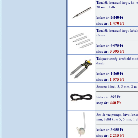
Tartalék forrasztó hegy, kb. ø
30 mm, 1 db
2 240 Ft
kisker ár:
1 470 Ft
shop ár:
Tartalék forrasztó hegy készle
részes
4 075 Ft
kisker ár:
3 395 Ft
shop ár:
Talajnedvesség-érzékelő mod
darab
1 260 Ft
kisker ár:
1 075 Ft
shop ár:
Sztereo kábel, 3, 5 mm, 2 m
895 Ft
kisker ár:
440 Ft
shop ár:
Szolár vizipumpa, kívül kb.ø
mm, belül kb.ø 5, 5 mm, 1 d
3 055 Ft
kisker ár:
2 215 Ft
shop ár: