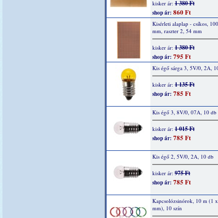
1 380 Ft
kisker ár:
860 Ft
shop ár:
Kisérleti alaplap - csíkos, 10
mm, raszter 2, 54 mm
1 380 Ft
kisker ár:
795 Ft
shop ár:
Kis égő sárga 3, 5V/0, 2A, 1
1 135 Ft
kisker ár:
785 Ft
shop ár:
Kis égő 3, 8V/0, 07A, 10 db
1 015 Ft
kisker ár:
785 Ft
shop ár:
Kis égő 2, 5V/0, 2A, 10 db
975 Ft
kisker ár:
785 Ft
shop ár:
Kapcsolózsinórok, 10 m (1 x
mm), 10 szín