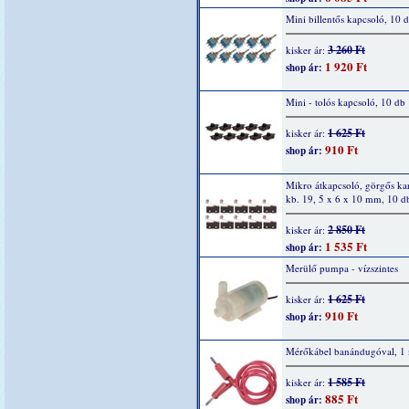
Mini billentős kapcsoló, 10 
3 260 Ft
kisker ár:
1 920 Ft
shop ár:
Mini - tolós kapcsoló, 10 db
1 625 Ft
kisker ár:
910 Ft
shop ár:
Mikro átkapcsoló, görgős ka
kb. 19, 5 x 6 x 10 mm, 10 d
2 850 Ft
kisker ár:
1 535 Ft
shop ár:
Merülő pumpa - vízszintes
1 625 Ft
kisker ár:
910 Ft
shop ár:
Mérőkábel banándugóval, 1 
1 585 Ft
kisker ár:
885 Ft
shop ár: