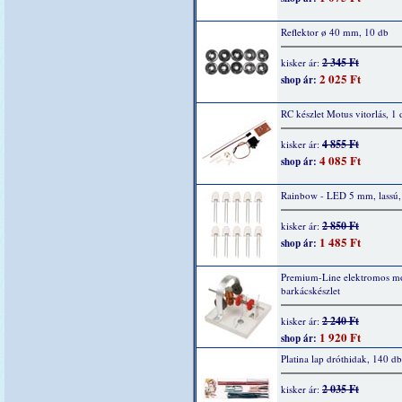
Reflektor ø 40 mm, 10 db
2 345 Ft
kisker ár:
2 025 Ft
shop ár:
RC készlet Motus vitorlás, 1 
4 855 Ft
kisker ár:
4 085 Ft
shop ár:
Rainbow - LED 5 mm, lassú,
2 850 Ft
kisker ár:
1 485 Ft
shop ár:
Premium-Line elektromos mo
barkácskészlet
2 240 Ft
kisker ár:
1 920 Ft
shop ár:
Platina lap dróthidak, 140 db
2 035 Ft
kisker ár: