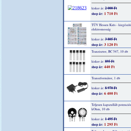
2 000 Ft
kisker ár:
1 710 Ft
shop ár:
TÜV Hessen Kids - kiegészítő
elektromosság
3 805 Ft
kisker ár:
3 120 Ft
shop ár:
Tranzisztor, BC 547, 10 db
895 Ft
kisker ár:
440 Ft
shop ár:
Transzformátor, 1 db
8 970 Ft
kisker ár:
6 400 Ft
shop ár:
Teljesen kapszullált potenció
kOhm, 10 db
1 495 Ft
kisker ár:
1 295 Ft
shop ár: