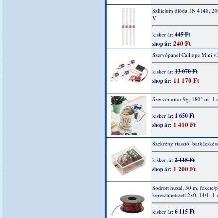
Szilícium dióda 1N 4148, 2
V
445 Ft
kisker ár:
240 Ft
shop ár:
Szervópanel Calliope Mini v
13 070 Ft
kisker ár:
11 170 Ft
shop ár:
Szervomotor 9g, 180°-os, 1 
1 650 Ft
kisker ár:
1 410 Ft
shop ár:
Szekrény riasztó, barkácskész
2 115 Ft
kisker ár:
1 200 Ft
shop ár:
Sodrott huzal, 50 m, fekete/p
keresztmetszett 2x0, 14/1, 1
6 115 Ft
kisker ár: