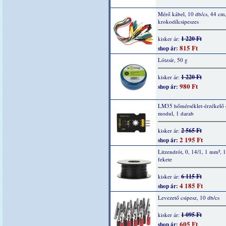
Mérő kábel, 10 db/cs, 44 cm
krokodílcsipeszes
1 220 Ft
kisker ár:
815 Ft
shop ár:
Lótzsír, 50 g
1 220 Ft
kisker ár:
980 Ft
shop ár:
LM35 hőmérséklet-érzékelő 
modul, 1 darab
2 565 Ft
kisker ár:
2 195 Ft
shop ár:
Litzendrót, 0, 14/1, 1 mm², 
fekete
6 115 Ft
kisker ár:
4 185 Ft
shop ár:
Levezető csipesz, 10 db/cs
1 095 Ft
kisker ár:
605 Ft
shop ár: