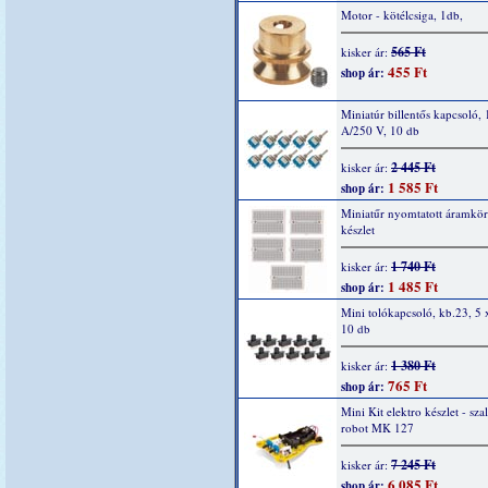
Motor - kötélcsiga, 1db,
565 Ft
kisker ár:
455 Ft
shop ár:
Miniatúr billentős kapcsoló,
A/250 V, 10 db
2 445 Ft
kisker ár:
1 585 Ft
shop ár:
Miniatűr nyomtatott áramkör
készlet
1 740 Ft
kisker ár:
1 485 Ft
shop ár:
Mini tolókapcsoló, kb.23, 5
10 db
1 380 Ft
kisker ár:
765 Ft
shop ár:
Mini Kit elektro készlet - sza
robot MK 127
7 245 Ft
kisker ár:
6 085 Ft
shop ár: