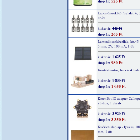
525 Ft
shop ár:
Lapos összekötő foglalat, 6,
db/cs
445 Ft
kisker ár:
265 Ft
shop ár:
Laminált szolárcellák, kb.45 
5 mm, 2V, 100 mA, 1 db
1 625 Ft
kisker ár:
980 Ft
shop ár:
Kontaktmotor, barkácskészle
1 830 Ft
kisker ár:
1 055 Ft
shop ár:
KittenBot IO adapter Calliop
v3-hoz, 1 darab
3 920 Ft
kisker ár:
3 350 Ft
shop ár:
Kisérleti alaplap - lyukas, 1
mm, 1 db