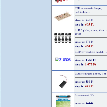
LED közlekedési lámpa,
barkácskészlet
935 Ft
kisker ár:
605 Ft
shop ár:
LED foglalat, 5 mm, fekete
10 db
770 Ft
kisker ár:
430 Ft
shop ár:
LDR/fényérzékelő modul, 1 
1 260 Ft
kisker ár:
1 075 Ft
shop ár:
Laposelem tartó doboz, 1 db
580 Ft
kisker ár:
475 Ft
shop ár:
Laposelem 4, 5 V
645 Ft
kisker ár: