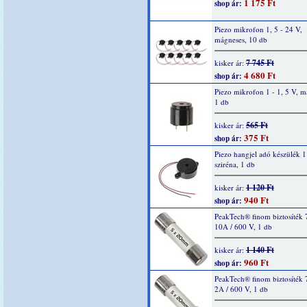
1 175 Ft
shop ár:
Piezo mikrofon 1, 5 - 24 V,
mágneses, 10 db
7 745 Ft
kisker ár:
4 680 Ft
shop ár:
Piezo mikrofon 1 - 1, 5 V, m
1 db
565 Ft
kisker ár:
375 Ft
shop ár:
Piezo hangjel adó készülék 1
sziréna, 1 db
1 120 Ft
kisker ár:
940 Ft
shop ár:
PeakTech® finom biztosíték 
10A / 600 V, 1 db
1 140 Ft
kisker ár:
960 Ft
shop ár:
PeakTech® finom biztosíték 
2A / 600 V, 1 db