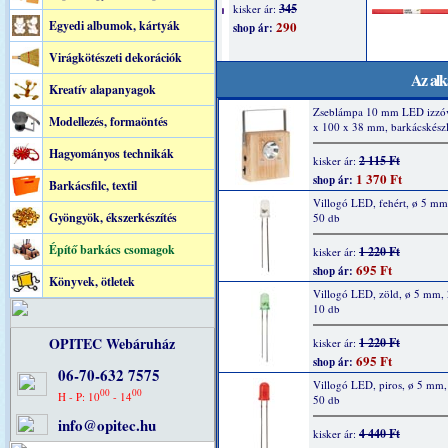
Egyedi albumok, kártyák
Virágkötészeti dekorációk
Az alk
Kreatív alapanyagok
Zseblámpa 10 mm LED izzóv
Modellezés, formaöntés
x 100 x 38 mm, barkácskészl
Hagyományos technikák
2 115 Ft
kisker ár:
1 370 Ft
shop ár:
Barkácsfilc, textil
Villogó LED, fehért, ø 5 m
Gyöngyök, ékszerkészítés
50 db
Építő barkács csomagok
1 220 Ft
kisker ár:
695 Ft
shop ár:
Könyvek, ötletek
Villogó LED, zöld, ø 5 mm,
10 db
OPITEC Webáruház
1 220 Ft
kisker ár:
695 Ft
shop ár:
06-70-632 7575
Villogó LED, piros, ø 5 mm
00
00
H - P: 10
- 14
50 db
info@opitec.hu
4 440 Ft
kisker ár: