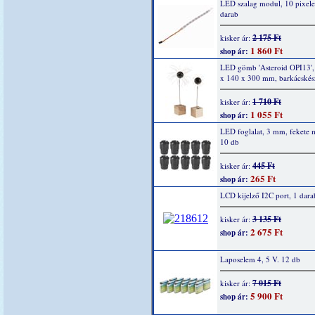
LED szalag modul, 10 pixel
darab
2 175 Ft
kisker ár:
1 860 Ft
shop ár:
LED gömb 'Asteroid OPI13',
x 140 x 300 mm, barkácskész
1 710 Ft
kisker ár:
1 055 Ft
shop ár:
LED foglalat, 3 mm, fekete
10 db
445 Ft
kisker ár:
265 Ft
shop ár:
LCD kijelző I2C port, 1 dara
3 135 Ft
kisker ár:
2 675 Ft
shop ár:
Laposelem 4, 5 V. 12 db
7 015 Ft
kisker ár:
5 900 Ft
shop ár: