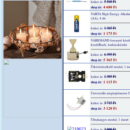
5 560 Ft
kisker ár:
4 680 Ft
shop ár:
VARTA High Energy Alkaline
(AA), 4 db
1 365 Ft
kisker ár:
1 175 Ft
shop ár:
VARIOSAND forrasztó készl
kezdőKnek, barkácskészlet
6 395 Ft
kisker ár:
5 365 Ft
shop ár:
Ütközésérzékelő modul, 1 da
1 305 Ft
kisker ár:
1 115 Ft
shop ár:
Univerzális meghajtómotor 
3 715 Ft
kisker ár:
3 120 Ft
shop ár:
Ultrahangos modul, 1 darab
2 000 Ft
kisker ár: