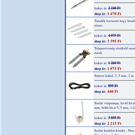
2 240 Ft
kisker ár:
1 470 Ft
shop ár:
Tartalék forrasztó hegy készle
részes
4 075 Ft
kisker ár:
3 395 Ft
shop ár:
Talajnedvesség-érzékelő mod
darab
1 260 Ft
kisker ár:
1 075 Ft
shop ár:
Sztereo kábel, 3, 5 mm, 2 m
895 Ft
kisker ár:
440 Ft
shop ár:
Szolár vizipumpa, kívül kb.ø
mm, belül kb.ø 5, 5 mm, 1 d
3 055 Ft
kisker ár:
2 215 Ft
shop ár:
Szolár kisérleti készlet - New
Generation, 1 db