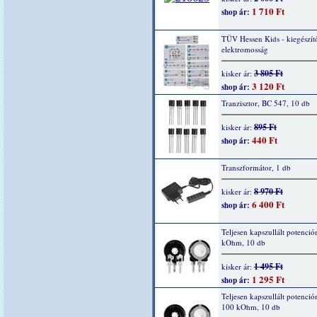
1 710 Ft
shop ár:
TÜV Hessen Kids - kiegészítő
elektromosság
3 805 Ft
kisker ár:
3 120 Ft
shop ár:
Tranzisztor, BC 547, 10 db
895 Ft
kisker ár:
440 Ft
shop ár:
Transzformátor, 1 db
8 970 Ft
kisker ár:
6 400 Ft
shop ár:
Teljesen kapszullált potenció
kOhm, 10 db
1 495 Ft
kisker ár:
1 295 Ft
shop ár:
Teljesen kapszullált potenció
100 kOhm, 10 db