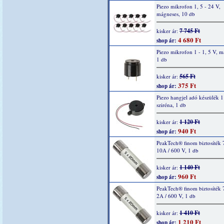
Piezo mikrofon 1, 5 - 24 V,
mágneses, 10 db
7 745 Ft
kisker ár:
4 680 Ft
shop ár:
Piezo mikrofon 1 - 1, 5 V, m
1 db
565 Ft
kisker ár:
375 Ft
shop ár:
Piezo hangjel adó készülék 1
sziréna, 1 db
1 120 Ft
kisker ár:
940 Ft
shop ár:
PeakTech® finom biztosíték 
10A / 600 V, 1 db
1 140 Ft
kisker ár:
960 Ft
shop ár:
PeakTech® finom biztosíték 
2A / 600 V, 1 db
1 410 Ft
kisker ár:
1 210 Ft
shop ár: