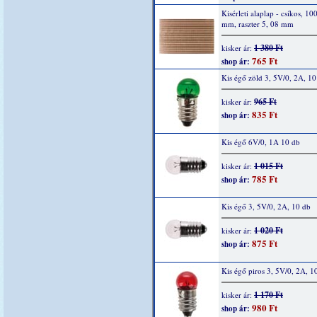
Kisérleti alaplap - csíkos, 10
mm, raszter 5, 08 mm
1 380 Ft
kisker ár:
765 Ft
shop ár:
Kis égő zöld 3, 5V/0, 2A, 10
965 Ft
kisker ár:
835 Ft
shop ár:
Kis égő 6V/0, 1A 10 db
1 015 Ft
kisker ár:
785 Ft
shop ár:
Kis égő 3, 5V/0, 2A, 10 db
1 020 Ft
kisker ár:
875 Ft
shop ár:
Kis égő piros 3, 5V/0, 2A, 1
1 170 Ft
kisker ár:
980 Ft
shop ár: