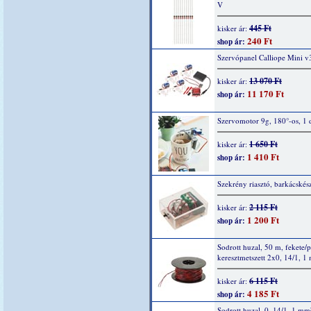
V
445 Ft
kisker ár:
240 Ft
shop ár:
Szervópanel Calliope Mini v
13 070 Ft
kisker ár:
11 170 Ft
shop ár:
Szervomotor 9g, 180°-os, 1 
1 650 Ft
kisker ár:
1 410 Ft
shop ár:
Szekrény riasztó, barkácskész
2 115 Ft
kisker ár:
1 200 Ft
shop ár:
Sodrott huzal, 50 m, fekete/p
keresztmetszett 2x0, 14/1, 1
6 115 Ft
kisker ár:
4 185 Ft
shop ár:
Sodrott huzal, 0, 14/1, 1 mm