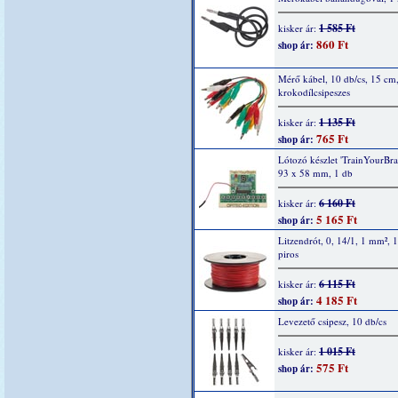
1 585 Ft
kisker ár:
860 Ft
shop ár:
Mérő kábel, 10 db/cs, 15 cm
krokodílcsipeszes
1 135 Ft
kisker ár:
765 Ft
shop ár:
Lótozó készlet 'TrainYourBrai
93 x 58 mm, 1 db
6 160 Ft
kisker ár:
5 165 Ft
shop ár:
Litzendrót, 0, 14/1, 1 mm², 
piros
6 115 Ft
kisker ár:
4 185 Ft
shop ár:
Levezető csipesz, 10 db/cs
1 015 Ft
kisker ár:
575 Ft
shop ár: