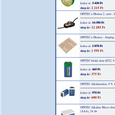
3 420 Ft
kisker ár:
2 215 Ft
shop ár:
OPITEC e-Motion 2. szett - 
14 380 Ft
kisker ár:
12 285 Ft
shop ár:
OPITEC e-Motion - Alaplap,
1 870 Ft
kisker ár:
1 595 Ft
shop ár:
OPITEC blokk elem 6F22, 9 
465 Ft
kisker ár:
375 Ft
shop ár:
OPITEC Alkalineelem, 9 V, 
975 Ft
kisker ár:
680 Ft
shop ár:
OPITEC Alkaline Micro elem
(AAA), 24 db