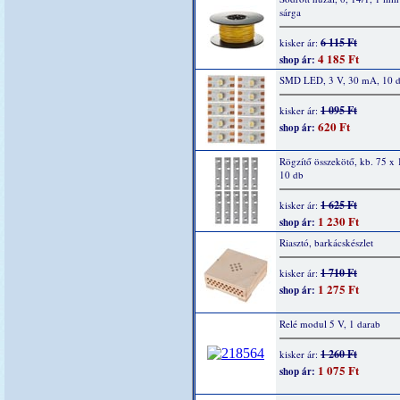
sárga
6 115 Ft
kisker ár:
4 185 Ft
shop ár:
SMD LED, 3 V, 30 mA, 10 
1 095 Ft
kisker ár:
620 Ft
shop ár:
Rögzítő összekötő, kb. 75 x
10 db
1 625 Ft
kisker ár:
1 230 Ft
shop ár:
Riasztó, barkácskészlet
1 710 Ft
kisker ár:
1 275 Ft
shop ár:
Relé modul 5 V, 1 darab
1 260 Ft
kisker ár:
1 075 Ft
shop ár: