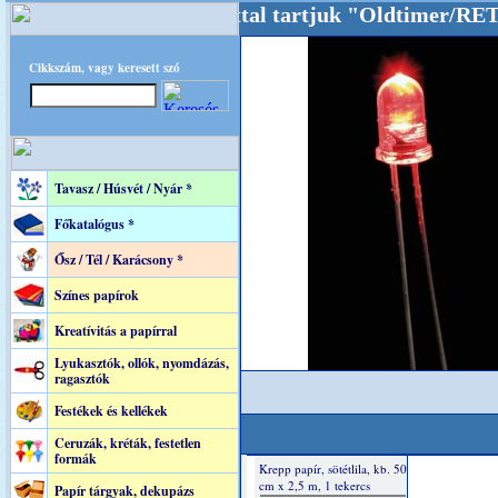
dalunkat akarattal tartjuk "Oldtimer/RETRO" 
Cikkszám, vagy keresett szó
Tavasz / Húsvét / Nyár *
Főkatalógus *
Ősz / Tél / Karácsony *
Színes papírok
Kreatívitás a papírral
Lyukasztók, ollók, nyomdázás,
ragasztók
Festékek és kellékek
Ceruzák, kréták, festetlen
formák
Papír tárgyak, dekupázs