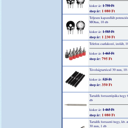
1 750 Ft
kisker ár:
1 080 Ft
shop ár:
Teljesen kapszullált potenció
MOhm, 10 db
1 585 Ft
kisker ár:
1 230 Ft
shop ár:
Telefon csatlakozó, izolált, 1
1 465 Ft
kisker ár:
795 Ft
shop ár:
Távolságtartócső 30 mm, 10
525 Ft
kisker ár:
350 Ft
shop ár:
Tartalék forrasztópáka hegy 
db
1 465 Ft
kisker ár:
1 080 Ft
shop ár:
Tartalék forrasztó hegy, kb. ø
30 mm, 1 db