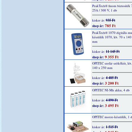
PeakTech® finom biztosíték 
25A / 300 V, 1 db
935 Ft
kisker ár:
785 Ft
shop ár:
PeakTech® 1070 digitális mu
készülék 1070, kb. 70 x 140
mm
11 145 Ft
kisker ár:
9 355 Ft
shop ár:
OPITEC szolár szökőkút, kb.
140 x 250 mm
4 485 Ft
kisker ár:
3 200 Ft
shop ár:
OPITEC NI-Mh akku, 4 db
4 890 Ft
kisker ár:
3 495 Ft
shop ár:
OPITEC morze-készülék, 1 
1 515 Ft
kisker ár: