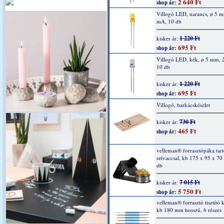
2 640 Ft
shop ár:
Villogó LED, narancs, ø 5 
mA, 10 db
1 220 Ft
kisker ár:
695 Ft
shop ár:
Villogó LED, kék, ø 5 mm, 
10 db
1 220 Ft
kisker ár:
695 Ft
shop ár:
Villogó, barkácskészlet
730 Ft
kisker ár:
465 Ft
shop ár:
velleman® forrasztópáka tartó
szivaccsal, kb 175 x 95 x 7
db
7 015 Ft
kisker ár:
5 750 Ft
shop ár:
velleman® forrasztó tisztító k
kb 180 mm hosszú, 6 részes