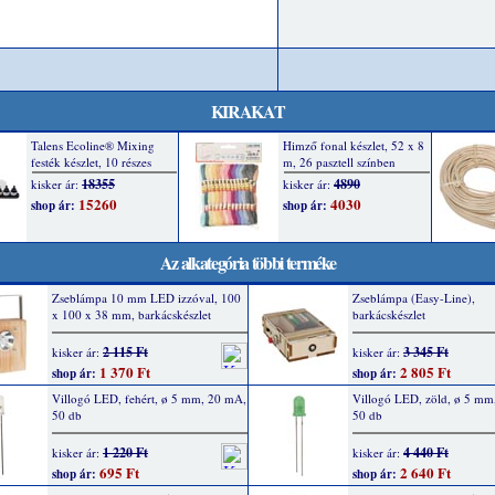
KIRAKAT
Az alkategória többi terméke
Zseblámpa 10 mm LED izzóval, 100
Zseblámpa (Easy-Line),
x 100 x 38 mm, barkácskészlet
barkácskészlet
2 115 Ft
3 345 Ft
kisker ár:
kisker ár:
1 370 Ft
2 805 Ft
shop ár:
shop ár:
Villogó LED, fehért, ø 5 mm, 20 mA,
Villogó LED, zöld, ø 5 mm
50 db
50 db
1 220 Ft
4 440 Ft
kisker ár:
kisker ár:
695 Ft
2 640 Ft
shop ár:
shop ár: