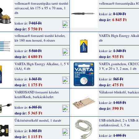
velleman® forrasztópáka tartó tisztító
velleman® forrasztópáka 8
szivaccsal, kb 175 x 95 x 70 mm, 1
db
8 130 Ft
kisker ár:
6 845 Ft
shop ár:
7 015 Ft
kisker ár:
5 750 Ft
shop ár:
velleman® forrasztó tisztító készlet,
VARTA High Energy Alkalin
kb 180 mm hosszú, 6 részes
db
5 560 Ft
1 340 Ft
kisker ár:
kisker ár:
4 680 Ft
935 Ft
shop ár:
shop ár:
VARTA High Energy Alkaline, 1, 5 V
VARTA gombelem, CR2032
(AA), 4 db
3 V, ø 20 x 3, 2 mm, 1 db
1 365 Ft
565 Ft
kisker ár:
kisker ár:
1 175 Ft
475 Ft
shop ár:
shop ár:
VARIOSAND forrasztó készlet
Váltakozó blinkelő, barkács
kezdőKnek, barkácskészlet
1 015 Ft
kisker ár:
6 395 Ft
kisker ár:
590 Ft
shop ár:
5 365 Ft
shop ár:
Ütközésérzékelő modul, 1 darab
USB töltőkábel, 2 x USB-A
csatlakozással, 1, 5 m
1 305 Ft
kisker ár:
1 095 Ft
kisker ár:
1 115 Ft
shop ár: