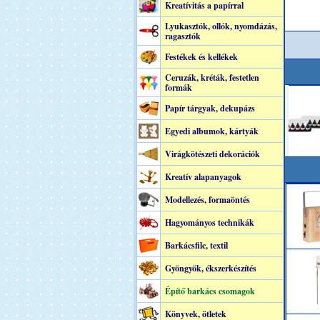
Kreatívitás a papírral
Lyukasztók, ollók, nyomdázás,
ragasztók
Festékek és kellékek
Ceruzák, kréták, festetlen
formák
Papír tárgyak, dekupázs
Egyedi albumok, kártyák
Virágkötészeti dekorációk
Kreatív alapanyagok
Modellezés, formaöntés
Hagyományos technikák
Barkácsfilc, textil
Gyöngyök, ékszerkészítés
Építő barkács csomagok
Könyvek, ötletek