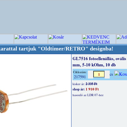
 tartjuk "Oldtimer/RETRO" designba!
+++++++ O
GL7516 fotoellenállás, ovális
mm, 5-10 kOhm, 10 db
Cikkszám:
cs
217591
2 335 Ft
kisker ár:
1 910 Ft
shop ár:
hasonló az LDR 07-hez