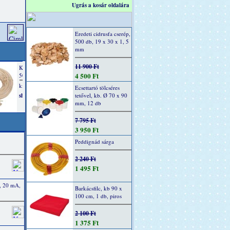
Ugrás a kosár oldalára
Eredeti cidrusfa cserép,
500 db, 19 x 30 x 1, 5
mm
11 900 Ft
4 500 Ft
Ecsettartó tölcséres
tetővel, kb. Ø 70 x 90
mm, 12 db
7 795 Ft
3 950 Ft
Peddignád sárga
2 240 Ft
1 495 Ft
, 20 mA,
Barkácsfilc, kb 90 x
100 cm, 1 db, piros
2 100 Ft
1 375 Ft