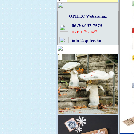
OPITEC Webáruház
06-70-632 7575
00
00
H - P: 10
- 14
info@opitec.hu