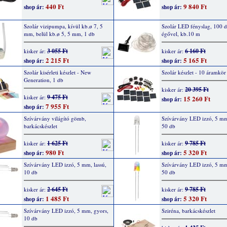
440 Ft
9 840 Ft
shop ár:
shop ár:
Szolár vizipumpa, kívül kb.ø 7, 5
Szolár LED fényslag, 100 
mm, belül kb.ø 5, 5 mm, 1 db
égővel, kb.10 m
3 055 Ft
6 160 Ft
kisker ár:
kisker ár:
2 215 Ft
5 165 Ft
shop ár:
shop ár:
Szolár kisérleti készlet - New
Szolár készlet - 10 áramkör
Generation, 1 db
20 395 Ft
kisker ár:
9 475 Ft
kisker ár:
15 260 Ft
shop ár:
7 955 Ft
shop ár:
Szívárvány világító gömb,
Szívárvány LED izzó, 5 mm,
barkácskészlet
50 db
1 625 Ft
9 785 Ft
kisker ár:
kisker ár:
980 Ft
5 320 Ft
shop ár:
shop ár:
Szívárvány LED izzó, 5 mm, lassú,
Szívárvány LED izzó, 5 mm
10 db
50 db
2 645 Ft
9 785 Ft
kisker ár:
kisker ár:
1 485 Ft
5 320 Ft
shop ár:
shop ár:
Szívárvány LED izzó, 5 mm, gyors,
Sziréna, barkácskészlet
10 db