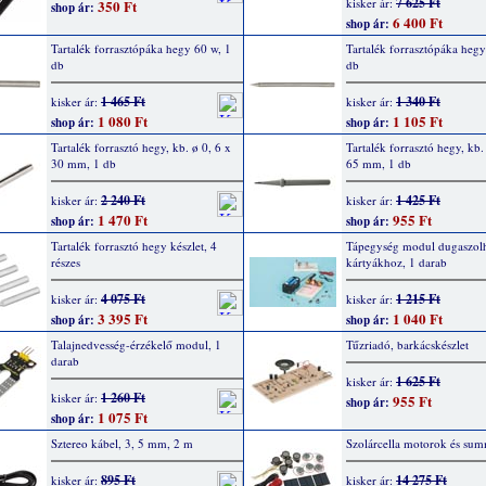
7 625 Ft
kisker ár:
350 Ft
shop ár:
6 400 Ft
shop ár:
Tartalék forrasztópáka hegy 60 w, 1
Tartalék forrasztópáka hegy
db
db
1 465 Ft
1 340 Ft
kisker ár:
kisker ár:
1 080 Ft
1 105 Ft
shop ár:
shop ár:
Tartalék forrasztó hegy, kb. ø 0, 6 x
Tartalék forrasztó hegy, kb.
30 mm, 1 db
65 mm, 1 db
2 240 Ft
1 425 Ft
kisker ár:
kisker ár:
1 470 Ft
955 Ft
shop ár:
shop ár:
Tartalék forrasztó hegy készlet, 4
Tápegység modul dugaszol
részes
kártyákhoz, 1 darab
4 075 Ft
1 215 Ft
kisker ár:
kisker ár:
3 395 Ft
1 040 Ft
shop ár:
shop ár:
Talajnedvesség-érzékelő modul, 1
Tűzriadó, barkácskészlet
darab
1 625 Ft
kisker ár:
1 260 Ft
kisker ár:
955 Ft
shop ár:
1 075 Ft
shop ár:
Sztereo kábel, 3, 5 mm, 2 m
Szolárcella motorok és su
895 Ft
14 275 Ft
kisker ár:
kisker ár: