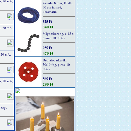
m, 20 mA,
Zsenília 8 mm, 10 db,
50 cm hosszú,
ultramarin
525 Ft
340 Ft
m, 20 mA,
Mágneskorong, ø 15 x
6 mm, 10 db /cs
935 Ft
470 Ft
, 20 mA,
Duplafogaskerék,
50/10 fog, piros, 10
db/cs
565 Ft
m, 20 mA,
290 Ft
tóhegy