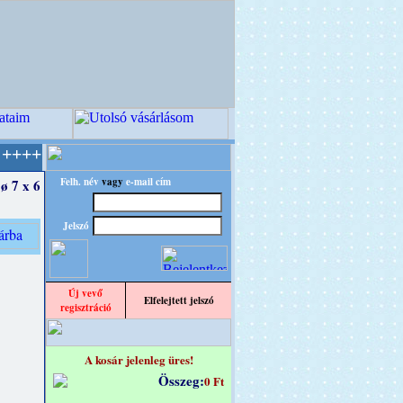
PITEC - A Kreatív Világ Mestere! +++++++ Old
Felh. név
vagy
e-mail cím
 ø 7 x 6
Jelszó
Új vevő
Elfelejtett jelszó
regisztráció
A kosár jelenleg üres!
Összeg:
0 Ft