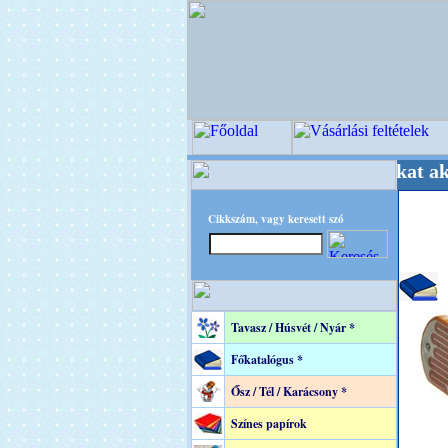
 Világ Mestere! +++++++ Oldalunkat akarattal
Cikkszám, vagy keresett szó
Tavasz / Húsvét / Nyár *
Főkatalógus *
Ősz / Tél / Karácsony *
Színes papírok