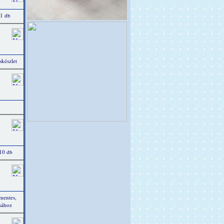
 1 db
készlet
 10 db
tmentes,
ásához