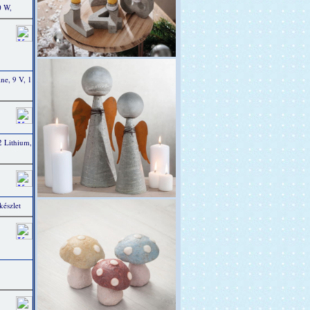
0 W,
e, 9 V, 1
 Lithium,
készlet