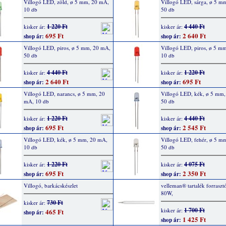
Villogó LED, zöld, ø 5 mm, 20 mA,
Villogó LED, sárga, ø 5 m
10 db
50 db
1 220 Ft
4 440 Ft
kisker ár:
kisker ár:
695 Ft
2 640 Ft
shop ár:
shop ár:
Villogó LED, piros, ø 5 mm, 20 mA,
Villogó LED, piros, ø 5 m
50 db
10 db
4 440 Ft
1 220 Ft
kisker ár:
kisker ár:
2 640 Ft
695 Ft
shop ár:
shop ár:
Villogó LED, narancs, ø 5 mm, 20
Villogó LED, kék, ø 5 mm
mA, 10 db
50 db
1 220 Ft
4 440 Ft
kisker ár:
kisker ár:
695 Ft
2 545 Ft
shop ár:
shop ár:
Villogó LED, kék, ø 5 mm, 20 mA,
Villogó LED, fehér, ø 5 m
10 db
50 db
1 220 Ft
4 075 Ft
kisker ár:
kisker ár:
695 Ft
2 350 Ft
shop ár:
shop ár:
Villogó, barkácskészlet
velleman® tartalék forrasz
80W,
730 Ft
kisker ár:
1 700 Ft
kisker ár:
465 Ft
shop ár:
1 425 Ft
shop ár: