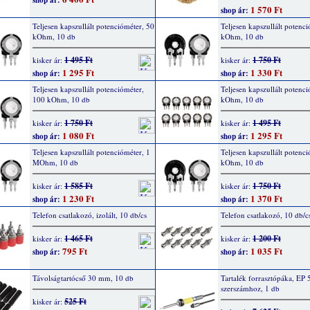
shop ár:
1 570 Ft
shop ár:
Teljesen kapszullált potencióméter, 50
Teljesen kapszullált potenci
kOhm, 10 db
kOhm, 10 db
1 495 Ft
1 750 Ft
kisker ár:
kisker ár:
1 295 Ft
1 330 Ft
shop ár:
shop ár:
Teljesen kapszullált potencióméter,
Teljesen kapszullált potenc
100 kOhm, 10 db
kOhm, 10 db
1 750 Ft
1 495 Ft
kisker ár:
kisker ár:
1 080 Ft
1 295 Ft
shop ár:
shop ár:
Teljesen kapszullált potencióméter, 1
Teljesen kapszullált potenci
MOhm, 10 db
kOhm, 10 db
1 585 Ft
1 750 Ft
kisker ár:
kisker ár:
1 230 Ft
1 370 Ft
shop ár:
shop ár:
Telefon csatlakozó, izolált, 10 db/cs
Telefon csatlakozó, 10 db/c
1 465 Ft
1 200 Ft
kisker ár:
kisker ár:
795 Ft
1 035 Ft
shop ár:
shop ár:
Távolságtartócső 30 mm, 10 db
Tartalék forrasztópáka, EP 5
szerszámhoz, 1 db
525 Ft
kisker ár: