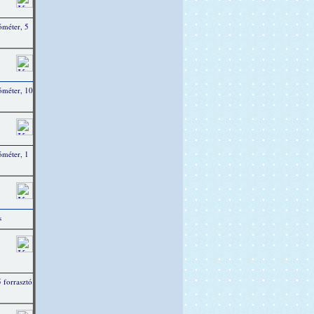
óméter, 5
ióméter, 10
óméter, 1
s
 forrasztó