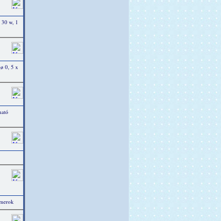
 30 w, 1
 ø 0, 5 x
ható
mmerok