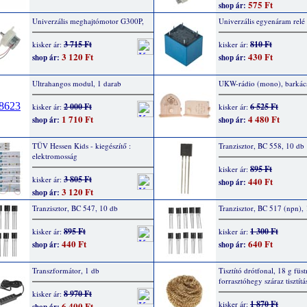
575 Ft
shop ár:
Univerzális meghajtómotor G300P,
Univerzális egyenáram relé
3 715 Ft
810 Ft
kisker ár:
kisker ár:
3 120 Ft
430 Ft
shop ár:
shop ár:
Ultrahangos modul, 1 darab
UKW-rádio (mono), barkács
2 000 Ft
6 525 Ft
kisker ár:
kisker ár:
1 710 Ft
4 480 Ft
shop ár:
shop ár:
TÜV Hessen Kids - kiegészítő :
Tranzisztor, BC 558, 10 db
elektromosság
895 Ft
kisker ár:
3 805 Ft
kisker ár:
440 Ft
shop ár:
3 120 Ft
shop ár:
Tranzisztor, BC 547, 10 db
Tranzisztor, BC 517 (npn),
895 Ft
1 300 Ft
kisker ár:
kisker ár:
440 Ft
640 Ft
shop ár:
shop ár:
Transzformátor, 1 db
Tisztító drótfonal, 18 g füs
forrasztóhegy száraz tisztít
8 970 Ft
kisker ár:
1 870 Ft
kisker ár:
6 400 Ft