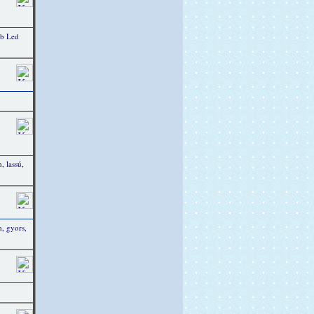
db Led
 lassú,
, gyors,