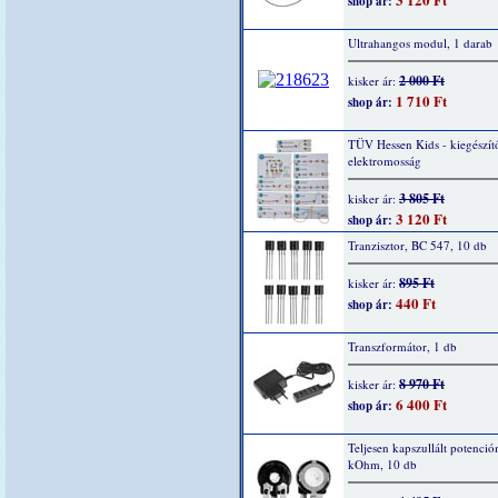
shop ár:
Ultrahangos modul, 1 darab
2 000 Ft
kisker ár:
1 710 Ft
shop ár:
TÜV Hessen Kids - kiegészítő
elektromosság
3 805 Ft
kisker ár:
3 120 Ft
shop ár:
Tranzisztor, BC 547, 10 db
895 Ft
kisker ár:
440 Ft
shop ár:
Transzformátor, 1 db
8 970 Ft
kisker ár:
6 400 Ft
shop ár:
Teljesen kapszullált potenció
kOhm, 10 db