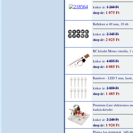
1 260 Ft
kisker ár:
1 075 Ft
shop ár:
Reflektor ø 40 mm, 10 db
2 345 Ft
kisker ár:
2 025 Ft
shop ár:
RC készlet Motus vitorlás, 1 
4 855 Ft
kisker ár:
4 085 Ft
shop ár:
Rainbow - LED 5 mm, lassú,
2 850 Ft
kisker ár:
1 485 Ft
shop ár:
Premium-Line elektromos mo
barkácskészlet
2 240 Ft
kisker ár:
1 920 Ft
shop ár:
Platina lap dróthidak, 140 db