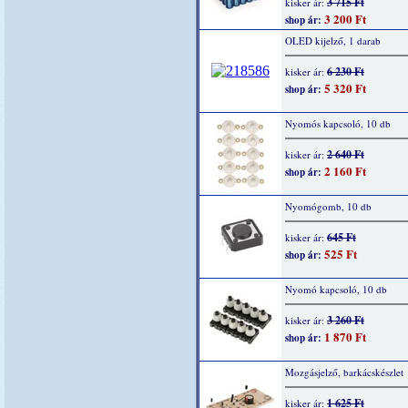
3 715 Ft
kisker ár:
3 200 Ft
shop ár:
OLED kijelző, 1 darab
6 230 Ft
kisker ár:
5 320 Ft
shop ár:
Nyomós kapcsoló, 10 db
2 640 Ft
kisker ár:
2 160 Ft
shop ár:
Nyomógomb, 10 db
645 Ft
kisker ár:
525 Ft
shop ár:
Nyomó kapcsoló, 10 db
3 260 Ft
kisker ár:
1 870 Ft
shop ár:
Mozgásjelző, barkácskészlet
1 625 Ft
kisker ár: