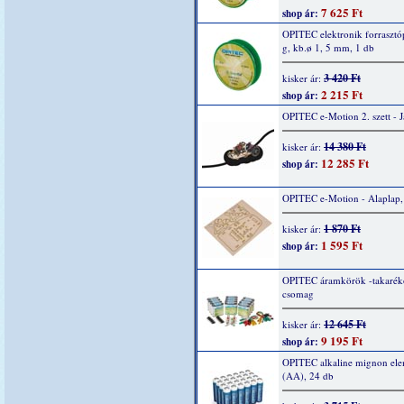
7 625 Ft
shop ár:
OPITEC elektronik forrasztó
g, kb.ø 1, 5 mm, 1 db
3 420 Ft
kisker ár:
2 215 Ft
shop ár:
OPITEC e-Motion 2. szett - 
14 380 Ft
kisker ár:
12 285 Ft
shop ár:
OPITEC e-Motion - Alaplap,
1 870 Ft
kisker ár:
1 595 Ft
shop ár:
OPITEC áramkörök -takarék
csomag
12 645 Ft
kisker ár:
9 195 Ft
shop ár:
OPITEC alkaline mignon ele
(AA), 24 db