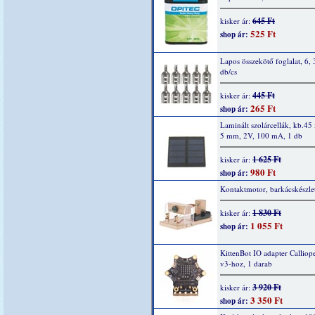
645 Ft
kisker ár:
525 Ft
shop ár:
Lapos összekötő foglalat, 6,
db/cs
445 Ft
kisker ár:
265 Ft
shop ár:
Laminált szolárcellák, kb.45 
5 mm, 2V, 100 mA, 1 db
1 625 Ft
kisker ár:
980 Ft
shop ár:
Kontaktmotor, barkácskészle
1 830 Ft
kisker ár:
1 055 Ft
shop ár:
KittenBot IO adapter Calliop
v3-hoz, 1 darab
3 920 Ft
kisker ár:
3 350 Ft
shop ár: