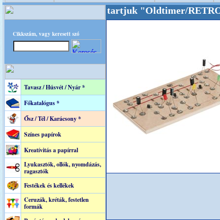
lunkat akarattal tartjuk "Oldtimer/RETRO" de
Cikkszám, vagy keresett szó
Tavasz / Húsvét / Nyár *
Főkatalógus *
Ősz / Tél / Karácsony *
Színes papírok
Kreatívitás a papírral
Lyukasztók, ollók, nyomdázás,
ragasztók
Festékek és kellékek
Ceruzák, kréták, festetlen
formák