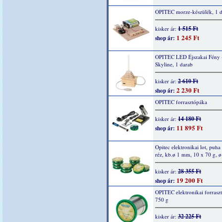
OPITEC morze-készülék, 1 
1 515 Ft
kisker ár:
1 245 Ft
shop ár:
OPITEC LED Éjszakai Fény 
Skyline, 1 darab
2 610 Ft
kisker ár:
2 230 Ft
shop ár:
OPITEC forrasztópáka
14 180 Ft
kisker ár:
11 895 Ft
shop ár:
Opitec elektronikai lot, puha
réz, kb.ø 1 mm, 10 x 70 g, 
28 355 Ft
kisker ár:
19 200 Ft
shop ár:
OPITEC elektronikai forrasz
750 g
32 225 Ft
kisker ár: