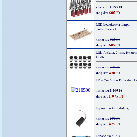
1 095 Ft
kisker ár:
605 Ft
shop ár:
LED közlekedési lámpa,
barkácskészlet
935 Ft
kisker ár:
605 Ft
shop ár:
LED foglalat, 5 mm, fekete
10 db
770 Ft
kisker ár:
430 Ft
shop ár:
LDR/fényérzékelő modul, 1 
1 260 Ft
kisker ár:
1 075 Ft
shop ár:
Laposelem tartó doboz, 1 db
580 Ft
kisker ár:
475 Ft
shop ár:
Laposelem 4, 5 V