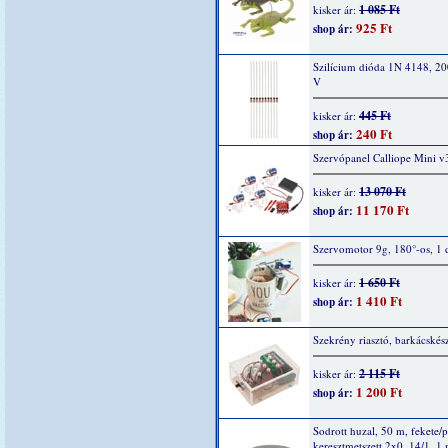
1 085 Ft
kisker ár:
925 Ft
shop ár:
Szilícium dióda 1N 4148, 2
V
445 Ft
kisker ár:
240 Ft
shop ár:
Szervópanel Calliope Mini v
13 070 Ft
kisker ár:
11 170 Ft
shop ár:
Szervomotor 9g, 180°-os, 1 
1 650 Ft
kisker ár:
1 410 Ft
shop ár:
Szekrény riasztó, barkácskész
2 115 Ft
kisker ár:
1 200 Ft
shop ár:
Sodrott huzal, 50 m, fekete/p
keresztmetszett 2x0, 14/1, 1