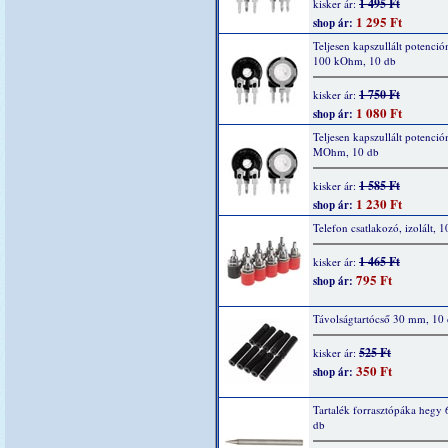
1 495 Ft
kisker ár:
1 295 Ft
shop ár:
Teljesen kapszullált potenció
100 kOhm, 10 db
1 750 Ft
kisker ár:
1 080 Ft
shop ár:
Teljesen kapszullált potenció
MOhm, 10 db
1 585 Ft
kisker ár:
1 230 Ft
shop ár:
Telefon csatlakozó, izolált, 1
1 465 Ft
kisker ár:
795 Ft
shop ár:
Távolságtartócső 30 mm, 10
525 Ft
kisker ár:
350 Ft
shop ár:
Tartalék forrasztópáka hegy 
db