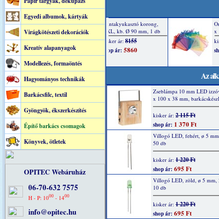
Papír tárgyak, dekupázs
Egyedi albumok, kártyák
Virágkötészeti dekorációk
Kreatív alapanyagok
Modellezés, formaöntés
Az alk
Hagyományos technikák
Zseblámpa 10 mm LED izzóv
Barkácsfilc, textil
x 100 x 38 mm, barkácskészl
Gyöngyök, ékszerkészítés
2 115 Ft
kisker ár:
1 370 Ft
shop ár:
Építő barkács csomagok
Villogó LED, fehért, ø 5 m
Könyvek, ötletek
50 db
1 220 Ft
kisker ár:
695 Ft
shop ár:
OPITEC Webáruház
Villogó LED, zöld, ø 5 mm,
06-70-632 7575
10 db
00
00
H - P: 10
- 14
1 220 Ft
kisker ár:
info@opitec.hu
695 Ft
shop ár: