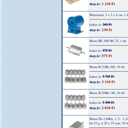
1 230 Ft
shop ár:
Motortartó, 3 x 3 x 4 cm, 1 
360 Ft
kisker ár:
230 Ft
shop ár:
Motor RE 300/ RC 23, 1 db
975 Ft
kisker ár:
575 Ft
shop ár:
Motor R 21/Re 260, 10 db
5 705 Ft
kisker ár:
3 310 Ft
shop ár:
Motor R 20/Re 140, 10 db
5 300 Ft
kisker ár:
2 830 Ft
shop ár:
Motor FA-130RA, 1, 5 - 3, 
kb.15 g, ø 20 x 25 mm, 10 