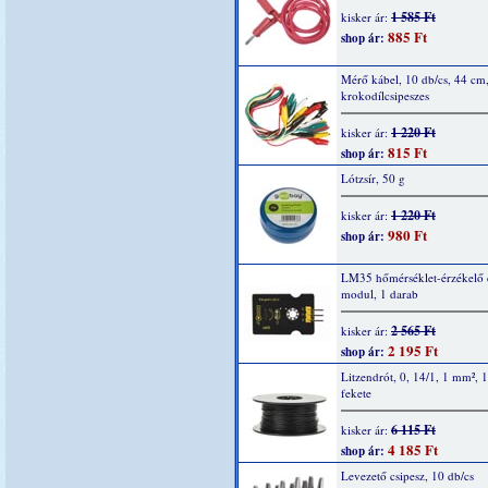
1 585 Ft
kisker ár:
885 Ft
shop ár:
Mérő kábel, 10 db/cs, 44 cm
krokodílcsipeszes
1 220 Ft
kisker ár:
815 Ft
shop ár:
Lótzsír, 50 g
1 220 Ft
kisker ár:
980 Ft
shop ár:
LM35 hőmérséklet-érzékelő 
modul, 1 darab
2 565 Ft
kisker ár:
2 195 Ft
shop ár:
Litzendrót, 0, 14/1, 1 mm², 
fekete
6 115 Ft
kisker ár:
4 185 Ft
shop ár:
Levezető csipesz, 10 db/cs