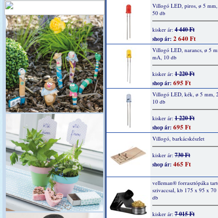
Villogó LED, piros, ø 5 mm
50 db
4 440 Ft
kisker ár:
2 640 Ft
shop ár:
Villogó LED, narancs, ø 5 
mA, 10 db
1 220 Ft
kisker ár:
695 Ft
shop ár:
Villogó LED, kék, ø 5 mm, 
10 db
1 220 Ft
kisker ár:
695 Ft
shop ár:
Villogó, barkácskészlet
730 Ft
kisker ár:
465 Ft
shop ár:
velleman® forrasztópáka tartó
szivaccsal, kb 175 x 95 x 7
db
7 015 Ft
kisker ár: