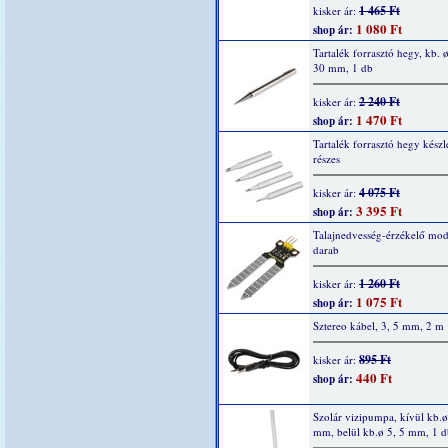
1 465 Ft
kisker ár:
1 080 Ft
shop ár:
Tartalék forrasztó hegy, kb. ø
30 mm, 1 db
2 240 Ft
kisker ár:
1 470 Ft
shop ár:
Tartalék forrasztó hegy készle
részes
4 075 Ft
kisker ár:
3 395 Ft
shop ár:
Talajnedvesség-érzékelő mod
darab
1 260 Ft
kisker ár:
1 075 Ft
shop ár:
Sztereo kábel, 3, 5 mm, 2 m
895 Ft
kisker ár:
440 Ft
shop ár:
Szolár vizipumpa, kívül kb.ø
mm, belül kb.ø 5, 5 mm, 1 d