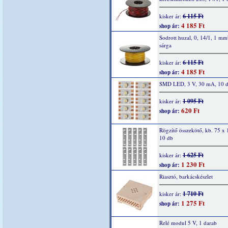
6 115 Ft
kisker ár:
4 185 Ft
shop ár:
Sodrott huzal, 0, 14/1, 1 mm
sárga
6 115 Ft
kisker ár:
4 185 Ft
shop ár:
SMD LED, 3 V, 30 mA, 10 
1 095 Ft
kisker ár:
620 Ft
shop ár:
Rögzítő összekötő, kb. 75 x
10 db
1 625 Ft
kisker ár:
1 230 Ft
shop ár:
Riasztó, barkácskészlet
1 710 Ft
kisker ár:
1 275 Ft
shop ár:
Relé modul 5 V, 1 darab