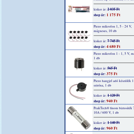
2 035 Ft
kisker ár:
1 175 Ft
shop ár:
Piezo mikrofon 1, 5 - 24 V,
mágneses, 10 db
7 745 Ft
kisker ár:
4 680 Ft
shop ár:
Piezo mikrofon 1 - 1, 5 V, m
1 db
565 Ft
kisker ár:
375 Ft
shop ár:
Piezo hangjel adó készülék 1
sziréna, 1 db
1 120 Ft
kisker ár:
940 Ft
shop ár:
PeakTech® finom biztosíték 
10A / 600 V, 1 db
1 140 Ft
kisker ár:
960 Ft
shop ár: