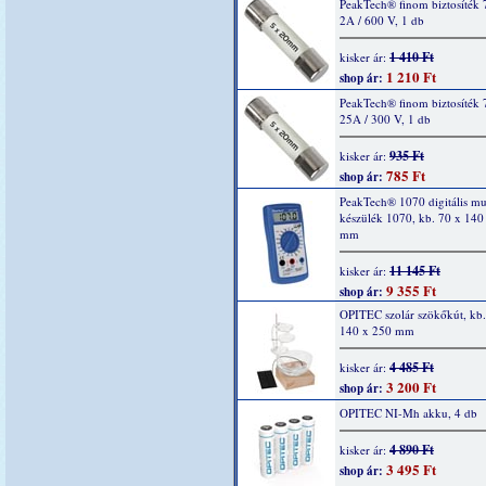
PeakTech® finom biztosíték 
2A / 600 V, 1 db
1 410 Ft
kisker ár:
1 210 Ft
shop ár:
PeakTech® finom biztosíték 
25A / 300 V, 1 db
935 Ft
kisker ár:
785 Ft
shop ár:
PeakTech® 1070 digitális mu
készülék 1070, kb. 70 x 140
mm
11 145 Ft
kisker ár:
9 355 Ft
shop ár:
OPITEC szolár szökőkút, kb.
140 x 250 mm
4 485 Ft
kisker ár:
3 200 Ft
shop ár:
OPITEC NI-Mh akku, 4 db
4 890 Ft
kisker ár:
3 495 Ft
shop ár: