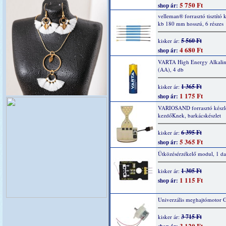
5 750 Ft
shop ár:
velleman® forrasztó tisztító k
kb 180 mm hosszú, 6 részes
5 560 Ft
kisker ár:
4 680 Ft
shop ár:
VARTA High Energy Alkaline
(AA), 4 db
1 365 Ft
kisker ár:
1 175 Ft
shop ár:
VARIOSAND forrasztó készl
kezdőKnek, barkácskészlet
6 395 Ft
kisker ár:
5 365 Ft
shop ár:
Ütközésérzékelő modul, 1 da
1 305 Ft
kisker ár:
1 115 Ft
shop ár:
Univerzális meghajtómotor 
3 715 Ft
kisker ár:
3 120 Ft