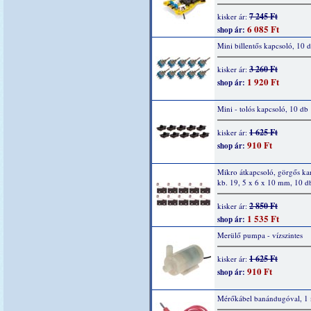
7 245 Ft
kisker ár:
6 085 Ft
shop ár:
Mini billentős kapcsoló, 10 
3 260 Ft
kisker ár:
1 920 Ft
shop ár:
Mini - tolós kapcsoló, 10 db
1 625 Ft
kisker ár:
910 Ft
shop ár:
Mikro átkapcsoló, görgős ka
kb. 19, 5 x 6 x 10 mm, 10 d
2 850 Ft
kisker ár:
1 535 Ft
shop ár:
Merülő pumpa - vízszintes
1 625 Ft
kisker ár:
910 Ft
shop ár:
Mérőkábel banándugóval, 1 