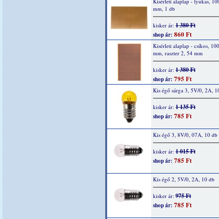
Kisérleti alaplap - lyukas, 1
mm, 1 db
1 380 Ft
kisker ár:
860 Ft
shop ár:
Kisérleti alaplap - csíkos, 10
mm, raszter 2, 54 mm
1 380 Ft
kisker ár:
795 Ft
shop ár:
Kis égő sárga 3, 5V/0, 2A, 1
1 135 Ft
kisker ár:
785 Ft
shop ár:
Kis égő 3, 8V/0, 07A, 10 db
1 015 Ft
kisker ár:
785 Ft
shop ár:
Kis égő 2, 5V/0, 2A, 10 db
975 Ft
kisker ár:
785 Ft
shop ár: