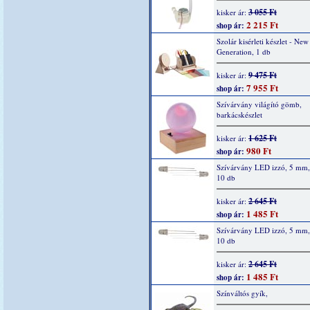
3 055 Ft
kisker ár:
2 215 Ft
shop ár:
Szolár kisérleti készlet - New
Generation, 1 db
9 475 Ft
kisker ár:
7 955 Ft
shop ár:
Szívárvány világító gömb,
barkácskészlet
1 625 Ft
kisker ár:
980 Ft
shop ár:
Szívárvány LED izzó, 5 mm, 
10 db
2 645 Ft
kisker ár:
1 485 Ft
shop ár:
Szívárvány LED izzó, 5 mm,
10 db
2 645 Ft
kisker ár:
1 485 Ft
shop ár:
Színváltós gyík,