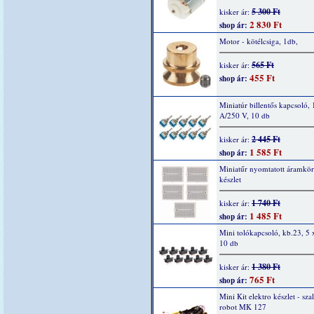
5 300 Ft
kisker ár:
2 830 Ft
shop ár:
Motor - kötélcsiga, 1db,
565 Ft
kisker ár:
455 Ft
shop ár:
Miniatúr billentős kapcsoló,
A/250 V, 10 db
2 445 Ft
kisker ár:
1 585 Ft
shop ár:
Miniatűr nyomtatott áramkör
készlet
1 740 Ft
kisker ár:
1 485 Ft
shop ár:
Mini tolókapcsoló, kb.23, 5
10 db
1 380 Ft
kisker ár:
765 Ft
shop ár:
Mini Kit elektro készlet - sza
robot MK 127