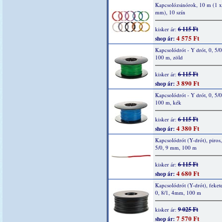
Kapcsolózsinórok, 10 m (1 x
mm), 10 szín
6 115 Ft
kisker ár:
4 575 Ft
shop ár:
Kapcsolódrót - Y drót, 0, 5/
100 m, zöld
6 115 Ft
kisker ár:
3 890 Ft
shop ár:
Kapcsolódrót - Y drót, 0, 5/
100 m, kék
6 115 Ft
kisker ár:
4 380 Ft
shop ár:
Kapcsolódrót (Y-drót), piros,
5/0, 9 mm, 100 m
6 115 Ft
kisker ár:
4 680 Ft
shop ár:
Kapcsolódrót (Y-drót), fekete
0, 8/1, 4mm, 100 m
9 025 Ft
kisker ár:
7 570 Ft
shop ár: