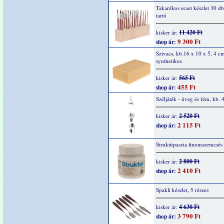
Takarékos ecset készlet 30 db
tartó
11 420 Ft
kisker ár:
9 300 Ft
shop ár:
Szivacs, kb.16 x 10 x 5, 4 c
synthetikus
565 Ft
kisker ár:
455 Ft
shop ár:
Széljáték - üveg és fém, kb.
2 520 Ft
kisker ár:
2 115 Ft
shop ár:
Struktúpaszta finomszemcsés
2 800 Ft
kisker ár:
2 410 Ft
shop ár:
Spakli készlet, 5 részes
4 630 Ft
kisker ár:
3 790 Ft
shop ár: