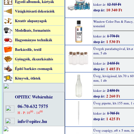
Egyedi albumok, kártyák
12 315 Ft
kisker ár:
10 340 Ft
shop ár:
Virágkötészeti dekorációk
Kreatív alapanyagok
Window Color Fun & Fancy,
testszínű
Modellezés, formaöntés
1 770 Ft
kisker ár:
Hagyományos technikák
1 530 Ft
shop ár:
Üvegek parafadugóval, kb.ø
Barkácsfilc, textil
mm, 5 db
Gyöngyök, ékszerkészítés
2 035 Ft
kisker ár:
1 485 Ft
Építő barkács csomagok
shop ár:
Üveg, kivágással, kb.70 x 60
Könyvek, ötletek
mm, 1 db
2 850 Ft
kisker ár:
2 260 Ft
OPITEC Webáruház
shop ár:
Üveg pipette, kb.155 mm, 1 
06-70-632 7575
00
00
H - P: 10
- 14
1 705 Ft
kisker ár:
1 425 Ft
shop ár:
info@opitec.hu
Üveg csapágy, ø8 x 5 mm, fe