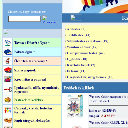
Cikkszám, vagy keresett szó
Fes
• Arcfestés (2)
• Textilfesték (41)
• Selyemfestés és eszközei (19)
Tavasz / Húsvét / Nyár *
• Window - Color (17)
Főkatalógus *
• Cserépzománc festék (42)
• Ujjfesték (10)
Ősz / Tél / Karácsony *
• Karcfólia képek (7)
Színes papírok
• Fa lazúr (11)
• Üvegfestékek, üveg formák (10)
Kreatívitás a papírral
Festékek és kellékek
Lyukasztók, ollók, nyomdázás,
ragasztók
Window Color öntapadós fóli
Festékek és kellékek
70 cm 10 levél
Ceruzák, kréták, festetlen
12 235 Ft
kisker ár:
formák
8 425 Ft
shop ár:
Papír tárgyak, dekupázs
Window Color KREUL XL ké