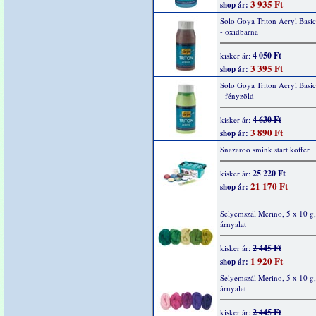
3 935 Ft
shop ár:
Solo Goya Triton Acryl Basi
- oxidbarna
4 050 Ft
kisker ár:
3 395 Ft
shop ár:
Solo Goya Triton Acryl Basi
- fényzöld
4 630 Ft
kisker ár:
3 890 Ft
shop ár:
Snazaroo smink start koffer
25 220 Ft
kisker ár:
21 170 Ft
shop ár:
Selyemszál Merino, 5 x 10 g,
árnyalat
2 445 Ft
kisker ár:
1 920 Ft
shop ár:
Selyemszál Merino, 5 x 10 g,
árnyalat
2 445 Ft
kisker ár: