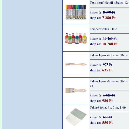
Textilfestő filctoll készlet, 12
8 970 Ft
kisker ár:
7 280 Ft
shop ár:
Temperafesték - fluo
13 460 Ft
kisker ár:
10 780 Ft
shop ár:
Talens lapos sörteecset 360 - 
975 Ft
kisker ár:
635 Ft
shop ár:
Talens lapos sörteecset 360 - 
db
1 425 Ft
kisker ár:
980 Ft
shop ár:
Takaró fólia, 4 x 5 m, 1 db
655 Ft
kisker ár:
550 Ft
shop ár: