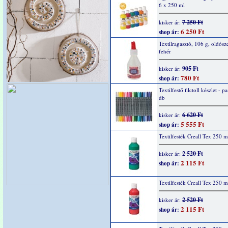
6 x 250 ml
7 250 Ft
kisker ár:
6 250 Ft
shop ár:
Textilragasztó, 106 g, oldósz
fehér
905 Ft
kisker ár:
780 Ft
shop ár:
Textilfestő filctoll készlet - pa
db
6 620 Ft
kisker ár:
5 555 Ft
shop ár:
Textilfesték Creall Tex 250 m
2 520 Ft
kisker ár:
2 115 Ft
shop ár:
Textilfesték Creall Tex 250 m
2 520 Ft
kisker ár:
2 115 Ft
shop ár: