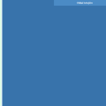
Oldal tetejére