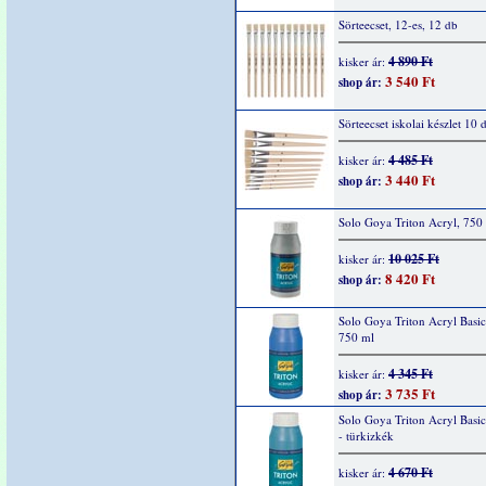
Sörteecset, 12-es, 12 db
4 890 Ft
kisker ár:
3 540 Ft
shop ár:
Sörteecset iskolai készlet 10 
4 485 Ft
kisker ár:
3 440 Ft
shop ár:
Solo Goya Triton Acryl, 750 
10 025 Ft
kisker ár:
8 420 Ft
shop ár:
Solo Goya Triton Acryl Basic
750 ml
4 345 Ft
kisker ár:
3 735 Ft
shop ár:
Solo Goya Triton Acryl Basi
- türkizkék
4 670 Ft
kisker ár: