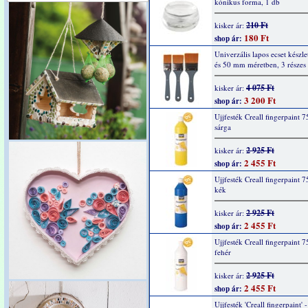
kónikus forma, 1 db
210 Ft
kisker ár:
180 Ft
shop ár:
Univerzális lapos ecset készle
és 50 mm méretben, 3 részes
4 075 Ft
kisker ár:
3 200 Ft
shop ár:
Ujjfesték Creall fingerpaint 7
sárga
2 925 Ft
kisker ár:
2 455 Ft
shop ár:
Ujjfesték Creall fingerpaint 7
kék
2 925 Ft
kisker ár:
2 455 Ft
shop ár:
Ujjfesték Creall fingerpaint 7
fehér
2 925 Ft
kisker ár:
2 455 Ft
shop ár:
Ujjfesték 'Creall fingerpaint' -