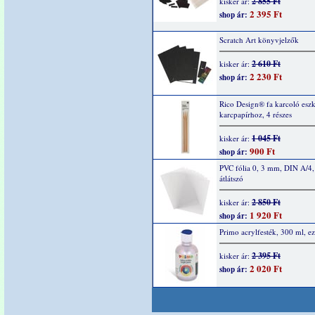
2 855 Ft
kisker ár:
2 395 Ft
shop ár:
Scratch Art könyvjelzők
2 610 Ft
kisker ár:
2 230 Ft
shop ár:
Rico Design® fa karcoló esz
karcpapírhoz, 4 részes
1 045 Ft
kisker ár:
900 Ft
shop ár:
PVC fólia 0, 3 mm, DIN A/4,
átlátszó
2 850 Ft
kisker ár:
1 920 Ft
shop ár:
Primo acrylfesték, 300 ml, ez
2 395 Ft
kisker ár:
2 020 Ft
shop ár: