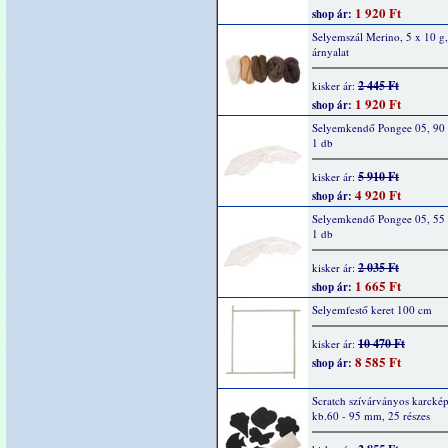
1 920 Ft
shop ár:
Selyemszál Merino, 5 x 10 g,
árnyalat
2 445 Ft
kisker ár:
1 920 Ft
shop ár:
Selyemkendő Pongee 05, 90 
1 db
5 910 Ft
kisker ár:
4 920 Ft
shop ár:
Selyemkendő Pongee 05, 55 
1 db
2 035 Ft
kisker ár:
1 665 Ft
shop ár:
Selyemfestő keret 100 cm
10 470 Ft
kisker ár:
8 585 Ft
shop ár:
Scratch szívárványos karcké
kb.60 - 95 mm, 25 részes