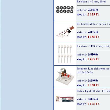
Reflektor ø 40 mm, 10 db
2 345 Ft
kisker ár:
2 025 Ft
shop ár:
RC készlet Motus vitorlás, 1 
4 855 Ft
kisker ár:
4 085 Ft
shop ár:
Rainbow - LED 5 mm, lassú,
2 850 Ft
kisker ár:
1 485 Ft
shop ár:
Premium-Line elektromos mo
barkácskészlet
2 240 Ft
kisker ár:
1 920 Ft
shop ár:
Platina lap dróthidak, 140 db
2 035 Ft
kisker ár:
1 175 Ft
shop ár: