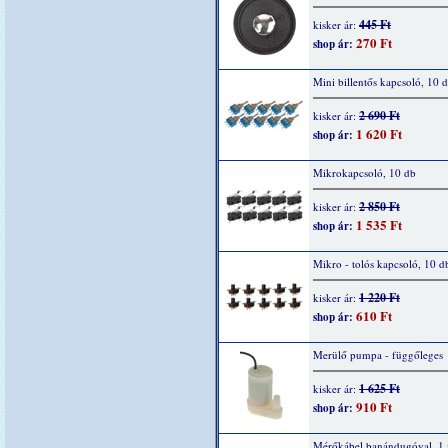
445 Ft
kisker ár:
270 Ft
shop ár:
Mini billentős kapcsoló, 10 
2 690 Ft
kisker ár:
1 620 Ft
shop ár:
Mikrokapcsoló, 10 db
2 850 Ft
kisker ár:
1 535 Ft
shop ár:
Mikro - tolós kapcsoló, 10 d
1 220 Ft
kisker ár:
610 Ft
shop ár:
Merülő pumpa - függőleges
1 625 Ft
kisker ár:
910 Ft
shop ár:
Mérőkábel banándugóval, 1 