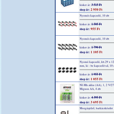
3 515 Ft
kisker ár:
2 950 Ft
shop ár:
Nyomós kapcsoló, 10 db
1 505 Ft
kisker ár:
955 Ft
shop ár:
Nyomós kapcsoló, 10 db
1 790 Ft
kisker ár:
1 105 Ft
shop ár:
Nyomó kapcsoló, kb.29 x 12
mm, ki - be kapcsolóval, 10
1 955 Ft
kisker ár:
1 055 Ft
shop ár:
NI-Mh akku (AA), 1, 2 V/2
Mignon AA, 4 db
4 395 Ft
kisker ár:
3 695 Ft
shop ár:
Mozgásjelző, barkácskészlet