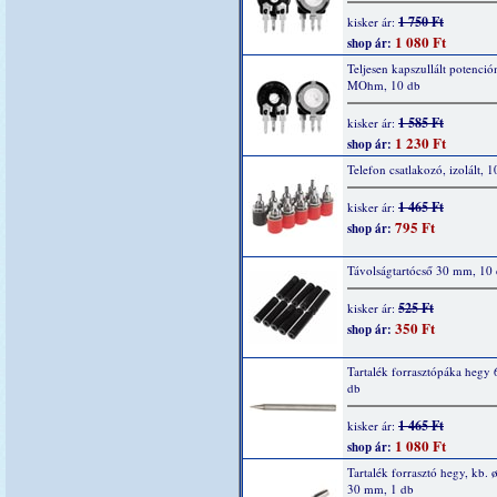
1 750 Ft
kisker ár:
1 080 Ft
shop ár:
Teljesen kapszullált potenció
MOhm, 10 db
1 585 Ft
kisker ár:
1 230 Ft
shop ár:
Telefon csatlakozó, izolált, 1
1 465 Ft
kisker ár:
795 Ft
shop ár:
Távolságtartócső 30 mm, 10
525 Ft
kisker ár:
350 Ft
shop ár:
Tartalék forrasztópáka hegy 
db
1 465 Ft
kisker ár:
1 080 Ft
shop ár:
Tartalék forrasztó hegy, kb. ø
30 mm, 1 db