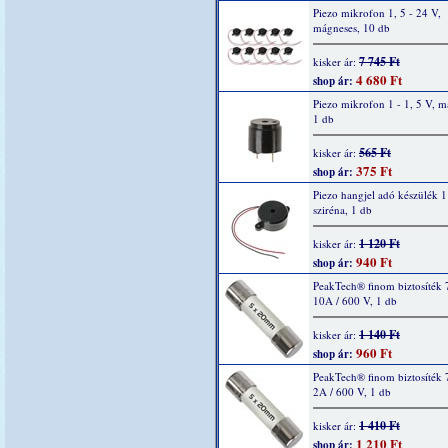
Piezo mikrofon 1, 5 - 24 V,
mágneses, 10 db
7 745 Ft
kisker ár:
4 680 Ft
shop ár:
Piezo mikrofon 1 - 1, 5 V, m
1 db
565 Ft
kisker ár:
375 Ft
shop ár:
Piezo hangjel adó készülék 1
sziréna, 1 db
1 120 Ft
kisker ár:
940 Ft
shop ár:
PeakTech® finom biztosíték 
10A / 600 V, 1 db
1 140 Ft
kisker ár:
960 Ft
shop ár:
PeakTech® finom biztosíték 
2A / 600 V, 1 db
1 410 Ft
kisker ár:
1 210 Ft
shop ár: