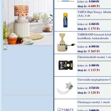
5 560 Ft
kisker ár:
4 680 Ft
shop ár:
VARTA High Energy Alkaline
(AA), 4 db
1 365 Ft
kisker ár:
1 175 Ft
shop ár:
VARIOSAND forrasztó készl
kezdőKnek, barkácskészlet
6 395 Ft
kisker ár:
5 365 Ft
shop ár:
Ütközésérzékelő modul, 1 da
1 305 Ft
kisker ár:
1 115 Ft
shop ár:
Univerzális meghajtómotor 
3 715 Ft
kisker ár:
3 120 Ft
shop ár:
Ultrahangos modul, 1 darab
2 000 Ft
kisker ár: