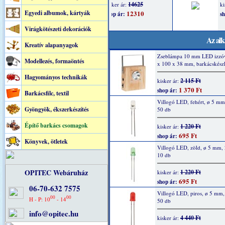
Egyedi albumok, kártyák
Virágkötészeti dekorációk
Az alk
Kreatív alapanyagok
Zseblámpa 10 mm LED izzóv
Modellezés, formaöntés
x 100 x 38 mm, barkácskészl
Hagyományos technikák
2 115 Ft
kisker ár:
1 370 Ft
shop ár:
Barkácsfilc, textil
Villogó LED, fehért, ø 5 m
Gyöngyök, ékszerkészítés
50 db
Építő barkács csomagok
1 220 Ft
kisker ár:
695 Ft
shop ár:
Könyvek, ötletek
Villogó LED, zöld, ø 5 mm,
10 db
OPITEC Webáruház
1 220 Ft
kisker ár:
695 Ft
shop ár:
06-70-632 7575
Villogó LED, piros, ø 5 mm
00
00
H - P: 10
- 14
50 db
info@opitec.hu
4 440 Ft
kisker ár: