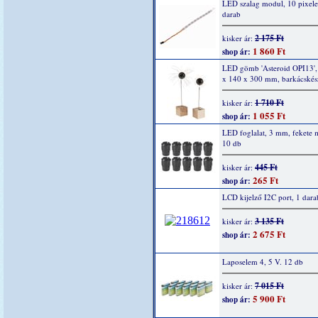
LED szalag modul, 10 pixel
darab
2 175 Ft
kisker ár:
1 860 Ft
shop ár:
LED gömb 'Asteroid OPI13',
x 140 x 300 mm, barkácskész
1 710 Ft
kisker ár:
1 055 Ft
shop ár:
LED foglalat, 3 mm, fekete
10 db
445 Ft
kisker ár:
265 Ft
shop ár:
LCD kijelző I2C port, 1 dara
3 135 Ft
kisker ár:
2 675 Ft
shop ár:
Laposelem 4, 5 V. 12 db
7 015 Ft
kisker ár:
5 900 Ft
shop ár: