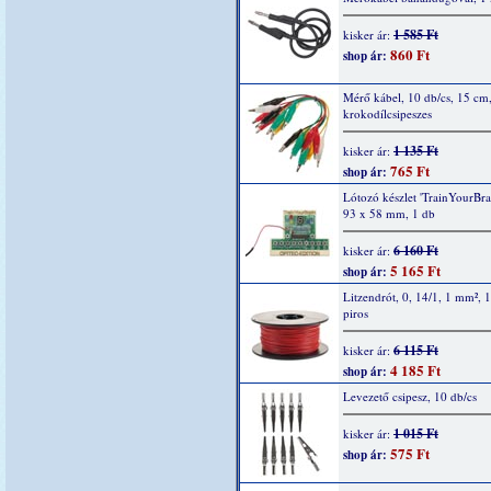
1 585 Ft
kisker ár:
860 Ft
shop ár:
Mérő kábel, 10 db/cs, 15 cm
krokodílcsipeszes
1 135 Ft
kisker ár:
765 Ft
shop ár:
Lótozó készlet 'TrainYourBrai
93 x 58 mm, 1 db
6 160 Ft
kisker ár:
5 165 Ft
shop ár:
Litzendrót, 0, 14/1, 1 mm², 
piros
6 115 Ft
kisker ár:
4 185 Ft
shop ár:
Levezető csipesz, 10 db/cs
1 015 Ft
kisker ár:
575 Ft
shop ár: