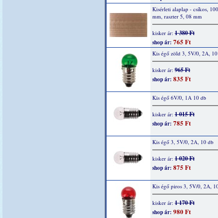
Kisérleti alaplap - csíkos, 10
mm, raszter 5, 08 mm
1 380 Ft
kisker ár:
765 Ft
shop ár:
Kis égő zöld 3, 5V/0, 2A, 10
965 Ft
kisker ár:
835 Ft
shop ár:
Kis égő 6V/0, 1A 10 db
1 015 Ft
kisker ár:
785 Ft
shop ár:
Kis égő 3, 5V/0, 2A, 10 db
1 020 Ft
kisker ár:
875 Ft
shop ár:
Kis égő piros 3, 5V/0, 2A, 1
1 170 Ft
kisker ár:
980 Ft
shop ár: