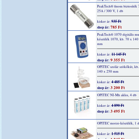
PeakTech® finom biztosíték 
25A / 300 V, 1 db
935 Ft
kisker ár:
785 Ft
shop ár:
PeakTech® 1070 digitális mu
készülék 1070, kb. 70 x 140
mm
11 145 Ft
kisker ár:
9 355 Ft
shop ár:
OPITEC szolár szökőkút, kb.
140 x 250 mm
4 485 Ft
kisker ár:
3 200 Ft
shop ár:
OPITEC NI-Mh akku, 4 db
4 890 Ft
kisker ár:
3 495 Ft
shop ár:
OPITEC morze-készülék, 1 
1 515 Ft
kisker ár: