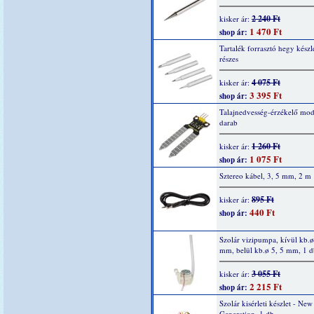
2 240 Ft
kisker ár:
1 470 Ft
shop ár:
Tartalék forrasztó hegy készle
részes
4 075 Ft
kisker ár:
3 395 Ft
shop ár:
Talajnedvesség-érzékelő mod
darab
1 260 Ft
kisker ár:
1 075 Ft
shop ár:
Sztereo kábel, 3, 5 mm, 2 m
895 Ft
kisker ár:
440 Ft
shop ár:
Szolár vizipumpa, kívül kb.ø
mm, belül kb.ø 5, 5 mm, 1 d
3 055 Ft
kisker ár:
2 215 Ft
shop ár:
Szolár kisérleti készlet - New
Generation, 1 db