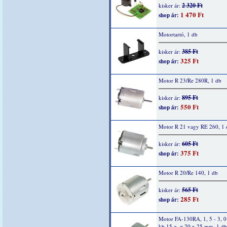
2 320 Ft
kisker ár:
1 470 Ft
shop ár:
Motortartó, 1 db
385 Ft
kisker ár:
325 Ft
shop ár:
Motor R 23/Re 280R, 1 db
895 Ft
kisker ár:
550 Ft
shop ár:
Motor R 21 vagy RE 260, 1 
605 Ft
kisker ár:
375 Ft
shop ár:
Motor R 20/Re 140, 1 db
565 Ft
kisker ár:
285 Ft
shop ár:
Motor FA-130RA, 1, 5 - 3, 
kb.15 g, ø 20 x 25 mm, 1 db