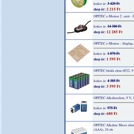
3 420 Ft
kisker ár:
2 215 Ft
shop ár:
OPITEC e-Motion 2. szett - 
14 380 Ft
kisker ár:
12 285 Ft
shop ár:
OPITEC e-Motion - Alaplap,
1 870 Ft
kisker ár:
1 595 Ft
shop ár:
OPITEC blokk elem 6F22, 9 
4 385 Ft
kisker ár:
3 595 Ft
shop ár:
OPITEC Alkalineelem, 9 V, 
975 Ft
kisker ár:
680 Ft
shop ár:
OPITEC Alkaline Micro elem
(AAA), 24 db