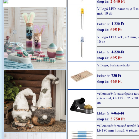
2 640 Ft
shop ár:
Villogó LED, narancs, ø 5 
mA, 10 db
1 220 Ft
kisker ár:
695 Ft
shop ár:
Villogó LED, kék, ø 5 mm, 
10 db
1 220 Ft
kisker ár:
695 Ft
shop ár:
Villogó, barkácskészlet
730 Ft
kisker ár:
465 Ft
shop ár:
velleman® forrasztópáka tartó
szivaccsal, kb 175 x 95 x 7
db
7 015 Ft
kisker ár:
5 750 Ft
shop ár:
velleman® forrasztó tisztító k
kb 180 mm hosszú, 6 részes