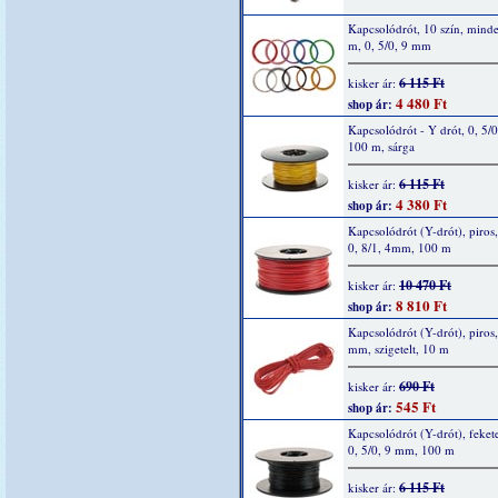
Kapcsolódrót, 10 szín, mind
m, 0, 5/0, 9 mm
6 115 Ft
kisker ár:
4 480 Ft
shop ár:
Kapcsolódrót - Y drót, 0, 5/
100 m, sárga
6 115 Ft
kisker ár:
4 380 Ft
shop ár:
Kapcsolódrót (Y-drót), piros,
0, 8/1, 4mm, 100 m
10 470 Ft
kisker ár:
8 810 Ft
shop ár:
Kapcsolódrót (Y-drót), piros,
mm, szigetelt, 10 m
690 Ft
kisker ár:
545 Ft
shop ár:
Kapcsolódrót (Y-drót), fekete
0, 5/0, 9 mm, 100 m
6 115 Ft
kisker ár: