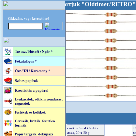
nkat akarattal tartjuk "Oldtimer/RETRO" desi
Cikkszám, vagy keresett szó
Tavasz / Húsvét / Nyár *
Főkatalógus *
Ősz / Tél / Karácsony *
Színes papírok
Kreatívitás a papírral
Lyukasztók, ollók, nyomdázás,
ragasztók
Festékek és kellékek
Ceruzák, kréták, festetlen
formák
Papír tárgyak, dekupázs