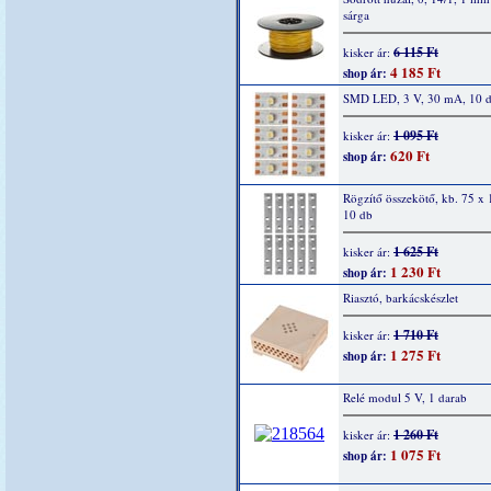
sárga
6 115 Ft
kisker ár:
4 185 Ft
shop ár:
SMD LED, 3 V, 30 mA, 10 
1 095 Ft
kisker ár:
620 Ft
shop ár:
Rögzítő összekötő, kb. 75 x
10 db
1 625 Ft
kisker ár:
1 230 Ft
shop ár:
Riasztó, barkácskészlet
1 710 Ft
kisker ár:
1 275 Ft
shop ár:
Relé modul 5 V, 1 darab
1 260 Ft
kisker ár:
1 075 Ft
shop ár: