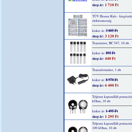
1 710 Ft
shop ár:
TÜV Hessen Kids - kiegészítő
elektromosság
3 805 Ft
kisker ár:
3 120 Ft
shop ár:
Tranzisztor, BC 547, 10 db
895 Ft
kisker ár:
440 Ft
shop ár:
Transzformátor, 1 db
8 970 Ft
kisker ár:
6 400 Ft
shop ár:
Teljesen kapszullált potenció
kOhm, 10 db
1 495 Ft
kisker ár:
1 295 Ft
shop ár:
Teljesen kapszullált potenció
100 kOhm, 10 db