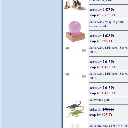
9 475 Ft
kisker ár:
7 955 Ft
shop ár:
Szívárvány világító gömb,
barkácskészlet
1 625 Ft
kisker ár:
980 Ft
shop ár:
Szívárvány LED izzó, 5 mm, 
10 db
2 645 Ft
kisker ár:
1 485 Ft
shop ár:
Szívárvány LED izzó, 5 mm,
10 db
2 645 Ft
kisker ár:
1 485 Ft
shop ár:
Színváltós gyík,
1 085 Ft
kisker ár:
925 Ft
shop ár:
Szilícium dióda 1N 4148, 2