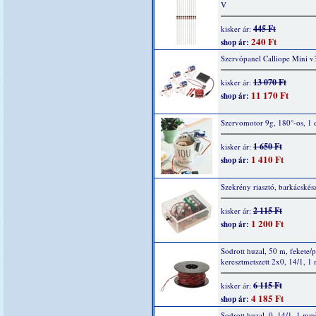
V
445 Ft
kisker ár:
240 Ft
shop ár:
Szervópanel Calliope Mini v
13 070 Ft
kisker ár:
11 170 Ft
shop ár:
Szervomotor 9g, 180°-os, 1 
1 650 Ft
kisker ár:
1 410 Ft
shop ár:
Szekrény riasztó, barkácskész
2 115 Ft
kisker ár:
1 200 Ft
shop ár:
Sodrott huzal, 50 m, fekete/p
keresztmetszett 2x0, 14/1, 1
6 115 Ft
kisker ár:
4 185 Ft
shop ár:
Sodrott huzal, 0, 14/1, 1 mm