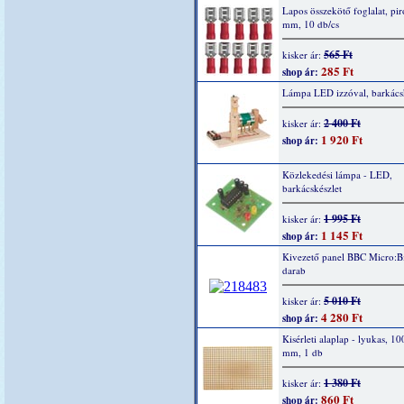
Lapos összekötő foglalat, piro
mm, 10 db/cs
565 Ft
kisker ár:
285 Ft
shop ár:
Lámpa LED izzóval, barkácsk
2 400 Ft
kisker ár:
1 920 Ft
shop ár:
Közlekedési lámpa - LED,
barkácskészlet
1 995 Ft
kisker ár:
1 145 Ft
shop ár:
Kivezető panel BBC Micro:Bi
darab
5 010 Ft
kisker ár:
4 280 Ft
shop ár:
Kisérleti alaplap - lyukas, 1
mm, 1 db
1 380 Ft
kisker ár:
860 Ft
shop ár: