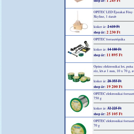
1 245 Ft
shop ár:
OPITEC LED Éjszakai Fény 
Skyline, 1 darab
2 610 Ft
kisker ár:
2 230 Ft
shop ár:
OPITEC forrasztópáka
14 180 Ft
kisker ár:
11 895 Ft
shop ár:
Opitec elektronikai lot, puha
réz, kb.ø 1 mm, 10 x 70 g, 
28 355 Ft
kisker ár:
19 200 Ft
shop ár:
OPITEC elektronikai forrasz
750 g
32 225 Ft
kisker ár:
25 105 Ft
shop ár:
OPITEC elektronikai forrasz
70 g