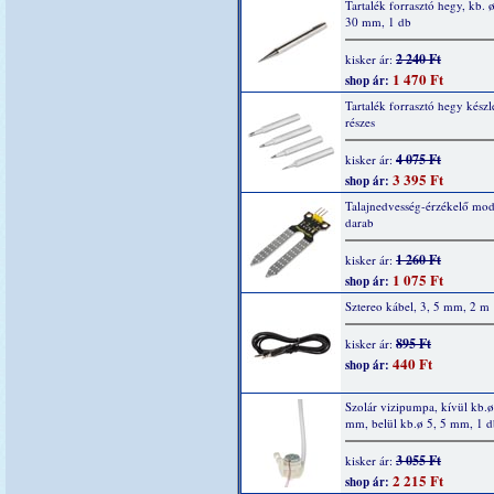
Tartalék forrasztó hegy, kb. ø
30 mm, 1 db
2 240 Ft
kisker ár:
1 470 Ft
shop ár:
Tartalék forrasztó hegy készle
részes
4 075 Ft
kisker ár:
3 395 Ft
shop ár:
Talajnedvesség-érzékelő mod
darab
1 260 Ft
kisker ár:
1 075 Ft
shop ár:
Sztereo kábel, 3, 5 mm, 2 m
895 Ft
kisker ár:
440 Ft
shop ár:
Szolár vizipumpa, kívül kb.ø
mm, belül kb.ø 5, 5 mm, 1 d
3 055 Ft
kisker ár:
2 215 Ft
shop ár: