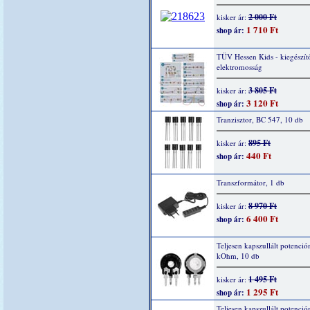
2 000 Ft
kisker ár:
1 710 Ft
shop ár:
TÜV Hessen Kids - kiegészítő
elektromosság
3 805 Ft
kisker ár:
3 120 Ft
shop ár:
Tranzisztor, BC 547, 10 db
895 Ft
kisker ár:
440 Ft
shop ár:
Transzformátor, 1 db
8 970 Ft
kisker ár:
6 400 Ft
shop ár:
Teljesen kapszullált potenció
kOhm, 10 db
1 495 Ft
kisker ár:
1 295 Ft
shop ár:
Teljesen kapszullált potenció