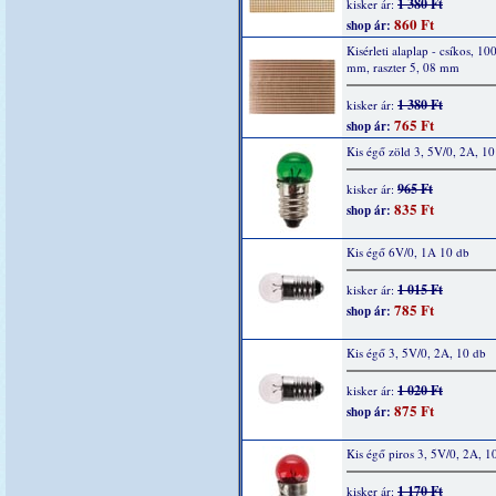
1 380 Ft
kisker ár:
860 Ft
shop ár:
Kisérleti alaplap - csíkos, 10
mm, raszter 5, 08 mm
1 380 Ft
kisker ár:
765 Ft
shop ár:
Kis égő zöld 3, 5V/0, 2A, 10
965 Ft
kisker ár:
835 Ft
shop ár:
Kis égő 6V/0, 1A 10 db
1 015 Ft
kisker ár:
785 Ft
shop ár:
Kis égő 3, 5V/0, 2A, 10 db
1 020 Ft
kisker ár:
875 Ft
shop ár:
Kis égő piros 3, 5V/0, 2A, 1
1 170 Ft
kisker ár: