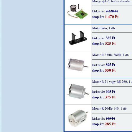
Mozgásjelző, barkácskészlet
2 320 Ft
kisker ár:
1 470 Ft
shop ár:
Motortartó, 1 db
385 Ft
kisker ár:
325 Ft
shop ár:
Motor R 23/Re 280R, 1 db
895 Ft
kisker ár:
550 Ft
shop ár:
Motor R 21 vagy RE 260, 1 
605 Ft
kisker ár:
375 Ft
shop ár:
Motor R 20/Re 140, 1 db
565 Ft
kisker ár:
285 Ft
shop ár: