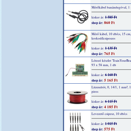
Mérőkábel banándugóval, 1 
1 585 Ft
kisker ár:
860 Ft
shop ár:
Mérő kábel, 10 db/cs, 15 cm
krokodílcsipeszes
1 135 Ft
kisker ár:
765 Ft
shop ár:
Lótozó készlet 'TrainYourBrai
93 x 58 mm, 1 db
6 160 Ft
kisker ár:
5 165 Ft
shop ár:
Litzendrót, 0, 14/1, 1 mm², 
piros
6 115 Ft
kisker ár:
4 185 Ft
shop ár:
Levezető csipesz, 10 db/cs
1 015 Ft
kisker ár:
575 Ft
shop ár: