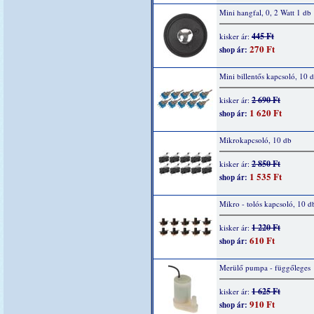
Mini hangfal, 0, 2 Watt 1 db
445 Ft
kisker ár:
270 Ft
shop ár:
Mini billentős kapcsoló, 10 
2 690 Ft
kisker ár:
1 620 Ft
shop ár:
Mikrokapcsoló, 10 db
2 850 Ft
kisker ár:
1 535 Ft
shop ár:
Mikro - tolós kapcsoló, 10 d
1 220 Ft
kisker ár:
610 Ft
shop ár:
Merülő pumpa - függőleges
1 625 Ft
kisker ár:
910 Ft
shop ár: