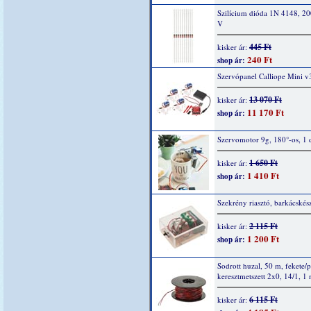
Szilícium dióda 1N 4148, 2
V
445 Ft
kisker ár:
240 Ft
shop ár:
Szervópanel Calliope Mini v
13 070 Ft
kisker ár:
11 170 Ft
shop ár:
Szervomotor 9g, 180°-os, 1 
1 650 Ft
kisker ár:
1 410 Ft
shop ár:
Szekrény riasztó, barkácskész
2 115 Ft
kisker ár:
1 200 Ft
shop ár:
Sodrott huzal, 50 m, fekete/p
keresztmetszett 2x0, 14/1, 1
6 115 Ft
kisker ár: