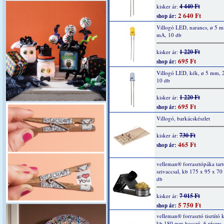
4 440 Ft
kisker ár:
2 640 Ft
shop ár:
Villogó LED, narancs, ø 5 
mA, 10 db
1 220 Ft
kisker ár:
695 Ft
shop ár:
Villogó LED, kék, ø 5 mm, 
10 db
1 220 Ft
kisker ár:
695 Ft
shop ár:
Villogó, barkácskészlet
730 Ft
kisker ár:
465 Ft
shop ár:
velleman® forrasztópáka tartó
szivaccsal, kb 175 x 95 x 7
db
7 015 Ft
kisker ár:
5 750 Ft
shop ár:
velleman® forrasztó tisztító k
kb 180 mm hosszú, 6 részes