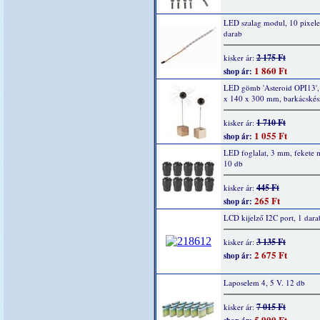
LED szalag modul, 10 pixel
darab
2 175 Ft
kisker ár:
1 860 Ft
shop ár:
LED gömb 'Asteroid OPI13',
x 140 x 300 mm, barkácskész
1 710 Ft
kisker ár:
1 055 Ft
shop ár:
LED foglalat, 3 mm, fekete
10 db
445 Ft
kisker ár:
265 Ft
shop ár:
LCD kijelző I2C port, 1 dara
3 135 Ft
kisker ár:
2 675 Ft
shop ár:
Laposelem 4, 5 V. 12 db
7 015 Ft
kisker ár:
5 900 Ft