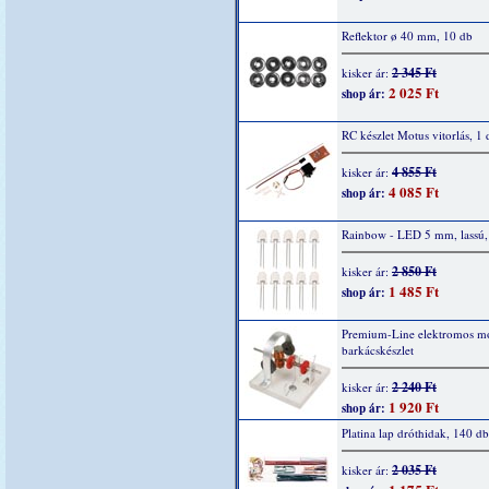
Reflektor ø 40 mm, 10 db
2 345 Ft
kisker ár:
2 025 Ft
shop ár:
RC készlet Motus vitorlás, 1 
4 855 Ft
kisker ár:
4 085 Ft
shop ár:
Rainbow - LED 5 mm, lassú,
2 850 Ft
kisker ár:
1 485 Ft
shop ár:
Premium-Line elektromos mo
barkácskészlet
2 240 Ft
kisker ár:
1 920 Ft
shop ár:
Platina lap dróthidak, 140 db
2 035 Ft
kisker ár: