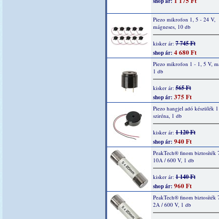
1 175 Ft
shop ár:
Piezo mikrofon 1, 5 - 24 V,
mágneses, 10 db
7 745 Ft
kisker ár:
4 680 Ft
shop ár:
Piezo mikrofon 1 - 1, 5 V, m
1 db
565 Ft
kisker ár:
375 Ft
shop ár:
Piezo hangjel adó készülék 1
sziréna, 1 db
1 120 Ft
kisker ár:
940 Ft
shop ár:
PeakTech® finom biztosíték 
10A / 600 V, 1 db
1 140 Ft
kisker ár:
960 Ft
shop ár:
PeakTech® finom biztosíték 
2A / 600 V, 1 db