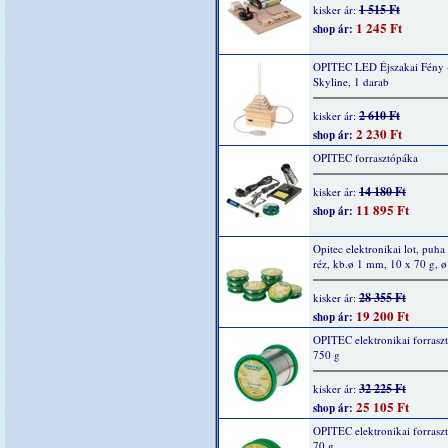
1 515 Ft
kisker ár:
1 245 Ft
shop ár:
OPITEC LED Éjszakai Fény 
Skyline, 1 darab
2 610 Ft
kisker ár:
2 230 Ft
shop ár:
OPITEC forrasztópáka
14 180 Ft
kisker ár:
11 895 Ft
shop ár:
Opitec elektronikai lot, puha
réz, kb.ø 1 mm, 10 x 70 g, 
28 355 Ft
kisker ár:
19 200 Ft
shop ár:
OPITEC elektronikai forrasz
750 g
32 225 Ft
kisker ár:
25 105 Ft
shop ár:
OPITEC elektronikai forrasz
70 g