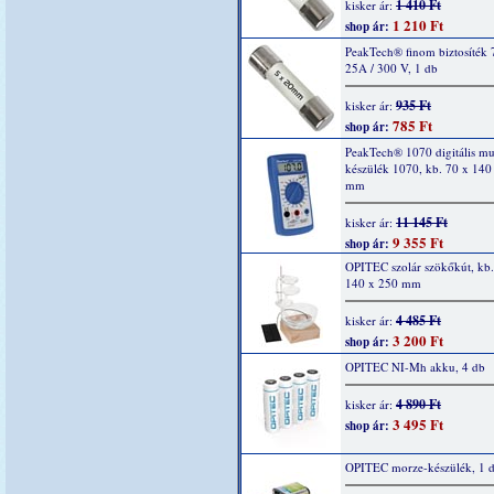
1 410 Ft
kisker ár:
1 210 Ft
shop ár:
PeakTech® finom biztosíték 
25A / 300 V, 1 db
935 Ft
kisker ár:
785 Ft
shop ár:
PeakTech® 1070 digitális mu
készülék 1070, kb. 70 x 140
mm
11 145 Ft
kisker ár:
9 355 Ft
shop ár:
OPITEC szolár szökőkút, kb.
140 x 250 mm
4 485 Ft
kisker ár:
3 200 Ft
shop ár:
OPITEC NI-Mh akku, 4 db
4 890 Ft
kisker ár:
3 495 Ft
shop ár:
OPITEC morze-készülék, 1 