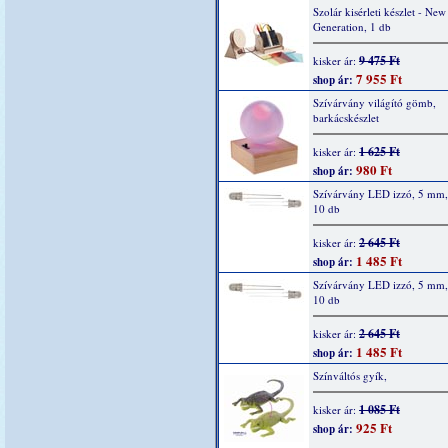
Szolár kisérleti készlet - New
Generation, 1 db
9 475 Ft
kisker ár:
7 955 Ft
shop ár:
Szívárvány világító gömb,
barkácskészlet
1 625 Ft
kisker ár:
980 Ft
shop ár:
Szívárvány LED izzó, 5 mm, 
10 db
2 645 Ft
kisker ár:
1 485 Ft
shop ár:
Szívárvány LED izzó, 5 mm,
10 db
2 645 Ft
kisker ár:
1 485 Ft
shop ár:
Színváltós gyík,
1 085 Ft
kisker ár:
925 Ft
shop ár: