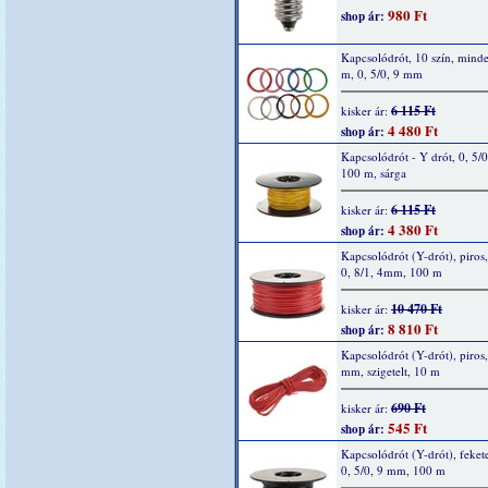
980 Ft
shop ár:
Kapcsolódrót, 10 szín, mind
m, 0, 5/0, 9 mm
6 115 Ft
kisker ár:
4 480 Ft
shop ár:
Kapcsolódrót - Y drót, 0, 5/
100 m, sárga
6 115 Ft
kisker ár:
4 380 Ft
shop ár:
Kapcsolódrót (Y-drót), piros,
0, 8/1, 4mm, 100 m
10 470 Ft
kisker ár:
8 810 Ft
shop ár:
Kapcsolódrót (Y-drót), piros,
mm, szigetelt, 10 m
690 Ft
kisker ár:
545 Ft
shop ár:
Kapcsolódrót (Y-drót), fekete
0, 5/0, 9 mm, 100 m