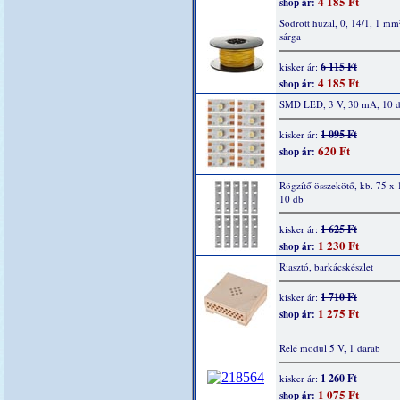
4 185 Ft
shop ár:
Sodrott huzal, 0, 14/1, 1 mm
sárga
6 115 Ft
kisker ár:
4 185 Ft
shop ár:
SMD LED, 3 V, 30 mA, 10 
1 095 Ft
kisker ár:
620 Ft
shop ár:
Rögzítő összekötő, kb. 75 x
10 db
1 625 Ft
kisker ár:
1 230 Ft
shop ár:
Riasztó, barkácskészlet
1 710 Ft
kisker ár:
1 275 Ft
shop ár:
Relé modul 5 V, 1 darab
1 260 Ft
kisker ár:
1 075 Ft
shop ár: