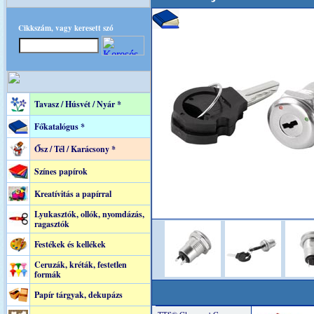
Cikkszám, vagy keresett szó
Tavasz / Húsvét / Nyár *
Főkatalógus *
Ősz / Tél / Karácsony *
Színes papírok
Kreatívitás a papírral
Lyukasztók, ollók, nyomdázás,
ragasztók
Festékek és kellékek
Ceruzák, kréták, festetlen
formák
Papír tárgyak, dekupázs