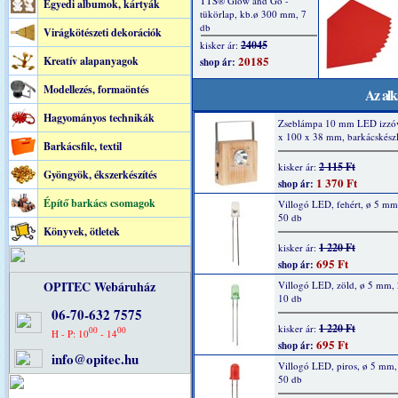
Egyedi albumok, kártyák
Virágkötészeti dekorációk
Kreatív alapanyagok
Modellezés, formaöntés
Az alk
Hagyományos technikák
Zseblámpa 10 mm LED izzóv
x 100 x 38 mm, barkácskészl
Barkácsfilc, textil
2 115 Ft
kisker ár:
Gyöngyök, ékszerkészítés
1 370 Ft
shop ár:
Építő barkács csomagok
Villogó LED, fehért, ø 5 m
50 db
Könyvek, ötletek
1 220 Ft
kisker ár:
695 Ft
shop ár:
OPITEC Webáruház
Villogó LED, zöld, ø 5 mm,
10 db
06-70-632 7575
1 220 Ft
kisker ár:
00
00
H - P: 10
- 14
695 Ft
shop ár:
info@opitec.hu
Villogó LED, piros, ø 5 mm
50 db