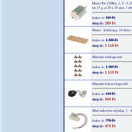
Motor FA-130RA, 1, 5 - 3, 
kb.15 g, ø 20 x 25 mm, 1 db
565 Ft
kisker ár:
285 Ft
shop ár:
Motor - kötélcsiga, 10 db/cs
1 380 Ft
kisker ár:
1 110 Ft
shop ár:
Miniatűr tolókapcsoló
1 305 Ft
kisker ár:
1 115 Ft
shop ár:
Miniatűr kulcsos kapcsoló
610 Ft
kisker ár:
505 Ft
shop ár:
Mini mikrofon téglalap, 2 - 
770 Ft
kisker ár:
475 Ft
shop ár: