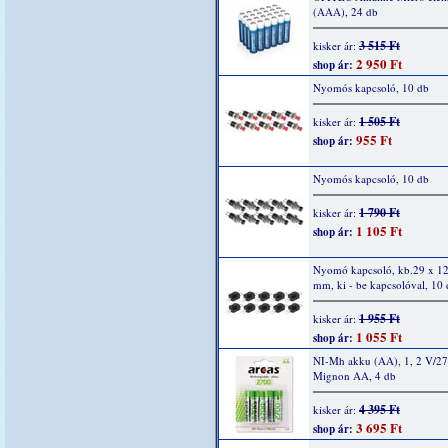
(AAA), 24 db
3 515 Ft
kisker ár:
2 950 Ft
shop ár:
Nyomós kapcsoló, 10 db
1 505 Ft
kisker ár:
955 Ft
shop ár:
Nyomós kapcsoló, 10 db
1 790 Ft
kisker ár:
1 105 Ft
shop ár:
Nyomó kapcsoló, kb.29 x 12
mm, ki - be kapcsolóval, 10
1 955 Ft
kisker ár:
1 055 Ft
shop ár:
NI-Mh akku (AA), 1, 2 V/2
Mignon AA, 4 db
4 395 Ft
kisker ár:
3 695 Ft
shop ár: