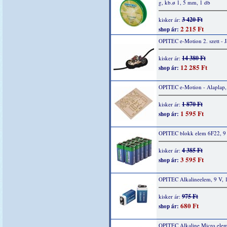
g, kb.ø 1, 5 mm, 1 db
3 420 Ft
kisker ár:
2 215 Ft
shop ár:
OPITEC e-Motion 2. szett - 
14 380 Ft
kisker ár:
12 285 Ft
shop ár:
OPITEC e-Motion - Alaplap,
1 870 Ft
kisker ár:
1 595 Ft
shop ár:
OPITEC blokk elem 6F22, 9 
4 385 Ft
kisker ár:
3 595 Ft
shop ár:
OPITEC Alkalineelem, 9 V, 
975 Ft
kisker ár:
680 Ft
shop ár:
OPITEC Alkaline Micro elem