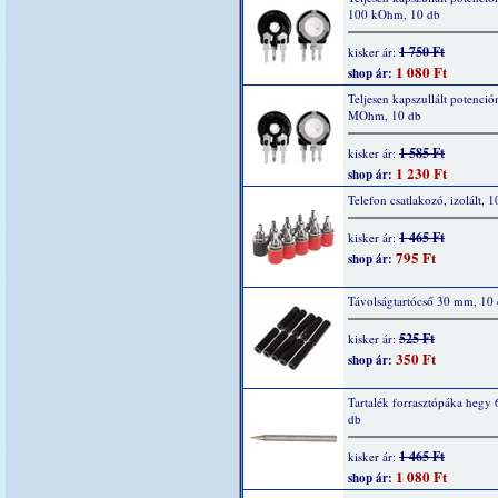
100 kOhm, 10 db
1 750 Ft
kisker ár:
1 080 Ft
shop ár:
Teljesen kapszullált potenció
MOhm, 10 db
1 585 Ft
kisker ár:
1 230 Ft
shop ár:
Telefon csatlakozó, izolált, 1
1 465 Ft
kisker ár:
795 Ft
shop ár:
Távolságtartócső 30 mm, 10
525 Ft
kisker ár:
350 Ft
shop ár:
Tartalék forrasztópáka hegy 
db
1 465 Ft
kisker ár:
1 080 Ft
shop ár: