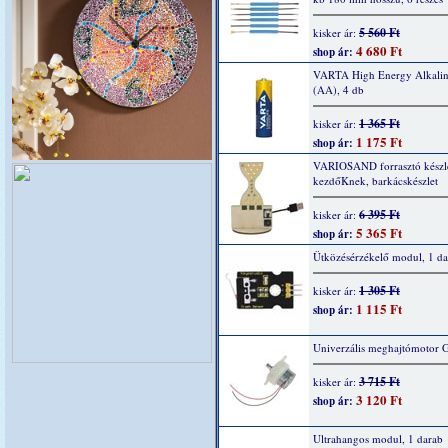
5 560 Ft
kisker ár:
4 680 Ft
shop ár:
VARTA High Energy Alkaline
(AA), 4 db
1 365 Ft
kisker ár:
1 175 Ft
shop ár:
VARIOSAND forrasztó készl
kezdőKnek, barkácskészlet
6 395 Ft
kisker ár:
5 365 Ft
shop ár:
Ütközésérzékelő modul, 1 da
1 305 Ft
kisker ár:
1 115 Ft
shop ár:
Univerzális meghajtómotor 
3 715 Ft
kisker ár:
3 120 Ft
shop ár:
Ultrahangos modul, 1 darab