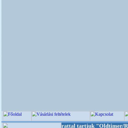
 Oldalunkat akarattal tartjuk "Oldtimer/RETR