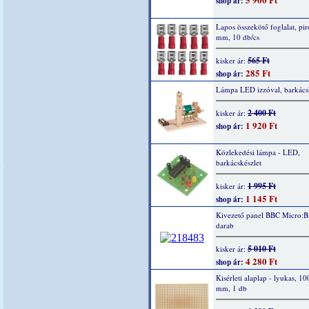
shop ár:
Lapos összekötő foglalat, piro
mm, 10 db/cs
565 Ft
kisker ár:
285 Ft
shop ár:
Lámpa LED izzóval, barkácsk
2 400 Ft
kisker ár:
1 920 Ft
shop ár:
Közlekedési lámpa - LED,
barkácskészlet
1 995 Ft
kisker ár:
1 145 Ft
shop ár:
Kivezető panel BBC Micro:Bi
darab
5 010 Ft
kisker ár:
4 280 Ft
shop ár:
Kisérleti alaplap - lyukas, 1
mm, 1 db