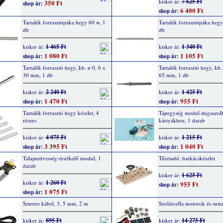
7 625 Ft
kisker ár:
350 Ft
shop ár:
6 400 Ft
shop ár:
Tartalék forrasztópáka hegy 60 w, 1
Tartalék forrasztópáka hegy
db
db
1 465 Ft
1 340 Ft
kisker ár:
kisker ár:
1 080 Ft
1 105 Ft
shop ár:
shop ár:
Tartalék forrasztó hegy, kb. ø 0, 6 x
Tartalék forrasztó hegy, kb.
30 mm, 1 db
65 mm, 1 db
2 240 Ft
1 425 Ft
kisker ár:
kisker ár:
1 470 Ft
955 Ft
shop ár:
shop ár:
Tartalék forrasztó hegy készlet, 4
Tápegység modul dugaszol
részes
kártyákhoz, 1 darab
4 075 Ft
1 215 Ft
kisker ár:
kisker ár:
3 395 Ft
1 040 Ft
shop ár:
shop ár:
Talajnedvesség-érzékelő modul, 1
Tűzriadó, barkácskészlet
darab
1 625 Ft
kisker ár:
1 260 Ft
kisker ár:
955 Ft
shop ár:
1 075 Ft
shop ár:
Sztereo kábel, 3, 5 mm, 2 m
Szolárcella motorok és su
895 Ft
14 275 Ft
kisker ár:
kisker ár: