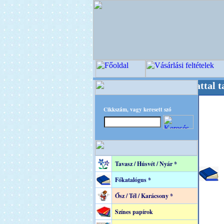
Mestere! +++++++ Oldalunkat akarattal tartju
Cikkszám, vagy keresett szó
Tavasz / Húsvét / Nyár *
Főkatalógus *
Ősz / Tél / Karácsony *
Színes papírok