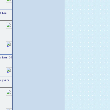
db Led
 lassú, 50
, gyors,