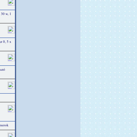
 30 w, 1
 ø 0, 5 x
ható
mmerok