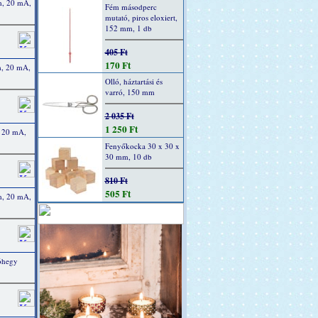
m, 20 mA,
Fém másodperc
mutató, piros eloxiert,
152 mm, 1 db
405 Ft
170 Ft
m, 20 mA,
Olló, háztartási és
varró, 150 mm
2 035 Ft
1 250 Ft
, 20 mA,
Fenyőkocka 30 x 30 x
30 mm, 10 db
810 Ft
505 Ft
m, 20 mA,
tóhegy