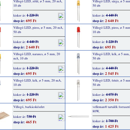
Villogó LED, zöld, ø 5 mm, 20 mA,
Villogó LED, sárga, ø 5 m
10 db
50 db
1 220 Ft
4 440 Ft
kisker ár:
kisker ár:
695 Ft
2 640 Ft
shop ár:
shop ár:
Villogó LED, piros, ø 5 mm, 20 mA,
Villogó LED, piros, ø 5 m
50 db
10 db
4 440 Ft
1 220 Ft
kisker ár:
kisker ár:
2 640 Ft
695 Ft
shop ár:
shop ár:
Villogó LED, narancs, ø 5 mm, 20
Villogó LED, kék, ø 5 mm
mA, 10 db
50 db
1 220 Ft
4 440 Ft
kisker ár:
kisker ár:
695 Ft
2 545 Ft
shop ár:
shop ár:
Villogó LED, kék, ø 5 mm, 20 mA,
Villogó LED, fehér, ø 5 m
10 db
50 db
1 220 Ft
4 075 Ft
kisker ár:
kisker ár:
695 Ft
2 350 Ft
shop ár:
shop ár:
Villogó, barkácskészlet
velleman® tartalék forrasz
80W,
730 Ft
kisker ár:
1 700 Ft
kisker ár:
465 Ft
shop ár:
1 425 Ft
shop ár: