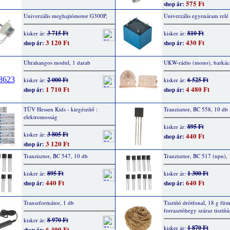
575 Ft
shop ár:
Univerzális meghajtómotor G300P,
Univerzális egyenáram relé
3 715 Ft
810 Ft
kisker ár:
kisker ár:
3 120 Ft
430 Ft
shop ár:
shop ár:
Ultrahangos modul, 1 darab
UKW-rádio (mono), barkács
2 000 Ft
6 525 Ft
kisker ár:
kisker ár:
1 710 Ft
4 480 Ft
shop ár:
shop ár:
TÜV Hessen Kids - kiegészítő :
Tranzisztor, BC 558, 10 db
elektromosság
895 Ft
kisker ár:
3 805 Ft
kisker ár:
440 Ft
shop ár:
3 120 Ft
shop ár:
Tranzisztor, BC 547, 10 db
Tranzisztor, BC 517 (npn),
895 Ft
1 300 Ft
kisker ár:
kisker ár:
440 Ft
640 Ft
shop ár:
shop ár:
Transzformátor, 1 db
Tisztító drótfonal, 18 g füs
forrasztóhegy száraz tisztít
8 970 Ft
kisker ár:
1 870 Ft
kisker ár:
6 400 Ft