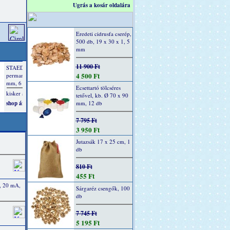
Ugrás a kosár oldalára
Eredeti cidrusfa cserép,
500 db, 19 x 30 x 1, 5
mm
11 900 Ft
4 500 Ft
Ecsettartó tölcséres
tetővel, kb. Ø 70 x 90
mm, 12 db
7 795 Ft
3 950 Ft
Jutazsák 17 x 25 cm, 1
db
810 Ft
455 Ft
, 20 mA,
Sárgaréz csengők, 100
db
7 745 Ft
5 195 Ft