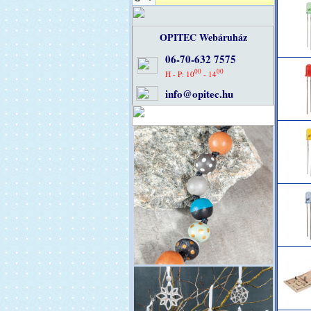
OPITEC Webáruház
06-70-632 7575
00
00
H - P: 10
- 14
info@opitec.hu