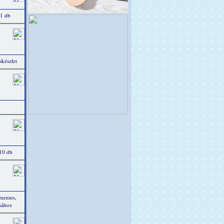
 1 db
készlet
 10 db
tmentes,
ásához