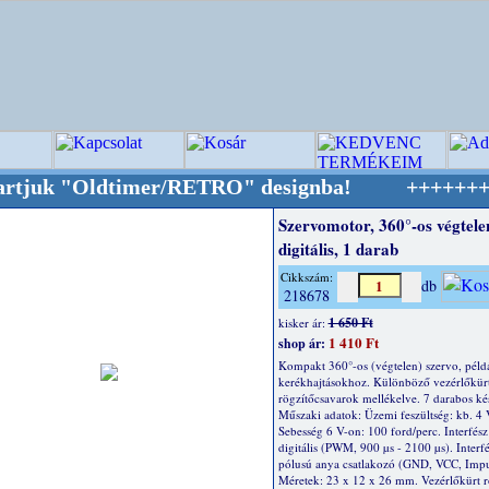
k "Oldtimer/RETRO" designba!
+++++++ OPITEC -
Szervomotor, 360°-os végtele
digitális, 1 darab
Cikkszám:
db
218678
1 650 Ft
kisker ár:
1 410 Ft
shop ár:
Kompakt 360°-os (végtelen) szervo, péld
kerékhajtásokhoz. Különböző vezérlőkür
rögzítőcsavarok mellékelve. 7 darabos kés
Műszaki adatok: Üzemi feszültség: kb. 4 
Sebesség 6 V-on: 100 ford/perc. Interfész 
digitális (PWM, 900 µs - 2100 µs). Interfé
pólusú anya csatlakozó (GND, VCC, Impu
Méretek: 23 x 12 x 26 mm. Vezérlőkürt rö