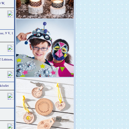
0 W,
e, 9 V, 1
 Lithium,
készlet