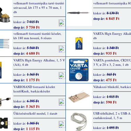
velleman® forrasztópáka tartó tisztító
velleman® forrasztópáka 8
szivaccsal, kb 175 x 95 x 70 mm, 1
db
8 130 Ft
kisker ár:
6 845 Ft
shop ár:
7 015 Ft
kisker ár:
5 750 Ft
shop ár:
velleman® forrasztó tisztító készlet,
VARTA High Energy Alkalin
kb 180 mm hosszú, 6 részes
db
5 560 Ft
1 340 Ft
kisker ár:
kisker ár:
4 680 Ft
935 Ft
shop ár:
shop ár:
VARTA High Energy Alkaline, 1, 5 V
VARTA gombelem, CR2032
(AA), 4 db
3 V, ø 20 x 3, 2 mm, 1 db
1 365 Ft
565 Ft
kisker ár:
kisker ár:
1 175 Ft
475 Ft
shop ár:
shop ár:
VARIOSAND forrasztó készlet
Váltakozó blinkelő, barkács
kezdőKnek, barkácskészlet
1 015 Ft
kisker ár:
6 395 Ft
kisker ár:
590 Ft
shop ár:
5 365 Ft
shop ár:
Ütközésérzékelő modul, 1 darab
USB töltőkábel, 2 x USB-A
csatlakozással, 1, 5 m
1 305 Ft
kisker ár:
1 095 Ft
kisker ár:
1 115 Ft
shop ár: