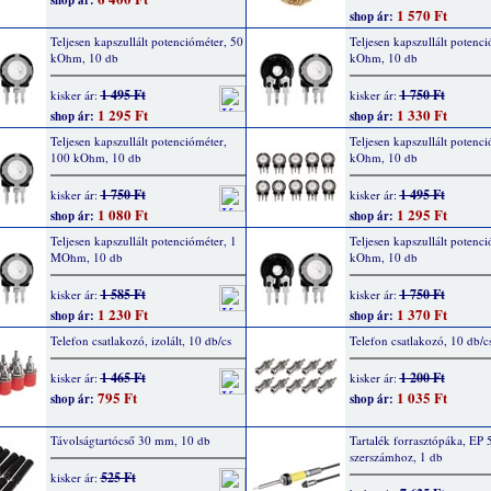
shop ár:
1 570 Ft
shop ár:
Teljesen kapszullált potencióméter, 50
Teljesen kapszullált potenci
kOhm, 10 db
kOhm, 10 db
1 495 Ft
1 750 Ft
kisker ár:
kisker ár:
1 295 Ft
1 330 Ft
shop ár:
shop ár:
Teljesen kapszullált potencióméter,
Teljesen kapszullált potenc
100 kOhm, 10 db
kOhm, 10 db
1 750 Ft
1 495 Ft
kisker ár:
kisker ár:
1 080 Ft
1 295 Ft
shop ár:
shop ár:
Teljesen kapszullált potencióméter, 1
Teljesen kapszullált potenci
MOhm, 10 db
kOhm, 10 db
1 585 Ft
1 750 Ft
kisker ár:
kisker ár:
1 230 Ft
1 370 Ft
shop ár:
shop ár:
Telefon csatlakozó, izolált, 10 db/cs
Telefon csatlakozó, 10 db/c
1 465 Ft
1 200 Ft
kisker ár:
kisker ár:
795 Ft
1 035 Ft
shop ár:
shop ár:
Távolságtartócső 30 mm, 10 db
Tartalék forrasztópáka, EP 5
szerszámhoz, 1 db
525 Ft
kisker ár: