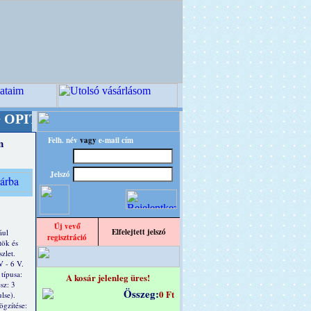
 A Kreatív Világ Mestere! +++++++ Oldalunkat
Felh. név
vagy
e-mail cím
n
Jelszó
Új vevő
Elfelejtett jelszó
ául
regisztráció
tök és
zlet.
V - 6 V.
típusa:
A kosár jelenleg üres!
sz: 3
Összeg:
0 Ft
lse).
gzítése: