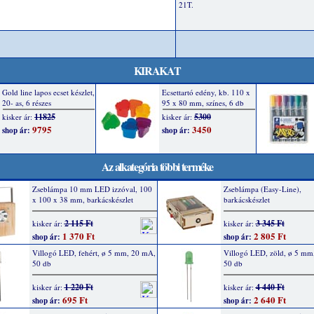
21T.
KIRAKAT
Az alkategória többi terméke
Zseblámpa 10 mm LED izzóval, 100
Zseblámpa (Easy-Line),
x 100 x 38 mm, barkácskészlet
barkácskészlet
2 115 Ft
3 345 Ft
kisker ár:
kisker ár:
1 370 Ft
2 805 Ft
shop ár:
shop ár:
Villogó LED, fehért, ø 5 mm, 20 mA,
Villogó LED, zöld, ø 5 mm
50 db
50 db
1 220 Ft
4 440 Ft
kisker ár:
kisker ár:
695 Ft
2 640 Ft
shop ár:
shop ár: