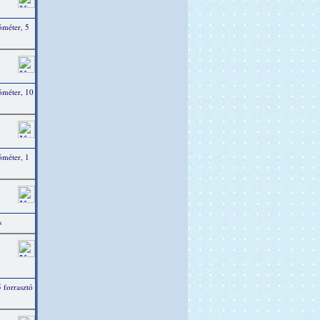
óméter, 5
ióméter, 10
óméter, 1
s
 forrasztó