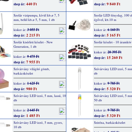
440 Ft
9 840 Ft
shop ár:
shop ár:
Szolár vizipumpa, kívül kb.ø 7, 5
Szolár LED fényslag, 100 
mm, belül kb.ø 5, 5 mm, 1 db
égővel, kb.10 m
3 055 Ft
6 160 Ft
kisker ár:
kisker ár:
2 215 Ft
5 165 Ft
shop ár:
shop ár:
Szolár kisérleti készlet - New
Szolár készlet - 10 áramkör
Generation, 1 db
20 395 Ft
kisker ár:
9 475 Ft
kisker ár:
15 260 Ft
shop ár:
7 955 Ft
shop ár:
Szívárvány világító gömb,
Szívárvány LED izzó, 5 mm,
barkácskészlet
db
1 625 Ft
9 785 Ft
kisker ár:
kisker ár:
980 Ft
5 320 Ft
shop ár:
shop ár:
Szívárvány LED izzó, 5 mm, lassú, 10
Szívárvány LED izzó, 5 mm
db
50 db
2 645 Ft
9 785 Ft
kisker ár:
kisker ár:
1 485 Ft
5 320 Ft
shop ár:
shop ár:
Szívárvány LED izzó, 5 mm, gyors,
Sziréna, barkácskészlet
10 db