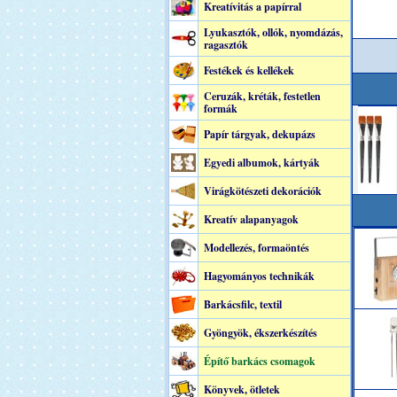
Kreatívitás a papírral
Lyukasztók, ollók, nyomdázás,
ragasztók
Festékek és kellékek
Ceruzák, kréták, festetlen
formák
Papír tárgyak, dekupázs
Egyedi albumok, kártyák
Virágkötészeti dekorációk
Kreatív alapanyagok
Modellezés, formaöntés
Hagyományos technikák
Barkácsfilc, textil
Gyöngyök, ékszerkészítés
Építő barkács csomagok
Könyvek, ötletek