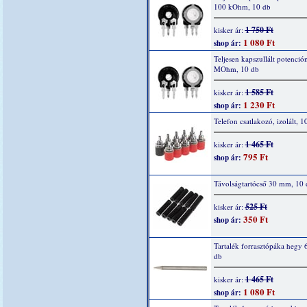
100 kOhm, 10 db
1 750 Ft
kisker ár:
1 080 Ft
shop ár:
Teljesen kapszullált potenció
MOhm, 10 db
1 585 Ft
kisker ár:
1 230 Ft
shop ár:
Telefon csatlakozó, izolált, 1
1 465 Ft
kisker ár:
795 Ft
shop ár:
Távolságtartócső 30 mm, 10 
525 Ft
kisker ár:
350 Ft
shop ár:
Tartalék forrasztópáka hegy 
db
1 465 Ft
kisker ár:
1 080 Ft
shop ár: