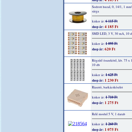
shop ár:
Sodrott huzal, 0, 14/1, 1 mm
sárga
6 115 Ft
kisker ár:
4 185 Ft
shop ár:
SMD LED, 3 V, 30 mA, 10 
1 095 Ft
kisker ár:
620 Ft
shop ár:
Rögzítő összekötő, kb. 75 x
10 db
1 625 Ft
kisker ár:
1 230 Ft
shop ár:
Riasztó, barkácskészlet
1 710 Ft
kisker ár:
1 275 Ft
shop ár:
Relé modul 5 V, 1 darab
1 260 Ft
kisker ár:
1 075 Ft
shop ár: