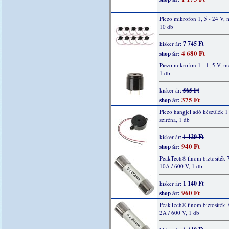
Piezo mikrofon 1, 5 - 24 V, 
10 db
7 745 Ft
kisker ár:
4 680 Ft
shop ár:
Piezo mikrofon 1 - 1, 5 V, m
1 db
565 Ft
kisker ár:
375 Ft
shop ár:
Piezo hangjel adó készülék 1 
sziréna, 1 db
1 120 Ft
kisker ár:
940 Ft
shop ár:
PeakTech® finom biztosíték 
10A / 600 V, 1 db
1 140 Ft
kisker ár:
960 Ft
shop ár:
PeakTech® finom biztosíték 
2A / 600 V, 1 db