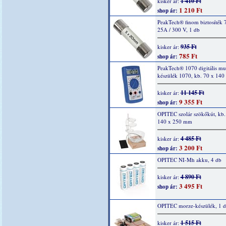
1 410 Ft
kisker ár:
1 210 Ft
shop ár:
PeakTech® finom biztosíték 
25A / 300 V, 1 db
935 Ft
kisker ár:
785 Ft
shop ár:
PeakTech® 1070 digitális mu
készülék 1070, kb. 70 x 14
11 145 Ft
kisker ár:
9 355 Ft
shop ár:
OPITEC szolár szökőkút, kb.
140 x 250 mm
4 485 Ft
kisker ár:
3 200 Ft
shop ár:
OPITEC NI-Mh akku, 4 db
4 890 Ft
kisker ár:
3 495 Ft
shop ár:
OPITEC morze-készülék, 1 
1 515 Ft
kisker ár: