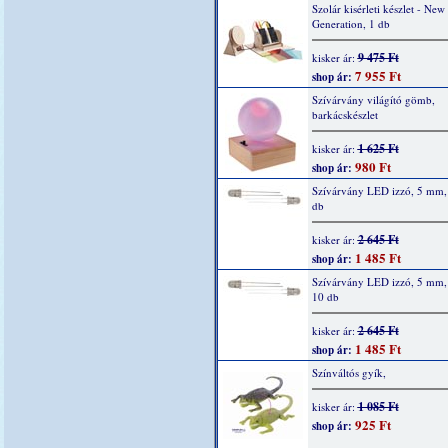
Szolár kisérleti készlet - New
Generation, 1 db
9 475 Ft
kisker ár:
7 955 Ft
shop ár:
Szívárvány világító gömb,
barkácskészlet
1 625 Ft
kisker ár:
980 Ft
shop ár:
Szívárvány LED izzó, 5 mm, 
db
2 645 Ft
kisker ár:
1 485 Ft
shop ár:
Szívárvány LED izzó, 5 mm,
10 db
2 645 Ft
kisker ár:
1 485 Ft
shop ár:
Színváltós gyík,
1 085 Ft
kisker ár:
925 Ft
shop ár: