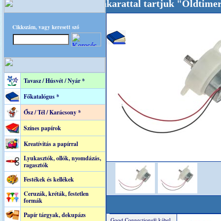
++ Oldalunkat akarattal tartjuk "Oldtimer/RE
Cikkszám, vagy keresett szó
Tavasz / Húsvét / Nyár *
Főkatalógus *
Ősz / Tél / Karácsony *
Színes papírok
Kreatívitás a papírral
Lyukasztók, ollók, nyomdázás,
ragasztók
Festékek és kellékek
Ceruzák, kréták, festetlen
formák
Papír tárgyak, dekupázs