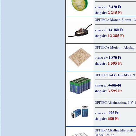
3 420 Ft
kisker ár:
2 215 Ft
shop ár:
OPITEC e-Motion 2. szett - 
14 380 Ft
kisker ár:
12 285 Ft
shop ár:
OPITEC e-Motion - Alaplap,
1 870 Ft
kisker ár:
1 595 Ft
shop ár:
OPITEC blokk elem 6F22, 9 
4 385 Ft
kisker ár:
3 595 Ft
shop ár:
OPITEC Alkalineelem, 9 V, 
975 Ft
kisker ár:
680 Ft
shop ár:
OPITEC Alkaline Micro elem
(AAA), 24 db