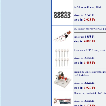
Reflektor ø 40 mm, 10 db
2 345 Ft
kisker ár:
2 025 Ft
shop ár:
RC készlet Motus vitorlás, 1 
4 855 Ft
kisker ár:
4 085 Ft
shop ár:
Rainbow - LED 5 mm, lassú,
2 850 Ft
kisker ár:
1 485 Ft
shop ár:
Premium-Line elektromos mo
barkácskészlet
2 240 Ft
kisker ár:
1 920 Ft
shop ár:
Platina lap dróthidak, 140 db
2 035 Ft
kisker ár:
1 175 Ft
shop ár: