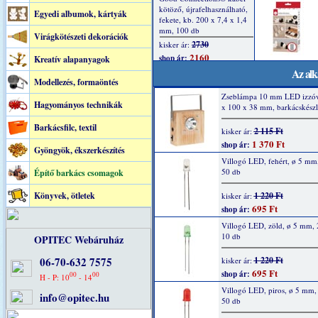
Egyedi albumok, kártyák
Virágkötészeti dekorációk
Kreatív alapanyagok
Az alk
Modellezés, formaöntés
Zseblámpa 10 mm LED izzóv
Hagyományos technikák
x 100 x 38 mm, barkácskészl
Barkácsfilc, textil
2 115 Ft
kisker ár:
1 370 Ft
shop ár:
Gyöngyök, ékszerkészítés
Villogó LED, fehért, ø 5 mm
50 db
Építő barkács csomagok
Könyvek, ötletek
1 220 Ft
kisker ár:
695 Ft
shop ár:
Villogó LED, zöld, ø 5 mm,
10 db
OPITEC Webáruház
06-70-632 7575
1 220 Ft
kisker ár:
695 Ft
shop ár:
00
00
H - P: 10
- 14
Villogó LED, piros, ø 5 mm
info@opitec.hu
50 db