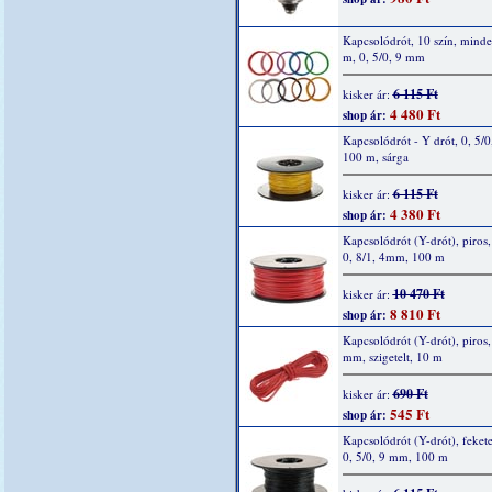
Kapcsolódrót, 10 szín, mind
m, 0, 5/0, 9 mm
6 115 Ft
kisker ár:
4 480 Ft
shop ár:
Kapcsolódrót - Y drót, 0, 5/0
100 m, sárga
6 115 Ft
kisker ár:
4 380 Ft
shop ár:
Kapcsolódrót (Y-drót), piros, 
0, 8/1, 4mm, 100 m
10 470 Ft
kisker ár:
8 810 Ft
shop ár:
Kapcsolódrót (Y-drót), piros, 
mm, szigetelt, 10 m
690 Ft
kisker ár:
545 Ft
shop ár:
Kapcsolódrót (Y-drót), fekete
0, 5/0, 9 mm, 100 m