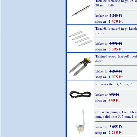
Tartalék forrasztó hegy, kb. ø
30 mm, 1 db
2 240 Ft
kisker ár:
1 470 Ft
shop ár:
Tartalék forrasztó hegy készle
részes
4 075 Ft
kisker ár:
3 395 Ft
shop ár:
Talajnedvesség-érzékelő mod
darab
1 260 Ft
kisker ár:
1 075 Ft
shop ár:
Sztereo kábel, 3, 5 mm, 2 m
895 Ft
kisker ár:
440 Ft
shop ár:
Szolár vizipumpa, kívül kb.ø
mm, belül kb.ø 5, 5 mm, 1 d
3 055 Ft
kisker ár:
2 215 Ft
shop ár: