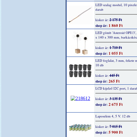
LED szalag modul, 10 pixele
darab
2 175 Ft
kisker ár:
1 860 Ft
shop ár:
LED gömb 'Asteroid OPI13',
x 140 x 300 mm, barkácskész
1 710 Ft
kisker ár:
1 055 Ft
shop ár:
LED foglalat, 3 mm, fekete 
10 db
445 Ft
kisker ár:
265 Ft
shop ár:
LCD kijelző I2C port, 1 dara
3 135 Ft
kisker ár:
2 675 Ft
shop ár:
Laposelem 4, 5 V. 12 db
7 015 Ft
kisker ár:
5 900 Ft
shop ár: