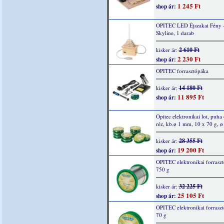
1 245 Ft
shop ár:
OPITEC LED Éjszakai Fény 
Skyline, 1 darab
2 610 Ft
kisker ár:
2 230 Ft
shop ár:
OPITEC forrasztópáka
14 180 Ft
kisker ár:
11 895 Ft
shop ár:
Opitec elektronikai lot, puha 
réz, kb.ø 1 mm, 10 x 70 g, 
28 355 Ft
kisker ár:
19 200 Ft
shop ár:
OPITEC elektronikai forraszt
750 g
32 225 Ft
kisker ár:
25 105 Ft
shop ár:
OPITEC elektronikai forraszt
70 g