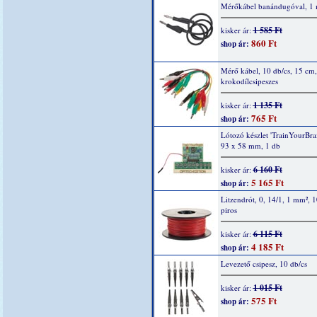
Mérőkábel banándugóval, 1 
1 585 Ft
kisker ár:
860 Ft
shop ár:
Mérő kábel, 10 db/cs, 15 cm,
krokodílcsipeszes
1 135 Ft
kisker ár:
765 Ft
shop ár:
Lótozó készlet 'TrainYourBrai
93 x 58 mm, 1 db
6 160 Ft
kisker ár:
5 165 Ft
shop ár:
Litzendrót, 0, 14/1, 1 mm², 
piros
6 115 Ft
kisker ár:
4 185 Ft
shop ár:
Levezető csipesz, 10 db/cs
1 015 Ft
kisker ár:
575 Ft
shop ár: