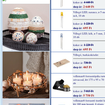
4 440 Ft
kisker ár:
2 640 Ft
shop ár:
Villogó LED, narancs, ø 5 m
mA, 10 db
1 220 Ft
kisker ár:
695 Ft
shop ár:
Villogó LED, kék, ø 5 mm, 
10 db
1 220 Ft
kisker ár:
695 Ft
shop ár:
Villogó, barkácskészlet
730 Ft
kisker ár:
465 Ft
shop ár:
velleman® forrasztópáka tartó
szivaccsal, kb 175 x 95 x 70
db
7 015 Ft
kisker ár:
5 750 Ft
shop ár:
velleman® forrasztó tisztító k
kb 180 mm hosszú, 6 részes