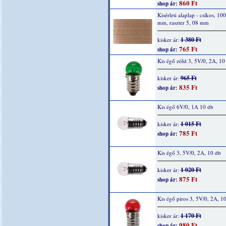
860 Ft
shop ár:
Kisérleti alaplap - csíkos, 10
mm, raszter 5, 08 mm
1 380 Ft
kisker ár:
765 Ft
shop ár:
Kis égő zöld 3, 5V/0, 2A, 10
965 Ft
kisker ár:
835 Ft
shop ár:
Kis égő 6V/0, 1A 10 db
1 015 Ft
kisker ár:
785 Ft
shop ár:
Kis égő 3, 5V/0, 2A, 10 db
1 020 Ft
kisker ár:
875 Ft
shop ár:
Kis égő piros 3, 5V/0, 2A, 1
1 170 Ft
kisker ár:
980 Ft
shop ár: