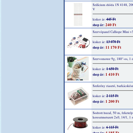
Szilícium dióda 1N 4148, 2
V
445 Ft
kisker ár:
240 Ft
shop ár:
Szervópanel Calliope Mini v
13 070 Ft
kisker ár:
11 170 Ft
shop ár:
Szervomotor 9g, 180°-os, 1 
1 650 Ft
kisker ár:
1 410 Ft
shop ár:
Szekrény riasztó, barkácskész
2 115 Ft
kisker ár:
1 200 Ft
shop ár:
Sodrott huzal, 50 m, fekete/p
keresztmetszett 2x0, 14/1, 1
6 115 Ft
kisker ár:
4 185 Ft