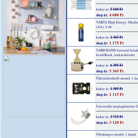
5 560 Ft
kisker ár:
4 680 Ft
shop ár:
VARTA High Energy Alkaline
(AA), 4 db
1 365 Ft
kisker ár:
1 175 Ft
shop ár:
VARIOSAND forrasztó készl
kezdőKnek, barkácskészlet
6 395 Ft
kisker ár:
5 365 Ft
shop ár:
Ütközésérzékelő modul, 1 da
1 305 Ft
kisker ár:
1 115 Ft
shop ár:
Univerzális meghajtómotor 
3 715 Ft
kisker ár:
3 120 Ft
shop ár:
Ultrahangos modul, 1 darab