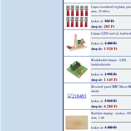
Lapos összekötő foglalat, piro
mm, 10 db/cs
565 Ft
kisker ár:
285 Ft
shop ár:
Lámpa LED izzóval, barkácsk
2 400 Ft
kisker ár:
1 920 Ft
shop ár:
Közlekedési lámpa - LED,
barkácskészlet
1 995 Ft
kisker ár:
1 145 Ft
shop ár:
Kivezető panel BBC Micro:Bi
darab
5 010 Ft
kisker ár:
4 280 Ft
shop ár:
Kisérleti alaplap - lyukas, 10
mm, 1 db
1 380 Ft
kisker ár: