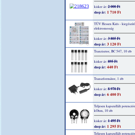
2 000 Ft
kisker ár:
1 710 Ft
shop ár:
TÜV Hessen Kids - kiegészítő
elektromosság
3 805 Ft
kisker ár:
3 120 Ft
shop ár:
Tranzisztor, BC 547, 10 db
895 Ft
kisker ár:
440 Ft
shop ár:
Transzformátor, 1 db
8 970 Ft
kisker ár:
6 400 Ft
shop ár:
Teljesen kapszullált potenció
kOhm, 10 db
1 495 Ft
kisker ár:
1 295 Ft
shop ár:
Teljesen kapszullált potenció