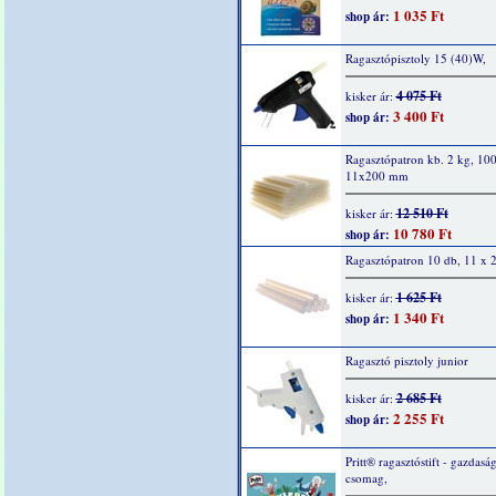
1 035 Ft
shop ár:
Ragasztópisztoly 15 (40)W,
4 075 Ft
kisker ár:
3 400 Ft
shop ár:
Ragasztópatron kb. 2 kg, 100
11x200 mm
12 510 Ft
kisker ár:
10 780 Ft
shop ár:
Ragasztópatron 10 db, 11 x
1 625 Ft
kisker ár:
1 340 Ft
shop ár:
Ragasztó pisztoly junior
2 685 Ft
kisker ár:
2 255 Ft
shop ár:
Pritt® ragasztóstift - gazdasá
csomag,