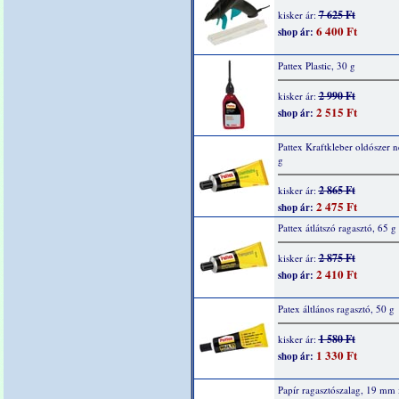
7 625 Ft
kisker ár:
6 400 Ft
shop ár:
Pattex Plastic, 30 g
2 990 Ft
kisker ár:
2 515 Ft
shop ár:
Pattex Kraftkleber oldószer n
g
2 865 Ft
kisker ár:
2 475 Ft
shop ár:
Pattex átlátszó ragasztó, 65 g
2 875 Ft
kisker ár:
2 410 Ft
shop ár:
Patex áltlános ragasztó, 50 g
1 580 Ft
kisker ár:
1 330 Ft
shop ár:
Papír ragasztószalag, 19 mm