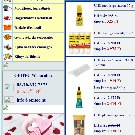
UHU üres fürge flakon 35 g
Modellezés, formaöntés
385 Ft
kisker ár:
Hagyományos technikák
325 Ft
shop ár:
Barkácsfilc, textil
UHU stic ragasztóstift, 4 x 21
Gyöngyök, ékszerkészítés
3 500 Ft
kisker ár:
Építő barkács csomagok
2 975 Ft
shop ár:
Könyvek, ötletek
UHU ragasztópatron LT110, 
175 mm
OPITEC Webáruház
3 260 Ft
kisker ár:
1 910 Ft
shop ár:
06-70-632 7575
Uhu Por ragasztó 40 g
00
00
H - P: 10
- 14
2 875 Ft
kisker ár:
info@opitec.hu
2 410 Ft
shop ár:
UHU pillanatragasztó, 3 x 1 
2 585 Ft
kisker ár:
2 230 Ft
shop ár: