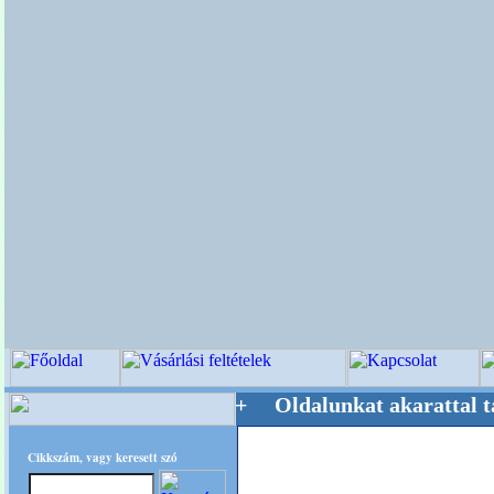
stere! +++++++ Oldalunkat akarattal tartjuk 
Cikkszám, vagy keresett szó