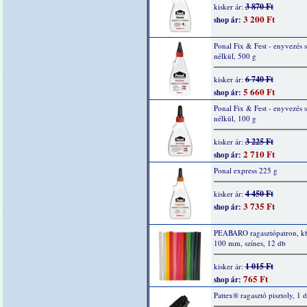
3 870 Ft
kisker ár:
3 200 Ft
shop ár:
Ponal Fix & Fest - enyvezés s
nélkül, 500 g
6 740 Ft
kisker ár:
5 660 Ft
shop ár:
Ponal Fix & Fest - enyvezés s
nélkül, 100 g
3 225 Ft
kisker ár:
2 710 Ft
shop ár:
Ponal express 225 g
4 450 Ft
kisker ár:
3 735 Ft
shop ár:
PEABARO ragasztópatron, kb
100 mm, színes, 12 db
1 015 Ft
kisker ár:
765 Ft
shop ár:
Pattex® ragasztó pisztoly, 1 