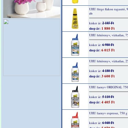
UHU fürge flakon ragasztó, 9
db
2 185 Ft
kisker ár:
1 880 Ft
shop ár:
UHU fehérenyv, vízhatlan, 7
6 980 Ft
kisker ár:
6 015 Ft
shop ár:
UHU fehérenyv, vízhatlan, 2
4 180 Ft
kisker ár:
3 600 Ft
shop ár:
UHU faenyv ORIGINAL 750
5 110 Ft
kisker ár:
4 405 Ft
shop ár:
UHU faenyv expressz, 750 g
6 040 Ft
kisker ár:
5 070 Ft