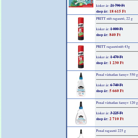
21 790 Ft
kisker ár:
18 615 Ft
shop ár:
PRITT stift ragasztó, 22 g
1 000 Ft
kisker ár:
840 Ft
shop ár:
PRITT ragasztóstift 43g
1 470 Ft
kisker ár:
1 230 Ft
shop ár:
Ponal vízhatlan faenyv 550 g
6 740 Ft
kisker ár:
5 660 Ft
shop ár:
Ponal vízhatlan faenyv 120 g
3 225 Ft
kisker ár:
2 710 Ft
shop ár:
Ponal ragasztó 225 g