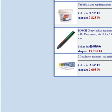
Cellulóz alapú tapétaragaszt
9 325 Ft
kisker ár:
7 825 Ft
shop ár:
BOSCH Gluey akkus ragasztó
toll - Evergreen, kb.195 x 25
mm
22 875 Ft
kisker ár:
19 200 Ft
shop ár:
3D szilikon ragasztó, szagtal
3 045 Ft
kisker ár:
2 605 Ft
shop ár: