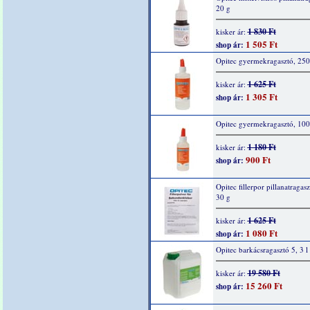
20 g
1 830 Ft
kisker ár:
1 505 Ft
shop ár:
Opitec gyermekragasztó, 250
1 625 Ft
kisker ár:
1 305 Ft
shop ár:
Opitec gyermekragasztó, 100
1 180 Ft
kisker ár:
900 Ft
shop ár:
Opitec fillerpor pillanatragas
30 g
1 625 Ft
kisker ár:
1 080 Ft
shop ár:
Opitec barkácsragasztó 5, 3 l
19 580 Ft
kisker ár:
15 260 Ft
shop ár: