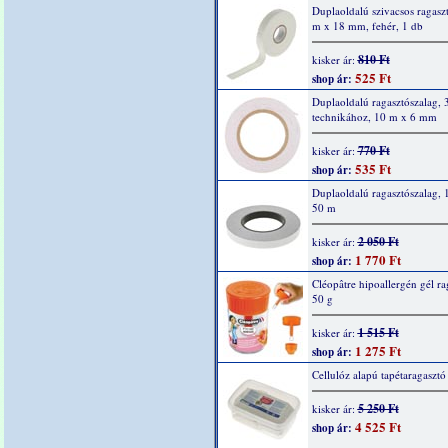
Duplaoldalú szivacsos ragaszt
m x 18 mm, fehér, 1 db
810 Ft
kisker ár:
525 Ft
shop ár:
Duplaoldalú ragasztószalag, 
technikához, 10 m x 6 mm
770 Ft
kisker ár:
535 Ft
shop ár:
Duplaoldalú ragasztószalag,
50 m
2 050 Ft
kisker ár:
1 770 Ft
shop ár:
Cléopâtre hipoallergén gél ra
50 g
1 515 Ft
kisker ár:
1 275 Ft
shop ár:
Cellulóz alapú tapétaragasztó
5 250 Ft
kisker ár:
4 525 Ft
shop ár: