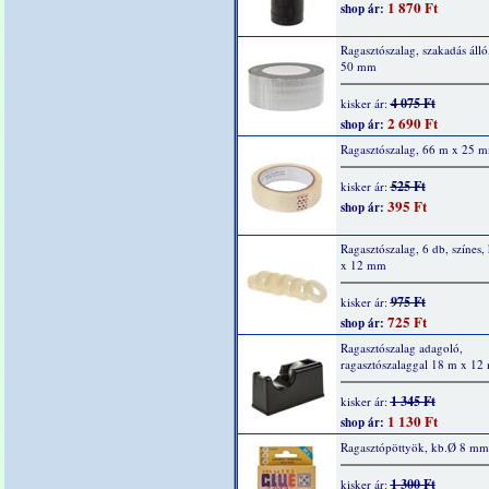
1 870 Ft
shop ár:
Ragasztószalag, szakadás álló
50 mm
4 075 Ft
kisker ár:
2 690 Ft
shop ár:
Ragasztószalag, 66 m x 25 
525 Ft
kisker ár:
395 Ft
shop ár:
Ragasztószalag, 6 db, színes
x 12 mm
975 Ft
kisker ár:
725 Ft
shop ár:
Ragasztószalag adagoló,
ragasztószalaggal 18 m x 1
1 345 Ft
kisker ár:
1 130 Ft
shop ár:
Ragasztópöttyök, kb.Ø 8 mm
1 300 Ft
kisker ár: