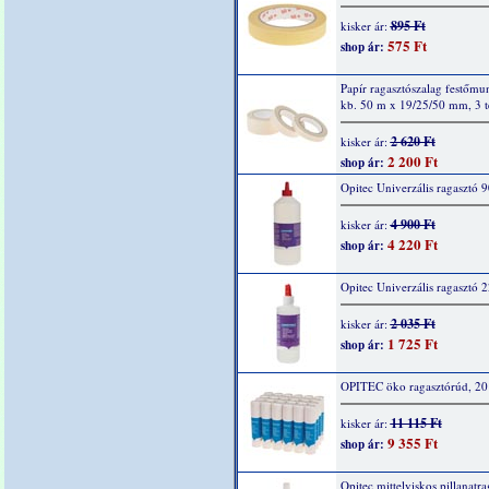
895 Ft
kisker ár:
575 Ft
shop ár:
Papír ragasztószalag festőm
kb. 50 m x 19/25/50 mm, 3 t
2 620 Ft
kisker ár:
2 200 Ft
shop ár:
Opitec Univerzális ragasztó 
4 900 Ft
kisker ár:
4 220 Ft
shop ár:
Opitec Univerzális ragasztó 
2 035 Ft
kisker ár:
1 725 Ft
shop ár:
OPITEC öko ragasztórúd, 20
11 115 Ft
kisker ár:
9 355 Ft
shop ár:
Opitec mittelviskos pillanatra