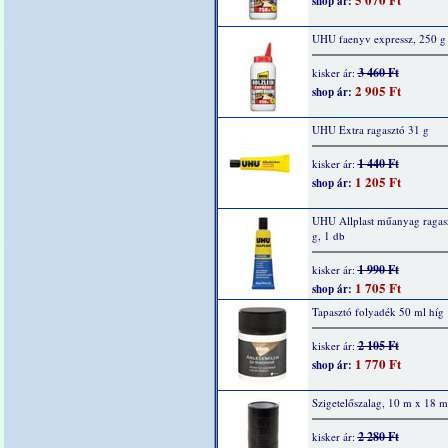
shop ár:
UHU faenyv expressz, 250 g
3 460 Ft
kisker ár:
2 905 Ft
shop ár:
UHU Extra ragasztó 31 g
1 440 Ft
kisker ár:
1 205 Ft
shop ár:
UHU Allplast műanyag ragas
g, 1 db
1 990 Ft
kisker ár:
1 705 Ft
shop ár:
Tapasztó folyadék 50 ml híg
2 105 Ft
kisker ár:
1 770 Ft
shop ár:
Szigetelőszalag, 10 m x 18 
2 280 Ft
kisker ár: