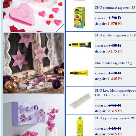
UHU papírmasé ragasztó, 25
1 590 Ft
kisker ár:
1 370 Ft
shop ár:
UHU minden ragasztó erős 1
3 680 Ft
kisker ár:
3 175 Ft
shop ár:
Uhu minden ragasztó 35 g
1 670 Ft
kisker ár:
1 435 Ft
shop ár:
UHU Low Melt ragasztópatro
170 x 14 x 7 mm, 10 db
2 755 Ft
kisker ár:
2 315 Ft
shop ár:
UHU gyorsüveg ragasztó 950
6 435 Ft
kisker ár:
5 415 Ft
shop ár: