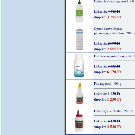
Opitec barkácsragasztó 1000
4 485 Ft
kisker ár:
3 755 Ft
shop ár:
Opitec aktiválóspray
pillanatragasztóokhoz, 200 m
2 990 Ft
kisker ár:
2 555 Ft
shop ár:
Fotó transzportáló ragasztó, 
7 335 Ft
kisker ár:
6 170 Ft
shop ár:
Filc ragasztó, 106 g
1 430 Ft
kisker ár:
1 230 Ft
shop ár:
Fehérenyv vízhatlan 750 ml
4 130 Ft
kisker ár:
3 520 Ft
shop ár: