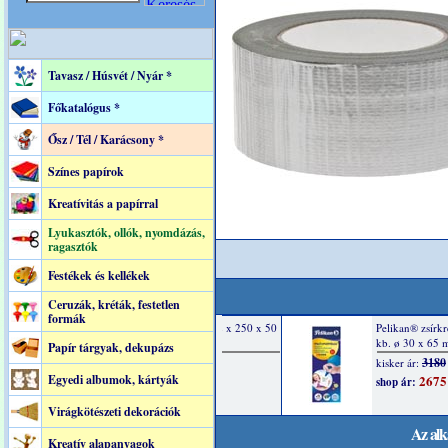
Tavasz / Húsvét / Nyár *
Főkatalógus *
Ősz / Tél / Karácsony *
Színes papírok
Kreatívitás a papírral
Lyukasztók, ollók, nyomdázás,
ragasztók
Festékek és kellékek
Ceruzák, kréták, festetlen
formák
Papír tárgyak, dekupázs
Egyedi albumok, kártyák
Virágkötészeti dekorációk
Az alk
Kreatív alapanyagok