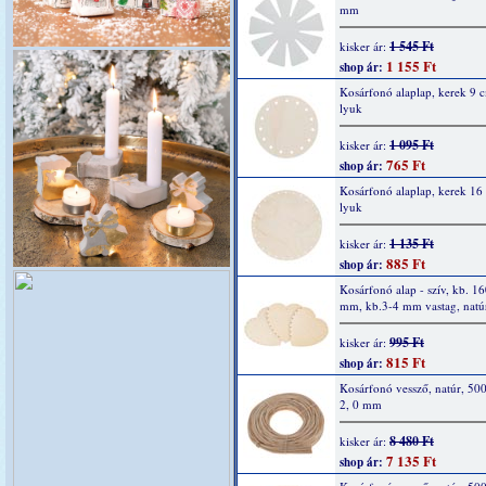
mm
1 545 Ft
kisker ár:
1 155 Ft
shop ár:
Kosárfonó alaplap, kerek 9 
lyuk
1 095 Ft
kisker ár:
765 Ft
shop ár:
Kosárfonó alaplap, kerek 16
lyuk
1 135 Ft
kisker ár:
885 Ft
shop ár:
Kosárfonó alap - szív, kb. 1
mm, kb.3-4 mm vastag, natúr
995 Ft
kisker ár:
815 Ft
shop ár:
Kosárfonó vessző, natúr, 500
2, 0 mm
8 480 Ft
kisker ár:
7 135 Ft
shop ár: