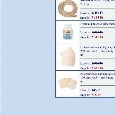
Kosárfonó vessző, natúr, 500
2, 5 mm
8 480 Ft
kisker ár:
7 135 Ft
shop ár:
Kosár és pedignád lakk matt
2 850 Ft
kisker ár:
2 315 Ft
shop ár:
Fa kosárfonás alap téglalap, 
240 mm, kb.3-4 mm vastag, 
db
2 925 Ft
kisker ár:
2 465 Ft
shop ár:
Fa kosárfonás alap négyzet, 
100 mm, kb.3-4 mm vastag, 
db
845 Ft
kisker ár:
715 Ft
shop ár: