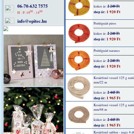
06-70-632 7575
2 240 Ft
kisker ár:
1 920 Ft
00
00
shop ár:
H - P: 10
- 14
info@opitec.hu
Peddignád piros
2 240 Ft
kisker ár:
1 920 Ft
shop ár:
Peddignád narancs
2 240 Ft
kisker ár:
1 920 Ft
shop ár:
Kosárfonó vessző 125 g natú
mm/22 m
2 445 Ft
kisker ár:
1 965 Ft
shop ár:
Kosárfonó vessző 125 g natú
mm/48 m
2 445 Ft
kisker ár:
1 965 Ft
shop ár:
Kosárfonó sablon - nagy 4 d