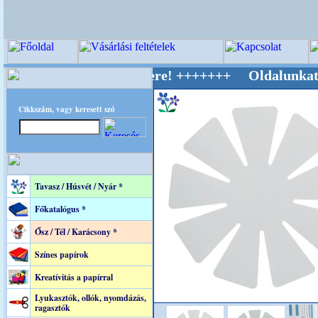
ív Világ Mestere! +++++++ Oldalunkat akaratt
Cikkszám, vagy keresett szó
Tavasz / Húsvét / Nyár *
Főkatalógus *
Ősz / Tél / Karácsony *
Színes papírok
Kreatívitás a papírral
Lyukasztók, ollók, nyomdázás,
ragasztók