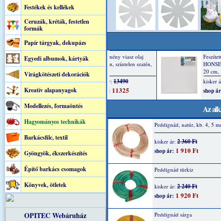
Festékek és kellékek
Ceruzák, kréták, festetlen
formák
Papír tárgyak, dekupázs
Egyedi albumok, kártyák
Virágkötészeti dekorációk
Kreatív alapanyagok
Modellezés, formaöntés
Az alk
Hagyományos technikák
Peddignád, natúr, kb. 4, 5 
Barkácsfilc, textil
2 360 Ft
kisker ár:
1 910 Ft
shop ár:
Gyöngyök, ékszerkészítés
Építő barkács csomagok
Peddignád türkiz
Könyvek, ötletek
2 240 Ft
kisker ár:
1 920 Ft
shop ár:
OPITEC Webáruház
Peddignád sárga