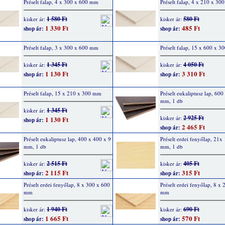
Préselt falap, 4 x 300 x 600 mm
Préselt falap, 4 x 210 x 3
1 580 Ft
580 Ft
kisker ár:
kisker ár:
1 330 Ft
485 Ft
shop ár:
shop ár:
Préselt falap, 3 x 300 x 600 mm
Préselt falap, 15 x 600 x 
1 345 Ft
4 050 Ft
kisker ár:
kisker ár:
1 130 Ft
3 310 Ft
shop ár:
shop ár:
Préselt falap, 15 x 210 x 300 mm
Préselt eukaliptusz lap, 600
mm, 1 db
1 345 Ft
kisker ár:
2 925 Ft
kisker ár:
1 130 Ft
shop ár:
2 465 Ft
shop ár:
Préselt eukaliptusz lap, 400 x 400 x 9
Préselt erdei fenyőlap, 21x
mm, 1 db
mm, 1 db
2 515 Ft
405 Ft
kisker ár:
kisker ár:
2 115 Ft
315 Ft
shop ár:
shop ár:
Préselt erdei fenyőlap, 8 x 300 x 600
Préselt erdei fenyőlap, 8 x
mm
mm
1 940 Ft
690 Ft
kisker ár:
kisker ár:
1 665 Ft
570 Ft
shop ár:
shop ár: