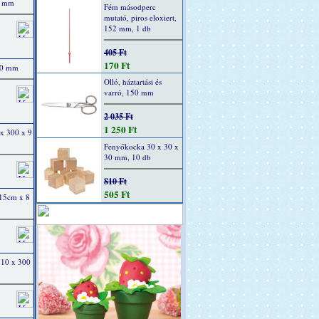
00 mm
Fém másodperc
mutató, piros eloxiert,
152 mm, 1 db
405 Ft
170 Ft
300 mm
Olló, háztartási és
varró, 150 mm
2 035 Ft
1 250 Ft
 x 300 x 9
Fenyőkocka 30 x 30 x
30 mm, 10 db
810 Ft
505 Ft
 15cm x 8
 210 x 300