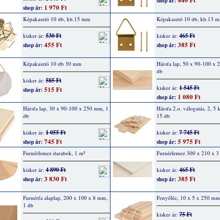
shop ár:
1 970 Ft
shop ár:
Képakasztó 10 db, kb.15 mm
Képakasztó 10 db, kb.13 
530 Ft
465 Ft
kisker ár:
kisker ár:
455 Ft
385 Ft
shop ár:
shop ár:
Képakasztó 10 db 30 mm
Hársfa lap, 50 x 90-100 x
db
585 Ft
kisker ár:
1 545 Ft
kisker ár:
515 Ft
shop ár:
1 080 Ft
shop ár:
Hársfa lap, 30 x 90-100 x 250 mm, 1
Hársfa 2.o. válogatás, 2, 5 
db
15 db
1 055 Ft
7 745 Ft
kisker ár:
kisker ár:
745 Ft
5 975 Ft
shop ár:
shop ár:
Furnérlemez darabok, 1 m²
Furnérlemez 300 x 210 x 
4 890 Ft
465 Ft
kisker ár:
kisker ár:
3 830 Ft
385 Ft
shop ár:
shop ár:
Furnérfa alaplap, 200 x 100 x 8 mm,
Fenyőléc, 10 x 5 x 250 mm
1 db
75 Ft
kisker ár: