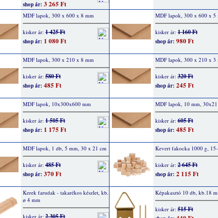
3 265 Ft
shop ár:
MDF lapok, 300 x 600 x 8 mm
MDF lapok, 300 x 600 x 
1 425 Ft
1 160 Ft
kisker ár:
kisker ár:
1 080 Ft
980 Ft
shop ár:
shop ár:
MDF lapok, 300 x 210 x 8 mm
MDF lapok, 300 x 210 x 3
580 Ft
320 Ft
kisker ár:
kisker ár:
485 Ft
245 Ft
shop ár:
shop ár:
MDF lapok, 10x300x600 mm
MDF lapok, 10 mm, 30x21
1 505 Ft
605 Ft
kisker ár:
kisker ár:
1 175 Ft
485 Ft
shop ár:
shop ár:
MDF lapok, 1 db, 5 mm, 30 x 21 cm
Kevert fakocka 1000 g, 1
485 Ft
2 645 Ft
kisker ár:
kisker ár:
370 Ft
2 115 Ft
shop ár:
shop ár:
Kerek farudak - takarékos készlet, kb.
Képakasztó 10 db, kb.18 
ø 4 mm
515 Ft
kisker ár:
2 305 Ft
kisker ár:
440 Ft