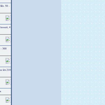
 Kb. 50 -
 hosszú, 4
 - 300
mez kb.210
m