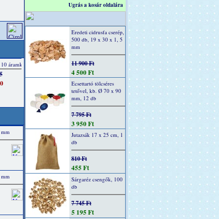
Ugrás a kosár oldalára
Eredeti cidrusfa cserép,
500 db, 19 x 30 x 1, 5
mm
11 900 Ft
4 500 Ft
Ecsettartó tölcséres
tetővel, kb. Ø 70 x 90
mm, 12 db
7 795 Ft
3 950 Ft
00 mm
Jutazsák 17 x 25 cm, 1
db
810 Ft
455 Ft
00 mm
Sárgaréz csengők, 100
db
7 745 Ft
5 195 Ft