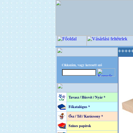
EC - A Kreatív Világ Mestere! +++++++ Oldalu
Cikkszám, vagy keresett szó
Tavasz / Húsvét / Nyár *
Főkatalógus *
Ősz / Tél / Karácsony *
Színes papírok