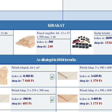
KIRAKAT
Az alkategória többi terméke
Préselt falapok, kb.1 m²
Préselt falap, 5 x 300 x 6
8 385 Ft
1 635 Ft
kisker ár:
kisker ár:
7 040 Ft
1 370 Ft
shop ár:
shop ár:
Préselt falap, 5 x 210 x 300 mm
Préselt falap, 4 x 300 x 6
580 Ft
1 405 Ft
kisker ár:
kisker ár:
485 Ft
1 175 Ft
shop ár:
shop ár: