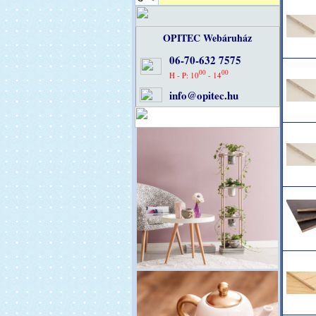
OPITEC Webáruház
06-70-632 7575
00
00
H - P: 10
- 14
info@opitec.hu