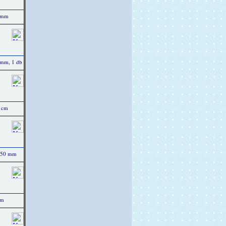
5 mm
 mm, 1 db
 cm
5-50 mm
mm