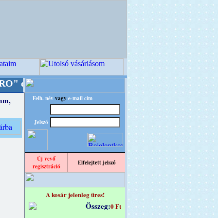
gnba!
+++++++ OPITEC - A Kreatív Világ Mester
Felh. név
vagy
e-mail cím
 mm,
Jelszó
Új vevő
Elfelejtett jelszó
regisztráció
A kosár jelenleg üres!
Összeg:
0 Ft