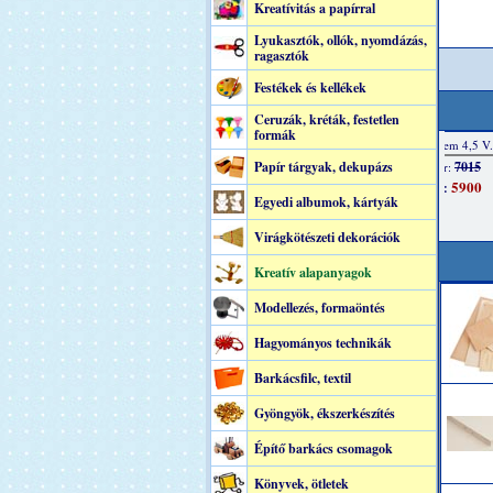
Kreatívitás a papírral
Lyukasztók, ollók, nyomdázás,
ragasztók
Festékek és kellékek
Ceruzák, kréták, festetlen
formák
Papír tárgyak, dekupázs
Egyedi albumok, kártyák
Virágkötészeti dekorációk
Kreatív alapanyagok
Modellezés, formaöntés
Hagyományos technikák
Barkácsfilc, textil
Gyöngyök, ékszerkészítés
Építő barkács csomagok
Könyvek, ötletek