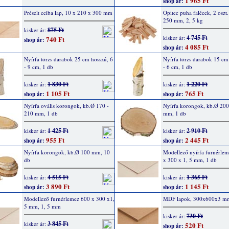
1 965 Ft
shop ár:
Préselt ceiba lap, 10 x 210 x 300 mm
Opitec puha falécek, 2 oszt.
250 mm, 2, 5 kg
875 Ft
kisker ár:
4 745 Ft
kisker ár:
740 Ft
shop ár:
4 085 Ft
shop ár:
Nyírfa törzs darabok 25 cm hosszú, 6
Nyírfa törzs darabok 15 cm
- 9 cm, 1 db
- 6 cm, 1 db
1 830 Ft
1 220 Ft
kisker ár:
kisker ár:
1 105 Ft
765 Ft
shop ár:
shop ár:
Nyírfa ovális korongok, kb.Ø 170 -
Nyírfa korongok, kb.Ø 200
210 mm, 1 db
mm, 1 db
1 425 Ft
2 910 Ft
kisker ár:
kisker ár:
955 Ft
2 445 Ft
shop ár:
shop ár:
Nyírfa korongok, kb.Ø 100 mm, 10
Modellező nyírfa furnérle
db
x 300 x 1, 5 mm, 1 db
4 515 Ft
1 365 Ft
kisker ár:
kisker ár:
3 890 Ft
1 145 Ft
shop ár:
shop ár:
Modellező furnérlemez 600 x 300 x1,
MDF lapok, 300x600x3 m
5 mm, 1, 5 mm
730 Ft
kisker ár:
3 845 Ft
kisker ár:
520 Ft
shop ár: