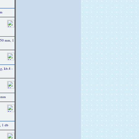
mm
 250 mm, 1
kg, kb.4 -
3 mm
, 1 db