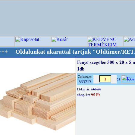
nkat akarattal tartjuk "Oldtimer/RETRO" desi
Fenyő szegőléc 500 x 20 x 5
1db
Cikkszám:
cs
635217
145 Ft
kisker ár:
95 Ft
shop ár: