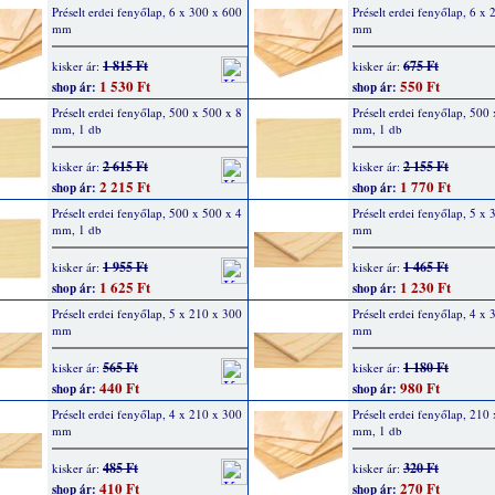
Préselt erdei fenyőlap, 6 x 300 x 600
Préselt erdei fenyőlap, 6 x
mm
mm
1 815 Ft
675 Ft
kisker ár:
kisker ár:
1 530 Ft
550 Ft
shop ár:
shop ár:
Préselt erdei fenyőlap, 500 x 500 x 8
Préselt erdei fenyőlap, 500
mm, 1 db
mm, 1 db
2 615 Ft
2 155 Ft
kisker ár:
kisker ár:
2 215 Ft
1 770 Ft
shop ár:
shop ár:
Préselt erdei fenyőlap, 500 x 500 x 4
Préselt erdei fenyőlap, 5 x
mm, 1 db
mm
1 955 Ft
1 465 Ft
kisker ár:
kisker ár:
1 625 Ft
1 230 Ft
shop ár:
shop ár:
Préselt erdei fenyőlap, 5 x 210 x 300
Préselt erdei fenyőlap, 4 x
mm
mm
565 Ft
1 180 Ft
kisker ár:
kisker ár:
440 Ft
980 Ft
shop ár:
shop ár:
Préselt erdei fenyőlap, 4 x 210 x 300
Préselt erdei fenyőlap, 210
mm
mm, 1 db
485 Ft
320 Ft
kisker ár:
kisker ár:
410 Ft
270 Ft
shop ár:
shop ár: