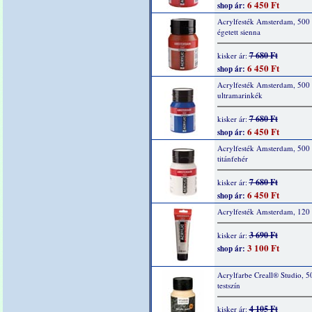
6 450 Ft
shop ár:
Acrylfesték Amsterdam, 500 
égetett sienna
7 680 Ft
kisker ár:
6 450 Ft
shop ár:
Acrylfesték Amsterdam, 500
ultramarinkék
7 680 Ft
kisker ár:
6 450 Ft
shop ár:
Acrylfesték Amsterdam, 500
titánfehér
7 680 Ft
kisker ár:
6 450 Ft
shop ár:
Acrylfesték Amsterdam, 120 
3 690 Ft
kisker ár:
3 100 Ft
shop ár:
Acrylfarbe Creall® Studio, 5
testszín
4 105 Ft
kisker ár: