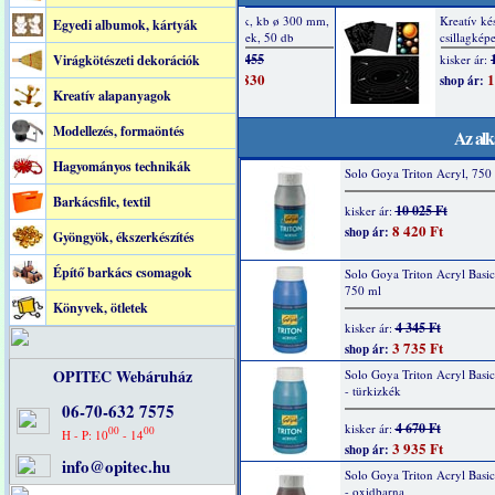
Egyedi albumok, kártyák
Virágkötészeti dekorációk
Kreatív alapanyagok
Modellezés, formaöntés
Az alk
Hagyományos technikák
Solo Goya Triton Acryl, 750 
Barkácsfilc, textil
10 025 Ft
kisker ár:
8 420 Ft
shop ár:
Gyöngyök, ékszerkészítés
Építő barkács csomagok
Solo Goya Triton Acryl Basic
750 ml
Könyvek, ötletek
4 345 Ft
kisker ár:
3 735 Ft
shop ár:
OPITEC Webáruház
Solo Goya Triton Acryl Basi
- türkizkék
06-70-632 7575
4 670 Ft
kisker ár:
00
00
H - P: 10
- 14
3 935 Ft
shop ár:
info@opitec.hu
Solo Goya Triton Acryl Basi
- oxidbarna