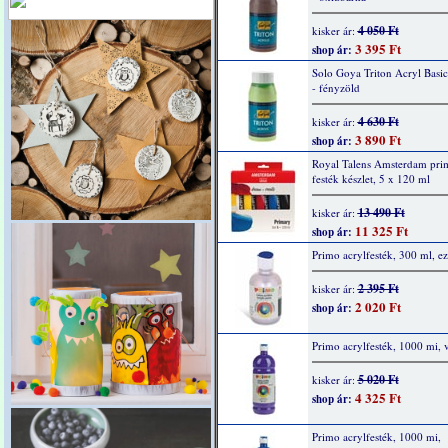
4 050 Ft
kisker ár:
3 395 Ft
shop ár:
Solo Goya Triton Acryl Basi
- fényzöld
4 630 Ft
kisker ár:
3 890 Ft
shop ár:
Royal Talens Amsterdam prim
festék készlet, 5 x 120 ml
13 490 Ft
kisker ár:
11 325 Ft
shop ár:
Primo acrylfesték, 300 ml, ez
2 395 Ft
kisker ár:
2 020 Ft
shop ár:
Primo acrylfesték, 1000 mi, v
5 020 Ft
kisker ár:
4 325 Ft
shop ár:
Primo acrylfesték, 1000 mi,