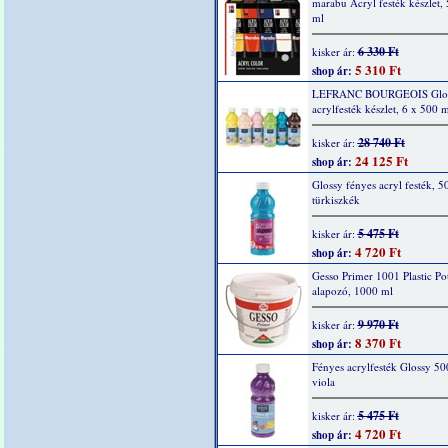
marabu Acryl festék készlet,
ml
6 330 Ft
kisker ár:
5 310 Ft
shop ár:
LEFRANC BOURGEOIS Glo
acrylfesték készlet, 6 x 500 m
28 740 Ft
kisker ár:
24 125 Ft
shop ár:
Glossy fényes acryl festék, 5
türkiszkék
5 475 Ft
kisker ár:
4 720 Ft
shop ár:
Gesso Primer 1001 Plastic Po
alapozó, 1000 ml
9 970 Ft
kisker ár:
8 370 Ft
shop ár:
Fényes acrylfesték Glossy 50
viola
5 475 Ft
kisker ár:
4 720 Ft
shop ár: