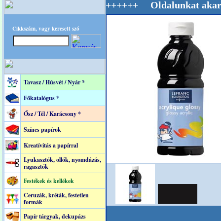
ág Mestere! +++++++ Oldalunkat akarattal tar
Cikkszám, vagy keresett szó
Tavasz / Húsvét / Nyár *
Főkatalógus *
Ősz / Tél / Karácsony *
Színes papírok
Kreatívitás a papírral
Lyukasztók, ollók, nyomdázás,
ragasztók
Festékek és kellékek
Ceruzák, kréták, festetlen
formák
Papír tárgyak, dekupázs