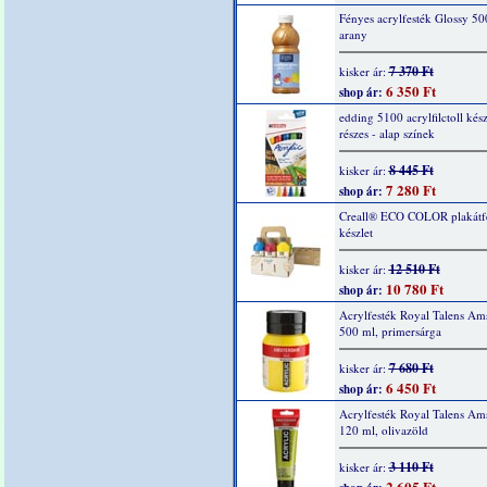
Fényes acrylfesték Glossy 50
arany
7 370 Ft
kisker ár:
6 350 Ft
shop ár:
edding 5100 acrylfilctoll kész
részes - alap színek
8 445 Ft
kisker ár:
7 280 Ft
shop ár:
Creall® ECO COLOR plakátf
készlet
12 510 Ft
kisker ár:
10 780 Ft
shop ár:
Acrylfesték Royal Talens Am
500 ml, primersárga
7 680 Ft
kisker ár:
6 450 Ft
shop ár:
Acrylfesték Royal Talens Am
120 ml, olivazöld
3 110 Ft
kisker ár:
2 605 Ft