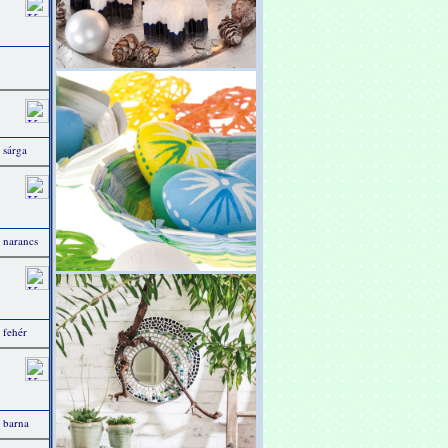
 sárga
 narancs
 fehér
 barna