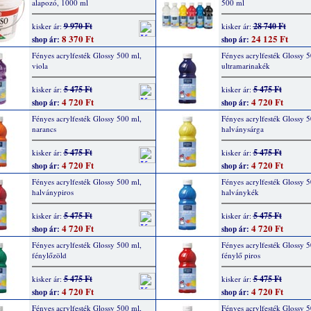
alapozó, 1000 ml
500 ml
9 970 Ft
28 740 Ft
kisker ár:
kisker ár:
8 370 Ft
24 125 Ft
shop ár:
shop ár:
Fényes acrylfesték Glossy 500 ml,
Fényes acrylfesték Glossy 5
viola
ultramarinakék
5 475 Ft
5 475 Ft
kisker ár:
kisker ár:
4 720 Ft
4 720 Ft
shop ár:
shop ár:
Fényes acrylfesték Glossy 500 ml,
Fényes acrylfesték Glossy 5
narancs
halványsárga
5 475 Ft
5 475 Ft
kisker ár:
kisker ár:
4 720 Ft
4 720 Ft
shop ár:
shop ár:
Fényes acrylfesték Glossy 500 ml,
Fényes acrylfesték Glossy 5
halványpiros
halványkék
5 475 Ft
5 475 Ft
kisker ár:
kisker ár:
4 720 Ft
4 720 Ft
shop ár:
shop ár:
Fényes acrylfesték Glossy 500 ml,
Fényes acrylfesték Glossy 5
fénylőzöld
fénylő piros
5 475 Ft
5 475 Ft
kisker ár:
kisker ár:
4 720 Ft
4 720 Ft
shop ár:
shop ár:
Fényes acrylfesték Glossy 500 ml,
Fényes acrylfesték Glossy 5