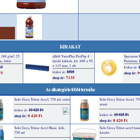
KIRAKAT
Az alkategória többi terméke
Solo Goya Triton Acryl, 750 ml, ezüst
Solo Goya Triton Acryl, 75
arany
10 025 Ft
kisker ár:
10 025 Ft
kisker ár:
8 420 Ft
shop ár:
8 420 Ft
shop ár:
Solo Goya Triton Acryl Basic, kék,
Solo Goya Triton acryl bas
750 ml
készlet