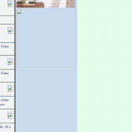
 Color
 Color
 Color
iros
ék, 10 x