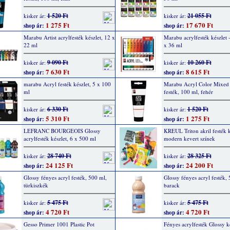
1 520 Ft
21 055 Ft
kisker ár:
kisker ár:
1 275 Ft
17 670 Ft
shop ár:
shop ár:
Marabu Artist acrylfesték készlet, 12 x
Marabu acrylfesték készlet -
22 ml
x 36 ml
9 090 Ft
10 260 Ft
kisker ár:
kisker ár:
7 630 Ft
8 615 Ft
shop ár:
shop ár:
marabu Acryl festék készlet, 5 x 100
Marabu Acryl Color Mixed
ml
festék, 100 ml, fehér
6 330 Ft
1 520 Ft
kisker ár:
kisker ár:
5 310 Ft
1 275 Ft
shop ár:
shop ár:
LEFRANC BOURGEOIS Glossy
KREUL Triton akril festék k
acrylfesték készlet, 6 x 500 ml
modern kevert színek
28 740 Ft
28 325 Ft
kisker ár:
kisker ár:
24 125 Ft
24 200 Ft
shop ár:
shop ár:
Glossy fényes acryl festék, 500 ml,
Glossy fényes acryl festék,
türkiszkék
barack
5 475 Ft
5 475 Ft
kisker ár:
kisker ár:
4 720 Ft
4 720 Ft
shop ár:
shop ár:
Gesso Primer 1001 Plastic Pot
Fényes acrylfesték Glossy ké