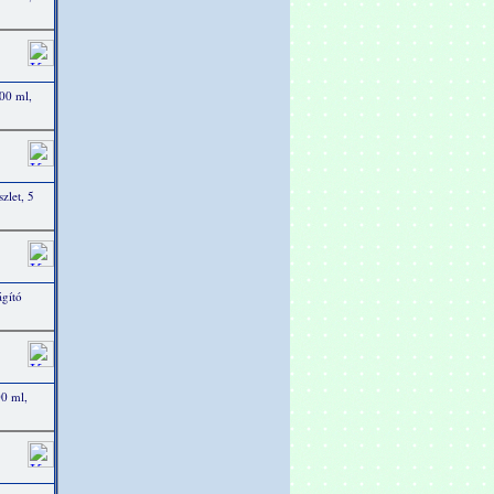
00 ml,
zlet, 5
ágító
0 ml,