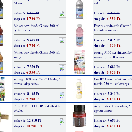
fekete
ezüst
5 475 Ft
7 370 Ft
kisker ár:
kisker ár:
4 720 Ft
6 350 Ft
shop ár:
shop ár:
Fényes acrylfesték Glossy 500 ml,
Fényes acrylfesték Glossy 5
égetett siena
boombon rózsaszín
5 475 Ft
5 475 Ft
kisker ár:
kisker ár:
4 720 Ft
4 720 Ft
shop ár:
shop ár:
Fényes acrylfesték Glossy 500 ml,
edding 5100 acrylfilctoll kés
arany
részes - pasztell színek
7 370 Ft
7 680 Ft
kisker ár:
kisker ár:
6 350 Ft
6 450 Ft
shop ár:
shop ár:
edding 5100 acrylfilctoll készlet, 5
Creall® Glow - sötétben vil
részes - alap színek
festék, 250 ml, zöld/sárga
8 445 Ft
7 340 Ft
kisker ár:
kisker ár:
7 280 Ft
6 150 Ft
shop ár:
shop ár:
Creall® ECO COLOR plakátfesték
Acryllfesték Amsterdam, 50
készlet
égetett omber
12 510 Ft
7 680 Ft
kisker ár:
kisker ár:
10 780 Ft
6 450 Ft
shop ár:
shop ár: