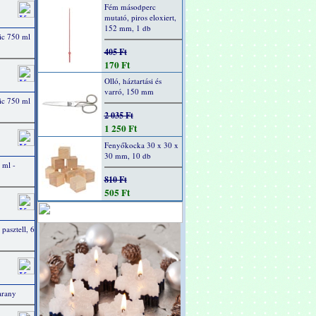
Fém másodperc
mutató, piros eloxiert,
152 mm, 1 db
ic 750 ml
405 Ft
170 Ft
Olló, háztartási és
varró, 150 mm
ic 750 ml
2 035 Ft
1 250 Ft
Fenyőkocka 30 x 30 x
30 mm, 10 db
 ml -
810 Ft
505 Ft
 pasztell, 6
arany