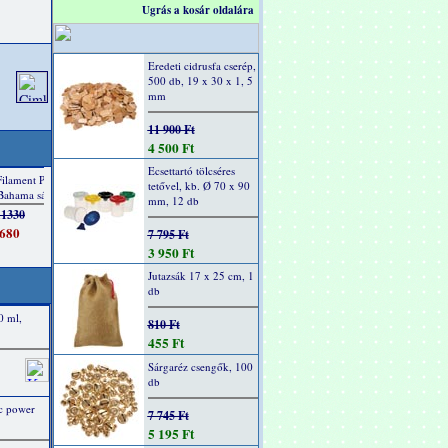
Ugrás a kosár oldalára
Eredeti cidrusfa cserép,
500 db, 19 x 30 x 1, 5
mm
11 900 Ft
4 500 Ft
Ecsettartó tölcséres
tetővel, kb. Ø 70 x 90
mm, 12 db
7 795 Ft
3 950 Ft
Jutazsák 17 x 25 cm, 1
db
0 ml,
810 Ft
455 Ft
Sárgaréz csengők, 100
db
ic power
7 745 Ft
5 195 Ft