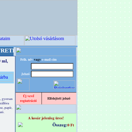
designba!
+++++++ OPITEC - A Kreatív Világ Me
Felh. név
vagy
e-mail cím
 ml,
Jelszó
Új vevő
Elfelejtett jelszó
, gyorsan
regisztráció
ízállóra
sz, papír,
ató.
A kosár jelenleg üres!
Összeg:
0 Ft