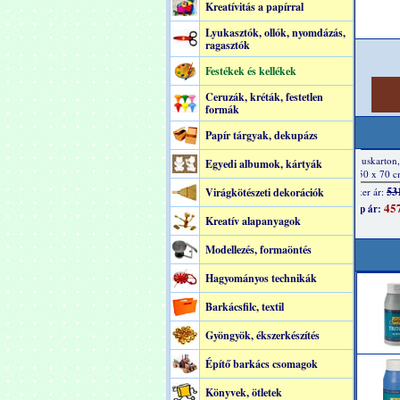
Kreatívitás a papírral
Lyukasztók, ollók, nyomdázás,
ragasztók
Festékek és kellékek
Ceruzák, kréták, festetlen
formák
Papír tárgyak, dekupázs
Egyedi albumok, kártyák
Virágkötészeti dekorációk
Kreatív alapanyagok
Modellezés, formaöntés
Hagyományos technikák
Barkácsfilc, textil
Gyöngyök, ékszerkészítés
Építő barkács csomagok
Könyvek, ötletek