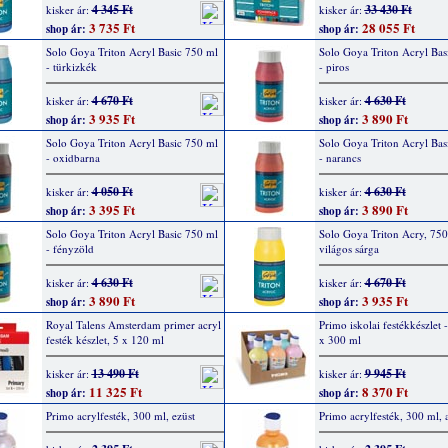
4 345 Ft
33 430 Ft
kisker ár:
kisker ár:
3 735 Ft
28 055 Ft
shop ár:
shop ár:
Solo Goya Triton Acryl Basic 750 ml
Solo Goya Triton Acryl Bas
- türkizkék
- piros
4 670 Ft
4 630 Ft
kisker ár:
kisker ár:
3 935 Ft
3 890 Ft
shop ár:
shop ár:
Solo Goya Triton Acryl Basic 750 ml
Solo Goya Triton Acryl Bas
- oxidbarna
- narancs
4 050 Ft
4 630 Ft
kisker ár:
kisker ár:
3 395 Ft
3 890 Ft
shop ár:
shop ár:
Solo Goya Triton Acryl Basic 750 ml
Solo Goya Triton Acry, 750
- fényzöld
világos sárga
4 630 Ft
4 670 Ft
kisker ár:
kisker ár:
3 890 Ft
3 935 Ft
shop ár:
shop ár:
Royal Talens Amsterdam primer acryl
Primo iskolai festékkészlet -
festék készlet, 5 x 120 ml
x 300 ml
13 490 Ft
9 945 Ft
kisker ár:
kisker ár:
11 325 Ft
8 370 Ft
shop ár:
shop ár:
Primo acrylfesték, 300 ml, ezüst
Primo acrylfesték, 300 ml, 