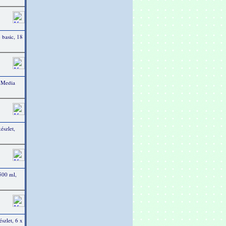
 basic, 18
 Media
észlet,
 500 ml,
szlet, 6 x