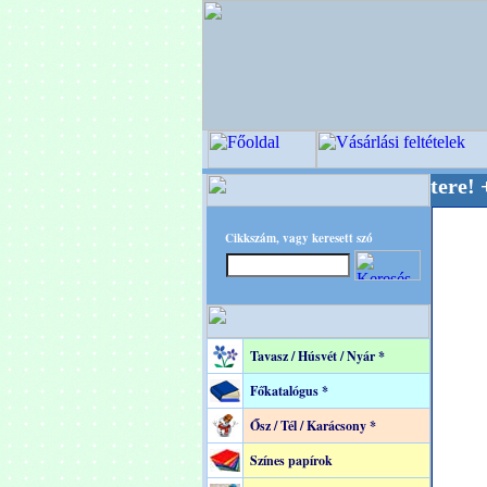
OPITEC - A Kreatív Világ Mestere! +++++++ Ol
Cikkszám, vagy keresett szó
Tavasz / Húsvét / Nyár *
Főkatalógus *
Ősz / Tél / Karácsony *
Színes papírok