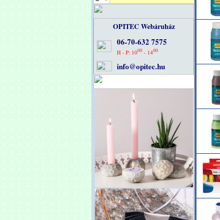
OPITEC Webáruház
06-70-632 7575
00
00
H - P: 10
- 14
info@opitec.hu