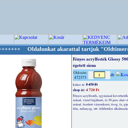
dalunkat akarattal tartjuk "Oldtimer/RETRO" 
Fényes acrylfesték Glossy 500
égetett siena
Cikkszám:
db
472373
5 475 Ft
kisker ár:
4 720 Ft
shop ár:
Fényes acrylfesték, egymással keverhetők
szárad, vízzel hígítható, és 30 perc alatt v
szárad. feszített vászonkeret, üveg, fa, gip
fém, műanyag, stb. felületekre alkalmazh