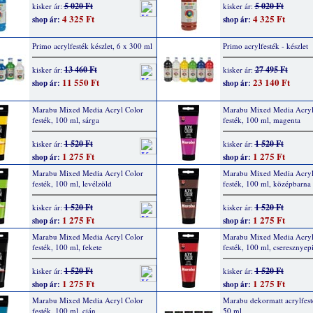
5 020 Ft
5 020 Ft
kisker ár:
kisker ár:
4 325 Ft
4 325 Ft
shop ár:
shop ár:
Primo acrylfesték készlet, 6 x 300 ml
Primo acrylfesték - készlet
13 460 Ft
27 495 Ft
kisker ár:
kisker ár:
11 550 Ft
23 140 Ft
shop ár:
shop ár:
Marabu Mixed Media Acryl Color
Marabu Mixed Media Acryl
festék, 100 ml, sárga
festék, 100 ml, magenta
1 520 Ft
1 520 Ft
kisker ár:
kisker ár:
1 275 Ft
1 275 Ft
shop ár:
shop ár:
Marabu Mixed Media Acryl Color
Marabu Mixed Media Acryl
festék, 100 ml, levélzöld
festék, 100 ml, középbarna
1 520 Ft
1 520 Ft
kisker ár:
kisker ár:
1 275 Ft
1 275 Ft
shop ár:
shop ár:
Marabu Mixed Media Acryl Color
Marabu Mixed Media Acryl
festék, 100 ml, fekete
festék, 100 ml, cseresznyep
1 520 Ft
1 520 Ft
kisker ár:
kisker ár:
1 275 Ft
1 275 Ft
shop ár:
shop ár:
Marabu Mixed Media Acryl Color
Marabu dekormatt acrylfest
festék, 100 ml, cián
50 ml